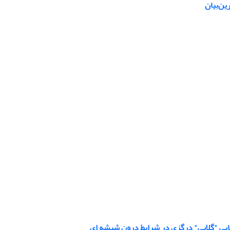
ین‌بیان
یی "گلابی" درگزی در شرایط درون شیشه ای