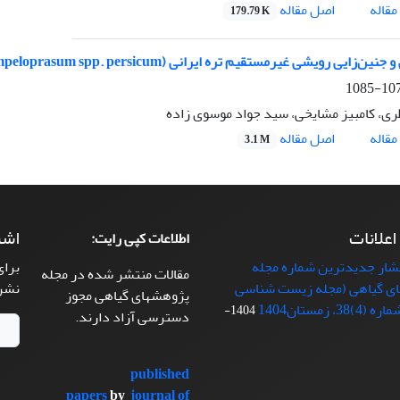
اصل مقاله
قاله
179.79 K
ین‌زایی رویشی غیرمستقیم تره ایرانی (Allium ampeloprasum spp. persicum،)
1076-
ری، کامبیز مشایخی، سید جواد موسوی زاده
اصل مقاله
قاله
3.1 M
 اعلانات
اشت
اطلاعات کپی رایت:
تشار جدیدترین شماره مجله
برای
مقالات منتشر شده در مجله
ی گیاهی (مجله زیست شناسی
نشر
پژوهشهای گیاهی مجوز
38، زمستان1404
1404-
دسترسی آزاد دارند.
published
papers
by
journal of