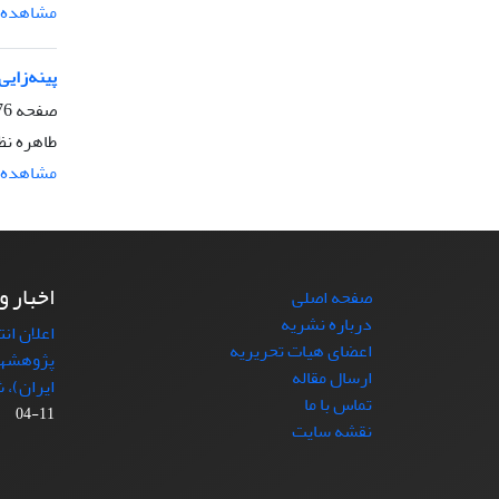
مشاهده م
پینه‌زایی و جن
صفحه
1085
طاهره نظ
مشاهده م
اخبار و
صفحه اصلی
درباره نشریه
اعلان ان
اعضای هیات تحریریه
پژوهشها
ارسال مقاله
ایران)، شماره (4)
تماس با ما
11-04
نقشه سایت