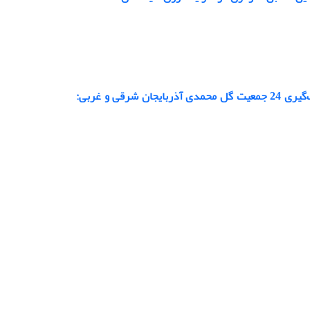
مطالعه ترکیبات فعال و فعالیت آنتی اکسیدانی پسماند باقی‌مانده از اسانس و گلا‌ب‌گیری 24 جمعیت گل محمدی آذربایجان شرقی و غربی: