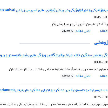
ژنتیکی و مورفولوژیکی در برخی ژنوتیپ های اسپرس زراعی (Onbrychis sativa)
1039-
ادفر، هومن شیروانی، زهرا بقایی فر
اصل مقاله
قاله
212.95 K
پژوهشی
گی عناصر سنگین خاک اطراف پالایشگاه بر ویژگی های رشد، فتوسنتز و پرولین گیاه iata L
1046-
 اورک رمه چری، نظام آرمند، شکوفه حاجی هاشمی، ستار سلطانیان
اصل مقاله
قاله
559.56 K
لیسیلیک و جاسمونیک بر عملکرد و اجزای عملکرد ماریتیغال(Silybum marianum) تحت تنش گرمایی
1061-
وی عوری، سدابه جهانبخش، محمد مدرسی، قاسم پرمون، علی عبادی، محمد