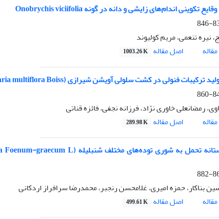
یع تکوینی اندام‌های زایشی و دانه در گونه Onobrychis viciifolia
832
ج، نیره تنعمی، مریم کولیوند
اصل مقاله
قاله
1003.26 K
یبات فنولی در کشت سلولی آویشن شیرازی (Zataria multiflora Boiss.) تحت تیمار سالیسیلیک‌اسید
847
وی، رمضانعلی خاوری نژاد، فرزانه نجفی، فائزه قناتی
اصل مقاله
قاله
289.98 K
861
ن بناکار، حمزه امیری، غلامحسن رنجبر، محمد‌رضا سرافراز اردکانی
اصل مقاله
قاله
499.61 K