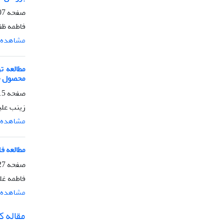
صفحه
1014
فاطمه ظف
مشاهده م
محصول ج
صفحه
1026
زینب علی
مشاهده م
مطالعه ف
صفحه
1038
فاطمه غل
مشاهده م
مقاله کو