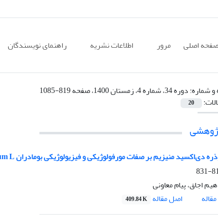
فحه اصلی
مرور
اطلاعات نشریه
راهنمای نویسندگان
 و شماره:
دوره 34، شماره 4، زمستان 1400، صفحه 819-1085
الات:
20
پژوهشی
ره دی‌اکسید منیزیم بر صفات مورفولوژیکی و فیزیولوژیکی بومادران Achillea millefolium L
819
هیم اجاق، پیام معاونی
اصل مقاله
قاله
409.84 K