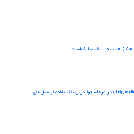
تعیین آستانه تحمل به شوری توده‌های مختلف شنبلیله (Trigonella Foenum-graecum L) در مرحله جوانه‌زنی با استفاده از مدل‌های