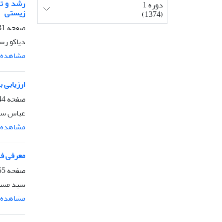
رشد و تک
دوره 1
زیستی
(1374)
صفحه
-943
دیاکو رس
مشاهده م
ارزیابی 
صفحه
-954
عباس سعی
مشاهده م
معرفی فل
صفحه
-966
سید مسعو
مشاهده م