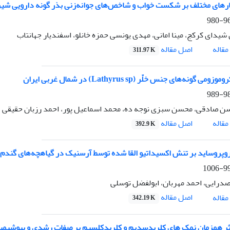
مارهای مختلف بر شکست خواب و شاخص‌های جوانه‌‌‌زنی بذر گونه دارویی شیر
967
شیدای کرکج، مینا امانی، مهدی یونسی حمزه خانلو، اسفندیار جهانتاب
اصل مقاله
قاله
311.97 K
 گونه‌های جنس خلّر (Lathyrus sp) در شمال غربی ایران
981
 صادقی، محسن سبزی نوجه ده، محمد اسماعیل پور، احمد رزبان حقیقی
اصل مقاله
قاله
392.9 K
تروپروساید بر تنش اکسیداتیو القا شده توسط آرسنیک در گیاهچه‌های گندم
990-
درایی، احمد مهربان، ابولفضل توسلی
اصل مقاله
قاله
342.19 K
ر همزمان نمک های کلریدسدیم و کلریدکلسیم بر صفات رشدی و بیوشیمیا