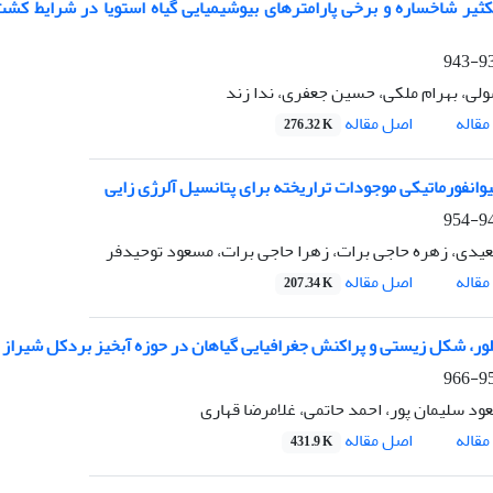
ثیر شاخساره و برخی پارامترهای بیوشیمیایی گیاه استویا در شرایط کش
931
ولی، بهرام ملکی، حسین جعفری، ندا زند
اصل مقاله
قاله
276.32 K
بیوانفورماتیکی موجودات تراریخته برای پتانسیل آلرژی زایی
944
دی، زهره حاجی برات، زهرا حاجی برات، مسعود توحیدفر
اصل مقاله
قاله
207.34 K
ور، شکل زیستی و پراکنش جغرافیایی گیاهان در حوزه آبخیز بردکل شیراز
955
د سلیمان پور، احمد حاتمی، غلامرضا قهاری
اصل مقاله
قاله
431.9 K