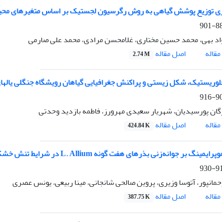
 توزیع پوشش گیاهی به روش رگرسیون لجستیک بر اساس متغیرهای محیطی
883
د بهی، محمد حسین مختاری، غلامحسن مرادی، محمد علی صارمی
اصل مقاله
قاله
2.74 M
وریستیک، شکل زیستی و پراکنش جغرافیایی گیاهان رویشگاه جنگلی یالهای اط
902
ان پورسیدیان، شهریار سعیدی مهرورز، فاطمه بازدید وحدتی
اصل مقاله
قاله
424.84 K
ایمینگ بر جوانه‌زنی بذرهای هفت گونه L. Allium در شرایط تنش خشکی
917
مانپور، آتوسا وزیری، پروین صالحی شانجانی، مینا ربیعی، یونس عصری
اصل مقاله
قاله
387.75 K