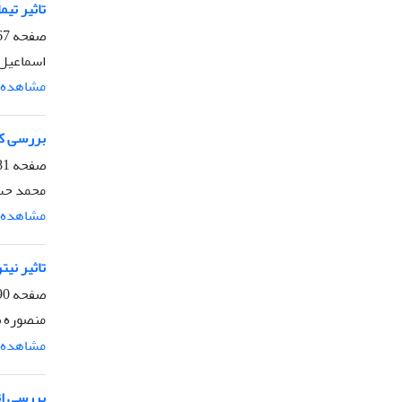
تاثیر تی
صفحه
-980
اسماعیل 
مشاهده م
بررسی کروموزومی
صفحه
-989
محمد حسن
مشاهده م
تاثیر نی
صفحه
1006
منصوره ص
مشاهده م
بررسی اث