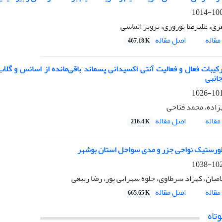
1007-
ری، علیرضا نوروزی، پرویز الماسی
اصل مقاله
قاله
467.18 K
انبی
1015-
زاده، محمد فتاحی
اصل مقاله
قاله
216.4 K
لورستیک نواحی جزر و مدی سواحل استان بوشهر
1027-
امیان، کهزاد سرطاوی، جلوه سهرابی پور، رضا ربیعی
اصل مقاله
قاله
665.65 K
تاه