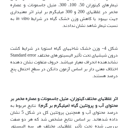
تیمارهای کیتوزان 50، 100، 300، متیل جاسمونات و عصاره
مخمر در غلظت­های 200 و 300 میلی­گرم بر لیتر اثر معنی­داری
جهت بهبود یا کاهش وزن خشک گیاه در شرایط
in vitro
به
نسبت تیمار شاهد نشان ندادند.
شکل 4- وزن خشک شاخه­های گیاه استویا در شرایط کشت
درون شیشه­ای تحت تأثیر الیسیتورهای مختلف. Standard error
نشان­دهنده انحراف معیار می­باشد. حروف متفاوت نشان دهنده
اختلاف معنی دار بر اساس آزمون دانکن در سطح احتمال پنج
درصد هستند.
اثر غلظت­های مختلف کیتوزان، متیل جاسمونات و عصاره مخمر بر
محتوای آب و پروتئین گیاه (میلی­گرم بر گرم):
نتایج مربوط به
درصد محتوای آب و همچنین پروتئین کل در شکل 5 نشان
داده شده­اند. بر اساس نتایج مشخص شد که هر دو صفت
بررسی شده تحت تأثیر غلظت­های مختلف هر سه الیسیتور