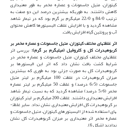
کیتوزان، متیل جاسمونات و عصاره مخمر به طور معنی­داری
کاهش داشتند. به طوری­که بیشترین درصد این دو صفت به
ترتیب 84/0 و 22/0 میلی­گرم بر گرم بود که در تیمار شاهد
مشاهده گردید و با افزایش غلظت الیسیتورها کاهش محتوای
آب و پروتئین گیاه افزایش یافت.
اثر غلظت­های مختلف کیتوزان، متیل جاسمونات و عصاره مخمر بر
کربوهیدرات کل و کلروفیل (میلی­گرم بر گرم):
بررسی اثر
غلظت­های مختلف کیتوزان، متیل جاسمونات و عصاره مخمر در
شرایط کشت بافت نشان داد که اثر این الیستورها بر
کربوهیدرات کل به صورت جزئی بود به طوری که بیشترین
میزان کربوهیدرات در غلظت 100 میلی­گرم بر لیتر متیل
جاسمونات (6/5 درصد) و غلظت 50 میلی­گرم بر لیتر عصاره
مخمر (5/6 درصد) مشاهده گردید که به نسبت تیمار شاهد
افزایش معنی­داری داشتند. غلظت 200 میلی­گرم بر لیتر کیتوزان
بر کربوهیدرات کل افزایش معنی­داری نشان نداد. سایر غلظت­
های استفاده شده از الیسیتورهای کیتوزان، متیل جاسمونات و
عصاره مخمر اثر معنی­داری بر میزان کربوهیدرات کل نشان
ندادند (شکل 6).