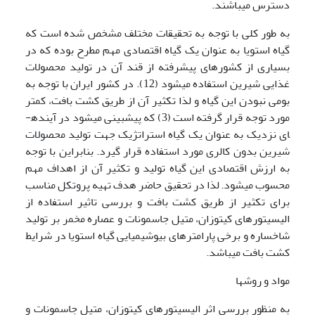
دسترس می­باشند.
به طور کلی با توجه به تحقیقات مختلف مشخص شده است که
گیاه استویا به عنوان یک گیاه اقتصادی مهم مطرح بوده که در
بسیاری از کشورهای پیشرفته از قند آن در تولید محصولات
غذایی شیرین استفاده می­شود (12). در کشور ایران با توجه به
بومی نبودن این گیاه و لذا تکثیر آن از طریق کشت بافت، کمتر
مورد توجه قرار گرفته است (3) که پیش­بینی می­شود در آینده­
ای نزدیک به عنوان یک گیاه استراتژیک جهت تولید محصولات
شیرین بدون کالری مورد استفاده قرار گیرد. بنابراین با توجه
به ارزش اقتصادی این گیاه تولید و تکثیر آن از اهداف مهم
محسوب می­شود.
لذا در تحقیق حاضر هدف تهیه پروتکل مناسب
برای تکثیر از طریق کشت بافت و بررسی تاثیر استفاده از
الیسیتورهای کیتوزان، متیل جاسمونات و عصاره مخمر بر تولید
شاخساره و برخی پارامترهای بیوشیمیایی گیاه استویا در شرایط
کشت بافت می­باشد.
مواد و روشها
به منظور بررسی اثر الیسیتورهای کیتوزان، متیل جاسمونات و