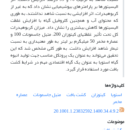
الیسیتورها بر پارامترهای بیوشیمیایی نشان داد که به غیر از
کربوهیدرات، اثر افزایشی به نسبت شاهد نداشتند، به طوری
که محتوای آب و همچنین کلروفیل گیاه با افزایش غلظت
الیسیتورها کاهش بیشتری را نشان داد. میزان کربوهیدرات
کل تحت تأثیر غلظتهای کیتوزان 200، متیل جاسمونات 100 و
عصاره مخمر 50 میلیگرم بر لیتر به طور معنیداری به نسبت
تیمار شاهد افزایش داشت. به طور کلی مشخص شد که این
تحقیق می‌تواند به عنوان یک پروتکل مناسب جهت تولید انبوه
گیاه استویا به عنوان یک گیاه اقتصادی مهم در شرایط کشت
بافت مورد استفاده قرار گیرد.
کلیدواژه‌ها
استویا
کیتوزان
کشت بافت
متیل جاسمونات
عصاره
مخمر
20.1001.1.23832592.1400.34.4.9.2
موضوعات
کشت بافت