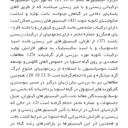
ترکیباتی زیستی و یا غیر زیستی می­باشند که از طریق القای
پاسخ­های دفاعی در گیاهان می­توانند باعث تولید و انباشت
متابولیت­های ثانویه ­شوند (41). الیسیتورهای زیستی ممکن است
دارای ترکیبات مشخصی مانند کیتین و کیتوزان و یا مانند قارچ­
های همگن و عصاره مخمر دارای مجموعه­ای از ترکیبات زیستی
باشند (37). از طرفی، الیسیتورهای غیر زیستی مانند اسید
جاسمونیک و یا اسید سالیسیلیک به منظور افزایش تولید
ترکیبات ثانویه مورد بررسی قرار گرفته­اند (25). مطالعات
متعددی بر روی گیاه استویا در خصوص القای کالوس و توسعه
کشت سوسپانسیون با استفاده از ریزنمونه­های متنوع (برگ،
گره، میانگره و غیره) انجام گرفته است (3, 13, 19, 20)، همچنین
مطالعاتی نیز به بررسی بیان ژن­های درگیر در مسیر بیوسنتزی
گلیکوزیدهای استویول در گیاه استویا پرداخته­اند که بخشی نیز
توسط نویسندگان مقاله تحت تاثیر الیسیتورهای کیتوزان، متیل
جاسمونات و عصاره مخمر انجام گرفته است (2)، در حالی که
گزارش­های اندکی در ارتباط با تأثیر الیسیتورهای زیستی و غیر
زیستی بر افزایش شاخه­زایی گیاه استویا در شرایط کشت بافت
و همچنین اثر این الیسیتورها بر پارامترهای رشد گیاه در