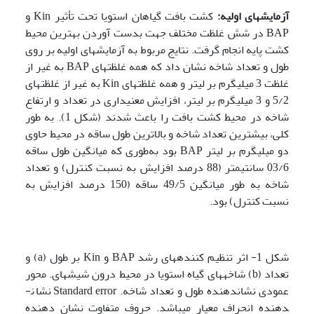
آزمایش­های اولیه
:
کشت بافت گیاهان استویا تحت تأثیر Kin و
BAP در شش غلظت مختلف جهت بدست آوردن بهترین محیط
کشت پایه انجام گرفت. نتایج مربوط به آزمایش­های اولیه بر روی
طول و تعداد شاخه نشان داد که همه غلظت­های BAP به غیر از
غلظت 3 میلی­گرم بر لیتر و همه غلظت­های Kin به غیر از غلظت­های
5/2 و 3 میلی­گرم بر لیتر، افزایش معنی­داری در تعداد و ارتفاع
شاخه در محیط کشت بافت را باعث شدند (شکل 1). به طور
کلی، بیشترین تعداد شاخه و بالاترین طول ساقه در محیط حاوی
دو میلی­گرم بر لیتر BAP بود به‌طوری که میانگین طول ساقه
03/6 سانتی­متر (88 درصد افزایش به نسبت کنترل) و تعداد
شاخه به طور میانگین 49/5 ساقه (150 درصد افزایش به
نسبت کنترل) بود.
شکل 1- اثر تنظیم کننده­های رشد BAP و Kin بر طول (a) و
تعداد (b) شاخه­های گیاه استویا در محیط درون شیشه­ای. محور
عمودی نشان­دهنده طول و تعداد شاخه. Standard error نشان­
دهنده انحراف معیار می­باشد. حروف متفاوت نشان دهنده