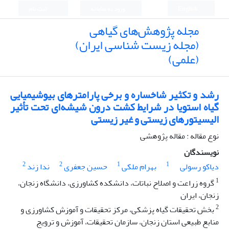
English
ورود به سامانه
ثبت نام
مجله پژوهش‌های گیاهی
(مجله زیست شناسی ایران)
(علمی)
رشد و تکثیر شاخساره و برخی پارامترهای بیوشیمیایی
گیاه استویا در شرایط کشت درون شیشه‌ای تحت تأثیر
الیسیتورهای زیستی و غیر زیستی
نوع مقاله : مقاله پژوهشی
نویسندگان
2
2
1
1
دیاکو رسولی
بهرام ملکی
حسین جعفری
ندا زند
1
گروه زراعت و اصلاح نباتات، دانشکده کشاورزی، دانشگاه زنجان،
زنجان، ایران
2
بخش تحقیقات گیاه پزشکی، مرکز تحقیقات و آموزش کشاورزی و
منابع طبیعی استان زنجان، سازمان تحقیقات، آموزش و ترویج