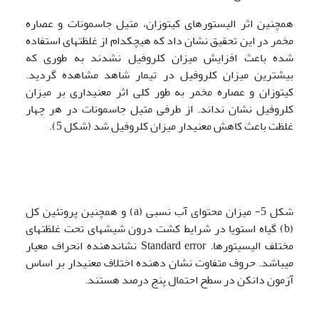
همچنین اثر الیستورهای کیتوزان، متیل جاسمونات و عصاره
مخمر در این تحقیق نشان داد که هیچ­کدام از غلظت­های استفاده
شده باعث افزایش میزان کلروفیل نشدند به طوری که
بیشترین میزان کلروفیل در تیمار شاهد مشاهده گردید.
کیتوزان و عصاره مخمر به طور کلی اثر معنی­داری بر میزان
کلروفیل نشان نداند. از طرفی متیل جاسمونات در هر چهار
غلظت باعث کاهش معنی­دار میزان کلروفیل شد (شکل 5).
شکل 5- میزان محتوای آب نسبی (a) و همچنین پروتئین کل
(b) گیاه استویا در شرایط
کشت درون
شیشه­ای تحت غلظت­های
مختلف الیسیتورها. Standard error نشان­دهنده انحراف معیار
می­باشد. حروف متفاوت نشان دهنده اختلاف معنی­دار بر اساس
آزمون دانکن در سطح احتمال پنج درصد هستند.