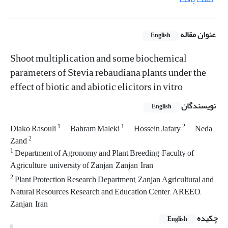
عنوان مقاله
English
Shoot multiplication and some biochemical
parameters of Stevia rebaudiana plants under the
effect of biotic and abiotic elicitors in vitro
نویسندگان
English
1
1
2
Diako Rasouli
Bahram Maleki
Hossein Jafary
Neda
2
Zand
1
Department of Agronomy and Plant Breeding, Faculty of
Agriculture, university of Zanjan, Zanjan, Iran
2
Plant Protection Research Department, Zanjan Agricultural and
Natural Resources Research and Education Center, AREEO,
Zanjan, Iran
چکیده
English