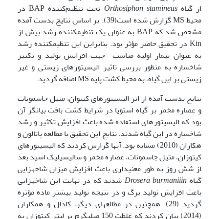
از گیاه
Orthosiphon stamineus
تحت تنظیم‌کننده BAP در
محیط MS گزارش شده است(39). بر اساس نتایج بدست آمده
مشخص شد که BAP به عنوان یک تنظیم­کننده رشد بیش از
Kin در تحقیق حاضر مؤثر بود. بنابراین این تنظیم­کننده رشد
به عنوان تیمار اولیه مناسب جهت افزایش تولید و تکثیر
شاخساره به منظور بررسی تاثیر الیسیتورهای زیستی و غیر
زیستی بر این گیاه، به محیط کشت پایه MS اضافه گردید.
نتایج بدست آمده از اثر الیسیتورهای کیتوان، متیل جاسمونات
و عصاره مخمر بر گیاه استویا در شرایط کشت بافت بیانگر آن
بود که الیسیتورهای استفاده شده باعث افزایش تکثیر و رشد
شاخساره در این گیاه شدند. نتایج این تحقیق با مطالعه پاتالون و
هکاران (2010) مشابه بود. آن­ها گزارش کردند که الیسیتورهای
کیتوزان، متیل جاسمونات، عصاره مخمر و سالیسیلیک اسید بعد
از شش روز به طور معنی­داری باعث افزایش میزان شاخه­زایی
گیاه
Drosera burmaniiin
شدند که در نهایت این شاخه­زایی
باعث افزایش تولید برگ و در نتیجه تولید بیشتر ماده مؤثره
گردید (29). همچنین در مطالعه­ای دیگر، کادال و همکاران
(2014) بیان کردند که غلظت 150 میلی­گرم بر لیتر کیتوزان به