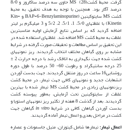
گرفت. محیط کشتMS (28) حاوی سه درصد ساکاروز و 8/0
درصد آگار بود. همچنین با توجه به هدف تحقیق، به محیط
کشت MS سایتوکینین (BAP=6-Benzylaminopurine و Kin=
Kinetin) با غلظت­های 5/0، 1، 5/1، 2، 5/2 و 3 میلی­گرم بر لیتر
اضافه گردید که بر اساس نتایج آزمایش اولیه مناسب­ترین
غلظت به محیط کشت MS اضافه شد. غلظت­های استفاده شده در
این تحقیق بر اساس مطالعات و تحقیقات صورت گرفته در شرایط
مشابه بر روی گیاهان مختلف انتخاب گردیدند. ریز نمونه­های
کشت شده جهت نگه­داری به اتاقک رشد با درجه حرارت 2 ±
25 درجه سانتی­گراد و رطوبت 60- 50 درصد با طول دوره
روشنایی16 ساعت در روز منتقل گردیدند. جهت بدست آوردن
انشعابات جدید و نمونه­های کافی جهت تیمار، در محیط کشت
ریزنمونه­های زیادی در محیط کشت MS تیمار شده با بهترین
غلظت از سایتوکینین تحت آزمایش، به‌طور پیوسته کشت
گردیدند. بعد از گذشت 8 هفته از تکثیر ریز نمونه­های استویا و
بدست آوردن گیاهان کافی در شرایط
in vitro
گیاهان جهت
کشت در مراحل بعدی و اعمال تیمار آماده گردیدند.
اعمال تیمار:
تیمارها شامل کیتوزان، متیل جاسمونات و عصاره