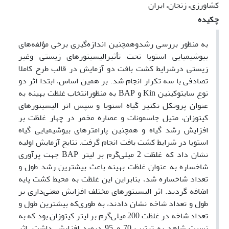
کشاورزی، زنجان، ایران
چکیده
به منظور بررسی رشدوهمچنین اندازه‌گیری برخی مؤلفه‌های
بیوشیمیایی استویا تحت تأثیرالیسیتورهای زیستی وغیر
زیستی درشرایط کشت بافت دو آزمایش در قالب طرح کاملا
تصادفی با سه تکرار انجام شد. بر همین اساس، ابتدا اثر دو
نوع سایتوکینین Kin و BAP به منظورانتخاب غلظت بهینه به
عنوان پروتکل تکثیر گیاه استویا و سپس اثر الیسیتورهای
کیتوزان، متیل جاسمونات و عصاره مخمر در چهار غلظت بر
افزایش رشد گیاه و همچنین پارامترهای بیوشیمیایی گیاه
استویا در شرایط کشت بافت انجام گرفت. نتایج آزمایش اولیه
نشان داد که غلظت 2 میلی‌گرم بر لیتر BAP جهت پرآوری
شاخساره به عنوان غلظت بهینه باعث بیشترین رشد طول و
تعداد شاخساره شد، بنابراین این غلظت به محیط کشت پایه
اضافه گردید. اثر الیسیتورهای مختلف افزایش معنی‌داری بر
طول و تعداد شاخه نشان دادند، به طوری‌که بیشترین طول و
تعداد شاخه در غلظت 200 میلی‌گرم بر لیتر کیتوزان بود که به
نسبت شاهد به ترتیب 70 و 95 درصد افزایش داشت. اثر