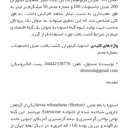
200، متیل جاسمونات 100 و عصاره مخمر 50 میلی­گرم بر لیتر به
طور معنی­داری به نسبت تیمار شاهد افزایش داشت. به طور
کلی مشخص شد که این تحقیق می­تواند به عنوان یک پروتکل
مناسب جهت تولید انبوه گیاه استویا به عنوان یک گیاه اقتصادی
مهم در شرایط کشت بافت مورد استفاده قرار گیرد.
واژه های کلیدی
: استویا، کیتوزان، کشت بافت، متیل جاسمونات،
عصاره مخمر
* نویسنده مسئول، تلفن: 04442338776، پست الکترونیکی:
dirasouli@gmail.com
مقدمه
استویا با نام علمی
Stevia rebaudiana
(Bertoni)یکی از گیاهان
دارویی شناخته شده از خانواده Asteraceae می­باشد. این گیاه
بومی نواحی گرمسیری و نیمه گرمسیری آمریکای جنوبی مانند
پاراگوئه و برزیل بوده (14) که امروزه در دیگر نقاط جهان از