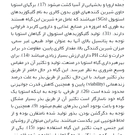
جمله اروپا و بخش­هایی از آسیا کشت می­شود (17). برگ­های استویا
حاوی شیرین کننده­های قوی بدون کالری به نام گلیکوزیدهای
استویول (SGs) می­باشند که عامل مزه شیرین این گیاه هستند
به طوری که امروزه در صنایع غذایی و دارویی کاربرد فراوانی
دارند. (31). تولید گلیکوزیدهای استویول از گیاهان استویا با
توجه به پتانسیل بالای آن­ها به عنوان مواد طبیعی غیر سمی،
میزان شیرین کنندگی بالا، مقدار کالری پایین، مقاومت در برابر
حرارت و ثبات PH دارای ارزش بسیار زیادی می­باشد (14). برای
بهره­برداری گیاه استویا در صنعت، تولید و تکثیر آن در مقیاس
وسیع ضروری به نظر می­رسد. این گیاه در حال حاضر از طریق
بذر تکثیر می­یابد. با این حال، تکثیر از طریق بذر به علت درصد
زنده­مانی (viability) پایین و همچنین کاهش قدرت جوانه­زنی
محدود شده است (26). از طرفی، با توجه به اینکه استویا یک
گیاه خود ناسازگار است تکثیر آن از طریق بذر بسیار مشکل
بوده و باعث بوجود آمدن بذرهای عقیم می­شود (9)، همچنین با
توجه به دگرگشن بودن، بذور تولید شده نامتقارن بوده و از
لحاظ فنوتیپی غیر یکدست می­باشند. بنابراین می­توان از روش­های
غیر جنسی جهت تکثیر این گیاه استفاده نمود (15). یکی از
روش­هایی که جهت تکثیر انبوه گیاهان استفاده می­شود قلمه­زنی