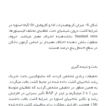
شکل 6- میزان کربوهیدرات (a) و کلروفیل (b) گیاه استویا در
شرایط کشت درون شیشه­ای تحت غلظت­های مختلف الیسیتورها.
Standard error نشان­دهنده انحراف معیار می­باشد. حروف
متفاوت نشان دهنده اختلاف معنی­دار بر اساس آزمون دانکن
در سطح احتمال پنج درصد هستند.
بحث و نتیجه گیری
تحقیقات زیادی مشخص کردند که سایتوکینین باعث تحریک
رشد شاخه­های کشت داده شده در محیط کشت بافت می­گردد.
یه همین منظور در تحقیقی مشخص گردید که غلظت­های متوسط
بین 1 تا 2 میلی­گرم بر لیتر از BAP تأثیر بسزایی در افزایش
رشد و تکثیر شاخه­های استویا در شرایط کشت بافت داشتند
(34). همچنین افزایش عملکرد برای ساقه­های کشت داده شده