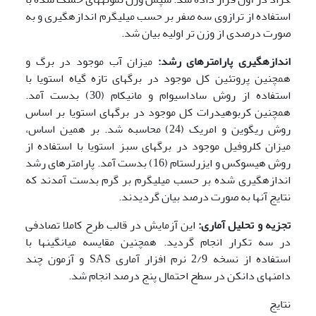
استفاده از ترازوی سه صفر بر حسب میلی­گرم اندازه­گیری و به
صورت درصدی از وزن تر اولیه بیان شد.
اندازه­گیری پارامترهای رشد:
میزان آب موجود در برگ و
همچنین پروتئین کل موجود در برگ­های تازه گیاه استویا با
استفاده از روش ساداسیوام و مانیکام (30) بدست آمد.
همچنین کربوهیدرات کل موجود در برگ­های استویا بر اساس
روش ریگوین و امریک (24) محاسبه شد. بر همین اساس،
میزان کلروفیل موجود در برگ­های سبز استویا با استفاده از
روش هیسوکس و ایزرلستام (16) بدست آمد. پارامترهای رشد
اندازه­گیری شده بر حسب میلی­گرم بر گرم بدست آمدند که
نتایج آن­ها به صورت درصد بیان گردیدند.
تجزیه
و
تحلیل
آماری:
این آزمایش در قالب طرح کاملا تصادفی
در سه تکرار انجام گردید. همچنین مقایسه میانگین­ها با
استفاده از نسخه 2/9 نرم افزار آماری SAS و آزمون چند
دامنه­ای دانکن در سطح احتمال پنج درصد انجام شد.
نتایج