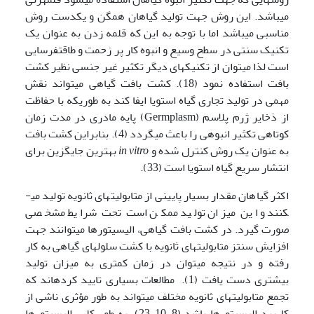
می­باشد. این روش جهت تولید گیاهان همگن و یکدست روش
مناسبی می­باشد اما با توجه به این که قلمه زدن به عنوان یک
تکنیک سنتی در سطح وسیع و انبوه کار پر زحمت و طاقت­فرسایی
است لذا می­توان از تکنیک­های دیگر تکثیر غیر جنسی نظیر کشت
بافت استفاده نمود (18). کشت بافت گیاهی می­تواند نقش
مهمی در تولید تجاری گیاه استویا ایفا کند به طوری­که با حفاظت
از ذخایر ژرم پلاسم (Germplasm) پایه مادری در مدت زمان
کوتاهی تکثیر انبوهی را باعث می­گردد (4). بنابراین کشت بافت
به عنوان یک روش کنترل شده و
in vitro
بهترین جایگزین برای
انتشار سریع گیاه استویا است (33).
اکثر گیاهان مقدار بسیار پایینی از متابولیت­های ثانویه تولید می­
کنند و این میزان تولید ممکن است تحت شرایط مشخصی
صورت گیرد. در کشت بافت گیاهی، الیسیتورها می­توانند جهت
افزایش سنتز متابولیت­های ثانویه با کشت سلول­های گیاهی به کار
رفته و در نتیجه می­توان در زمان کمتری به میزان تولید
بیشتری دست یافت (1). مطالعات بسیاری تایید کرده­اند که
تجمع متابولیت­های ثانویه مختلف می­تواند به طور مؤثری ناشی از
کاربرد الیسیتورها باشد (8, 10, 23). به طور کلی، الیسیتورها