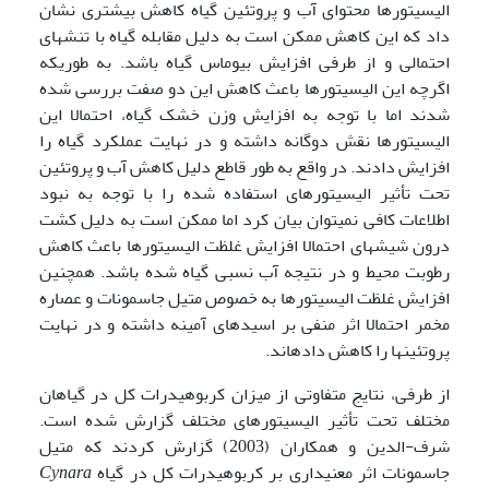
الیسیتورها محتوای آب و پروتئین گیاه کاهش بیشتری نشان
داد که این کاهش ممکن است به دلیل مقابله گیاه با تنش­های
احتمالی و از طرفی افزایش بیوماس گیاه باشد. به طوری­که
اگرچه این الیسیتورها باعث کاهش این دو صفت بررسی شده
شدند اما با توجه به افزایش وزن خشک گیاه، احتمالا این
الیسیتورها نقش دوگانه داشته و در نهایت عملکرد گیاه را
افزایش دادند. در واقع به طور قاطع دلیل کاهش آب و پروتئین
تحت تأثیر الیسیتورهای استفاده شده را با توجه به نبود
اطلاعات کافی نمی­توان بیان کرد اما ممکن است به دلیل کشت
درون شیشه­ای احتمالا افزایش غلظت الیسیتورها باعث کاهش
رطوبت محیط و در نتیجه آب نسبی گیاه شده باشد. همچنین
افزایش غلظت الیسیتورها به خصوص متیل جاسمونات و عصاره
مخمر احتمالا اثر منفی بر اسیدهای آمینه داشته و در نهایت
پروتئین­ها را کاهش داده­اند.
از طرفی، نتایج متفاوتی از میزان کربوهیدرات کل در گیاهان
مختلف تحت تأثیر الیسیتورهای مختلف گزارش شده است.
شرف-الدین و همکاران (2003) گزارش کردند که متیل
جاسمونات اثر معنی­داری بر کربوهیدرات کل در گیاه
Cynara