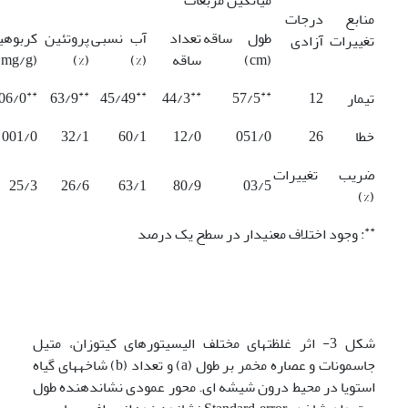
منابع
درجات
طول ساقه
تعداد
آب نسبی
پروتئین
کربوهی
تغییرات
آزادی
(cm)
ساقه
(%)
(%)
(mg/g)
**
**
**
**
**
تیمار
12
57/5
44/3
45/49
63/9
06/0
خطا
26
051/0
12/0
60/1
32/1
001/0
ضریب تغییرات
25/3
26/6
63/1
80/9
03/5
(%)
**
: وجود اختلاف معنی­دار در سطح یک درصد
شکل 3- اثر غلظت­های مختلف الیسیتورهای کیتوزان، متیل
جاسمونات و عصاره مخمر بر طول (a) و تعداد (b) شاخه­های گیاه
استویا در محیط درون شیشه ای. محور عمودی نشان­دهنده طول