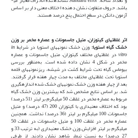
و تعداد شاخه. Standard error نشان­دهنده انحراف معیار می­
باشد. حروف متفاوت نشان دهنده اختلاف معنی دار بر اساس
آزمون دانکن در سطح احتمال پنج درصد هستند.
اثر غلظت­های کیتوزان، متیل جاسمونات و عصاره مخمر بر وزن
خشک گیاه استویا:
وزن خشک نمونه­های استویا در شرایط
in
vitro
در غلظت­های مختلف کیتوزان، متیل جاسمونات و عصاره
مخمر در شکل 4 نشان داده شده است. به‌منظور بررسی
بیوماس گیاه تحت شرایط کشت در شیشه، ریزنمونه­های قلمه
استویا تحت غلظت­های مختلف به مدت چهار هفته قرار گرفتند.
بعد از چهار هفته وزن خشک نمونه­های خشک شده اندازه­گیری
شد. بر اساس نتایج مشخص شد که بیشترین وزن خشک گیاه
مربوط به عصاره مخمر در غلظت 50 میلی­گرم بر لیتر (51 درصد)
بود که اختلاف معنی­داری با کیتوزان 200 (47 درصد) و متیل
جاسمونات 100 میلی­گرم بر لیتر (36 درصد) نداشت. همچنین
عصاره مخمر در غلظت 100 و متیل جاسمونات در غلظت 50
میلی­گرم بر لیتر افزایش وزن خشک معنی­داری (به ترتیب 33 و
27 درصد) به نسبت تیمار شاهد نشان دادند. از طرفی