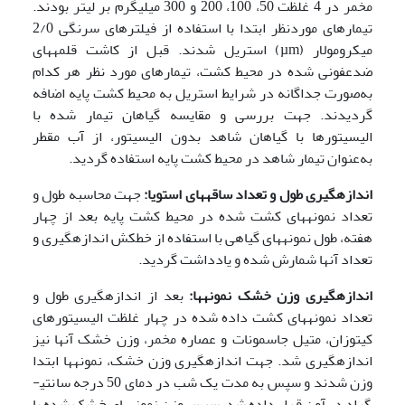
مخمر در 4 غلظت 50، 100، 200 و 300 میلی­گرم بر لیتر بودند.
تیمارهای موردنظر ابتدا با استفاده از فیلترهای سرنگی 2/0
میکرومولار (µm) استریل شدند. قبل از کاشت قلمه­های
ضدعفونی شده در محیط کشت، تیمارهای مورد نظر هر کدام
به‌صورت جداگانه در شرایط استریل به محیط کشت پایه اضافه
گردیدند. جهت بررسی و مقایسه گیاهان تیمار شده با
الیسیتورها با گیاهان شاهد بدون الیسیتور، از آب مقطر
به‌عنوان تیمار شاهد در محیط کشت پایه استفاده گردید.
اندازه­گیری طول و تعداد ساقه­های استویا:
جهت محاسبه طول و
تعداد نمونه­های کشت شده در محیط کشت پایه بعد از چهار
هفته، طول نمونه­های گیاهی با استفاده از خط­کش اندازه­گیری و
تعداد آن­­ها شمارش شده و یادداشت گردید.
اندازه­گیری وزن خشک نمونه­ها:
بعد از اندازه­گیری طول و
تعداد نمونه­های کشت داده شده در چهار غلظت الیسیتورهای
کیتوزان، متیل جاسمونات و عصاره مخمر، وزن خشک آن­ها نیز
اندازه­گیری شد. جهت اندازه­گیری وزن خشک، نمونه­ها ابتدا
وزن شدند و سپس به مدت یک شب در دمای 50 درجه سانتی­
گراد در آون قرار داده شد. سپس وزن نمونه­های خشک شده با