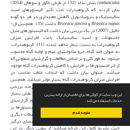
cardunculus
نشان نداد (32). از طرفی تاکور و سوهال (2014)
بیان کردند که کربوهیدرات تحت تأثیر الیستورهای اسید
سالیسیلیک و بنزوتیادیوزل کاهش معنی­داری در هر دو گونه
napus
Brassica
و
Brassica juncea
داشت (35). همچنین ال-
خالیل (2007) در یک بررسی بیان داشت که الیسیتورهای متیل
جاسمونات و اسید سالیسیلیک باعث افزایش میزان
کربوهیدرات به نسبت تیمار شاهد شدند (11). کربوهیدرات،
به عنوان قند گیاه، جزو متابولیت­های مهم و اولیه گیاه محسوب
می­شود. به طور کلی و بر اساس مطالعات و گزارش­های متفاوتی که
از اثر الیسیتورها بر افزایش یا کاهش کربوهیدرات گیاه موجود
می­باشد، می­توان بیان داشت که انتخاب غلظت مناسب در
افزایش میزان کربوهیدرات گیاه بسیار مؤثر می­باشد. همچنین
بررسی و ارزیابی کربوهیدرات کل در گیاهان نیازمند بررسی
چرخه تولید این متابولیت اولیه بوده که در گیاه نقش بسیار
این وب سایت از کوکی ها برای اطمینان از ارائه بهترین
ارزشمندی ایفا می­کند. بنابراین با توجه به عدم گزارش­های
خدمات استفاده می کند.
موجود در این زمینه، نمی­توان به طور کامل اثر الیسیتورها بر
متوجه شدم
میزان کربوهیدرات کل را بیان کرد و نیازمند تحقیقات دیگری
در زمینه­های چرخه­ بیوسنتزی کربوهیدرات و آنزیم­های درگیر
جهت تشریح کامل این چرخه می­باشد. از سویی دیگر، در این