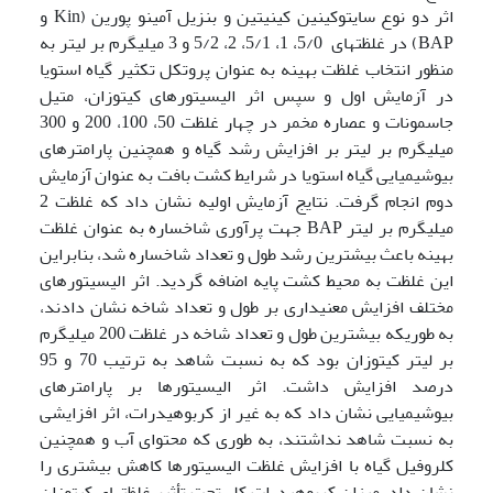
اثر دو نوع سایتوکینین کینیتین و بنزیل آمینو پورین (Kin و
BAP) در غلظت­های 5/0، 1، 5/1، 2، 5/2 و 3 میلی­گرم بر لیتر به
منظور انتخاب غلظت بهینه به عنوان پروتکل تکثیر گیاه استویا
در آزمایش اول و سپس اثر الیسیتورهای کیتوزان، متیل
جاسمونات و عصاره مخمر در چهار غلظت 50، 100، 200 و 300
میلی­گرم بر لیتر بر افزایش رشد گیاه و همچنین پارامترهای
بیوشیمیایی گیاه استویا در شرایط کشت بافت به عنوان آزمایش
دوم انجام گرفت. نتایج آزمایش اولیه نشان داد که غلظت 2
میلی­گرم بر لیتر BAP جهت پرآوری شاخساره به عنوان غلظت
بهینه باعث بیشترین رشد طول و تعداد شاخساره شد، بنابراین
این غلظت به محیط کشت پایه اضافه گردید. اثر الیسیتورهای
مختلف افزایش معنی­داری بر طول و تعداد شاخه نشان دادند،
به طوری­که بیشترین طول و تعداد شاخه در غلظت 200 میلی­گرم
بر لیتر کیتوزان بود که به نسبت شاهد به ترتیب 70 و 95
درصد افزایش داشت. اثر الیسیتورها بر پارامترهای
بیوشیمیایی نشان داد که به غیر از کربوهیدرات، اثر افزایشی
به نسبت شاهد نداشتند، به طوری که محتوای آب و همچنین
کلروفیل گیاه با افزایش غلظت الیسیتورها کاهش بیشتری را
نشان داد. میزان کربوهیدرات کل تحت تأثیر غلظت­های کیتوزان