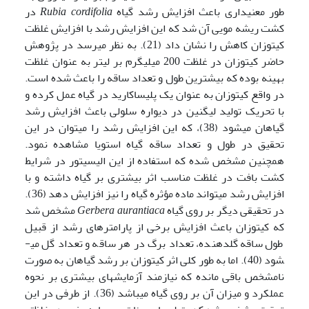
طور معنی­داری باعث افزایش رشد گیاه
Rubia cordifolia
در
کشت ریشه مویی آن شد که این افزایش رشد با افزایش غلظت
کیتوزان کاهش را نشان داد (21). به نظر می­رسد در پژوهش
حاضر کیتوزان در غلظت 200 میلی­گرم بر لیتر به عنوان غلظت
بهینه بوده که بیشترین طول و تعداد ساقه را باعث شده است.
در واقع کیتوزان به عنوان یک پلی­ساکارید در گیاه عمل کرده و
با تحریک تولید لیگنین در دیواره سلولی باعث افزایش رشد
گیاهان می­شود (38)، که این افزایش رشد را می­توان در این
تحقیق در طول و تعداد ساقه گیاه استویا مشاهده نمود.
همچنین مشخص شده که استفاده از این الیسیتور در شرایط
کشت بافت در غلظت مناسب اثر بیشتری بر گیاه داشته و با
افزایش رشد می­تواند ماده مؤثره گیاه را نیز افزایش دهد (36).
در تحقیقی دیگر بر روی گیاه
Gerbera aurantiaca
مشخص شد
که کیتوزان باعث افزایش برخی از پارامترهای رشد از قبیل
طول ساقه گل­دهنده، تعداد برگ در هر ساقه و تعداد گل می­
شود (40). اما به طور کلی اثر کیتوزان بر رشد گیاهان به صورت
نامشخص باقی مانده که نیازمند آزمایش­های بیشتری بر نحوه
عملکرد و میزان آن بر روی گیاه می­باشد (36). از طرفی در این