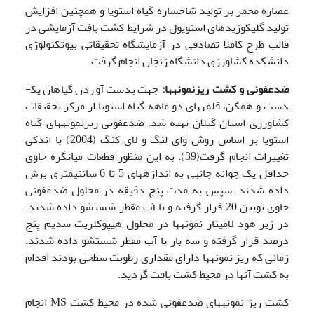
عصاره مخمر بر تولید شاخساره گیاه استویا و همچنین افزایش
تولید گلیکوزیدهای استویول در شرایط کشت بافت آزمایشی در
قالب طرح کاملا تصادفی در آزمایشگاه تحقیقاتی بیوتکنولوژی
دانشکده کشاورزی دانشگاه زنجان انجام گرفت.
ضدعفونی و کشت ریزنمونه­ها:
جهت بدست آوردن گیاهان یک­
دست و همگن، قلمه­های دو ماهه گیاه استویا از مرکز تحقیقات
کشاورزی استان گیلان تهیه شد. ضدعفونی ریزنمونه­های گیاه
استویا بر اساس روش وای لنگ و لای کنگ (2004) با اندکی
تغییرات انجام گرفت(39). به این منظور قطعات میانگره حاوی
حداقل یک جوانه جانبی به اندازه­های 5 تا 6 سانتیمتری برش
داده شدند. سپس به مدت پنج دقیقه در محلول ضدعفونی
حاوی تویین 20 قرار گرفته و با آب مقطر شستشو داده شدند.
در زیر هود لامینار نمونه­ها در محلول هیپوکلریت سدیم پنج
درصد قرار گرفته و سه بار با آب مقطر شستشو داده شدند.
زمانی که ریز نمونه­ها دارای مقداری رطوبت سطحی بودند اقدام
به کشت آن­ها در محیط کشت بافت گردید.
کشت ریز نمونه­های ضدعفونی شده در محیط کشت MS انجام