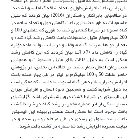
تحقیق مشخص شد که متیل جاسمونات و عصاره مخمر در غلظت­
های پایین باعث افزایش طول و تعداد شاخه گیاه استویا شدند.
در مطالعه­ای، بایراکتار و همکاران (2016) بیان کردند که متیل
جاسمونات به طور معنی­داری باعث کاهش طول و تعداد ساقه در
گیاه استویا در شرایط گلخانه­ای شد، به طوری که غلظت­های 100 و
200 میکرومولار متیل جاسمونات باعث کاهش رشد گیاه شده و
بعد از دو هفته رشد گیاه متوقف و در نهایت تولید ماده مؤثره
گیاه را کاهش داد (7). آن­ها بیان کردند که این کاهش رشد
ممکن است به دلیل غلظت بالای متیل جاسمونات و همچنین
مدت زمان اعمال تیمار باشد. بر خلاف این تحقیق، در پژوهش
حاضر غلظت­ 50 و 100 میلی­گرم بر لیتر در طی چهار هفته باعث
افزایش میزان ساقه­دهی گیاه استویا شده است که ممکن است
به دلیل شرایط کشت و همچنین تحوه اعمال و افزایش میزان
این الیسیتور در شرایط کشت درون شیشه­ای باشد. گزارش­های
بسیار اندکی از اثر عصاره مخمر بر رشد گیاه در شرایط کشت
بافت موجود است اما ممکن است غلظت­های بهینه این الیسیتور
باعث رشد سلول­های رشدی در طی مرحله رویش شده و در
نهایت منجربه افزایش رشد شاخساره در کشت بافت شوند.