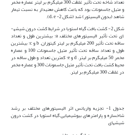
تعداد شاخه تحت تأثیر غلظت 300 میلی­گرم بر لیتر عصاره مخمر
و متیل جاسمونات بود که باعث کاهش معنی­دار به نسبت تیمار
شاهد (بدون الیسیتور) شد (شکل 2- d، e).
شکل 2- کشت بافت گیاه استویا در شرایط کشت درون شیشه­
ای تحت تأثیر الیسیتورهای مختلف. a: بیشترین طول و تعداد
ساقه تحت تأثیر 200 میلی­گرم بر لیتر کیتوزان. b و c: بیشترین
طول و تعداد ساقه تحت تأثیر متیل جاسمونات 100 و عصاره
مخمر 50 میلی­گرم بر لیتر. d و e: کمترین تعداد و طول ساقه در
محیط کشت بافت تحت تأثیر متیل جاسمونات 300 و عصاره مخمر
در غلظت 300 میلی­گرم بر لیتر.
جدول 1- تجزیه واریانس اثر الیسیتورهای مختلف بر رشد
شاخساره و پارامترهای بیوشیمیایی گیاه استویا در کشت درون
شیشه­ای
میانگین مربعات