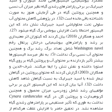
عملکرد بیوشیمیایی الیسیتورهایی مانند کیتوزان و اسید
جیبرلیک بر برخی پارامترهای رشدی گیاه نظیر میزان آب نسبی
و همچنین پروتئین گیاه در طی آزمایش هنوز به صورت
ناشناخته باقی مانده است (32). در پژوهشی کاهش محتوای آب
سلولی تحت محلول­پاشی اسید جیبرلیک نشان داد که این
الیسیتور احتمالا باعث افزایش بیوماس برگ گیاه می­شود (27).
احمد و همکاران (2016) بیان کردند که کیتوزان اثر معنی­داری
بر رشد و پارامترهای بیوشیمیایی درختان پرتقال رقم
Washington navel شامل تعداد برگ، رشد برگ و همچنین
محتوای آب نسبی برگ نداشت (5). به نظر می­رسد الیسیتورها
بیشتر تأثیر بازدارنده بر محتوای آب و پروتئین گیاه بر روی گیاه
استویا داشته و نقش تنش را ایفا می­کنند. شرف-الدین و
همکاران (2003) گزارش کردند که محتوای پروتئین در گیاهان
تیمار شده با اسید جیبرلیک به نسبت گیاهان شاهد کاهش
داشت (32). آن­ها بیان کردند که این الیسیتور اثری بر برخی
مؤلفه­های رشد شامل زودرسی، میزان محصول و همچنین
کربوهیدارت و پروتئین کل در گیاه
cardunculus
Cynara
نداشت به طوری که تأثیر مستقیمی بر پارامترهای رشدی گیاه
مشاهده نشد. در تحقیق حاضر با افزایش غلظت هرکدام از