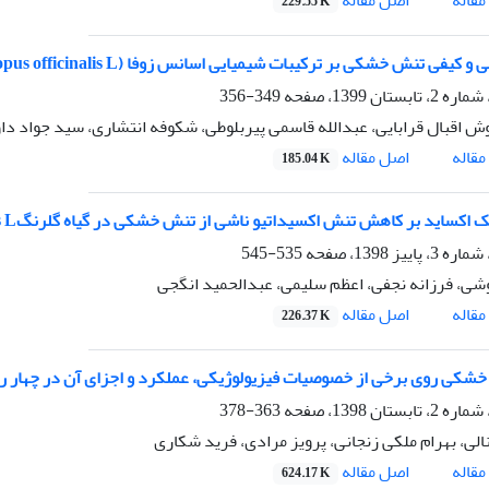
229.55 K
 کیفی تنش خشکی بر ترکیبات شیمیایی اسانس زوفا (Hyssopus officinalis L)
349-356
ش اقبال قرابایی، عبدالله قاسمی پیربلوطی، شکوفه انتشاری، سید جواد داو
اصل مقاله
قاله
185.04 K
اکساید بر کاهش تنش اکسیداتیو ناشی از تنش خشکی در گیاه گلرنگCarthamus) tinctorius L.)
535-545
شی، فرزانه نجفی، اعظم سلیمی، عبدالحمید انگجی
اصل مقاله
قاله
226.37 K
شکی روی برخی از خصوصیات فیزیولوژیکی، عملکرد و اجزای آن در چهار رقم کدوی تخمه ک
363-378
الی، بهرام ملکی زنجانی، پرویز مرادی، فرید شکاری
اصل مقاله
قاله
624.17 K