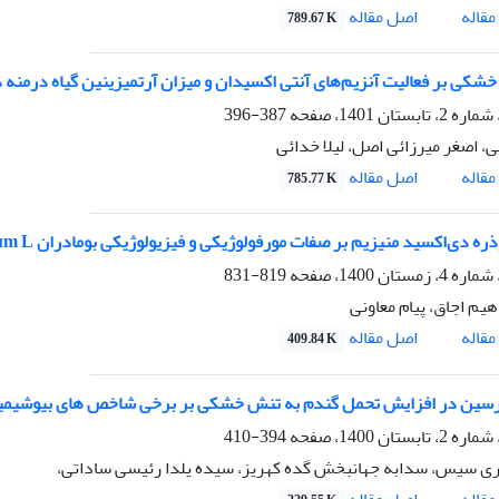
اصل مقاله
قاله
789.67 K
کی بر فعالیت آنزیم‌های آنتی اکسیدان و میزان آرتمیزینین گیاه درمنه دشتی ( ia sieberi
387-396
ی، اصغر میرزائی اصل، لیلا خدائی
اصل مقاله
قاله
785.77 K
ره دی‌اکسید منیزیم بر صفات مورفولوژیکی و فیزیولوژیکی بومادران Achillea millefolium L
819-831
هیم اجاق، پیام معاونی
اصل مقاله
قاله
409.84 K
ترسین در افزایش تحمل گندم به تنش خشکی بر برخی شاخص های بیوشیمیا
394-410
ری سیس، سدابه جهانبخش گده کهریز، سیده یلدا رئیسی ساداتی،
اصل مقاله
قاله