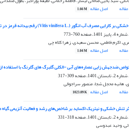
تمی، سید یحیی صالحی لیسار، فاطمه رحمانی، لطیفه پوراکبر، بطول صمدانی
اصل مقاله
قاله
1.66 M
ایی مصرف آب انگور (.Vitis vinifera L) رقم بیدانه قرمز در تیمار های مختلف کودی
760-773
ی، اکرم فاطمی، محسن سعیدی، زهرا کلاه چی
اصل مقاله
قاله
1.04 M
اص ضدجهش زایی عصاره‌های آبی -الکلی گلبرگ های گلرنگ با استفاده از 
309-317
، هانیه محجل شجا، منصور سراجوقی
اصل مقاله
قاله
1023.09 K
تنش خشکی و نیتریک اکساید بر شاخص‌های رشد و فعالیت آنزیمی گیاه مرزه ( eja hortensis
318-331
نائی، وحید عبدوسی