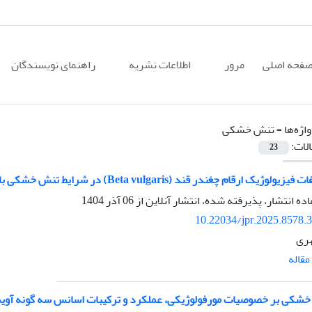
فحه اصلی
مرور
اطلاعات نشریه
راهنمای نویسندگان
اژه‌ها =
تنش خشکی
الات:
23
ک ارقام چغندر قند (Beta vulgaris) در شرایط تنش خشکی با تغذیه برگی سالیسیلیک اسید
اده انتشار، پذیرفته شده، انتشار آنلاین از
06 آذر 1404
10.22034/jpr.2025.8578.
هری
قاله
خشکی بر خصوصیات مورفولوژیکی، عملکرد و ترکیبات اسانس سه گونه آو