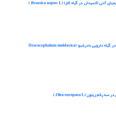
تاثیر بتا آمینوبوتیریک اسید بر روی محتوای آب نسبی، تنظیم اسمزی و فعالیت آنزیمهای آنتی اکسیدان در گیاه کلزا (Brassica napus L.)
اثر جیبرلیک اسید برسرعت واکنش هیل، رنگیزه های فتوسنتزی و ترکیبات فنلی در گیاه دارویی بادرشبو (Dracocephalum moldavica
تون (Olea europaea L.)