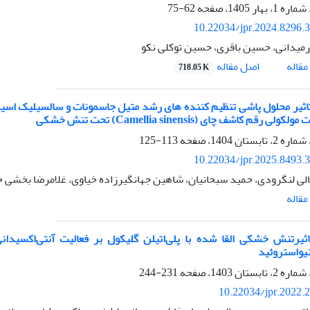
62-75
10.22034/jpr.2024.8296.
میدانی، حسین باقری، حسین توکلی نکو
اصل مقاله
قاله
718.05 K
اثیر محلول پاشی تنظیم کننده های رشد متیل جاسمونات و سالسیلیک اسید 
 رقم کاشف چای (Camellia sinensis) تحت تنش خشکی
113-125
10.22034/jpr.2025.8493.
لی لنگرودی، حمید سبحانیان، شاهین جهانگیرزاده خیاوی، غلامرضا بخشی خان
قاله
نیواستروئید
231-244
10.22034/jpr.2022.