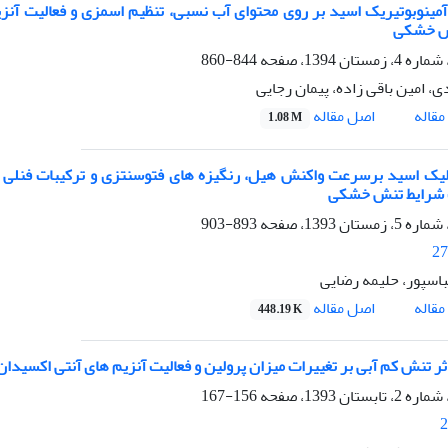
ش خشکی
844-860
ی، امین باقی زاده، پیمان رجایی
اصل مقاله
قاله
1.08 M
893-903
27
سپور، حلیمه رضایی
اصل مقاله
قاله
448.19 K
 تنش کم آبی بر تغییرات میزان پرولین و فعالیت آنزیم های آنتی اکسیدان در سه رقم زی
156-167
2