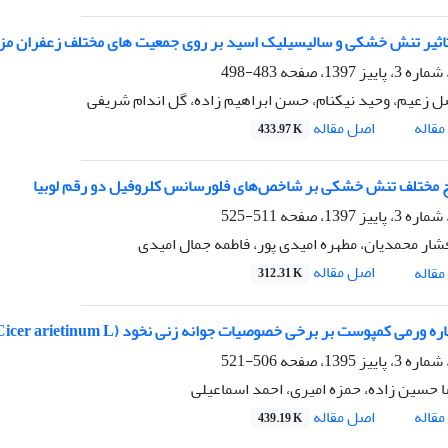
ثیر تنش خشکی و سالیسیلیک اسید بر روی جمعیت های مختلف زعفران مزروعی(. Sativus L
483-498
ل زعیم، وحید نیکنام، حسن ابراهیم زاده، گل اندام شریفی
اصل مقاله
قاله
433.97 K
 مختلف تنش خشکی بر شاخص‌های فلورسانس کلروفیل دو رقم لوبیا
511-525
شار محمدیان، مطهره امیدی پور، فاطمه جمال امیدی
اصل مقاله
قاله
312.31 K
ورمی کمپوست بر برخی خصوصیات جوانه زنی نخود (Cicer arietinum L.) تحت تنش خشکی
506-521
حسین زاده، حمزه امیری، احمد اسماعیلی
اصل مقاله
قاله
439.19 K