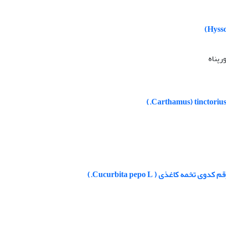
رپناه
اغذی ( Cucurbita pepo L.)