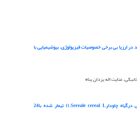
در ارزیا بی برخی خصوصیات فیزیولوژی، بیوشیمیایی با
یکی، عنایت اله یزدان پناه
مطالعه تاثیرتنش خشکی القا شده با پلی‌اتیلن گلیکول بر فعالیت آنتی‌اکسیدانی درگیاه چاودارSereale cereal L.)) تیمار شده با24