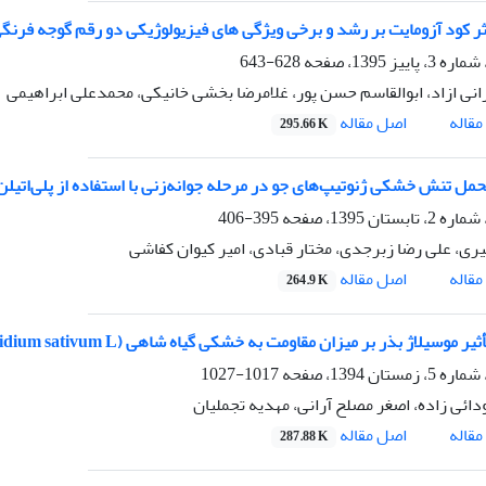
د آزومایت بر رشد و برخی ویژگی های فیزیولوژیکی دو رقم گوجه فرنگی(Lycopersicun esculentum) تحت تنش خ
628-643
انی ازاد، ابوالقاسم حسن پور، غلامرضا بخشی خانیکی، محمدعلی ابراهیمی
اصل مقاله
قاله
295.66 K
مل تنش خشکی ژنوتیپ‌های جو در مرحله جوانه‌زنی با استفاده از پلی‌اتیلن
395-406
یری، علی رضا زبرجدی، مختار قبادی، امیر کیوان کفاشی
اصل مقاله
قاله
264.9 K
یلاژ بذر بر میزان مقاومت به خشکی گیاه شاهی (Lepidium sativum L) در مرحله جوانه‌زنی و رشد اولیه
1017-1027
ائی زاده، اصغر مصلح آرانی، مهدیه تجملیان
اصل مقاله
قاله
287.88 K