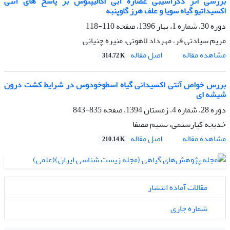
بررسی اثر دگرآسیبی عصاره آبی اکالیپتوس بر پاسخ های آنتی
اکسیداتیو گیاه سویا و علف هرز گاوپنبه
دوره 30، شماره 1، بهار 1396، صفحه
110-118
مریم سیادتی فر، مهرداد لاهوتی، منیره چنیانی
اصل مقاله
مشاهده مقاله
314.72 K
بررس خواص آنتی اکسیدانی گیاه اسطوخودوس در شرایط کشت درون
شیشه ای
دوره 28، شماره 4، زمستان 1394، صفحه
835-843
خدیجه کیارستمی، نسیم مصفا
اصل مقاله
مشاهده مقاله
210.14 K
مقالات آماده انتشار
شماره جاری