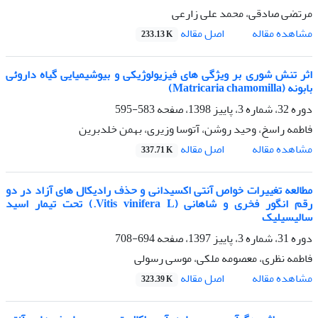
مرتضی صادقی، محمد علی زارعی
اصل مقاله
مشاهده مقاله
233.13 K
اثر تنش شوری بر ویژگی های فیزیولوژیکی و بیوشیمیایی گیاه داروئی
بابونه (Matricaria chamomilla)
دوره 32، شماره 3، پاییز 1398، صفحه
583-595
فاطمه راسخ، وحید روشن، آتوسا وزیری، بهمن خلدبرین
اصل مقاله
مشاهده مقاله
337.71 K
مطالعه تغییرات خواص آنتی اکسیدانی و حذف رادیکال های آزاد در دو
رقم انگور فخری و شاهانی (Vitis vinifera L.) تحت تیمار اسید
سالیسیلیک
دوره 31، شماره 3، پاییز 1397، صفحه
694-708
فاطمه نظری، معصومه ملکی، موسی رسولی
اصل مقاله
مشاهده مقاله
323.39 K