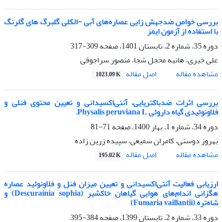
بررسی خواص ضدجهش زایی عصاره‌های آبی -الکلی گلبرگ های گلرنگ
با استفاده از آزمون ایمز
دوره 35، شماره 2، تابستان 1401، صفحه
309-317
علی خیری، هانیه محجل شجا، منصور سراجوقی
اصل مقاله
مشاهده مقاله
1023.09 K
بررسی اثرات ضدباکتریایی، آنتی‌اکسیدانی و تعیین محتوی فنلی و
فلاونوئیدی گیاه داروئی Physalis peruviana L.
دوره 34، شماره 1، بهار 1400، صفحه
71-81
بهروز دوستی، کامران سمیعی، سپیده زرین زاده
اصل مقاله
مشاهده مقاله
195.02 K
ارزیابی فعالیت آنتی‌اکسیدانی و تعیین میزان فنل و فلاونوئید عصاره
هگزانی اندام‌های هوایی گیاهان خاکشیر (Descurainia sophia) و
شاه‌تره (Fumaria vaillantii)
دوره 33، شماره 2، تابستان 1399، صفحه
384-395