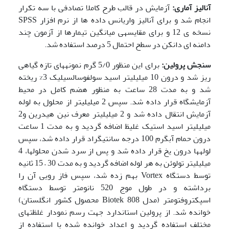
آنالیز آماری:
آزمایش در قالب طرح کاملا تصادفی با سه تکرار
انجام شد و برای آنالیز واریانس داده ها از نرم افزار SPSS
نسخه ی 12 و برای مقایسه­ی میانگین تیمارها از آزمون چند
دامنه ای دانکن در سطح احتمال 5 درصد استفاده شد.
سنجش
پرولین:
برای این منظور 5/0 گرم نمونه­های تازه گیاهی
ریز شد و درون 10 میلی­لیتر اسید سولفوسالسیلیک 3% ریخته
شد و به مدت 28 ساعت به منظور هضم کامل در محیط
آزمایشگاه قرار داده شد. سپس 2 میلی­لیتر از محلول به لوله
آزمایش انتقال داده شد و 2 میلی­لیتر معرف نین هیدرین و2
میلی­لیتر اسید استیک غلیظ اضافه گردید و به مدت 1 ساعت
درون حمام آب­گرم 100 درجه سانتی­گراد قرار داده شد، سپس
لوله­ها درون یخ قرار داده شد و پس از سرد شدن محلول­ها، 4
میلی­لیتر تولوئن به هر لوله اضافه گردید و به مدت 30 – 15 ثانیه
توسط دستگاه Vortex بهم زده شد، سپس فاز رویی آن را
برداشته و در طول موج 520 نانومتر توسط دستگاه
اسپکتروفتومتر (مدل Biotek 808 محصول کشور انگلستان)
خوانده شد. از پرولین استاندارد جهت رسم نمودار غلظت­های
مختلف استفاده گردید و اعداد خوانده­ شده با استفاده از