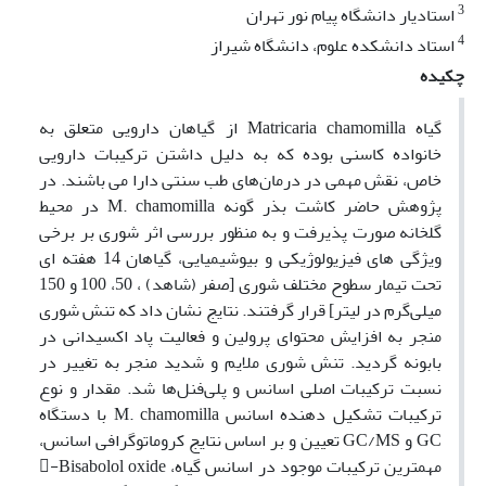
3
استادیار دانشگاه پیام نور تهران
4
استاد دانشکده علوم، دانشگاه شیراز
چکیده
گیاه Matricaria chamomilla از گیاهان دارویی متعلق به
خانواده کاسنی بوده که به دلیل داشتن ترکیبات دارویی
خاص، نقش مهمی در درمان‌های طب سنتی دارا می باشند. در
پژوهش حاضر کاشت بذر گونه M. chamomilla در محیط
گلخانه صورت پذیرفت و به منظور بررسی اثر شوری بر برخی
ویژگی های فیزیولوژیکی و بیوشیمیایی، گیاهان 14 هفته ای
تحت تیمار سطوح مختلف شوری [صفر (شاهد) ، 50، 100 و 150
میلی‌گرم در لیتر] قرار گرفتند. نتایج نشان داد که تنش شوری
منجر به افزایش محتوای پرولین و فعالیت پاد اکسیدانی در
بابونه گردید. تنش شوری ملایم و شدید منجر به تغییر در
نسبت ترکیبات اصلی اسانس و پلی‌فنل‌ها شد. مقدار و نوع
ترکیبات تشکیل دهنده اسانس M. chamomilla با دستگاه
GC و GC/MS تعیین و بر اساس نتایج کروماتوگرافی اسانس،
مهمترین ترکیبات موجود در اسانس گیاه، -Bisabolol oxide