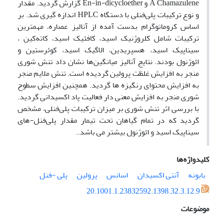
A Chamazulene و En-in-dicycloether گزارش گردید. مقدار
و نوع ترکیبات پلی‌فنلی با دستگاه HPLC اندازه گیری شد. بر
اساس کروماتوگرام بدست آمده از آنالیز عصاره، مهمترین
ترکیبات شامل کلروژنیک اسید، کافئیک اسید، کاته‌کین ،
سیناپیک اسید، هسپریدین، الاگیک اسید، کوئرستین و
ائوژنول بودند. نتایج آنالیز میانگین‌ها نشان داد تنش شوری
منجر به افزایش غلظت پرولین گردیده است. تنش ملایم منجر
به افزایش محتوای رنگیزه ها گردید. همچنین افزایش سطوح
شوری منجر به افزایش معنی دار فعالیت پاد اکسیدانی گردید.
با بررسی اثر تنش شوری بر میزان ترکیبات پلی‌فنلی، مشخص
گردید که در تمام گیاهان تحت تیمار مقدار پلی‌فنل-های
سیناپیک اسید و ائوژنول بیشتر می باشد..
کلیدواژه‌ها
بابونه
آنتی اکسیدان
اسانس
پرولین
پلی -فنل
20.1001.1.23832592.1398.32.3.12.9
موضوعات