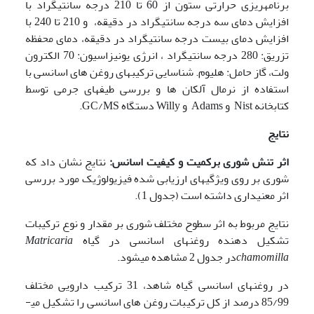
برنامه­ریزی حرارتی ستون از 60 تا 210 درجه سانتی­گراد با
افزایش دمای سه درجه سانتی­گراد در دقیقه، و 210 تا 240 با
افزایش دمای بیست درجه سانتی­گراد در دقیقه، دمای محفظه
تزریق: 280 درجه سانتی­گراد ، انرژی یونیزاسیون: 70 الکترون
ولت، گاز حامل: هلیوم. شناسایی ترکیب­های روغن های اسانسی با
استفاده از نرمال آلکان ها و بررسی طیف­های جرمی توسط
کتابخانه‌ Nist و Adams و Willy دستگاه GC/MS.
نتایج
اثر تنش شوری برکمیت و کیفیت اسانس:
نتایج نشان داد که
شوری بر روی ویژگی­های ارزیابی شده فیزیولوژیک مورد بررسی
اثر معنی­داری داشته است (جدول 1).
نتایج مربوط به اثر سطوح مختلف شوری بر مقدار و نوع ترکیبات
تشکیل دهنده روغن­های اسانسی در گیاه
Matricaria
chamomilla
در جدول 2 مشاهده می­شود.
در روغن­های اسانسی گیاه شاهد، 31 ترکیب دارویی مختلف
85/99 درصد از کل ترکیبات روغن های اسانسی را تشکیل می­