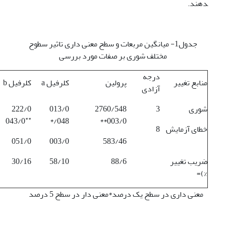
دهند.
جدول1- میانگین مربعات و سطح معنی داری تاثیر سطوح
مختلف شوری بر صفات مورد بررسی
درجه
منابع تغییر
پرولین
کلرفیل a
کلرفیل b
آزادی
شوری
3
2760/548
013/0
222/0
**
043/0
048/*
003/0**
خطای آزمایش
8
051/0
003/0
583/46
ضریب تغییر
88/6
58/10
30/16
%)=
معنی داری در سطح یک درصد*معنی دار در سطح 5 درصد