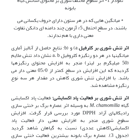
نمودار 1- اثر سطوح مختلف شوری بر محتوای اسانس گیاه
بابونه
* میانگین هایی که در هر ستون دارای حروف یکسانی می
باشند، در سطح احتمال 5% آزمون چند دامنه ای دانکن تفاوت
معنی داری با هم ندارند.
اثر تنش شوری بر کلرفیل
a) و (b: نتایج حاصل از آنالیز آماری
میانگین­ها در هر دو رنگیزه کلروفیل a، b نشان داد تنش ملایم
(50 میلی­گرم بر لیتر) منجر به افزایش محتوای رنگیزه
ها
گردیده که این افزایش در سطح کمتر از 05/0 معنی دار می
باشد. با افزایش تنش شوری کاهش در مقدار هر سه نوع
رنگیزه مشاهده شد.
اثر تنش شوری بر فعالیت پاد اکسایشی:
فعالیت پاد اکسایشی
گیاه
M. chamomilla
به وسیله اثر عصاره برگ بر خنثی سازی
رادیکال­های آزاد DPPH مورد بررسی قرار گرفت. افزایش
سطوح شوری منجر به افزایش معنی دار فعالیت پاد
اکسایشی(کاهش عددی) نسبت به گیاهان شاهد گردید
(جدول 3). عصاره برگ بابونه بیشترین فعالیت خنثی سازی