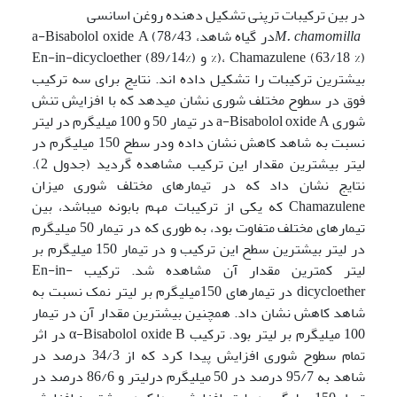
در بین ترکیبات ترپنی تشکیل دهنده روغن اسانسی
M. chamomilla
در گیاه شاهد، a-Bisabolol oxide A (78/43
%)، Chamazulene (63/18 %) و En-in-dicycloether (89/14%)
بیشترین ترکیبات را تشکیل داده اند. نتایج برای سه ترکیب
فوق در سطوح مختلف شوری نشان می­دهد که با افزایش تنش
شوری a-Bisabolol oxide A در تیمار 50 و 100 میلی­گرم در لیتر
نسبت به شاهد کاهش نشان داده ودر سطح 150 میلی­گرم در
لیتر بیشترین مقدار این ترکیب مشاهده گردید (جدول 2).
نتایج نشان داد که در تیمارهای مختلف شوری میزان
Chamazulene که یکی از ترکیبات مهم بابونه می­باشد، بین
تیمارهای مختلف متفاوت بود، به طوری که در تیمار 50 میلی­گرم
در لیتر بیشترین سطح این ترکیب و در تیمار 150 میلی­گرم ­بر
لیتر کمترین مقدار آن مشاهده شد. ترکیب En-in-
dicycloether در تیمارهای 150میلی­گرم بر لیتر نمک نسبت به
شاهد کاهش نشان داد. همچنین بیشترین مقدار آن در تیمار
100 میلی­گرم بر لیتر بود. ترکیب α-Bisabolol oxide B در اثر
تمام سطوح شوری افزایش پیدا کرد که از 34/3 درصد در
شاهد به 95/7 درصد در 50 میلی­گرم درلیتر و 86/6 درصد در