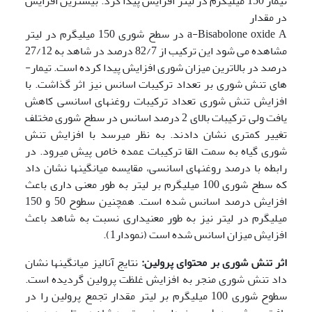
تیمار 150 میلی­گرم در لیتر افزایش پیدا کرد. بیشترین افزایش
در مقدار
a-Bisabolone oxide A در سطح شوری 150 میلی­گرم در لیتر
مشاهده می شود این ترکیب از 82/7 درصد در شاهد به 27/12
درصد در بالاترین میزان شوری افزایش پیدا کرده است. تیمار­
های تنش شوری بر تعداد ترکیبات اسانس نیز اثر گذاشت. با
افزایش تنش شوری تعداد ترکیبات روغن­های اسانسی کاهش
یافت ولی ترکیبات بالای 2 درصد اسانس در سطح شوری مختلف
تغییر کمتری نشان دادند. به نظر می­رسد با افزایش تنش
شوری گیاه به سمت القا ترکیبات عمده خاص پیش می­رود. در
رابطه با درصد روغن­های اسانسی، مقایسه میانگین­ها نشان داد
که سطح شوری 100 میلی­گرم بر لیتر به طور معنی داری باعث
افزایش درصد اسانس شده است. همچنین سطوح 50 و 150
میلی­گرم در لیتر نیز به طور معنی­داری نسبت به شاهد باعث
افزایش میزان اسانس شده است (نمودار1).
اثر تنش شوری بر محتوای پرولین:
نتایج آنالیز میانگین­ها نشان
داد تنش شوری منجر به افزایش غلظت پرولین گردیده است.
سطوح شوری 100 میلی­گرم بر لیتر مقدار تجمع پرولین را در