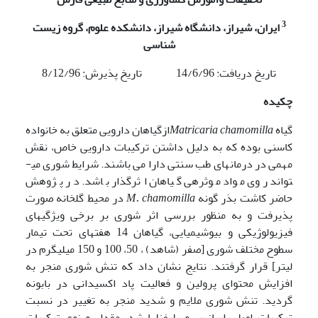
3
ایران، شیراز، دانشگاه شیراز، دانشکده علوم، گروه زیست
شناسی
تاریخ دریافت: 14/6/96 تاریخ پذیرش: 8/12/96
چکیده
گیاه
Matricaria chamomilla
ازگیاهان دارویی متعلق به خانواده
کاسنی بوده که به دلیل داشتن ترکیبات دارویی خاص، نقش
مهمی در درمان­های طب سنتی دارا می باشند. شرایط شوری می­
تواند روی مواد موثره­ی گیاهان اثرگذار باشد. در پژوهش
حاضر کاشت بذر گونه
M. chamomilla
در محیط گلخانه صورت
پذیرفت و به منظور بررسی اثر شوری بر برخی ویژگی­های
فیزیولوژیکی و بیوشیمیایی، گیاهان 14 هفته­ای تحت تیمار
سطوح مختلف شوری [صفر (شاهد) ، 50، 100 و 150 میلی­گرم در
لیتر] قرار گرفتند. نتایج نشان داد که تنش شوری منجر به
افزایش محتوای پرولین و فعالیت پاد اکسیدانی در بابونه
گردید. تنش شوری ملایم و شدید منجر به تغییر در نسبت
ترکیبات اصلی اسانس و پلی­فنل­ها شد. مقدار و نوع ترکیبات