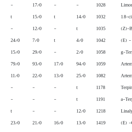
-
17/0
-
-
1028
Limo
t
15/0
t
14/0
1032
1,8-c
-
12/0
-
t
1035
(Z)-
24/0
7/0
t
4/0
1042
(E) -
15/0
29/0
-
2/0
1058
g-Ter
79/0
93/0
17/0
94/0
1059
Artem
11/0
22/0
13/0
25/0
1082
Artem
-
-
-
t
1178
Terpi
-
-
-
t
1191
a-Ter
t
-
-
12/0
1218
Linal
23/0
21/0
16/0
13/0
1419
(E) -