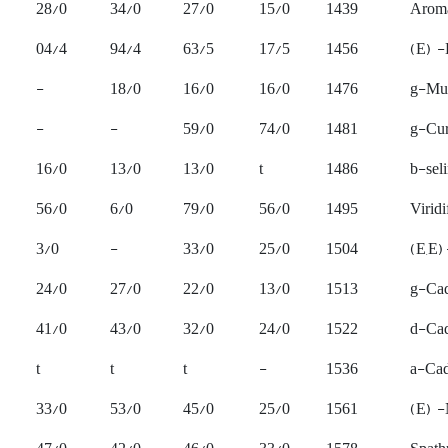
28/0
34/0
27/0
15/0
1439
Arom
04/4
94/4
63/5
17/5
1456
(E) -
-
18/0
16/0
16/0
1476
g-Mu
-
-
59/0
74/0
1481
g-Cu
16/0
13/0
13/0
t
1486
b-sel
56/0
6/0
79/0
56/0
1495
Viridi
3/0
-
33/0
25/0
1504
(E,E)
24/0
27/0
22/0
13/0
1513
g-Cad
41/0
43/0
32/0
24/0
1522
d-Cad
t
t
t
-
1536
a-Cad
33/0
53/0
45/0
25/0
1561
(E) -