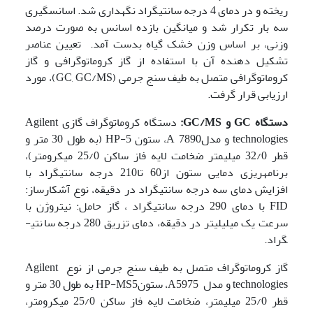
ریخته و در دمای 4 درجه سانتی­گراد نگه­داری شد. اسانس­گیری
سه بار تکرار شد و میانگین بازده اسانس به صورت درصد
وزنی، بر اساس وزن خشک گیاه بدست آمد. تعیین عناصر
تشکیل دهنده آن با استفاده از گاز کروماتوگرافی و گاز
کروماتوگرافی متصل به طیف سنج جرمی (GC, GC/MS)، مورد
ارزیابی قرار گرفت.
دستگاه
GC
و
GC/MS
:
دستگاه کروماتوگراف گازی Agilent
technologies و مدلA 7890، ستون HP-5 (به طول 30 متر و
قطر 32/0 میلی­متر ضخامت لایه فاز ساکن 25/0 میکرومتر)،
برنامه­ریزی دمایی ستون از60 تا210 درجه سانتی­گراد با
افزایش دمای سه درجه سانتی­گراد در دقیقه، نوع آشکارساز:
FID با دمای 290 درجه سانتی­گراد ، گاز حامل: نیتروژن با
سرعت یک میلی­لیتر در دقیقه، دمای تزریق 280 درجه سانتی­
گراد.
گاز کروماتوگراف متصل به طیف سنج جرمی از نوع Agilent
technologies و مدل A5975، ستونHP-MS5 به طول 30 متر و
قطر 25/0 میلی­متر، ضخامت لایه فاز ساکن 25/0 میکرومتر،