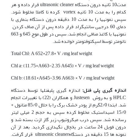
مدت10 ثانیه درون دستگاه ultrasonic cleaner قرار داده و هر
کدام را به مدت 10 ثانیه vortex کرده تا کاملا مخلوط شود.
سپس نمونه­ها را به مدت 10 دقیقه درون دستگاه بن­ماری با
دمای 60 درجه­ی سانتی­گراد قرار داده پس از آن صاف کردن
نمونه­ها با کاغذ صافی انجام شد، سپس در طول موج 645 و 663
نانومتر توسط اسپکتوفتومتر خوانده شد.
Total Chl: A 652×27.8× V /mg leaf weight
Chl a: (11.75×A663-2.35 A645) × V / mg leaf weight
Chl b: (18.61×A645-3.96 A663) × V / mg leaf weight
اندازه گیری پلی فنل:
اندازه گیری پلی­فنل­ها توسط دستگاه
HPLC و به روش Justesen و همکاران (22) با تغییرات انجام
شد. ابتدا 2/0گرم از پودر خشک برگ را با حلال 85/0 متانول +
15/0 اسید­استیک مخلوط کرده سپس به حجم 2 میلی لیتر
رسانده شد. سپس درب میکروتیوپ زیر گاز ازت بسته شد و
درون فویل 24 ساعت در یخچال نگهداری گردید. بعد از آن
نمونه ها 15 دقیقه در دستگاهultrasonic cleaner قرار گرفت.