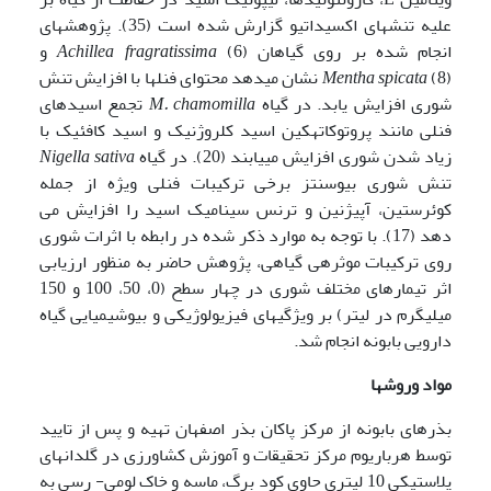
علیه تنش­های اکسیداتیو گزارش شده است (35). پژوهش­های
انجام شده بر روی گیاهان
(6) و
Achillea fragratissima
Mentha spicata
(8) نشان می­دهد محتوای فنلها با افزایش تنش
شوری افزایش یابد. در گیاه
M. chamomilla
تجمع اسید­های
فنلی مانند پروتو­کاته­کین اسید کلروژنیک و اسید کافئیک با
زیاد شدن شوری افزایش می­یابند (20). در گیاه
Nigella sativa
تنش شوری بیوسنتز برخی ترکیبات فنلی ویژه از جمله
کوئرستین، آپیژنین و ترنس سینامیک اسید را افزایش می
دهد (17). با توجه به موارد ذکر شده در رابطه با اثرات شوری
روی ترکیبات موثره­ی گیاهی، پژوهش حاضر به منظور ارزیابی
اثر تیمارهای مختلف شوری در چهار سطح (0، 50، 100 و 150
میلی­گرم در لیتر) بر ویژگی­های فیزیولوژیکی و بیوشیمیایی گیاه
دارویی بابونه انجام شد.
مواد وروشها
بذرهای بابونه از مرکز پاکان بذر اصفهان تهیه و پس از تایید
توسط هرباریوم مرکز تحقیقات و آموزش کشاورزی در گلدان­های
پلاستیکی 10 لیتری حاوی کود برگ، ماسه و خاک لومی- رسی به