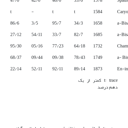
47/0
42/0
46/0
33/0
1578
Spath
t
-
t
t
1584
Caryo
86/6
3/5
95/7
34/3
1658
a-Bis
27/12
54/11
33/7
82/7
1685
a-Bis
95/30
05/16
77/23
64/18
1732
Cham
68/37
09/44
09/38
78/43
1749
a- Bi
22/14
52/11
92/11
89/14
1873
En-in
t: trace کمتر از یک
دهم درصد