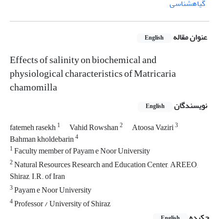
گیاهشناسی
عنوان مقاله
English
Effects of salinity on biochemical and
physiological characteristics of Matricaria
chamomilla
نویسندگان
English
1
2
3
fatemeh rasekh
Vahid Rowshan
Atoosa Vaziri
4
Bahman kholdebarin
1
Faculty member of Payam e Noor University
2
Natural Resources Research and Education Center, AREEO,
Shiraz, I.R. of Iran
3
Payam e Noor University
4
Professor / University of Shiraz
چکیده
English