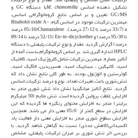
تشکیل دهنده اسانس
M. chamomilla
با دستگاه GC و
GC/MS تعیین و بر اساس نتایج کروماتوگرافی اسانس،
مهمترین ترکیبات موجود در اسانس گیاه، -Bisabolol oxide A
a (33/7 درصد تا 27/12 درصد)، Chamazulene(05/16 درصد
تا 95/30 درصد) و En-in-dicycloether (52/11 درصد تا 89/14
درصد) گزارش گردید. مقدار و نوع ترکیبات پلی­فنلی با دستگاه
HPLC اندازه گیری شد. بر اساس کروماتوگرام بدست آمده از
آنالیز عصاره، مهمترین ترکیبات شامل کلروژنیک اسید، کافئیک
اسید، کاته­کین ، سیناپیک اسید، هسپریدین، الاگیک اسید،
کوئرستین و ائوژنول بودند. به طور کلی نتایج نشان داد که
تنش شوری باعث تغییرات تعداد، نوع و درصد ترکیبات اسانس
گردید. نتایج آنالیز میانگین­ها نشان داد تنش شوری منجر به
افزایش غلظت پرولین گردیده است. تنش ملایم (50 میلی­گرم
برلیتر) منجر به افزایش محتوای رنگیزه ها گردیده که این
افزایش در سطح کمتر از 05/0 معنی دار می باشد. همچنین
افزایش سطوح شوری منجر به افزایش معنی دار فعالیت پاد
اکسیدانی(کاهش عددی) نسبت به گیاهان شاهد گردید. با
بررسی اثر تنش شوری بر میزان ترکیبات پلی­فنلی، مشخص