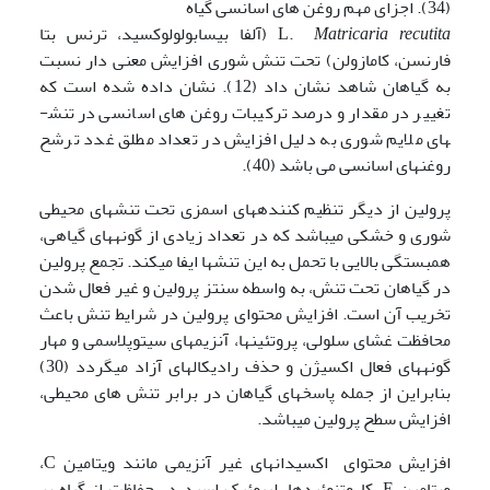
(34). اجزای مهم روغن های اسانسی گیاه
Matricaria recutita
L.
(آلفا بیسابولولوکسید، ترنس بتا
فارنسن، کامازولن) تحت تنش شوری افزایش معنی دار نسبت
به گیاهان شاهد نشان داد (12). نشان داده شده است که
تغییر در مقدار و درصد ترکیبات روغن های اسانسی در تنش­
های ملایم شوری به دلیل افزایش در تعداد مطلق غدد ترشح
روغن­های اسانسی می باشد (40).
پرولین از دیگر تنظیم کننده­های اسمزی تحت تنشهای محیطی
شوری و خشکی می­باشد که در تعداد زیادی از گونه­های گیاهی،
همبستگی بالایی با تحمل به این تنش­ها ایفا می­کند. تجمع پرولین
در گیاهان تحت تنش، به واسطه سنتز پرولین و غیر فعال شدن
تخریب آن است. افزایش محتوای پرولین در شرایط تنش باعث
محافظت غشای سلولی، پروتئین­ها، آنزیم­های سیتوپلاسمی و مهار
گونه­های فعال اکسیژن و حذف رادیکال­های آزاد می­گردد (30)
بنابراین از جمله پاسخ­های گیاهان در برابر تنش های محیطی،
افزایش سطح پرولین می­باشد.
افزایش محتوای اکسیدان­های غیر آنزیمی مانند ویتامین C،
ویتامین E، کاروتنوئید­ها، لیپوئیک اسید در حفاظت از گیاه بر