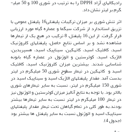
رادیکال­های آزاد DPPH را به ترتیب در شوری 100 و 50 میلی­
گرم بر لیتر نشان داد.
اثر تنش شوری بر میزان ترکیبات پلی­فنلی16 پلی­فنل عمومی با
تزریق استاندارد از شرکت سیگما و عصاره گیاه مورد ارزیابی
قرار گرفت. از این 16 پلی­فنل، 8 ترکیب در هیچ یک از تیمارها
مشاهده نشد و بر اساس نتایج حاصل، پلی­فنل­های کلروژنیک
اسید، کافئیک اسید، کاته­کین، سیناپیک اسید، هسپریدین،
الاژیک اسید، کوئرستین و ائوژنول در عصاره گیاه بابونه
شناسایی شدند. بیشترین میزان کلروژنیک اسید، کافئیک
اسید و کاته­کین در تیمار­ سطوح شوری 50 میلی­گرم در لیتر
بدست آمد. مقدار پلی­فنل­های الاژیک اسید و سیناپیک اسید در
شوری 150 میلی­گرم در لیتر، نسبت به سایر تیمارهای شوری
بالاتر بود. با توجه به نتایج آنالیز میزان کوئرستین و ائوژنول نیز
در تیمار 100 میلی­گرم در لیتر نسبت به سایر تیمارها بیشتر
بودند.به طور کلی در تمام گیاهان تحت تیمار مقدار پلی­فنل­های
سیناپیک اسید و ائوژنول نسبت به سایر پلی­فنل ها بیشتر بود
(جدول 4).