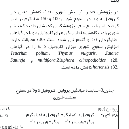
بحث
در پژوهش حاضر اثر تنش شوری باعث کاهش معنی دار
کلروفیل a و b در سطوح شوری 100 و 150 میلی­گرم بر لیتر
گردید. این با نتایج برخی پژوهشگران که نشان دادند که تنش
شوری باعث کاهش مقدار رنگیزه­های کلروفیل a و b در گیاهان
آفتابگردان (7) و گندم نان شده است (36) مطابقت دارد.
افزایش سطوح شوری میزان کلروفیل a، b را در گیاهان
Teucrium polium
،
Thymus vulgaris
،
Zataria
(28) و
Ziziphora clinopodioides
،
multiflora
Satureja
(32) کاهش داده است.
hortensis
جدول3-مقایسه میانگین پرولین، کلروفیل a وb در سطوح
مختلف شوری
پرولین (µgr
فعالیت
کروفیل b (میلی­گرم
کروفیل a (میلی­گرم
+_
-1
FW)
g
اکسا
+_
+_
برگرم وزن تر)
برگرم وزن تر)
+_
(µg ml-1)