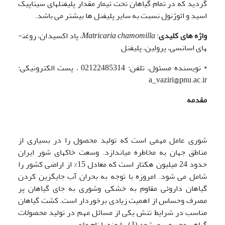
گردید که در تمام گیاهان تحت تیمار مقدار پلی­فنل­های سیناپیک
اسید و ائوژنول نسبت به سایر پلی­فنل ها بیشتر می باشد.
واژه های کلیدی
:
Matricaria chamomilla
، پاد اکسیدان، روغن­
های اسانسی، پرولین، پلی­فنل
* نویسنده مسئول، تلفن: 02122485314 ، پست الکترونیکی:
a_vaziri@pnu.ac.ir
مقدمه
شوری عامل مهمی است که تولید محصول را در بسیاری از
مناطق جهان به مخاطره می­اندازد. وسعت خاک­­های شور ایران
حدود 24 میلیون هکتار است که معادل 15% از اراضی کشور را
شامل می شود. امروزه با توجه به بحران آب جایگزین کردن
گیاهان داروئی مقاوم به خشکی وشوری به جای گیاهان پر
مصرف وحساس از اهمیت زیادی برخوردار است. کشت گیاهان
مناسب در شرایط تنش یکی از مسائل مهم در تولید محصولات
گیاهی محسوب می­شود (1). بابونه با نام علمی