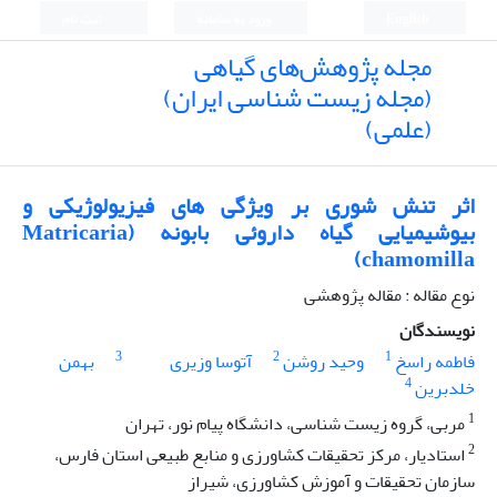
English
ورود به سامانه
ثبت نام
مجله پژوهش‌های گیاهی
(مجله زیست شناسی ایران)
(علمی)
اثر تنش شوری بر ویژگی های فیزیولوژیکی و
بیوشیمیایی گیاه داروئی بابونه (Matricaria
chamomilla)
نوع مقاله : مقاله پژوهشی
نویسندگان
3
2
1
فاطمه راسخ
وحید روشن
آتوسا وزیری
بهمن
4
خلدبرین
1
مربی، گروه زیست شناسی، دانشگاه پیام نور، تهران
2
استادیار، مرکز تحقیقات کشاورزی و منابع طبیعی استان فارس،
سازمان تحقیقات و آموزش کشاورزی، شیراز