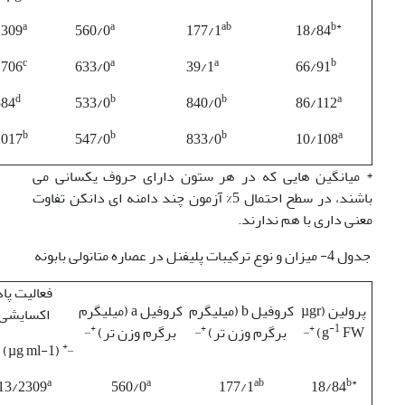
a
a
ab
b
*
2309
560/0
177/1
18/84
c
a
a
b
1706
633/0
39/1
66/91
d
b
b
a
584
533/0
840/0
86/112
b
b
b
a
2017
547/0
833/0
10/108
* میانگین هایی که در هر ستون دارای حروف یکسانی می
باشند، در سطح احتمال 5% آزمون چند دامنه ای دانکن تفاوت
معنی داری با هم ندارند.
جدول 4- میزان و نوع ترکیبات پلی­فنل در عصاره متانولی بابونه
فعالیت پاد
پرولین (µgr
کروفیل b (میلی­گرم
کروفیل a (میلی­گرم
اکسایشی
+_
+_
+_
-1
FW)
g
برگرم وزن تر)
برگرم وزن تر)
+_
(µg ml-1)
a
a
ab
b
*
13/2309
560/0
177/1
18/84