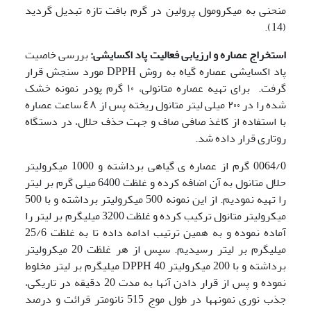
منحنی به میکرومول پرولین در گرم بافت تازه تبدیل گردید
(14).
استخراج عصاره و ارزیابی فعالیت پاد اکسایشی:
بررسی خاصیت
پاد­ اکسایشی عصاره گیاه به روش DPPH مورد سنجش قرار
گرفت. برای تهیه عصاره متانولی، ١٠ گرم پودر نمونه خشک
شده را در ٢٠٠ میلی لیتر متانول ریخته پس از ٤۸ ساعت عصاره
با استفاده از کاغذ صافی صاف و جهت حذف حلال، در دستگاه
روتاری قرار داده شد.
0064/0 گرم از عصاره ی گیاهی برداشته و 1000 میکرولیتر
حلال متانول به آن اضافه کرده و غلظت 6400 میلی گرم بر لیتر
را تهیه نمودیم. از این نمونه 500 میکرولیتر برداشته و با 500
میکرولیتر متانول ترکیب کرده و غلظت 3200 میلی­گرم بر لیتر را
آماده نموده و به همین ترتیب ادامه داده تا به غلظت 25/6
میلی­گرم بر لیتر رسیدیم. سپس از هر غلظت 20 میکرولیتر
برداشته و با 200 میکرولیتر DPPH 40 میلی­گرم بر لیتر مخلوط
نموده و پس از قرار دادن آنها به مدت 20 دقیقه در تاریکی،
جذب نوری نمونه­ها در طول موج 515 نانومتر قرائت و درصد