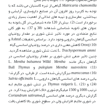
Matricaria chamomilla
گیاهی از تیره کاسنیان می باشد که با
توجه به کاربرد روز افزون آن در صنایع داروسازی، آرایشی و
بهداشتی، عطرسازی و تهیه های غذائی از اهمیت بسیار زیادی
برخوردار است (2). بیش از 120 ماده شیمیایی در گل بابونه به
عنوان های ثانویه شناسایی شده
اند (38 و 37). به طور کلی
نتایج متضادی در مورد تاثیر تنش شوری بر مقدار روغن­های
اسانسی گیاهان دارویی وجود دارد. براساس تحقیقات Ashraf و
Orooj (10) کاهش معنی داری در درصد روغن­های اسانسی­­ گیاه
L.
Trachyspermum ammi
تحت تنش شوری مشاهده گردید.
چنین تاثیر منفی تنش شوری بر مقدار روغن­های اسانسی در
گیاهان دیگر مانند L.,
Mentha
Willd ,
Mentha balsamea
(11) و Ball
Mentha suaveolens
pulegium
Thymus
maroccanus
(16) نیزگزارش شده است. از طرفی، در گزارش­
هایی درصد های اسانسی گیاهان دارویی
.
.
L
Salvia officinalis
(24) و
Thymus vulgaris
L. (21) در تنش شوری ملایم (به
ترتیب 1000 و 1500 میلی­گرم شوری خاک) افزایش پیدا کرد. در
گزارش دیگری درصد های اسانسی گیاه
Coriandrum sativum
در شوری ملایم افزایش ولی در سطوح شوری بالا کاهش یافت