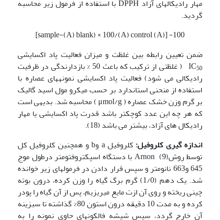
مهار رادیکالهای آزاد DPPH با استفاده از فرمول زیر محاسبه
گردید.
100- [(A) sample-(A) blank) × 100/(A) control]
ضمن تعیین رابطه بین غلظت و میزان فعالیت پاد­ اکسایشی
IC
( غلظتی از ترکیب که باعث 50 % بازدارندگی در ظرفیت
50
رادیکالی می شود) فعالیت پاد­ اکسایشی نمونه­های عصاره با
استفاده از منحنی استاندارد بر حسب میکرو مول اسید گالیک
بر گرم وزن خشک عصاره ( μmol/g ) محاسبه شد. بدیهی است
که هر چه این عدد کوچکتر باشد قدرت پاد­ اکسایشی یا مهار
رادیکال های آزاد، بیشتر می باشد (18).
اندازه گیری کلروفیل:
کلروفیل a وb و همچنین کلروفیل کل
توسط روشArnon (9) با دستگاه اسپکتروفتومتر درطول موج
645 و663 نانومتر و سپس قرار دادن در فرمول­های زیر خوانده
شد. یک دهم (1/0) گرم برگ گیاه را وزن کرده، درون بوته
چینی ریخته و روی آن ازت مایع می­ریزیم، پس از آن گیاه را پودر
کرده و به مدت 10 دقیقه درون استون 80% گذاشته تا سبزینه
آن خارج گردد، سپس شیشه فالکون­های حاوی نمونه را به