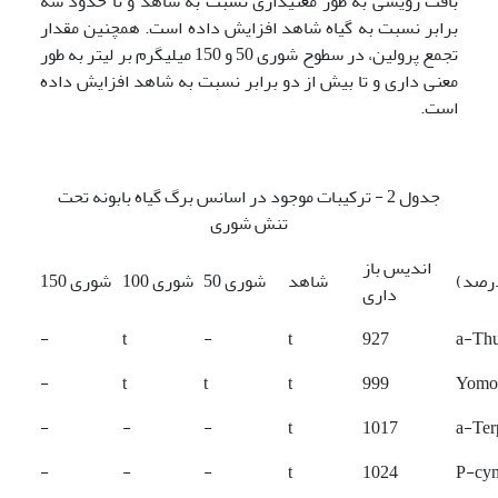
بافت رویشی به طور معنی­داری نسبت به شاهد و تا حدود سه
برابر نسبت به گیاه شاهد افزایش داده است. همچنین مقدار
تجمع پرولین، در سطوح شوری 50 و 150 میلی­گرم بر لیتر به طور
معنی داری و تا بیش از دو برابر نسبت به شاهد افزایش داده
است.
جدول 2 - ترکیبات موجود در اسانس برگ گیاه بابونه تحت
تنش شوری
اندیس باز
درصد)
شاهد
شوری 50
شوری 100
شوری 150
داری
-
t
-
t
927
a-Thu
-
t
t
t
999
Yomog
-
-
-
t
1017
a-Ter
-
-
-
t
1024
P-cy