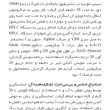
سپس نمونه­ها در سانتریفیوژ یخچال­دار با دمای 0 درجه و 10000
دور به مدت 20 دقیقه قرار گرفت. فاز رویی به میکرو­تیوپ
انتقال داده وروی آن ان­هگزان ریخته و به مدت چند ثانیه روی
ورتکس قرار داده شد و دوباره به با همان شرایط سانتریفیوژ
گردید. که ایجاد دو فاز می­کند که فاز زیرین به دستگاه HPLC
تزریق گردید. اندازه گیری میزان پلی فنول­ها از دستگاه HPLC
به مدل سری 1200 از شرکت Agilent، ستون C
سانتی­متر
18
15×6/4 و قطر ذرات 5 میکرومتر، دتکتور(Diode Array
Detector) DAD در طول موج های 320 و 280 نانومتر و دمای
آون 30 درجه سانتی­گراد استفاده شد. برنامه شویش گرادیان،
با سرعت شویش 1میلی لیتر بر دقیقه و حجم تزریق 20
میکرولیتر انتخاب گردید.فاز متحرک گرادیان شاملمتانول و
اسید فرمیک 1% بود.
استخراج اسانس
و بررسی اجزاء تشکیل­دهنده آن:
اسانس­گیری
توسط روش تقطیر با آب و با استفاده از دستگاه کلونجر با 30
گرم از گیاه بابونه انجام گرفت. اسانس­گیری از زمان به جوش
آمدن مایع درون بالن به مدت 3 ساعت انجام و اسانس حاصل تا
زمان استفاده، پس از آبگیری درون ظرف درب­دار تیره رنگ