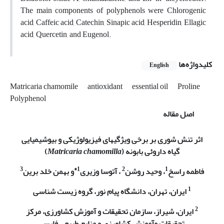
The main components of polyphenols were Chlorogenic
acid, Caffeic acid, Catechin, Sinapic acid, Hesperidin, Ellagic
acid, Quercetin, and Eugenol.
کلیدواژه‌ها
English
Matricaria chamomile
antioxidant
essential oil
Proline
Polyphenol
اصل مقاله
اثر تنش شوری بر برخی ویژگی­های فیزیولوژیکی و بیوشیمیایی
گیاه داروئی بابونه
(
Matricaria chamomilla
)
3
*
1
2
1
فاطمه راسخ
، وحید روشن
، آتوسا وزیری
و بهمن خلد برین
1
ایران، تهران، دانشگاه پیام نور، گروه زیست شناسی
2
ایران، شیراز، سازمان تحقیقات و آموزش کشاورزی، مرکز
تحقیقات وآموزش کشاورزی و منابع طبیعی فارس