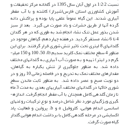
نسبت 1:2:2 در اول آبان سال 1395 در گلخانه مرکز تحقیقات و
آموزش کشاورزی استان فارس(شیراز) کاشته و با آب مقطر
آبیاری شدند. این گیاه عموماً علفی پایا بوده و پراکنش دانه
گرده آنها از طریق حشرات و باد صورت می گیرد. بعد از سبز
شدن بذور عمل تنک نشاء انجام شد به طوری که در هر گلدان
4 تا 6 نشاء مستقر گردید. درهفته چهاردهم، گیاهان موجود در
گلدان­های 8 لیتری تحت تاثیر تنش شوری قرار گرفتند. برای این
منظور 4 سطح مختلف نمک کلرید سدیم (0، 50، 100 و 150 میلی­
گرم در لیتر) تهیه و به صورت آب آبیاری به گلدان­های مختلف
داده شد. به منظور جلوگیری از تنش یکباره به گیاهان،
مقدارهای مختلف نمک به تدریج و در فاصله زمانی 10 روز و در
دو نوبت صبح و عصر داده شد. به منظور ثابت ماندن سطح
شوری خاک­­ها در گلدان­های مختلف، آبیاری­های بعدی به مدت 3 ماه
تا زمان گلدهی کامل همچنان با آب مقطر انجام گرفت. اندازه­
گیری ویژگی­های مورد نظر شامل درصد و نوع ترکیبات روغن­های
اسانسی اندام هوایی، کلروفیل a و b، پرولین و فعالیت پاد
اکسایشی در مرحله گلدهی کامل با برداشت اندام هوایی گلدار
گیاه صورت گرفت.