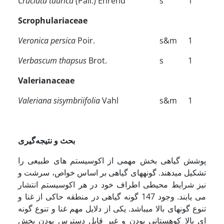
Cruciata taurica
(Pall.) Ehrend
s
1
Scrophulariaceae
Veronica persica
Poir.
s&m
1
Verbascum thapsus
Brot.
s
1
Valerianaceae
Valeriana sisymbriifolia
Vahl
s&m
1
بحث و نتیجه‌گیری
پوشش گیاهی بخش مهمی از اکوسیستم های طبیعی را
تشکیل می­دهند. گونه­های گیاهی بر اساس خواص، سرشت و
نیز شرایط محیطی اطراف خود در هر اکوسیستم انتشار
می یابند. وجود 147 گونه گیاهی در منطقه حاکی از غنا و
تنوع گونه­ای بالا می­باشد. یکی از دلایل مهم غنا و تنوع گونه
ای بالا کوهستانی بودن و غیر قابل دسترس بودن بخش