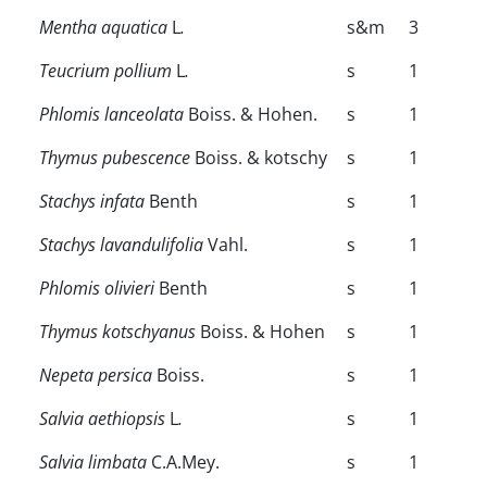
Mentha aquatica
L
.
s&m
3
Teucrium pollium
L
.
s
1
Phlomis lanceolata
Boiss. & Hohen.
s
1
Thymus pubescence
Boiss. & kotschy
s
1
Stachys infata
Benth
s
1
Stachys lavandulifolia
Vahl.
s
1
Phlomis olivieri
Benth
s
1
Thymus kotschyanus
Boiss. & Hohen
s
1
Nepeta persica
Boiss.
s
1
Salvia aethiopsis
L
.
s
1
Salvia limbata
C.A.Mey.
s
1