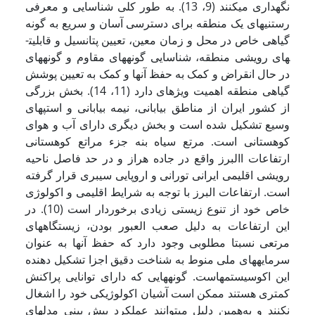
نگه­داری می­کنند (9، 13). به طور کلی شناسایی و معرفی
رستنی­های یک منطقه برای دسترسی آسان و سریع به گونه
گیاهی خاص در محل و زمان معین، تعیین پتانسیل و قابلیت­
های رویشی منطقه، شناسایی گونه­های مقاوم و گونه­های
در حال انقراض و کمک به حفظ آنها و کمک به تعیین پوشش
گیاهی منطقه اهمیت ویژه­ای دارد (11، 14). بخش بزرگی
از کشور ایران از مناطق بیابانی، نیمه بیابانی و استپ­های
وسیع تشکیل شده است و بخش دیگری دارای آب و هوای
کوهستانی است. مرتع سیاه بنه جزء مراتع کوهستانی
ارتفاعات االبرز واقع در جاده هراز و در حد فاصل ناحیه
رویشی اقلیمی ایرانی تورانی و اروپایی سیبری قرار گرفته
است. ارتفاعات البرز با توجه به شرایط اقلیمی و اکولوژی
خاص خود از تنوع زیستی زیادی برخوردار است (10). در
این ارتفاعات به دلیل صعب العبور بودن، زیستگاه­های
مرتعی نسبتا مطلوبی وجود دارد که حفظ آنها به عنوان
سرمایه­های ملی منوط به شناخت دقیق اجزا تشکیل دهنده
این اکوسیستم­هاست. گونه­هایی که دارای توانایی پراکنش
کمتری هستند ممکن است آشیان اکولوژیکی خود را اشغال
نکنند و به‌همین دلیل می­توانند عملکرد پیش بینی مدل­های