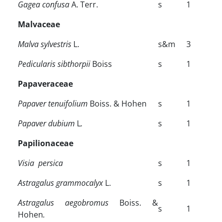
Gagea confusa
A. Terr.
s
1
Malvaceae
Malva sylvestris
L.
s&m
3
Pedicularis
sibthorpii
Boiss
s
1
Papaveraceae
Papaver tenuifolium
Boiss. & Hohen
s
1
Papaver dubium
L
.
s
1
Papilionaceae
Visia persica
s
1
Astragalus grammocalyx
L.
s
1
Astragalus aegobromus
Boiss. &
s
1
Hohen
.