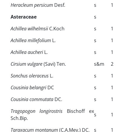
Heracleum persicum
Desf
.
s
1
Asteraceae
s
Achillea wilhelmsii
C.Koch
s
1
Achillea millefolium
L.
s
1
Achillea aucheri
L.
s
1
Cirsium vulgare
(Savi) Ten.
s&m
2
Sonchus oleraceus
L.
s
1
Cousinia belangri
DC
s
1
Cousinia commutata
DC.
s
1
Tragopogon longirostris
Bischoff ex
s
1
Sch.Bip.
Taraxacum montanum
(C.A.Mey.) DC.
s
1