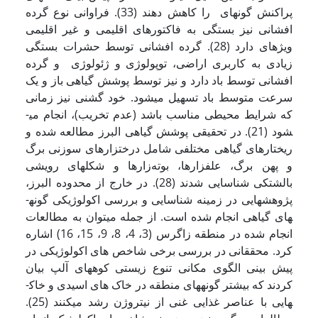
پراکنش گونه­ای را کاهش دهند (33). فراوانی نوع گرده
افشانی نیز بستگی به فاکتور­های اقلیمی و غیر اقلیمی
ویژه­ای دارد (28). گرده افشانی توسط حشرات بستگی
زیادی به کاربری اراضی، توپولوژی و ژئولوژی و گرده
افشانی توسط باد دارد و نیز توسط پوشش گیاهی باز و یک
سرعت متوسط باد تسهیل می­شود. خود گشنی نیز زمانی
که شرایط محیطی مناسب باشد (عدم تخریب)، انجام می­
شود (21). در تحقیقی پوشش گیاهی البرز مطالعه شده و
ریختار­های گیاهی مختلفی شامل درخت­زارهای سوزنی برگ
و پهن برگ، علفزار­ها، بوته‌زار­ها و شکل­های رویشی
بالشتکی شناسایی شدند (28). در خارج از محدوده البرز،
پژوهش­هایی در زمینه شناسایی و بررسی اکولوژیکی گونه­
های گیاهی انجام شده است. از جمله می­توان به مطالعات
انجام شده در منطقه زاگرس (3، 4، 8، 9، 15، 16) اشاره
کرد. محققانی در بررسی برخی شاخص های اکولوژیکی در
پیش بینی الگوی مکانی تنوع زیستی کوه­های آلپ بیان
کردند که بیشتر گونه­های منطقه در خاک های اسیدی و خاک­
هایی با عناصر غذایی غنی از نیتروژن رشد می­کنند (25).