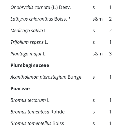
Onobrychis cornuta
(L.) Desv.
s
1
Lathyrus chloranthus
Boiss. *
s&m
2
Medicago sativa
L.
s
2
Trifolium repens
L.
s
1
Plantago major
L.
s&m
3
Plumbaginaceae
Acantholimon pterostegium
Bunge
s
1
Poaceae
Bromus tectorum
L.
s
1
Bromus tomentosa
Rohde
s
1
Bromus tomentellus
Boiss
s
1