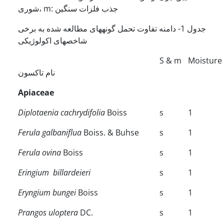
شوری، m: جذب فلزات سنگین
جدول 1- دامنه تفاوت تحمل گونه­های مطالعه شده به برخی
شاخص­های اکولوژیکی
S & m
Moisture
نام تاکسون
Apiaceae
Diplotaenia cachrydifolia
Boiss
s
1
Ferula galbaniflua
Boiss. & Buhse
s
1
Ferula ovina
Boiss
s
1
Eringium billardeieri
s
1
Eryngium bungei
Boiss
s
1
Prangos uloptera
DC.
s
1