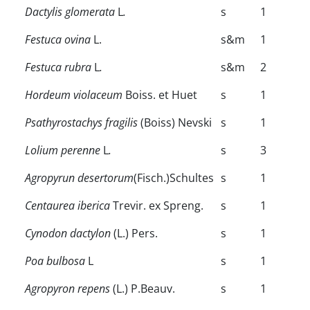
Dactylis glomerata
L
.
s
1
Festuca ovina
L.
s&m
1
Festuca rubra
L
.
s&m
2
Hordeum violaceum
Boiss. et Huet
s
1
Psathyrostachys fragilis
(Boiss) Nevski
s
1
Lolium perenne
L
.
s
3
Agropyrun desertorum
(Fisch.)Schultes
s
1
Centaurea iberica
Trevir. ex Spreng.
s
1
Cynodon dactylon
(L.) Pers.
s
1
Poa bulbosa
L
s
1
Agropyron repens
(L.) P.Beauv.
s
1