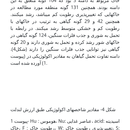
خاک مربوط به دامنه 3 بود که 104 گونه متعلق به این
دامنه بودند. همچنین 131 گونه منطقه مورد مطالعه در
خاک­هایی که تغییر­پذیری رطوبت کم می­باشد، رشد می­کنند.
همچنین 42 و 29 گونه گیاهی به ترتیب در خاک­های با
رطوبت کم و خشکی متوسط رشد می­کنند. در رابطه با
تحمل به شوری و جذب فلزات سنگین، 124 گونه گیاهی در
خاک­های شور رشد کرده و تحمل به شوری دارند و 20 گونه
گیاهی نیز توانایی جذب فلزات سنگین را دارند (شکل4).
دامنه تفاوت تحمل گیاهان به مقادیر اکولوژیکی در (پیوست
1) آورده شده است.
شکل 4- مقادیر شاخص­های اکولوژیکی طبق ارزش لندلت
پیوست 1- Hu : هوموس، Nu: عناصر غذایی، acid: اسیدیته
خاک، F : رطوبت خاک، W: تغییرپذیری رطوبت خاک، S: