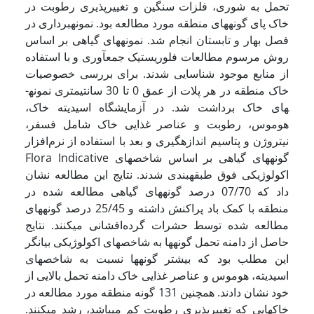
تحمل به شوری، فلزات سنگین و تغییرپذیری رطوبت در
خاک پای گونه­های منطقه مورد مطالعه بود. نمونه­برداری در
فصل بهار و تابستان انجام شد. نمونه­های گیاهی بر اساس
روش مرسوم مطالعات فلوریستیک جمع­آوری و با استفاده
از منابع موجود شناسایی شدند. برای بررسی خصوصیات
خاک منطقه در هر پلات از عمق 0 تا 30 سانتی­متری نمونه­
های خاک برداشت شد. در آزمایشگاه اسیدیته خاک،
هوموس، رطوبت و عناصر غذایی خاک شامل فسفر،
نیتروژن و پتاسیم اندازه­گیری و بعد با استفاده از نرم‌افزار
Flora Indicative گونه­های گیاهی بر اساس شاخص­های
اکولوژیکی فوق طبقه­بندی شدند. نتایج این مطالعه نشان
داد که 07/70 درصد گونه­های گیاهی مطالعه شده در
منطقه با کمک باد پراکنش داشته و 25/45 درصد گونه­های
مطالعه شده توسط حشرات گرده‌افشانی می­کنند. نتایج
حاصل از دامنه تحمل گونه­ها به شاخص­های اکولوژیکی بیانگر
این مطلب بود که بیشتر گونه­ها نسبت به شاخص­های
اسیدیته، هوموس و عناصر غذایی خاک دامنه تحمل بالایی از
خود نشان دادند. همچنین 131 گونه منطقه مورد مطالعه در
خاک­هایی که تغییرپذیری رطوبت کم می­باشد، رشد می­کنند.