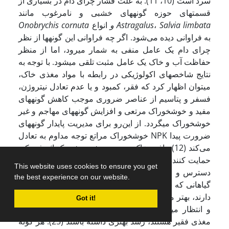
سرد است (10، 11). به علت فشار چرای دام در بسیاری از
قسمت­های حوزه گونه­های خشبی و نامرغوب مانند
Salvia limbata
،
Astragalus
انواع
و
Onobrychis cornuta
به فراوانی دیده می‌شود. اگر چه فراوانی این گونه­ها از نظر
چرای دام یک عامل منفی به شمار می­رود، اما از منظر
حفاظت آب و خاک یک عامل مثبت تلقی می­شود. با توجه به
نتایج شاخص­های اکولوژیکی در رابطه با مواد مغذی خاک،
می­توان اظهار کرد که فقر، کمبود و یا عدم تعادل نیتروژن،
فسفر و پتاسیم از عناصر ضروری موجب کاهش گونه­های
مفید و خوشخوراک مرتعی و افزایش گونه­های مهاجم و غیر
خوشخوراک می­گردد. از این‌رو برای مدیریت پایدار گونه­های
خوشخوراک مراتع توجه مداوم به تعادل NPK ضرورت پیدا
می‌کند (12). بافت خاک بر روی رشد ریشه یک اثر فیزیکی
حمایت کننده و محدود کننده داشته و بر روی میزان آب در
This website uses cookies to ensure you get
دسترس و اکسیژن در دسترس گیاهان تأثیر دارد (8،32).
the best experience on our website.
گیاهانی که سخت­تر و از لحاظ ساختار برگ دوام طولانی­تری
دارند، بهتر مواد مغذی موجود در بافت خود را حفظ می­کنند
Got it!
و انتظار می­رود که در خاک­های اسیدی که اغلب از مواد
مغذی فقیر هستند، رشد بهتری داشته باشند (25). هر گونه