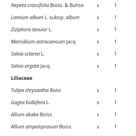
Nepeta crassifolia
Boiss. & Buhse
s
1
Lamium album
L. subsp.
album
s
1
Ziziphora tenuior
L.
s
1
Marrubium astracanicum
Jacq
s
1
Salvia sclarea
L.
s
1
Salvia virgata
Jacq
s
1
Liliaceae
Tulipa chrysantha Boiss
s
1
Gagea bulbifera
L
.
s
1
Allium akaka
Boiss.
s
1
Allium ampeloprasum
Boiss.
s
1