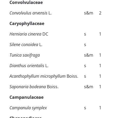
Convolvulaceae
Convolvulus arvensis
L.
s&m
2
Caryophyllaceae
Herniaria cinerea
DC
s
1
Silene conoidea
L.
s
Tunica saxifraga
s&m
1
Dianthus orientalis
L.
s
1
Acanthophyllum microphyllum
Boiss.
s
1
Saponaria bodeana
Boiss.
s&m
1
Campanulaceae
Campanula symplex
s
1