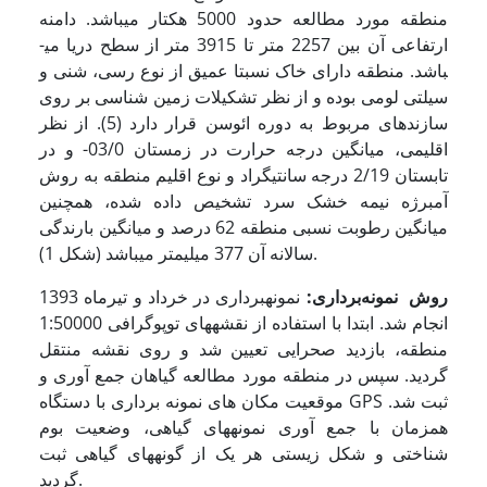
منطقه مورد مطالعه حدود 5000 هکتار می­باشد. دامنه
ارتفاعی آن بین 2257 متر تا 3915 متر از سطح دریا می­
باشد. منطقه دارای خاک نسبتا عمیق از نوع رسی، شنی و
سیلتی لومی بوده و از نظر تشکیلات زمین شناسی بر روی
سازند­های مربوط به دوره ائوسن قرار دارد (5). از نظر
اقلیمی، میانگین درجه حرارت در زمستان 03/0- و در
تابستان 2/19 درجه سانتیگراد و نوع اقلیم منطقه به روش
آمبرژه نیمه خشک سرد تشخیص داده شده، همچنین
میانگین رطوبت نسبی منطقه 62 درصد و میانگین بارندگی
سالانه آن 377 میلی­متر می­باشد (شکل 1).
روش نمونه‌برداری:
نمونه­برداری در خرداد و تیرماه 1393
انجام شد. ابتدا با استفاده از نقشه­های توپوگرافی 1:50000
منطقه، بازدید صحرایی تعیین شد و روی نقشه منتقل
گردید. سپس در منطقه مورد مطالعه گیاهان جمع آوری و
موقعیت مکان های نمونه برداری با دستگاه GPS ثبت شد.
همزمان با جمع آوری نمونه­های گیاهی، وضعیت بوم
شناختی و شکل زیستی هر یک از گونه­های گیاهی ثبت
گردید.