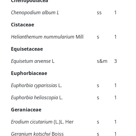
Chenopodiacea
Chenopodium album
L
ss
1
Cistaceae
Helianthemum nummularium
Mill
s
1
Equisetaceae
Equisetum arvense
L
s&m
3
Euphorbiaceae
Euphorbia cyparissias
L.
s
1
Euphorbia helioscopia
L.
s
1
Geraniaceae
Erodium cicutarium
(L.)L. Her
s
1
Geranium kotschyi
Boiss
s
1