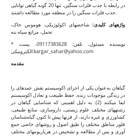
در رابطه با جذب فلزات سنگین، تنها 20 گونه گیاهی توانایی
جذب فلزات سنگین را در منطقه مورد مطالعه داشتند.
واژه­های کلیدی:
شاخص­های اکولوژیکی، هوموس خاک،
تحمل، مراتع سیاه بنه
* نویسنده مسئول، تلفن: 09117383628، پست
الکترونیکی:kargar_sahar@yahoo.com
مقدمه
گیاهان به‌عنوان یکی از اجزای اکوسیستم نقش عمده­ای را
در زندگی موجودات زنده، حفظ طبیعت و تعادل اکوسیستم
ایفا می­کنند (2). به دلیل اهمیتی که شناسایی گیاهان در
رشته­های مختلف علوم زیستی، داروسازی، منابع طبیعی،
کشاورزی و غیره دارند، از قرن­ها پیش تا کنون گیاه‌شناسان
فلور مناطق مختلف را طبق اصول و روش­های خاصی جمع
آوری و پس از مطالعه و تشخیص در هرباریوم­های مختلف