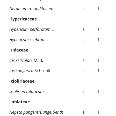
Geranium rotundifolium
L.
s
1
Hypericaceae
Hypericum perforatum
L.
s
1
Hypericum scabrum
L.
s
1
Iridaceae
Iris reticulate
M. B.
s
1
Iris songarica
Schrenk
s
1
Ixioliriaceae
Ixiolirion tataricum
s
1
Labiateae
Nepeta pungens(Bunge)Benth
s
1