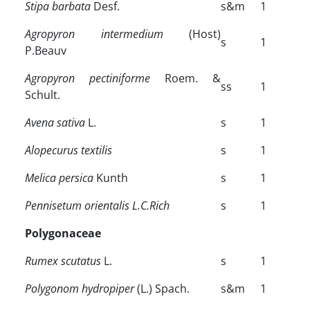
Stipa barbata
Desf.
s&m
1
Agropyron intermedium
(Host)
s
1
P.Beauv
Agropyron pectiniforme
Roem. &
ss
1
Schult.
Avena sativa
L.
s
1
Alopecurus textilis
s
1
Melica persica
Kunth
s
1
Pennisetum orientalis
L.C.Rich
s
1
Polygonaceae
Rumex scutatus
L.
s
1
Polygonom hydropiper
(L.) Spach.
s&m
1