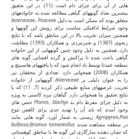
هایی از آن برای چرای دام است (11). در این تحقیق
بیشترین تعداد گونه­های گیاهی مطالعه شده به خانواده­های
متعلق
بوده که ممکن است به دلیل
Poaceae
،
Asteraceae
وجود شرایط ادافیکی مناسب برای رویش این گونه­ها و
همچنین میزان تخریب بالا در این مناطق باشد که با نتایج
رضوی (1387) و شیرمردی و همکاران (1393) مطابقت
دارد. همچنین به دلیل وجود چنین گونه­هایی از این خانواده
گیاهی باعث شده تا پراکنش و گرده افشانی گونه های
منطقه عمدتا توسط باد انجام شود که با یافته­های هانسپنچ و
همکاران (2008) هم­خوانی دارد. تعدادی از محققان نیز
را به عنوان دلیلی بر
Asteraceae
گونه­هایی از خانواده
تخریب عرصه­های منابع طبیعی ذکر کردند (7، 11) که با
نتایج تحقیق ما هم­خوانی دارد. گیاهان تیره کاسنی به ویژه
به دلیل چرای مفرط دام به
Stachys
,
Plomis
جنس های
وجود آمدند که باید آن را تهدید جدی برای کاهش تنوع
Poa
,
Agropyron
زیستی به شمار آورد. گونه هایی مانند
در منطقه مشاهده شدند
Bromus tomentollus
,
bulbosa
که نشان دهنده سازگاری این گونه ها با مناطق کوهستانی