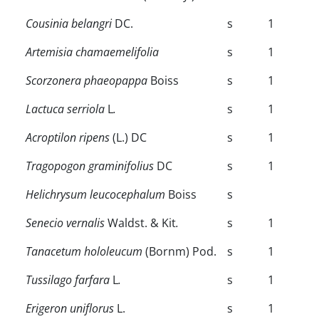
Cousinia belangri
DC.
s
1
Artemisia chamaemelifolia
s
1
Scorzonera phaeopappa
Boiss
s
1
Lactuca serriola
L
.
s
1
Acroptilon ripens
(L.) DC
s
1
Tragopogon graminifolius
DC
s
1
Helichrysum leucocephalum
Boiss
s
Senecio vernalis
Waldst. & Kit
.
s
1
Tanacetum hololeucum
(Bornm) Pod.
s
1
Tussilago farfara
L
.
s
1
Erigeron uniflorus
L.
s
1