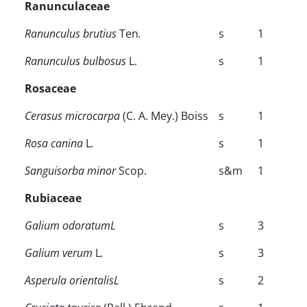
Ranunculaceae
Ranunculus
brutius
Ten
.
s
1
Ranunculus bulbosus
L.
s
1
Rosaceae
Cerasus microcarpa
(C. A. Mey.) Boiss
s
1
Rosa canina
L
.
s
1
Sanguisorba minor
Scop.
s&m
1
Rubiaceae
Galium odoratumL
s
3
Galium verum
L
.
s
3
Asperula orientalisL
s
2