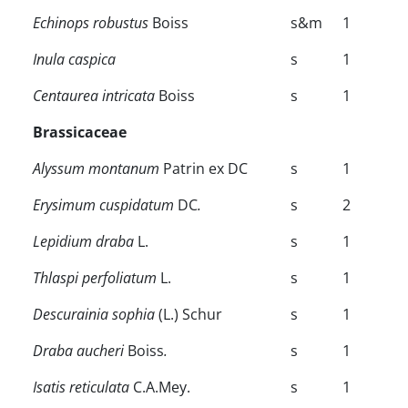
Echinops robustus
Boiss
s&m
1
Inula caspica
s
1
Centaurea intricata
Boiss
s
1
Brassicaceae
Alyssum montanum
Patrin ex DC
s
1
Erysimum cuspidatum
DC
.
s
2
Lepidium draba
L.
s
1
Thlaspi perfoliatum
L.
s
1
Descurainia sophia
(L.) Schur
s
1
Draba aucheri
Boiss
.
s
1
Isatis reticulata
C.A.Mey.
s
1