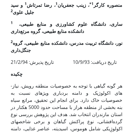
1
1
1*
منصوره کارگر
، زینب جعفریان
، رضا تمرتاش
و سید
2
جلیل علوی
1
ساری، دانشگاه علوم کشاورزی و منابع طبیعی،
دانشکده منابع طبیعی، گروه مرتع‌داری
2
نور، دانشگاه تربیت مدرس، دانشکده منابع طبیعی، گروه
جنگل‌داری
تاریخ دریافت: 10/9/93 تاریخ پذیرش: 21/2/94
چکیده
هر گونه گیاهی با توجه به خصوصیات منطقه رویش، نیاز­
های اکولوژیک و دامنه بردباری ویژه­ای نسبت به
خصوصیات خاک دارد. برای انجام این تحقیق، مراتع سیاه
بنه بخشی از منطقه هراز با مساحت حدود 5000 هکتار در
استان مازندران انتخاب شد. هدف این پژوهش بررسی نوع
گرده‌افشانی، نوع پراکنش گیاهان و برخی شاخص­های
اکولوژِیکی شامل هوموس، اسیدیته، عناصر غذایی، دامنه