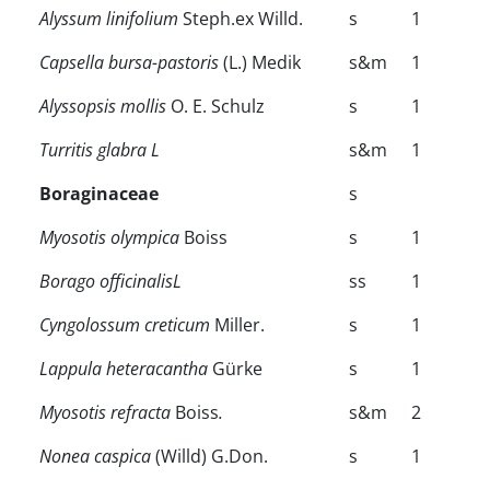
Alyssum linifolium
Steph.ex Willd.
s
1
Capsella bursa-pastoris
(L.) Medik
s&m
1
Alyssopsis mollis
O. E. Schulz
s
1
Turritis glabra L
s&m
1
Boraginaceae
s
Myosotis olympica
Boiss
s
1
Borago officinalisL
ss
1
Cyngolossum creticum
Miller.
s
1
Lappula heteracantha
Gürke
s
1
Myosotis refracta
Boiss
.
s&m
2
Nonea caspica
(Willd) G.Don.
s
1