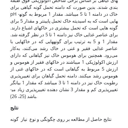
های گیاهی بر اساس برخی شاخص اکولوژیکی فوق طبقه
بندی شدند. بدین صورت که دامنه تحمل گونه گیاهی برای
pH خاک در دامنه 1 تا 5 می­باشد. مقدار 1 مربوط به گونه­
هایی است که به اسیدیته خاک تحمل پایین­تر و مقدار 5 برای
گونه هایی است که تحمل بیشتری در خاک­های اشباع دارند.
برای عناصر غذایی خاک نیز دامنه 1 تا 5 در نظر گرفته شد.
مقدار 1 و 5 به ترتیب برای گونه­هایی که در خاک­هایی با
عناصر غذایی فقیر و غنی در خاک رشد می‌کنند، به‌کار
می‌رود. همچنین برای هوموس خاک نیز گیاهانی که دارای
ارزش اکولوژیکی 1 می­باشند در خاک­های فقیر از هوموس و
ارزش 5 مربوط به گیاهانی است که در خاک­های غنی از
هوموس رشد می­کنند. دامنه تحمل گیاهان برای تغییرپذیری
رطوبت خاک نیز در دامنه 1 تا 3 می­باشد که مقدار 1 بیانگر
تغییر­پذیری کم و مقدار 3 نشان دهنده تغییر­پذیری زیاد می­
باشد (25، 26).
نتایج
نتایج حاصل از مطالعه بر روی چگونگی و نوع نیاز گونه