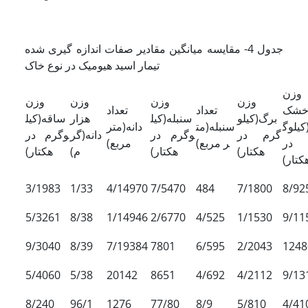
جدول 4- مقایسه میانگین مقادیر صفات اندازه گیری شده
تیمار اسید هیومیک در نوع خاک
وزن
وزن
وزن
وزن
وزن
شک
تعداد
تعداد
برگ(کیلو
سنبله(کیل
هزار
ساقه(کیل
کیلوگ
سنبله(مت
دانه(متر
گرم در
وگرم در
دانه(گر
وگرم در
در
ر مربع)
مربع)
هکتار)
هکتار)
م)
هکتار)
کتار)
3/1983
1/33
4/14970
7/5470
484
7/1800
8/92
5/3261
8/38
1/14946
2/6770
4/525
1/1530
9/11
9/3040
8/39
7/19384
7801
6/595
2/2043
1248
5/4060
5/38
20142
8651
4/692
4/2112
9/13
8/240
96/1
1276
77/80
8/9
5/810
4/41