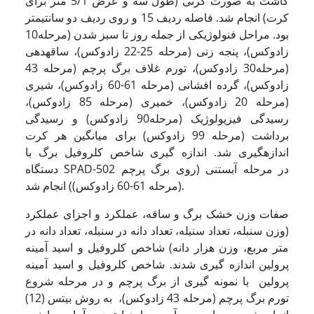
کاشت به صورت کرتی (طول سه و عرض 5/1 متر برای
کرت) انجام شد. فاصله ردیف 15 و روی ردیف دو سانتیمتر
بود. مراحل فنولوژیکی از جمله روز تا سبز شدن (مرحله10
زادوکس)، پنجه زنی (مرحله 25-22 زادوکس)، ساقه­دهی
(مرحله30 زادوکس)، تورم غلاف برگ پرچم (مرحله 43
زادوکس)، گرده افشانی (مرحله 61-60 زادوکس)، شیری
(مرحله 20 زادوکس)، خمیری (مرحله 85 زادوکس)،
رسیدگی فیزیولوژیک (مرحله90 زادوکس) و رسید­گی
برداشت (مرحله 99 زادوکس) برای میانگین هر کرت
اندازه­گیری شد. اندازه گیری شاخص کلروفیل برگ با
دستگاه SPAD-502 در مرحله آبستنی (روی برگ پرچم
(مرحله 61-60 زادوکس)) انجام شد.
صفات وزن خشک برگ و ساقه، عملکرد و اجزای عملکرد
(وزن سنبله، تعداد سنبله، تعداد دانه در سنبله، تعداد دانه در
متر مربع، وزن هزار دانه) شاخص کلروفیل و اسید آمینه
پرولین اندازه گیری شدند. شاخص کلروفیل و اسید آمینه
پرولین با نمونه گیری از برگ پرچم و در مرحله شروع
تورم برگ پرچم (مرحله 43 زادوکس)، به روش بیتس (12)