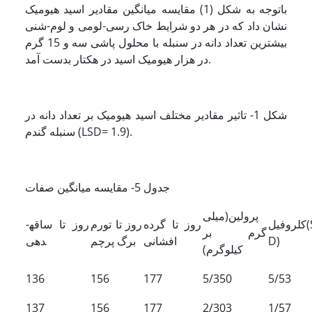
باتوجه به شکل (1) مقایسه میانگین مقادیر اسید هیومیک
نشان داد که در هر دو شرایط خاک رسی-لومی و لوم-شنی
بیشترین تعداد دانه در سنبله با محلول پاشی سه و 15 گرم
در هزار هیومیک اسید در هکتار بدست آمد.
شکل 1- تاثیر مقادیر مختلف اسید هیومیک بر تعداد دانه در
سنبله گندم (LSD= 1.9).
جدول 5- مقایسه میانگین صفات
پرولین(میلی
کلروفیل(SPA
روز تا گرده
روز تا تورم
روز تا ساقه­
گرم بر
D)
افشانی
برگ پرچم
دهی
کیلوگرم)
136
156
177
5/350
5/53
137
156
177
2/303
1/57