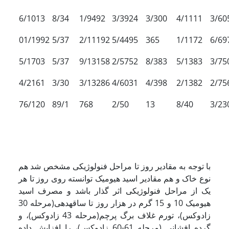
6/1013
8/34
1/9492
3/3924
3/300
4/1111
3/60
01/1992
5/37
2/11192
5/4495
365
1/1172
6/69
5/1703
5/37
9/13158
2/5752
8/383
5/1383
3/75
4/2161
3/30
3/13286
4/6031
4/398
2/1382
2/75
76/120
89/1
768
2/50
13
8/40
3/23
با توجه به مقادیر روز تا مراحل فنولوژیکی مشخص شد هم
نوع خاک و هم مقادیر اسید هیومیک توانسته روی روز تا هر
یک از مراحل فنولوژیکی اثر گذار باشد و مصرف اسید
هیومیک 10 و 15 گرم در هزار روز تا ساقه­دهی(مرحله 30
زادوکس)، تورم غلاف برگ پرچم(مرحله 43 زادوکس)، و
گرده افشانی (مرحله 61-60 زادوکس)، را افزایش داده