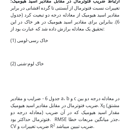
ارتباط ضریب فتوترمال در مقابل مقادیر اسید هیومیک:
تغییرات نسبت فتوترمال از آبستنی تا گرده افشانی در برابر
مقادیر اسید هیومیک از معادله درجه دو تبعیت کرد (جدول
6). بنابراین برای مقادیر اسید هیومیک در هر خاک در این
تحقیق یک معادله برازش داده شد که عبارت بود از:
(1) خاک رسی-لومی
(2) خاک لوم-شنی
جدول 6 - ضرایب و مقادیر a، b و c در معادله درجه دو بین
(مشتق
ضریب فتوترمال در مقابل مقادیر اسید هیومیک. X
0
معادله درجه دو) مقدار اسید هیومیک که در آن ضریب
فتوترمال حداکثر بود. RMSE جذر میانگین مربعات خطا،
2
ضریب تبیین می­باشد.
CV ضریب تغییرات و R