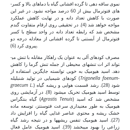
نموی ساقه دهی تا گرده افشانی گیاه با دماهای بالا و کسر­­
های فتوترمال بیش از 60 درصد مواجه نشود. در غیر این
صورت با کاهش تعداد دانه و در نهایت کاهش عملکرد
مواجه خواهد شد (4). در تحقیقی روی ارقام متفاوت گندم
مشخص شد که رابطه تعداد دانه در واحد سطح با کسر
فتوترمال از آبستنی تا گرده افشانی از معادله درجه دو
پیروی کرد (6).
مصرف کود­های آلی به عنوان یک راهکار مقابله با تنش می­
تواند اثر ات تنش­های محیطی از جمله تنش گرما را کاهش
دهد. اسید هیومیک به خوبی توانسته جایگزین استفاده از
Trigonella foenum-
کودهای شیمیایی در تولید شنبلیله (
.) شود (28). رشد قسمت هوایی و ریشه گیاه
graecum L
توسط اسید هیومیک تحریک می­شود (8). در آزمایشی روی
) مشخص شد که اسید
Agrostis Tenuis
گیاه بنت­گراس (
هیومیک به طور معنی­داری سرعت فتوسنتز، توسعه ماده
خشک ریشه و محتوی عناصر غذایی گیاه را افزایش­ داد
(27). اسید هیومیک تنفس ریشه­ها و در نتیجه رشد گیاه
زراعی را بهبود می­بخشد (39). اسید هیومیک عامل فعال