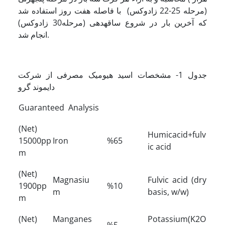
(مرحله 25-22 زادوکس) با فاصله هفت روز استفاده شد
که آخرین بار در شروع ساقه­دهی (مرحله30 زادوکس)
انجام شد.
جدول 1- مشخصات اسید هیومیک مصرفی از شرکت
دایموند گرو
Guaranteed Analysis
(Net)
Humicacid+fulv
15000pp
Iron
%65
ic acid
m
(Net)
Magnasiu
Fulvic acid (dry
1900pp
%10
m
basis, w/w)
m
(Net)
Manganes
Potassium(K2O