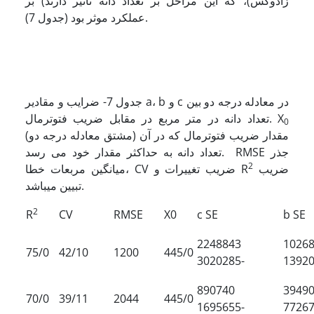
زادوکس)، که این مراحل بر تعداد دانه تاثیر دارند) بر
عملکرد موثر بود (جدول 7).
جدول 7- ضرایب و مقادیر a، b و c در معادله درجه دو بین
تعداد دانه در متر مربع در مقابل ضریب فتوترمال. X
0
(مشتق معادله درجه دو) مقدار ضریب فتوترمال که در آن
تعداد دانه به حداکثر مقدار خود می رسد. RMSE جذر
2
ضریب
میانگین مربعات خطا، CV ضریب تغییرات و R
تبیین می­باشد.
2
R
CV
RMSE
X0
c SE
b SE
2248843
1026
75/0
42/10
1200
445/0
3020285-
1392
890740
3949
70/0
39/11
2044
445/0
1695655-
7726