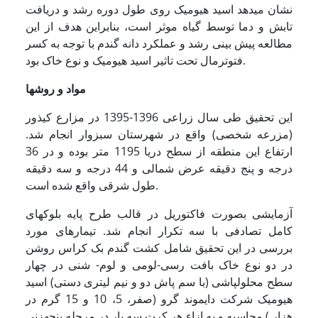
نشان می­دهد اسید هیومیک روی طول دوره رشد و دریافت
تابش و دما توسط گیاه موثر است، بنابراین هدف از این
مطالعه پیش بینی رشد و عملکرد دانه گندم با توجه به کسر
فتوترمال تحت تاثیر اسید هیومیک و نوع خاک بود.
مواد و روشها
این تحقیق طی سال­ زراعی 1396-1395 در مزارع کیذور
(مزرعه شخصی) واقع در شهرستان سبزوار انجام شد.
ارتفاع این منطقه از سطح دریا 1195 متر بوده و در 36
درجه و پنج دقیقه عرض شمالی و 44 درجه و سه دقیقه
طول شرقی واقع شده است.
آزمایشی بصورت فاکتوریل در قالب طرح پایه بلوک­های
کامل تصادفی با سه تکرار انجام شد. تیمارهای مورد
بررسی در این تحقیق شامل کشت گندم بک کراس روشن
در دو نوع خاک بافت رسی-لومی و لوم- شنی در چهار
سطح محلول­پاشی (با سم پاش دو و نیم لیتری دستی) اسید
هیومیک شرکت دایموند گرو (صفر، 5، 10 و 15 گرم در
هزار ) محاسبه و به ازاء هر کرت سه بار در مرحله پنجه­زنی