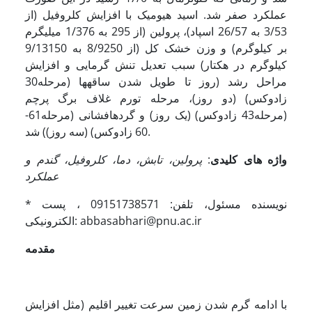
عملکرد
صفر شد. اسید هیومیک با افزایش کلروفیل (از
3/53 به 26/57 اسپاد)، پرولین (از 295 به 1/376 میلی­گرم
بر کیلو­گرم) و وزن خشک کل (از 8/9250 به 9/13150
کیلوگرم در هکتار) سبب تعدیل تنش گرمایی و افزایش
مراحل رشد (روز تا طویل شدن ساقه­ها (مرحله30
زادوکس) (دو روز)، مرحله تورم غلاف برگ پرچم
(مرحله43 زادوکس) (یک روز) و گرده­افشانی (مرحله61-
60 زادوکس) (سه روز)) شد.
واژه های کلیدی
:
پرولین، تابش، دما، کلروفیل، گندم و
عملکرد
* نویسنده مسئول، تلفن: 09151738571 ، پست
الکترونیکی: abbasabhari@pnu.ac.ir
مقدمه
با ادامه گرم شدن زمین سرعت تغییر اقلیم (مثل افزایش