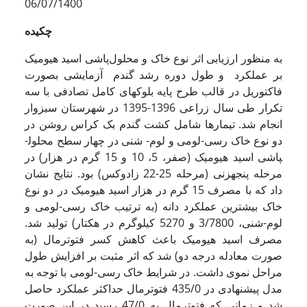
06/07/1400
چکیده
به منظور ارزیابی اثر نوع خاک و محلول‌پاشی اسید هیومیک
بر عملکرد و طول دوره رشد گندم آزمایشی بصورت
فاکتوریل در قالب طرح پایه بلوک­های کامل تصادفی با سه
تکرار طی سال زراعی 1396-1395 در شهرستان سبزوار
انجام شد. تیمارها شامل کشت گندم بک کراس روشن در
دو نوع خاک رسی-لومی و لوم- شنی در چهار سطح محلول­
پاشی اسید هیومیک (صفر، 5، 10 و 15 گرم در هزار) در
مرحله پنجه­زنی (مرحله 25-22 زادوکس) بود. نتایج نشان
داد که با مصرف 15 گرم در هزار اسید هیومیک در دو نوع
خاک بیشترین عملکرد دانه (به ترتیب خاک رسی-لومی و
لوم-شنی، 3/7800 و 5270 کیلوگرم در هکتار) تولید شد.
مصرف اسید هیومیک باعث کاهش کسر فتوترمال (به
صورت معادله درجه دو) شد که اثر مثبت بر افزایش طول
مراحل نموی داشت. در شرایط خاک رسی-لومی با توجه به
مدل پیشنهادی در 435/0 فتوترمال حداکثر عملکرد حاصل
شد و زمانی که فتوترمال به 47/0 رسید در این صورت