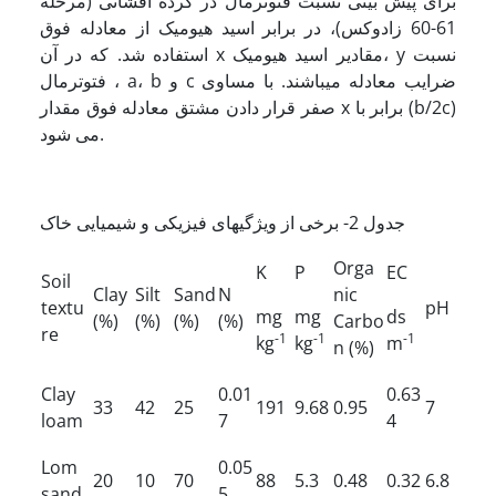
برای پیش بینی نسبت فتوترمال در گرده افشانی (مرحله
61-60 زادوکس)، در برابر اسید هیومیک از معادله فوق
استفاده شد. که در آن x مقادیر اسید هیومیک، y نسبت
فتوترمال ، a، b و c ضرایب معادله می­باشند. با مساوی
صفر قرار دادن مشتق معادله فوق مقدار x برابر با (b/2c)
می شود.
جدول 2- برخی از ویژگی­های فیزیکی و شیمیایی خاک
Orga
K
P
EC
Soil
Clay
Silt
Sand
N
nic
textu
pH
mg
mg
ds
(%)
(%)
(%)
(%)
Carbo
re
-1
-1
-1
kg
kg
m
n (%)
Clay
0.01
0.63
33
42
25
191
9.68
0.95
7
loam
7
4
Lom
0.05
20
10
70
88
5.3
0.48
0.32
6.8
sand
5