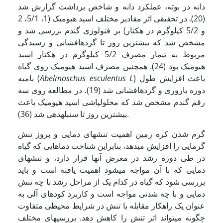
دانه در بوته، عملکرد دانه و شاخص برداشت گزارش شد
(20). در تحقیقی اثر مقادیر مختلف اسید هیومیک (1، 5/1، 2
و 5/2 کیلوگرم در هکتار) بر فنولوژی گندم بررسی شد و
مشخص شد که بیشترین روز تا گرده­افشانی و رسیدگی
مربوط به تیمار مصرف 5/2 کیلوگرم در هکتار اسید
هیومیک بود (24). همچنین مصرف اسید هیومیک روی گیاه
) باعث افزایش طول
Abelmoschus esculentus L
بامیه (
دوره باروری و گرده­افشانی شد (19). در مطالعه روی سه
رقم گندم مشخص شد که محلول­پاشی اسید هیومیک باعث
بیشترین روز تا سنبله­دهی شد (36).
گرم شدن کره زمین اهمیت تنش­های دمایی و بروز تنش
گرمایی را افزایش می­دهد، بنابراین شناخت دماهایی که گیاه
در طی دوره رشد در معرض آنها قرار دارد، و تنش­های
دمایی که با آن مواجه می­شود اهمیت یافته است و باید
بررسی شود که گیاه در کدام یک از مراحل رشد با چه تنش
دمایی و با چه شدتی مواجه است و کاربرد کود­های آلی به
عنوان یک راهکار مقابله با تنش در شرایط محیطی متفاوت
چگونه می­تواند اثر تنش را کاهش دهد. بررسی­های مختلف