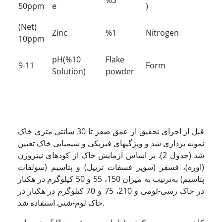
%5
50ppm
e
)
(Net)
Zinc
%1
Nitrogen
10ppm
pH(%10
Flake
9-11
Form
Solution)
powder
قبل از اجرای تحقیق از عمق صفر تا 30 سانتی متری خاک
نمونه برداری شد و ویژگی­های فیزیکی و شیمیایی خاک تعیین
شد (جدول 2). بر اساس آزمایش خاک از کود­های نیتروژن
(اوره)، فسفر (سوپر فسفات تریپل) و پتاسیم (سولفات
پتاسیم) به‌ترتیب به میزان 150، 55 و 50 کیلوگرم در هکتار
در خاک رسی-لومی و 210، 75 و 70 کیلوگرم در هکتار در
خاک لوم-شنی استفاده شد.