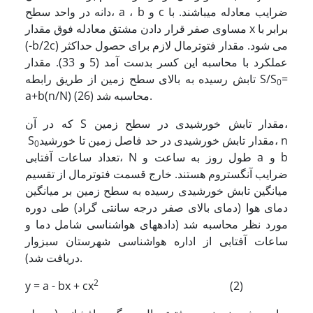
دانه در واحد سطح، a ، b و c ضرایب معادله می­باشند. با
مساوی صفر قرار دادن مشتق معادله فوق مقدار x برابر با
(-b/2c) می شود. مقدار فتوترمال لازم برای حصول حداکثر
عملکرد با محاسبه این کسر بدست آمد (5 و 33). مقدار
=
تابش رسیده به بالای سطح زمین از طریق رابطه S/S
0­
a+b(n/N) محاسبه شد (26).
که در آن S مقدار تابش خورشیدی در سطح زمین،
مقدار تابش خورشیدی در حد فاصل زمین تا خورشید، n
S
0
تعداد ساعات آفتابی، N طول روز به ساعت و a و b
ضرایب آنگستروم هستند. خارج قسمت فتوترمال از تقسیم
میانگین تابش خورشیدی رسیده به سطح زمین بر میانگین
دمای هوا (دمای بالای صفر درجه سانتی گراد) طی دوره
مورد نظر محاسبه شد (داده­های هواشناسی شامل دما و
ساعات آفتابی از اداره هواشناسی شهرستان سبزوار
دریافت شد).
2
y = a - bx + cx
(2)