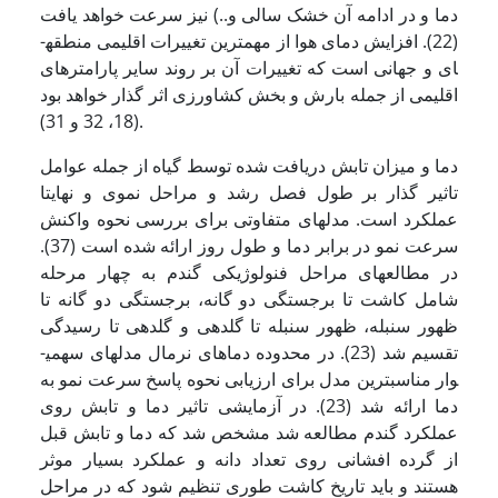
دما و در ادامه آن خشک سالی و..) نیز سرعت خواهد ­یافت
(22). افزایش دمای هوا از مهم­ترین تغییرات اقلیمی منطقه­
ای و جهانی است که تغییرات آن بر روند سایر پارامترهای
اقلیمی از جمله بارش و بخش کشاورزی اثر گذار خواهد بود
(18، 32 و 31).
دما و میزان تابش دریافت شده توسط گیاه از جمله عوامل
تاثیر گذار بر طول فصل رشد و مراحل نموی و نهایتا
عملکرد است. مدل­های متفاوتی برای بررسی نحوه واکنش
سرعت نمو در برابر دما و طول روز ارائه شده است (37).
در مطالعه­ای مراحل فنولوژیکی گندم به چهار مرحله
شامل کاشت تا برجستگی دو گانه، برجستگی دو گانه تا
ظهور سنبله، ظهور سنبله تا گلدهی و گلدهی تا رسیدگی
تقسیم شد (23). در محدوده دماهای نرمال مدل­های سهمی­
وار مناسب­ترین مدل برای ارزیابی نحوه پاسخ سرعت نمو به
دما ارائه شد (23). در آزمایشی تاثیر دما و تابش روی
عملکرد گندم مطالعه شد مشخص شد که دما و تابش قبل
از گرده افشانی روی تعداد دانه و عملکرد بسیار موثر
هستند و باید تاریخ کاشت طوری تنظیم شود که در مراحل