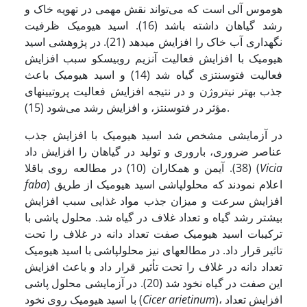
هوموس آلی است که می‌تواند نقش مهمی در تهویه خاک و
رشد گیاهان داشته باشد (16). اسید هیومیک ظرفیت
نگهداری آب خاک را افزایش می­دهد (21). در پژوهشی اسید
هیومیک با افزایش فعالیت آنزیم روبیسکو سبب افزایش
فعالیت فتوسنتزی گیاه شد (14) و اسید هیومیک باعث
جذب بهتر نیتروژن و در نتیجه افزایش فعالیت پروتیین­های
مؤثر در فتوسنتز، و افزایش رشد می‌شود (15).
در آزمایشی مشخص شد اسید هیومیک با افزایش جذب
عناصر ضروری، باروری و تولید در گیاهان را افزایش داد
Vicia
(38). آیمن و همکاران (10) در مطالعه روی باقلا (
) اعلام نمودند که محلول­پاشی اسید هیومیک از طریق
faba
افزایش سرعت و میزان جذب مواد غذایی سبب افزایش
بیشتر رشد گیاه و تعداد غلاف در گیاه شد. محلول پاشی با
ترکیبات اسید هیومیک صفت تعداد دانه در غلاف را تحت
تاثیر قرار داد. در مطالعه­ای نیز محلول­پاشی با اسید هیومیک
تعداد دانه در غلاف را تحت تأثیر قرار داد و باعث افزایش
این صفت در گیاه نخود شد (20). در آزمایشی محلول­ پاشی
)، افزایش تعداد
Cicer arietinum
با اسید هیومیک روی نخود (