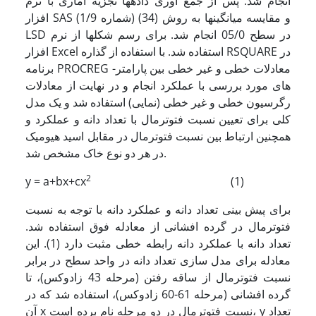
انجام شد. پس از جمع آوری داده­ها تجزیه آماری با نرم
افزار SAS (شماره 1/9) (34) و مقایسه میانگین­ها به روش
LSD در سطح 05/0 انجام شد. برای رسم شکل­ها از نرم
افزار Excel استفاده شد. با استفاده از گذاره RSQUARE در
برنامه PROCREG معادلات خطی و غیر خطی بین پارامتر­
های مورد بررسی با عملکرد انجام و در نهایت از معادلات
رگرسیون خطی و غیر خطی (نمایی) استفاده شد و یک مدل
کلی برای تعیین نسبت فتوترمال با تعداد دانه و عملکرد و
همچنین ارتباط بین نسبت فتوترمال در مقابل اسید هیومیک
در هر دو نوع خاک مشخص شد.
2
y = a+bx+cx
(1)
برای پیش بینی تعداد دانه و عملکرد دانه با توجه به نسبت
فتوترمال در گرده افشانی از معادله فوق استفاده شد.
تعداد دانه با عملکرد دانه رابطه خطی مثبت دارد (1). این
معادله برای مدل سازی تعداد دانه در واحد سطح در برابر
نسبت فتوترمال از ساقه رفتن (مرحله 43 زادوکس)، تا
گرده افشانی (مرحله 61-60 زادوکس)، استفاده شد که در
آن x نسبت فتوترمال در دو مرحله نام برده است، y تعداد