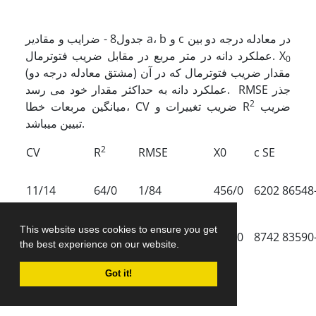
جدول8 - ضرایب و مقادیر a، b و c در معادله درجه دو بین
عملکرد دانه در متر مربع در مقابل ضریب فتوترمال. X
0
(مشتق معادله درجه دو) مقدار ضریب فتوترمال که در آن
عملکرد دانه به حداکثر مقدار خود می رسد. RMSE جذر
2
ضریب
میانگین مربعات خطا، CV ضریب تغییرات و R
تبیین می­باشد.
2
CV
R
RMSE
X0
c SE
11/14
64/0
1/84
456/0
6202 86548
This website uses cookies to ensure you get
35/7
78/0
84/49
455/0
8742 83590
the best experience on our website.
Got it!