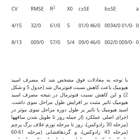
2
CV
RMSE
R
X0
c±SE
b±SE
a
4/15
32/0
61/0
5
01/0 46/0
0034/0 01/0-
0
8/13
009/0
57/0
5/4
09/0 46/0
002/0 009/0-
0
با توجه به معادلات فوق مشخص شد که مصرف اسید
هیومیک باعث کاهش نسبت فتوترمال شد (جدول 5 و شکل
2) و این کاهش نسبت فتوترمال در نتیجه مصرف اسید
هیومیک تاثیر مثبت بر افزایش طول مراحل نموی داشت.
اسید هیومیک با تاثیر بر طول دوره مراحل نموی موثر در
اجزای اصلی عملکرد (از جمله روز تا طویل شدن ساقه­ها
(مرحله 30 زادوکس)، روز تا مرحله تورم غلاف برگ پرچم
(مرحله 43 زادوکس)، و گرده­افشانی (مرحله 61-60