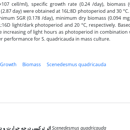
07 cell/ml), specific growth rate (0.24 /day), biomass (
2.87 day) were obtained at 16L:8D photoperiod and 30 °C.
inimum SGR (0.178 /day), minimum dry biomass (0.094 mg
16D light/dark photoperiod and 20 °C, respectively. Base
he increasing of light hours as photoperiod in combination 
r performance for S. quadricauda in mass culture.
Growth
Biomass
Scenedesmus quadricauda
Scenedesmus quadricauda
اثر ترکیبی درجه حرارت و دوره­های نوری بر رشد و زیست‌توده در جلبک سبز