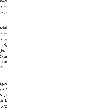
آماد
بر مت
نحوه
در
da
ارلن مایر­های 5 لیتری 