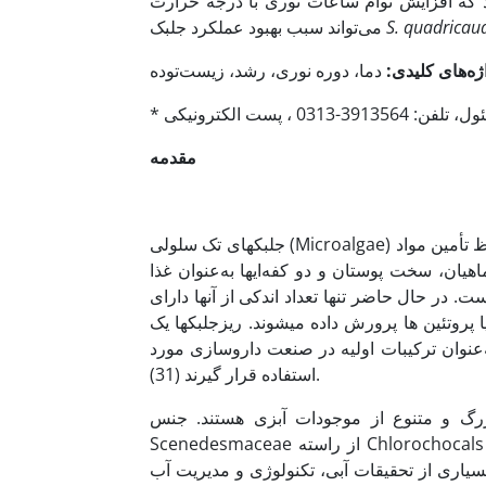
ود که افزایش توأم ساعات نوری با درجه حرارت
S. quadricau
می‌تواند سبب بهبود عملکرد جلبک
ژه‌های کلیدی:
مقدمه
جلبک­های تک سلولی (Microalgae) به‌عنوان تولیدکنندگان اولیه نقش بسیار مهمی در اکوسیستم­های آبی به لحاظ تأمین مواد
ه های ماهیان، سخت پوستان و دو کفه‌ای­ها به‌عنوان غذا
ایی شده است. در حال حاضر تنها تعداد اندکی از آنها دارای
 پروتئین ها پرورش داده می­شوند. ریزجلبک­ها یک
به‌عنوان ترکیبات اولیه در صنعت داروسازی مورد
استفاده قرار گیرند (31).
Scenedesmaceae از راسته Chlorochocals از جلبک­های سبز کلروفیسه است که در زمینه­های مختلف زیستی کاربرد
ندارد در بسیاری از تحقیقات آبی، تکنولوژی و مدیریت آب