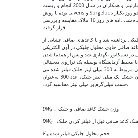
کشت داده شد. شمارش جلبکها با استفاده از لام هموسیتومتری و روش مارتینز و همکاران در سال 2000 انجام و زیست
توده با روش Lavens و Sorgeloos در سال 1996 محاسبه گردید (25). تراکم جلبک­ها از روز اول تا روز 16، هر دو روز یکبار
اندازه‌گیری شد ولی با توجه به اینکه در روز 16 بیشترین میزان تراکم مشاهده شد، داده های روز 16 ملاک مقایسه و بررسی
قرار گرفت.
مونه مورد نظر 300 میلی لیتر محلول جلبکی برداشته شد و با کاغذهای صافی غشایی از
 محلول جلبکی در آون الکتریکی (مدل Shimifan Lo.141) در دمای 80 درجه
غذ صافی در دسیکاتور نگهداری شد و پس از همدما شدن
با محیط آزمایشگاه بوسیله یک ترازوی دیجیتالی (مدل Shimadzu LIBROR AEU-210) مورد توزین قرار گرفت تا اختلاف
وزن حاصل نشان دهنده وزن خشک جلبک باشد. با توجه به اینکه اختلاف وزن مربوط به 300 میلی لیتر جلبک فیلتر شده می
حسب میلی‌گرم بر میلی لیتر محاسبه گردد.
وزن خشک کاغذ صافی و جلبک
DW
A
=
ک کاغذ صافی قبل از فیلتر کردن جلبک
DW
C
=
حجم محلول جلبکی فیلتر شده
V
=