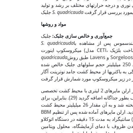
وری و درجه حرارت­های مختلف بر رشد و تولید
S. quadricauda
جلبک
مواد و روشها
جمع‌آوری و خالص سازی جلبک:
جلبک
سندسموس پس از مشاهده با
S. quadricauda
طبق روش Lavens و Sorgeloos در سال 1996 با کشت روی آگار خالص‌سازی گردید (25). در مرحله بعد با
quadricauda
کشت­های متوالی ابتدا در لوله آزمایش 20 میلی­لیتر و بعد در ارلن مایر­های 250 میلی­لیتر حجم سلولهای جلبک خالص شده
ا از محیط کشت جامد نوترینت آگار (NA) برای بررسی تعداد کلنی
پرورش جلبک در ارلن مایر­های 2 لیتری با محیط کشت تخصصی BBM انجام شد، به‌طوری‌که به ازای هر لیتر آب مقطر 10
میلی لیتر از عناصر پرمصرف و 1 میلی لیتر از سایر استوک های کم مصرف بطور جداگانه اضافه گردید (29). بنابراین، برای
کشت جلبک با حجم دو لیتر، ابتدا آب مقطر در ارلن مایر­های شیشه ای ریخته شد و به آن مقدار 26 میلی­لیتر محیط کشت
BBM اضافه گردید. ارلن مایرهای آماده شده پس از تنظیم pH در 9/6 همراه با پنبه­های کتانی مورد نیاز در دمای 121 درجه
سانتی­گراد به مدت 15 دقیقه در دستگاه اتوکلاو (مدل 121A، ساخت ایران) ضدعفونی و استریل شد. پس از اتمام اتوکلاو و
 دمای آزمایشگاه، محلول ویتامین B از قبل استریل شده با لامپ ماورابنفش طبق دستورالعمل