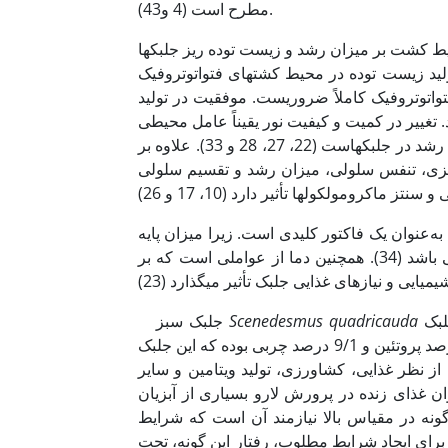
مطرح است (4 و43).
ط کشت بر میزان رشد و زیست توده ریز جلبک­ها
ای اصلی مؤثر بر تولید زیست توده در محیط کشت­های فتواتوتروفیک
ای سلول فتواتوتروفیک کاملاً ضروریست. موفقیت در تولید
. تغییر در کمیت و کیفیت نور یقیناً عامل محیطی
تأثیرگذاری بر سیستم فتوسنتز، تولید ترکیبات بیوشیمیایی در سلول­ها و روند رشد در جلبک­هاست (22، 27، 28 و 33). علاوه بر
تزی، تنفس سلولی، میزان رشد و تقسیم سلولی
عنوان یک فاکتور کلیدی است. زیرا میزان پایه
و معمول تمام واکنش­های شیمیایی در سلول های جلبکی در کنترل دما می باشد (34). همچنین دما از عواملی است که بر
یکی از معمول­ترین جلبک­ها در محیط­های آب شیرین است. سلول­های این جلبک
quadricauda
Scenedesmus
جلبک سبز
غیرمتحرک، فاقد تاژک و دارای کلنی است (8). این گونه جلبکی دارای 47 درصد پروتئین و 9/1 درصد چربی بوده که این جلبک
از نظر غذایی، کشاورزی، تولید ویتامین و سایر
وان غذای زنده در پرورش لارو بسیاری از آبزیان
هینه برای تولید این گونه در مقیاس بالا نیازمند آن است که شرایط
برای ایجاد شرایط مطلوب، رفتار این گونه، تحت