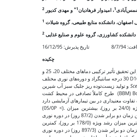
2
1*
1
مس‌آبادی
، امیدوار فرهادیان
و مهدی کدیور
1
 اصفهان، دانشکده منابع طبیعی، گروه شیلات
2
دانشکده کشاورزی، گروه علوم و صنایع غذایی
 پذیرش: 16/12/95
چکیده
درجه حرارت و دوره نوری بر رشد و زیست‌توده در ریز جلبک­ها تأثیر دارد. در این تحقیق تأثیر ترکیبی دماهای مختلف 20، 25 و
30 درجه سانتی­گراد و دوره‌های نوری مختلف D16L:8 ، D12L:12 و D8L:16 بر تراکم، میزان رشد ویژه، زمان دو برابر شدن
Sc
و تولید زیست‌توده ریز جلبک سبز آب شیرین
طرح کاملاً تصادفی در محیط کشت (BBM) Bold Basal’s Mediumبه مدت 16 روز انجام شد. نتایج نشان داد که تراکم
اوت معنی­داری در بین تیمار­های آزمایشی دارد
×11/2 سلول در میلی­لیتر)، بیشترین میزان رشد ویژه (24/0 بر روز)، بیشترین میزان
زیست‌توده (30/0 میلی­گرم در میلی­لیتر) و کمترین زمان دو برابر شدن (87/2 روز) در دوره نوری D8L:16 و دمای 30 درجه
×18/8 سلول در میلی لیتر)، کمترین میزان رشد ویژه (178/0 بر روز)، کمترین
میزان زیست‌توده (094/0 میلی­گرم در میلی­لیتر) و بیشترین زمان دو برابر شدن (897/3 روز) در دوره نوری D8L:16 و 30