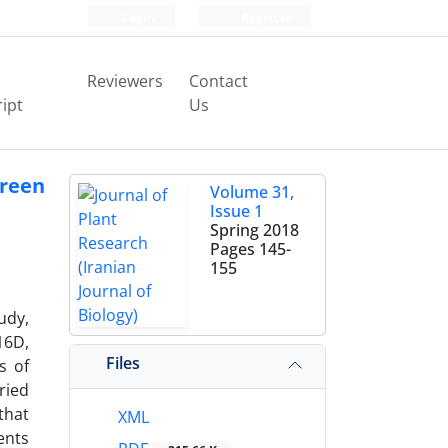
Login
Register
Reviewers
Contact
ipt
Us
green
Volume 31,
Issue 1
Spring 2018
Pages
145-
155
udy,
16D,
Files
s of
ried
that
XML
ents