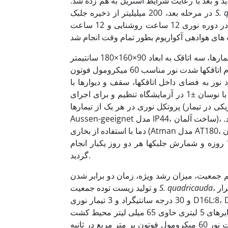
ت اضافه گردید و بعد با رعایت شرایط استریل به هم زده شد.
S. 
در مرحله بعد، 200 میلی­لیتر از ذخیره جلبک
درجه سانتی­گراد و شدت نور 60 میکرومول فوتون بر متر مربع بر ثانیه و در دوره نوری 12 ساعت روشنایی و 12 ساعت
به‌منظور آماده سازی دوره­های نوری مناسب در تیمار­ها، سه اتاقک به ابعاد 90×160×180 سانتی­متر
ساخته شد. هر اتاقک با لامپ فلوئورسنت (نور مهتابی) تجهیز گردید تا در تمام اتاقک­ها شدت نور مناسب 60 میکرومول فوتون
نور به فضای داخل اتاقک­ها، سقف و دیوار­ها با
پلاستیک مشکی پوشانده شد. دمای درون اتاقک رشد 18 درجه سانتی‌گراد با نوسان ±1 در آزمایشگاه تنظیم و برای اجرای
پروتکل نوری در هر یک از تیمار­ها (مثلاً 8 ساعت نور: 16 ساعت تاریکی در تیمار D16L:8) از سه عدد ساعت فرمان (Fur
Aussen-geeignet مدل IP44، ساخت آلمان)، هریک به طور اختصاصی برای یک تیمار در تمام دوره آزمایش استفاده گردید.
دما با استفاده از بخاری (Atman مدل AT180، ساخت ایران) تنظیم و تلاش گردید تا دمای ظروف آزمایشی در تیمارها حدود
1±20، 1±25 و 1±30 درجه سانتی­گراد ثابت باشد. آزمایش در یک دوره 16 روزه و شمارش جلبک­ها هر دو روز یکبار انجام
گردید.
کم جمعیت، میزان رشد ویژه، زمان دو برابر شدن
، آزمایش در قالب طرح کاملاً تصادفی با 9 تیمارو 4 تکرار (3 تیمار دمایی 20، 25
S. quadricauda
و تولید زیست توده جمعیت
012/0 میلی گرم در میلی لیتر در هر ارلن مایر، به مدت 16 روز و در شدت نور 60 میکرومول فوتون بر متر مربع در ثانیه