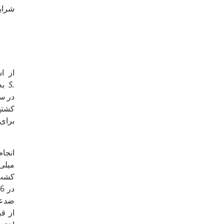
شرای
از ا
S.
میکروسکوپ اینورت (مدل CETI، ساخت بلژیک) به کمک کلید­های موجود مورد شناسایی قرار گرفت (8). سپس