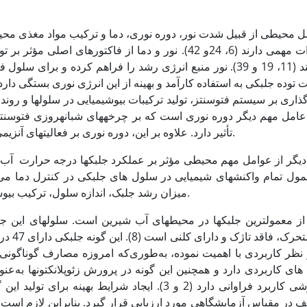
ل محیطی از قبیل شدت نور، دوره نوری، دما و ترکیب مواد مغذی محی
تأثیرات مهمی دارند (6، 24و 42). نور و دما از فاکتور­ه
هستند (11، 19 و 39). نور منبع انرژی رشد را فراهم کرده و بر
توده جلبکی به استفاده کارآمد و بهینه از این انرژی نوری بستگی دارد
 عامل مهم دیگر دوره نوری است که بر چرخه­های شبانه­روزی فتوسن
تأثیر دارد. علاوه بر این، دوره نوری بر فعالیت­های آنزیمی و سنتز ماکرومولکول­ها تأثیر دارد (10، 17 و 26).
یگر از عوامل مهم محیطی مؤثر بر عملکرد جلبکها درجه حرارت آب به‌
میزان رشد جلبک، اندازه سلول، ترکیب بیوشیمیایی و نیازهای غذایی جلبک تأثیر می­گذارد (23).
 نظر کاربردی با اهمیت نموده، به‌طوری‌که امروزه مصارف گوناگونی 
های کاربردی دارد و همچنین این گونه در پرورش زئوپلانکتون­ها به‌عن
پرورشی کاربرد فراوانی دارد (2 و 3). ایجاد شرایط ب
 در مقیاس آزمایشگاهی مورد ارزیابی قرار گیرد. بنابراین لازم است 