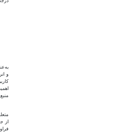
درجه
اهمیت
منبع 