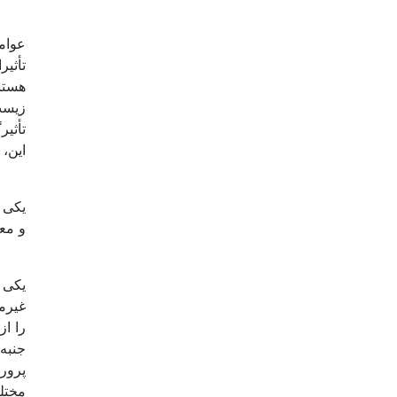
عوام
زیست 
این،
یکی د
را از
جنبه 
مختلف