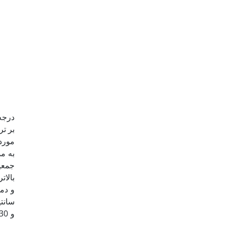
مورد
جمعیت
(05/0P <)
سانتی