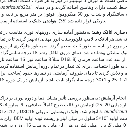
اختصاصی کشت به میزان 3 میلی­لیتر در لیتر به هر ظرف کش
به محیط کشت دارای ویتامین اضافه گردید و در دمای 1±22
quadricauda
تاریکی قرار داده شد (35). هوادهی جلبک با استفاده از پمپ های هوادهی آکواریوم بطور تمام وقت انجام شد.
ه سازی اتاقک رشد:
ر مربع در ثانیه به طور ثابت تنظیم گردد. به‌منظور جلوگیری از ورود 
 انجام آزمایش:
به‌منظور بررسی تأثیر متقابل دما و دوره نوری بر ترا
S. quadricau
و 30 درجه سانتی­گراد و 3 تیمار نوری D16L:8، D12L:12 و D8L:16 روشنایی: تاریکی) انجام شد. جلبک
5
حاوی 65 میلی لیتر محیط کشت BBM با غلظت اولیه 10
×5 سلول در میلی لیتر و زیست توده اولیه