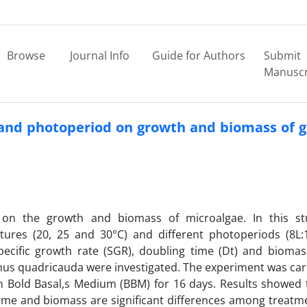
Browse
Journal Info
Guide for Authors
Submit
Manuscr
and photoperiod on growth and biomass of 
on the growth and biomass of microalgae. In this st
tures (20, 25 and 30°C) and different photoperiods (8L:
pecific growth rate (SGR), doubling time (Dt) and biomas
us quadricauda were investigated. The experiment was car
n Bold Basal,s Medium (BBM) for 16 days. Results showed 
 time and biomass are significant differences among treatm