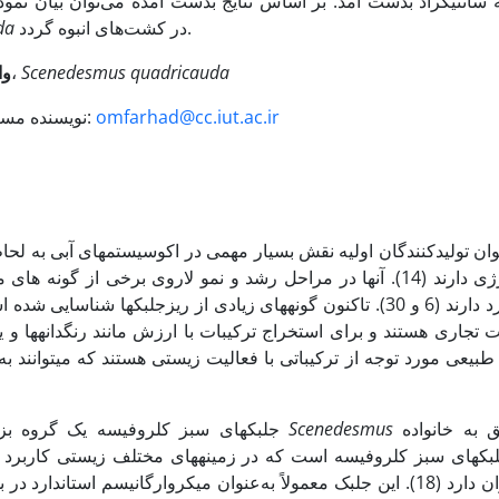
 سانتی­گراد بدست آمد. بر اساس نتایج بدست آمده می‌توان بیان نم
در کشت‌های انبوه گردد.
da
Scenedesmus quadricauda
دما، دوره نوری، رشد، زیست‌توده،
وا
omfarhad@cc.iut.ac.ir
* نویسنده مسئول، تلفن: 3913564-0313 ، پست الکترونیکی:
و انرژی دارند (14). آنها در مراحل رشد و نمو لاروی برخی از گون
کاربرد دارند (6 و 30). تاکنون گونه­های زیادی از ریزجلبک­ها شناس
 تجاری هستند و برای استخراج ترکیبات با ارزش مانند رنگدانه­ها و یا
طبیعی مورد توجه از ترکیباتی با فعالیت زیستی هستند که می­توانند 
متعلق به خانواده
Scenedesmus
جلبک­های سبز کلروفیسه یک گروه بزرگ و متنوع از موجودات آبزی هستند. جنس
فراوان دارد (18). این جلبک معمولاً به‌عنوان میکروارگانیسم­ استا