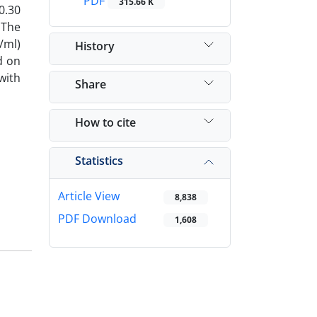
PDF
315.66 K
0.30
 The
/ml)
History
d on
with
Share
How to cite
Statistics
Article View
8,838
PDF Download
1,608