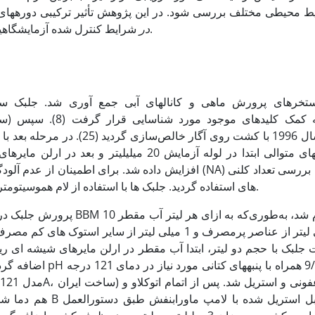
ط محیطی مختلف بررسی شود. در این پژوهش تأثیر ترکیبی دوره­های ن
شرایط کنترل شده آزمایشگاهیمورد بررسی قرار گرفت.
در
ستخر­های پرورش ماهی و کانال­های آبی جمع آوری شد. جلبک 
افزایش داده شد. برای اطمینان از عدم آلودگی به باکتریه
های استفاده گردید. جلبک ها با استفاده از لام هموسیتومتر در زیر میکروسکوپ مورد شمارش قرار گرفت.
هم دما شدن ظروف با