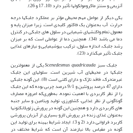
آنزیمی و سنتز ماکرومولکول­ها تأثیر دارد (10، 17 و 26).
یکی دیگر از عوامل مهم محیطی مؤثر بر عملکرد جلبکها درجه
حرارت آب به‌عنوان یک فاکتور کلیدی است. زیرا میزان پایه و
معمول تمام واکنش­های شیمیایی در سلول های جلبکی در کنترل
دما می باشد (34). همچنین دما از عواملی است که بر میزان
رشد جلبک، اندازه سلول، ترکیب بیوشیمیایی و نیازهای غذایی
جلبک تأثیر می­گذارد (23).
جلبک سبز
quadricauda
Scenedesmus
یکی از معمول­ترین
جلبک­ها در محیط­های آب شیرین است. سلول­های این جلبک
غیرمتحرک، فاقد تاژک و دارای کلنی است (8). این گونه جلبکی
دارای 47 درصد پروتئین و 9/1 درصد چربی بوده که این جلبک
را از نظر کاربردی با اهمیت نموده، به‌طوری‌که امروزه مصارف
گوناگونی از نظر غذایی، کشاورزی، تولید ویتامین و سایر جنبه
های کاربردی دارد و همچنین این گونه در پرورش زئوپلانکتون­ها
به‌عنوان غذای زنده در پرورش لارو بسیاری از آبزیان پرورشی
کاربرد فراوانی دارد (2 و 3). ایجاد شرایط بهینه برای تولید این
گونه در مقیاس بالا نیازمند آن است که شرایط مختلف در