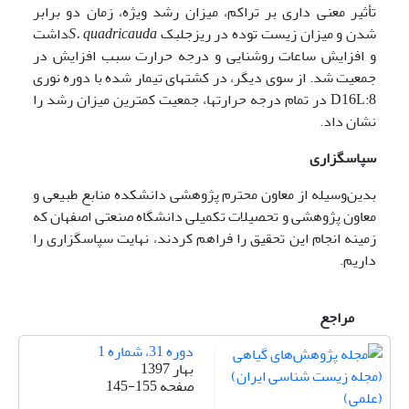
تأثیر معنی داری بر تراکم، میزان رشد ویژه، زمان دو برابر
شدن و میزان زیست توده در ریزجلبک
S. quadricauda
داشت
و افزایش ساعات روشنایی و درجه حرارت سبب افزایش در
جمعیت شد. از سوی دیگر، در کشت­های تیمار شده با دوره نوری
D16L:8 در تمام درجه حرارت­ها، جمعیت کمترین میزان رشد را
نشان داد.
سپاسگزاری
بدین‌وسیله از معاون محترم پژوهشی دانشکده منابع طبیعی و
معاون پژوهشی و تحصیلات تکمیلی دانشگاه صنعتی اصفهان که
زمینه انجام این تحقیق را فراهم کردند، نهایت سپاسگزاری را
داریم.
مراجع
دوره 31، شماره 1
بهار 1397
صفحه
145-155