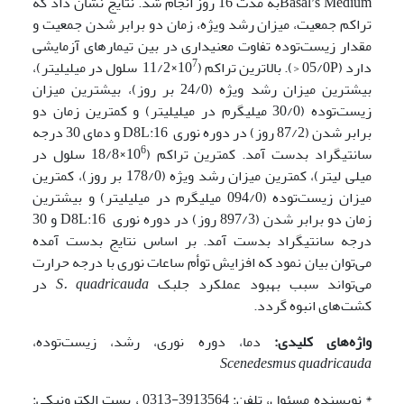
Basal’s Mediumبه مدت 16 روز انجام شد. نتایج نشان داد که
تراکم جمعیت، میزان رشد ویژه، زمان دو برابر شدن جمعیت و
مقدار زیست‌توده تفاوت معنی­داری در بین تیمار­های آزمایشی
7
دارد (05/0P <). بالاترین تراکم (10
×11/2 سلول در میلی­لیتر)،
بیشترین میزان رشد ویژه (24/0 بر روز)، بیشترین میزان
زیست‌توده (30/0 میلی­گرم در میلی­لیتر) و کمترین زمان دو
برابر شدن (87/2 روز) در دوره نوری D8L:16 و دمای 30 درجه
6
سانتی­گراد بدست آمد. کمترین تراکم (10
×18/8 سلول در
میلی لیتر)، کمترین میزان رشد ویژه (178/0 بر روز)، کمترین
میزان زیست‌توده (094/0 میلی­گرم در میلی­لیتر) و بیشترین
زمان دو برابر شدن (897/3 روز) در دوره نوری D8L:16 و 30
درجه سانتی­گراد بدست آمد. بر اساس نتایج بدست آمده
می‌توان بیان نمود که افزایش توأم ساعات نوری با درجه حرارت
می‌تواند سبب بهبود عملکرد جلبک
S. quadricauda
در
کشت‌های انبوه گردد.
واژه‌های کلیدی:
دما، دوره نوری، رشد، زیست‌توده،
Scenedesmus quadricauda
* نویسنده مسئول، تلفن: 3913564-0313 ، پست الکترونیکی: