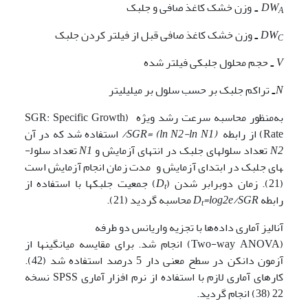
DW
وزن خشک کاغذ صافی و جلبک
=
A
DW
وزن خشک کاغذ صافی قبل از فیلتر کردن جلبک
=
C
V
حجم محلول جلبکی فیلتر شده
=
N
تراکم جلبک بر حسب سلول بر میلی­لیتر
=
به‌منظور محاسبه سرعت رشد ویژه (SGR: Specific Growth
Rate) از رابطه
SGR= (ln N2-ln N1)/
استفاده شد که در آن
N2
تعداد سلول­های جلبک در انتهای آزمایش و
N1
تعداد سلول­
های جلبک در ابتدای آزمایش و مدت زمان انجام آزمایش است
(21). زمان دوبرابر شدن (
D
) جمعیت جلبک­ها با استفاده از
t
رابطه
=log2e/SGR
D
محاسبه گردید (21).
t
آنالیز آماری داده‌ها با تجزیه واریانس دو طرفه
(Two-way ANOVA) انجام شد. برای مقایسه میانگین­ها از
آزمون دانکن در سطح معنی دار 5 درصد استفاده شد (42).
کار­های آماری لازم با استفاده از نرم افزار آماری SPSS نسخه
22 (38) انجام گردید.