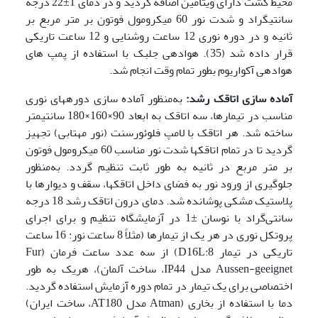
محیط کشت دارای ویتامین اضافه گردید و در دمای 1±22 درجه
سانتی­گراد و شدت نور 60 میکرومول فوتون بر متر مربع بر
ثانیه و در دوره نوری 12 ساعت روشنایی و 12 ساعت تاریکی
قرار داده شد (35). هوادهی جلبک با استفاده از پمپ های
هوادهی آکواریوم بطور تمام وقت انجام شد.
آماده سازی اتاقک رشد:
به‌منظور آماده سازی دوره­های نوری
مناسب در تیمار­ها، سه اتاقک به ابعاد 90×160×180 سانتی­متر
ساخته شد. هر اتاقک با لامپ فلوئورسنت (نور مهتابی) تجهیز
گردید تا در تمام اتاقک­ها شدت نور مناسب 60 میکرومول فوتون
بر متر مربع در ثانیه به طور ثابت تنظیم گردد. به‌منظور
جلوگیری از ورود نور به فضای داخل اتاقک­ها، سقف و دیوار­ها با
پلاستیک مشکی پوشانده شد. دمای درون اتاقک رشد 18 درجه
سانتی‌گراد با نوسان ±1 در آزمایشگاه تنظیم و برای اجرای
پروتکل نوری در هر یک از تیمار­ها (مثلاً 8 ساعت نور: 16 ساعت
تاریکی در تیمار D16L:8) از سه عدد ساعت فرمان (Fur
Aussen-geeignet مدل IP44، ساخت آلمان)، هریک به طور
اختصاصی برای یک تیمار در تمام دوره آزمایش استفاده گردید.
دما با استفاده از بخاری (Atman مدل AT180، ساخت ایران)