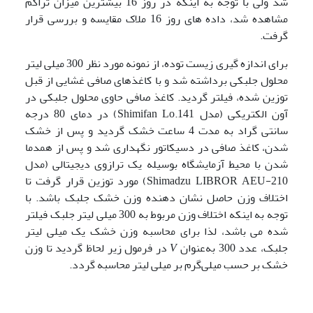
شد ولی با توجه به اینکه در روز 16 بیشترین میزان تراکم
مشاهده شد، داده های روز 16 ملاک مقایسه و بررسی قرار
گرفت.
برای اندازه گیری زیست توده، از نمونه مورد نظر 300 میلی لیتر
محلول جلبکی برداشته شد و با کاغذهای صافی غشایی از قبل
توزین شده، فیلتر گردید. کاغذ صافی حاوی محلول جلبکی در
آون الکتریکی (مدل Shimifan Lo.141) در دمای 80 درجه
سانتی گراد به مدت 4 ساعت خشک گردید و پس از خشک
شدن، کاغذ صافی در دسیکاتور نگهداری شد و پس از همدما
شدن با محیط آزمایشگاه بوسیله یک ترازوی دیجیتالی (مدل
Shimadzu LIBROR AEU-210) مورد توزین قرار گرفت تا
اختلاف وزن حاصل نشان دهنده وزن خشک جلبک باشد. با
توجه به اینکه اختلاف وزن مربوط به 300 میلی لیتر جلبک فیلتر
شده می باشد، لذا برای محاسبه وزن خشک یک میلی لیتر
جلبک، عدد 300 به‌عنوان
V
در فرمول زیر لحاظ گردید تا وزن
خشک بر حسب میلی‌گرم بر میلی لیتر محاسبه گردد.