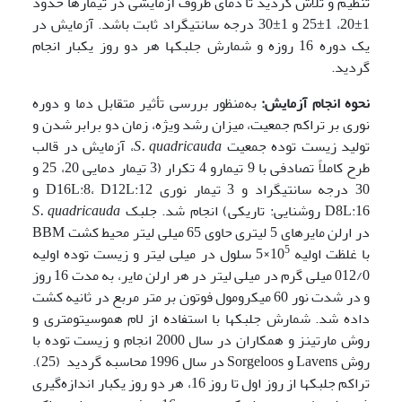
تنظیم و تلاش گردید تا دمای ظروف آزمایشی در تیمارها حدود
1±20، 1±25 و 1±30 درجه سانتی­گراد ثابت باشد. آزمایش در
یک دوره 16 روزه و شمارش جلبک­ها هر دو روز یکبار انجام
گردید.
نحوه انجام آزمایش:
به‌منظور بررسی تأثیر متقابل دما و دوره
نوری بر تراکم جمعیت، میزان رشد ویژه، زمان دو برابر شدن و
تولید زیست توده جمعیت
S. quadricauda
، آزمایش در قالب
طرح کاملاً تصادفی با 9 تیمارو 4 تکرار (3 تیمار دمایی 20، 25 و
30 درجه سانتی­گراد و 3 تیمار نوری D16L:8، D12L:12 و
D8L:16 روشنایی: تاریکی) انجام شد. جلبک
S. quadricauda
در ارلن مایر­های 5 لیتری حاوی 65 میلی لیتر محیط کشت BBM
5
با غلظت اولیه 10
×5 سلول در میلی لیتر و زیست توده اولیه
012/0 میلی گرم در میلی لیتر در هر ارلن مایر، به مدت 16 روز
و در شدت نور 60 میکرومول فوتون بر متر مربع در ثانیه کشت
داده شد. شمارش جلبکها با استفاده از لام هموسیتومتری و
روش مارتینز و همکاران در سال 2000 انجام و زیست توده با
روش Lavens و Sorgeloos در سال 1996 محاسبه گردید (25).
تراکم جلبک­ها از روز اول تا روز 16، هر دو روز یکبار اندازه‌گیری