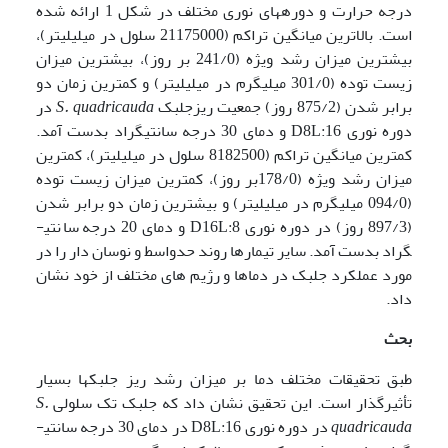
درجه حرارت و دوره­های نوری مختلف در شکل 1 ارائه شده
است. بالاترین میانگین تراکم (21175000 سلول در میلی­لیتر)،
بیشترین میزان رشد ویژه (241/0 بر روز)، بیشترین میزان
زیست توده (301/0 میلی­گرم در میلی­لیتر) و کمترین زمان دو
برابر شدن (875/2 روز) جمعیت ریز­جلبک
S. quadricauda
در
دوره نوری D8L:16 و دمای 30 درجه سانتی­گراد بدست آمد.
کمترین میانگین تراکم (8182500 سلول در میلی­لیتر)، کمترین
میزان رشد ویژه (178/0بر روز)، کمترین میزان زیست توده
(094/0 میلی­گرم در میلی­لیتر) و بیشترین زمان دو برابر شدن
(897/3 روز) در دوره نوری D16L:8 و دمای 20 درجه سانتی­
گراد بدست آمد. سایر تیمارها روند حدواسط و نوسان دار را در
مورد عملکرد جلبک در دماها و رژیم های مختلف از خود نشان
داد.
بحث
طبق تحقیقات مختلف دما بر میزان رشد ریز جلبک­ها بسیار
تأثیرگذار است. این تحقیق نشان داد که جلبک تک سلولی
S.
quadricauda
در دوره نوری D8L:16 در دمای 30 درجه سانتی­