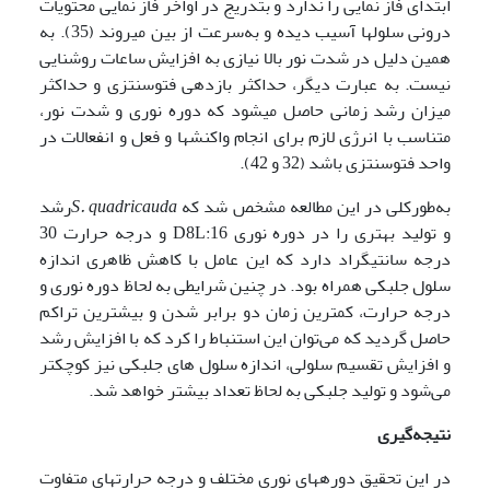
ابتدای فاز نمایی را ندارد و بتدریج در اواخر فاز نمایی محتویات
درونی سلول­ها آسیب دیده و به‌سرعت از بین می­روند (35). به
همین دلیل در شدت نور بالا نیازی به افزایش ساعات روشنایی
نیست. به عبارت دیگر، حداکثر بازدهی فتوسنتزی و حداکثر
میزان رشد زمانی حاصل می­شود که دوره نوری و شدت نور،
متناسب با انرژی لازم برای انجام واکنش­ها و فعل و انفعالات در
واحد فتوسنتزی باشد (32 و 42).
به‌طورکلی در این مطالعه مشخص شد که
S. quadricauda
رشد
و تولید بهتری را در دوره نوری D8L:16 و درجه حرارت 30
درجه سانتی­گراد دارد که این عامل با کاهش ظاهری اندازه
سلول جلبکی همراه بود. در چنین شرایطی به لحاظ دوره نوری و
درجه حرارت، کمترین زمان دو برابر شدن و بیشترین تراکم
حاصل گردید که می‌توان این استنباط را کرد که با افزایش رشد
و افزایش تقسیم سلولی، اندازه سلول های جلبکی نیز کوچکتر
می‌شود و تولید جلبکی به لحاظ تعداد بیشتر خواهد شد.
نتیجه‌گیری
در این تحقیق دوره­های نوری مختلف و درجه حرارت­های متفاوت