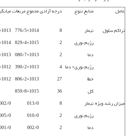
عامل
منابع تنوع
درجه آزادی
مجموع مربعات
میانگی
تراکم سلول
تیمار
8
1014×776/5
1013×220/7
رژیم نوری
2
1015×829/4
1014×414/2
دما
2
1013×080/7
1013×540/3
رژیم نوری× دما
4
1013×390/2
1012×976/5
خطا
27
1013×806/2
1012×039/1
کل
36
1015×859/8
میزان رشد ویژه
تیمار
8
013/0
002/0
رژیم نوری
2
010/0
005/0
دما
2
002/0
001/0