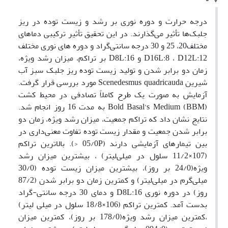
درجه حرارت و دوره نوری بر رشد و زیست توده در ریز
جلبک‌ها تأثیر می‌گذارند. در این تحقیق تأثیر ترکیبی دماهای
مختلف20، 25 و 30 درجه سانتی‌گراد و دوره های نوری مختلف
D16L:8 ، D12L:12 و D8L:16 بر تراکم، میزان رشد ویژه،
زمان دو برابر شدن و تولید زیست توده ریز جلبک سبز آب
شیرین Scenedesmus quadricauda مورد بررسی قرار گرفت.
آزمایش به صورت یک طرح کاملاً تصادفی در محیط کشت
(BBM) Bold Basal’s Medium به مدت 16 روز انجام شد.
نتایج نشان داد که تراکم جمعیت، میزان رشد ویژه، زمان دو
برابر شدن جمعیت و مقدار زیست توده تفاوت معنی‌داری در
بین تیمار‌های آزمایشی دارند (05/0P <). بالاترین تراکم
(107×11/2 سلول در میلی‌لیتر) ، بیشترین میزان رشد
ویژه(24/0 بر روز)، بیشترین میزان زیست توده (30/0
میلی‌گرم در میلی‌لیتر) و کمترین زمان دو برابر شدن (87/2
روز) در دوره نوری D8L:16 و دمای 30 درجه سانتی-گراد
بدست آمد. کمترین تراکم (106×18/8 سلول در میلی لیتر)
،کمترین میزان رشد ویژه(178/0 بر روز)، کمترین میزان