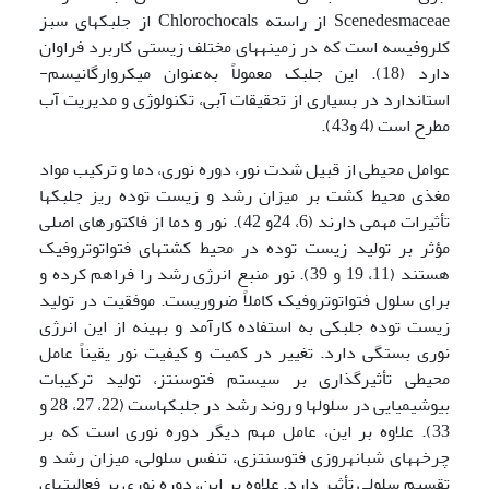
Scenedesmaceae از راسته Chlorochocals از جلبک­های سبز
کلروفیسه است که در زمینه­های مختلف زیستی کاربرد فراوان
دارد (18). این جلبک معمولاً به‌عنوان میکروارگانیسم­
استاندارد در بسیاری از تحقیقات آبی، تکنولوژی و مدیریت آب
مطرح است (4 و43).
عوامل محیطی از قبیل شدت نور، دوره نوری، دما و ترکیب مواد
مغذی محیط کشت بر میزان رشد و زیست توده ریز جلبک­ها
تأثیرات مهمی دارند (6، 24و 42). نور و دما از فاکتور­های اصلی
مؤثر بر تولید زیست توده در محیط کشت­های فتواتوتروفیک
هستند (11، 19 و 39). نور منبع انرژی رشد را فراهم کرده و
برای سلول فتواتوتروفیک کاملاً ضروریست. موفقیت در تولید
زیست توده جلبکی به استفاده کارآمد و بهینه از این انرژی
نوری بستگی دارد. تغییر در کمیت و کیفیت نور یقیناً عامل
محیطی تأثیرگذاری بر سیستم فتوسنتز، تولید ترکیبات
بیوشیمیایی در سلول­ها و روند رشد در جلبک­هاست (22، 27، 28 و
33). علاوه بر این، عامل مهم دیگر دوره نوری است که بر
چرخه­های شبانه­روزی فتوسنتزی، تنفس سلولی، میزان رشد و
تقسیم سلولی تأثیر دارد. علاوه بر این، دوره نوری بر فعالیت­های