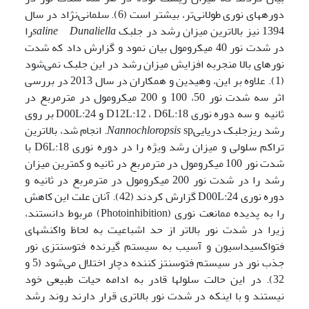
دوره­های نوری طولانی‌تر، بیشتر است (6). سلمانی‌نژاد در سال
1394 نیز بالاترین میزان رشد در جلبک
Dunaliella
saline
را
در شدت نور 40 میکرومول بیان نمود و گزارش داد که شدت
نورهای بالا منجربه افزایش میزان رشد در این جلبک نمی‌شود
(1). علاوه بر این، وهیدین و همکاران در سال 2013 در بررسی
اثر سه شدت نور 50، 100 و 200 میکرومول در مترمربع در
ثانیه و سه دوره نوری D12L:12 ، D6L:18 و D00L:24 بر روی
رشد ریزجلبک دریایی
Nannochloropsis
sp. انجام شد، بالاترین
تراکم سلولی و میزان رشد ویژه را در دوره نوری D6L:18 با
شدت نور 100 میکرومول در مترمربع در ثانیه و کمترین میزان
رشد را در شدت نور 200 میکرومول در مترمربع در ثانیه و
دوره نوری D00L:24 گزارش کردند (42). آنان علت این کاهش
را به پدیده ممانعت نوری (Photoinhibition) مربوط دانستند،
زیرا در شدت نور بالاتر از حد اشباعیت به لحاظ واکنش­های
فتواکسیداسیون و آسیب به سیستم گیرنده فتوسنتزی نور
جذب نور در سیستم فتوسنتز کننده دچار اختلال می‌شود (5 و
32). در این حالت سلول­ها قادر به ادامه حیات طبیعی خود
نیستند و با اینکه در شدت نور بالاتری قرار دارند روند رشد