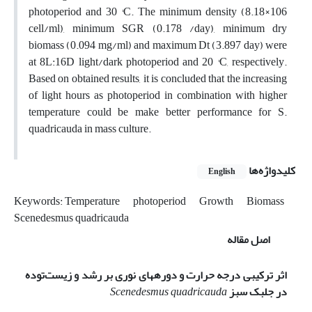
photoperiod and 30 °C. The minimum density (8.18×106
cell/ml), minimum SGR (0.178 /day), minimum dry
biomass (0.094 mg/ml) and maximum Dt (3.897 day) were
at 8L:16D light/dark photoperiod and 20 °C, respectively.
Based on obtained results, it is concluded that the increasing
of light hours as photoperiod in combination with higher
temperature could be make better performance for S.
quadricauda in mass culture.
کلیدواژه‌ها
English
Keywords: Temperature
photoperiod
Growth
Biomass
Scenedesmus quadricauda
اصل مقاله
اثر ترکیبی درجه حرارت و دوره­های نوری بر رشد و زیست‌توده
در جلبک سبز
Scenedesmus quadricauda