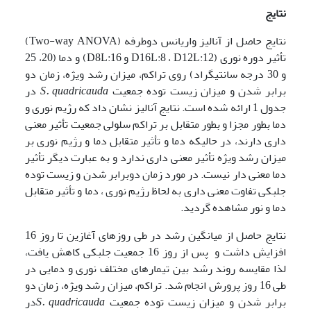
نتایج
نتایج حاصل از آنالیز واریانس دوطرفه (Two-way ANOVA)
تأثیر دوره نوری (D16L:8 ، D12L:12 و D8L:16) و دما (20، 25
و 30 درجه سانتی­گراد) روی تراکم، میزان رشد ویژه، زمان دو
برابر شدن و میزان زیست توده جمعیت
a
S. quadricaud
در
جدول 1 ارائه شده است. نتایج آنالیز نشان داد که رژیم نوری و
دما بطور مجزا و بطور متقابل بر تراکم سلولی جمعیت تأثیر معنی
داری دارند، در حالیکه دما و تأثیر متقابل دما و رژیم نوری بر
میزان رشد ویژه تأثیر معنی داری ندارد و به عبارت دیگر تأثیر
دما معنی دار نیست. در مورد زمان دوبرابر شدن و زیست توده
جلبکی تفاوت معنی داری به لحاظ رژیم نوری ، دما و تأثیر متقابل
دما و نور مشاهده گردید.
نتایج حاصل از میانگین رشد در طی روزهای آغازین تا روز 16
افزایش داشت و پس از روز 16 جمعیت جلبکی کاهش یافت،
لذا مقایسه روند رشد بین تیمارهای مختلف نوری و دمایی در
طی 16 روز پرورش انجام شد. تراکم، میزان رشد ویژه، زمان دو
برابر شدن و میزان زیست توده جمعیت
S. quadricauda
در