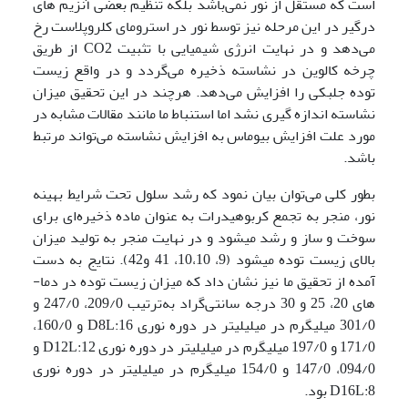
است که مستقل از نور نمی‌باشد بلکه تنظیم بعضی آنزیم های
درگیر در این مرحله نیز توسط نور در استرومای کلروپلاست رخ
می‌دهد و در نهایت انرژی شیمیایی با تثبیت CO2 از طریق
چرخه کالوین در نشاسته ذخیره می‌گردد و در واقع زیست
توده جلبکی را افزایش می‌دهد. هرچند در این تحقیق میزان
نشاسته اندازه گیری نشد اما استنباط ما مانند مقالات مشابه در
مورد علت افزایش بیوماس به افزایش نشاسته می‌تواند مرتبط
باشد.
بطور کلی می‌توان بیان نمود که رشد سلول تحت شرایط بهینه
نور، منجر به تجمع کربوهیدرات به عنوان ماده ذخیره‌ای برای
سوخت و ساز و رشد می­شود و در نهایت منجر به تولید میزان
بالای زیست توده می­شود (9، 10،10، 41 و42). نتایج به دست
آمده از تحقیق ما نیز نشان داد که میزان زیست توده در دما­
های 20، 25 و 30 درجه سانتی‌گراد به‌ترتیب 209/0، 247/0 و
301/0 میلی­گرم در میلی­لیتر در دوره نوری D8L:16 و 160/0،
171/0 و 197/0 میلی­گرم در میلی­لیتر در دوره نوری D12L:12 و
094/0، 147/0 و 154/0 میلی­گرم در میلی­لیتر در دوره نوری
D16L:8 بود.