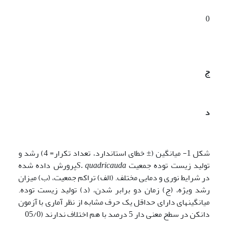
0
ج
د
شکل 1- میانگین (± خطای استاندارد، تعداد تکرار= 4) رشد و
تولید زیست توده جمعیت
S. quadricauda
پرورش داده شده
در شرایط نوری و دمایی مختلف. (الف) تراکم جمعیت، (ب) میزان
رشد ویژه، (ج) زمان دو برابر شدن، (د) تولید زیست توده.
میانگین­های دارای حداقل یک حرف مشابه از نظر آماری با آزمون
دانکن در سطح معنی دار 5 درصد با هم اختلاف ندارند (05/0