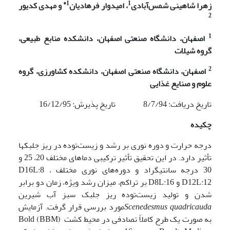
1*
1
زهرا شاهینی شمس‌آبادی
، امیدوار فرهادیان
و مهدی کدیور
2
1
اصفهان، دانشگاه صنعتی اصفهان، دانشکده منابع طبیعی،
گروه شیلات
2
اصفهان، دانشگاه صنعتی اصفهان، دانشکده کشاورزی، گروه
علوم و صنایع غذایی
تاریخ دریافت: 8/7/94 تاریخ پذیرش: 16/12/95
چکیده
درجه حرارت و دوره نوری بر رشد و زیست‌توده در ریز جلبک­ها
تأثیر دارد. در این تحقیق تأثیر ترکیبی دماهای مختلف 20، 25 و
30 درجه سانتی­گراد و دوره‌های نوری مختلف D16L:8 ،
D12L:12 و D8L:16 بر تراکم، میزان رشد ویژه، زمان دو برابر
شدن و تولید زیست‌توده ریز جلبک سبز آب شیرین
Scenedesmus quadricauda
مورد بررسی قرار گرفت. آزمایش
به صورت یک طرح کاملاً تصادفی در محیط کشت (BBM) Bold