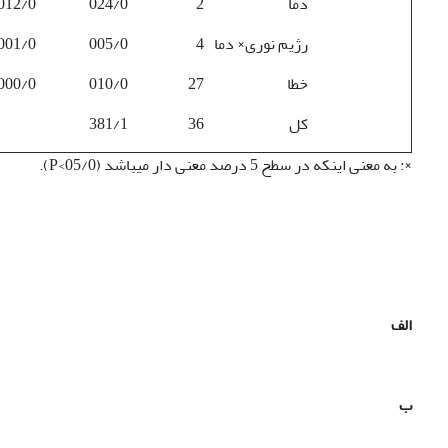
دما
2
024/0
012/0
رژیم نوری× دما
4
005/0
001/0
خطا
27
010/0
000/0
کل
36
381/1
×: به معنی اینکه در سطح 5 درصد معنی دار می­باشد (05/0>P).
الف
ب