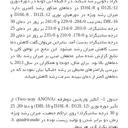
گراد بخوبی رشد می­کند، در حالیکه این گونه در دوره نوری
D12L:12 و D16L:8 در دما­های مذکور رشد کمتری دارد.
میزان رشد ویژه در دوره­های نوری D16L:8 ، D12L:12 و
D8L:16 به‌ترتیب 204/0، 229/0 و 241/0 بر روز در دمای 30
درجه سانتی­گراد، 203/0، 214/0 و 233/0 بر روز در دمای 25
درجه سانتی­گراد و 178/0، 210/0 و 235/0 بر روز در دمای 20
درجه سانتی­گراد بدست آمد. بنابراین می‌توان گفت کاهش دما
سبب کاهش میزان رشد می­شود. این نتایج در توافق کلی با
نتایج گزارش شده سایر محققان مبنی بر میزان رشد بالا در
دماها­ی بالا بود. برای مثال، جونجا و همکاران در سال 2013 با
بررسی پارامتر­های محیطی بر رشد جلبک­ها بیان نمودند که در
دما­های کمتر از دمای بهینه، سرعت رشد کاهش می­یابد.
جدول 1- آنالیز واریانس دوطرفه (Two-way ANOVA) از
تأثیر دوره نوری (D16L:8 ، D12L:12 و D8L:16) و دما (20، 25
و 30 درجه سانتی­گراد) روی تراکم جمعیت، میزان رشد ویژه،
زمان دو برابر شدن و تولید زیست توده در
S. quadricauda
.
تعداد تکرار 4 در هر تیمار.