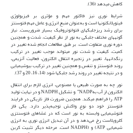
کاهش می­دهد (36).
شرایط نوری نیز فاکتور مهم و مؤثری بر فیزیولوژی
فیتوپلانکتون­ها است و به‌عنوان منبع انرژی و عامل مهم فتوسنتز
برای رشد ریزجلبک­های فتواتوتروفیک بسیار ضروریست. نیاز
گونه­های مختلف جلبکی به نور از نظر کیفیت، شدت و همچنین
دوره نوری متفاوت است. بر طبق مطالعات انجام شده تغییر در
کمیت، کیفیت و شدت نور می­تواند موجب تغییر در ترکیب
رنگدانه­ها، تغییر در زنجیره انتقال الکترون، فعالیت آنزیمی،
روند فتوسنتز و تنفس و همچنین تغییر در ترکیب بیوشیمیایی
و در نتیجه تغییر در روند رشد جلبک­ها شود (14، 16، 20 و 37).
نور چه به صورت طبیعی یا مصنوعی، انرژی لازم برای انتقال
+
الکترون از آب بهNADP
و تشکیل NADPH و در نهایت تولید
ATP را فراهم می­کند. همچنین ضرورت فاز تاریکی در فرایند
فتوسنتز خود دو نوع واکنش توجیه‌پذیر دارد. یکی فاز
فتوشیمیایی وابسته به نور است که در غشا­های فتوسنتزی
کلروپلاست رخ می‌دهد و در آن تبدیل انرژی نوری به انرژی
شیمیایی ATP) و (NADPH است. مرحله دیگر تثبیت کربن