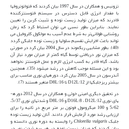
تزونیس و همکاران در سال 1997 بیان کردند که فتواتوتروف­ها
با مقدار انرژی قابل دسترس در سیستم فتوسنتزکننده
قادرند که میزان تولید زیست توده و تثبیت کربن را تعیین
نمایند. بنابراین بطور نسبی می توان استباط کرد که زمان
روشنایی طولانی‌تر به شرط عدم آسیب به مولکول کلروفیل می
تواند باعث افزایش تقسیم سلول­ها و زیست توده جلبکی ­گردد
(40). بطور مشابهی ریکموند در سال 2004 بیان کرد در صورتی
که میزان نور دریافتی توسط گیاه کمتر از میزان مورد نیاز آن
باشد، گیاه قادر به کسب انرژی لازم و عمل فتوسنتز نخواهد
بود و این مسئله موجب کاهش در رشد می­شود (35)، همچنین
آندرسون در سال 2005 بیان کرد، دوره­های نوری مناسب برای
بیشتر ریزجلبک­ها از D12L:12 تا D8L:16 متغیر هستند (7).
در تحقیق دیگری امینی خوئی و همکاران در سال 2012 دوره­
های نوری D16L:8 ، D12L:12 و D8L:16 و شدت­های نوری 5/37،
5/62 و 100 میکرومول فوتون بر متر مربع در ثانیه را برای
ارزیابی رشد مورد آزمایش قرار دادند. آنان تولید زیست توده
جلبک
Chlorella vulgaris
را وابسته به دوره نوری دانسته و
بیان کردند که میزان زیست توده در هر سه شدت نور در