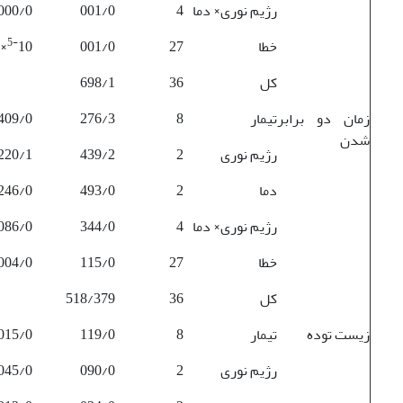
رژیم نوری× دما
4
001/0
000/0
5-
خطا
27
001/0
10×155/2
کل
36
698/1
زمان دو برابر
تیمار
8
276/3
409/0
شدن
رژیم نوری
2
439/2
220/1
دما
2
493/0
246/0
رژیم نوری× دما
4
344/0
086/0
خطا
27
115/0
004/0
کل
36
518/379
زیست توده
تیمار
8
119/0
015/0
رژیم نوری
2
090/0
045/0