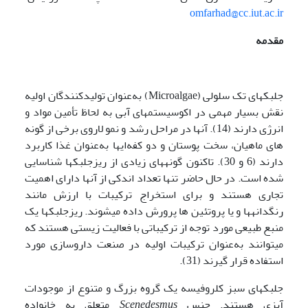
omfarhad@cc.iut.ac.ir
مقدمه
جلبک­های تک سلولی (Microalgae) به‌عنوان تولیدکنندگان اولیه
نقش بسیار مهمی در اکوسیستم­های آبی به لحاظ تأمین مواد و
انرژی دارند (14). آنها در مراحل رشد و نمو لاروی برخی از گونه
های ماهیان، سخت پوستان و دو کفه‌ای­ها به‌عنوان غذا کاربرد
دارند (6 و 30). تاکنون گونه­های زیادی از ریزجلبک­ها شناسایی
شده است. در حال حاضر تنها تعداد اندکی از آنها دارای اهمیت
تجاری هستند و برای استخراج ترکیبات با ارزش مانند
رنگدانه­ها و یا پروتئین ها پرورش داده می­شوند. ریزجلبک­ها یک
منبع طبیعی مورد توجه از ترکیباتی با فعالیت زیستی هستند که
می­توانند به‌عنوان ترکیبات اولیه در صنعت داروسازی مورد
استفاده قرار گیرند (31).
جلبک­های سبز کلروفیسه یک گروه بزرگ و متنوع از موجودات
آبزی هستند. جنس
Scenedesmus
متعلق به خانواده