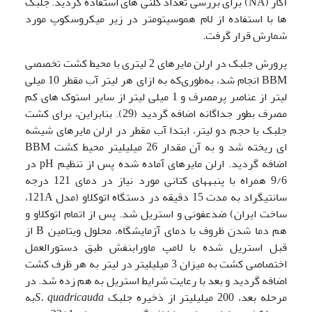
آگار (NA) برای بررسی تعداد کلنی های استفاده گردید. جلبک
ها با استفاده از لام هموسیتومتر در زیر میکروسکوپ مورد
شمارش قرار گرفت.
پرورش جلبک در ارلن مایر­های 2 لیتری با محیط کشت تخصصی
BBM انجام شد، به‌طوری‌که به ازای هر لیتر آب مقطر 10 میلی
لیتر از عناصر پرمصرف و 1 میلی لیتر از سایر استوک های کم
مصرف بطور جداگانه اضافه گردید (29). بنابراین، برای کشت
جلبک با حجم دو لیتر، ابتدا آب مقطر در ارلن مایر­های شیشه
ای ریخته شد و به آن مقدار 26 میلی­لیتر محیط کشت BBM
اضافه گردید. ارلن مایرهای آماده شده پس از تنظیم pH در
9/6 همراه با پنبه­های کتانی مورد نیاز در دمای 121 درجه
سانتی­گراد به مدت 15 دقیقه در دستگاه اتوکلاو (مدل 121A،
ساخت ایران) ضدعفونی و استریل شد. پس از اتمام اتوکلاو و
هم دما شدن ظروف با دمای آزمایشگاه، محلول ویتامین B از
قبل استریل شده با لامپ ماورابنفش طبق دستورالعمل
اختصاصی کشت به میزان 3 میلی­لیتر در لیتر به هر ظرف کشت
اضافه گردید و بعد با رعایت شرایط استریل به هم زده شد. در
مرحله بعد، 200 میلی­لیتر از ذخیره جلبک
S. quadricauda
به