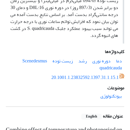
زیست توده (094/0 میلی‌گرم در میلی‌لیتر) و بیشترین زمان
دو برابر شدن (897/3 روز) در دوره نوری D8L:16 و دمای 30
درجه سانتی‌گراد بدست آمد. بر اساس نتایج بدست آمده می
توان بیان نمود که افزایش توائم ساعات نوری با درجه حرارت
می تواند سبب بهبود عملکرد جلبک S. quadricauda در کشت
های انبوه گردد.
کلیدواژه‌ها
دما
دوره نوری
رشد
زیست توده
Scenedesmus
quadricauda
20.1001.1.23832592.1397.31.1.15.1
موضوعات
بیوتکنولوژی
عنوان مقاله
English
Combine effect of temperature and photoperiod on