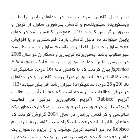
آنان دلیل کاهش سرعت رشد در دما­های پایین را تغییر
ویسکوزیته سیتوپلاسم و کاهش بهره­وری سلول از کربن و
نیتروژن گزارش کردند (23). همچنین کاهش رشد در دمای
پایین می­تواند به دلیل کاهش بازده فتوسنتزی و یا افزایش
حجم سلول به دلیل اختلال در تقسیم سلول در شرایط رشد
غیر مطلوب باشد، به‌طوری‌که کوچیاری و همکاران در سال 2008
در بررسی نقش دما و شوری بر رشد جلبک
Fibrocapsa
japonica
بیان کردند که با کاهش دما (16 درجه سانتی­گراد)
تحت غلظت­های مختلف شوری میزان رشد کاهش و در دما­های
بالا (20 و 26 درجه سانتی­گراد) میزان رشد افزایش می­یابد (13).
در برخی مطالعات بیان شده است که دما با تأثیر بر فعالیت
آنزیم Rubisco (آنزیم کاتالیزوری درگیر در فعالیت
کربوکسیلازی در فتوسنتز) بر فتوسنتز اثر می­گذارد، به‌طوری‌که
سالوسی و کرافتس براندر در سال 2004 گزارش کردند که
دما­های بالاتر از 30 درجه سانتی­گراد سبب کاهش تمایل آنزیم
Rubisco به دی اکسید کربن می­شود و از این‌رو به‌عنوان یک
عامل محدود کننده فتوسنتز، میزان تولید زیست توده را