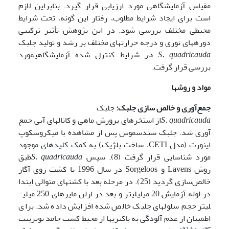
مقیاس آزمایشگاهی مورد ارزیابی قرار گیرد. بنابراین لازم
است برای ایجاد شرایط مطلوب، رفتار این گونه، تحت شرایط
محیطی مختلف بررسی شود. در این پژوهش تأثیر ترکیبی
دوره­های نوری و درجه حرارت­های مختلف بر رشد و تولید جلبک
S. quadricauda
در
شرایط کنترل شده آزمایشگاهیمورد
بررسی قرار گرفت.
مواد و روشها
جمع‌آوری و خالص سازی جلبک:
جلبک
S. quadricauda
از استخر­های پرورش ماهی و کانال­های آبی جمع
آوری شد. جلبک سندسموس پس از مشاهده با میکروسکوپ
اینورت (مدل CETI، ساخت بلژیک) به کمک کلید­های موجود
مورد شناسایی قرار گرفت (8). سپس
S. quadricauda
طبق
روش Lavens و Sorgeloos در سال 1996 با کشت روی آگار
خالص‌سازی گردید (25). در مرحله بعد با کشت­های متوالی ابتدا
در لوله آزمایش 20 میلی­لیتر و بعد در ارلن مایر­های 250 میلی­
لیتر حجم سلولهای جلبک خالص شده افزایش داده شد. برای
اطمینان از عدم آلودگی به باکتریها از محیط کشت جامد نوترینت