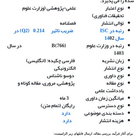
شده را می­ پذیرد.
نوع اعتبار علمی-پژوهشی (وزارت علوم
تحقیقات فناوری)
توالی انتشار فصلنامه
رتبه در ISC ضریب تاثیر
0.214
(Q2) در
سال 14
02
رتبه در وزارت علوم (B(766 در سال
1403
زبان نشریه فارسی چکیده: (انگلیسی)
نوع انتشار الکترونیکی
نوع داوری دوسو ناشناس
نوع مقاله پژوهشی، مروری، مقاله کوتاه و
یادداشت علمی
میانگین زمان داوری 3 ماه
نوع دسترسی رایگان (تمام متن)
دسته بندی موضوعی
دارد
هزینه انتشار
دارد
برای آغاز فرآیند بررسی مقاله، ارسال فایلهای زیر الزامیست: