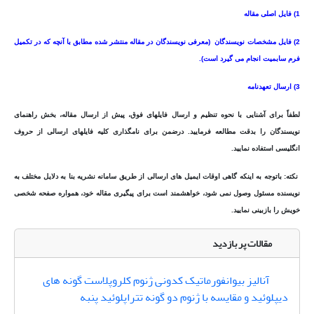
1) فایل اصلی مقاله
2) فایل مشخصات نویسندگان (معرفی نویسندگان در مقاله منتشر شده مطابق با آنچه که در تکمیل
فرم سابمیت انجام می گیرد است).
3) ارسال تعهدنامه
لطفاً برای آشنایی با نحوه تنظیم و ارسال فایلهای فوق، پیش از ارسال مقاله، بخش راهنمای
نویسندگان را بدقت مطالعه فرمایید. درضمن برای نامگذاری کلیه فایلهای ارسالی از حروف
انگلیسی استفاده نمایید.
نکته: باتوجه به اینکه گاهی اوقات ایمیل های ارسالی از طریق سامانه نشریه بنا به دلایل مختلف به
نویسنده مسئول وصول نمی شود، خواهشمند است برای پیگیری مقاله خود، همواره صفحه شخصی
خویش را بازبینی نمایید.
مقالات پر بازدید
آنالیز بیوانفورماتیک کدونی ژنوم کلروپلاست گونه های
دیپلوئید و مقایسه با ژنوم دو گونه تتراپلوئید پنبه