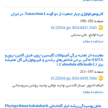
کاریومورفولوژی چهار جمعیت از دو گونهTanacetum L. در ایران
صفحه
182-196
10.22034/jpr.2024.8431.3343
نیره اولنج، علی سنبلی
مشاهده مقاله
مقایسه اثر تغذیه برگی آمینوکلات گلیسین-روی، فنیل آلانین-روی و
Zn-EDTAبر برخی شاخص‌های رشدی و فیزیولوژیکی گل همیشه
بهار (Calendula officinalis L.)
صفحه
197-211
10.22034/jpr.2024.8459.3364
الهام خانپور، مهناز اقدسی، وحید توللی، وحید روشن سروستانی
مشاهده مقاله
Phytopythium babaiaharii، عامل پوسیدگی ریشه خیار گلخانه‌ای