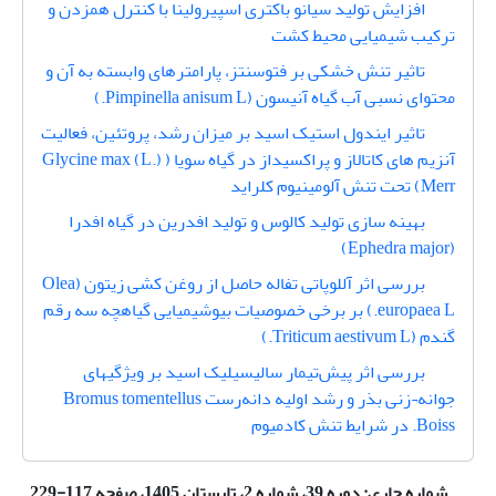
افزایش تولید سیانو باکتری اسپیرولینا با کنترل همزدن و
ترکیب شیمیایی محیط کشت
تاثیر تنش خشکی بر فتوسنتز، پارامترهای وابسته به آن و
محتوای نسبی آب گیاه آنیسون (Pimpinella anisum L.)
تاثیر ایندول استیک اسید بر میزان رشد، پروتئین، فعالیت
آنزیم های کاتالاز و پراکسیداز در گیاه سویا ( Glycine max (L.)
Merr) تحت تنش آلومینیوم کلراید
بهینه سازی تولید کالوس و تولید افدرین در گیاه افدرا
(Ephedra major)
بررسی اثر آللوپاتی تفاله حاصل از روغن کشی زیتون (Olea
europaea L.) بر برخی خصوصیات بیوشیمیایی گیاهچه سه رقم
گندم (Triticum aestivum L.)
بررسی اثر پیش‌تیمار سالیسیلیک اسید بر ویژگیهای
جوانه¬زنی بذر و رشد اولیه دانه‌رست Bromus tomentellus
Boiss. در شرایط تنش کادمیوم
شماره جاری:
دوره 39، شماره 2، تابستان 1405، صفحه 117-229