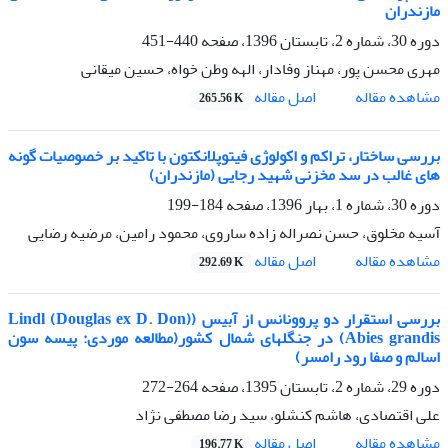
مازندران
دوره 30، شماره 2، تابستان 1396، صفحه
440-451
مهری محسن پور، مهناز وفادار، الهه وطن خواه، حسین میقانی
اصل مقاله
مشاهده مقاله
265.56 K
بررسی ساختار، تراکم و اکولوژی فیتوپلانکتون با تاکید بر خصوصیات گونه
های غالب در سد مخزنی شهید رجایی (مازندران)
دوره 30، شماره 1، بهار 1396، صفحه
184-199
آسیه مخلوق، حسن نصراله زاده ساروی، محمود رامین، مرضیه رضایی
اصل مقاله
مشاهده مقاله
292.69 K
بررسی استقرار دو پروونانس از آبیس (Lindl (Douglas ex D. Don)
Abies grandis) در جنگلهای شمال کشور(مطالعه موردی: پیسه سون
اسالم و صفا رود رامسر)
دوره 29، شماره 2، تابستان 1395، صفحه
264-272
علی اقتصادی، هاشم کنشلو، سید رضا مصطفی نژاد
اصل مقاله
مشاهده مقاله
196.77 K