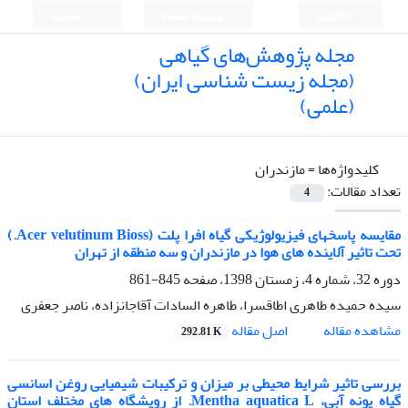
English
ورود به سامانه
ثبت نام
مجله پژوهش‌های گیاهی
(مجله زیست شناسی ایران)
(علمی)
کلیدواژه‌ها =
مازندران
تعداد مقالات:
4
مقایسه پاسخهای فیزیولوژیکی گیاه افرا پلت (Acer velutinum Bioss.)
تحت تاثیر آلاینده های هوا در مازندران و سه منطقه از تهران
دوره 32، شماره 4، زمستان 1398، صفحه
845-861
سیده حمیده طاهری اطاقسرا، طاهره السادات آقاجانزاده، ناصر جعفری
اصل مقاله
مشاهده مقاله
292.81 K
بررسی تاثیر شرایط محیطی بر میزان و ترکیبات شیمیایی روغن اسانسی
گیاه پونه آبی، Mentha aquatica L. از رویشگاه های مختلف استان