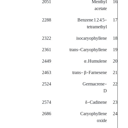
2051
Menthyl
16
acetate
2288
Benzene,1,2,4,5-
17
tetramethyl
2322
isocaryophyllene
18
2361
trans-Caryophyllene
19
2449
α –Humulene
20
2463
trans- β-Farnesene
21
2524
Germacrene-
22
D
2574
δ-Cadinene
23
2686
Caryophyllene
24
oxide