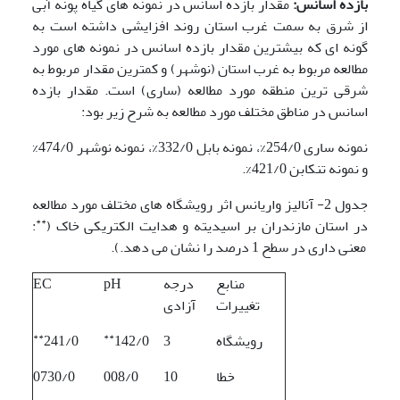
بازده اسانس:
مقدار بازده اسانس در نمونه های گیاه پونه آبی
از شرق به سمت غرب استان روند افزایشی داشته است به
گونه ای که بیشترین مقدار بازده اسانس در نمونه های مورد
مطالعه مربوط به غرب استان (نوشهر) و کمترین مقدار مربوط به
شرقی ترین منطقه مورد مطالعه (ساری) است. مقدار بازده
اسانس در مناطق مختلف مورد مطالعه به شرح زیر بود:
نمونه ساری 254/0%، نمونه بابل 332/0%، نمونه نوشهر 474/0%
و نمونه تنکابن 421/0%.
جدول 2- آنالیز واریانس اثر رویشگاه های مختلف مورد مطالعه
**
در استان مازندران بر اسیدیته و هدایت الکتریکی خاک (
:
معنی داری در سطح 1 درصد را نشان می دهد.).
منابع
درجه
pH
EC
تغییرات
آزادی
**
**
رویشگاه
3
142/0
241/0
خطا
10
008/0
0730/0