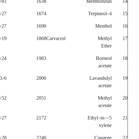
/81
1638
Menthofuran
14
/27
1674
4-Terpineol
15
/27
1690
Menthol
16
/19
1868
Carvacrol Methyl
17
Ether
/24
1983
Borneol
18
acetate
0/6
2006
Lavandulyl
19
acetate
/52
2051
Methyl
20
acetate
/27
2172
5-Ethyl-m-
21
xylene
/28
2240
Copaene
22