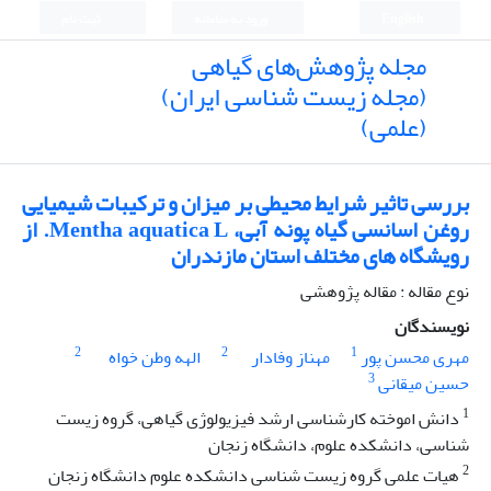
English
ورود به سامانه
ثبت نام
مجله پژوهش‌های گیاهی
(مجله زیست شناسی ایران)
(علمی)
بررسی تاثیر شرایط محیطی بر میزان و ترکیبات شیمیایی
روغن اسانسی گیاه پونه آبی، Mentha aquatica L. از
رویشگاه های مختلف استان مازندران
نوع مقاله : مقاله پژوهشی
نویسندگان
2
2
1
مهری محسن پور
مهناز وفادار
الهه وطن خواه
3
حسین میقانی
1
دانش اموخته کارشناسی ارشد فیزیولوژی گیاهی، گروه زیست
شناسی، دانشکده علوم، دانشگاه زنجان
2
هیات علمی گروه زیست شناسی دانشکده علوم دانشگاه زنجان