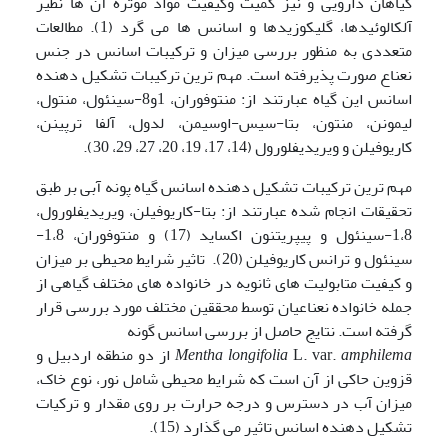
گیاهان دارویی و نیز کمیت وکیفیت مواد موثره آن ها نظیر
آلکالوئیدها، گلیکوزیدها و اسانس ها می گرد (1). مطالعات
متعددی به منظور بررسی میزان و ترکیبات اسانس در جنس
نعناع صورت پذیرفته است. مهم ترین ترکیبات تشکیل دهنده
اسانس این گیاه عبارتند از: منتوفوران، 1و8-سینئول، منتول،
لیمونن، منتون، بتا-سیس-اوسیمن، لدول، آلفا ترپینن،
کاریوفیلن و ویریدیفلورول (14، 17، 19، 20، 27، 29، 30).
مهم ترین ترکیبات تشکیل دهنده اسانس گیاه پونه آبی بر طبق
تحقیقات انجام شده عبارتند از: بتا-کاریوفیلن، ویریدیفلورول،
1،8-سینئول و پیپریتنون اکساید (17) و منتوفوران، 1،8-
سینئول و ترانس کاریوفیلن (20). تاثیر شرایط محیطی بر میزان
و کیفیت متابولیت های ثانویه در خانواده های مختلف گیاهی از
جمله خانواده نعناعیان توسط محققین مختلف مورد بررسی قرار
گرفته است. نتایج حاصل از بررسی اسانس گونه
amphilema
L. var.
Mentha longifolia
از دو منطقه اردبیل و
قزوین حاکی از آن است که شرایط محیطی شامل نور، نوع خاک،
میزان آب در دسترس و درجه حرارت بر روی مقدار و ترکیات
تشکیل دهنده اسانس تاثیر می گذارد (15).