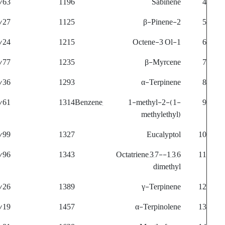
/63
1196
Sabinene
4
/27
1125
2-β-Pinene
5
/24
1215
1-Octene-3 Ol
6
/77
1235
β-Myrcene
7
/36
1293
α-Terpinene
8
/61
1314
Benzene, 1-methyl-2-(1-
9
methylethyl)
/99
1327
Eucalyptol
10
/96
1343
1,3,6-Octatriene,3,7-
11
dimethyl
/26
1389
γ-Terpinene
12
/19
1457
α-Terpinolene
13