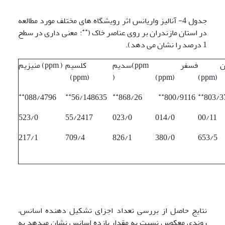
جدول 4- آنالیز واریانس اثر رویشگاه های مختلف مورد مطالعه
**
در استان مازندران بر روی عناصر خاک (
:
معنی داری در سطح
1 درصد را نشان می دهد).
نیتروژن
فسفر
سدیم(ppm
کلسیم
منیزیم (ppm )
(ppm)
)
(ppm)
(ppm)
**
**
**
**
**
088/4796
56/148635
868/26
800/9116
803/3
523/0
55/2417
023/0
014/0
00/11
217/1
709/4
826/1
380/0
653/5
نتایج حاصل از بررسی تعداد اجزای تشکیل دهنده اسانس،
روندی معکوس نسبت به مقدار بازده اسانس نشان می‍دهد به