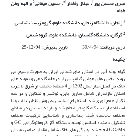
2
*
1
1
مهری محسن پور
،
مهناز وفادار
، حسین میقانی
و الهه وطن
1
خواه
1
زنجان، دانشگاه زنجان، دانشکده علوم، گروه زیست شناسی
2
گرگان، دانشگاه گلستان، دانشکده علوم، گروه شیمی
تاریخ دریافت: 30/4/94 تاریخ پذیرش: 25/12/94
چکیده
گیاه پونه آبی در استان های شمالی ایران به صورت وسیع می
روید. بخش های هوایی گیاه پیش از مرحله گلدهی و نمونه های
خاک در فصل بهار سال 1392 از 4 منطقه مختلف از شرق تا غرب
استان مازندران شامل ساری، بابل، نوشهر و تنکابن و در سه
تکرار جمع آوری شد. استخراج اسانس به روش تقطیر با آب و با
استفاده از دستگاه کلونجر انجام شد و بازده اسانس در مناطق
مختلف محاسبه شد. جداسازی و شناسایی ترکیبات مختلف
تشکیل دهنده اسانس توسط دستگاه گاز کروماتوگرافی GC و
GC/MS انجام شد. ویژگی های خاک شامل مقدار عناصر، میزان