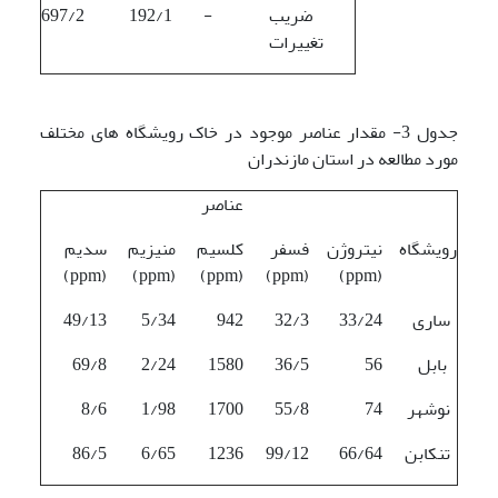
ضریب
-
192/1
697/2
تغییرات
جدول 3- مقدار عناصر موجود در خاک رویشگاه های مختلف
مورد مطالعه در استان مازندران
عناصر
رویشگاه
نیتروژن
فسفر
کلسیم
منیزیم
سدیم
(ppm)
(ppm)
(ppm)
(ppm)
(ppm)
ساری
33/24
32/3
942
5/34
49/13
بابل
56
36/5
1580
2/24
69/8
نوشهر
74
55/8
1700
1/98
8/6
تنکابن
66/64
99/12
1236
6/65
86/5