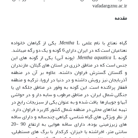
vafadar@znu.ac.ir
مقدمه
گیاه نعناع با نام علمی
Mentha
L. یکی از گیاهان خانواده
نعناعیان است که در ایران دارای 6 گونه و یک دو رگه می‍باشد.
گونه
Mentha aquatica
L. (پونه آبی) یکی از گونه های این
جنس است که در مناطق خزری در استان های گیلان، مازندران
و گلستان گسترش فراوان داشته، علاوه بر آن در منطقه
آذربایجان نیز رویش داشته و در دنیا در اروپا، ترکیه و منطقه
قفقاز پراکنده است. این گونه به وفور در مناطق جلگه ای یا
جنگلی شمال ایران، در مناطق مرطوب و سایه دار و در حواشی
آبها و جویبارها یافت شده و به عنوان یکی از سبزیجات رایج در
تهیه غذاهای محلی در منطقه شمال کشور کاربرد فراوان دارد.
از نظر ویژگی های گیاه شناسی، گیاهی چندساله و دارای ساقه
های زیرزمینی بوده، دارای ساقه هوایی به ارتفاع 90 -20
سانتی متر، افراشته یا خیزان، کرکدار با برگ های مستطیلی،