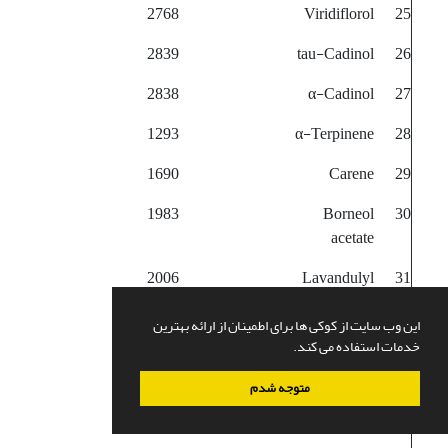
2768
Viridiflorol
25
2839
tau-Cadinol
26
2838
α-Cadinol
27
1293
α-Terpinene
28
1690
Carene
29
1983
Borneol
30
acetate
2006
Lavandulyl
31
acetate
این وب سایت از کوکی ها برای اطمینان از ارائه بهترین
2240
Copaene
32
خدمات استفاده می کند.
2264
β-Bourbonene
33
متوجه شدم
2287
β-Elymene
34