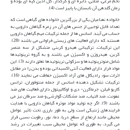
تخم مرغی، مثلثی، دایره ای و کرکدار، گل آذین کپه ای بوده و
زمان گلدهی آن تابستان یا پاییز است (4).
خانواده نعناعیان یکی از بزرگترین خانواده های گیاهی است که
تعداد قابل توجهی از جنس های آن در زمره گیاهان دارویی به
حساب می آیند. اسانس ها از جمله ترکیبات مهم گیاهان دارویی
هستند که دارای فعالیت های زیستی فراوانی می باشند (28).
این ترکیبات، ترکیباتی هیدرو کربنی متشکل از سه عنصر
کربن، هیدروژن و اکسیژن می باشند و به گروه ترپنوئیدها
شامل منوترپنوئیدها و سزکوئی ترپنوئیدها تعلق دارند (3). این
مواد فرار دارای فعالیت آنتی اکسیدانی بوده و بدن را در مقابل
اثرات سوء رادیکال های آزاد اکسیژن حفاظت می نمایند (16).
ترکیبات تشکیل دهنده اسانس از جمله منتوفوران، ترانس
کاریو فیلن، جرماکرن- دی و اوکالیپتول دارای فعالیت های ضد
عفونت، ضد التهاب، ضد مشکلات گوارشی و ضد سرطان نیز می
باشند (9). اگر چه تولید مواد موثره گیاهان دارویی با هدایت
فرایندهای ژنتیکی است ولی به طور بارزی تحت تاثیر عوامل
محیطی مانند ارتفاع از سطح دریا، دما، نور، رطوبت نسبی قرار
می گیرد، به طوری که عوامل محیطی سبب تغییرات در رشد