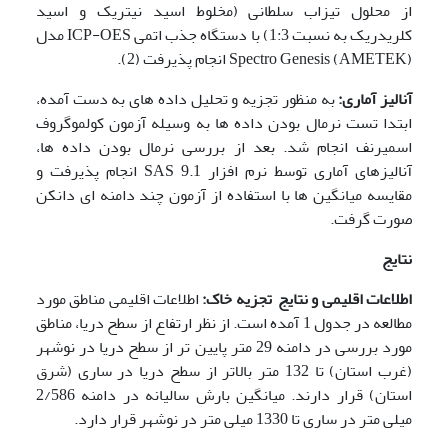
از محلول تیزاب سلطانی (مخلوط اسید نیتریک و اسید
کلریدریک به نسبت 1:3) با دستگاه جذب اتمی ICP-OES مدل
Spectro Genesis (AMETEK) انجام پذیرفت (2).
آنالیز آماری:
به منظور تجزیه و تحلیل داده های به دست آمده،
ابتدا تست نرمال بودن داده ها به وسیله آزمون کولموگروف
اسمیرنف انجام شد. بعد از بررسی نرمال بودن داده ها،
آنالیزهای آماری توسط نرم افزار SAS 9.1 انجام پذیرفت و
مقایسه میانگین ها با استفاده از آزمون چند دامنه ای دانکن
صورت گرفت.
نتایج
اطلاعات اقلیمی و نتایج تجزیه خاک:
اطلاعات اقلیمی مناطق مورد
مطالعه در جدول 1 آمده است. از نظر ارتفاع از سطح دریا، مناطق
مورد بررسی در دامنه 29 متر پایین تر از سطح دریا در نوشهر
(غرب استان) تا 132 متر بالاتر از سطح دریا در ساری (شرق
استان) قرار دارند. میانگین بارش سالیانه در دامنه 2/586
میلی متر در ساری تا 1330 میلی متر در نوشهر قرار دارد.