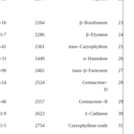
/16
2264
β-Bourbonene
23
0/7
2286
β-Elymene
24
/41
2361
trans-Caryophyllene
25
/33
2449
α-Humulene
26
/99
2462
trans-β-Farnesene
27
/24
2524
Germacrene-
28
D
/46
2557
Germacrene-B
29
0/9
2622
δ-Cadinene
30
0/5
2754
Caryophyllene oxide
31