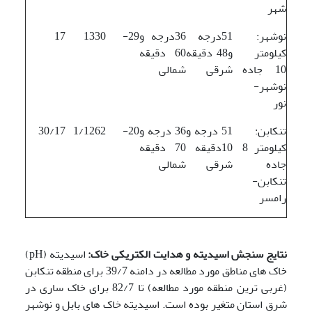
شهر
نوشهر:
51درجه
36درجه و
29-
1330
17
کیلومتر
و48 دقیقه
60 دقیقه
10 جاده
شرقی
شمالی
نوشهر-
نور
تنکابن:
51 درجه و
36 درجه و
20-
1/1262
30/17
کیلومتر 8
10دقیقه
70 دقیقه
جاده
شرقی
شمالی
تنکابن-
رامسر
نتایج سنجش اسیدیته و هدایت الکتریکی خاک:
اسیدیته (pH)
خاک های مناطق مورد مطالعه در دامنه 39/7 برای منطقه تنکابن
(غربی ترین منطقه مورد مطالعه) تا 82/7 برای خاک ساری در
شرق استان متغیر بوده است. اسیدیته خاک های بابل و نوشهر