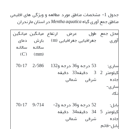
جدول 1- مشخصات مناطق مورد مطالعه و ویژگی های اقلیمی
مناطق جمع آوری گیاه
Mentha aquatica
در استان مازندران
محل جمع
طول
عرض
ارتفاع
میانگین
میانگین
آوری
جغرافیایی
جغرافیایی
(m)
بارش
دمای
سالانه
سالانه
°
C)
(
(mm)
ساری:
53 درجه و
36 درجه و
132
2/586
70/17
کیلومتر 2
3 دقیقه
33 دقیقه
جاده
شرقی
شمالی
ساری-
نکاء
بابل:
52 درجه و
36 درجه و
2-
9/714
70/17
کیلومتر 5
34 دقیقه
34 دقیقه
جاده
شرقی
شمالی
بابل-قائم