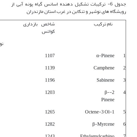
جدول 6- ترکیبات تشکیل دهنده اسانس گیاه پونه آبی از
رویشگاه های نوشهر و تنکابن در غرب استان مازندران
نام ترکیب
شاخص بازداری
کواتس
نوشهر تنک
1107
α-Pinene
1
1139
Camphene
2
1196
Sabinene
3
1203
2-β-
4
Pinene
1265
1-Octene-3 Ol
5
1282
β-Myrcene
6
1243
Ethylamylcarbino
7