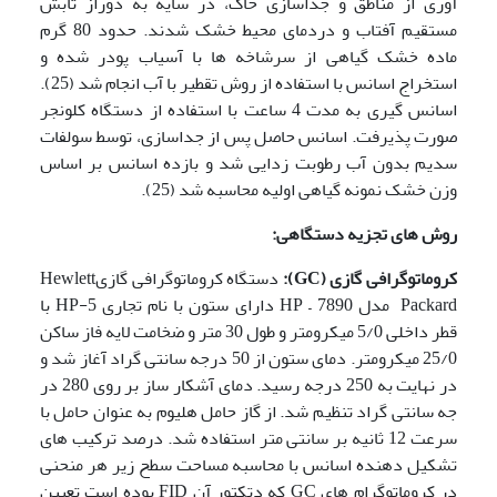
آوری از مناطق و جداسازی خاک، در سایه به دوراز تابش
مستقیم آفتاب و دردمای محیط خشک شدند. حدود 80 گرم
ماده خشک گیاهی از سرشاخه ها با آسیاب پودر شده و
استخراج اسانس با استفاده از روش تقطیر با آب انجام شد (25).
اسانس گیری به مدت 4 ساعت با استفاده از دستگاه کلونجر
صورت پذیرفت. اسانس حاصل پس از جداسازی، توسط سولفات
سدیم بدون آب رطوبت زدایی شد و بازده اسانس بر اساس
وزن خشک نمونه گیاهی اولیه محاسبه شد (25).
روش های تجزیه دستگاهی:
کروماتوگرافی گازی (
GC
):
دستگاه کروماتوگرافی گازیHewlett
Packard مدل HP – 7890 دارای ستون با نام تجاری HP-5 با
قطر داخلی 5/0 میکرومتر و طول 30 متر و ضخامت لایه فاز ساکن
25/0 میکرومتر. دمای ستون از 50 درجه سانتی گراد آغاز شد و
در نهایت به 250 درجه رسید. دمای آشکار ساز بر روی 280 در
جه سانتی گراد تنظیم شد. از گاز حامل هلیوم به عنوان حامل با
سرعت 12 ثانیه بر سانتی متر استفاده شد. درصد ترکیب های
تشکیل دهنده اسانس با محاسبه مساحت سطح زیر هر منحنی
در کروماتوگرام های GC که دتکتور آن FID بوده است تعیین