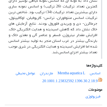
نشان داد به گونه ای که اسانس نمونه گیاهی نوشهر دارای
کمترین تعداد ترکیبات (26 ترکیب) و اسانس نمونه ساری
دارای بیشترین تعداد ترکیبات (34) ترکیب بود. شاخص ترین
ترکیبات اسانس منتوفوران، ترانس- کاریوفیلن، اوکالیپتول،
جرماکرن- دی و ویریدی فلورول بودند. نتایج آزمایش های
خاک نشان داد که کاهش اسیدیته و هدایت الکتریکی خاک،
افزایش مقدار نیتروژن، فسفر و عناصر آلی و مغذی خاک و
بارندگی بیشتر در غرب استان منجر به تولید بیشتر اسانس
شده اما افزایش اسیدیته و هدایت الکتریکی در شرق موجب
تعداد بیشتر اجزای اسانس شد.
کلیدواژه‌ها
اسانس
Mentha aquatica L
مازندران
عوامل محیطی
20.1001.1.23832592.1396.30.2.18.9
موضوعات
فیزیولوژی