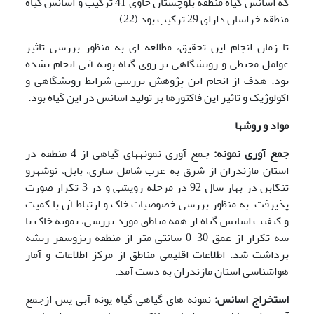
که اسانس گیاه منطقه بلوچستان حاوی 41 ترکیب و اسانس گیاه
منطقه خراسان دارای 29 ترکیب بود (22).
تا زمان انجام این تحقیق، مطالعه ای به منظور بررسی تاثیر
عوامل محیطی و رویشگاهی بر روی گیاه پونه آبی انجام نشده
بود. هدف از انجام این پژوهش بررسی شرایط رویشگاهی و
اکولوژیک و تاثیر این فاکتورها بر تولید اسانس در این گیاه بود.
مواد و روشها
جمع آوری نمونه:
جمع آوری نمونه­های گیاهی از 4 منطقه در
استان مازندران از شرق به غرب شامل ساری، بابل، نوشهرو
تنکابن در بهار سال 92 در مرحله رویشی و در 3 تکرار صورت
پذیرفت. به منظور بررسی خصوصیات خاک و ارتباط آن با کمیت
و کیفیت اسانس گیاه از همه مناطق مورد بررسی، نمونه خاک با
سه تکرار از عمق 30-0 سانتی متر از منطقه ریزوسفر ریشه
برداشت شد. اطلاعات اقلیمی مناطق از مرکز اطلاعات و آمار
هواشناسی استان مازندران به دست آمد.
استخراج اسانس:
نمونه های گیاهی گیاه پونه آبی پس ازجمع