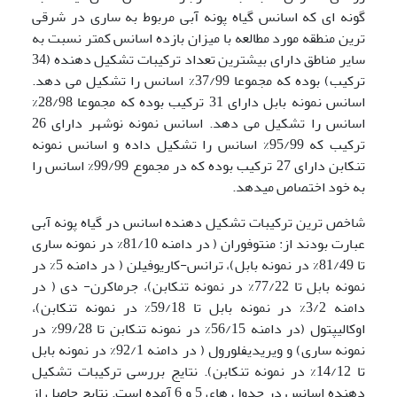
گونه ای که اسانس گیاه پونه آبی مربوط به ساری در شرقی
ترین منطقه مورد مطالعه با میزان بازده اسانس کمتر نسبت به
سایر مناطق دارای بیشترین تعداد ترکیبات تشکیل دهنده (34
ترکیب) بوده که مجموعا 37/99% اسانس را تشکیل می دهد.
اسانس نمونه بابل دارای 31 ترکیب بوده که مجموعا 28/98%
اسانس را تشکیل می دهد. اسانس نمونه نوشهر دارای 26
ترکیب که 95/99% اسانس را تشکیل داده و اسانس نمونه
تنکابن دارای 27 ترکیب بوده که در مجموع 99/99% اسانس را
به خود اختصاص می‍دهد.
شاخص ترین ترکیبات تشکیل دهنده اسانس در گیاه پونه آبی
عبارت بودند از: منتوفوران ( در دامنه 81/10% در نمونه ساری
تا 81/49% در نمونه بابل)، ترانس-کاریوفیلن ( در دامنه 5% در
نمونه بابل تا 77/22% در نمونه تنکابن)، جرماکرن- دی ( در
دامنه 3/2% در نمونه بابل تا 59/18% در نمونه تنکابن)،
اوکالیپتول (در دامنه 56/15% در نمونه تنکابن تا 99/28% در
نمونه ساری) و ویریدیفلورول ( در دامنه 92/1% در نمونه بابل
تا 14/12% در نمونه تنکابن). نتایج بررسی ترکیبات تشکیل
دهنده اسانس در جدول های 5 و 6 آمده است. نتایج حاصل از