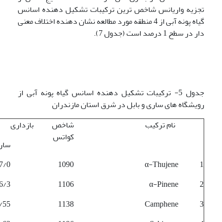
تجزیه واریانس شاخص ترین ترکیبات تشکیل دهنده اسانس
گیاه پونه آبی از 4 منطقه مورد مطالعه نشان دهنده اختلاف معنی
دار در سطح 1 درصد است (جدول 7).
جدول 5- ترکیبات تشکیل دهنده اسانس گیاه پونه آبی از
رویشگاه های ساری و بابل در شرق استان مازندران
نام ترکیب
شاخص بازداری
در
کواتس
سار
7/0
1090
α-Thujene
1
6/3
1106
α-Pinene
2
/55
1138
Camphene
3