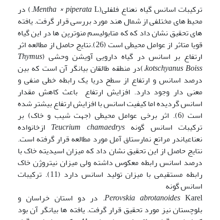
ترکیبات اسانس گیاه نعناع فلفلی(
Mentha × piperata
L.) در
محیط های مختلفی از شمال هند مورد بررسی قرار گرفت. یافته
های تحقیق نشان داد که که متابولیسم منوترپن ها در این گیاه
قویا متاثر از عوامل محیطی است (26).نتایج حاصل از مطالعه اثر
ارتفاع بر اسانس در گیاه دارویی آویشن وحشی (
Thymus
kotschyanus Boiss.
)در منطقه طالقان بیانگر آن است که بین
درصد اسانس و ارتفاع از سطح دریا یک رابطه خطی منفی و
معنی دار وجود دارد. افزایش ارتفاع باعث کاهش مقدار
اسانس گردیده اما کیفیت اسانس با افزایش ارتفاع بیشتر شده
است (6). اثر برخی عوامل محیطی (جهت شیب و خاک) بر
ترکیبات اسانس گونه
Teucrium chamaedrys
ازخانواده
نعناعیاندر مراتع نمارستاق آمل مورد مطالعه قرار گرفته است.
نتایج حاصل از این تحقیق نشان داد که میزان اسیدیته خاک با
درصد اسانس رابطه معکوس داشته ولی میزان نیتروژن خاک
رابطه مستقیمی با میزان تولید اسانس دارد (11). ترکیبات
اسانس گونه
Perovskia abrotanoides
Karel. در دو استان خراسان و
بلوچستان نیز مورد تحقیق قرار گرفت. یافته ها بیانگر آن بود