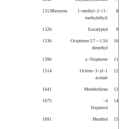
1313
Benzene, 1-methyl-2-(1-
8
methylethyl)
1326
Eucalyptol
9
1336
1,3,6-Octatriene,3,7-
10
dimethyl
1390
γ-Terpinene
11
1514
1-Octene-3-yl
12
acetate
1641
Menthofuran
13
1675
4-
14
Terpineol
1691
Menthol
15