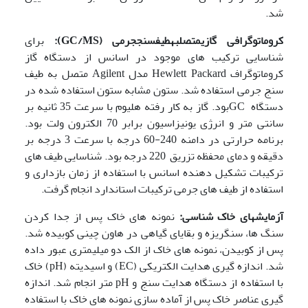
شد.
کروماتوگرافی گازی
متصل
به
طیف
سنج
جرمی
(GC/MS)
:
برای
شناسایی ترکیب های موجود در اسانس از دستگاه گاز
کروماتوگراف Hewlett Packard مدل Agilent متصل به طیف
سنج جرمی استفاده شد. ستون مشابه ستون استفاده شده در
دستگاه GCبود. گاز به کار رفته هلیوم با سرعت 35 ثانیه بر
سانتی متر و انرژی یونیزاسیون برابر 70 الکترون ولت بود.
برنامه حرارتی در دامنه 240-60 درجه با سرعت 3 درجه بر
دقیقه و دمای محفظه تزریق 220 درجه بود. شناسایی طیف های
ترکیبات تشکیل دهنده اسانس با استفاده از زمان بازداری و
استفاده از طیف های جرمی ترکیبات استاندارد انجام گرفت.
آزمایش
های خاک شناسی:
نمونه های خاک پس از جدا کردن
سنگ ها، سنگریزه و بقایای گیاهی در هاون چینی کوبیده شد.
پس از کوبیدن، نمونه های خاک از الک دو میلیمتری عبور داده
شد. اندازه گیری هدایت الکتریکی (EC) و اسیدیته (pH) خاک
با استفاده از دستگاه هدایت سنج و pH متر انجام شد. اندازه
گیری عناصر خاک پس از آماده سازی نمونه های خاک با استفاده