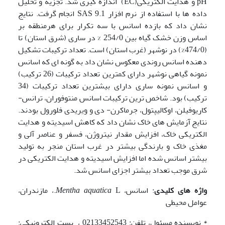
pH و هدایت الکتریکی(EC) اندازه گیری شد. تجزیه و تحلیل
داده ها با استفاده از نرم افزار SAS 9.1 انجام گرفت. نتایج
نشان داد که بازده اسانس با سه تکرار برای هرمنطقه بر
اساس وزن خشک گیاه بین 254/0 % در ساری (شرق استان) تا
(474/0%) در نوشهر (غرب استان) است. تعداد ترکیبات تشکیل
دهنده اسانس روندی معکوس نشان داد به گونه ای که اسانس
نمونه گیاهی نوشهر دارای کمترین تعداد ترکیبات (26 ترکیب)
و اسانس نمونه ساری دارای بیشترین تعداد ترکیبات (34
ترکیب) بود. شاخص ترین ترکیبات اسانس منتوفوران، ترانس-
کاریوفیلن، اوکالیپتول، جرماکرن- دی و ویریدی فلورول بودند.
نتایج آزمایش های خاک نشان داد که کاهش اسیدیته و هدایت
الکتریکی خاک، افزایش مقدار نیتروژن، فسفر و عناصر آلی و
مغذی خاک و بارندگی بیشتر در غرب استان منجر به تولید
بیشتر اسانس شده اما افزایش اسیدیته و هدایت الکتریکی در
شرق موجب تعداد بیشتر اجزای اسانس شد.
واژه های کلیدی
: اسانس،
Mentha aquatica
L.، مازندران،
عوامل محیطی
* نویسنده مسئول، تلفن: 02133452543 ، پست الکترونیکی: