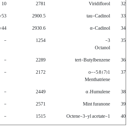
10
2781
Viridiflorol
32
/53
2900.5
tau-Cadinol
33
/44
2930.6
α-Cadinol
34
-
1254
3-
35
Octanol
-
2289
tert-Butylbenzene
36
-
2172
1(7),5,8-o-
37
Menthatriene
-
2449
α –Humulene
38
-
2571
Mint furanone
39
-
1515
1-Octene-3-yl acetate
40