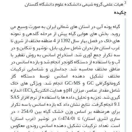
3
هیات علمی گروه شیمی دانشکده علوم دانشگاه گلستان
چکیده
گیاه پونه آبی در استان های شمالی ایران به صورت وسیع می
روید. بخش های هوایی گیاه پیش از مرحله گلدهی و نمونه
های خاک در فصل بهار سال 1392 از 4 منطقه مختلف از شرق تا
غرب استان مازندران شامل ساری، بابل، نوشهر و تنکابن و در
سه تکرار جمع آوری شد. استخراج اسانس به روش تقطیر با
آب و با استفاده از دستگاه کلونجر انجام شد و بازده اسانس در
مناطق مختلف محاسبه شد. جداسازی و شناسایی ترکیبات
مختلف تشکیل دهنده اسانس توسط دستگاه گاز
کروماتوگرافی GC و GC/MS انجام شد. ویژگی های خاک
شامل مقدار عناصر، میزان pH و هدایت الکتریکی(EC) اندازه
گیری شد. تجزیه و تحلیل داده ها با استفاده از نرم افزار SAS
9.1 انجام گرفت. نتایج نشان داد که بازده اسانس با سه تکرار
برای هرمنطقه بر اساس وزن خشک گیاه بین 254/0 % در
ساری (شرق استان) تا (474/0%) در نوشهر (غرب استان)
است. تعداد ترکیبات تشکیل دهنده اسانس روندی معکوس