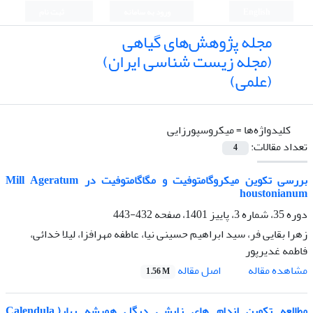
English
ورود به سامانه
ثبت نام
مجله پژوهش‌های گیاهی
(مجله زیست شناسی ایران)
(علمی)
کلیدواژه‌ها =
میکروسپورزایی
تعداد مقالات:
4
بررسی تکوین میکروگامتوفیت و مگاگامتوفیت در Mill Ageratum
houstonianum
دوره 35، شماره 3، پاییز 1401، صفحه
432-443
زهرا بقایی فر، سید ابراهیم حسینی نیا، عاطفه مهرافزا، لیلا خدائی،
فاطمه غدیرپور
اصل مقاله
مشاهده مقاله
1.56 M
مطالعه تکوین اندام های زایشی درگل همیشه بهار(.Calendula