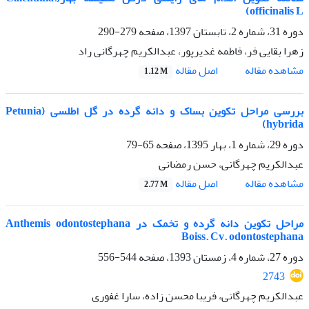
officinalis L)
دوره 31، شماره 2، تابستان 1397، صفحه
279-290
زهرا بقایی فر، فاطمه غدیرپور، عبدالکریم چهرگانی راد
اصل مقاله
مشاهده مقاله
1.12 M
بررسی مراحل تکوین بساک و دانه گرده در گل اطلسی (Petunia
hybrida)
دوره 29، شماره 1، بهار 1395، صفحه
65-79
عبدالکریم چهرگانی، حسن رمضانی
اصل مقاله
مشاهده مقاله
2.77 M
مراحل تکوین دانه گرده و تخمک در Anthemis odontostephana
Boiss. Cv. odontostephana
دوره 27، شماره 4، زمستان 1393، صفحه
544-556
2743
عبدالکریم چهرگانی، فریبا محسن زاده، سارا غفوری