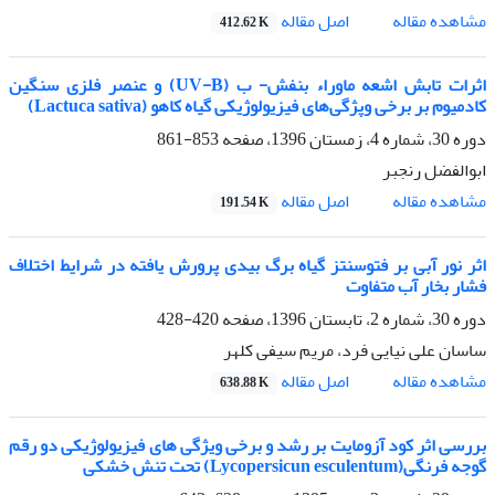
اصل مقاله
مشاهده مقاله
412.62 K
اثرات تابش اشعه ماوراء بنفش- ب (UV-B) و عنصر فلزی سنگین
کادمیوم بر برخی وپژگی‌های فیزیولوژیکی گیاه کاهو (Lactuca sativa)
دوره 30، شماره 4، زمستان 1396، صفحه
853-861
ابوالفضل رنجبر
اصل مقاله
مشاهده مقاله
191.54 K
اثر نور آبی بر فتوسنتز گیاه برگ بیدی پرورش یافته در شرایط اختلاف
فشار بخار آب متفاوت
دوره 30، شماره 2، تابستان 1396، صفحه
420-428
ساسان علی نیایی فرد، مریم سیفی کلهر
اصل مقاله
مشاهده مقاله
638.88 K
بررسی اثر کود آزومایت بر رشد و برخی ویژگی های فیزیولوژیکی دو رقم
گوجه فرنگی(Lycopersicun esculentum) تحت تنش خشکی