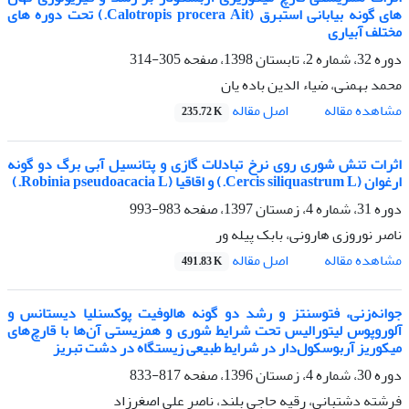
های ‌گونه بیابانی ‌استبرق (Calotropis procera Ait.) تحت دوره های
مختلف آبیاری
دوره 32، شماره 2، تابستان 1398، صفحه
305-314
محمد بهمنی، ضیاء الدین باده یان
اصل مقاله
مشاهده مقاله
235.72 K
اثرات تنش شوری روی نرخ تبادلات گازی و پتانسیل آبی برگ دو گونه
ارغوان (Cercis siliquastrum L.) و اقاقیا (Robinia pseudoacacia L.)
دوره 31، شماره 4، زمستان 1397، صفحه
983-993
ناصر نوروزی هارونی، بابک پیله ور
اصل مقاله
مشاهده مقاله
491.83 K
جوانه‌زنی، فتوسنتز و رشد دو گونه هالوفیت پوکسنلیا دیستانس و
آلوروپوس لیتورالیس تحت شرایط شوری و همزیستی آن‌ها با قارچ‌های
میکوریز آربوسکول‌دار در شرایط طبیعی زیستگاه در دشت تبریز
دوره 30، شماره 4، زمستان 1396، صفحه
817-833
فرشته دشتبانی، رقیه حاجی بلند، ناصر علی اصغرزاد