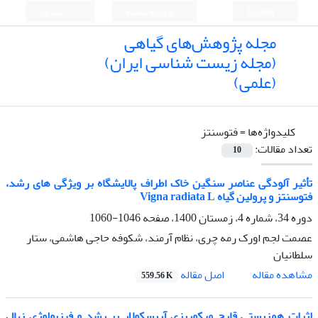
English
ورود به سامانه
ثبت نام
مجله پژوهش‌های گیاهی
(مجله زیست شناسی ایران)
(علمی)
کلیدواژه‌ها =
فتوسنتز
تعداد مقالات:
10
تأثیر آلودگی عناصر سنگین خاک اطراف پالایشگاه بر ویژگی های رشد،
فتوسنتز و پرولین گیاه Vigna radiata L
دوره 34، شماره 4، زمستان 1400، صفحه
1046-1060
عصمت لجم اورک رمه چری، نظام آرمند، شکوفه حاجی هاشمی، ستار
سلطانیان
اصل مقاله
مشاهده مقاله
559.56 K
اثرات همزیستی قارچ ‌میکوریزی آربسکولار بر رشد و فیزیولوژی نهال