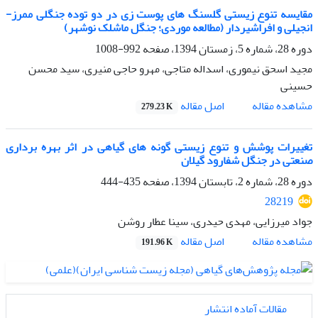
مقایسه تنوع زیستی گلسنگ های پوست زی در دو توده جنگلی ممرز-
انجیلی و افراشیردار (مطالعه موردی؛ جنگل ماشلک نوشهر)
دوره 28، شماره 5، زمستان 1394، صفحه
992-1008
مجید اسحق نیموری، اسداله متاجی، مهرو حاجی منیری، سید محسن
حسینی
اصل مقاله
مشاهده مقاله
279.23 K
تغییرات پوشش و تنوع زیستی گونه های گیاهی در اثر بهره برداری
صنعتی در جنگل شفارود گیلان
دوره 28، شماره 2، تابستان 1394، صفحه
435-444
28219
جواد میرزایی، مهدی حیدری، سینا عطار روشن
اصل مقاله
مشاهده مقاله
191.96 K
مقالات آماده انتشار