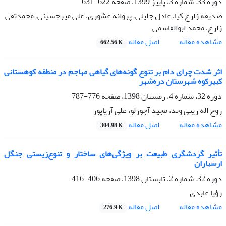
دوره 33، شماره 3، پاییز 1399، صفحه
622-631
صدیقه زارع کیا، عادل جلیلی، پروانه عشوری، علی میرحسینی، محمدتقی
زارع، محمد ابوالقاسمی
اصل مقاله
مشاهده مقاله
662.56 K
اثر شدت چرای دام بر تنوع گونه‌های گیاهی مهاجم در منطقه کوهستانی
کبیرکوه شهرستان دره‌شهر
دوره 32، شماره 4، زمستان 1398، صفحه
776-787
روح اله زینی وند، مجید آجورلو، علی آریاپور
اصل مقاله
مشاهده مقاله
304.98 K
تأثیر گردشگری طبیعت بر ویژگی‌های ساختار و تنوع‌زیستی جنگل
ارسباران
دوره 32، شماره 2، تابستان 1398، صفحه
406-416
رؤیا عابدی
اصل مقاله
مشاهده مقاله
276.9 K