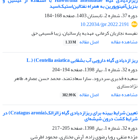
ریزازدیادی گیاه Haworthia attenuatae با استفاده از کینتین و
بنزیل‌آمینوپورین به همراه نفتالین‌استیک‌اسید
دوره 37، شماره 2، تابستان 1403، صفحه
168-184
10.22034/jpr.2022.2191
نفیسه نجاریان کرمانی، مهدیه پارسائیان، زیبا قسیمی حق
اصل مقاله
مشاهده مقاله
1.33 M
ریز ازدیادی گیاه دارویی آب بشقابی L.) (Centella asiatica
دوره 32، شماره 1، بهار 1398، صفحه
194-204
سعیده قدیری سردرود، سارا سعادتمند، محمد حسن عصاره، طاهر
نژادستاری
اصل مقاله
مشاهده مقاله
382.99 K
تعیین شرایط بهینه برای ریزازدیادی گیاه زالزالک(Cratagus aronia) در
شرایط کشت درون شیشه‌ای
دوره 32، شماره 1، بهار 1398، صفحه
205-217
مژده متقی، رویا رضوی زاده، آرش مختاری، محمود اطرشی