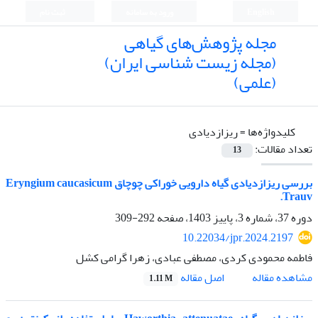
English
ورود به سامانه
ثبت نام
مجله پژوهش‌های گیاهی
(مجله زیست شناسی ایران)
(علمی)
کلیدواژه‌ها =
ریزازدیادی
تعداد مقالات:
13
بررسی ریزازدیادی گیاه دارویی خوراکی چوچاق Eryngium caucasicum
Trauv.
دوره 37، شماره 3، پاییز 1403، صفحه
292-309
10.22034/jpr.2024.2197
فاطمه محمودی کردی، مصطفی عبادی، زهرا گرامی کشل
اصل مقاله
مشاهده مقاله
1.11 M