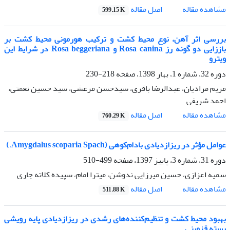
اصل مقاله
مشاهده مقاله
599.15 K
بررسی اثر آهن، نوع محیط کشت و ترکیب هورمونی محیط کشت بر
باززایی دو گونه رز Rosa canina و Rosa beggeriana در شرایط این
ویترو
دوره 32، شماره 1، بهار 1398، صفحه
218-230
مریم مرادیان، عبدالرضا باقری، سیدحسن مرعشی، سید حسین نعمتی،
احمد شریفی
اصل مقاله
مشاهده مقاله
760.29 K
عوامل مؤثر در ریزازدیادی بادام‌کوهی (Amygdalus scoparia Spach.)
دوره 31، شماره 3، پاییز 1397، صفحه
499-510
سمیه اعزازی، حسین میرزایی ندوشن، میترا امام، سپیده کلاته جاری
اصل مقاله
مشاهده مقاله
511.88 K
بهبود محیط کشت و تنظیم‌کننده‌های رشدی در ریزازدیادی پایه رویشی
پسته قزوینی