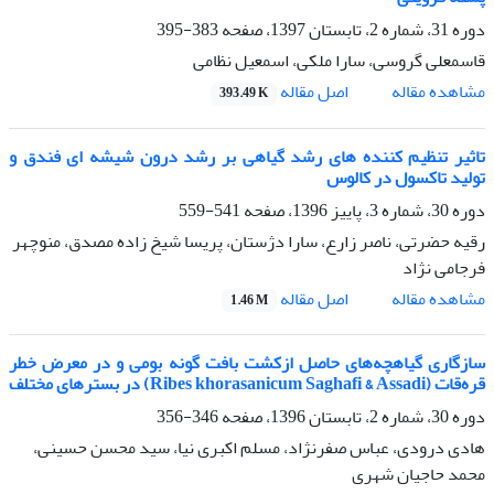
دوره 31، شماره 2، تابستان 1397، صفحه
383-395
قاسمعلی گروسی، سارا ملکی، اسمعیل نظامی
اصل مقاله
مشاهده مقاله
393.49 K
تاثیر تنظیم کننده های رشد گیاهی بر رشد درون شیشه ای فندق و
تولید تاکسول در کالوس
دوره 30، شماره 3، پاییز 1396، صفحه
541-559
رقیه حضرتی، ناصر زارع، سارا دژستان، پریسا شیخ زاده مصدق، منوچهر
فرجامی نژاد
اصل مقاله
مشاهده مقاله
1.46 M
سازگاری گیاهچه‌های حاصل ازکشت بافت گونه بومی و در معرض خطر
قره‌قات (Ribes khorasanicum Saghafi & Assadi) در بسترهای مختلف
دوره 30، شماره 2، تابستان 1396، صفحه
346-356
هادی درودی، عباس صفرنژاد، مسلم اکبری نیا، سید محسن حسینی،
محمد حاجیان شهری