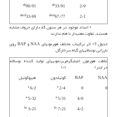
ab
ab
00/91
33/91
2/0
abcd
abcd
33/69
67/77
2/1
* اعداد موجود در هر ستون که دارای حروف مشابه
هستند، تفاوت معنی­دار با هم ندارند.
جدول 3
-
اثر ترکیبات مختلف هورمونهای NAA و BAP روی
باززایی نوساقه­های گیاه سرخارگل
غلظت هورمون­ (میلی­گرم
ریزنمونه­های تولید کننده نوساقه
در لیتر)
(%)
NAA
BAP
کوتیلدون
هیپوکوتیل
e
e
6/2
2/4
0
0
a
a
5/32
5/31
4/0
bc
bc
3/21
7/21
4/2