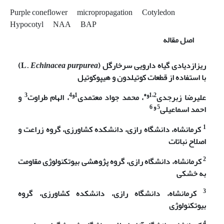
Purple coneflower
micropropagation
Cotyledon
Hypocotyl
NAA
BAP
اصل مقاله
ریز­ازدیادی گیاه دارویی سرخارگل
(
Echinacea purpurea
L.
)
با استفاده از قطعات کوتیلدون و هیپوکوتیل
1،2و*
1و4
3
علیرضا زبرجدی
، محمد جواد معتمدی
،
الهام طراوت
و
5 و 6
احمد اسماعیلی
1
کرمانشاه، دانشگاه رازی، دانشکده کشاورزی، گروه زراعت و
اصلاح نباتات
2
کرمانشاه، دانشگاه رازی، گروه پژوهشی بیوتکنولوژی مقاومت
به خشکی
3
کرمانشاه، دانشگاه رازی، دانشکده کشاورزی، گروه
بیوتکنولوژی
4