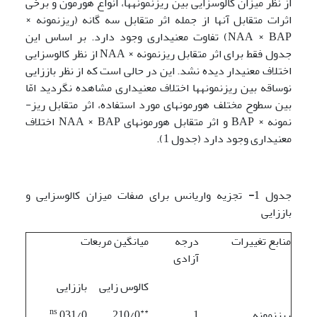
از نظر میزان کالوس­زایی بین ریزنمونه­ها، انواع هورمون­ و برخی
اثرات متقابل آنها از جمله اثر متقابل سه گانه (ریز­نمونه ×
NAA × BAP) تفاوت معنی­داری وجود دارد. بر اساس این
جدول فقط برای اثر متقابل ریز­نمونه × NAA از نظر کالوس­زایی
اختلاف معنی­دار دیده نشد. این در حالی است که از نظر باززایی
نوساقه بین ریزنمونه­ها اختلاف معنی­داری مشاهده نگردید امّا
بین سطوح مختلف هورمونهای مورد استفاده، اثر متقابل ریز­
نمونه × BAP و اثر متقابل هورمونهای NAA × BAP اختلاف
معنی­داری وجود دارد (جدول 1).
جدول 1
-
تجزیه واریانس برای صفات میزان کالوس­زایی و
باززایی
منابع تغییرات
درجه
میانگین مربعات
آزادی
کالوس زایی
باززایی
ns
**
ریز­نمونه
1
210/0
031/0