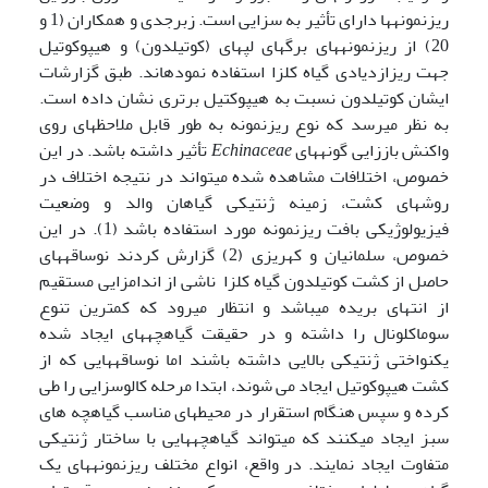
ریزنمونه­ها دارای تأثیر به سزایی است. زبرجدی و همکاران (1 و
20) از ریزنمونه­های برگهای لپه­ای (کوتیلدون) و هیپوکوتیل
جهت ریزازدیادی گیاه کلزا استفاده نموده­اند. طبق گزارشات
ایشان کوتیلدون نسبت به هیپوکتیل برتری نشان داده است.
به نظر می­رسد که نوع ریزنمونه به طور قابل ملاحظه­ای روی
واکنش باززایی گونه­های
Echinaceae
تأثیر داشته باشد. در این
خصوص، اختلافات مشاهده شده می­تواند در نتیجه اختلاف در
روشهای کشت، زمینه ژنتیکی گیاهان والد و وضعیت
فیزیولوژیکی بافت ریزنمونه مورد استفاده باشد (1). در این
خصوص، سلمانیان و کهریزی (2) گزارش کردند نوساقه­های
حاصل از کشت کوتیلدون گیاه کلزا ناشی از اندام­زایی مستقیم
از انتهای بریده می­باشد و انتظار می­رود که کمترین تنوع
سوماکلونال را داشته و در حقیقت گیاهچه­های ایجاد شده
یکنواختی ژنتیکی بالایی داشته باشند اما نوساقه­هایی که از
کشت هیپوکوتیل ایجاد می شوند، ابتدا مرحله کالوس­زایی را طی
کرده و سپس هنگام استقرار در محیطهای مناسب گیاهچه های
سبز ایجاد می­کنند که می­تواند گیاهچه­هایی با ساختار ژنتیکی
متفاوت ایجاد نمایند. در واقع، انواع مختلف ریزنمونه­های یک