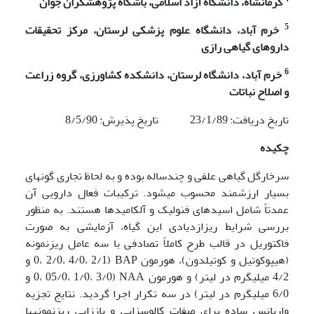
کرمانشاه، دانشگاه آزاد اسلامی، باشگاه پژوهشگران جوان
5
خرم آباد، دانشگاه علوم پزشکی لرستان، مرکز تحقیقات
داروهای گیاهی رازی
6
خرم آباد، دانشگاه لرستان، دانشکده کشاورزی، گروه زراعت
و اصلاح نباتات
تاریخ دریافت: 23/1/89 تاریخ پذیرش: 8/5/90
چکیده
سرخارگل گیاهی علفی و چندساله بوده و به لحاظ تجاری گونه­ای
بسیار ارزشمند محسوب می­شود. ترکیبات فعال دارویی آن
عمدتاً شامل اسیدهای فنولیک و آلکامیدها هستند. به منظور
بررسی شرایط ریزازدیادی این گیاه، آزمایشی به صورت
فاکتوریل در قالب طرح کاملاً تصادفی با سه عامل ریزنمونه
(هیپوکوتیل و کوتیلدون)، هورمون BAP (0، 2/0، 4/0، 2/1 و
4/2 میلی­گرم در لیتر) و هورمون NAA (0، 05/0، 1/0، 3/0 و
6/0 میلی­گرم در لیتر) در سه تکرار اجرا گردید. نتایج تجزیه
واریانس ساده برای صفات کالوس­زایی و باززایی ریزنمونه­ها