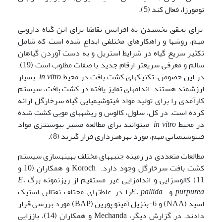
تومورزا، فعال کند (5).
برای تحقق بخشیدن به افزایش تقاضا برای این گیاه دارویی
مهم، روش­ها و راهکارهای مختلفی ابداع شده است که شامل
تکثیر سریع گیاه در شرایط استریل و به دست آوردن گیاهان
سالم و معرفی سریع­تر ارقام جدید با صفات مطلوب است (19).
در این خصوص، تکنیکهای کشت بافت در محیط
in vitro
بسیار
ارزشمند هستند. اندامهای تمایز یافته در کشت بافت، سیستم
کارآمدی را برای تولید مواد فیتوشیمیایی گیاه سرخارگل ارائه
کرده است. در کل، سلول، کالوس و ریشه­های مویی کشت شده
در محیط
in vitro
می­توانند برای مطالعه مسیر بیوسنتزی مواد
فیتوشیمیایی مهم، مورد بهره­برداری قرار گیرند (8).
مطالعات متعددی در زمینه جنبه­های مختلف بهینه­سازی سیستم
کشت بافت سرخارگل وجود دارد. Koroch و همکاران (10 و
11) کالوس­زایی و اندام­زایی غیر مستقیم از ریزنمونه برگ
E.
purpurea
و
E. pallida
را در غلظتهای مختلف نفتالن استیک
اسید (NAA) و 6-بنزیل آمینو پورین (BAP) مورد بررسی قرار
دادند. در گزارش دیگر، Mechanda و همکاران (14)، باززایی