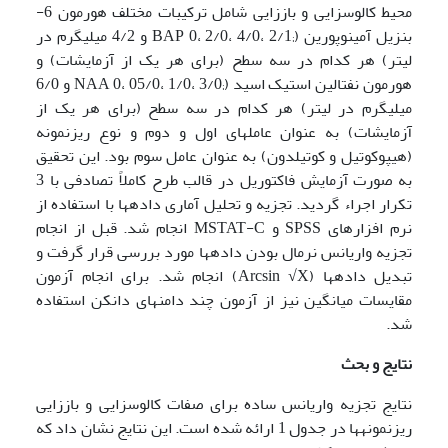
محیط کالوس­زایی و باززایی شامل ترکیبات مختلف هورمون 6-
بنزیل آمینوپورین (;BAP 0، 2/0، 4/0، 2/1 و 4/2 میلی­گرم در
لیتر) هر کدام در سه سطح (برای هر یک از آزمایشات) و
هورمون نفتالین استیک اسید (;NAA 0، 05/0، 1/0، 3/0 و 6/0
میلی­گرم در لیتر) هر کدام در سه سطح (برای هر یک از
آزمایشات) به عنوان عاملهای اول و دوم و نوع ریزنمونه
(هیپوکوتیل و کوتیلدون) به عنوان عامل سوم بود. این تحقیق
به صورت آزمایش فاکتوریل در قالب طرح کاملاً تصادفی با 3
تکرار اجراء گردید. تجزیه و تحلیل آماری داده­ها با استفاده از
نرم افزارهای SPSS و MSTAT-C انجام شد. قبل از انجام
تجزیه واریانس نرمال بودن داده­ها مورد بررسی قرار گرفت و
تبدیل داده­ها (Arcsin √X) انجام شد. برای انجام آزمون
مقایسات میانگین نیز از آزمون چند دامنه­ای دانکن استفاده
شد.
نتایج و بحث
نتایج تجزیه واریانس ساده برای صفات کالوس­زایی و باززایی
ریزنمونه­ها در جدول 1 ارائه شده است. این نتایج نشان داد که