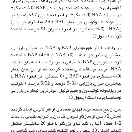
در هیپوکوتیل 33/65 درصد بود. در این رابطه، بیشترین میزان
کالوس­زایی در ریزنمونه کوتیلدون در تیمار BAP (2/0 میلی­گرم
در لیتر) و NAA (0 میلی­گرم در لیتر) به میزان 97 درصد و در
ریزنمونه هیپوکوتیل در تیمار BAP (2/0 میلی­گرم در لیتر)
وNAA (6/0 میلی­گرم در لیتر) بمیزان 91 درصد مشاهده
گردید (جدول2).
در رابطه با اثر هورمونهای BAP و NAA در میزان باززایی،
بیشترین تأثیر در غلظت (0) NAA و (4/0) BAP مشاهده
گردید. هورمون BAP به تنهایی یا در ترکیب با غلظتهای مختلف
NAA ، تولید نوساقه های متعدد کردند که از این میان تیمار
(4/0 میلی­گرم در لیتر) BAP و (0 میلی­گرم در لیتر) NAA با
بیشترین میزان باززایی (5/31 درصد و 5/32 درصد ) بترتیب
در ریزنمونه کوتیلدون و هیپوکوتیل، موثرترین تیمار در باززایی
نوساقه­ها بوده است (جدول 3).
پس از پنج هفته، نوساقه­های متعددی از هر کالوس ایجاد گردید
(شکل 2). پس از سازگار نمودن گیاهان با شرایط طبیعی به مدت
2-1 هفته، آن­ها به گلدانهای بزرگ­تر با قطر 20 سانتیمتر منتقل
شدند (شکل 3). سطوح و نوع تنظیم کننده­های رشد گیاهی به