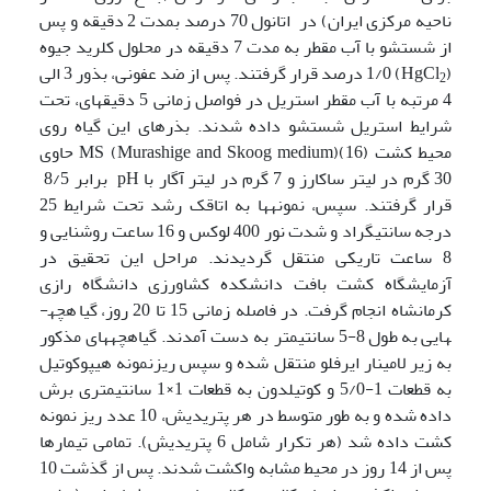
ناحیه مرکزی ایران) در اتانول 70 درصد بمدت 2 دقیقه و پس
از شستشو با آب مقطر به مدت 7 دقیقه در محلول کلرید جیوه
(HgCl
) 1/0 درصد قرار گرفتند. پس از ضد عفونی، بذور 3 الی
2
4 مرتبه با آب مقطر استریل در فواصل زمانی 5 دقیقه­ای، تحت
شرایط استریل شستشو داده شدند. بذرهای این گیاه روی
محیط کشت MS (Murashige and Skoog medium)(16) حاوی
30 گرم در لیتر ساکارز و 7 گرم در لیتر آگار با pH برابر 8/5
قرار گرفتند. سپس، نمونه­ها به اتاقک رشد تحت شرایط 25
درجه سانتی­گراد و شدت نور 400 لوکس و 16 ساعت روشنایی و
8 ساعت تاریکی منتقل گردیدند. مراحل این تحقیق در
آزمایشگاه کشت بافت دانشکده کشاورزی دانشگاه رازی
کرمانشاه انجام گرفت. در فاصله زمانی 15 تا 20 روز، گیاهچه­
هایی به طول 8-5 سانتیمتر به دست آمدند. گیاهچه­های مذکور
به زیر لامینار ایرفلو منتقل شده و سپس ریزنمونه هیپوکوتیل
به قطعات 1-5/0 و کوتیلدون به قطعات 1×1 سانتیمتری برش
داده شده و به طور متوسط در هر پتری­دیش، 10 عدد ریز نمونه
کشت داده شد (هر تکرار شامل 6 پتری­دیش). تمامی تیمارها
پس از 14 روز در محیط مشابه واکشت شدند. پس از گذشت 10