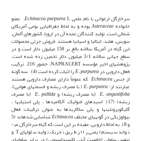
سرخارگل ارغوانی با نام علمی
Echinacea purpurea
L. عضو
خانواده
Asteraceae
بوده و به لحاظ جغرافیایی بومی آمریکای
شمالی است. تولید کنندگان عمده آن در اروپا، کشورهای آلمان،
سویس، هلند، ایتالیا و اسپانیا هستند. فروش جزئی محصولات
این گیاه در آمریکا سالانه بالغ بر 158 میلیون دلار است و در
سطح جهانی سالانه 3/1 میلیون دلار تخمین زده شده است.
پژوهشهای اخیر مؤسسه NAPRALERT، حضور 216 ترکیب
فعال دارویی در
E. purpurea
را اثبات کرده است (4). سه گونه
از جنس
Echinacea
که عموماً دارای مصارف دارویی هستند
عبارتند از:
E. purpurea
( با مصرف ریشه و قسمتهای هوایی)،
E. angustifolia
(با مصرف ریشه) و
E. pallida
(با مصرف
ریشه) (17). اسیدهای فنولیک، آلکامیدها ، پلی استیلن­ها ،
گلیکوپروتئین­ها و پلی ساکاریدها به عنوان ترکیبات فعال
بیولوژیکی در گونه­های مختلف
Echinacea
شناسایی شده­اند (5
و 8). به لحاظ دارویی، عقیده بر این است که گیاه سرخارگل می­
تواند سیستم ایمنی را از طریق تحریک تولید سلولهای T و
تنفس سلولی (خاصیت آنتی اکسیداسیونی) در برابر سلولهای