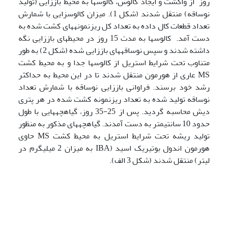
روز از واکشت و ایجاد کالوس، کالوسها به محیط باززایی (تولید
نوساقه) منتقل شدند (شکل 1). میزان کالوس­زایی با شمارش
تعداد قطعات کال داده به تعداد کل ریزنمونه­های کشت شده به
دست آمد. کالوسها به مدت 15 روز در محیط­های باززایی نگه
داشته شدند و سپس نوساقه­های باززایی شده (شکل 2) به طور
متناوب تحت شرایط استریل از کالوسها جدا و به محیط کشت
MS عاری از هورمون منتقل شدند تا در این محیط به حداکثر
رشد خود برسند. فراوانی باززایی نوساقه با شمارش تعداد
نوساقه تولید شده به تعداد ریزنمونه کشت شده در هر پتری
دیش محاسبه گردید. پس از 25-35 روز، گیاهچه­هایی با طول
حدود 10 سانتیمتر به دست آمدند. گیاهچه­های مذکور به منظور
تولید ریشه تحت شرایط استریل به محیط کشت MS حاوی
هورمون اندول بوتیریک اسید (IBA به میزان 2 میلی­گرم در
لیتر) منتقل شدند (شکل 3 الف).