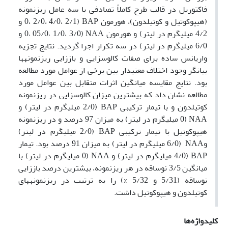
فاکتوریل در قالب طرح کاملاً تصادفی با سه عامل ریزنمونه
(هیپوکوتیل و کوتیلدون)، هورمون BAP (0، 2/0، 4/0، 2/1 و
4/2 میلی­گرم در لیتر) و هورمون NAA (0، 05/0، 1/0، 3/0 و
6/0 میلی­گرم در لیتر) در سه تکرار اجرا گردید. نتایج تجزیه
واریانس ساده برای صفات کالوس­زایی و باززایی ریزنمونه­ها
بیانگر وجود اختلاف معنی­دار بین برخی از عوامل مورد مطالعه
بود. نتایج مقایسه میانگین اثرات متقابل بین عوامل مورد
مطالعه نشان داد که بیشترین میزان کالوس­زایی در ریزنمونه
کوتیلدون و با تیمار ترکیبی BAP (2/0 میلی­گرم در لیتر) و
NAA (0 میلی­گرم در لیتر) به میزان 97 درصد و در ریزنمونه
هیپوکوتیل با تیمار ترکیبی BAP (2/0 میلی­گرم در لیتر)
وNAA (6/0 میلی­گرم در لیتر) به میزان 91 درصد بود. تیمار
BAP (4/0 میلی­گرم در لیتر) و NAA (0 میلی­گرم در لیتر) با
میانگین 3/5 نوساقه در هر ریزنمونه، بیشترین درصد باززایی
نوساقه (5/31 و 5/32 %) را به ترتیب در ریزنمونه­های
کوتیلدون و هیپوکوتیل داشت.
کلیدواژه‌ها