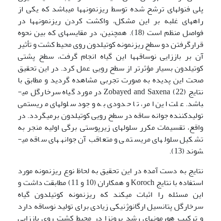
پلی فنولهای ترشح شده توسط ریزنمونه­ها می­باشد که یکی از
راههای غلبه بر این مشکل، واکشت کردن ریزنمونه­ها در
فواصل منظم است (18). همچنین، در مقایسه­ای که بین نحوه
قرارگرفتن دو سطح ریزنمونه کوتیلدون روی محیط کشت و تأثیر
آن بر باززایی نوساقه­ها این گیاه انجام گرفت، سطح پشتی
کوتیلدون بسیار مؤثرتر از سطح رویی عمل کرد. در این تحقیق
صحت این پدیده به صورت تجربی مشاهده گردید و مطابق با
نتایج Zobayed and Saxena (22) در مورد گیاه سرخارگل می­
باشد. علت این امر، تا حدودی به وجود سلولهای مریستمی
تولیدکننده جوانه ساقه در سطح رویی کوتیلدون برمی­گردد. در
واقع، تقسیمات مکرر سلولهای زیرپوستی برگی اولیه منجر به
تشکیل سلولهای مریستمی و متعاقب آن جوانه­های ساقه می­
شوند (13).
نتایج به دست آمده در این تحقیق به لحاظ نوع ریزنمونه مورد
استفاده با نتایج Koroch و همکاران (10 و 11) مطابقت داشت و
این مسئله را اثبات می­کند که ریزنمونه کوتیلدون گیاه
سرخارگل پتانسیل ارگانوژنیکی زیادی برای تولید نوساقه دارد
و ترکیب هورمونهای رشد برون­زا در محیط کشت روی باززایی