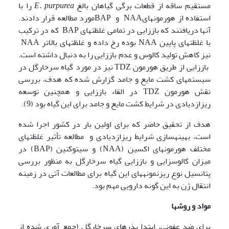
مستقیم ساقه از قطعات برگی گیاهان بالغ
E. purpurea
را با
استفاده از هورمونهایNAA و BAPمورد مطالعه قرار دادند.
آنها دریافتند که باززایی در تمامی غلظتهای BAP که در ترکیب
با غلظتهای پایین NAA بوده رخ داده و غلظتهای بالاتر NAA
نیز کاهش تولید کالوس و عدم باززایی را به دنبال داشته است.
باززایی از طریق هورمون TDZ نیز در مورد گیاه سرخارگل در
سیستمهای کشت مایع و جامد گزارش شده که هدف، بررسی
نقش هورمون TDZ در القاء باززایی و همچنین توسعه
ریزازدیادی در شرایط کشت مایع و جامد برای این گیاه بود (9).
هدف از تحقیق حاضر که برای اولین بار در کشور اجرا شده
است، بهینه­سازی شرایط ریزازدیادی و مطالعه تأثیر غلظتهای
مختلف هورمونهای اکسین (NAA) و سیتوکنین (BAP) در
میزان کالوس­زایی و باززایی گیاه سرخارگل به منظور بررسی
پتانسیل نوع ریزنمونه­های این گیاه برای مطالعات آتی در زمینه
انتقال ژن به این گونه دارویی مهم بود.
مواد و روشها
برای ضد عفونی، ابتدا بذرهای سرخارگل (جمع آوری شده از