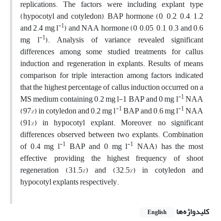
replications. The factors were including explant type
(hypocotyl and cotyledon), BAP hormone (0, 0.2, 0.4, 1.2
-1
and 2.4 mg l
) and NAA hormone (0, 0.05, 0.1, 0.3 and 0.6
-1
mg l
). Analysis of variance revealed significant
differences among some studied treatments for callus
induction and regeneration in explants. Results of means
comparison for triple interaction among factors indicated
that the highest percentage of callus induction occurred on a
-1
MS medium containing 0.2 mg l-1 BAP and 0 mg l
NAA
-1
-1
(97%) in cotyledon and 0.2 mg l
BAP and 0.6 mg l
NAA
(91%) in hypocotyl explant. Moreover, no significant
differences observed between two explants. Combination
-1
-1
of 0.4 mg l
BAP and 0 mg l
NAA) has the most
effective, providing the highest frequency of shoot
regeneration (31.5%) and (32.5%) in cotyledon and
hypocotyl explants respectively.
کلیدواژه‌ها
English