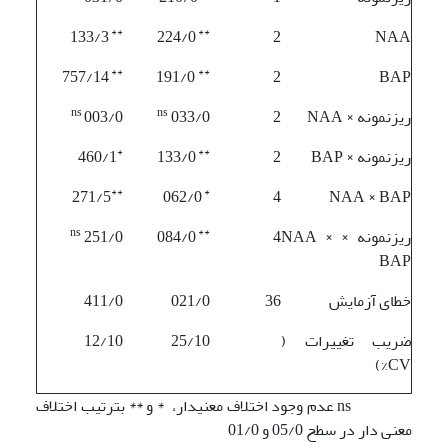
**
**
133/3
224/0
2
NAA
**
**
757/14
191/0
2
BAP
ns
ns
ریز­نمونه × NAA
2
033/0
003/0
*
**
ریز­نمونه × BAP
2
133/0
460/1
**
*
271/5
062/0
4
NAA × BAP
ns
**
ریز­نمونه × NAA ×
4
084/0
251/0
BAP
خطای آزمایش
36
021/0
411/0
ضریب تغییرات (
25/10
12/10
CV%)
ns عدم وجود اختلاف معنی­دار، * و ** بترتیب اختلاف
معنی دار در سطح 05/0 و 01/0