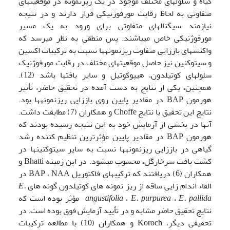
گیاه و سلولهای مختلف موجود در یک ریزنمونه در موقعیتهای
متفاوتی به لحاظ رقابت مورفوژنیکی قرار دارند و در نتیجه
نیازمند سیگنالهای متفاوتی برای ورود به یک مسیر
مورفوژنیکی خاص می­باشند. پس منطقی به نظر می­رسد که
واکنشهای باززایی متفاوت ریزنمونه­ها نسبت به ترکیبات اکسین
و سیتوکنین نیز حاصل موقعیتهای مختلف در رقابت مورفوژنیک
سلولهای کوتیلدون، هیپوکوتیل و سایر بافتها باشد (12).
همچنین، یکی از نتایج به دست آمده در تحقیق حاضر، تأثیر
هورمون BAP در مقادیر پایین روی باززایی ریزنمونه­ها بود.
نتایج این تحقیق با نتایج Choffe و همکاران (7) مطابقت داشت.
آنها در بخشی از آزمایش خود به این نتیجه رسیده بودند که
هورمون BAP در مقادیر پایین مؤثرترین تنظیم کننده رشد
گیاهی در باززایی ریزنمونه­ها نسبت به سایر سیتوکنین­ها در
کشت بافت سرخارگل، محسوب می­شود. در این زمینه Bhatti و
همکاران (6) دریافتند که ترکیبهای فاکتوریل BAP ، NAA در
القاء اندام زایی ساقه از ریز نمونه های کوتیلدون گونه های
E.
E. pallida
،
E. purpurea
،
angustifolia
مؤثر بوده است که
نتایج تحقیق حاضر مشابه و در تأیید آزمایش فوق بوده است. در
تحقیقی دیگر، Koroch و همکاران (10) با مطالعه ترکیبات