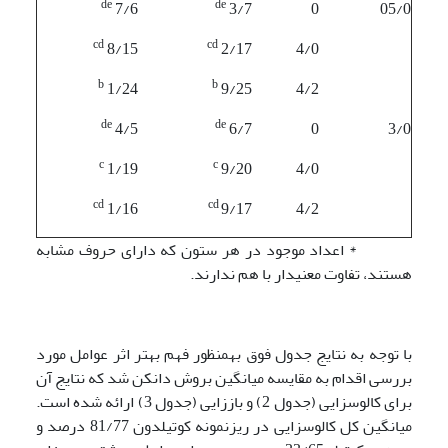
de
de
7/6
3/7
0
05/0
cd
cd
8/15
2/17
4/0
b
b
1/24
9/25
4/2
de
de
4/5
6/7
0
3/0
c
c
1/19
9/20
4/0
cd
cd
1/16
9/17
4/2
* اعداد موجود در هر ستون که دارای حروف مشابه
هستند، تفاوت معنی­دار با هم ندارند.
با توجه به نتایج جدول فوق به­منظور فهم بهتر اثر عوامل مورد
بررسی اقدام به مقایسه میانگین بروش دانکن شد که نتایج آن
برای کالوس­زایی (جدول 2) و باززایی (جدول 3) ارائه شده است.
میانگین کل کالوس­زایی در ریزنمونه کوتیلدون 81/77 درصد و