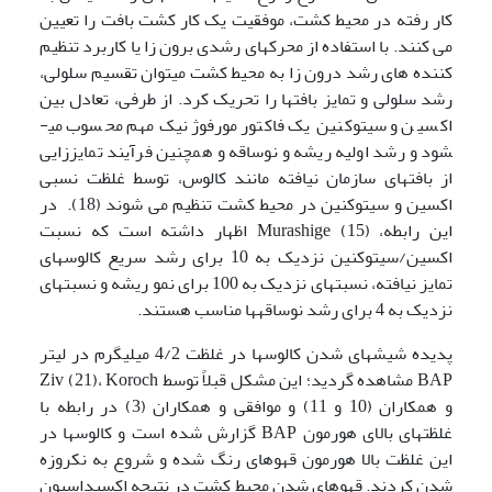
کار رفته در محیط کشت، موفقیت یک کار کشت بافت را تعیین
می کنند. با استفاده از محرکهای رشدی برون زا یا کاربرد تنظیم
کننده های رشد درون زا به محیط کشت می­توان تقسیم سلولی،
رشد سلولی و تمایز بافتها را تحریک کرد. از طرفی، تعادل بین
اکسین و سیتوکنین یک فاکتور مورفوژنیک مهم محسوب می­
شود و رشد اولیه ریشه و نوساقه و همچنین فرآیند تمایززایی
از بافتهای سازمان نیافته مانند کالوس، توسط غلظت نسبی
اکسین و سیتوکنین در محیط کشت تنظیم می شوند (18). در
این رابطه، Murashige (15) اظهار داشته است که نسبت
اکسین/سیتوکنین نزدیک به 10 برای رشد سریع کالوسهای
تمایز نیافته، نسبتهای نزدیک به 100 برای نمو ریشه و نسبتهای
نزدیک به 4 برای رشد نوساقه­ها مناسب هستند.
پدیده شیشه­ای شدن کالوسها در غلظت 4/2 میلی­گرم در لیتر
BAP مشاهده گردید؛ این مشکل قبلاً توسط Ziv (21)، Koroch
و همکاران (10 و 11) و موافقی و همکاران (3) در رابطه با
غلظتهای بالای هورمون BAP گزارش شده است و کالوسها در
این غلظت بالا هورمون قهوه­ای رنگ شده و شروع به نکروزه
شدن کردند. قهوه­ای شدن محیط کشت در نتیجه اکسیداسیون