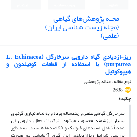
English
ورود به سامانه
ثبت نام
مجله پژوهش‌های گیاهی
(مجله زیست شناسی ایران)
(علمی)
ریز¬ازدیادی گیاه دارویی سرخارگل (L. Echinacea
purpurea) با استفاده از قطعات کوتیلدون و
هیپوکوتیل
نوع مقاله : مقاله پژوهشی
2638
چکیده
سرخارگل گیاهی علفی و چندساله بوده و به لحاظ تجاری گونه­ای
بسیار ارزشمند محسوب می­شود. ترکیبات فعال دارویی آن
عمدتاً شامل اسیدهای فنولیک و آلکامیدها هستند. به منظور
بررسی شرایط ریزازدیادی این گیاه، آزمایشی به صورت