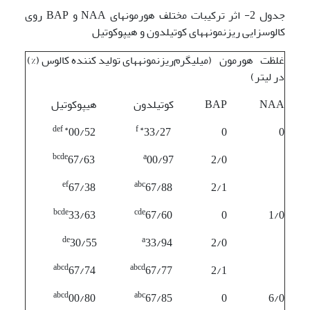
جدول 2- اثر ترکیبات مختلف هورمونهای NAA و BAP روی
کالوس­زایی ریزنمونه­های کوتیلدون و هیپوکوتیل
غلظت هورمون­ (میلی­گرم
ریزنمونه­های تولید کننده کالوس (%)
در لیتر)
NAA
BAP
کوتیلدون
هیپوکوتیل
def *
f *
00/52
33/27
0
0
bcde
a
67/63
00/97
2/0
ef
abc
67/38
67/88
2/1
bcde
cde
33/63
67/60
0
1/0
de
a
30/55
33/94
2/0
abcd
abcd
67/74
67/77
2/1
abcd
abc
00/80
67/85
0
6/0