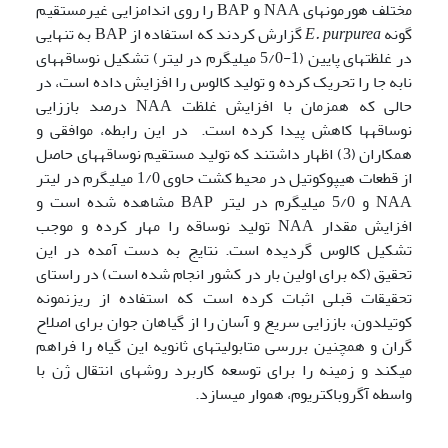
مختلف هورمونهای NAA و BAP را روی اندام­زایی غیرمستقیم
گونه
E. purpurea
گزارش کردند که استفاده از BAP به تنهایی
در غلظتهای پایین (1-5/0 میلی­گرم در لیتر) تشکیل نوساقه­های
نابه جا را تحریک کرده و تولید کالوس را افزایش داده است، در
حالی که همزمان با افزایش غلظت NAA درصد باززایی
نوساقه­ها کاهش پیدا کرده است. در این رابطه، موافقی و
همکاران (3) اظهار داشتند که تولید مستقیم نوساقه­های حاصل
از قطعات هیپوکوتیل در محیط کشت حاوی 1/0 میلی­گرم در لیتر
NAA و 5/0 میلی­گرم در لیتر BAP مشاهده شده است و
افزایش مقدار NAA تولید نوساقه را مهار کرده و موجب
تشکیل کالوس گردیده است. نتایج به دست آمده در این
تحقیق (که برای اولین بار در کشور انجام شده است) در راستای
تحقیقات قبلی اثبات کرده است که استفاده از ریزنمونه
کوتیلدون، باززایی سریع و آسان را از گیاهان جوان برای اصلاح
گران و همچنین بررسی متابولیتهای ثانویه این گیاه را فراهم
می­کند و زمینه را برای توسعه کاربرد روشهای انتقال ژن با
واسطه آگروباکتریوم، هموار می­سازد.