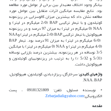
بیانگر وجود اختلاف معنی­دار بین برخی از عوامل مورد مطالعه
بود. نتایج مقایسه میانگین اثرات متقابل بین عوامل مورد
مطالعه نشان داد که بیشترین میزان کالوس­زایی در ریزنمونه
کوتیلدون و با تیمار ترکیبی BAP (2/0 میلی­گرم در لیتر) و
NAA (0 میلی­گرم در لیتر) به میزان 97 درصد و در ریزنمونه
هیپوکوتیل با تیمار ترکیبی BAP (2/0 میلی­گرم در لیتر) وNAA
(6/0 میلی­گرم در لیتر) به میزان 91 درصد بود. تیمار BAP
(4/0 میلی­گرم در لیتر) و NAA (0 میلی­گرم در لیتر) با میانگین
3/5 نوساقه در هر ریزنمونه، بیشترین درصد باززایی نوساقه
(5/31 و 5/32 %) را به ترتیب در ریزنمونه­های کوتیلدون و
هیپوکوتیل داشت.
واژه­های کلیدی
: سرخارگل، ریزازدیادی، کوتیلدون، هیپوکوتیل،
NAA، BAP.
* نویسنده مسئول، تلفن: 09181321809 ، پست
الکترونیکی:
Zebarjadiali@yahoo.com
مقدمه