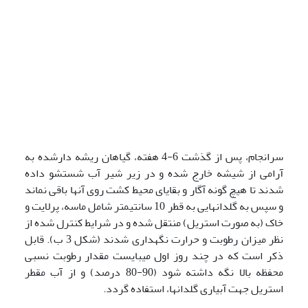
سرانجام، پس از گذشت 6-4 هفته، گیاهان ریشه دار­شده به
آرامی از شیشه خارج شده و در زیر شیر آب شستشو داده
شدند تا هیچ گونه آگار و بقایای محیط کشت روی آنها باقی نماند
و سپس به گلدانهایی به قطر 10 سانتیمتر شامل ماسه، پرلایت و
خاک (به صورت استریل) منتقل شده و در شرایط کنترل شده از
نظر میزان رطوبت و حرارت نگهداری شدند (شکل 3 ب). قابل
ذکر است که در چند روز اول می­بایست مقدار رطوبت نسبی
محفظه بالا نگه داشته شود (90-80 درصد) و از آب مقطر
استریل جهت آبیاری گلدانها، استفاده گردد.