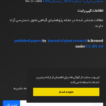
شناسی ایران)، شماره (4)38، زمستان1404
1404-11-04
اطلاعات کپی رایت:
مقالات منتشر شده در مجله پژوهشهای گیاهی مجوز دسترسی آزاد
دارند.
published papers
by
journal of plant research
is licensed
under
CC BY 4.0
این وب سایت از کوکی ها برای اطمینان از ارائه بهترین
اشتراک خبرنامه
خدمات استفاده می کند.
برای دریافت اخبار و اطلاعیه های مهم نشریه در خبرنامه نشریه
متوجه شدم
مشترک شوید.
اشتراک