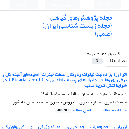
English
ورود به سامانه
ثبت نام
مجله پژوهش‌های گیاهی
(مجله زیست شناسی ایران)
(علمی)
کلیدواژه‌ها =
آنزیم
تعداد مقالات:
3
اثر اوره بر فعالیت نیترات ردوکتاز، غلظت نیترات، اسیدهای آمینه کل و
برخی یون‌ها در دانهال‌های پسته بادامی‌زرند (Pistacia vera L.) در
شرایط تنش کلرید سدیم
دوره 36، شماره 2، تابستان 1402، صفحه
182-194
سمیه ناصری، مختار حیدری، سیروس جعفری، محمدحسین دانشور
اصل مقاله
مشاهده مقاله
486.78 K
ارزیابی خصوصیات جوانه‌زنی، مورفولوژیکی و فیزیولوژیکی