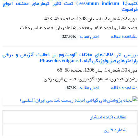
کنجد(sesamum indicum L.) تحت تاثیر تیمار‌های مختلف امواج
فراصوت
دوره 32، شماره 2، تابستان 1398، صفحه
455-473
حمید مقبلی، احمد غلامی، محمدرضا عامریان، حمید عباس دخت
اصل مقاله
مشاهده مقاله
327.96 K
بررسی اثر غلظت‌های مختلف آلومینیوم بر فعالیت آنزیمی و برخی
پارامترهای فیزیولوژیکی گیاه Phaseolus vulgaris L.
دوره 30، شماره 1، بهار 1396، صفحه
58-66
رضوان حیدری، مسعود گودرزی، حسین لاری یزدی
اصل مقاله
مشاهده مقاله
873 K
مقالات آماده انتشار
شماره جاری