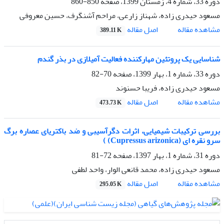
دوره 33، شماره 4، زمستان 1399، صفحه
850-860
مسعود حیدری زاده، شهناز زارعی، مراحم آشنگرف، حسین معروفی
اصل مقاله
مشاهده مقاله
389.11 K
شناسایی یک پروتئین مهارکننده فعالیت آمیلازی در بذر گندم
دوره 33، شماره 1، بهار 1399، صفحه
70-82
مسعود حیدری زاده، فریبا حسنوند
اصل مقاله
مشاهده مقاله
473.73 K
بررسی ترکیبات شیمیایی، اثرات دگرآسیبی و ضد باکتریای عصاره برگ
سرو نقره ای (Cupressus arizonica) )
دوره 31، شماره 1، بهار 1397، صفحه
72-81
مسعود حیدری زاده، محمد قانعی الوار، واحد لطفی
اصل مقاله
مشاهده مقاله
295.05 K