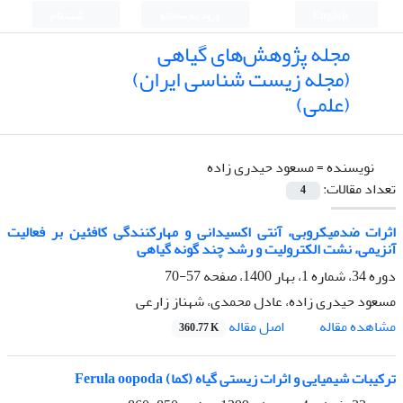
English
ورود به سامانه
ثبت نام
مجله پژوهش‌های گیاهی
(مجله زیست شناسی ایران)
(علمی)
نویسنده =
مسعود حیدری زاده
تعداد مقالات:
4
اثرات ضدمیکروبی، آنتی اکسیدانی و مهارکنندگی کافئین بر فعالیت
آنزیمی، نشت الکترولیت و رشد چند گونه گیاهی
دوره 34، شماره 1، بهار 1400، صفحه
57-70
مسعود حیدری زاده، عادل محمدی، شهناز زارعی
اصل مقاله
مشاهده مقاله
360.77 K
ترکیبات شیمیایی و اثرات زیستی گیاه (کما) Ferula oopoda