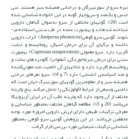
تیره سرو از سوزنی­برگان و درختانی همیشه­ ­‌سبز هستند. سی
جنس و یک‌صد و سی‌وچهار گونه در این خانواده شناسایی شده
است (20). گونه­های مختلفی از سرو به‌عنوان گیاهان دارویی
شناخته شده­اند و به­صورت عمده در طب سنتی استفاده می­
شوند. گونه­ی سرو کوهی(
Juniperus phoneicea
) اثرات دارویی
داشته و برگ­های آن برای درمان اسهال، روماتیسم و دیابت
کاربرد دارد. سرو معمولی (Cupressus semprevirens) به­صورت
سنتی برای درمان سرماخوردگی، آنفلوانزا، گلودردهای سخت و
روماتیسم کاربرد دارد و شاخه­های آن خاصیت ضدعفونی‌کننده
و ضد اسپاسمی (تشنجی) دارد (7 و ۱4). سرو نقره­ای درختی
همیشه ­‌سبز و از مقاوم­ترین گونه­های سوزنی­برگ جهان است که
دامنه­ی وسیعی از شرایط اکولوژیکی را تحمل می­کند. پنج واریته
مختلف از آن وجود دارد که واریته غالب آن در ایران آریزونیکا
می‌باشد (20 و ۱3). مطالعه گیاهان مختلف به‌منظور شناسایی و
معرفی ترکیبات طبیعی دارای ارزش دارویی امروزه مورد توجه
محققین می‌باشد. در این پژوهش گونه­ی سرو کوهی به‌منظور
شناسایی ترکیبات شیمیایی مورد بررسی قرار گرفت.
آللوپاتی (دگرآسیبی) به فرآیندی گفته می­شود که متابولیت­های