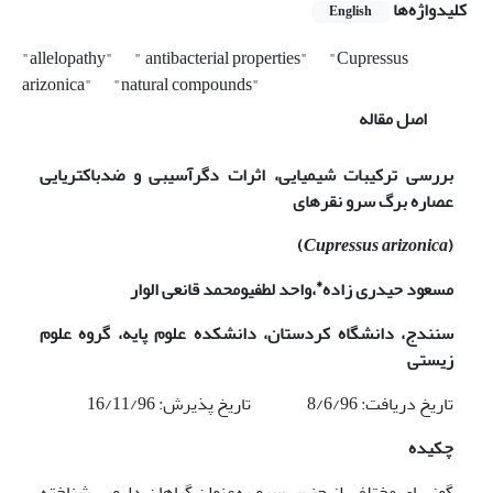
کلیدواژه‌ها
English
"allelopathy"
" antibacterial properties"
"Cupressus
arizonica"
"natural compounds"
اصل مقاله
بررسی ترکیبات شیمیایی، اثرات دگرآسیبی و ضدباکتریایی
عصاره برگ سرو نقره­ای
)
Cupressus arizonica
(
*
مسعود حیدری زاده
،
واحد لطفی
و
محمد قانعی الوار
سنندج، دانشگاه کردستان
،
دانشکده علوم پایه
،
گروه علوم
زیستی
تاریخ دریافت: 8/6/96 تاریخ پذیرش: 16/11/96
چکیده
گونه­های مختلفی از جنس سرو به­‌عنوان گیاهان دارویی شناخته