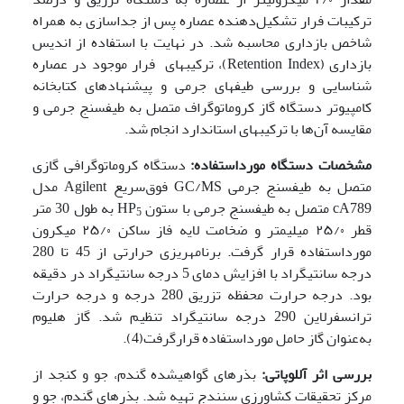
ترکیبات فرار تشکیل‌دهنده عصاره پس از جداسازی به همراه
شاخص بازداری محاسبه شد. در نهایت با استفاده از اندیس
بازداری (Retention Index)، ترکیب­های فرار موجود در عصاره
شناسایی و بررسی طیف­های جرمی و پیشنهادهای کتابخانه
کامپیوتر دستگاه گاز کروماتوگراف متصل به طیف­سنج جرمی و
مقایسه آن‌ها با ترکیب­های استاندارد انجام شد.
مشخصات دستگاه مورداستفاده:
دستگاه کروماتوگرافی گازی
متصل به طیف­سنج جرمی GC/MS فوق‌سریع Agilent مدل
cA789 متصل به طیف­سنج جرمی با ستون HP
به طول 30 متر
5
قطر ۲۵/۰ میلی­متر و ضخامت لایه فاز ساکن ۲۵/۰ میکرون
مورد­استفاده قرار گرفت. برنامه­ریزی حرارتی از 45 تا 280
درجه سانتی­گراد با افزایش دمای 5 درجه سانتی­گراد در دقیقه
بود. درجه حرارت محفظه تزریق 280 درجه و درجه حرارت
ترانسفرلاین 290 درجه سانتی­گراد تنظیم شد. گاز هلیوم
به‌عنوان گاز حامل مورداستفاده قرارگرفت(4).
بررسی اثر آللوپاتی:
بذرهای گواهی­شده گندم، جو و کنجد از
مرکز تحقیقات کشاورزی سنندج تهیه شد. بذر­های گندم، جو و