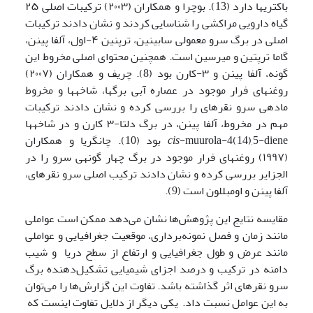
باکتری­ها دارد (13). بوچرا و همکاران (۲۰۰۳) ترکیبات اصلی ۲۵
گیاه دارویی مراکشی را شناسایی کردند و نشان دادند ترکیبات
اصلی در برگ سرو معمولی سابینین، ترپنین ۴-اول، آلفا پینن،
گاما ترپتین و میرسین است. همچنین محتوای اصلی مخروط این
گونه، آلفا پینن و ۳-کارن بود (8). چریف و همکاران (۲۰۰۷)
روغن­های فرار موجود در عصاره آبی برگ­ها، شاخه­ها و مخروط
ماده­ی سرو نقره­ای را بررسی کرده و نشان دادند ترکیبات
مهم در مخروط، آلفا پینن، در برگ دلتا-۳ کارن و در شاخه­ها
cis
-muurola-4(14),5-diene بود (10). چانگریا و همکاران
(۱۹۹۷) روغن­های فرار موجود در برگ چهار گونه­ی سرو را در
الجزایر بررسی کرده و نشان دادند ترکیب اصلی سرو نقره­ای،
آلفا پینن و اومبللون است (9).
مقایسه نتایج این پژوهش‌ها نشان می‌دهد ممکن است عواملی
مانند زمان و فصل نمونه‌برداری، موقعیت جغرافیایی و عواملی
مانند عرض و طول جغرافیایی و ارتفاع از سطح دریا و شیب
دامنه در ترکیب و درصد اجزای شیمیایی تشکیل‌دهنده برگ
سرو نقره­ای اثر گذاشته باشد. تفاوت این گزارش‌ها را می‌توان
به این عوامل نسبت داد. یکی دیگر از دلایل تفاوت اینست که