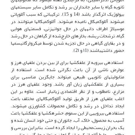
ثانویه گیاه یا سایر جانداران بر رشد و تکامل سایر سیستم­های
بیولوژیک اثرگذار باشد (14 و 15). ترکیباتی که سبب آللوپاتی
می­شوند آللوکمیکال نامیده می­شوند. آللوکمیکال­ها می­توانند در
موسیلاژ اطراف دانه­های در حال جوانه­زنی، قسمت­های هوایی
گیاه، ترشحات ریشه، بخارهای خارج‌شده از گیاهان در حال رشد
و در بقایای گیاهی در حال تجزیه شدن توسط میکروارگانیسم­ها
حضور داشته­باشند (۱1 و 2۱).
استفاده­ی بی­رویه از علف­کش­ها برای از بین بردن علف­های هرز و
عوارض ناشی از آن باعث نگرانی شده است. استفاده از
متابولیت­های ثانویه­ی طبیعی می­تواند جایگزین مناسبی برای
بسیاری از علف­کش­های زیان آور باشد. وجود علف­های هرز در
مزارع، نامطلوب و از نظر اقتصادی زیان­بار است. علاوه بر این
اغلب علف­های هرز از طریق تولید آللوکمیکال­های مختلف باعث
ایجاد تداخل در رشد و تکامل محصولات کشاورزی می­شوند.
استفاده­ی بی­رویه­ی از این سموم، حشره­کش­ها و علف­کش­ها باعث
آسیب به محصول، خاک، آب، جانوران و حتی خود انسان شده و
یک بحران زیست‌محیطی را ایجاد کرده است. بنابراین بررسی و
مطالعه­ی روابط آللوپاتیک میان گیاهان می­تواند جایگزین مناسبی