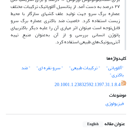
۲۷ درصد به دست آمد. از پتانسیل آللوپاتیک ترکیبات مختلف
عصاره برگ سرو جهت تولید علف کشهای سازگار با محیط
‌زیست استفاده کرد. خاصیت ضد باکتری عصاره برگ سرو
قابل‌توجه است میتوان اثر مهاری آن را علیه دیگر باکتریهای
پاتوژن انسانی بررسی و از آن به‌عنوان منبع تهیه
آنتی‌بیوتیک‌های طبیعی استفاده کرد.
کلیدواژه‌ها
"آللوپاتی"
" ترکیبات طبیعی"
" سرو نقره ای"
" ضد
باکتری"
20.1001.1.23832592.1397.31.1.8.4
موضوعات
فیزیولوژی
عنوان مقاله
English