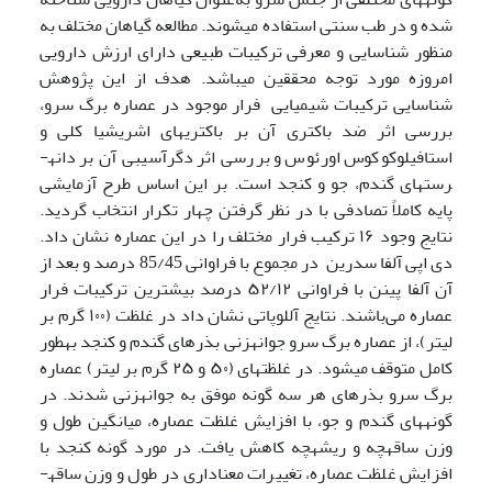
شده و در طب سنتی استفاده می­شوند. مطالعه گیاهان مختلف به­­‌
منظور شناسایی و معرفی ترکیبات طبیعی دارای ارزش دارویی
امروزه مورد توجه محققین می­باشد. هدف از این پژوهش
شناسایی ترکیبات شیمیایی فرار موجود در عصاره برگ سرو،
بررسی اثر ضد باکتری آن بر باکتری­های اشریشیا کلی و
استافیلوکوکوس اورئوس و بررسی اثر دگرآسیبی آن بر دانه­
رست­های گندم، جو و کنجد است. بر این اساس طرح آزمایشی
پایه کاملاً تصادفی با در نظر گرفتن چهار تکرار انتخاب گردید.
نتایج وجود ۱۶ ترکیب فرار مختلف را در این عصاره نشان داد.
دی اپی آلفا سدرین در مجموع با فراوانی 85/45 درصد و بعد از
آن آلفا پینن با فراوانی ۵۲/۱۲ درصد بیشترین ترکیبات فرار
عصاره می‌باشند. نتایج آللوپاتی نشان داد در غلظت (۱۰۰ گرم بر
لیتر)، از عصاره برگ سرو جوانه­زنی بذرهای گندم و کنجد به­طور
کامل متوقف می­شود. در غلظت­های (۵۰ و ۲۵ گرم بر لیتر) عصاره
برگ سرو بذرهای هر سه گونه موفق به جوانه­زنی شدند. در
گونه­های گندم و جو، با افزایش غلظت عصاره، میانگین طول و
وزن ساقه­چه و ریشه­چه کاهش یافت. در مورد گونه کنجد با
افزایش غلظت عصاره، تغییرات معناداری در طول و وزن ساقه­