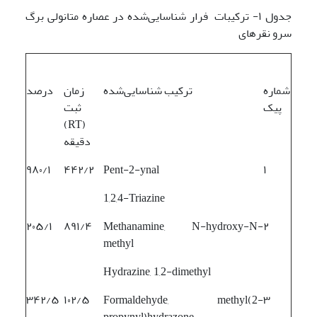
جدول ۱- ترکیبات فرار شناسایی‌شده در عصاره متانولی برگ
سرو نقره­ای
شماره
ترکیب شناسایی‌شده
زمان
درصد
پیک
ثبت
(RT)
دقیقه
۹۸۰/۱
۴۴۲/۲
Pent-2-ynal
۱
1,2,4-Triazine
۲۰۵/۱
۸۹۱/۴
Methanamine, N-hydroxy-N-
۲
methyl
Hydrazine, 1,2-dimethyl
۳۴۲/۵
۱۰۲/۵
Formaldehyde, methyl(2-
۳
propynyl)hydrazone