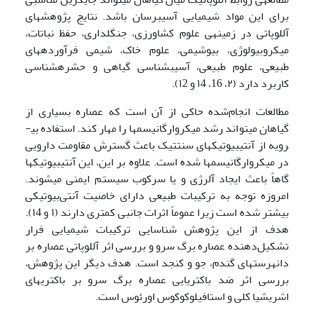
برای این مواد شیمیایی آسیب­رسان باشد. نتایج پژوهش­های
آللوپاتی در زمینه­ی علوم کشاورزی، جنگلداری، حفظ نباتات،
میکروبیولوژی، بیوشیمی، علوم خاک، شیمی فرآورده­های
طبیعی، علوم طبیعی، آسیب­شناسی گیاهی و حشره­شناسی
کاربرد دارد (۲، 16، ۱4 و ۱2).
مطالعات انجام‌شده حاکی از آن است که عصاره بسیاری از
گیاهان می­تواند رشد میکروارگانیسم­ها را مهار کند. استفاده بی­
رویه از آنتی­بیوتیک­های سنتتیک باعث گسترش مقاومت دارویی
در میکروارگانیسم­ها شده است. علاوه بر این، این آنتی­بیوتیک­ها
گاهاً باعث ایجاد آلرژی و یا سرکوب سیستم ایمنی می­شوند.
امروزه توجه به ترکیبات طبیعی دارای خاصیت آنتی‌بیوتیکی
بیشتر شده است زیرا عموماً اثرات جانبی کم­تری دارند (۱ و ۱4).
هدف از این پژوهش شناسایی ترکیبات شیمیایی فرار
تشکیل‌دهنده عصاره برگ سرو و بررسی اثر آللوپاتی عصاره بر
دانه­رست­های گندم، جو و کنجد است. هدف دیگر این پژوهش،
بررسی اثر ضد باکتریایی عصاره برگ سرو بر باکتری­های
اشریشیا کلی و استافیلوکوکوس اورئوس است.