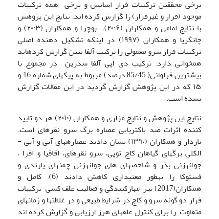
برخی محققین ترکیبات فرار اسانس و برخی همه ترکیبات
موجود (فرار و غیرفرار) را گزارش کرده اند. نتایج این پژوهش
با نتایج امامی و همکاران (۲۰۰۶)، بوچرا و همکاران (۲۰۰۳) و
چانگریا و همکاران (۱۹۹۷) در اینکه تشکیل دهنده اصلی
ترکیبات فرار سرو ­معمولی را ترکیب آلفا پینن گزارش کرده­اند
همخوانی دارد. ترکیب دی اپی آلفا سدرین در مجموع با
بیشترین فراوانی( 85/45 درصد) مربوط به پیکهای شماره 16 و
۱۵ که در این پژوهش گزارش گردید در این مقالات گزارش
نشده است.
نتایج این پژوهش و نتایج مزاری و همکاران (۲۰۱۰) هر دو تایید
کننده اثرات ضد باکتریایی عصاره برگ سرو نقره­ای است.
نازدار و همکاران (۱۳۹۰) نشان دادند عصاره­های آبی و آبی -
الکلی برگ­های گیاهان کاج توپی، سرو نقره­ای، اقاقیا و افرا ،
جوانه­زنی بذر و شاخصهای های جوانه­زنی چمن­های یارندی و
فستوکا را به­طور معنی­داری کاهش دادند (6). کامل و
همکاران(2017) نیز مهارکنندگی و فعالیت علف کشی ترکیبات
فرار دو گونه سرو و کاج در شرایط طبیعی و در غلظتها و زمانهای
متفاوت را برای کنترل علفهای هرز ارزیابی و گزارش کرده اند