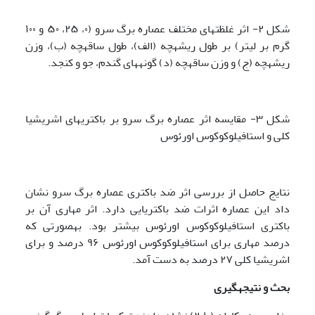
شکل ۲- اثر غلظت­های مختلف عصاره برگ سرو (۰، ۲۵، ۵۰ و ۱۰۰
گرم بر لیتر) بر طول ریشه­چه (الف)، طول ساقه­چه (ب)، وزن
ریشه­چه (ج) و وزن ساقه­چه (د) گونه­های گندم، جو و کنجد.
شکل ۳- مقایسه اثر عصاره برگ سرو بر باکتری­های اشریشیا
کلی و استافیلوکوکوس اورئوس
نتایج حاصل از بررسی اثر ضد باکتری عصاره برگ سرو نشان
داد این عصاره اثرات ضد باکتریایی دارد. اثر مهاری آن بر
باکتری استافیلوکوکوس اورئوس بیشتر بود. به­صورتی که
درصد مهاری برای استافیلوکوکوس اورئوس ۹۶ درصد و برای
اشریشیا کلی ۲۷ درصد به دست آمد.
بحث و نتیجه­گیری