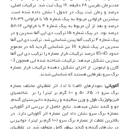
مدت‌زمان تقریبی ۲۸ دقیقه، ۱۶ پیک ثبت شد. ترکیبات اصلی،
درصد و زمان ثبت پیک در جدول ۱ نشان داده شده است.
بیشترین فراوانی مربوط به پیک شماره ۱۵ با فراوانی ۷۸/۳۹
درصد و بعد از آن مربوط به پیک شماره ۴ با فراوانی ۵۲/۱۲
درصد بود. در پیک شماره ۱۵ ترکیب دی اپی آلفا سدرین و در
پیک شماره ۴ ترکیب آلفا پینن شناسایی شد. ترکیب دی اپی آلفا
سدرین در پیک شماره 16 نیز شناسایی گردید که در مجموع
حدود 85/45 درصد ترکیبات فرار عصاره را ترکیب دی اپی آلفا
سدرین تشکیل می­دهد. ترکیبات شناخته شده ایی همچون 3-
کارن و لیمونن از اجزای تشکیل دهنده ترکیبات فرار عصاره
برگ سرو نقره­ایی هستند که شناسایی شدند.
آللوپاتی:
نمودارهای (الف) تا (د)، اثر غلظت­های مختلف عصاره
برگ سرو (۰، ۲۵، ۵۰ و ۱۰۰ گرم بر لیتر) را بر شاخص­های
فیزیولوژیک طول و وزن ساقه­چه و ریشه­چه دانه­رست­های گندم،
جو و کنجد نشان می­دهند. نتایج حاصل از بررسی اثر آللوپاتی
عصاره برگ سرو نشان داد این عصاره اثر آللوپاتی دارد. در
بالاترین غلظت از عصاره برگ سرو (۱۰۰ گرم بر لیتر)، جوانه­زنی
در بذرهای گندم و کنجد به­طور کامل متوقف شد. در غلظت­های