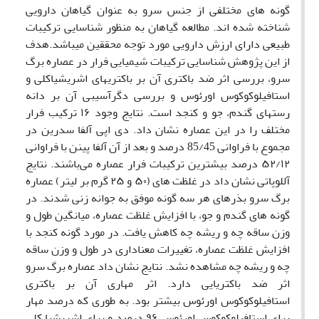
گونه های مختلفی از جنس سرو به عنوان گیاهان دارویی
شناخته شده اند. مطالعه گیاهان به منظور شناسایی ترکیبات
طبیعی دارای ارزش دارویی مورد توجه محققین میباشد.هدف
از این پژوهش شناسایی ترکیبات شیمیایی فرار در عصاره برگ
سرو، بررسی اثر ضد باکتری آن بر باکتریهای اشریشیاکلی و
استافیلوکوکوس اورئوس و بررسی دگرآسیبی آن بر دانه
رستهای گندم، جو و کنجد است. نتایج وجود ۱۶ ترکیب فرار
مختلف را در این عصاره نشان داد. دی اپی آلفا سدرین در
مجموع با فراوانی 85/45 درصد و بعد از آن آلفا پینن با فراوانی
۵۲/۱۲ درصد بیشترین ترکیبات فرار عصاره می‌باشند. نتایج
آللوپاتی نشان داد در غلظت های (۵۰ و ۲۵ گرم بر لیتر) عصاره
برگ سرو بذرهای هر سه گونه موفق به جوانه زنی شدند. در
گونه های گندم و جو، با افزایش غلظت عصاره، میانگین طول و
وزن ساقه چه و ریشه چه کاهش یافت. در مورد گونه کنجد با
افزایش غلظت عصاره، تغییرات معناداری در طول و وزن ساقه
چه و ریشه چه مشاهده نشد. نتایج نشان داد عصاره برگ سرو
اثر ضد باکتریایی دارد. اثر مهاری آن بر باکتری
استافیلوکوکوس اورئوس بیشتر بود. به طوری که درصد مهار
برای استافیلوکوکوس اورئوس ۹۶ درصد و برای اشریشیا کلی