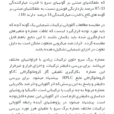
که علف­کشهای مبتنی بر گونه­های سرو با قدرت مهارکنندگی
87/33 درصد بازدارنگی قویتری نسبت به علفکشهای مبتنی بر
گونه های کاج با قدرت مهارکنندگی 14 درصد دارند (18).
در مقایسه مطالعات آللوپاتی ترکیبات شیمیایی یک گونه آنچه که
باید مورد توجه قرارگیرد اینست که غلظت‌ عصاره و متغیرهای
اندازه‌گیری شده باید یکسان باشند تا این نتایج باهم قابل‌
مقایسه گردد. اثرات ضد میکروبی متفاوت ممکن است به دلیل
تفاوت در اجزای شیمیایی تشکیل‌دهنده باشد.
عصاره برگ سرو حاوی ترکیبات زیادی با فراوانی­های مختلف
می‌باشد. برای بررسی دقیق­تر ترکیبات و اجزای فرار و غیر­فرار
این عصاره بکارگیری تلفیقی گاز کروماتوگرافی GCو
کروماتوگرافی مایع HPLC ییشنهاد می­شود. برای بررسی
دقیق­تر و پاسخ به این پرسش ­که اثر آللوپاتی و اثر ضد باکتریایی
عصاره مربوط به چه ترکیب یا ترکیباتی است، تکنیک­ها و روش­های
جداسازی دقیق­تری لازم است. اثر آللوپاتی این عصاره قابل‌توجه
است. پیشنهاد می­شود در پژوهش­های آینده رابطه آللوپاتی
ترکیبات مختلف عصاره برگ سرو با علف­های هرز مورد بررسی