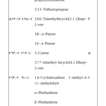
3,3,3-Trifluoropropene
۵۲۴/۱۲
۸۹۵/۷
2,6,6-Trimethylbicyclo[3.1.1]hept-
۴
2-ene
1R- α-Pinene
1S- α-Pinene
۴۹۴/۷
۳۰۴/۱۰
3-Carene
۵
3,7,7-trimethyl-bicyclo[4.1.0]hept-
3-ene
۶۹۴/۲
۹۱۰/۱۰
1,4-Cyclohexadiene, 1-methyl-4-
۶
(1- methylethyl)
α-Phellandrene
β-Phellandrene