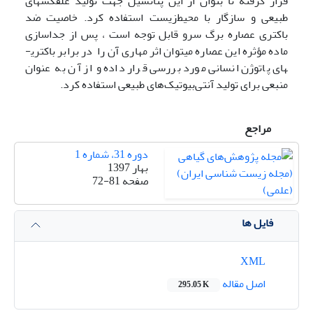
قرار گرفته تا بتوان از این پتانسیل جهت تولید علف­کش­های
طبیعی و سازگار با محیط‌زیست استفاده کرد. خاصیت ضد
باکتری عصاره برگ سرو قابل‌ توجه است ، پس از جداسازی
ماده مؤثره این عصاره می­توان اثر مهاری آن را در برابر باکتری­
های پاتوژن انسانی مورد بررسی قرار داده و از آن به ‌عنوان
منبعی برای تولید آنتی‌بیوتیک‌های طبیعی استفاده کرد.
مراجع
دوره 31، شماره 1
بهار 1397
صفحه
72-81
فایل ها
XML
اصل مقاله
295.05 K