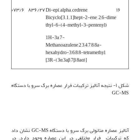
۰۷۳/۶
۸۳۶/۲۷
Di-epi.alpha.cedrene,
۱۶
Bicyclo[3.1.1]hept-2-ene, 2,6-dime
thyl-6-(4-methyl-3-pentenyl)
1H-3a,7-
Methanoazulene,2,3,4,7,8,8a-
hexahydro-3,6,8,8-tetramethyl,
[3R-(3α,3aβ,7β,8aα)]
شکل ۱- نتیجه آنالیز ترکیبات فرار عصاره برگ سرو با دستگاه
GC-MS
آنالیز عصاره متانولی برگ سرو با دستگاه GC-MS نشان داد
که ترکیبات فرار مختلفی در این عصاره وجود دارد. در