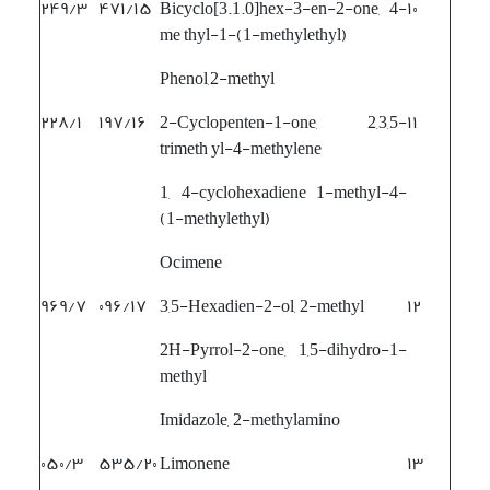
۲۴۹/۳
۴۷۱/۱۵
Bicyclo[3.1.0]hex-3-en-2-one, 4-
۱۰
me thyl-1-(1-methylethyl)
Phenol,2-methyl
۲۲۸/۱
۱۹۷/۱۶
2-Cyclopenten-1-one, 2,3,5-
۱۱
trimeth yl-4-methylene
1, 4-cyclohexadiene 1-methyl-4-
(1-methylethyl)
Ocimene
۹۶۹/۷
۰۹۶/۱۷
3,5-Hexadien-2-ol, 2-methyl
۱۲
2H-Pyrrol-2-one, 1,5-dihydro-1-
methyl
Imidazole, 2-methylamino
۰۵۰/۳
۵۳۵/۲۰
Limonene
۱۳