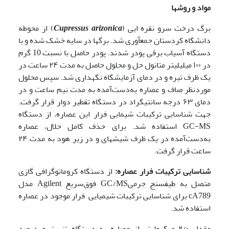
مواد و روشها
برگ­ درخت سرو نقره ایی (
Cupressus arizonica
) از محوطه
دانشگاه کردستان جمع­آوری شد. برگ­ها در سایه خشک شده و با
دستگاه آسیاب برقی پودر شدند. پودر حاصل با نسبت 10 گرم
در ۱۰۰ میلی­لیتر متانول حل و محلول حاصل به مدت ۲۴ ساعت در
یک ظرف تیره و در دمای آزمایشگاه نگهداری شد. سپس محلول
موردنظر صاف و عصاره به‌دست‌آمده به مدت نیم ساعت و در
دمای ۶۳ درجه سانتی­گراد در دستگاه تقطیر دوار قرار گرفت.
جهت شناسایی ترکیبات شیمایی فرار این عصاره، از دستگاه
GC-MS استفاده شد. برای حذف کامل حلال، عصاره
به‌دست‌آمده در یک ظرف شیشه­ای و در زیر هود به مدت ۲۴
ساعت قرار گرفت.
شناسایی ترکیبات فرار عصاره:
از دستگاه کروماتوگرافی گازی
متصل به طیف­سنج جرمیGC/MS فوق‌سریع Agilent مدل
cA789 برای شناسایی ترکیبات شیمیایی فرار موجود در عصاره
استفاده شد.
مقدار ۲/۰ میکرولیتر از عصاره به دستگاه تزریق و درصد