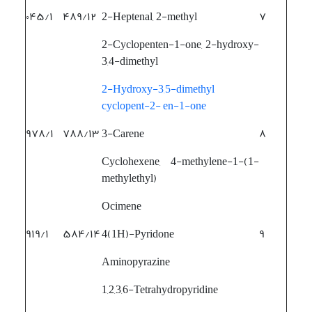
۰۴۵/۱
۴۸۹/۱۲
2-Heptenal, 2-methyl
۷
2-Cyclopenten-1-one, 2-hydroxy-
3,4-dimethyl
2-Hydroxy-3,5-dimethyl
cyclopent-2- en-1-one
۹۷۸/۱
۷۸۸/۱۳
3-Carene
۸
Cyclohexene, 4-methylene-1-(1-
methylethyl)
Ocimene
۹۱۹/۱
۵۸۴/۱۴
4(1H)-Pyridone
۹
Aminopyrazine
1,2,3,6-Tetrahydropyridine