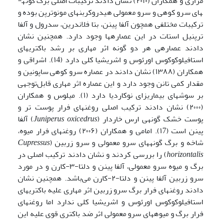
مزاری و همکاران (۲۰۱۰) نشان دادند ترکیبات اصلی برگ گونه­
های سرو کوهی و سرو معمولی هیدروکربن­های مونوترپن بوده و
ترکیبات مختلفی همچون آلفا پینن، بتا فلاندرین، سدرول و آلفا
ترپنیل استات در این عصاره­ها وجود دارد. همچنین نشان
دادند عصاره­ی هر دو گونه اثر مهاری بر رشد باکتری­های
استافیلوکوکوس اورئوس و اشریشیا کلی دارد (۱4). اشراقی و
همکاران (۱۳۸۸) نشان دادند در عصاره سرو کوهی ساپونین و
مقدار کمی تانن وجود دارد و این عصاره اثر مهاری قابل‌توجهی
بر سوش­های بیماری­زای نوکاردیا دارد (۱). میلوس و همکاران
(۲۰۰۰) نشان دادند ترکیب اصلی روغن­های فرار پوست تر و
پوست خشک گونه­ی ارس خاردار (
Juniperus oxicedrus
) آلفا
پینن است (۱7). امامی و همکاران (۲۰۰۶) روغن­های فرار میوه،
شاخه و برگ گونه­های سرو معمولی و سرو زربین (
Cupressus
horizontalis
) را بررسی کردند و نشان دادند ترکیب اصلی در
برگ و میوه سرو معمولی، آلفا پینن و دلتا-۳-کارن و در مورد
سرو زربین آلفا پینن و دلتا-۲-کارن می‌باشد. همچنین نشان
دادند روغن­های فرار برگ سرو زربین اثر مهاری علیه باکتری­های
استافیلوکوکوس اورئوس و اشریشیا کلی ندارد اما روغن­های
فرار برگ و میوه­های سرو معمولی اثر ضد باکتری قوی علیه این