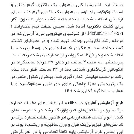
دست آید. اشریشیا کلی به­عنوان یک باکتری گرم منفی و
استافیلوکوکوس اورئوس به­عنوان یک باکتری گرم مثبت برای
آزمایش انتخاب شدند. ابتدا، محیط کشت مولر هینتون آگار
برای کشت باکتری­ها آماده شد. سپس غلظت نیم مک­فارلند (
۸
14cfuml"> ۱۰
×۵/۱) از نمونه­های میکروبی مورد آزمون که در
مرحله رشد لگاریتمی بودند، تهیه شده و در محیط­های کشت،
کشت داده شد. چاهک­های ۵ میلی­متری در وسط پتری­دیش­ها
ایجاد شده و در آن ۱۲ میکرولیتر از عصاره تهیه­شده ریخته­شد.
پتری­دیش­ها به مدت ۴ ساعت در دمای ۳۷ درجه سانتی­گراد در
انکوباتور گرماگذاری شدند. بعد از ۲۴ ساعت، قطر هاله عدم
رشد برحسب میلی­متر اندازه‌گیری شد. به­عنوان کنترل منفی در
یک پتری­دیش مجزا چاهکی حاوی دی متیل سولفوکسید و با
همان شرایط گرماگذاری شد.(۱9)
طرح آزمایشی آماری:
در مطالعه اثر غلظت‌های مختلف عصاره
برگ سرو بر شاخص‌های فیزیولوژیک رشد در دانه‌رست‌های
گندم، جو و کنجد، هدف ارزیابی اثر فاکتور غلظت عصاره برگ بر
شاخص‌های فیزیولوژیک طول و وزن ساقه­چه و ریشه­چه بود. بر
این اساس طرح آزمایشی پایه کاملاً تصادفی با در نظر گرفتن