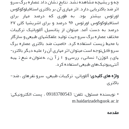
چه و ریشه­چه مشاهده نشد. نتایج نشان داد عصاره برگ سرو
اثر ضد باکتریایی دارد. اثر مهاری آن بر باکتری استافیلوکوکوس
اورئوس بیشتر بود. به طوری که درصد مهار برای
استافیلوکوکوس اورئوس ۹۶ درصد و برای اشریشیا کلی ۲۷
درصد به دست آمد. می­توان از پتانسیل آللوپاتیک ترکیبات
مختلف عصاره برگ سرو جهت تولید علف­کش­های طبیعی و سازگار
با محیط ‌زیست استفاده کرد. خاصیت ضد باکتری عصاره برگ
سرو قابل‌توجه است می­توان اثر مهاری آن را علیه دیگر باکتری­
های پاتوژن انسانی بررسی و از آن به‌عنوان منبع تهیه
آنتی‌بیوتیک‌های طبیعی استفاده کرد.
واژه های
کلیدی:
آللوپاتی، ترکیبات طبیعی،
سرو نقره­ای ، ضد­
باکتری
* نویسنده مسئول، تلفن: 09183780543 ، پست الکترونیکی:
m.haidarizadeh@uok.ac.ir
مقدمه