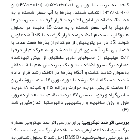
کنجد به ترتیب با وزن­های (۰۰۱/۰±۰۵۳/۰)، (۰۰۱/۰±۰۴۷/۰) و
(۰۰۱/۰±۰۳۷/۰) انتخاب شدند. بذر­ها با آب مقطر شسته و به
مدت 20 دقیقه در اتانول 70 درصد قرار گرفتند. سپس، بذرها
باردیگر با آب مقطر شسته و به مدت 15 دقیقه در محلول
هیپوکلریت سدیم ۵/۱ درصد قرار گرفتند تا کاملاً ضدعفونی
شوند (5). در هر پتری­دیش از هرکدام از بذر­ها هفت عدد، با
فاصله­­های تقریباً مساوی قرار داده شد و به هرکدام از ظرف­ها
۵/۲ میلی­لیتر از محلول­های حاوی غلظت­های از پیش تهیه‌شده
عصاره برگ سرو اضافه شد و یک پتری­دیش هم با آب مقطر
به‌عنوان شاهد کشت و آنگاه بذر­ها در اتاقک رشد قرار داده
شدند. دستگاه اتاقک رشد با دوره نوری ۱۲ ساعت روشنایی و
۱۲ ساعت تاریکی، درجه حرارت روزانه ۲۵ و شبانه ۱۸ درجه
سانتی‌گراد و رطوبت نسبی ۲۷ درصد تنظیم شد. بعد از ده روز،
طول و وزن ساقه­چه و ریشه­چه­­ی دانه­رست­ها اندازه‌گیری شد
(۳).
بررسی اثر ضد میکروبی:
برای بررسی اثر ضد میکروبی عصاره
برگ سرو، ابتدا عصاره­ی به‌دست‌آمده از برگ سرو با نسبت ۱: ۱
در دی متیل سولفوکسید (DMSO) حل شد تا محلول شفافی به