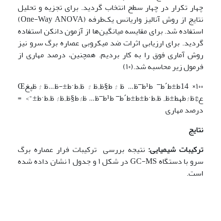
چهار تکرار در چهار سطح انتخاب گردید. برای تجزیه‌ و تحلیل
نتایج از روش آنالیز واریانس یک‌طرفه (One-Way ANOVA)
استفاده شد. برای مقایسه میانگین‌ها از آزمون دانکن استفاده
گردید. برای ارزیابی اثرات ضد میکروبی عصاره برگ سرو نیز
روش آماری فوق را به کار بردیم. همچنین، درصد مهاری از
فرمول زیر محاسبه شد.(۱۰)
۱۰۰×
14ط±ط´ط¯ ط¹ط¯ظ… ظ‡ط§ظ„ظ‡ ظ‚ط·ط±-ظ…ظ†ظپغŒ
ع©ظ†طھط±ظ„ ظ‚ط·ط±ط±ط´ط¯ ط¹ط¯ظ… ظ‡ط§ظ„ظ‡ ظ‚ط·ط±"> =
درصد مهاری
نتایج
ترکیبات شیمیایی:
نتیجه بررسی ترکیبات فرار عصاره برگ
سرو با دستگاه GC-MS در شکل ۱ و جدول ۱ نشان داده شده
است.