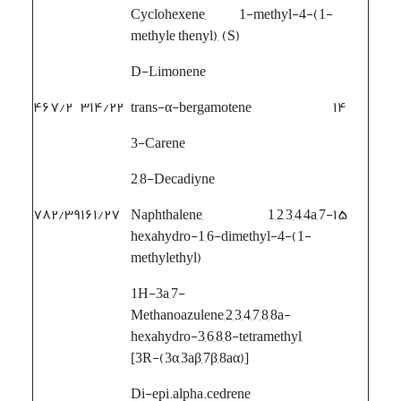
Cyclohexene, 1-methyl-4-(1-
methyle thenyl), (S)
D-Limonene
۴۶۷/۲
۳۱۴/۲۲
trans-α-bergamotene
۱۴
3-Carene
2,8-Decadiyne
۷۸۲/۳۹
۱۶۱/۲۷
Naphthalene, 1,2,3,4,4a,7-
۱۵
hexahydro-1,6-dimethyl-4-(1-
methylethyl)
1H-3a,7-
Methanoazulene,2,3,4,7,8,8a-
hexahydro-3,6,8,8-tetramethyl,
[3R-(3α,3aβ,7β,8aα)]
Di-epi.alpha.cedrene