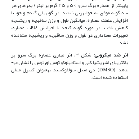
پایین­تر از عصاره برگ سرو (۵۰ و ۲۵ گرم بر لیتر) بذرهای هر
سه گونه موفق به جوانه­زنی شدند. در گونه­های گندم و جو، با
افزایش غلظت عصاره، میانگین طول و وزن ساقه­چه و ریشه­چه
کاهش یافت. در مورد گونه کنجد با افزایش غلظت عصاره،
تغییرات معناداری در طول و وزن ساقه­چه و ریشه­چه مشاهده
نشد.
اثر ضد میکروبی:
شکل ۳، اثر مهاری عصاره برگ سرو بر
باکتری­های اشریشیا کلی و استافیلوکوکوس اورئوس را نشان می­
دهد. (DMSO) دی متیل سولفوکسید به­عنوان کنترل منفی
استفاده شده است.