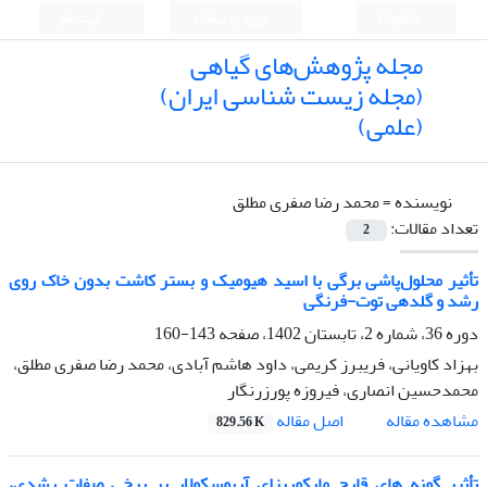
English
ورود به سامانه
ثبت نام
مجله پژوهش‌های گیاهی
(مجله زیست شناسی ایران)
(علمی)
نویسنده =
محمد رضا صفری مطلق
تعداد مقالات:
2
‌‌تأثیر محلول‌پاشی برگی با اسید هیومیک و بستر کاشت بدون خاک روی
رشد و گلدهی توت-فرنگی
دوره 36، شماره 2، تابستان 1402، صفحه
143-160
بهزاد کاویانی، فریبرز کریمی، داود هاشم آبادی، محمد رضا صفری مطلق،
محمدحسین انصاری، فیروزه پورزرنگار
اصل مقاله
مشاهده مقاله
829.56 K
تأثیر گونه های قارچ مایکوریزای آربوسکولار بر برخی صفات رشدی،