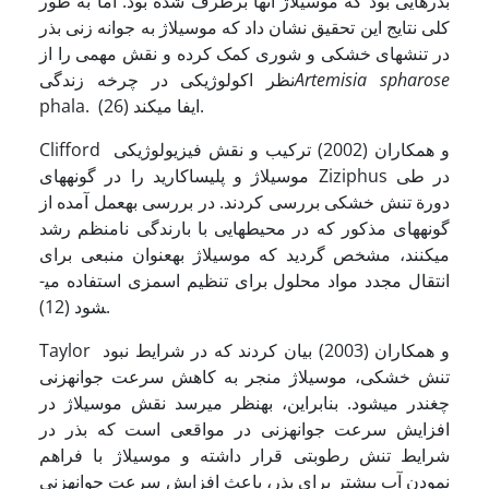
بذرهایی بود که موسیلاژ آنها برطرف شده بود. اما به طور
کلی نتایج این تحقیق نشان داد که موسیلاژ به جوانه زنی بذر
در تنش­های خشکی و شوری کمک کرده و نقش مهمی را از
Artemisia spharose
نظر اکولوژیکی در چرخه زندگی
ایفا می­کند (26).
phala.
Clifford و همکاران (2002) ترکیب و نقش فیزیولوژیکی
موسیلاژ و پلی­ساکارید را در گونه­های Ziziphus در طی
دورة تنش خشکی بررسی کردند. در بررسی به­عمل آمده از
گونه­های مذکور که در محیط­هایی با بارندگی نامنظم رشد
می­کنند، مشخص گردید که موسیلاژ به­عنوان منبعی برای
انتقال مجدد مواد محلول برای تنظیم اسمزی استفاده می­
شود (12).
Taylor و همکاران (2003) بیان کردند که در شرایط نبود
تنش خشکی، موسیلاژ منجر به کاهش سرعت جوانه­زنی
چغندر می­شود. بنابراین، به­نظر می­رسد نقش موسیلاژ در
افزایش سرعت جوانه­زنی در مواقعی است که بذر در
شرایط تنش رطوبتی قرار داشته و موسیلاژ با فراهم
نمودن آب بیشتر برای بذر، باعث افزایش سرعت جوانه­زنی