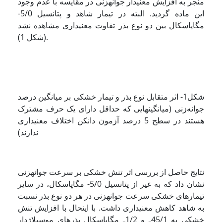
منجر به افزایش معنی­دار جوانه­زنی در مقایسه با عدم وجود
این ماده گردید. البته در تیمار شاهد و پتانسیل 5/0-
مگاپاسکال بین دو نوع بذر تفاوت معنی­داری مشاهده نشد
(شکل 1).
شکل1- اثر متقابل نوع بذر و تیمار خشکی بر میانگین درصد
جوانه‌زنی (میانگین­هایی که حداقل دارای یک حرف مشترک
هستند در سطح 5 درصد آزمون دانکن اختلاف معنی­داری
ندارند)
نتایج حاصل از بررسی اثر تنش خشکی بر سرعت جوانه­زنی
نشان داد که به غیر از پتانسیل 5/0- مگاپاسکال، در سایر
تیمارهای خشکی سرعت جوانه­زنی در هر دو نوع بذر نسبت
به شاهد کاهش معنی­داری داشت. با اینحال با افزایش تنش
خشکی به 45/1ـ و 1/2ـ مگاپاسکال بذرهای موسیلاژدار