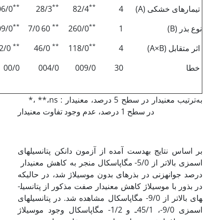
**
**
**
تیمارهای خشکی (A)
4
82/4
28/3
06/0
**
**
**
نوع بذر (B)
1
260/0
60
7/0
09/0
**
**
**
اثر متقابل (A×B)
4
118/0
46/0
002/0
خطا
30
009/0
004/0
00/0
*، **،ns : به‌ترتیب معنی­دار در سطح 5 درصد، معنی­دار
در سطح 1 درصد، عدم وجود تفاوت معنی­دار
بر اساس نتایج به­دست آمده از آزمون دانکن پتانسیل­های
اسمزی بالاتر از 5/0- مگاپاسکال منجر به کاهش معنی­دار
درصد جوانه­زنی در بذرهای بدون موسیلاژ شد، در حالیکه
در بذور با موسیلاژ کاهش معنی­دار صفت مذکور از پتانسیل­
های بالاتر از 9/0- مگاپاسکال مشاهده شد. در پتانسیل­های
اسمزی 9/0-، 45/1ـ و 1/2- مگاپاسکال وجود موسیلاژ