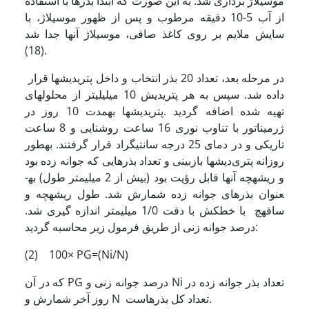
موسیلاژ برداری شد. به این صورت که ابتدا بذرها با استفاده
از آب 5-10 دقیقه مرطوب و پس از ظهور موسیلاژ، با
سایش ملایم بر روی کاغذ صافی، موسیلاژ آنها جدا شد
(18).
در مرحله بعد، تعداد 20 بذر انتخاب و داخل پتری­دیش­ها قرار
داده شد. سپس به هر پتری­دیش 10 میلی­لیتر از محلول­های
تهیه شده اضافه گردید .پتری­دیش­ها به­مدت 10 روز در
ژرمیناتور با تناوب نوری 16 ساعت روشنایی و 8 ساعت
تاریکی و در دمای 25 درجه سانتیگراد قرار گرفتند. به­طور
روزانه پتری‌دیش­ها بازبینی و تعداد بذرهایی که جوانه زده بود
و ریشه­چه آنها قابل رؤیت بود (بیش از 2 میلیمتر طول) به­
عنوان بذرهای جوانه زده شمارش شد. طول ریشه­چه و
ساقه­چ با خط­کش با دقت 1/0 میلیمتر اندازه گیری شد.
درصد جوانه زنی از طریق فرمول زیر محاسبه گردید:
(2) 100× PG=(Ni/N)
که در آن PG درصد جوانه زنی و Ni تعداد بذر جوانه زده در
روز آخر شمارش و N تعداد کل بذرهاست.