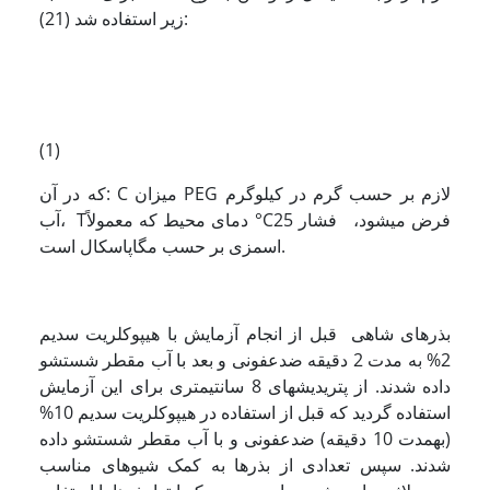
زیر استفاده شد (21):
(1)
که در آن: C میزان PEG لازم بر حسب گرم در کیلوگرم
آب، Tدمای محیط که معمولاً °C25 فرض می­شود، فشار
اسمزی بر حسب مگاپاسکال است.
بذرهای شاهی قبل از انجام آزمایش با هیپوکلریت سدیم
2% به مدت 2 دقیقه ضدعفونی و بعد با آب مقطر شستشو
داده شدند. از پتری­دیش­های 8 سانتیمتری برای این آزمایش
استفاده گردید که قبل از استفاده در هیپوکلریت سدیم 10%
(به­مدت 10 دقیقه) ضدعفونی و با آب مقطر شستشو داده
شدند. سپس تعدادی از بذرها به کمک شیوه­ای مناسب