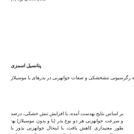
پتانسیل اسمزی
بر اساس نتایج به­دست آمده، با افزایش تنش خشکی، درصد
و سرعت جوانه­زنی هر دو نوع بذر (با و بدون موسیلاژ) به­
طور معنی­داری کاهش یافت. با این­حال جوانه­زنی بذور با