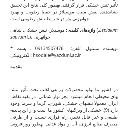
تأثیر تنش خشکی قرار گرفتند. به­طور کلی نتایج این تحقیق
نشان­دهنده نقش مثبت موسیلاژ در حفظ رطوبت و بهبود
جوانه­زنی بذر در شرایط تنش رطوبتی است.
Lepidium
موسیلاژ، تنش خشکی، شاهی (.
واژه‌های کلیدی:
L)، جوانه­زنی
sativum
* نویسنده مسئول، تلفن: 09134507476 ، پست
الکترونیکی: hsodaie@yazduni.ac.ir
مقدمه
در کشور ما تولید محصولات زراعی اغلب تحت تأثیر تنش­
های محیطی انجام می­شود. بجز نوار شمالی، در بقیه نقاط
ایران معمولاً تنش­های خشکی، شوری، گرما و سرما وجود
دارد (9). خشکی از ویژگی­های کشور ما است و از این پدیده­
طبیعی و غیر قابل تغییر، راه فراری نیست و از طرفی
مصرف منابع انرژی، آب و مواد غذایی به­طور روزافزونی