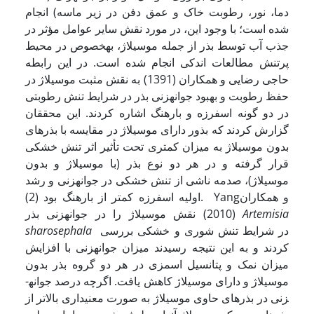
دما، نور، رطوبت خاک و عمق دفن در زیر ماسه) انجام
شده است؛ با وجود این، در مورد نقش سایر عوامل مؤثر در
جذب آب توسط بذر از جمله موسیلاژ، به­خصوص در محیط
پرتنش مطالعات اندکی انجام شده است. در این رابطه
حاجی رضایی و همکاران (1391) به نقش مثبت موسیلاژ در
حفظ رطوبت و بهبود جوانه­زنی بذر در شرایط تنش رطوبتی
در دو گونه اسفرزه و بارهنگ اشاره کردند. این محققان
گزارش کردند که بذور دارای موسیلاژ در مقایسه با بذرهای
بدون موسیلاژ به میزان کمتری تحت تأثیر اثر تنش خشکی
قرار گرفته و در هر دو نوع بذر (با موسیلاژ و بدون
موسیلاژ)، صدمه ناشی از تنش خشکی در جوانه­زنی و رشد
اولیه اسفرزه کمتر از بارهنگ بود (2). Yangو همکاران
Artemisia
(2010) نقش موسیلاژ را در جوانه­زنی بذر
در شرایط تنش شوری و خشکی بررسی
sharosephala
کردند و به این نتیجه رسیدند میزان جوانه­زنی با افزایش
میزان نمک و پتانسیل اسمزی در هر دو گروه بذر بدون
موسیلاژ و دارای موسیلاژ کاهش یافت. اگرچه درصد جوانه­
زنی در بذرهای حاوی موسیلاژ به صورت معنی­داری بالاتر از