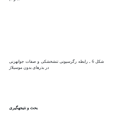
شکل 6 ـ رابطه رگرسیونی تنش­خشکی و صفات جوانه­زنی
در بذرهای بدون موسیلاژ
بحث و نتیجه­گیری