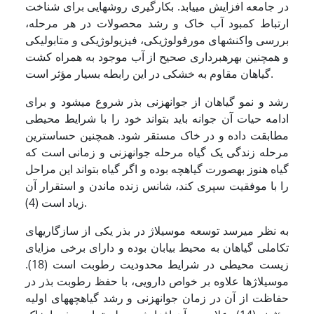
در جامعه افزایش می­یابد. بکارگیری روش­هایی برای شناخت
ارتباط کمبود آب خاک و رشد محصولات در هر مرحله،
بررسی واکنش­های مورفولوژیکی، فیزیولوژیکی و متابولیکی
و همچنین بهره­برداری صحیح از آب موجود به همراه کشت
گیاهان مقاوم به خشکی در این رابطه بسیار مؤثر است.
رشد و نمو گیاهان از جوانه­زنی بذر شروع می­شود و برای
ادامه حیات آن جوانه باید بتواند خود را با شرایط محیطی
مطابقت داده و در خاک مستقر شود. همچنین حساس­ترین
مرحله زندگی یک گیاه مرحله جوانه­زنی و زمانی است که
گیاه هنوز به­صورت گیاهچه بوده و اگر گیاه بتواند این مراحل
را با موفقیت سپری کند، شانس زنده ماندن و استقرار آن
زیاد است (4).
به نظر می­رسد توسعه موسیلاژ در بذر یکی از سازگاری­های
تکاملی گیاهان به محیط بیابان بوده و دارای برخی مزایای
زیست محیطی در شرایط محدودیت رطوبت است (18).
موسیلاژها علاوه بر خواص دارویی، با حفظ رطوبت بذر در
حفاظت از آن در زمان جوانه­زنی و رشد گیاهچه­های اولیه