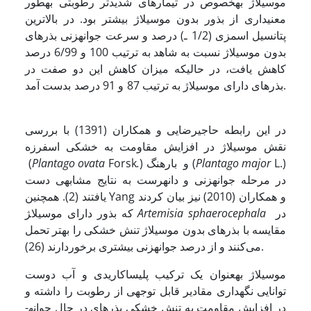
موسیلاژ به­خصوص در تیمارهای شدیدتر رطوبتی به­طور
معنی­داری از بذور بدون موسیلاژ بیشتر بود. در بالاترین
پتانسیل اسمزی (1/2 ـ) درصد و سرعت جوانه­زنی بذرهای
بدون موسیلاژ نسبت به شاهد به ترتیب 100 و 6/99 درصد
کاهش یافت، در حالی­­که میزان کاهش این دو صفت در
بذرهای دارای موسیلاژ به ترتیب 87 و 91 درصد بدست آمد.
در این رابطه حاجی­رضایی و همکاران (1391) با بررسی
نقش موسیلاژ در افزایش مقاومت به خشکی اسفرزه
L.)
Plantago major
) و بارهنگ (
.
Forsk
Plantago ovata
(
در مرحله جوانه­زنی و دانه­رست به نتایج مشابهی دست
یافتند (2). همچنین Yang و همکاران (2010) نیز بیان کردند
در
Artemisia sphaerocephala
که بذور دارای موسیلا‍ژ
مقایسه با بذرهای بدون موسیلاژ تنش خشکی را بهتر تحمل
می‌کنند و از درصد جوانه­زنی بیشتری برخوردارند (26).
موسیلاژ به­عنوان یک ترکیب پلی­ساکاریدی و آب دوست
توانایی نگهداری مقادیر قابل توجهی از رطوبت را داشته و
در افزایش مقاومت به تنش خشکی بذرهای در حال جوانه­