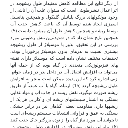
از دیگر نتایج این مطالعه کاهش معنی­دار طول ریشه­چه در
اثر اعمال تنش­رطوبتی است که می­توان علت آن را ناشی از
وجود مولکول­های بزرگ پلی­اتیلن گلیکول و همچنین پتانسیل
اسمزی ایجاد شده توسط آن که باعث کاهش جذب آب
توسط ریشه و همچنین کاهش طول آن می­شود، دانست (5).
همچنین نتایج نشان داد که در شدید­ترین تنش رطوبتی مورد
بررسی در این تحقیق، بذور با موسیلاژ از طول ریشه­چه
بیشتری نسبت به بذرهای بدون موسیلاژ برخوردار بودند.
تحقیقات مختلف نشان داده است که موسیلاژ دارای نقش­
های فیزیولوژیکی متعددی در گیاه بوده که از جمله آنها
می‌توان به افزایش انتقال آب در داخل بذر در زمان جوانه­
زنی اشاره کرد که این پدیده ممکن است منجر به افزایش
طول ریشه­چه گردد (15). ارتباط گیاه با آب عمدتاً از طریق
ریشه صورت می­گیرد. نقش ریشه در جذب آب و مواد غذایی
بستگی به انتشار سیستم­های ریشه ای و کارایی هر یک از
ریشه­ها دارد. مقاومت بعضی گیاهان نیز در برابر خشکی
بستگی به عمق و فراوانی انشعابات سیستم ریشه‌ای است
تا بتوانند آب مورد نیاز گیاه را از توده بزرگتر خاک جذب کنند
(6). بنابراین نقش موسیلاژ در افزایش طول­ ریشه­چه در