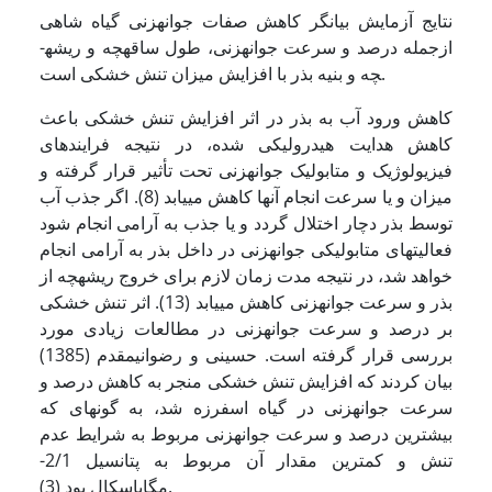
نتایج آزمایش بیانگر کاهش صفات جوانه­زنی گیاه شاهی
ازجمله درصد و سرعت جوانه­زنی، طول ساقه­چه و ریشه­
چه و بنیه بذر با افزایش میزان تنش خشکی است.
کاهش ورود آب به بذر در اثر افزایش تنش خشکی باعث
کاهش هدایت هیدرولیکی شده، در نتیجه فرایندهای
فیزیولوژیک و متابولیک جوانه­زنی تحت تأثیر قرار گرفته و
میزان و یا سرعت انجام آنها کاهش می­یابد (8). اگر جذب آب
توسط بذر دچار اختلال گردد و یا جذب به آرامی انجام شود
فعالیت­های متابولیکی جوانه­زنی در داخل بذر به آرامی انجام
خواهد شد، در نتیجه مدت زمان لازم برای خروج ریشه­چه از
بذر و سرعت جوانه­زنی کاهش می­یابد (13). اثر تنش خشکی
بر درصد و سرعت جوانه­زنی در مطالعات زیادی مورد
بررسی قرار گرفته است. حسینی و رضوانی­مقدم (1385)
بیان کردند که افزایش تنش خشکی منجر به کاهش درصد و
سرعت جوانه­زنی در گیاه اسفرزه شد، به گونه­ای که
بیشترین درصد و سرعت جوانه­زنی مربوط به شرایط عدم
تنش و کمترین مقدار آن مربوط به پتانسیل 2/1-
مگاپاسکال بود (3).