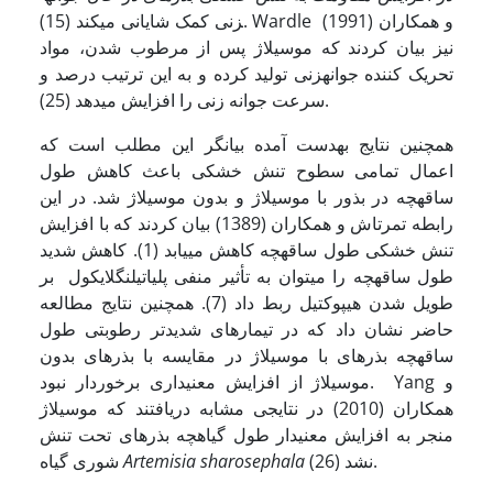
زنی کمک شایانی می­کند (15). Wardle و همکاران (1991)
نیز بیان کردند که موسیلاژ پس از مرطوب شدن، مواد
تحریک کننده جوانه­زنی تولید کرده و به این ترتیب درصد و
سرعت جوانه زنی را افزایش می­دهد (25).
همچنین نتایج به­دست آمده بیانگر این مطلب است که
اعمال تمامی سطوح تنش خشکی باعث کاهش طول
ساقه­چه در بذور با موسیلاژ و بدون موسیلاژ شد. در این
رابطه تمرتاش و همکاران (1389) بیان کردند که با افزایش
تنش خشکی طول ساقه­چه کاهش می­یابد (1). کاهش شدید
طول ساقه­چه را می­توان به تأثیر منفی پلی­اتیلن­گلایکول بر
طویل شدن هیپوکتیل ربط داد (7). همچنین نتایج مطالعه
حاضر نشان داد که در تیمارهای شدید­تر رطوبتی طول
ساقه­چه بذرهای با موسیلاژ در مقایسه با بذرهای بدون
موسیلاژ از افزایش معنی­داری برخوردار نبود. Yang و
همکاران (2010) در نتایجی مشابه دریافتند که موسیلاژ
منجر به افزایش معنی­دار طول گیاهچه بذرهای تحت تنش
نشد (26).
Artemisia sharosephala
شوری گیاه