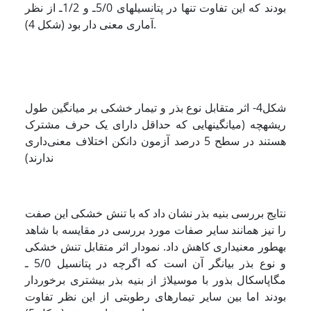
بودند که این تفاوت تنها در پتانسیل­های 5/0ـ و 1/2ـ از نظر
آماری معنی دار بود (شکل 4).
شکل4- اثر متقابل نوع بذر و تیمار خشکی بر میانگین طول
ریشه­چه (میانگین­هایی که حداقل دارای یک حرف مشترک
هستند در سطح 5 درصد آزمون دانکن اختلاف معنی‌داری
ندارند)
نتایج بررسی بنیه بذر نشان داد که با تنش خشکی این صفت
را نیز همانند سایر صفات مورد بررسی در مقایسه با شاهد
به­طور­ معنی­داری کاهش داد. نمودار اثر متقابل تنش خشکی
و نوع بذر بیانگر آن است که اگرچه در پتانسیل 5/0 ـ
مگاپاسکال بذور با موسیلاژ از بنیه بذر بیشتری برخوردار
بودند اما بین سایر تیمارهای رطوبتی از این نظر تفاوت