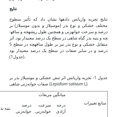
نتایج
نتایج تجزیه واریانس داده­ها نشان داد که تأثیر سطوح
مختلف خشکی و نوع بذر (موسیلاژ و بدون موسیلاژ) بر
درصد و سرعت جوانه­زنی و همچنین طول ریشه­چه و ساقه­
چه و بنیه بذر گیاه شاهی در سطح یک درصد معنی­­دار بود. اثر
متقابل خشکی و نوع بذر نیز بر طول ساقه­چه در سطح 5
درصد و در سایر صفات در سطح یک درصد معنی­دار بود
(جدول1).
جدول 1- تجزیه واریانس اثر تنش خشکی و موسیلاژ بذر بر
L)
sativum
Lepidium
صفات جوانه‌زنی شاهی (
میانگین مربعات
منابع تغییرات
درجه
سرعت
درصد
بنیه بذ
آزادی
جوانه‌زنی
جوانه‌زنی