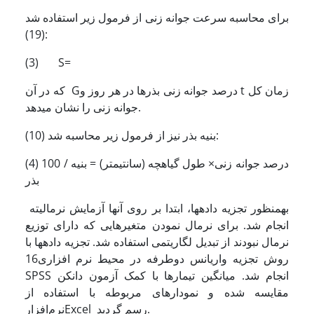
برای محاسبه سرعت جوانه زنی از فرمول زیر استفاده شد
(19):
(3) S=
که در آن Gدرصد جوانه زنی بذرها در هر روز و t زمان کل
جوانه زنی را نشان می­دهد.
بنیه بذر نیز از فرمول زیر محاسبه شد (10):
(4) 100 / درصد جوانه زنی× طول گیاهچه (سانتیمتر) = بنیه
بذر
به­منظور تجزیه داده­ها، ابتدا بر روی آنها آزمایش نرمالیته
انجام شد. برای نرمال نمودن متغیرهایی که دارای توزیع
نرمال نبودند از تبدیل لگاریتمی استفاده شد. تجزیه داده­ها با
روش تجزیه واریانس دوطرفه در محیط نرم افزاری16
SPSS انجام شد. میانگین تیمارها با کمک آزمون دانکن
مقایسه شده و نمودارهای مربوطه با استفاده از
نرم‌افزارExcel رسم گردید.