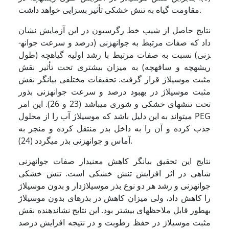
مقاومت گیاه به تنش خشکی تأثیر بسزایی خواهد داشت.
نتایج حاصل از شیب خط رگرسیون در این آزمایش نشان
داد که صفات مرتبط به جوانه­زنی (درصد و سرعت جوانه­
زنی) نسبت به صفات مرتبط با رشد اولیه گیاهچه (طول
ریشه­چه و ساقه­چه) به میزان بیشتری تحت تأثیر نقش
مثبت موسیلاژ قرار گرفت. تحقیقات مختلفی بیان­گر نقش
مثبت موسیلاژ در بهبود درصد و سرعت جوانه­زنی بذور
تحت تنش­های خشکی و شوری می­باشد (23 و 26). این امر
می­تواند به این دلیل باشد که موسیلاژ آب را از محلول PEG
جذب کرده و آن را به داخل بذر منتقل کرده و منجر به
آماس و جوانه­زنی بذر می­گردد (24).
نتایج این تحقیق بیانگر کاهش معنی­دار صفات جوانه­زنی
شاهی در اثر افزایش تنش خشکی است. تنش خشکی
جوانه­زنی و رشد هر دو نوع بذر موسیلاژدار و بدون موسیلاژ
را کاهش داد، ولی میزان کاهش در بذرهای بدون موسیلاژ
به­طور قابل ملاحظه­ای بیشتر بود. این نتایج نشان­دهنده نقش
مثبت موسیلاژ در حفظ رطوبت و در نتیجه افزایش درصد