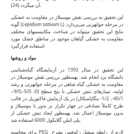
آن می­گردد (24).
این تحقیق به بررسی نقش موسیلاژ در مقاومت به خشکی
L) در مرحله جوانه­زنی می‌پردازد.
sativum
Lepidium
گونه (
نتایج این تحقیق می­تواند در شناخت مکانیسم­های مختلف
مقاومت به خشکی گیاهان موجود در مناطق خشک مورد
استفاده قرارگیرد.
مواد و روشها
این تحقیق در سال 1392 در آزمایشگاه گیاه‌شناسی
دانشگاه یزد انجام شد. به­منظور بررسی نقش موسیلاژ در
مقاومت به خشکی گیاه شاهی در مرحله جوانه­زنی و رشد
اولیه، تیمارهای تنش خشکی با پنج سطح (0، 5/0-،9/0-،
45/1-، 1/2- مگاپاسکال) در یک آزمایش فاکتوریل در قالب
طرح کاملاً تصادفی در چهار تکرار بر بذور با موسیلاژ و
بدون موسیلاژ اعمال شد. به­منظور ایجاد تنش خشکی از
پلی اتیلن گلایکول 6000 استفاده شد.
برای محاسبه PEG لازم از رابطه میشل زکوفمن بشرح