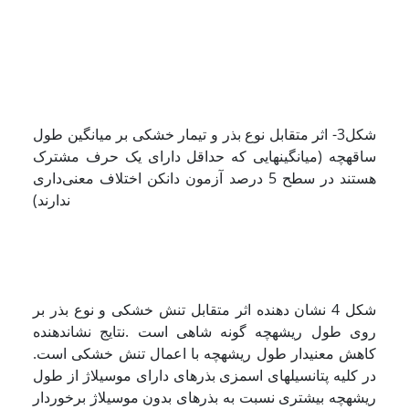
شکل3- اثر متقابل نوع بذر و تیمار خشکی بر میانگین طول
ساقه­چه (میانگین­هایی که حداقل دارای یک حرف مشترک
هستند در سطح 5 درصد آزمون دانکن اختلاف معنی‌داری
ندارند)
شکل 4 نشان دهنده اثر متقابل تنش خشکی و نوع بذر بر
روی طول ریشه­چه گونه شاهی است .نتایج نشان­دهنده
کاهش معنی­دار طول ریشه­چه با اعمال تنش خشکی است.
در کلیه پتانسیل­های اسمزی بذرهای دارای موسیلاژ از طول
ریشه­چه بیشتری نسبت به بذرهای بدون موسیلاژ برخوردار