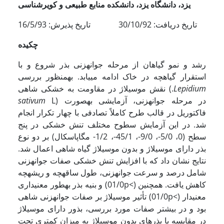
یزد، دانشگاه یزد، دانشکده منابع طبیعی و کویرشناسی
تاریخ دریافت: 30/10/92 تاریخ پذیرش: 16/5/93
چکیده
رشد و نمو گیاهان از مرحله جوانه­زنی بذر شروع و با
استقرار گیاهچه در خاک ادامه می­یابد. به­منظور بررسی
Lepidium
شاهی (.
نقش موسیلاژ در مقاومت به خشکی
L) در مرحله جوانه­زنی، آزمایشی به­صورت
sativum
فاکتوریل در قالب طرح کاملاً تصادفی با چهار تکرار انجام
شد. در این آزمایش سطوح مختلف تنش خشکی در پنج
سطح (0، 5/0-، 9/0-، 45/1-، 1/2- مگاپاسکال) بر دو نوع
بذر دارای موسیلاژ و بدون موسیلاژ گیاه شاهی اعمال شد.
نتایج نشان داد که با افزایش تنش خشکی صفات جوانه­زنی
شامل درصد و سرعت جوانه­زنی، طول ساقه­چه و ریشه­چه
و بنیه بذر به­طور معنی­داری (01/0p<) کاهش یافت. همچنین
تأثیر موسیلاژ بر صفات جوانه­زنی شاهی (01/0p<) معنی­دار
بود و در بیشتر صفات مورد بررسی، بذور دارای موسیلاژ
در مقایسه با بذرهای بدون موسیلاژ به میزان کمتری تحت