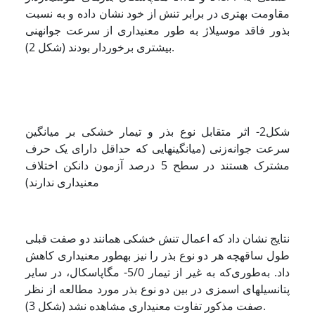
مقاومت بهتری در برابر تنش از خود نشان داده و به نسبت
بذور فاقد موسیلاژ به طور معنی­داری از سرعت جوانه­نی
بیشتری برخوردار بودند (شکل 2).
شکل2- اثر متقابل نوع بذر و تیمار خشکی بر میانگین
سرعت جوانه‌زنی (میانگین­هایی که حداقل دارای یک حرف
مشترک هستند در سطح 5 درصد آزمون دانکن اختلاف
معنی­داری ندارند)
نتایج نشان داد که اعمال تنش خشکی همانند دو صفت قبلی
طول ساقه­چه هر دو نوع بذر را نیز به­طور معنی­داری کاهش
داد. به‌طوری‌که به غیر از تیمار 5/0- مگاپاسکال، در سایر
پتانسیل­های اسمزی در بین دو نوع بذر مورد مطالعه از نظر
صفت مذکور تفاوت معنی­داری مشاهده نشد (شکل 3).