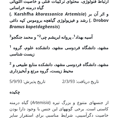
ارتباط فنولوژی، محتوای ترکیبات فنلی و خاصیت آللوپاتی
گیاه درمنه خراسانی
) و اثر آن بر
Artemisia
khorassanica
Karshfha
(.
Drobov
رشد و فیزیولوژی گیاهچه بروموس کپه داغی (.
Bromus kopetdaghensis
)
3
2*
1
آسیه بهداد
، پروانه ابریشم چی
و محمد جنگجو
1
مشهد، دانشگاه فردوسی مشهد،
دانشکده علوم،
گروه
زیست شناسی
2
مشهد، دانشگاه فردوسی مشهد، دانشکده منابع طبیعی و
محیط زیست، گروه مرتع و آبخیزداری
تاریخ دریافت: 2/3/93 تاریخ پذیرش: 5/9/93
چکیده
) از جنس­های متنوع و بزرگ تیره
Artemisia
گیاه درمنه (
کاسنی است. برخی گونه­های این جنس با وجود دارا بودن
خاصیت دگرآسیبی، شرایط مناسبی برای استقرار سایر