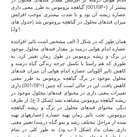
گیاهچه بروموس به طرز معنی داری (001/0P<) بیشتر از
عصاره ریشه آن بود و با شدت بیشتری موجب افزایش
میزان قندهای محلول در گیاهچه بروموس شد (جدول های
1و2).
همان طور که در شکل 3-الف مشخص است تاثیر افزاینده
عصاره اندام هوایی درمنه بر مقدار قندهای محلول موجود
در برگ و ریشه بروموس در طول زمان تغییر کرد. به
طوری که هم راستا با تکمیل چرخه زندگی گیاه درمنه و
کاهش تاثیر آللوپاتی عصاره اندام هوایی آن میزان قندهای
محلول موجود در برگ گیاهچه بروموس به طرز معنی
داری (001/0P<) کاهش یافت. این در حالی است که چنین
تغییرات معنی داری در محتوای قندهای محلول موجود در
ریشه گیاهچه بروموس مشاهده نشد (شکل 3-ج). از طرف
دیگر، محتوای قندهای محلول در برگ و ریشه گیاهچه
بروموس، تجت تاثیر زمان تهیه عصاره (عصاره­های تهیه
شده از مراحل مختلف رشد و نمو گیاه درمنه) تغییر معنی
داری نشان نداد (شکل 3-ب ود). به طور کلی در تمام
تیمارها تراز قندهای محلول در برگ بروموس به طرز معنی