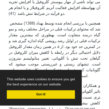
می تواند ناشی از مهار بیوسنتز کلروفیل یا افزایش تجزیه
آن به­واسطه افزایش فعالیت آنزیم کلروفیلاز و یا انجام هر
دو فرآیند در شرایط تنش باشد (41).
هم­چنین با بررسی انجام شده توسط بهداد (1388) مشخص
شد که محتوای ترکیبات فنلی در مراحل مختلف رشد و نمو
گیاه درمنه متفاوت است، به­طوری که بیش­ترین مقدار
ترکیبات فنلی در اوایل رشد رویشی گیاه اندازه گیری شد و
در همین زمان مقدار کلروفیل a در کم­ترین حد خود بود. از
دلایل احتمالی دیگر در رابطه با کاهش میزان کلروفیل در
گیاهان تحت تنش با آللوپاتی، تغییر متابولیسم نیتروژن
است. تنش­های زیستی و غیر­زیستی موجب می­شود که
گلوتامات که پیش­ساز مشترک ساخت کلروفیل و پرولین
است، کمتر در مسیر سنتز کلروفیل وارد شود (43).
This website uses cookies to ensure you get
the best experience on our website.
براساس پژوهش، Sarkar و همکاران (2012) بیان کردند
تاثیر آللوپاتی قوی­
Cassia tora
که عصاره اندام هوایی گیاه
Got it!
تری نسبت به عصاره ریشه همین گیاه داشت و موجب
کاهش بیشتر محتوای انواع کلروفیل­ها در گیاه خردل
L.) شد. Djanaguiramant و
Brassica campestris
(