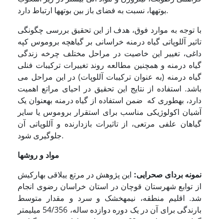
بوته­ها، نسبت به فضای باز بین بوته­ها ارتباط دارد.
با توجه به موارد فوق، هدف از این تحقیق بررسی چگونگی
تاثیر آللوپاتی گیاه درمنه خراسانی بر گیاهچه بروموس کپه
داغی، تغییر این خاصیت در مراحل مختلف چرخه زندگی
گیاه درمنه و هم­چنین مطالعه روند تغییرات ترکیبات فنلی
گیاه درمنه (به عنوان ترکیبات آللوپات) در این مراحل می
باشد. استفاده از نتایج این تحقیق در احیای مراتع اهمیت
دارد، به­طوری که ضمن استفاده از گیاه درمنه به­عنوان یک
آشیان اکولوژیکی مناسب برای استقرار بروموس یا سایر
گیاهان علفی مرتعی، از تاثیرات بازدارنده و آللوپاتی آن
جلوگیری شود.
مواد و روشها
نمونه بردای
صحرایی
:
این پژوهش در مرتع ییلاقی بهارکیش
از توابع شهرستان قوچان در استان خراسان رضوی انجام
شد. اقلیم منطقه، نیمه­خشک و سرد و مقدار متوسط
بارندگی برای آن در یک دوره دوازده ساله، 54/356 میلی­متر