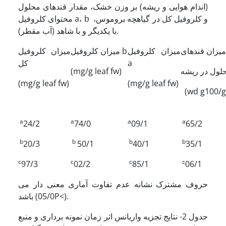
(اندام هوایی و ریشه) بر وزن خشک، مقدار قندهای محلول
محتوای کلروفیل a، b و کلروفیل کل در گیاهچه بروموس،
با یکدیگر و با شاهد (آب مقطر).
میزان قندهای
میزان کلروفیل
میزان کلروفیل b
میزان کلروفیل
a
کل
لول در ریشه
(mg/g leaf fw)
(mg/g leaf fw)
(mg/g leaf fw)
(wd g100/g
a
a
a
a
24/2
74/0
09/1
65/2
b
b
b
b
20/3
50/1
40/1
35/1
c
c
c
c
97/3
02/2
85/1
06/1
حروف مشترک نشانه عدم تفاوت آماری معنی دار می
باشد (05/0P<).
جدول 2- نتایج تجزیه واریانس اثر زمان نمونه برداری و منبع