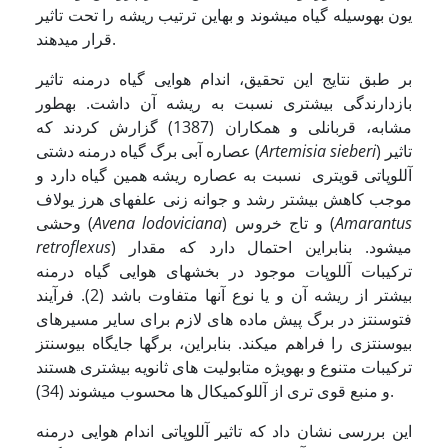
یون به­وسیله گیاه می­شوند و به­این ترتیب ریشه را تحت تاثیر
قرار می­دهند.
بر طبق نتایج این تحقیق، اندام هوایی گیاه درمنه تاثیر
بازدارندگی بیشتری نسبت به ریشه آن داشت. به­طور
مشابه، قربانلی و همکاران (1387) گزارش کردند که
) تاثیر
Artemisia sieberi
عصاره آبی برگ گیاه درمنه دشتی (
آللوپاتی قوی­تری نسبت به عصاره ریشه همین گیاه دارد و
موجب کاهش بیشتر رشد و جوانه زنی علف­های هرز یولاف
Amarantus
) و تاج خروس (
Avena lodoviciana
وحشی (
) می­شود. بنابراین احتمال دارد که مقدار
retroflexus
ترکیبات آللوپات موجود در بخش­های هوایی گیاه درمنه
بیشتر از ریشه آن و یا نوع آن­ها متفاوت باشد (2). فرآیند
فتوسنتز در برگ پیش ماده های لازم برای سایر مسیرهای
بیوسنتزی را فراهم می­کند. بنابراین، برگ­ها جایگاه بیوسنتز
ترکیبات متنوع و به­ویژه متابولیت های ثانویه بیشتری هستند
و منبع قوی تری از آللوکمیکال ها محسوب می­شوند (34).
این بررسی نشان داد که تاثیر آللوپاتی اندام هوایی درمنه