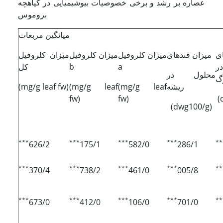
عصاره بر رشد و برخی خصوصیات بیوشیمیایی در گیاهچه
بروموس
میانگین مربعات
ای
میزان قندهای
میزان کلروفیل
میزان کلروفیل
میزان کلروفیل
ر
a
b
کل
محلول در
گ
ریشه
(mg/g leaf
(mg/g leaf
(mg/g leaf fw)
fw)
fw)
(
(dwg100/g)
***
***
***
***
**
626/2
175/1
582/0
286/1
***
***
***
***
**
370/4
738/2
461/0
005/8
***
***
***
***
**
673/0
412/0
106/0
701/0