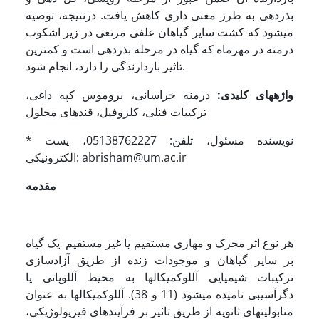
بذردهی به طرز معنی داری کاهش یافت. درنتیجه، توصیه
می­شود که کشت سایر گیاهان علفی مرتعی در زیر اشکوب
درمنه در مهرماه که گیاه در مرحله بذردهی است و کم­ترین
تاثیر بازدارندگی را دارد، انجام شود.
واژه­های کلیدی:
درمنه خراسانی، بروموس کپه داغی،
ترکیبات فنلی، کلروفیل، قندهای محلول
* نویسنده مسئول، تلفن: 05138762227، پست
الکترونیکی: abrisham@um.ac.ir
مقدمه
هر نوع اثر محرک و مهاری مستقیم یا غیر مستقیم یک گیاه
بر سایر گیاهان و موجودات زنده از طریق آزاد­سازی
ترکیبات شیمیایی آللوکمیکال­ها به محیط آللوپاتی یا
دگرآسیبی نامیده می­شود (11 و 38). آللوکمیکال­ها به عنوان
متابولیت­های ثانویه از طریق تاثیر بر فرآیند­های فیزیولوژیکی،