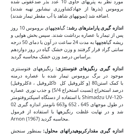
مورد نظر به پتری­های حاوی 10 عدد بذر ضدعفونی شده
بروموس (بذرها از جهادکشاورزی نیشابور تهیه شدند)
اضافه شد (نمونه­های شاهد با آب مقطر تیمار شدند).
اندازه گیری پارامترهای رشد:
گیاهچه­های بروموس 10 روز
پس از تیمار با عصاره برداشت شدند. سپس بخش هوایی و
ریشه گیاهچه­ها به مدت 24 ساعت در آون با دمای 50 درجه
سانتی گراد قرار گرفتند و وزن خشک گیاه در روز دوازدهم
براساس درصد وزن خشک محاسبه گردید.
اندازه گیری رنگیز­های فتوسنتزی:
رنگیزه­های فتوسنتزی
موجود در برگ بروموس تیمار شده با عصاره درمنه
(کلروفیلa ، کلروفیلb و کلروفیل کل) با کمک استن80
درصد استخراج (نسبت استخراج 5/4) و جذب نوری عصاره
با استفاده از دستگاه اسپکتروفتومتر Shimadzu UV-120-
02 در طول موج­های 645 ، 652 و663 نانومتر اندازه گیری
شد و در نهایت غلظت رنگیزه­ها با استفاده از فرمول
Arnon (1967) محاسبه گردید.
اندازه گیری مقدارکربوهیدرات­های محلول:
بمنظور سنجش