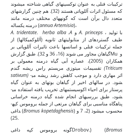
ترکیبات فنلی به عنوان توکسین­های گیاهی شناخته می­شوند
که مسئول اثرات آللوپاتی هستند (32). هم چنین گزارش­های
متعدد دال برآن است که گونه­های مختلف درمنه مانند
)،
annua­ Artemisia
درمنه یک­ساله (
، با تولید
A. princeps
و
herba alba .A
.
A. tridentate
طیف گسترده­ای از متابولیت­های ثانویه (آللوکمیکال­ها) از
جمله ترکیبات فنلی و اسانس­ها باعث تاثیرات آللوپاتی بر
گیاهان مجاور می شوند (16، 36 و 32). طبق گزارشMu و
همکاران (2005)، عصاره آبی گیاه درمنه معمولی
بر
(Triticum
تقسیمات میتوزی مریستم راس ریشه گندم
اثر مهاری دارد و موجب کاهش رشد ریشه می­
sativum)
شود. در سال­های اخیر از گیاهان بوته­ای به عنوان گیاه
پرستار برای احیاء اکوسیستم­های تخریب یافته استفاده می­
شود، طبق بررسی­های انجام شده گیاه درمنه خراسانی
پناهگاه مناسبی برای گیاهان مرتعی از جمله بروموس کپه­
) محسوب می­شود (2، 7 و
Bromus kopetdaghensis
داغی (
25).
Bromus
گونه بروموس کپه داغیDrobov.) (