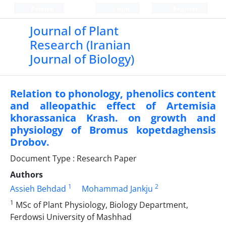
Persian
Login
Register
Journal of Plant
Research (Iranian
Journal of Biology)
Relation to phonology, phenolics content
and alleopathic effect of Artemisia
khorassanica Krash. on growth and
physiology of Bromus kopetdaghensis
Drobov.
Document Type : Research Paper
Authors
1
2
Assieh Behdad
Mohammad Jankju
1
MSc of Plant Physiology, Biology Department,
Ferdowsi University of Mashhad