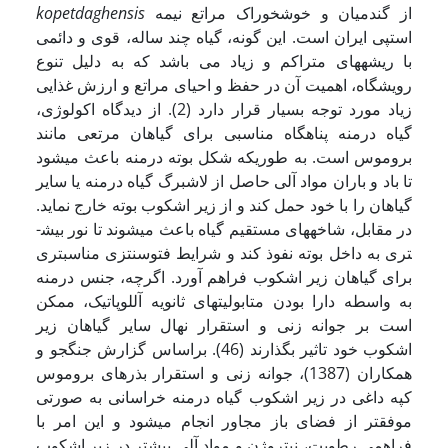
از گندمیان و خوش­خوراک مراتع نیمه
kopetdaghensis
استپی ایران است. این گونه، گیاه چند ساله، قوی و دائمی
با ریشه­های متراکم و زیاد می باشد که به دلیل تنوع
رویشگاه، اهمیت آن در حفظ و احیای مراتع و ارزش غذایی
زیاد مورد توجه بسیار قرار دارد (2). از دیدگاه اکولوژی،
گیاه درمنه پناهگاه مناسبی برای گیاهان مرتعی مانند
بروموس است. به ­طوری­که شکل بوته درمنه باعث می­شود
تا باد و باران مواد آلی حاصل از لاشبرگ گیاه درمنه یا سایر
گیاهان را با خود حمل کند و از زیر اشکوب بوته خارج نماید.
در مقابل، شاخه­های مستقیم گیاه باعث می­شوند تا نور بیش­
تری به داخل بوته نفوذ کند و شرایط فتوسنتزی مناسب­تری
برای گیاهان زیر اشکوب فراهم آورد. اگر­چه، جنس درمنه
به واسطه دارا بودن متابولیت­های ثانویه آللوپاتیک، ممکن
است بر جوانه زنی و استقرار نهال سایر گیاهان زیر
اشکوب خود تاثیر بگذارند (46). براساس گزارش جنگجو و
همکاران (1387)، جوانه زنی و استقرار بذرهای بروموس
کپه داغی در زیر اشکوب گیاه درمنه خراسانی به صورتی
موفق­تر از فضای باز مجاور انجام می­شود و این امر با
فراهمی رطوبت، نیتروژن و مواد آلی بیشتر در زیر اشکوب