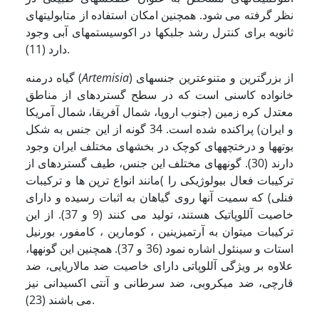
نظر گرفته می شود. هم­چنین امکان استفاده از متابولیت­های
ثانویه برای کنترل رشد جلبک­ها در اکوسیستم­های آبی وجود
دارد (11).
) از بزرگ­ترین و متنوع­ترین جنس­های
Artemisia
گیاه درمنه (
خانواده کاسنی است که در سطح گسترده­ای از مناطق
معتدل کره زمین (جنوب اروپا، شمال آفریقا، شمال آمریکا
و ایران) پراکنده شده است. 34 گونه از این جنس به شکل
بوته­ها و درختچه­های کوچک در بخش­های مختلف ایران وجود
دارند (30). گونه­های مختلف این جنس، طیف گسترده­ای از
ترکیبات فعال بیولوژیکی را )مانند انواع ترپن ها و ترکیبات
فنلی) که سمیت آن­ها روی گیاهان به اثبات رسیده و دارای
خاصیت آللوپاتیک هستند، تولید می کنند (9 و 37). از این
ترکیبات می­توان به آرتمیزینین ، کومارین ، کامفور، بورنیل
استات و سینئول اشاره نمود (36 و 37). هم­چنین این گونه­ها،
علاوه بر ویژگی آللوپاتی دارای خاصیت ضد مالاریایی، ضد
قارچی، ضد میکروبی، ضد سرطانی و آنتی اکسیدانی نیز
می باشند (23).