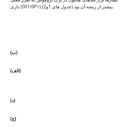
داری (001/0P<) بیشتر از ریشه آن بود (جدول های 1و2).
(ب)
(الف)
(د)
(ج)