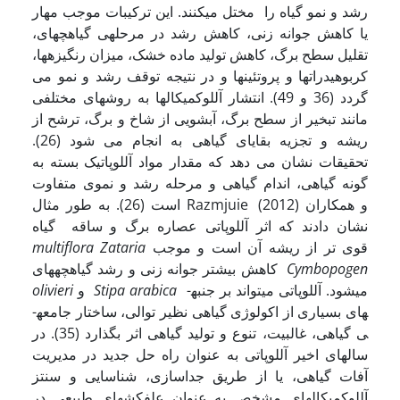
رشد و نمو گیاه را مختل می­کنند. این ترکیبات موجب مهار
یا کاهش جوانه زنی، کاهش رشد در مرحله­ی گیاهچه­ای،
تقلیل سطح برگ، کاهش تولید ماده خشک، میزان رنگیزه­ها،
کربوهیدرات­ها و پروتئین­ها و در نتیجه توقف رشد و نمو می
گردد (36 و 49). انتشار آللوکمیکال­ها به روش­های مختلفی
مانند تبخیر از سطح برگ، آب­شویی از شاخ و برگ، ترشح از
ریشه و تجزیه بقایای گیاهی به انجام می شود (26).
تحقیقات نشان می دهد که مقدار مواد آللوپاتیک بسته به
گونه گیاهی، اندام گیاهی و مرحله رشد و نموی متفاوت
است (26). به طور مثال Razmjuie و همکاران (2012)
نشان دادند که اثر آللوپاتی عصاره برگ و ساقه گیاه
قوی تر از ریشه آن است و موجب
multiflora ­Zataria
Cymbopogen
کاهش بیش­تر جوانه زنی و رشد گیاهچه­های
می­شود. آللوپاتی می­تواند بر جنبه­
arabica
Stipa
و
olivieri
های بسیاری از اکولوژی گیاهی نظیر توالی، ساختار جامعه­
ی گیاهی، غالبیت، تنوع و تولید گیاهی اثر بگذارد (35).
در
سال­های اخیر آللوپاتی به عنوان راه حل جدید در مدیریت
آفات گیاهی، یا از طریق جداسازی، شناسایی و سنتز
آللوکمیکال­های مشخص به عنوان علف­کش­های طبیعی در