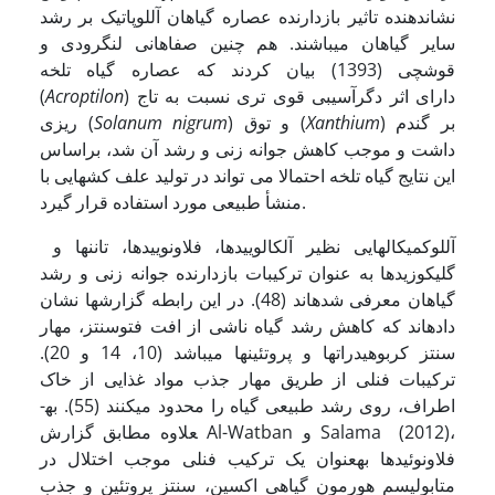
نشان­دهنده تاثیر بازدارنده عصاره گیاهان آللوپاتیک بر رشد
سایر گیاهان می­باشند. هم چنین صفاهانی لنگرودی و
قوشچی (1393) بیان کردند که عصاره گیاه تلخه
دارای اثر دگرآسیبی قوی تری نسبت به تاج
)
Acroptilon
(
) بر گندم
Xanthium
) و توق (
Solanum nigrum
ریزی (
داشت و موجب کاهش جوانه زنی و رشد آن شد، براساس
این نتایج گیاه تلخه احتمالا می تواند در تولید علف کش­هایی با
منشأ طبیعی مورد استفاده قرار گیرد.
آللوکمیکال­هایی نظیر آلکالوییدها، فلاونوییدها، تانن­ها و
گلیکوزید­ها به عنوان ترکیبات بازدارنده جوانه زنی و رشد
گیاهان معرفی شده­اند (48). در این رابطه گزارش­ها نشان
داده­اند که کاهش رشد گیاه ناشی از افت فتوسنتز، مهار
سنتز کربوهیدرات­ها و پروتئین­ها می­باشد (10، 14 و 20).
ترکیبات فنلی از طریق مهار جذب مواد غذایی از خاک
اطراف، روی رشد طبیعی گیاه را محدود می­کنند (55). به­­
علاوه مطابق گزارش Al-Watban و Salama (2012)،
فلاونوئیدها به­عنوان یک ترکیب فنلی موجب اختلال در
متابولیسم هورمون گیاهی اکسین، سنتز پروتئین و جذب