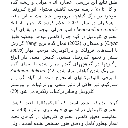
طبق نتایج این بررسی، عصاره اندام هوایی و ریشه گیاه
درمنه موجب کاهش محتوای انواع کلروفیل (a، b و کل)
موجود در برگ گیاهچه بروموس شد. مشابه این یافته،
Batish و همکاران در سال 2007 اعلام کردند که چهار
Chenopodium murale
اسید فنولی موجود در بقایای گیاه
محتوای کلروفیل در گیاه جو را کاهش می­دهد. به­علاوه طبق
Oryza
گزارش Yang و همکاران (2002) تیمار گیاه برنج (
) با اسیدهای فرولیک و پاراکوماریک موجب مهار
sativa
سنتز و تجمع کلروفیل می­شود. کاهش معنی دار انواع
رنگیزه­ها در گیاهچه­های گندم تیمار شده با بقایای گیاه
(42) و بی رنگ شدن گیاهان تیمار شده
Xanthium italicum
با برخی آللوکمیکال­های استخراج شده از گیاه گردو و
سورگوم، نیز حاکی از تاثیر منفی این ترکیبات بر بیوسنتز
کلروفیل و سایر ترکیبات رنگیزه می شود (29).
گرچه پذیرفته شده است که آللوکمیکال­ها باعث کاهش
محتوای کلروفیل در اندام­های فتوسنتزی می­شوند (43)، اما
مکانیسم دقیق کاهش محتوای کلروفیل در گیاهان تحت
تیمار به­طور کامل و دقیق هنوز مشخص نشده است. ، ولی