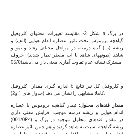
شکل 2- مقایسه تغییرات محتوای کلروفیل a در برگ
گیاهچه بروموس تحت تاثیر عصاره اندام هوایی (الف) و
ریشه (ب) گیاه درمنه، در مراحل مختلف رشد و نمو و
شاهد (نمونه­های شاهد با آب مقطر تیمار شدند). حروف
مشترک نشانه عدم تفاوت آماری معنی دار می باشد(05/0
اندازه گیری مقدار کلروفیل b و کلروفیل کل نیز نتایج
کاملا مشابهی را نشان می دهد (جدول های 1 و2).
مقدار قندهای محلول:
تیمار گیاهچه بروموس با عصاره
اندام هوایی و ریشه درمنه موجب افزایش معنی داری
(001/0P<) در مقدار قندهای محلول موجود در برگ و
ریشه گیاهچه نسبت به شاهد گردید و هم چنین تاثیر عصاره
اندام هوایی درمنه بر افزایش مقدار قندهای محلول در