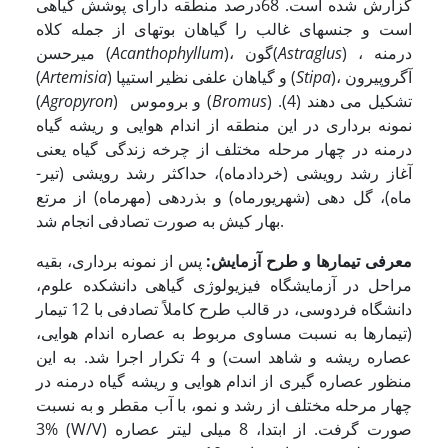
گزارش شده است. 68­درصد منطقه دارای پوشش گیاهی
است و جنس­های غالب را گیاهان بوته­ای از جمله کلاه
) ، درمنه
Astraglus
)، گون(
Acanthophyllum
میرحسن (
)، آگروپیرون
Stipa
) و گیاهان علفی نظیر استیپا (
Artemisia
(
) تشکیل می دهند (4).
Bromus
) و بروموس (
Agropyron
(
نمونه برداری در این منطقه از اندام هوایی و ریشه گیاه
درمنه در چهار مرحله مختلف از چرخه زندگی گیاه یعنی
آغاز رشد رویشی (خرداد­ماه)، حداکثر رشد رویشی (تیر­
ماه)، گل دهی (شهریور­ماه) و بذردهی (مهر­ماه) از مرتع
بهار کیش به صورت تصادفی انجام شد.
معرفی تیمارها و طرح آزمایش:
پس از نمونه برداری، بقیه
مراحل در آزمایشگاه فیزیولوژی گیاهی دانشکده علوم،
دانشگاه فردوسی، در قالب طرح کاملاً تصادفی با 12 تیمار
(تیمارها به نسبت مساوی مربوط به عصاره اندام هوایی،
عصاره ریشه و شاهد است) و 4 تکرار اجرا شد. به این
منظور عصاره گیری از اندام هوایی و ریشه گیاه درمنه در
چهار مرحله مختلف از رشد و نمو، با آب مقطر و به نسبت
3% (W/V) صورت گرفت. از ابتدا، 8 میلی لیتر عصاره