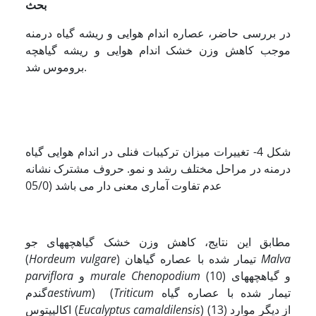
بحث
در بررسی حاضر، عصاره اندام هوایی و ریشه گیاه درمنه
موجب کاهش وزن خشک اندام هوایی و ریشه گیاهچه
بروموس شد.
شکل 4- تغییرات میزان ترکیبات فنلی در اندام هوایی گیاه
درمنه در مراحل مختلف رشد و نمو. حروف مشترک نشانه
عدم تفاوت آماری معنی دار می باشد (05/0
مطابق این نتایج، کاهش وزن خشک گیاهچه­های جو
Malva
) تیمار شده با عصاره گیاهان
vulgare
Hordeum
(
(10) و گیاهچه­های
Chenopodium
murale
و
parviflora
تیمار شده با عصاره گیاه
Triticum
) (
aestivum
گندم
) (13) از دیگر موارد
Eucalyptus camaldilensis
(
اکالیپتوس