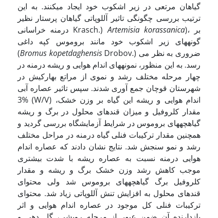
گیاهان مرتعی در زیر اشکوب خود ایجاد می­کنند. به این
ترتیب بررسی چگونگی تاثیر آللوپاتی گیاهان پرستار نظیر
)، بر
Artemisia korassanica
درمنه خراسانی Krasch.)
گونه­های زیر اشکوب خود مانند بروموس کپه داغی
Drobov.) ضروری به نظر می
Bromus kopetdaghensis
(
رسد. به این منظور، نمونه­های اندام هوایی و ریشه درمنه در
چهار مرحله مختلف رشد و نموی از مراتع بهارکیش در
شهرستان قوچان جمع آوری شدند. سپس تاثیر عصاره آبی
3% (W/V) اندام هوایی و ریشه این گیاه بر وزن خشک،
مقدار کلروفیل و میزان قندهای محلول در برگ و ریشه
گیاهچه­های بروموس در شرایط آزمایشگاه بررسی گردید و
هم­چنین مقدار ترکیبات فنلی گیاه درمنه در مراحل مختلف
رشد و نمو سنجش شد. نتایج نشان دادند که عصاره اندام
هوایی درمنه نسبت به عصاره ریشه با شدت بیشتری
موجب کاهش رشد وزن خشک برگ و ریشه و مقدار
کلروفیل برگ گیاهچه­های بروموس شد ولی محتوای
قندهای محلول به افزایش تنش آللوپاتی زیاد شد. محتوای
ترکیبات فنلی کل موجود در عصاره اندام هوایی و اثر
بازدارنده آن ضمن عبور از مرحله رویشی، گل دهی و