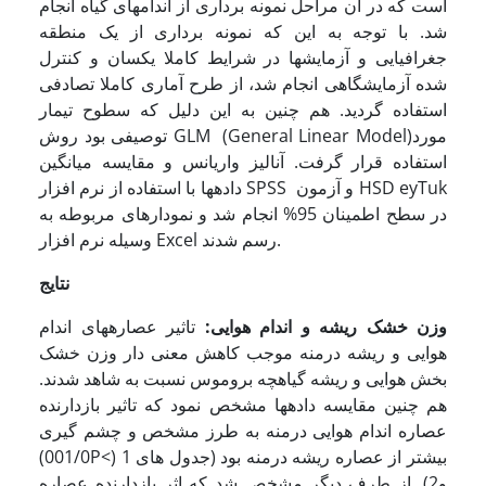
است که در آن مراحل نمونه برداری از اندام­های گیاه انجام
شد. با توجه به این که نمونه برداری از یک منطقه
جغرافیایی و آزمایش­ها در شرایط کاملا یکسان و کنترل
شده آزمایشگاهی انجام شد، از طرح آماری کاملا تصادفی
استفاده گردید. هم چنین به این دلیل که سطوح تیمار
توصیفی بود روش GLM (General Linear Model)مورد
استفاده قرار گرفت. آنالیز واریانس و مقایسه میانگین
داده­ها با استفاده از نرم افزار SPSS و آزمون HSD eyTuk
در سطح اطمینان 95% انجام شد و نمودارهای مربوطه به
وسیله نرم افزار Excel رسم شدند.
نتایج
وزن خشک ریشه و اندام هوایی:
تاثیر عصاره­های اندام
هوایی و ریشه درمنه موجب کاهش معنی دار وزن خشک
بخش هوایی و ریشه گیاهچه بروموس نسبت به شاهد شدند.
هم چنین مقایسه داده­ها مشخص نمود که تاثیر بازدارنده
عصاره اندام هوایی درمنه به طرز مشخص و چشم گیری
(001/0P<) بیشتر از عصاره ریشه درمنه بود (جدول های 1
و2). از طرف دیگر مشخص شد که اثر بازدارنده عصاره