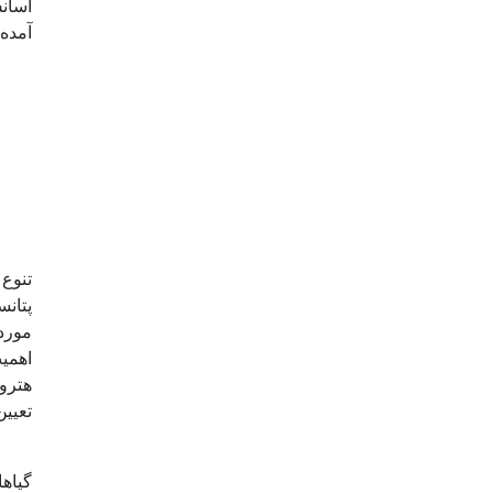
اسانس
آمده 
تنوع
اهمی
هتروز
تعیین
گیاه