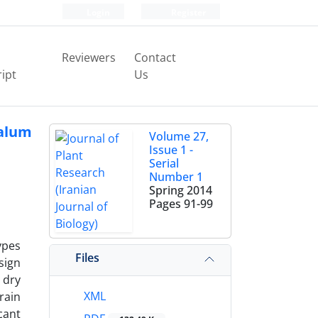
Login
Register
Reviewers
Contact
ipt
Us
halum
Volume 27,
Issue 1 -
Serial
Number 1
Spring 2014
Pages
91-99
ypes
Files
sign
 dry
XML
rain
cant