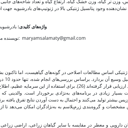
، وزن تر گیاه، وزن خشک گیاه، ارتفاع گیاه و تعداد شاخه‌های جانبی ن
نشان‌دهنده وجود پتانسیل ژنتیکی بالا در ژنوتیپ‌های بادرشبویه جهت اس
واژه‌های کلیدی:
بادرشبویه
* نویسنده مسئول، تلفن: 09133642046، پست‌الکترونیکی: maryamsalamaty@gmail.com
 ژنتیکی اساس مطالعات اصلاحی در گونه‌های گیاهیست، اما تاکنون ب
پتانسی
مورد ارزیابی قرار گرفته‌اند (26). برای استفاده از این سر
ت بسیار زیادی در برنامه‌های به‌نژادی برخوردار است. والدینی که 
یس بیشتر تولید می‌کنند و احتمال به دست آوردن نتایج تفرق یافته برت
 مشخصات و گروه‌بندی ژرم‌پلاسم به به‌نژادگران امکان می‌دهد تا از 
ان دارویی و معطر در مقایسه با سایر گیاهان زراعی، اراضی زراعی 