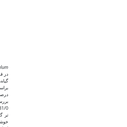
alum
گیاه،
درصد 
تر گ