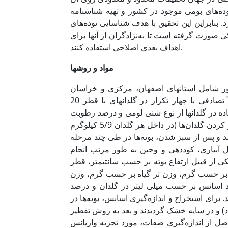
ه‌های بومی موجود در کشور و تهیه شناسنامه
. بنابراین این تحقیق با هدف شناسایی توده‌های
ی صورت گرفته است تا به‌نژادگران از آنها برای
اهداف بعدی اصلاحی استفاده کنند.
مواد و روشها
اطق مختلف کشور شامل استانهای اصفهان، مرکزی و خراسان
جمع‌آوری شده بودند استفاده شد. این ژنوتیپ‌ها در قالب یک طرح کاملاً تصادفی با چهار تکرار در گلدانهای با قطر 20
ده در گلدانها از نوع شنی لومی و درصد رطوبت
وزنی آن در حد ظرفیت مزرعه‌ای معادل 6/19 درصد تعیین شد. پس از پر کردن گلدان‌ها (در داخل هر گلدان 5/9 کیلوگرم
 شد و پس از سبز شدن، بوته‌ها در طی چند مرحله
آبیاری، کوددهی و وجین به طور مرتب انجام
شد. صفات مورفولوژیکی از قبیل ارتفاع بوته بر حسب سانتیمتر، قطر
نه بر حسب گرم، وزن تر گیاه بر حسب گرم، وزن
 اسانس بر حسب میلی لیتر در گلدان و درصد
رای استخراج و اندازه‌گیری اسانس، بوته‌ها در
ه و در دمای اتاق (حدود 25 درجه سانتیگراد) و در سایه خشک گردیدند و بعد به روش تقطیر
اصل از اندازه‌گیری صفات، مورد تجزیه واریانس