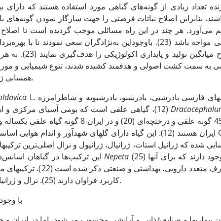
رنده تعداد زیادی از گونه‌های گیاهی مورد استفاده هستند که دارا
شند. بنابراین اصلاح نباتات فرصتی را جهت سازگار نمودن گونه‌های ب
م می‌آورد. هر چند در این راه مسائلی موجب گردیده است تا اصلاح گ
زراعی مواجه باشد (23). باوجوداین به‌نژادگران سعی نمودند تا 
اصلاح میانگین تول
 به سمت کشت اصولی و هدفمند کشیده شدند، تنوع شیمیایی و مورفولوژ
همسانی ژنتیکی و قابلیت تکثیر، انتخاب صورت گرفت (18).
L. و نامهای فارسی بادرشبی، بادرشبو، بادرشبویه و شاطرامرزه
oldavica
Dracocephal
(12)، گیاهی علفی است که بومی آسیای مرکزی و اهلی شده در مرکز و شرق اروپاست (17). جنس
دنیا 45 گونه علفی و درختچه‌ای (20) و در 
(25) نیز وجود دارند که برای آنها
Nepeta
این ترکیب‌ها در گیاهان اسانس‌دار چند ساله مانند گل محمدی، بادرنجیویه (2) و
مصارف متعدد دارویی، بهد
کاربرد فراوان دارند (25). نرال و ژرانیال خاصیت ضد ویروسی و ضد باکتریایی دارند (4).
با وجود
ن بیماریها و صنایع غذایی و آرایشی محسوب می‌شود، اما در ایران و