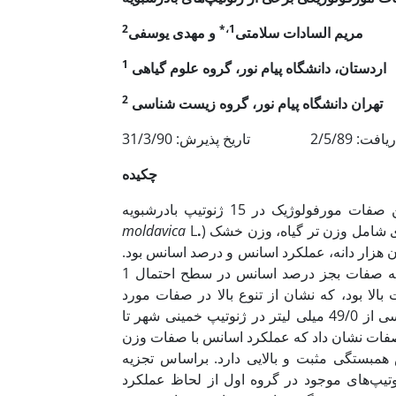
2
1،*
مریم السادات سلامتی
و مهدی یوسفی
1
اردستان، دانشگاه پیام نور، گروه علوم گیاهی
2
تهران دانشگاه پیام نور، گروه زیست شناسی
2 تاریخ پذیرش: 31/3/90
چکیده
) در قالب یک طرح کاملاً تصادفی با چهار تکرار انجام شد. صفات مورفولوژی شامل وزن تر گیاه، وزن خشک
.
L
moldavica
وزن هزار دانه، عملکرد اسانس و درصد اسانس بود.
براساس نتایج تجزیه واریانس، اختلاف ژنوتیپ‌های مورد مطالعه برای کلیه صفات بجز درصد اسانس در سطح احتمال 1
بالا بود، که نشان از تنوع بالا در صفات مورد
بررسی دارد. دامنه تغییرات عملکرد اسانس در بین ژنوتیپ‌های مورد بررسی از 49/0 میلی لیتر در ژنوتیپ خمینی شهر تا
ین صفات نشان داد که عملکرد اسانس با صفات وزن
 همبستگی مثبت و بالایی دارد. براساس تجزیه
. ژنوتیپ‌های موجود در گروه اول از لحاظ عملکرد