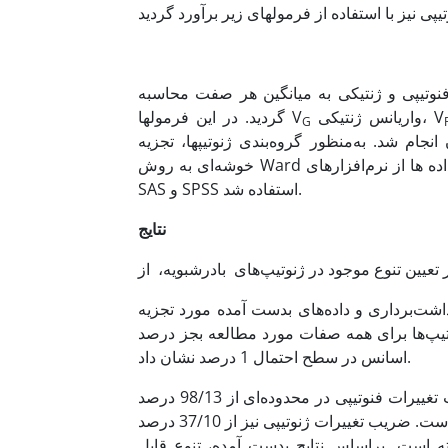
نوتیپی و ژنتیکی به میانگین هر صفت محاسبه
واریانس ژنتیکی، V
گردید. در این فرمولها V
G
یرسون انجام شد. به‌منظور گروه‌بندی ژنوتیپها، تجزیه
خوشه‌ای به روش Ward و معیار مربع فاصله اقلیدسی انجام شد (21). جهت تجزیه آماری داده ها از نرم‌افزارهای Excel،
SAS و SPSS استفاده شد.
نتایج
 تعیین تنوع موجود در ژنوتیپ‌های بادرشبویه، از
ت‌برداری و داده‌های بدست آمده مورد تجزیه
ختلاف معنی‌داری را بین ژنوتیپ‌ها برای همه صفات مورد مطالعه بجز درصد
اسانس در سطح احتمال 1 درصد نشان داد.
ضرایب تنوع فنوتیپی و ژنوتیپی صفات در جدول 1 آورده شده است. ضریب تغییرات فنوتیپی در محدوده‌ای از 98/13 درصد
برای صفت تعداد برگ تا 90/52 درصد برای صفت وزن تر گیاه قرار گرفته است. ضریب تغییرات ژنوتیپی نیز از 37/10 درصد
.
براساس نتایج بدست آمده، تنوع قابل