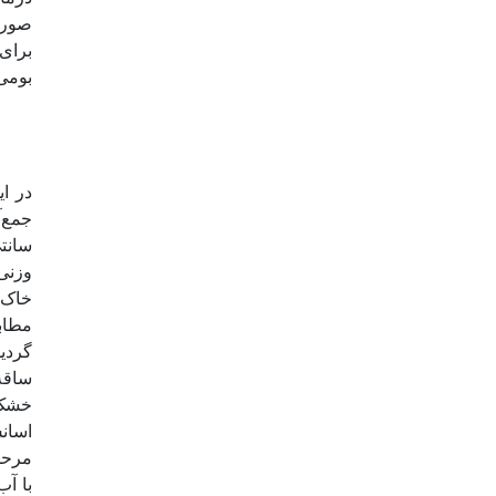
صورت
برای 
بومی 
سانتی
خاک) 
مطاب
ساقه
خشک 
اسانس
با آب