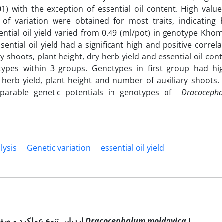
.01) with the exception of essential oil content. High value
 of variation were obtained for most traits, indicating 
ssential oil yield varied from 0.49 (ml/pot) in genotype Khom
sential oil yield had a significant high and positive correla
y shoots, plant height, dry herb yield and essential oil cont
types within 3 groups. Genotypes in first group had hi
ry herb yield, plant height and number of auxiliary shoots.
mparable genetic potentials in genotypes of
Dracoceph
lysis
Genetic variation
essential oil yield
L.
Dracocephalum moldavica
ارزیابی تنوع عملکرد و صفات مورفولوژیکی برخی از ژنوتیپ‌های بادرشبویه