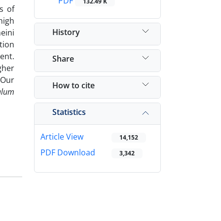
PDF
132.49 K
s of
high
History
eini
tion
ent.
Share
gher
 Our
How to cite
alum
Statistics
Article View
14,152
PDF Download
3,342