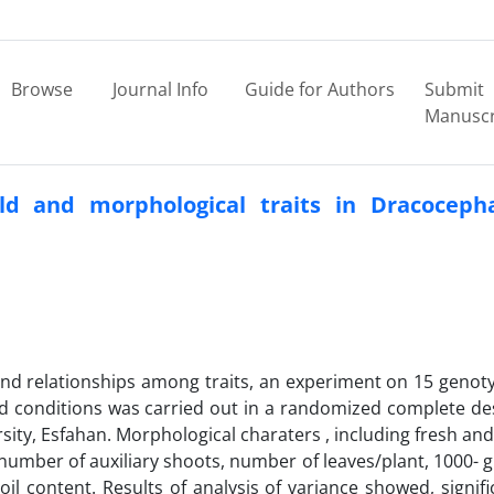
Browse
Journal Info
Guide for Authors
Submit
Manuscr
ield and morphological traits in Dracocep
 and relationships among traits, an experiment on 15 genot
eld conditions was carried out in a randomized complete de
sity, Esfahan. Morphological charaters , including fresh and
 number of auxiliary shoots, number of leaves/plant, 1000- g
 oil content. Results of analysis of variance showed, signifi