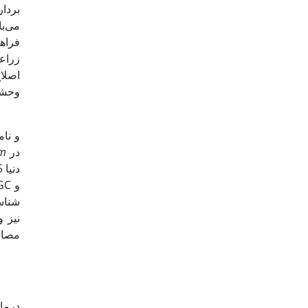
بردا
می‌با
فراه
وحشی
در
um
درما