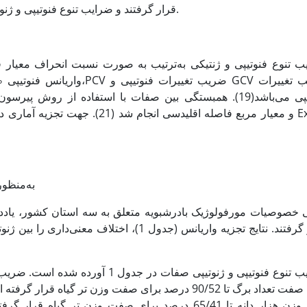
قرار گرفتند و ضرایب تنوع فنوتیپی و ژنوتیپی نیز با استفاده از فرمولهای زیر برآورد گردید.
ب تنوع فنوتیپی و ژنتیکی به‌ترتیب به صورت نسبت انحراف معیار ف
واریانس فنوتیپی،PCV ضریب تغییرات فنوتیپی و GCV ضریب تغییرات
P
ژنوتیپی می‌باشد(19). همبستگی بین صفات با استفاده از روش پ
به‌منظور
 خصوصیات مورفولوژیک بادرشبویه متعلق به سه استان کشور، یادداش
قرار گرفتند. نتایج تجزیه واریانس (جدول 1)، ا
 دانه تا 65/41 درصد برای صفت وزن تر گیاه قرار گرفته است