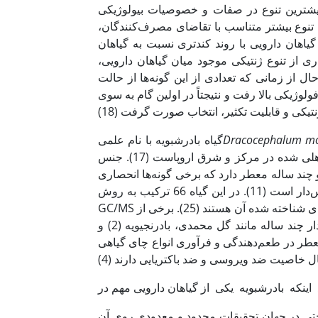
ی بیشترین تنوع در صفات و خصوصیات بیولوژیکی
ا تنوع بیشتر متناسب با تقاضای مصرف‌کنندگان،
یاهان دارویی با روند کندتری نسبت به گیاهان
با بهره‌برداری از تنوع ژنتیکی موجود میان گیاهان دارویی،
ید و پایداری اکولوژیکی را هدف‌گیری نمایند (23). به هرحال از زمانی که تعدادی از این گونه‌ها از حالت
یکی بالا رفت و نتیجتاً در اولین گام به سوی
Dracocephalum m
گیاه بادرشبویه با نام علمی
ایران 8 گونه گیاه علفی یکساله و چند ساله معطر دارد که برخی گونه‌ها انحصاری
ایران هستند (12). این گیاه دارای گلهای شهدآور و اندام هوایی اسانس‌دار است (11). در این گیاه 66 ترکیب به روش GC و
GC/MS شناسایی شده که ژرانیل استات، ژرانیال، ژرانیول و نرال اصلی‌ترین ترکیبهای شناخته شده آن هستند (25). برخی از
اشتی و صنعتی ذکر شده است (22). ترکیبهای معطر در طعم‌دهندگی و فرآوری انواع چای گیاهی
 اینکه بادرشبویه یکی از گیاهان دارویی مهم در
 حتی در جهان تحقیقات محدود و معدودی روی آن