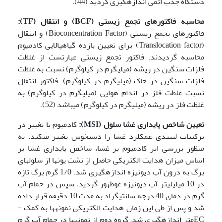
دستگاه جذب اتمی اندازه­گیری گردید (44).
محاسبه
فاکتورهای تجمع ز
ی
ست
ی
(
BCF
)
و انتقال (
TF
):
فاکتور­های تجمع زیستی (Bioconcentration Factor) و انتقال
(Translocation factor) برای تعیین بازده گیاه­پالایی کادمیوم
محاسبه گردیدند. فاکتور تجمع زیستی عبارتست از غلظت
فلزات سنگین در ریشه (میلی­گرم در کیلوگرم) نسبت به غلظت
فلزات سنگین در خاک (میلی­گرم در کیلوگرم). فاکتور انتقال
نسبت غلظت فلز در اندام هوایی (میلی­گرم در کیلوگرم) به
غلظت فلز در ریشه (میلی­گرم در کیلوگرم) می­باشد (52).
تع
یی
ن شاخص پا
ی
دار
ی
غشا سلول (
MSI
):
کادمیوم با تغییر در
ترکیبات لیپیدی عمکلرد غشا را دستخوش تغییر می­کند. به
منظور بررسی اثر کادمیوم بر غشا، شاخص پایداری غشا بر
اساس میزان هدایت الکتریکی حاصل از نشت یون­ها از سلول­های
برگ به درون آب دیونیزه اندازه­گیری شد. 1/0 گرم برگ تازه
در 10 میلی­لیتر آب دیونیزه غوطه­ور گردید، سپس در حمام آب
گرم در دمای 40 درجه سانتی­گراد به مدت 10 دقیقه قرار داده
شد و پس از طی این زمان هدایت الکتریکی نمونه­ها به کمک ­
ECمتر اندازه­گیری شد. گروه دوم از نمونه­ها در حمام آب گرم