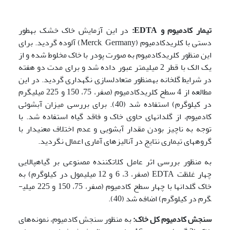
تیمار کادمیوم و
EDTA
:
در این آزمایش خاک خشک به­طور
دستی با کلرید­کادمیوم (Merck, Germany) آلوده گردید. برای
این منظور کلرید­کادمیوم به صورت پودر با خاک مخلوط شده و از
یک الک با قطر 2 میلی­متر عبور داده شد و برای مدت دو هفته
در شرایط گلخانه به­منظور متعادل­سازی نگهداری گردید. در این
مطالعه از 4 سطح کلرید­کادمیوم (صفر، 75، 150 و 225 میلی­گرم
در کیلوگرم) استفاده شد (40). برای بررسی میزان آب­شوئی
کادمیوم، از گلدان­های حاوی خاک و فاقد گیاه استفاده شد. با
توجه به ناچیز بودن مقدار آب­شویی و عدم اختلاف معنی­دار با
گروه­های تیماری نتایج در آنالیزهای آماری اعمال نگردید.
به منظور بررسی اثر عامل کلات­کننده مصنوعی بر گیاه­پالایی
چهار غلظت EDTA (صفر، 3، 6 و 12
میلی­مول در کیلوگرم) به
خاک گلدان­ها با چهار سطح کادمیوم (صفر، 75، 150 و 225 میلی­
گرم در کیلوگرم) اضافه شد (40).
سنجش کادم
ی
وم کل خاک:
به منظور سنجش کادمیوم، نمونه‌های