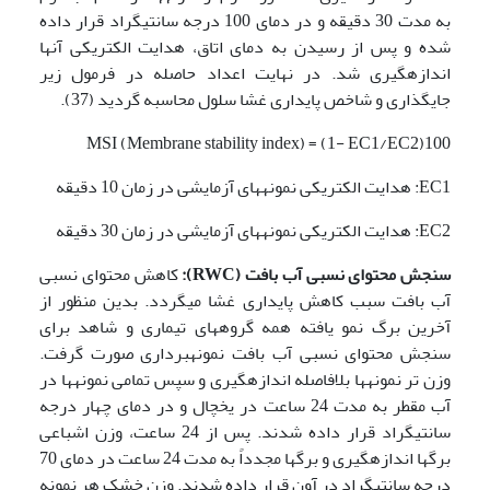
به مدت 30 دقیقه و در دمای 100 درجه سانتیگراد قرار داده
شده و پس از رسیدن به دمای اتاق، هدایت الکتریکی آن­ها
اندازه­گیری شد. در نهایت اعداد حاصله در فرمول زیر
جایگذاری و شاخص پایداری غشا سلول محاسبه گردید (37).
MSI (Membrane stability index) = (1- EC1/EC2)100
EC1: هدایت الکتریکی نمونه­های آزمایشی در زمان 10 دقیقه
EC2: هدایت الکتریکی نمونه­های آزمایشی در زمان 30 دقیقه
سنجش محتوا
ی
نسب
ی
آب بافت
(
RWC
):
کاهش محتوای نسبی
آب بافت سبب کاهش پایداری غشا می­گردد. بدین منظور از
آخرین برگ نمو یافته همه گروه­های تیماری و شاهد برای
سنجش محتوای نسبی آب بافت نمونه­برداری صورت گرفت.
وزن تر نمونه­ها بلافاصله اندازه­گیری و سپس تمامی نمونه­ها در
آب مقطر به مدت 24 ساعت در یخچال و در دمای چهار درجه
سانتی­گراد قرار داده شدند. پس از 24 ساعت، وزن اشباعی
برگ­ها اندازه­گیری و برگ­ها مجدداً به مدت 24 ساعت در دمای 70
درجه سانتی­گراد در آون قرار داده شدند. وزن خشک هر نمونه