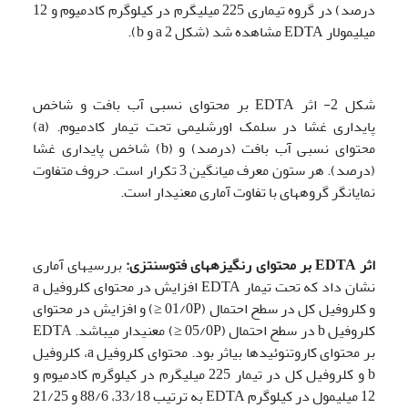
درصد) در گروه تیماری 225 میلی­گرم در کیلوگرم کادمیوم و 12
میلی­مولار EDTA مشاهده شد (شکل 2 a و b).
شکل 2- اثر EDTA بر محتوای نسبی آب بافت و شاخص
پایداری غشا در سلمک اورشلیمی تحت تیمار کادمیوم. (a)
محتوای نسبی آب بافت (درصد) و (b) شاخص پایداری غشا
(درصد). هر ستون معرف میانگین 3 تکرار است. حروف متفاوت
نمایانگر گروه­های با تفاوت آماری معنی­دار است.
اثر
EDTA
بر محتوای رنگیزه­های فتوسنتزی:
بررسی­های آماری
نشان داد که تحت تیمار EDTA افزایش در محتوای کلروفیل a
و کلروفیل کل در سطح احتمال (01/0P ≤) و افزایش در محتوای
کلروفیل b در سطح احتمال (05/0P ≤) معنی­دار می­باشد. EDTA
بر محتوای کاروتنوئید­ها بی­اثر بود. محتوای کلروفیل a، کلروفیل
b و کلروفیل کل در تیمار 225 میلی­گرم در کیلوگرم کادمیوم و
12 میلی­مول در کیلوگرم EDTA به ترتیب 33/18، 88/6 و 21/25