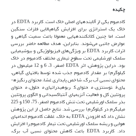
چکیده
کادمیوم یکی از آلاینده­های اصلی خاک است. کاربرد EDTA در
خاک یک استراتژی برای افزایش گیاه­پالایی فلزات سنگین
است، اما چنین کلات­کننده­هایی معمولا باعث سمیت گیاهی و
عوارض جانبی می‌شوند. بنابراین، هدف مطالعه حاضر بررسی
اثرات کاربرد EDTA بر ویژگی‌های فیزیولوژیکی و بیوشیمیایی
سلمک اورشلیمی تحت سطوح تیماری مختلف کادمیوم در خاک
بود. دراین پژوهش، اثر EDTA (صفر، 3، 6 و 12 میلی­مول در
کیلوگرم) بر مقدار کادمیوم جذب شده توسط بافت­های گیاهی،
محتوای نسبی آب برگ، شاخص پایداری غشا، محتوای رنگیزه­
های فتوسنتزی، محتوای کربوهیدرات­های محلول، محتوای
پروتئین کل و فعالیت آنزیم­های آنتی­اکسیدانی و الگوی پروتئین
بذر سلمک اورشلیمی تحت تنش کادمیوم (صفر، 75، 150 و 225
میلی­گرم در کیلوگرم) بررسی شد. نتایج حاصل از این پژوهش
نشان داد که افزودن EDTA به خاک، غلظت کادمیوم اندام­های
هوایی و ریشه سلمک اورشلیمی تحت تیمار کادمیوم را افزایش
داد. کاربرد EDTA باعث کاهش محتوای نسبی آب برگ،