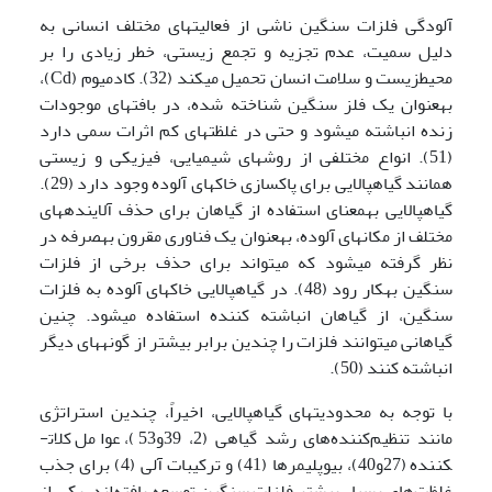
آلودگی فلزات سنگین ناشی از فعالیت­های مختلف انسانی به
دلیل سمیت، عدم تجزیه و تجمع زیستی، خطر زیادی را بر
محیط­زیست و سلامت انسان تحمیل می­کند (32). کادمیوم (Cd)،
به­عنوان یک فلز سنگین شناخته شده، در بافت­های موجودات
زنده انباشته می­شود و حتی در غلظت­های کم اثرات سمی دارد
(51). انواع مختلفی از روش­های شیمیایی، فیزیکی و زیستی
همانند گیاه­پالایی برای پاکسازی خاک­های آلوده وجود دارد (29).
گیاه­پالایی به­معنای استفاده از گیاهان برای حذف آلاینده­های
مختلف از مکان­های آلوده، به­عنوان یک فناوری مقرون به­صرفه در
نظر گرفته می­شود که می­تواند برای حذف برخی از فلزات
سنگین به­کار رود (48). در گیاه­پالایی خاک­های آلوده به فلزات
سنگین، از گیاهان انباشته کننده استفاده می­شود. چنین
گیاهانی می­توانند فلزات را چندین برابر بیشتر از گونه­های دیگر
انباشته کنند (50).
با توجه به محدودیت­های گیاه­پالایی، اخیراً، چندین استراتژی
مانند تنظیم‌کننده‌های رشد گیاهی (2، 39و53)، عوامل کلات­
کننده (27و40)، بیوپلیمرها (41) و ترکیبات آلی (4) برای جذب
غلظت‌های بسیار بیشتر فلزات سنگین توسعه یافته‌اند. یکی از