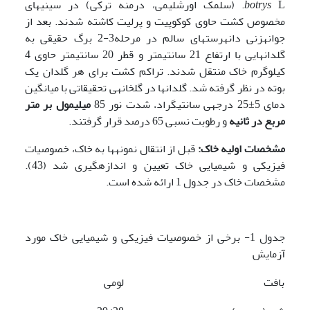
botrys
L. (سلمک اورشلیمی، درمنه ترکی) در سینی­های
مخصوص کشت حاوی کوکوپیت و پرلیت کاشته شدند. بعد از
جوانه­زنی دانه­رست­های سالم در مرحله3-2 برگ حقیقی به
گلدان­هایی با ارتفاع 21 سانتی­متر و قطر 20 سانتی­متر حاوی 4
کیلوگرم خاک منتقل شدند. تراکم کشت برای هر گلدان یک
بوته در نظر گرفته شد. گلدان­ها در گلخانه­ی تحقیقاتی با میانگین
دمای 5±25 درجه­ی سانتیگراد، شدت نور 85
میلی­مول بر متر
مربع در ثانیه
و رطوبت نسبی 65 درصد قرار گرفتند.
مشخصات اولیه خاک:
قبل از انتقال نمونه­ها به خاک، خصوصیات
فیزیکی و شیمیایی خاک تعیین و اندازه­گیری شد (43).
مشخصات خاک در جدول 1 ارائه شده است.
جدول 1- برخی از خصوصیات فیزیکی و شیمیایی خاک مورد
آزمایش
بافت
لومی