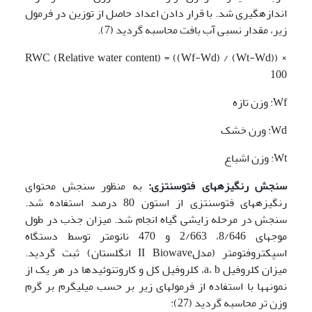
اندازه­گیری شد. با قرار دادن اعداد حاصل از توزین در فرمول
زیر، مقدار نسبی آب بافت محاسبه گردید (7).
RWC (Relative water content) = ((Wf-Wd) / (Wt-Wd)) ×
100
Wf: وزن تازه
Wd: ورن خشک
Wt: وزن اشباع
سنجش رنگ
ی
زه­ها
ی
فتوسنتز
ی
:
به منظور سنجش محتوای
رنگیزه­های فتوسنتزی از استون 80 درصد استفاده شد.
سنجش در مرحله زایشی گیاه انجام شد. میزان جذب در طول
موج­های 8/646، 2/663 و 470 نانومتر توسط دستگاه
اسپکتروفتومتر (مدلII Biowave انگلستان) ثبت گردید.
میزان کلروفیل a، b، کلروفیل کل و کاروتنوئیدها در هر یک از
نمونه­ها با استفاده از فرمول­های زیر بر حسب میلی­گرم بر گرم
وزن تر محاسبه گردید (27):