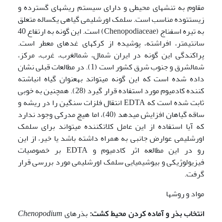
مقاوم به تنش­های محیطی و دارای سیستم ریشه­ای گسترده و
زیست­توده مناسب است. سلمک اورشلیمی گیاهی یکساله متعلق
به تیره اسفناج (Chenopodiaceae) است. این گونه به ارتفاع 40
سانتی­متر، افراشته، پوشیده از کرک­های غده­ای معطر است.
پراکندگی این گونه در ایران شمال، شمال­غرب، غرب، مرکز،
شمال­شرق و جنوب شرق کشور است (1). در مطالعات قبلی نشان
داده شده است که این گونه می­تواند به­عنوان گیاه انباشته
کننده کادمیوم مورد استفاده قرار گیرد (28). همچنین به خوبی
ثابت شده است که EDTA انتقال فلزات سنگین را در ریشه و
ساقه گیاهان افزایش می­دهد (40)، اما هیچ مدرکی وجود ندارد
که آیا استفاده از این عامل کلات­کننده می­تواند برای سلمک
اورشلیمی عوارض جانبی به همراه داشته باشد یا خیر، از این
رو در این مطالعه اثر کادمیوم و EDTA بر خصوصیات
فیزیولوژیکی و بیوشیمیایی سلمک اورشلیمی مورد بررسی قرار
گرفت.
مواد و روشها
انتخاب بذر و آماده کردن محیط کشت
:
بذرهای
Chenopodium