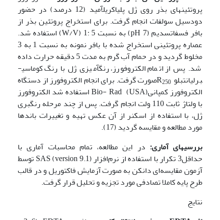
پروتئین­های بذر روی ژل پلی­اکریل­آمید (12 درصد) در حضور
دودسیل سولفات انجام گرفت. برای استخراج پروتئین بذر از
بافر فسفات­سدیم (7 pH) به نسبت 5 :1 (W/V) استفاده شد.
عصاره پروتئینی استخراج شده با بافر نمونه به نسبت 1 به 3
مخلوط گردید و در حمام آب گرم به مدت 5 دقیقه حرارت داده
شد. پس از اتمام الکتروفورز، رنگ­آمیزی ژل با رنگ کوماسی­
برلیانت­بلو R
صورت گرفت. برای انجام الکتروفورز از دستگاه
250
الکتروفورز کمپانیBio- Rad (USA) استفاده شد الکتروفورز
با ولتاژ ثابت 110 ولت انجام گرفت. پس از چند مرحله رنگ­بری
ژل، با استفاده از اسکنر از آن عکس تهیه و تغییرات باندها
مورد مطالعه و مقایسه گردید (17).
بررسی­های آماری:
در این مطالعه،
تمام محاسبات آماری با
حداقل3 تکرار با استفاده از نرم‌افزار SAS (version 9.1) توسط
آزمون مقایسه‌ای دانکن به صورت آزمایش فاکتوریل و در قالب
طرح پایه کاملا تصادفی مورد تجزیه و تحلیل قرار گرفت.
نتایج