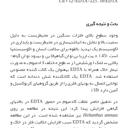
EDTA؛16 ، 225-Cd + 12-EDTA.
بحث و نتیجه گیری
وجود سطوح بالای فلزات سنگین در محیط­زیست به دلیل
سمیت بالا و تمایل به انباشته­سازی در محیط­زیست و پایداری در
اکوسیستم یک تهدید بالقوه برای سلامت انسان و اکوسیستم­ها
است (45). جهت ارزیابی توان گیاه­پالایی و بهبود توان گیاه­
پالایی سلمک اورشلیمی از سطوح مختلف کادمیوم به صورت
تیمار خاک همراه با EDTA به­عنوان یک کلات کننده مصنوعی
استفاده شد. EDTA یک کلات­کننده شش دندانه است که
توانایی اتصال به یون­های فلزی را از طریق گروه­های کربوکسیل و
آمین دارد (18).
در تحقیق حاضر غلظت کادمیوم در حضور EDTA در بافت­های
گیاهی افزایش پیدا کرد؛ این نتیجه در مطالعه بر روی
Helianthus annuus
نیز مشاهده شده است. در این مطالعه
مشخص گردید که EDTA سبب افزایش حلالیت فلز در خاک و