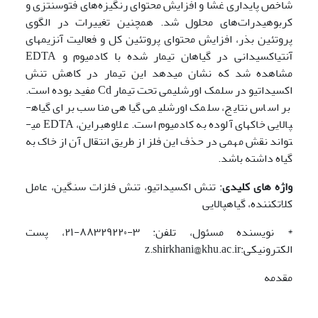
شاخص پایداری غشا و افزایش محتوای رنگیزه­‌های فتوسنتزی و
کربوهیدرات‌های محلول شد. همچنین تغییرات در الگوی
پروتئین بذر، افزایش محتوای پروتئین کل و فعالیت آنزیم­های
آنتی­اکسیدانی در گیاهان تیمار شده با کادمیوم و EDTA
مشاهده شد که نشان می­دهد این تیمار در کاهش تنش
اکسیداتیو در سلمک اورشلیمی تحت تیمار Cd مفید بوده است.
بر اساس نتایج، سلمک اورشلیمی گیاهی مناسب برای گیاه­
پالایی خاک­های آلوده به کادمیوم است. علاوه­بر­این، EDTA می­
تواند نقش مهمی در حذف این فلز از طریق انتقال آن از خاک به
گیاه داشته باشد.
واژه های کلیدی
: تنش اکسیداتیو، تنش فلزات سنگین، عامل
کلات­کننده، گیاه­پالایی
* نویسنده مسئول، تلفن: ۳-۸۸۳۲۹۲۲۰-۲۱، پست
الکترونیکی:z.shirkhani@khu.ac.ir
مقدمه