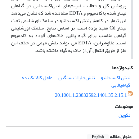
پروتئین کل و فعالیت آنزیم‌های آنتی‌اکسیدانی در گیاهان
تیمار شده با کادمیوم و EDTA مشاهده شد که نشان می‌دهد
این تیمار در کاهش تنش اکسیداتیو در سلمک اورشلیمی تحت
تیمار Cd مفید بوده است. بر اساس نتایج، سلمک اورشلیمی
گیاهی مناسب برای گیاه پالایی خاک‌های آلوده به کادمیوم
است. علاوه‌بر‌این، EDTA می-تواند نقش مهمی در حذف این
فلز از طریق انتقال آن از خاک به گیاه داشته باشد.
کلیدواژه‌ها
تنش اکسیداتیو
تنش فلزات سنگین
عامل کلات‌کننده
گیاهپالایی
20.1001.1.23832592.1401.35.2.15.1
موضوعات
تکوین
عنوان مقاله
English