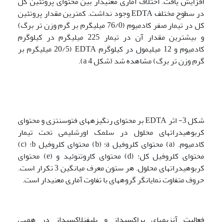
افزایش یافت. اختلاف آماری معنی­دار بین محتوای پروتئین کل
در سطوح مختلف EDTA وجود نداشت. کمترین مقدار پروتئین
کل در تیمار صفر کادمیوم (76/0 میلی­گرم بر گرم وزن تر برگ)
و بیشترین مقدار آن در تیمار 225 میلی­گرم در کیلوگرم
کادمیوم و 12 میلی­مول در کیلوگرم EDTA (20/5 میلی­گرم بر
گرم وزن تر برگ) مشاهده شد (شکل 4 a).
شکل 3- اثر EDTA بر محتوای رنگیزه­های فتوسنتزی و محتوای
کربوهیدرات­های محلول در سلمک اورشلیمی تحت تیمار
کادمیوم. (a) محتوای کلروفیل a؛ (b) محتوای کلروفیل b؛ (c)
محتوای کلروفیل کل؛ (d) محتوای کاروتنوئید و (e) محتوای
کربوهیدرات­های محلول. هر ستون معرف میانگین 3 تکرار است.
حروف متفاوت نمایانگر گروه­های با تفاوت آماری معنی­دار است.
فعالیت آنزیم­های پراکسیداز و پلی­فنل­اکسیداز در همه­ی