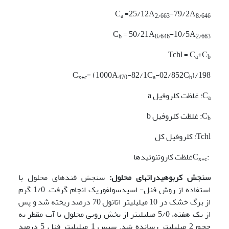
C
=25/12A
-79/2A
a
2/663
8/646
C
= 50/21A
-10/5A
b
8/646
2/663
Tchl = C
+C
a
b
C
= (1000A
-82/1C
-02/852C
)/198
x+c
470
a
b
C
: غلظت کلروفیل a
a
C
: غلظت کلروفیل b
b
Tchl: کلروفیل کل
:C
غلظت کاروتنوئیدها
x+c
سنجش کربوه
ی
درات­ها
ی
محلول:
سنجش قند­های محلول با
استفاده از روش فنل- اسیدسولفوریک انجام گرفت. 1/0 گرم
از برگ خشک در 10 میلی­لیتر اتانول 70 درصد ریخته شد و پس
از یک هفته، 5/0 میلی­لیتر از بخش رویی محلول با آب مقطر به
حجم 2 میلی­لیتر رسانده شد. سپس 1 میلی­لیتر فنل 5 درصد