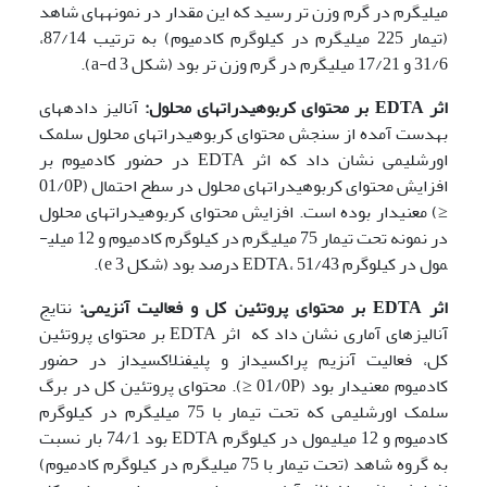
میلی­گرم در گرم وزن تر رسید که این مقدار در نمونه­های شاهد
(تیمار 225 میلی­گرم در کیلوگرم کادمیوم) به ترتیب 87/14،
31/6 و 17/21 میلی­گرم در گرم وزن تر بود (شکل 3 a-d).
اثر
EDTA
بر محتوای کربوهیدرات­های محلول:
آنالیز داده­های
به­دست آمده از سنجش محتوای کربوهیدرات­های محلول سلمک
اورشلیمی نشان داد که اثر EDTA در حضور کادمیوم بر
افزایش محتوای کربوهیدرات­های محلول در سطح احتمال (01/0P
≤) معنی­دار بوده است. افزایش محتوای کربوهیدرات­های محلول
در نمونه تحت تیمار 75 میلی­گرم در کیلوگرم کادمیوم و 12 میلی­
مول در کیلوگرم EDTA، 51/43 درصد بود (شکل 3 e).
اثر
EDTA
بر محتوای پروتئین کل و فعالیت آنزیمی:
نتایج
آنالیزهای آماری نشان داد که اثر EDTA بر محتوای پروتئین
کل، فعالیت آنزیم پراکسیداز و پلی­فنل­اکسیداز در حضور
کادمیوم معنی­دار بود (01/0P ≤). محتوای پروتئین کل در برگ
سلمک اورشلیمی که تحت تیمار با 75 میلی­گرم در کیلوگرم
کادمیوم و 12 میلی­مول در کیلوگرم EDTA بود 74/1 بار نسبت
به گروه شاهد (تحت تیمار با 75 میلی­گرم در کیلوگرم کادمیوم)