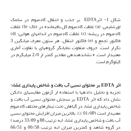
شکل 1- اثرEDTA بر جذب و انتقال کادمیوم در سلمک
اورشلیمی. (a) غلظت کادمیوم کل باقیمانده در خاک؛ (b) غلظت
کادمیوم در ریشه؛ (c) غلظت کادمیوم در اندام­های هوایی؛ (d)
فاکتور تجمع و (e) فاکتور انتقال. هر ستون معرف میانگین 3
تکرار است. حروف متفاوت نمایانگر گروه­های با تفاوت آماری
معنی­دار است. # نشان­دهنده­ی مقادیر کمتر از 2/0 میلی­گرم در
کیلوگرم است.
اثر
EDTA
بر محتوای نسبی آب بافت و شاخص پایداری غشاء:
تجزیه و تحلیل داده­ها با استفاده از آزمون مقایسه­ای دانکن
نشان داد که اثر EDTA بر سنجش محتوای نسبی آب بافت و
شاخص پایداری غشاء در گیاهان تحت تیمار­های مختلف کادمیوم
معنی­دار است (01/0P ≤). بالاترین میزان افزایش محتوای نسبی
آب بافت و شاخص پایداری غشاء (به ترتیب 88 و 33/89 درصد)
در گروه شاهد و کمترین میزان (به ترتیب 00/58 و 66/51