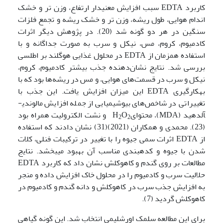
کاربرد EDTA سبب افزایش معنی­دار ارتفاع، وزن تر و خشک
اندام هوایی، طول ریشه، وزن تر و خشک ریشه و تجمع فلزات
سنگین در هر دو گونه شد (20). در پژوهش دیگر اثرات
کادمیوم، کروم، مس، نیکل و سرب به صورت جداگانه و با
استفاده همزمان از EDTA در محلول غذایی هوگلند بر اطلسی
بررسی شد. نتایج نشان‌دهنده جذب بیشتر کادمیوم، کروم،
نیکل و سرب در قسمت‌های هوایی، و مس در ریشه‌ها بود که با
به­کارگیری EDTA این میزان افزایش یافت. این جذب با
تغییراتی در شاخص‌های بیوشیمیایی از جمله افزایش مالون­دی­
آلدهید (MDA)، محتوایH
O
و نشت الکترولیت همراه بود
2
2
(23). محمدی و همکاران (2021)(31) نشان دادند که استفاده
از EDTA اثرات سمی جیوه را با تغییر در ترکیبات فنلی، کلات
شدن با جیوه و کده­بندی مناسب آن بهبود می­بخشد. نتایج
مطالعات بر روی گندم و کاه­و­کلش نشان داد که کاربرد EDTA
حلالیت سرب و کادمیوم را در محلول خاک افزایش داده و منجر
به افزایش جذب سرب در کاه­و­کلش و دانه گندم و کادمیوم در
کاه­و­کلش گردید (7).
برای این مطالعه سلمک اورشلیمی انتخاب شد. این گونه گیاهی