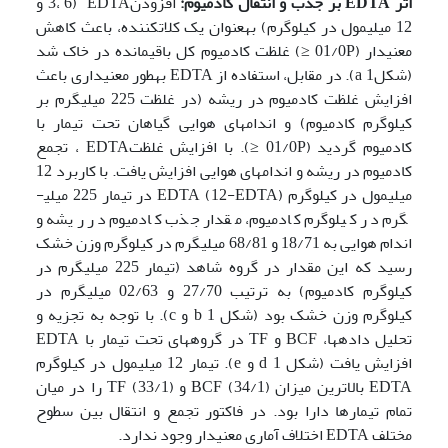
اثر
EDTA
بر جذب و انتقال کادمیوم
:
افزودنEDTA (3، 6 و
12 میلی­مول در کیلوگرم) به­عنوان یک کلات­کننده، باعث کاهش
معنی­دار (01/0P ≤) غلظت کادمیوم کل باقیمانده در خاک شد
(شکل1 a). در مقابل، استفاده از EDTA به­طور معنی­داری باعث
افزایش غلظت کادمیوم در ریشه (در غلظت 225 میلی­گرم بر
کیلوگرم کادمیوم) و اندام­های هوایی گیاهان تحت تیمار با
کادمیوم گردید (01/0P ≤). با افزایش غلظتEDTA ، تجمع
کادمیوم در ریشه و اندام­های هوایی افزایش یافت. با کاربرد 12
میلی­مول در کیلوگرم EDTA (12-EDTA) در تیمار 225 میلی­
گرم در کیلوگرم کادمیوم، مقدار جذب کادمیوم در ریشه و
اندام هوایی به 18/71 و 68/81 میلی­گرم در کیلوگرم وزن خشک
رسید که این مقدار در گروه شاهد (تیمار 225 میلی­گرم در
کیلوگرم کادمیوم) به ترتیب 27/70 و 02/63 میلی­گرم در
کیلوگرم وزن خشک بود (شکل 1 b و c). با توجه به تجزیه و
تحلیل داده­ها، BCF و TF در گروه­های تحت تیمار با EDTA
افزایش یافت (شکل 1 d و e). تیمار 12 میلی­مول در کیلوگرم
EDTA بالاترین میزان BCF (34/1) و TF (33/1) را در میان
تمام تیمار­ها دارا بود. در فاکتور تجمع و انتقال بین سطوح
مختلف EDTA اختلاف آماری معنی­دار وجود ندارد.