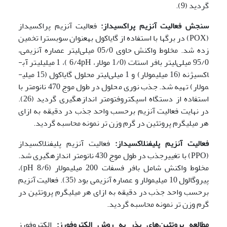
گردید (9).
سنجش فعالیت آنزیم پراکسیداز:
فعالیت آنزیم پراکسیداز
(POX) در برگ­ها با استفاده از گایاکول به­عنوان سوبسترا تخمین
زده شد. مخلوط واکنش حاوی 05/0 میلی‌لیتر عصاره آنزیمی،
95/0 میلی‌لیتر بافر استات (1/0 مولار، 6/4pH )، 1 میلی­لیتر آب­
اکسیژنه (16 میلی­مولار) و 1 میلی‌لیتر محلول گایاکول (15 میلی­
مولار) تهیه شد. جذب نوری محلول در طول موج 470 نانومتر با
استفاده از دستگاه اسپکتروفتومتر اندازه­گیری گردید (26).
در نهایت فعالیت آنزیم برحسب واحد جذب در دقیقه به ازای
هر میلی­گرم پروتئین در گرم وزن تر نمونه محاسبه گردید.
فعالیت
آنزیم پلی­فنل­اکسیداز:
فعالیت آنزیم پلی­فنل­اکسیداز
(PPO) با تغییرجذب در طول موج 430 نانومتر اندازه­گیری شد.
مخلوط واکنش شامل بافر فسفات 200 میلی­مولار (8/6 pH)،
پیروگالول 10 میلی­مولار و عصاره آنزیمی بود (35). فعالیت آنزیم
برحسب واحد جذب در دقیقه به ازای هر میلی­گرم پروتئین در
گرم وزن تر نمونه محاسبه گردید.
مطالعه پروتئین­‌ها
ی
بذر به روش الکتروفورز
:
الکتروفورز