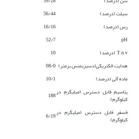
شن (درصد)
39/28
سیلت (درصد)
56/44
رس (درصد)
16/16
52/7
pH
T.n.v (درصد)
10
هدایت الکتریکی(دسی­زیمنس برمتر)
08/0
ماده آلی (درصد)
10/1
پتاسیم قابل دسترس (میلی­گرم در
188
کیلوگرم)
فسفر قابل دسترس (میلی­گرم در
6/19
کیلوگرم)