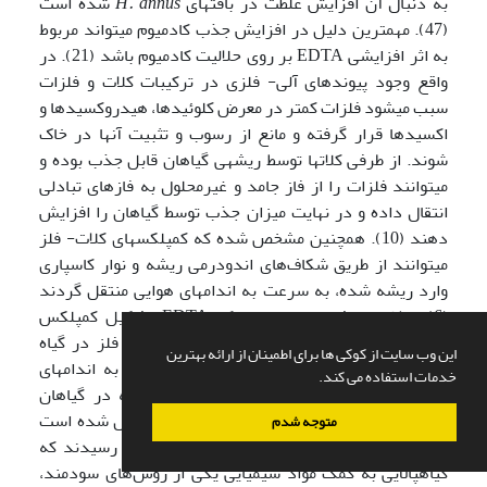
به دنبال آن افزایش غلظت در بافت­های
H. annus
شده است
(47). مهم­ترین دلیل در افزایش جذب کادمیوم می­تواند مربوط
به اثر افزایشی EDTA بر روی حلالیت کادمیوم باشد (21). در
واقع وجود پیوندهای آلی- فلزی در ترکیبات کلات و فلزات
سبب می­شود فلزات کمتر در معرض کلوئیدها، هیدروکسیدها و
اکسیدها قرار گرفته و مانع از رسوب و تثبیت آن­ها در خاک
شوند. از طرفی کلات­ها توسط ریشه­ی گیاهان قابل جذب بوده و
می­توانند فلزات را از فاز جامد و غیر­محلول به فازهای تبادلی
انتقال داده و در نهایت میزان جذب توسط گیاهان را افزایش
دهند (10). همچنین مشخص شده که کمپلکس­های کلات- فلز
می­توانند از طریق شکاف‌های اندودرمی ریشه و نوار کاسپاری
وارد ریشه شده، به سرعت به اندام­های هوایی منتقل گردند
(6). مطالعات نشان داده است که EDTA تشکیل کمپلکس
فلزی می­دهد که باعث افزایش و تسهیل تحرک فلز در گیاه
این وب سایت از کوکی ها برای اطمینان از ارائه بهترین
می‌شود، در نتیجه افزایش انتقال فلز از ریشه به اندام­های
خدمات استفاده می کند.
هوایی امکان­پذیر می­گردد (30و48). نتایج مشابه در گیاهان
دیگر برای فلزات سنگین از جمله کادمیوم گزارش شده است
متوجه شدم
(11و12). در این مطالعات محققین به این نتیجه رسیدند که
گیاه­پالایی به کمک مواد شیمیایی یکی از روش‌های سودمند،