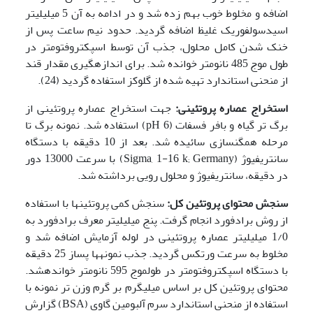
اضافه و مخلوط خوب بهم زده شد و در ادامه به آن 5 میلی­لیتر
اسید­سولفوریک غلیظ اضافه گردید. حدود نیم ساعت پس از
خنک شدن کامل محلول، جذب آن توسط اسپکتروفتومتر در
طول موج 485 نانومتر خوانده شد. برای اندازه­گیری مقدار قند
از منحنی استاندارد تهیه شده از گلوکز استفاده گردید (24).
استخراج عصاره پروتئینی:
جهت استخراج عصاره پروتئینی از
برگ تر گیاه و بافر فسفات (6 pH) استفاده شد. نمونه برگ تا
مرحله همگن­سازی سائیده شد. بعد از 10 دقیقه با دستگاه
سانتریفیوژ (Sigma, 1-16 k; Germany) با سرعت 13000 دور
در دقیقه، سانتریفیوژ و محلول رویی برداشته شد.
سنجش محتوای پروتئین کل:
سنجش کمی پروتئین­ها با استفاده
از روش برادفورد انجام گرفت. پنج میلی­لیتر معرف برادفورد به
1/0 میلی­لیتر عصاره پروتئینی در لوله آزمایش اضافه شد و
مخلوط به سرعت ورتکس گردید. جذب نمونه­ها پس­از 25 دقیقه
با دستگاه اسپکتروفتومتر در طول­موج 595 نانومتر خوانده­شد.
محتوای پروتئین کل بر اساس میلی­گرم بر گرم وزن ‌تر نمونه با
استفاده از منحنی استاندارد سرم آلبومین گاوی (BSA) گزارش