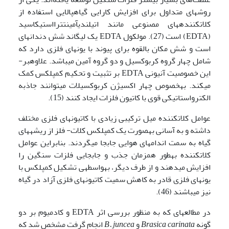
روش­های متداول برای افزایش کارایی گیاه­پالایی استفاده از
کلات­کننده­های مصنوعی مانند اتیلن­دی­آمین­تترا­استیک­اسید
(EDTA) است (27). مولکول EDTA یک لیگاند شش دندانه­ای
است و شش مکان بالقوه برای پیوند با یون­های فلزی دارد که
شامل چهار گروه کربوکسیل و دو گروه آمین می­باشد. علاوه­بر­
این خصوصیت آنیونی EDTA بر تثبیت و تحکیم کمپلکس کمک
می­کند. به­خصوص چهار اکسیژن کربوکسیلات می­توانند جاذبه
الکترواستاتیکی قوی با کاتیون فلزات ایجاد کنند (15).
عوامل کلات­کننده میل ترکیبی زیادی با کاتیون­های فلزی مختلف
داشته و به آسانی به­صورت یک کمپلکس کلات- فلز از ریشه­های
گیاه به سمت اندام­های هوایی جابجا می­گردند. بنابراین عوامل
کلات­کننده به­طور همزمان جذب و جابجایی فلزات سنگین را
افزایش می­دهند و از طرف دیگر، به­واسطه­ی تشکیل کمپلکس با
یون­های فلزی قادر به کاهش سمیت کاتیون­های فلزی آزاد در گیاه
نیز می­باشند (46).
در مطالعه­ای که به منظور بررسی اثر EDTA و کادمیوم بر دو
گونه
Brasica carinata
و
B. juncea
انجام گرفت مشخص شد که