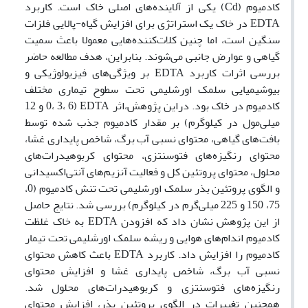
کادمیوم (Cd) یکی از آلاینده‌های اصلی خاک است. کاربرد
EDTA در خاک یک استراتژی برای افزایش گیاه-پالایی فلزات
سنگین است، اما چنین کلات‌کننده‌هایی معمولا باعث سمیت
گیاهی و عوارض جانبی می‌شوند. بنابراین، هدف مطالعه حاضر
بررسی اثرات کاربرد EDTA بر ویژگی‌های فیزیولوژیکی و
بیوشیمیایی سلمک اورشلیمی تحت سطوح تیماری مختلف
کادمیوم در خاک بود. دراین پژوهش،اثر EDTA (0، 3، 6 و 12
میلی‌مول در کیلوگرم) بر مقدار کادمیوم جذب شده توسط
بافت‌های گیاهی، محتوای نسبی آب برگ، شاخص پایداری غشا،
محتوای رنگیزه‌های فتوسنتزی، محتوای کربوهیدرات‌های
محلول، محتوای پروتئین کل و فعالیت آنزیم‌های آنتی‌اکسیدانی
و الگوی پروتئین بذر سلمک اورشلیمی تحت تنش کادمیوم (0،
75، 150 و 225 میلی‌گرم در کیلوگرم) بررسی شد. نتایج حاصل
از این پژوهش نشان داد که افزودن EDTA به خاک غلظت
کادمیوم اندام‌های هوایی و ریشه سلمک اورشلیمی تحت تیمار
کادمیوم را افزایش داد. کاربرد EDTA باعث کاهش محتوای
نسبی آب برگ، شاخص پایداری غشا و افزایش محتوای
رنگیزه‌‌های فتوسنتزی و کربوهیدرات‌های محلول شد.
همچنین تغییرات در الگوی پروتئین بذر، افزایش محتوای