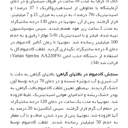
خاک (3 گرم) به مدت 16 ساعت در ظروف شیشه­ای و در دمای
آزمایشگاه با مخلوطی از اسیدهیدروکلریک ( 37 درصد) و
اسیدنیتریک (70 درصد)، به ترتیب به میزان 21 و 7 میلی­لیتر،
قرار گرفتند. پس از آن، نمونه­ها در دمای 130 درجه سانتی­گراد
به مدت 2 ساعت زیر هود هضم شدند. سپس سوسپانسیون
تهیه شده، فیلتر و با اسیدنیتریک (5/0 مولار) رقیق و به حجم
100 میلی­لیتر رسانده شد. نمونه­ها تا زمان آنالیز کادمیوم در
دمای 4 درجه سانتی­گراد نگهداری گردید. غلظت کادمیوم کل با
استفاده از دستگاه جذب اتمی (Varian Spectra AA220FS)
قرائت شد (34).
سنجش کادم
ی
وم در بافت
­های
گ
ی
اه
ی
:
بافت­های گیاهی به دقت با
آب شهری و آب دیونیزه شسته و در دمای 70 درجه توسط آون
خشک گردیدند. به­منظور تعیین غلظت کادمیوم بافت گیاهی، به
پودر خشک ریشه و اندام­های هوایی اسید­نیتریک غلیظ افزوده
شد. نمونه­ها به مدت یک ساعت در دمای 120 درجه سانتی­گراد
در حمام آب گرم قرار گرفتند. سپس آب­اکسیژنه 20 درصد به
آن­ها افزوده شد، نمونه­ها پس از سرد شدن، صاف و با آب مقطر
به حجم 50 میلی­لیتر رسانده شدند. غلظت کادمیوم توسط