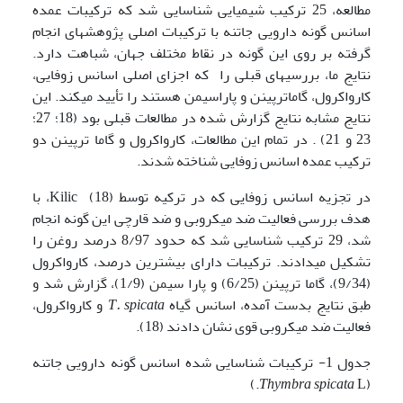
مطالعه، 25 ترکیب شیمیایی شناسایی شد که ترکیبات عمده
اسانس گونه دارویی جاتنه با ترکیبات اصلی پژوهش­های انجام
گرفته بر روی این گونه در نقاط مختلف جهان، شباهت دارد.
نتایج ما، بررسی­های قبلی را که اجزای اصلی اسانس زوفایی،
کارواکرول، گاماترپینن و پاراسیمن هستند را تأیید می­کند. این
نتایج مشابه نتایج گزارش شده در مطالعات قبلی بود (18؛ 27؛
23 و 21) . در تمام این مطالعات، کارواکرول و گاما ترپینن دو
ترکیب عمده اسانس زوفایی شناخته شدند.
در تجزیه اسانس زوفایی که در ترکیه توسط Kilic (18)، با
هدف بررسی فعالیت ضد میکروبی و ضد قارچی این گونه انجام
شد، 29 ترکیب شناسایی شد که حدود 8/97 درصد روغن را
تشکیل می­دادند. ترکیبات دارای بیشترین درصد، کارواکرول
(9/34)، گاما ترپینن (6/25) و پارا سیمن (1/9)، گزارش شد و
طبق نتایج بدست آمده، اسانس گیاه
T. spicata
و کارواکرول،
فعالیت ضد میکروبی قوی نشان دادند (18).
جدول 1- ترکیبات شناسایی شده اسانس گونه دارویی جاتنه
Thymbra
spicata
L.)
(