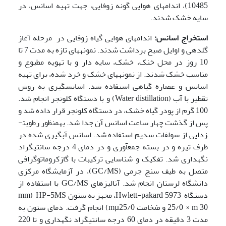
10485)، اندام­های هوایی گونه زوفایی، جهت تهیه اسانس، در
سایه خشک شدند.
استخراج اسانس:
اندام­های هوایی گیاه زوفایی در مرحله آغاز
گل­دهی و اوایل صبح برداشت شدند. نمونه­های تازه به مدت 7 تا
10 روز در محل خنک، خشک، سایه دار و با تهویه مطبوع و
مناسب خشک شدند. از نمونه­های خشک و خرد شده، برای تهیه
اسانس و عصاره گیاهی استفاده شد. اسانس­گیری به روش
تقطیر با آب (Water distillation) و با دستگاه کلونجر انجام شد.
100 گرم از پودر گیاه خشک، در دستگاه کلونجر قرار داده شد و
پس از گذشت چهار ساعت اسانس آن جدا شد. به­منظور رطوبت­
زدایی از سولفات سدیم استفاده شد. اسانس آبگیری شده در
ظرف تیره و در بسته جمع­آوری و در دمای 4 درجه سانتی­گراد
نگهداری شد. تفکیک و شناسایی ترکیبات با گازکروماتوگرافی
متصل به طیف سنج جرمی (GC/MS)، در آزمایشگاه مرکزی
دانشگاه لرستان انجام شد. آنالیزهای GC/MS با استفاده از
دستگاه 5973 Hwlett-pakard، مجهز به ستون HP-5MS (mm
25/0 × m 30 و ضخامت mµ25/0) انجام گرفت. دمای ستون به
مدت 3 دقیقه در دمای 60 درجه سانتی­گراد نگهداری و تا 220