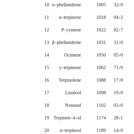
10
α-phellandrene
1005
32/0
11
α-terpinene
1018
04/2
12
P-cymene
1022
82/7
13
β-phellandrene
1031
31/0
14
Ocimene
1050
05/0
15
γ-terpinene
1062
71/9
16
Terpinolene
1088
17/0
17
Linalool
1098
19/0
18
Nonanal
1102
03/0
19
Terpinen-4-ol
1174
28/1
20
α-terpineol
1189
14/0