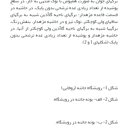
برگ­های جوان به صورت هم­پوش با نوک منتهی به خار، در سطح
پوشیده از تعداد زیادی غده ترشحی بدون پایک، در حاشیه در
قسمت قاعده مژه­دار؛ برگ­های ناحیه گل­آذین شبیه به برگ­های
ساقه­ای ولی کوچکتر، نوک تیز و در حاشیه مژه­دار، بنفش رنگ،
برگه­ها شبیه به برگ­های ناحیه گل­آذین ولی کوچک­تر از آنها، در
حاشیه مژه­دار و پوشیده از تعداد زیادی غده ترشحی بدون
پایک (شکل­های 1 و 2).
شکل 1- رویشگاه جاتنه (زوفایی)
شکل 2- الف- بوته جاتنه در رویشگاه.
شکل 2- ب- بوته جاتنه در رویشگاه.