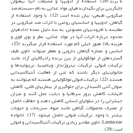
گیرند (28). استفاده از ادویه­ها و مشتقات آنها، به­عنوان
جایگزینی برای نگهدارنده­های مواد غذایی به نام «سیستم ضد
میکروبی طبیعی» بیان شده است (12). با وجود استفاده از
گیاهان، ادویه­ها و اسانس­های روغنی با اثرات ضد میکروبی در
مقایسه با افزودنی­های مصنوعی، به سه دلیل عمده (داده­های
محدود درباره اثرات آنها در مواد غذایی، عطر و بوی قوی و
هزینه بالا) هنوز خیلی کم مورد استفاده قرار می­گیرند (25).
اسانس و عصاره گیاهان دارویی و معطر می­تواند حاوی طیف
گسترده­ای از مولکول­های از بین برنده رادیکال­های آزاد مانند
ترکیبات فنولی، ترکیبات نیتروژن­دار، ویتامین­ها، ترپنوئیدها و
متابولیت­های دیگر باشند که غنی از فعالیت آنتی­اکسیدانی
هستند (22). ترکیبات فنولی مولکول­هایی هستند که می­توانند به
عنوان آنتی اکسیدان برای جلوگیری از بیماری­های قلبی، کاهش
التهابات، کاهش بروز سرطان­ها و دیابت عمل کنند و میزان
جهش­زایی را در سلول­های انسانی کاهش ­دهند و حفاظت حاصل
از مصرف محصولات گیاهی مانند میوه، سبزیجات و حبوبات
بیشتر با وجود ترکیبات فنولی حاصل می­شود (17). خانواده
Lamiaceae، حاوی مقادیر زیادی ترکیبات آنتی­اکسیدانی و فنولی
است (29).