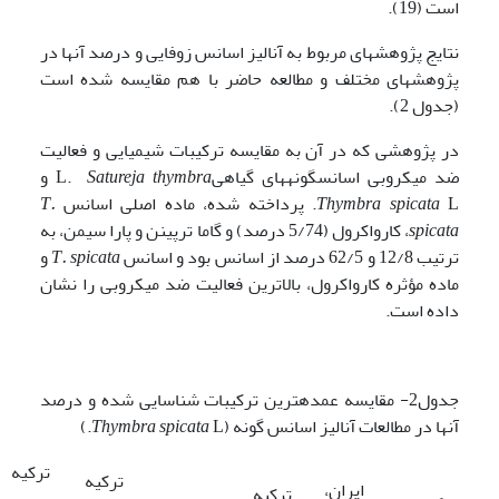
است (19).
نتایج پژوهش­های مربوط به آنالیز اسانس زوفایی و درصد آنها در
پژوهش­های مختلف و مطالعه حاضر با هم مقایسه شده است
(جدول 2).
در پژوهشی که در آن به مقایسه ترکیبات شیمیایی و فعالیت
ضد میکروبی اسانس­گونه­های گیاهیL.
Satureja thymbra
و
L. پرداخته شده، ماده اصلی اسانس
spicata
Thymbra
T.
spicata
، کارواکرول (5/74 درصد) و گاما ترپینن و پارا سیمن، به
ترتیب 12/8 و 62/5 درصد از اسانس بود و اسانس
T. spicata
و
ماده مؤثره کارواکرول، بالاترین فعالیت ضد میکروبی را نشان
داده است.
جدول2- مقایسه عمده­ترین ترکیبات شناسایی شده و درصد
آنها در مطالعات آنالیز اسانس گونه (
L.)
spicata
Thymbra
ترکیه
ترکیه
ایران،
ترکیه