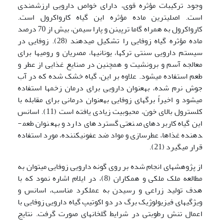
وجود ترکیبات مؤثره قوی، دارای خواص دارویی ارزشمندی
است. اصلی­ترین ماده مؤثره این گیاه کارواکرول است.
کارواکرول به همراه گاما ترپینن و پارا سیمن، بیش از 70 درصد
ماده مؤثره گیاه زوفایی را تشکیل می­دهند (28). زوفایی در
سیستم دارویی سنتی ترک­ها، یونانی­ها، مصریان و رومی­ها برای
معالجه آسم و برونشیت و همچنین در صنایع غذایی از عطر و
طعم استفاده می­شود. علاوه بر این، گیاه خشک شده که در آب
جوش نرم شده، به­عنوان دارویی برای درمان زخم­ها استفاده
می­شود و اخیراً برگ­های زوفایی به­عنوان درمانی برای مقابله با
کلسترول بالای خون، محبوبیت زیادی یافته­ است (11). اسانس
این گیاه کاربردهای صنعتی گسترده­ای دارد و به­عنوان طعم­
دهنده غذاها، عطرسازی و مواد ضد عفونی­کننده،­ مورد استفاده
قرار می­گیرد (21).
از پژوهش­های انجام شده بر روی گونه دارویی زوفایی می­توان به
مطالعه ملک ملکی و همکاران (8)، در ایلام اشاره نمود که با
هدف تولید زراعی و رسیدن به عملکرد مناسب، اسانس و
ویژگی­های فیزیولوژیک برگ در دو اکوتیپ گیاه دارویی زوفایی با
اعمال تنش رطوبتی در شرایط گلخانه­ای صورت گرفت. نتایج