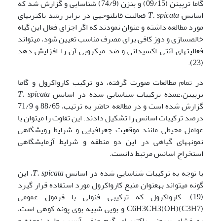
گاما ترپینن (09/15) و بنزن (74/9) شناسایی و گزارش شد که
اسانس
T. spicata
فعالیت قابل­توجهی در برابر رشد باکتری­های
مورد مطالعه داشته و عنوان نمودند که اگر اجزای فعال این گیاه
خالص­سازی و دوز کافی برای مصرف مناسب تعیین شود، می­تواند
فعالیت­های آنتی اکسیدانی و ضد میکروبی آن را افزایش دهد
(23).
در تمام مطالعات صورت گرفته، دو ترکیب کارواکرول و گاما
ترپینن،عمده ترکیبات شناسایی شده در اسانس
T. spicata
گزارش شده است و در مطالعه حاضر به ترتیب، 88/65 و 71/9
درصد ترکیبات اسانس را تشکیل دادند. این تفاوت را می­توان با
عوامل محیطی مانند موقعیت جغرافیایی و شرایط رویشگاهی
نمونه­های گیاهی در این دو منطقه و شرایط آزمایشگاهی
استخراج اسانس مرتبط دانست.
با توجه به ترکیبات شناسایی شده در اسانس
T. spicata
، این
گونه می­تواند به­عنوان منبع کارواکرول مورد استفاده قرار گیرد
(19). کارواکرول که ترکیبی فنولی با فرمول عمومی
C6H3CH3(OH)(C3H7) و بویی شبیه بوی پونه کوهی است،
به غشای بیرونی باکتریهای گرم منفی آسیب وارد نموده و