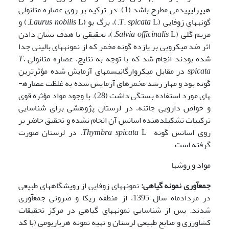
هیپرلیپیدمی مطرح باشد (1). در ترکیه بر روی عصاره متانولی
گونه­های زوفایی (
L.)، برگ بو (
spicata
.
T
nobilis
Laurus
L.) و
مریم گلی (
officinalis
Salvia
L.)، تحقیقی با هدف نشان دادن
اثر ضد میکروبی بر یازده گونه مخمر که از نمونه­های بالینی جدا
شده بودند انجام شد که با توجه به نتایج، عصاره متانولی
T.
spicata
در مقابل میکروارگانیسم­های آزمایش شده مؤثرترین
گونه بود و مهار رشد مخمرهای آزمایش شده به غلظت عصاره­
های مورد استفاده بستگی داشت (28). با وجود مواد مؤثره قوی
و خواص دارویی جاتنه، در لرستان پژوهشی برای شناسایی
ترکیبات تشکیل­دهنده اسانس آن انجام نشده و تحقیق حاضر بر
روی اسانس گونه
Thymbra spicata
L. در لرستان صورت
گرفته است.
مواد و روشها
جمع­آوری نمونه گیاهی:
نمونه­های زوفایی از رویشگاه­های طبیعی
در مردادماه سال 1395، از منطقه ریکا و ضرونی جمع­آوری
شدند. پس از شناسایی نمونه­های گیاهی در مرکز تحقیقات
کشاورزی و منابع طبیعی لرستان و تهیه نمونه هرباریومی (با کد