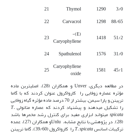
21
Thymol
1290
3/0
22
Carvacrol
1298
88/65
(E)-
23
1418
51/2
Caryophyllene
24
Spathulenol
1576
31/0
Caryophyllene
25
1581
45/1
oxide
در مطالعه دیگری، Unver و همکاران (28)، اصلی­ترین ماده
مؤثره عصاره زوفایی را کارواکرول عنوان کردند که با گاما
ترپینن و پارا سیمن، بیشتر از 70 درصد ماده مؤثره گیاه زوفایی
را تشکیل می­دهند و پیشنهاد کردند که عصاره­ متانولی
T.
spicata
می­تواند ابزاری مفید برای کنترل رشد مخمرها باشد
(28). در پژوهشی با نتایج مشابه، Unluو همکاران (27)، عمده
ترکیبات اسانس
T. spicata
را کارواکرول (39/60)، گاما ترپینن