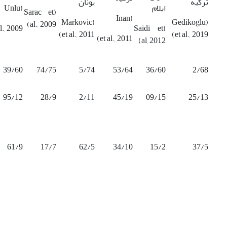
ترکیه
یونان
ایلام
(Unlu
(Sarac et
(Inan
(Markovic
(Gedikoglu
al., 2009)
l., 2009)
(Saidi et
et al., 2011)
et al., 2019)
et al., 2011)
al, 2012)
39/60
74/75
5/74
53/64
36/60
2/68
95/12
28/9
2/11
45/19
09/15
25/13
61/9
17/7
62/5
34/10
15/2
37/5