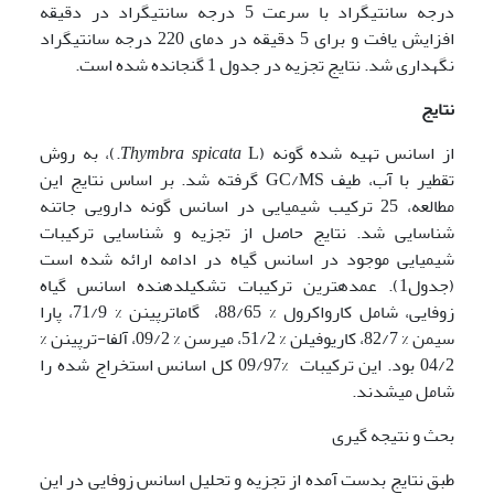
درجه سانتی­گراد با سرعت 5 درجه سانتی­گراد در دقیقه
افزایش یافت و برای 5 دقیقه در دمای 220 درجه سانتی­گراد
نگهداری شد. نتایج تجزیه در جدول 1 گنجانده شده است.
نتایج
از اسانس تهیه شده گونه (
spicata
Thymbra
L.)، به روش
تقطیر با آب، طیف GC/MS گرفته شد. بر اساس نتایج این
مطالعه، 25 ترکیب شیمیایی در اسانس گونه دارویی جاتنه
شناسایی شد. نتایج حاصل از تجزیه و شناسایی ترکیبات
شیمیایی موجود در اسانس گیاه در ادامه ارائه شده است
(جدول1). عمده­ترین ترکیبات تشکیل­دهنده اسانس گیاه
زوفایی، شامل کارواکرول % 88/65، گاماترپینن % 71/9، پارا
سیمن % 82/7، کاریوفیلن % 51/2، میرسن % 09/2، آلفا-ترپینن %
04/2 بود. این ترکیبات %09/97 کل اسانس استخراج شده را
شامل می­شدند.
بحث و نتیجه گیری
طبق نتایج بدست آمده از تجزیه و تحلیل اسانس زوفایی در این