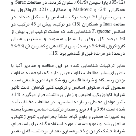
(95/12)، پارا سیمن (61/9)، عنوان کردند. در مطالعات Sarac و
همکاران (24) و Markovic و همکاران (21)، کارواکرول به
تنهایی بیش از 70 درصد ترکیب اسانس را تشکیل می­داد. در
مطالعه Inan و همکاران (15) در ترکیه، بیش از 45 ترکیب در
اسانس
T. spicata
شناسایی شد که هشت ترکیب اول، بیش از
90 درصد کل روغن را شامل می­شوند و بیشترین میزان
کارواکرول (53/64 درصد)، پس از گلدهی و کمترین آن (53/53
درصد) در مرحله قبل از گلدهی بود (15).
سایر ترکیبات شناسایی شده در این مطالعه و مقادیر آنها با
یافته­های سایر مطالعات، تفاوت­ جزیی دارد که باتوجه به متفاوت
بودن زیستگاه­ و شرایط اقلیمی رویشگاه­ها، امری طبیعی است.
محصول گیاه، محتوای اسانس و ترکیب کمّی گیاهان، تحت تأثیر
شرایط اکولوژیکی، اقلیمی و زمان برداشت، قرار می­گیرد (14).
تأثیر عوامل محیطی بر بازده اسانس، در مطالعات مختلف تأیید
شده است (6؛ 3 و 4). نوع و مقدار ترکیبات اسانس معمولاً بسته
به تغییرات فصلی و بلوغ گیاه، منشأ جغرافیایی، تنوع ژنتیکی،
مراحل رشد و نمو و قسمت مورد استفاده گیاه برای استخراج،
شرایط خشک کردن و ذخیره­سازی بعد از برداشت، قابل تغییر