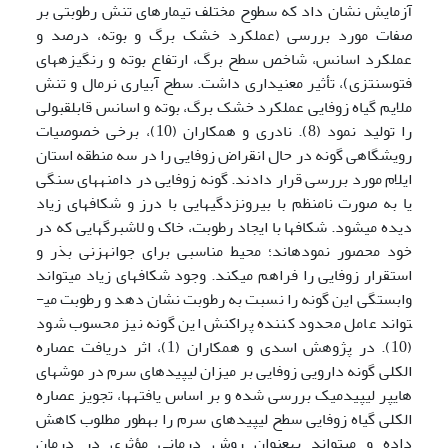
آزمایش نشان داد که سطوح مختلف تیمارهای تنش رطوبتی بر
صفات مورد بررسی (عملکرد خشک برگ و بوته، درصد و
عملکرد اسانس، شاخص سطح برگ، ارتفاع بوته و رنگیزه­های
فتوسنتزی)، تأثیر معنی­داری داشت. سطح آبیاری نرمال و تنش
ملایم گیاه زوفایی عملکرد خشک برگ، بوته و اسانس قابل­قبولی
را تولید نمود (8). نادری و همکاران (10)، برخی خصوصیات
رویشگاهی گونه در حال انقراض زوفایی را در سه منطقه استان
ایلام مورد بررسی قرار دادند. گونه زوفایی در دامنه­های سنگی
یا به صورت نامنظم با بیرون­زدگی­هایی با درز و شکاف­های زیاد
دیده می­شود. شکاف­ها با ایجاد رطوبت، خاک و لاشبرگ­هایی که در
خود محصور نموده­اند؛ محیط مناسبی برای جوانه­زنی بذر و
استقرار زوفایی را فراهم می­کند. وجود شکاف­های زیاد می­تواند
وابستگی این گونه را نسبت به رطوبت نشان دهد و رطوبت می­
تواند عامل محدود کننده پراکنش این گونه نیز محسوب شود
(10). در پژوهش اسدی و همکاران (1)، اثر دریافت عصاره
الکلی گونه دارویی زوفایی بر میزان لیپیدهای سرم در موش­های
هایپر لیپیدمیک بررسی شده و بر اساس یافته­ها، تجویز عصاره
الکلی گیاه زوفایی سطح لیپیدهای سرم را به­طور مطلوب کاهش
داده و می­تواند به­عنوان روش درمانی مؤثری در درمان