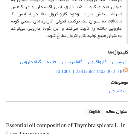
عنوان ضد میکروب، ضد قارچ، آنتی اکسیدان و در کاهش
التهابات نقش دارند. وجود کارواکرول بالا در اسانس T.
spicata، به عنوان یک ترکیب فنولی، کاربردهای سنتی گونه
دارویی جاتنه را تأیید می‌کند و این گونه دارویی می‌تواند
به‌عنوان منبع تولید کارواکرول مطرح شود.
کلیدواژه‌ها
لرستان
کارواکرول
گاما ترپینن
جاتنه
گیاه دارویی
20.1001.1.23832592.1402.36.2.5.8
موضوعات
بیوشیمی
عنوان مقاله
English
Essential oil composition of Thymbra spicata L. in
Lorestan province