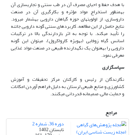
با هدف حفظ و احیای مصرف آن در طب سنتی و تجاری­سازی آن
به­منظور استخراج مواد مؤثره و بکارگیری آن در صنعت
داروسازی، از اولویت­های حوزه گیاهان دارویی به­شمار می­رود.
نتایج حاصل از این مطالعه، کاربردهای سنتی گونه دارویی جاتنه
را تأیید می­کند. با توجه به اثر بازدارندگی بالا در ترکیبات
اسانس گیاه زوفایی (به­ویژه کارواکرول)، می­توان این گونه
دارویی را به­عنوان یک نگهدارنده طبیعی در صنعت مواد غذایی
معرفی نمود.
سپاسگزاری
نگارندگان از رئیس و کارکنان مرکز تحقیقات و آموزش
کشاورزی و منابع طبیعی لرستان به دلیل فراهم آوردن امکانات
و حمایت مالی، صمیمانه قدردانی می­کنند.
مراجع
دوره 36، شماره 2
تابستان 1402