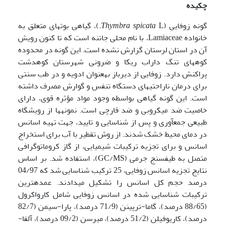
چکیده
گونه زوفایی (
spicata
Thymbra
L.)، گیاهی بوته­ای متعلق به
خانواده Lamiaceae، با نام محلی جاتنه است که تا کنون رویش
آن در استان لرستان گزارش نشده است. این گونه در محدوده
کوه­های تنگ داراب ریکا و ضرونی شهرستان کوهدشت
پراکنش دارد. زوفایی از دیرباز به­عنوان ادویه و در طب سنتی
برای درمان ناراحتی­های دستگاه تنفس و گوارش مصرف داشته
است. این گونه گیاهی بواسطه وجود مواد مؤثره قوی، دارای
خاصیت ضد میکروبی و ضد قارچی است. نمونه­ها از رویشگاه
طبیعی جمع­آوری و پس از شناسایی و تایید، جهت تهیه اسانس
در دمای محیط خشک شدند. از روش تقطیر با آب برای استخراج
اسانس و برای تجزیه ترکیبات شیمیایی، از گاز کروماتوگرافی
متصل به طیف­سنج جرمی (GC/MS)، استفاده شد. بر اساس
نتایج تجزیه اسانس زوفایی، 25 ترکیب شناسایی شد که 04/97
درصد حجم کل اسانس را تشکیل می­دادند. عمده­ترین
ترکیبات شناسایی شده در اسانس زوفایی شامل کارواکرول
(88/65 درصد)، گاما-ترپینن (71/9 درصد)، پارا-سیمن (82/7
درصد)، کاریوفیلن (51/2 درصد)، میرسن (09/2 درصد)، آلفا-