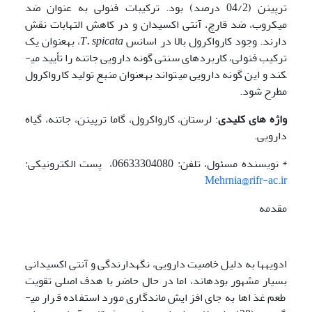
ترپینن (04/2 درصد) بود. ترکیبات فنولی به عنوان ضد
میکروب، ضد قارچ، آنتی اکسیدان و در کاهش التهابات نقش
دارند. وجود کارواکرول بالا در اسانس
T. spicata
، به­عنوان یک
ترکیب فنولی، کاربردهای سنتی گونه دارویی جاتنه را تأیید می­
کند و این گونه دارویی می­تواند به­عنوان منبع تولید کارواکرول
مطرح شود.
واژه های کلیدی
: لرستان، کارواکرول، گاما ترپینن، جاتنه، گیاه
دارویی.
* نویسنده مسئول، تلفن: 06633304080، پست الکترونیکی:
Mehrnia@rifr-ac.ir
مقدمه
ادویه­ها به دلیل خاصیت دارویی، نگهدارندگی و آنتی اکسیدانی
بسیار مشهور بوده­اند، اما در حال حاضر با هدف اصلی تقویت
طعم غذاها به جای افزایش ماندگاری مورد استفاده قرار می­