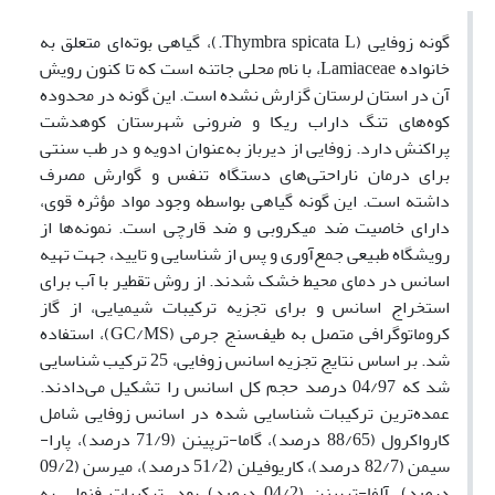
گونه زوفایی (Thymbra spicata L.)، گیاهی بوته‌ای متعلق به
خانواده Lamiaceae، با نام محلی جاتنه است که تا کنون رویش
آن در استان لرستان گزارش نشده است. این گونه در محدوده
کوه‌های تنگ داراب ریکا و ضرونی شهرستان کوهدشت
پراکنش دارد. زوفایی از دیرباز به‌عنوان ادویه و در طب سنتی
برای درمان ناراحتی‌های دستگاه تنفس و گوارش مصرف
داشته است. این گونه گیاهی بواسطه وجود مواد مؤثره قوی،
دارای خاصیت ضد میکروبی و ضد قارچی است. نمونه‌ها از
رویشگاه طبیعی جمع‌آوری و پس از شناسایی و تایید، جهت تهیه
اسانس در دمای محیط خشک شدند. از روش تقطیر با آب برای
استخراج اسانس و برای تجزیه ترکیبات شیمیایی، از گاز
کروماتوگرافی متصل به طیف‌سنج جرمی (GC/MS)، استفاده
شد. بر اساس نتایج تجزیه اسانس زوفایی، 25 ترکیب شناسایی
شد که 04/97 درصد حجم کل اسانس را تشکیل می‌دادند.
عمده‌ترین ترکیبات شناسایی شده در اسانس زوفایی شامل
کارواکرول (88/65 درصد)، گاما-ترپینن (71/9 درصد)، پارا-
سیمن (82/7 درصد)، کاریوفیلن (51/2 درصد)، میرسن (09/2
درصد)، آلفا-ترپینن (04/2 درصد) بود. ترکیبات فنولی به