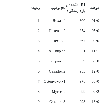
RI
(شاخص
درصد
نام ترکیب
ردیف
بازدارندگی)
1
Hexanal
800
01/0
2
2-Hexenal
854
05/0
3
Hexanol
867
02/0
4
α-Thujene
931
11/1
5
α-pinene
939
69/0
6
Camphene
953
12/0
7
1-Octen-3-ol
978
36/0
8
Myrcene
999
09/2
9
3-Octanol
993
13/0