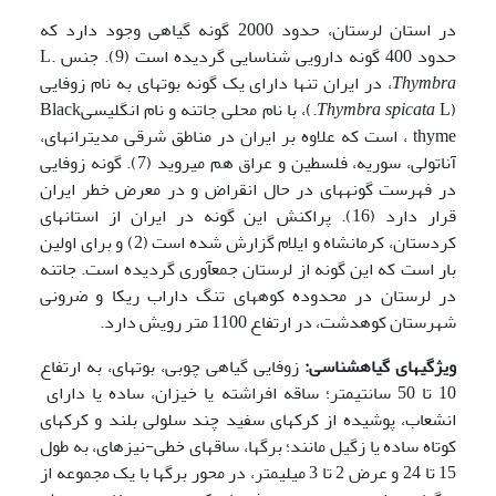
در استان لرستان، حدود 2000 گونه گیاهی وجود دارد که
حدود 400 گونه دارویی شناسایی گردیده است (9). جنس L.
Thymbra
، در ایران تنها دارای یک گونه بوته­ای به نام زوفایی
(
spicata
Thymbra
L.)، با نام محلی جاتنه و نام انگلیسیBlack
thyme ، است که علاوه بر ایران در مناطق شرقی مدیترانه­ای،
آناتولی، سوریه، فلسطین و عراق هم می­روید (7). گونه زوفایی
در فهرست گونه­های در حال انقراض و در معرض خطر ایران
قرار دارد (16). پراکنش این گونه در ایران از استان­های
کردستان، کرمانشاه و ایلام گزارش شده است (2) و برای اولین
بار است که این گونه از لرستان جمع­آوری گردیده است. جاتنه
در لرستان در محدوده کوه­های تنگ داراب ریکا و ضرونی
شهرستان کوهدشت، در ارتفاع 1100 متر رویش دارد.
ویژگی­های گیاه­شناسی:
زوفایی گیاهی چوبی، بوته­ای، به ارتفاع
10 تا 50 سانتیمتر؛ ساقه افراشته یا خیزان، ساده یا دارای
انشعاب، پوشیده از کرک­های سفید چند سلولی بلند و کرک­های
کوتاه ساده یا زگیل مانند؛ برگ­ها، ساقه­ای خطی-نیزه­ای، به طول
15 تا 24 و عرض 2 تا 3 میلی­متر، در محور برگ­ها با یک مجموعه از