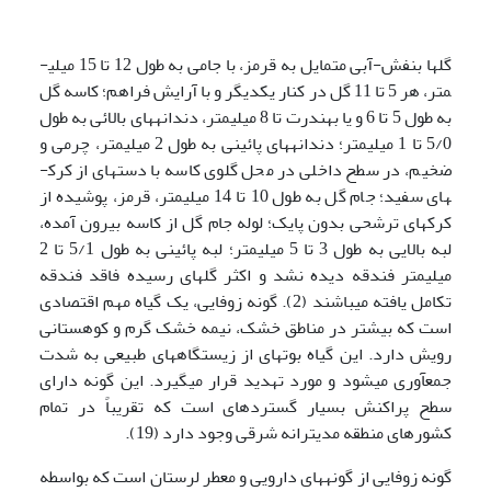
گل­ها بنفش-آبی متمایل به قرمز، با جامی به طول 12 تا 15 میلی­
متر، هر 5 تا 11 گل در کنار یکدیگر و با آرایش فراهم؛ کاسه گل
به طول 5 تا 6 و یا به­ندرت تا 8 میلی­متر، دندانه­های بالائی به طول
5/0 تا 1 میلی­متر؛ دندانه­های پائینی به طول 2 میلی­متر، چرمی و
ضخیم، در سطح داخلی در محل گلوی کاسه با دسته­ای از کرک­
های سفید؛ جام گل به طول 10 تا 14 میلی­متر، قرمز، پوشیده از
کرک­های ترشحی بدون پایک؛ لوله جام گل از کاسه بیرون آمده،
لبه بالایی به طول 3 تا 5 میلی­متر؛ لبه پائینی به طول 5/1 تا 2
میلی­متر فندقه دیده نشد و اکثر گل­های رسیده فاقد فندقه
تکامل یافته می­باشند (2). گونه زوفایی، یک گیاه مهم اقتصادی
است که بیشتر در مناطق خشک، نیمه خشک گرم و کوهستانی
رویش دارد. این گیاه بوته­ای از زیستگاه­های طبیعی به شدت
جمع­آوری می­شود و مورد تهدید قرار می­گیرد. این گونه دارای
سطح پراکنش بسیار گسترده­ای است که تقریباً در تمام
کشورهای منطقه مدیترانه شرقی وجود دارد (19).
گونه زوفایی از گونه­های دارویی و معطر لرستان است که بواسطه