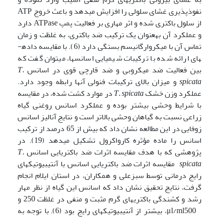
نفوذپذیری غشای سلولی را افزایش می­دهد و باعث خروج ATP
از سلول باکتری شده و اثر مهاری بر فعالیت پمپ ATPase دارد
و عملکرد آن به­عنوان یک ترکیب ضد باکتری، به غلظت و زمان
تماس آن با میکروارگانیسم بستگی دارد (6). با مقایسه داده­
های ارائه شده با ترکیبات شیمیایی اسانس­ها، می­توان گفت که
بین فعالیت ضد میکروبی و ضد قارچی قوی در اسانس­
T.
spicata
و میزان بالای ترکیبات فنولی آنها رابطه وجود دارد.
عملکرد وزن خشک
T. spicata
در موارد کشت شده، در مقایسه
با شرایط وحشی بیشتر بوده و عملکرد اسانس روغنی گیاه
زراعی نسبت به گیاهان وحشی بالاتر است و نتایج آنالیز اسانس
زوفایی در این مطالعه نشان داد که بیش از 65 درصد از ترکیب
اسانس را ماده مؤثره کارواکرول تشکیل می­دهد (19). در
پژوهشی که با هدف مقایسه اثرات ضد باکتریایی اسانس
T.
spicata
مقایسه اثرات ضد باکتریایی اسانس با آنتی­بیوتیک­های
رایج درمانی توسط سبزعلی و همکاران، در استان ایلام انجام
گرفت، نتایج تحقیق نشان داد که اسانس این گیاه از نظر مهار
رشد و کشندگی باکتری­های گرم مثبت و منفی در غلظت 250 و
μl/ml500، بیشتر از آنتی­بیوتیک­های رایج بود (6). با توجه به