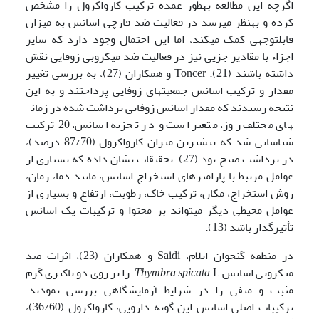
اگرچه این مطالعه به­طور عمده ترکیب کارواکرول را مشخص
کرده و به­نظر می­رسد در فعالیت ضد قارچی اسانس به میزان
قابل­توجهی کمک می­کند، اما این احتمال وجود دارد که سایر
اجزاء با مقادیر جزیی نیز در فعالیت ضد میکروبی زوفایی نقش
داشته باشند (21). Toncer و همکاران (27)، به بررسی تغییر
مقدار و ترکیب اسانس جمعیت­های زوفایی پرداختند و به این
نتیجه رسیدند که مقدار اسانس زوفایی برداشت شده در زمان­
های مختلف روز، متغیر است و در تجزیه اسانس، 20 ترکیب
شناسایی شد که بیشترین میزان کارواکرول (87/70 درصد)،
در برداشت صبح بود (27). تحقیقات نشان داده که بسیاری از
عوامل مرتبط با پارامترهای استخراج اسانس، مانند دما، زمان،
روش استخراج، مکان، ترکیب خاک، رطوبت، ارتفاع و بسیاری از
عوامل محیطی دیگر می­تواند بر محتوا و ترکیبات یک اسانس
تأثیرگذار باشد (13).
در منطقه گنجوان ایلام، Saidi و همکاران (23)، اثرات ضد
میکروبی اسانس
spicata
Thymbra
L. را بر روی دو باکتری­ گرم
مثبت و منفی را در شرایط آزمایشگاهی بررسی نمودند.
ترکیبات اصلی اسانس این گونه دارویی، کارواکرول (36/60)،