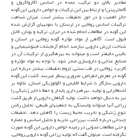
مقادیر بالای دو ترکیب عمده در اسانس (کارواکرول و
گاماترپینن) و ارتباط بین این ترکیبات و خواص دارویی این گونه
حائز اهمیت و در خور تحقیقات بیشتر است. میزان شباهت
ترکیبات اسانس زوفایی در لرستان با نمونه­های گزارش شده
این گونه در مطالعات انجام شده در ایران، ترکیه و یونان، قابل
قبول است. آگاهی از مواد مؤثره گونه زوفایی در استان و
شناخت ارزش دارویی نیازمند انجام آزمایشات فیتوشیمیایی و
بالینی دقیق­تر است و می­تواند به بهره­گیری از ترکیبات آن در
صنایع غذایی و داروسازی منجر ­شود. با توجه به مواد مؤثره و
کاربرد زوفایی در طب سنتی، لزوم تحقیقات بیشتر درباره این
گونه در معرض انقراض، ضروری به­نظر می­رسد. کشت این گونه
دارویی سازگار با شرایط اقلیمی و اکولوژیکی استان، علاوه بر
اشتغال­زایی و تولید، بهره­برداری پایدار و حفظ ذخایر ژنتیکی را
نیز به دنبال خواهد داشت. تولید گیاهان دارویی از طریق کشت
زراعی آنها می­تواند وابستگی به جمعیت­های طبیعی، تحلیل رفتن
تنوع ژنتیکی و تخریب محیط زیست را کاهش دهد. تحقیقات
چندانی درباره کشت، به­زراعی، تجزیه و تحلیل اسانس و عصاره
و حتی مطالعات مدوّنی در زمینه خواص دارویی این گونه صورت
نگرفته است. می­توان گفت که تولید زراعی گونه دارویی زوفایی،