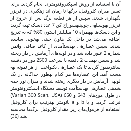
آن با استفاده از روش اسپکتروفتومتری انجام گردید. برای
تعیین میزان کلروفیل، برگ­ها تا زمان اندازه­گیری در فریزر
نگهداری شدند. سپس از هر قطعه برگ پس از خروج از
فریزر به­وسیله­ی چوب­پنبه­سوراخ کن 7 عدد دیسک تهیه گردید
و این دیسک‌ها به­همراه 10 میلی­لیتر استون 80% که به تدریج
اضافه می‌شد در داخل یک هاون چینی به­خوبی ساییده
شدند. سپس عصاره­ی به­دست­آمده، از کاغذ صافی و­اتمن
شماره 2 عبور داده شد و در لوله‌های آزمایش در دار ریخته
شد و سپس به­مدت 2 دقیقه با سرعت 2500 دور در دقیقه
سانتریفیوژ گردید تا یک عصاره­ی یکنواخت از هر نمونه به­
دست آمد. این عصاره‌ها هر کدام به­طور جداگانه در یک
لوله­ی آزمایش در دار دیگری ریخته­ شدند و میزان نور جذب­
شده­ی عصاره­ی به­دست­آمده توسط دستگاه اسپکتروفتومتر
(Varian 300 Scan, USA) در طول موج‌های 643 و 660
نانومتر به­ترتیب برای کلروفیل a و b قرائت گردید و با
استفاده از فرمول‌های زیر مقدار کلروفیل برگ‌ها محاسبه
شد (36).