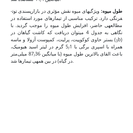
/
طول میوه
:
ویژگی­های میوه نقش مؤثری در بازارپسندی توت­
فرنگی دارد. ترکیب مناسبی از تیمارهای مورد استفاده در
مطالعه­ی حاضر، افزایش طول میوه را موجب گردید. با
نگاهی به جدول 4 می­توان دریافت که کاشت گیاهان در
b)
بستر حاوی کوکوپیت، پرلیت، کمپوست آزولا و ماسه (
3
همراه با اسپری برگی با 5
1 گرم در لیتر اسید هیومیک،
/
باعث القای بالاترین طول میوه (با میانگین 87
36 میلی‌متر
/
در گیاه) در بین همه­ی تیمارها شد.