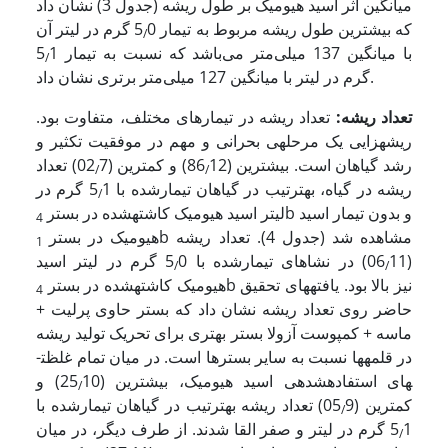
میانگین اثر اسید هیومیک بر طول‌ ریشه (جدول 3) نشان داد
که بیشترین طول‌ ریشه مربوط به تیمار 5
0 گرم در لیتر آن
/
با میانگین 137 میلی‌متر می‌باشد که نسبت به تیمار 5
1
/
گرم در لیتر با میانگین 127 میلی‌متر برتری نشان داد.
تعداد ریشه:
تعداد ریشه در تیمارهای مختلف، متفاوت بود.
ریشه­زایی یک مرحله­ی بحرانی و مهم در موفقیت تکثیر و
رشد گیاهان است. بیشترین (86
12) و کمترین (02
7) تعداد
/
/
ریشه در گیاه، به­ترتیب در گیاهان تیمارشده با 5
1 ­گرم در
/
b و بدون تیمار اسید
لیتر اسید هیومیک کاشته­شده در بستر
4
b مشاهده شد (جدول 4). تعداد ریشه
هیومیک در بستر
1
(06
11) در نشاهای تیمارشده با 5
0 ­گرم در لیتر اسید
/
/
b نیز بالا بود. یافته­های تحقیق
هیومیک کاشته­شده در بستر
4
حاضر روی تعداد ریشه نشان داد که بستر حاوی پرلیت +
ماسه + کمپوست آزولا بستر بهتری برای تحریک تولید ریشه
در قلمه­ها نسبت به سایر بسترها است. در میان تمام غلظت­
های استفاده­شده­ی اسید هیومیک، بیشترین (25
10) و
/
کمترین (05
9) تعداد ریشه به­ترتیب در گیاهان تیمارشده با
/
5
1 ­گرم در لیتر و صفر القا شدند. از طرف دیگر، در میان
/