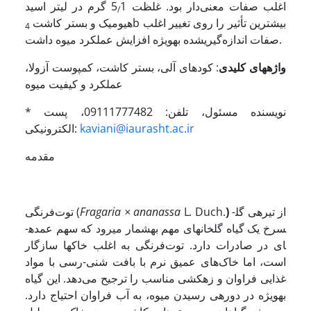
اغلب صفات معنی‌دار بود. غلظت 5
1 گرم در لیتر اسید
/
b بیشترین تأثیر را روی تغییر اغلب
هیومیک و بستر کاشت
4
صفات اندازه‌گیری­شده به­ویژه افزایش عملکرد میوه داشت.
واژه
های کلیدی
: کودهای آلی، بستر کاشت، کمپوست آزولا،
عملکرد و کیفیت میوه
* نویسنده مسئول، تلفن: 09111777482، پست
kaviani@iaurasht.ac.ir
الکترونیکی:
مقدمه
از تیره­ی گل­
)
Duch.
.
L
Fragaria × ananassa
توت‌فرنگی (
سرخ یک گیاه گلخانه­ای مهم به­شمار می­رود که سهم عمده­
ای در صادرات دارد. توت‌فرنگی به اغلب خاک­ها سازگار
است، اما خاک‌های عمیق نرم با بافت شنی-رسی با مواد
غذایی فراوان و زهکشی مناسب را ترجیح می‌دهد. این گیاه
به­ویژه در دوره­ی رسیدن میوه، به آب فراوان احتیاج دارد.