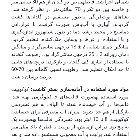
شمالی اجرا شد. فاصله­ی بین دو گلدان از هم 30 سانتی‌متر
و فاصله بین دو تکرار 70 سانتی‌متر در نظر گرفته شد.
نشاهای توت‌فرنگی به‌طور مستقیم در گلدان‌ها کشت
گردیدند. آبیاری با آب‌پاش صورت گرفت. با قراردادن
دماسنج در محیط رشد، دما در طول شبانه­روز اندازه‌گیری
و با استفاده از فن‌ها و وسایل خنک‌کننده، تنظیم گردید.
میانگین دمای شبانه، 2 ± 18 درجه­ی سانتی‌گراد و میانگین
دمای روزانه 2 ± 25 درجه­ی سانتی‌گراد بود. رطوبت گلخانه
با استفاده از آبیاری کف گلخانه و بازکردن دریچه‌های جانبی
تا حد امکان تنظیم شد. رطوبت نسبی گلخانه بین 70-60
درصد نوسان داشت.
مواد مورد استفاده در آماده‌سازی بستر کاشت:
کوکوپیت
مورد استفاده به­صورت قالب‌های 5 کیلوگرمی تهیه شد.
قالب‌ها در آب خیسانده شدند تا الیاف به هم فشرده­ی
نارگیل از هم جدا شوند. میزان آب مصرفی برای خیساندن
کوکوپیت، 8 تا 10 لیتر بود. فشردگی قالب‌ها به­صورت یک
به پنج بود. در این آزمایش، از پرلیت با قطر 2 تا 3 میلی‌متر
استفاده شد. پرلیت با آب معمولی شستشو داده شد و بعد