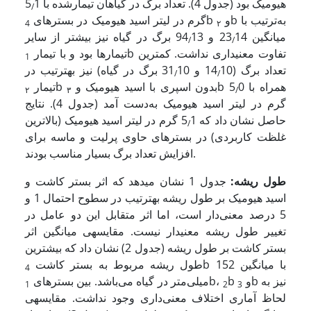
هیومیک بود (جدول 4). تعداد برگ در گیاهان تیمارشده با 5
1
/
b به‌ترتیب با
b و
گرم در لیتر اسید هیومیک در بسترهای
4
۲
میانگین 23
14 و 94
13 برگ در گیاه نیز بیشتر از سایر
/
/
b تفاوت معنی­داری نداشت. کمترین
تیمارها بود و با تیمار
1
تعداد برگ (14
10 و 31
10 برگ در گیاه) نیز به­ترتیب در
/
/
b همراه با 5
0
b بدون اسپری با اسید هیومیک و
تیمار
۲
۳
/
گرم در لیتر اسید هیومیک به‌دست آمد (جدول 4). نتایج
حاصل نشان داد که 5
1 گرم در لیتر اسید هیومیک (بالاترین
/
غلظت کاربردی) در بسترهای حاوی پرلیت و ماسه برای
افزایش تعداد برگ بسیار مناسب بودند.
طول ریشه:
جدول 1 نشان می­دهد که اثر بستر کاشت و
اسید هیومیک بر طول‌ ریشه به­ترتیب در سطوح احتمال 1 و
5 درصد معنی‌دار است، اما اثر متقابل این دو عامل در
تغییر طول ریشه معنی­دار نیست. مقایسه­ی میانگین اثر
بستر کاشت بر طول‌ ریشه (جدول 2) نشان داد که بیشترین
b با میانگین 152
طول‌ ریشه مربوط به بستر کاشت
4
b نیز به
b و
b،
میلی‌متر در گیاه می‌باشد. بین بسترهای
1
2
3
لحاظ آماری اختلاف معنی‌داری وجود نداشت. مقایسه­ی