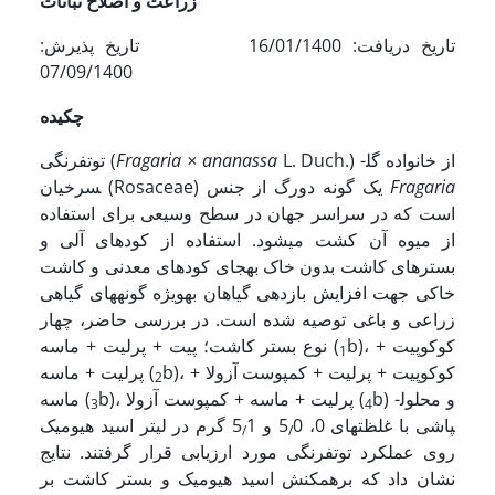
زراعت و اصلاح نباتات
تاریخ دریافت: 16/01/1400 تاریخ پذیرش:
07/09/1400
چکیده
Duch.) از خانواده گل­
L.
Fragaria × ananassa
توت­فرنگی (
Fragaria
سرخیان (Rosaceae) یک گونه دورگ از جنس
است که در سراسر جهان در سطح وسیعی برای استفاده
از میوه آن کشت می­شود. استفاده از کودهای آلی و
بسترهای کاشت بدون خاک به­جای کودهای معدنی و کاشت
خاکی جهت افزایش بازدهی گیاهان به­ویژه گونه­های گیاهی
زراعی و باغی توصیه شده است. در بررسی حاضر، چهار
b)، کوکوپیت +
نوع بستر کاشت؛ پیت + پرلیت + ماسه (
1
b)، کوکوپیت + پرلیت + کمپوست آزولا +
پرلیت + ماسه (
2
b) و محلول­
b)، پرلیت + ماسه + کمپوست آزولا (
ماسه (
3
4
پاشی با غلظت­های 0، 5
0 و 5
1 گرم در لیتر اسید هیومیک
/
/
روی عملکرد توت­فرنگی مورد ارزیابی قرار گرفتند. نتایج
نشان داد که برهم­کنش اسید هیومیک و بستر کاشت بر