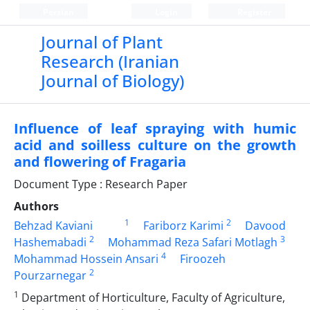
Persian
Login
Register
Journal of Plant
Research (Iranian
Journal of Biology)
Influence of leaf spraying with humic
acid and soilless culture on the growth
and flowering of Fragaria
Document Type : Research Paper
Authors
1
2
Behzad Kaviani
Fariborz Karimi
Davood
2
3
Hashemabadi
Mohammad Reza Safari Motlagh
4
Mohammad Hossein Ansari
Firoozeh
2
Pourzarnegar
1
Department of Horticulture, Faculty of Agriculture,