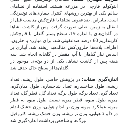
اینوکولم قارچی در مزرعه هستند. استفاده از نشاهای
سالم یکی از بهترین روش­های کنترل بیماری‌های توت­فرنگی
است. بنابراین، ضدعفونی نشاها با قارچ‌کش مناسب قبل از
انتقال به زمین اصلی صورت گرفت. پس از کاشت نشاها
در گلدان‌های با اندازه 19، سطح بستر گلدان با قارچ‌کش
کاربندازیم 60 درصد ضدعفونی شد. برای مبارزه با حلزون،
اطراف پلات‌ها حلزون‌کش متالدهید ریخته شد. آبیاری بر
اساس نیاز گیاهان با آب مقطر در گلخانه انجام شد. سه
هفته پس از کاشت نشاها، یکی از دو بوته‌ی موجود در
گلدان‌ها از سطح خاک حذف شد.
اندازه‌گیری صفات
:
در پژوهش حاضر، طول ریشه، تعداد
ریشه، طول شاخساره، تعداد شاخساره، طول میان‌گره،
تعداد گره، تعداد برگ، طول برگ، تعداد گل، قطر گل، تعداد
میوه، طول میوه، قطر میوه، نسبت طول میوه به قطر
میوه، عملکرد میوه، وزن تر اندام هوایی، وزن خشک اندام
هوایی، وزن تر ریشه، وزن خشک ریشه، کلروفیل a و b در
برگ‌ها و شاخص برداشت اندازه‌گیری شد.