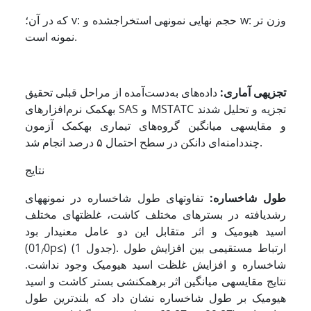
که در آن؛ v: حجم نهایی نمونه­ی استخراج­شده و w: وزن تر
نمونه است.
تجزیه­ی آماری:
داده‌های به‌دست‌آمده از مراحل قبلی تحقیق
به­کمک نرم‌افزارهای SAS و MSTATC تجزیه و تحلیل شدند
و مقایسه­ی میانگین گروه‌های تیماری به­کمک آزمون
چنددامنه‌ای دانکن در سطح احتمال ۵ درصد انجام شد.
نتایج
طول شاخساره:
تفاوت­های طول شاخساره در نمونه­های
رشدیافته در بسترهای مختلف کاشت، غلظت­های مختلف
اسید هیومیک و اثر متقابل این دو عامل معنی­دار بود
(جدول 1). ارتباط مستقیمی بین افزایش طول
)
≤
0p
(01
/
شاخساره و افزایش غلظت اسید هیومیک وجود نداشت.
نتایج مقایسه­ی میانگین اثر برهم­کنشی بستر کاشت و اسید
هیومیک بر طول‌ شاخساره نشان داد که بلندترین طول