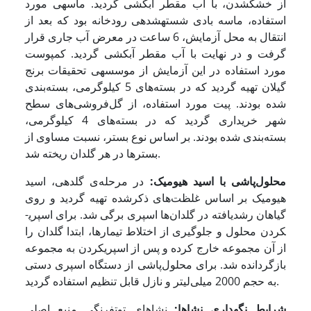
از خشک­شدن، با آب مقطر آبکشی گردید. ماسه­ی مورد
استفاده، ماسه بادی شسته­شده­ی رودخانه بود که بعد از
انتقال به محل آزمایش، 6 ساعت در معرض آب جاری قرار
گرفت و در نهایت با آب مقطر آبکشی گردید. کمپوست
مورد استفاده در این آزمایش از موسسه­ی تحقیقات برنج
گیلان تهیه گردید که در بسته‌های 5 کیلوگرمی، بسته‌بندی
شده بودند. پیت مورد استفاده، از گل‌فروشی‌های سطح
شهر خریداری گردید که در بسته‌های 4 کیلوگرمی،
بسته‌بندی شده بودند. بر اساس نوع بستر، نسبت مساوی از
بسترها در هر گلدان ریخته شد.
محلول‌پاشی با اسید هیومیک
:
در مرحله‌ی گلدهی، اسید
هیومیک بر اساس غلظت‌های ذکرشده تهیه گردید و روی
گیاهان رشدیافته در گلدان‌ها اسپری برگی شد. برای اسپری­
کردن محلول و جلوگیری از اختلاط تیمارها، ابتدا گلدان را
از آن مجموعه خارج کرده و پس از اسپری­کردن به مجموعه
بازگردانده شد. برای محلول‌پاشی از دستگاه اسپری دستی
به حجم 2000 میلی‌لیتر و نازل قابل تنظیم استفاده گردید.
شرایط نگهداری نشاها:
نشاهای توت­فرنگی منبع اصلی