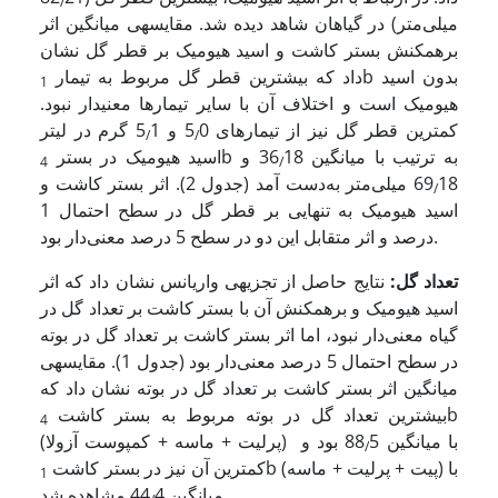
/
میلی‌متر) در گیاهان شاهد دیده شد. مقایسه­ی میانگین اثر
برهم­کنش بستر کاشت و اسید هیومیک بر قطر گل نشان
b بدون اسید
داد که بیشترین قطر گل مربوط به تیمار
1
هیومیک است و اختلاف آن با سایر تیمارها معنی­دار نبود.
کمترین قطر گل نیز از تیمارهای 5
0 و 5
1 گرم در لیتر
/
/
b به ترتیب با میانگین 36
18 و
اسید هیومیک در بستر
4
/
69
18 میلی‌متر به‌دست آمد (جدول 2). اثر بستر کاشت و
/
اسید هیومیک به تنهایی بر قطر گل در سطح احتمال 1
درصد و اثر متقابل این دو در سطح 5 درصد معنی‌دار بود.
تعداد گل
:
نتایج حاصل از تجزیه­ی واریانس نشان داد که اثر
اسید هیومیک و برهم­کنش آن با بستر کاشت بر تعداد گل در
گیاه معنی‌دار نبود، اما اثر بستر کاشت بر تعداد گل در بوته
در سطح احتمال 5 درصد معنی‌دار بود (جدول 1). مقایسه­ی
میانگین اثر بستر کاشت بر تعداد گل در بوته نشان داد که
b
بیشترین تعداد گل در بوته مربوط به بستر کاشت
4
(پرلیت + ماسه + کمپوست آزولا) با میانگین 88
5 بود و
/
b (پیت + پرلیت + ماسه) با
کمترین آن نیز در بستر کاشت
1
4 مشاهده شد.
میانگین 44