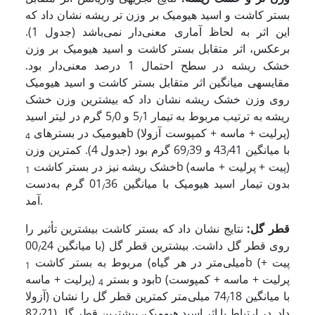
بستر کاشت و اسید هیومیک بر وزن‌ تر ریشه نشان داد که
این اثر به لحاظ آماری معنی‌دار نمی‌باشد (جدول 1).
برعکس، اثر متقابل بستر کاشت و اسید هیومیک بر وزن
خشک ریشه در سطح احتمال 1 درصد معنی‌دار بود.
مقایسه­ی میانگین اثر متقابل بستر کاشت و اسید هیومیک
روی وزن خشک ریشه نشان داد که بیشترین وزن خشک
ریشه به ترتیب مربوط به تیمار 5
1 و 5
0 گرم در لیتر اسید
/
/
b (پرلیت + ماسه + کمپوست آزولا)
هیومیک در بسترهای
4
با میانگین 43
41 و 69
39 گرم بود (جدول 4). کمترین وزن
/
/
b (پیت + پرلیت + ماسه)
خشک ریشه نیز در بستر کاشت
1
بدون تیمار اسید هیومیک با میانگین 01
36 گرم به‌دست
/
آمد.
قطر گل:
نتایج نشان داد که بستر کاشت بیشترین تأثیر را
روی قطر گل داشت. بیشترین قطر گل (با میانگین 00
24
/
b (پیت +
میلی‌متر در هر گیاه) مربوط به بستر کاشت
1
b (پرلیت + ماسه + کمپوست
پرلیت + ماسه) بود و بستر
4
آزولا) با میانگین 74
18 میلی‌متر کمترین قطر گل را نشان
/
داد. در ارتباط با اثر اسید هیومیک، بیشترین قطر گل (82
21