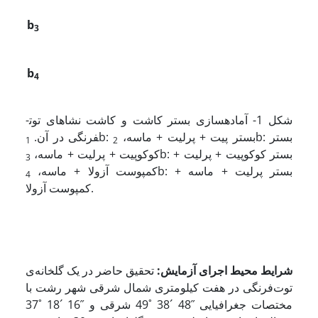
b
3
b
4
شکل 1- آماده­سازی بستر کاشت و کاشت نشاهای توت­
b: بستر
b: بستر پیت + پرلیت + ماسه،
فرنگی در آن.
1
2
b: بستر کوکوپیت + پرلیت +
کوکوپیت + پرلیت + ماسه،
3
b: بستر پرلیت + ماسه +
کمپوست آزولا + ماسه،
4
کمپوست آزولا.
شرایط محیط اجرای آزمایش
:
تحقیق حاضر در یک گلخانه‌ی
توت‌فرنگی در هفت کیلومتری شمال ‌شرقی شهر رشت با
مختصات جغرافیایی ˝48 ´38 ˚49 شرقی و ˝16 ´18 ˚37