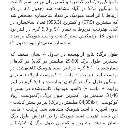
با میانگین 07
5 در گیاه بود و کمترین آن نیز در بستر کاشت
/
b با میانگین 52
3 در گیاه مشاهده شد (جدول 2). در
3
/
ارتباط با اثر اسید هیومیک بر تعداد شاخساره مشخص شد
که بیشترین (07
5) و کمترین (953
3) تعداد شاخساره در
/
/
گیاه، به­ترتیب مربوط به تیمار 5
1 و 5
0 گرم در لیتر بود
/
/
(جدول 3). برهم­کنش بستر کاشت و اسید هیومیک بر تعداد‌
شاخساره معنی‌دار نبود (جدول 1).
طول برگ:
نتایج ارایه­شده در جدول 4 نشان می­دهد که
بیشترین طول برگ (29
50 میلی­متر در گیاه) در گیاهان
/
تیمارشده با 5
1 گرم در لیتر اسید هیومیک کاشته­شده در
/
b (پرلیت + ماسه + کمپوست آزولا) به­دست آمد.
بستر
4
میانگین طول برگ در گیاهان تیمارشده با 5
0 گرم در لیتر
/
b (پرلیت + ماسه +
اسید هیومیک کاشته­شده در بستر
4
کمپوست آزولا)، 31
46 میلی­متر بود. کمترین طول برگ
/
b (کوکوپیت +
(84
35 میلی­متر در برگ) نیز در بستر کاشت
۲
/
پرلیت + ماسه) بدون اسپری با اسید هیومیک مشاهده شد.
این نتیجه اهمیت اسید هیومیک را در افزایش طول برگ
نشان می­دهد. بیشترین و کمترین طول برگ (با 07
42 و
/