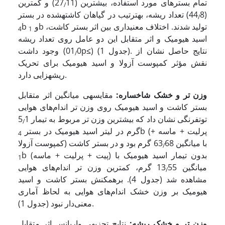
تمام بسترهای مورد استفاده، بیشترین (27
11) و کمترین
/
(44
8) تعداد ریشه، به­ترتیب در گیاهان کاشته­شده در بستر
/
b تولید شدند. اختلاف معنی­داری بین اثر بستر کاشت،
b و
4
1
اسید هیومیک و اثر متقابل این دو عامل روی تعداد ریشه
(جدول 1). نتایج حاصل نشان از
)
≤
0p
وجود داشت (01
/
نقش مؤثر کمپوست آزولا و اسید هیومیک برای تحریک
ریشه­زایی دارد.
وزن تر و خشک
شاخساره:
مقایسه­ی میانگین اثر متقابل
بستر کاشت و اسید هیومیک روی وزن ‌تر اندام‌های هوایی
توت­فرنگی نشان داد که بیشترین وزن ‌تر مربوط به تیمار 5
1
/
b (پرلیت + ماسه +
گرم در لیتر اسید هیومیک در بستر
4
کمپوست آزولا) با میانگین 63
68 گرم بود و در بستر کاشت
/
b (پیت + پرلیت + ماسه) بدون تیمار اسید هیومیک با
1
میانگین 13
55 گرم، کمترین وزن‌ تر اندام‌های هوایی
/
مشاهده شد (جدول 4). برهم­کنش بستر کاشت و اسید
هیومیک بر وزن خشک اندام‌های هوایی به لحاظ آماری
معنی‌دار نبود (جدول 1).
وزن تر و خشک ریشه
:
نتایج تجزیه­ی واریانس اثر متقابل