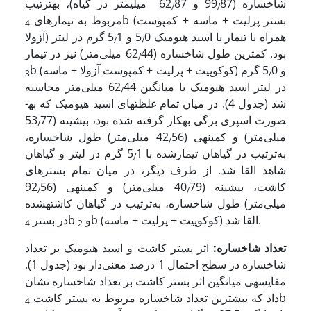
‌شاخساره (99
87 و 62
87 میلی­متر در گیاه)، به­ترتیب
/
/
b (بستر پرلیت + ماسه + کمپوست
مربوط به تیمارهای
4
آزولا) همراه با تیمار با اسید هیومیک 5
0 و 5
1 گرم در لیتر
/
/
بود. کمترین طول‌ شاخساره (62
44 میلی‌متر) نیز در تیمار
/
b (کوکوپیت + پرلیت + کمپوست آزولا + ماسه) و 5
0 گرم
3
/
در لیتر اسید هیومیک با میانگین 62
44 میلی‌متر محاسبه
/
شد (جدول 4). در میان تمام غلظت­های اسید هیومیک که به­
صورت اسپری برگی به­کار گرفته شده بود، بیشینه (53
77
/
میلی‌متر) و کمینه­ی (42
56 میلی‌متر) طول شاخساره،
/
به‌ترتیب در گیاهان تیمارشده با 5
1 ­گرم در لیتر و گیاهان
/
شاهد القا شد. از طرف دیگر، در میان تمام بسترهای
کاشت، بیشینه (40
79 میلی‌متر) و کمینه­ی (92
56
/
/
میلی‌متر) طول شاخساره، به‌ترتیب در گیاهان کاشته­شده
b (کوکوپیت + پرلیت + ماسه) القا شد.
b و
در بستر
4
2
تعداد شاخساره:
اثر بستر کاشت و اسید هیومیک بر تعداد‌
شاخساره در سطح احتمال 1 درصد معنی‌دار بود (جدول 1).
مقایسه­ی میانگین اثر بستر کاشت بر تعداد‌ شاخساره نشان
b
داد که بیشترین تعداد ‌شاخساره مربوط به بستر کاشت
4