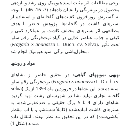
برخی مطالعات اثر مثبت اسید هیومیک روی رشد و بازدهی
محصول در توت­فرنگی را نشان داده­اند (7، 16، 46). با
توجه
به
گسترش
روزافزون
کشت
های
گلخانه
ای
و استفاده از
بسترهای کاشت در گلخانه‌ها، پژوهش حاضر با هدف
مطالعه­ی اثر بسترهای مختلف کاشت بر عملکرد کمی و
کیفی و جذب عناصر غذایی در گیاه توت‌فرنگی رقم سلوا
L. Duch. cv. Selva)، تحت تأثیر
ananassa
×
Fragaria
(
محلول‌پاشی برگی اسید هیومیک انجام شد.
مواد و روشها
تهیه­ی نمونه­های گیاهی:
در تحقیق حاضر از نشاهای
L. Duch cv.
ananassa
×
Fragaria
توت‌فرنگی رقم سلوا (
Selva) استفاده شد. این نشاها در فروردین ماه 1393 از یک
گلخانه تجاری تولید نشا در شهرستان رشت تهیه گردید.
نشاهای دارای 4 تا 5 برگ حقیقی و ضدعفونی‌شده، به
بسترهای کاشت آماده­شده (کاملاً شستشو و با آب مقطر
آبکشی‌شده) که در این تحقیق مد نظر بودند، انتقال داده
شدند (شکل 1).