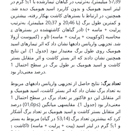
39 میلی­متر)، به‌ترتیب در گیاهان تیمارشده با 5
57
1 گرم در
/
/
لیتر اسید هیومیک و بدون کاربرد اسید هیومیک دیده شد.
همچنین، در ارتباط با بسترهای کاشت به­کار رفته، بیشترین
و کمترین طول برگ (با 20
46 و 20
37 میلی­متر)، به‌ترتیب
/
/
b (پرلیت + ماسه +
در گیاهان کاشته­شده در بسترهای
4
b (کوکوپیت + پرلیت + ماسه) محاسبه
کمپوست آزولا) و
۲
شد. تجزیه­ی واریانس داده­ها نشان داد که اثر تیمارهای اسید
هیومیک روی طول برگ معنی­دار نبود (جدول 1). این نتایج
همچنین نشان دادند که اثر بستر کاشت و اثر متقابل بستر
کاشت و اسید هیومیک بر طول برگ در سطح احتمال 1
درصد معنی‌دار بود.
تعداد برگ
:
نتایج حاصل از تجزیه­ی واریانس داده­های مربوط
به تعداد برگ نشان داد که اثر بستر کاشت، اسید هیومیک و
اثر متقابل این دو فاکتور بر تعداد برگ در سطح احتمال 1
) معنی‌دار بود (جدول 1). مقایسه­ی میانگین
≤
0p
درصد (01
/
اثر متقابل بستر کاشت و اسید هیومیک بر تعداد برگ آشکار
کرد که بیشترین تعداد برگ (53
14 در گیاه) مربوط به بستر
/
b (پیت + پرلیت + ماسه) و 5
1 گرم در لیتر اسید
کاشت
1
/