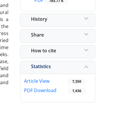
PDF
785.77 K
 and
ural
History
is a
 the
ress
Share
ried
gime
How to cite
eks.
ase,
Statistics
ield
 and
Article View
7,350
 and
PDF Download
1,436