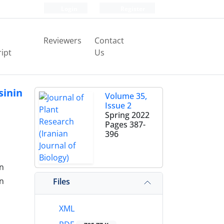
Login
Register
Reviewers
Contact
ipt
Us
sinin
Volume 35,
Issue 2
Spring 2022
Pages
387-
396
an
an
Files
XML