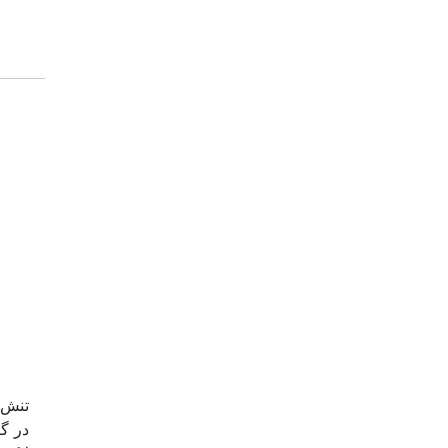
تنش خ
در گی