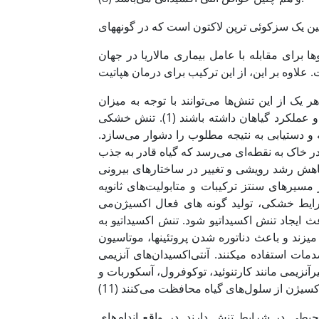
نین یک سزکوئی ترپن لاکتون است که در گونه­های
ز موثرترین داروها برای مقابله با عامل بیماری مالاریا در جهان
ک از این تنش‌ها می‌توانند با توجه به میزان
حساسیت و مرحله رشد گونه گیاهی اثرهای متفاوتی بر رشد، متابولیسم و عملکرد گیاهان داشته باشند (1). تنش خشکی
و دستیابی به نتیجه مطلوب را دشوار می‌سازد.
خاک به نقطه‌ای می‌رسد که گیاه قادر به جذب
 (29). تنش خشکی علاوه بر کاهش رشد رویشی و تغییر در ساختار‌های بیرونی
 مسیر‌های سنتز ترکیبات و متابولیت‌های ثانویه
می‎‌شود (12). یکی ازتغییرات بیوشیمیایی گیاهان در شرایط خشکی، تولید گونه های فعال اکسیژن (ROS) مانند رادیکال
 ایجاد تنش اکسیداتیو شود. تنش اکسیداتیو به
ناتوره شدن پروتئین­ها، موتاسیون DNA و پراکسیداسیون لیپیدها می­شود.
ات استفاده می­کنند. آنتی‌اکسیدان‌های آنزیمی
یرآنزیمی مانند کارتنوئید، توکوفرول، آسکوربات و
حیطی در شرایط تنش دارند. در واقع اندام‌های