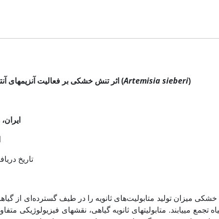
)
Artemisia sieberi
(
اثر تنش خشکی بر فعالیت آنزیم­های آنت
ایران، 
ا
تاریخ دریافت: 20/11/1398 تاریخ پذیرش
شکی میزان تولید متابولیت‌های ثانویه را در طیف گسترده‌ای از گیاه
اه تجمع می­یابند. متابولیت­های ثانویه گیاهی، نقش­های فیزیولوژیکی متف