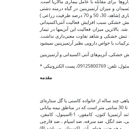
روها برای مقابله با عامل بیماری مالاریا است.
یدان و میزان آرتمیزینین در گیاه درمنه دشتی
صورت گرفت. این آزمایش به صورت طرح کاملا تصادفی با 4 تیمار رژیم آبیاری (شاهد، 30، 50 و 70 درصد ظرفیت زراعی )
ه­ای به مدت 8 هفته انجام گرفت. تنش خشکی سبب افزایش فعالیت آنتی‌اکسیدانی
د. بالاترین میزان فعالیت این آنزیم­ها در تیمار
طوح تنش خشکی و شاهد تفاوت معنی‌داری نداشت.
 خشکی، آنزیم‌های آنتی اکسیدانی و آرتمیزینین
مقدمه
ساله از خانواده کاسنی یا گل ستاره‌ای (Astraceae) است که در نقاط مختلف کره‌ی زمین پراکنده‌­است.
در­منه دشتی بوته‌ای به رنگ سبز متمایل به خاکستری، عمودی، با ارتفاع 10 تا 30 سانتی متر است که در مناطق نیمه بیابانی
انتشار یافته است (5). این گیاه دارای اسانس­های فرار و مواد موثره مانند آرتمیزیا کتون، کامفور، 1-‌8‌سینول، کامفن،
کروبی، ضد انگل، ضد سرفه، ضد اسپام ، ضد قارچی
و هم چنین خواص آنتی اکسیدانی می‌باشد (8).