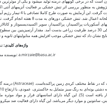
ن است که در برخی گونه­های درمنه تولید می­شود و یکی از موثرترین دا
پژوهش به منظور بررسی اثر تنش خشکی بر فعالیت آنزیم­های آنتی اکس
در گلخانه اعمال شد. تنش خشکی دور
­های آسکوربات پراکسیداز، پراکسیداز، سوپر اکسیددیسموتاز و کاتالاز ش
خشکی 30 درصد ظرفیت زراعی بدست آمد. مقدار آرتمیزینین بین س
واژه‌های کلیدی:
تنش
* نویسنده مسئول، تلفن: 09125800769، پست الکترونیکی: a.mirzaie@basu.ac.ir
درمنه گیاهی چند 
ینن، سانتونین و موارد دیگر می‌باشد. این گیاه دارای فعالیت ضد می