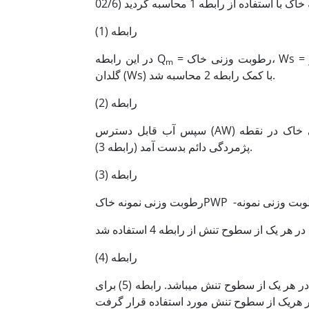
رابطه (1)
= رطوبت وزنی خاک، Ws = وزن خشک نمونه و Ws+w= وزن تر نمونه می باشد. وزن خاک خشک هر
در این رابطه Q
m
گلدان (Ws) با کمک رابطه 2 محاسبه شد.
رابطه (2)
سپس آب قابل دسترس (AW) از تفاضل رطوبت وزنی خاک درظرفیت زراعی مزرعه و رطوبت وزنی خاک در نقطه
پژمردگی دائم بدست آمد (رابطه 3).
رابطه (3)
رابطه (4)
در این رابطه ضریب معادل سطح تنش مورد نظر، رطوبت قابل دسترس در هر یک از سطوح تنش می­­باشد. رابطه (5) برای