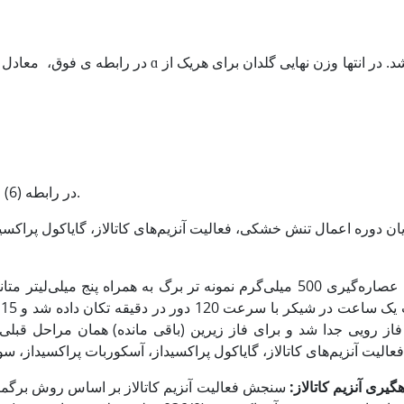
در رابطه ی فوق، معادل وزن خاک مرطوب گل
در رابطه (6) برابر وزن نهایی گلدان در سطح رطوبتی می­باشد.
یان دوره اعمال تنش خشکی، فعالیت آنزیم‌های کاتالاز، گایاکول پراکس
فاز رویی جدا شد و برای فاز زیرین (باقی مانده) همان مراحل قبلی 
ه­گیری آنزیم کاتالاز: