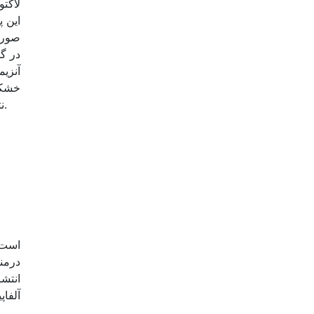
لاکتو
این 
آنزیم
نتایج نشان داد که تنش خشکی موجب افزایش همه متابولیت­های ثانویه و ترکیبات با خواص دارویی نظیر آرتمیزینین نمی­شود.
آلفاپ