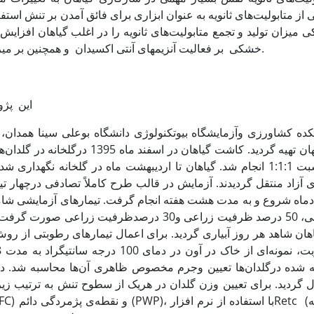
 میزان تولید و تجمع متابولیت‌های ثانویه را در اغلب گیاهان افزا
خشکی بر فعالیت آنزیم­های آنتی اکسیدان و همچنین بر میزان آرتمیزینین در گیاه درمنه دشتی انجام گرفت.
این پژوهش د
کده کشاورزی وآزمایشگاه بیوتکنولوژی دانشگاه بوعلی سینا همدان، 
اصفهان تهیه گردید. کاشت گیاهان د
با نسبت 1:1:1 انجام شد. گیاهان تا اردیبهشت ماه در گلخانه نگهدا
آزاد منتقل گردیدند. آزمایش در قالب طرح کاملاً تصادفی درچهار تیم
ه شده درگلدان‌ها تعیین وجرم مخصوص ظاهری آن‌ها محاسبه شد. در 
ل گردید. برای تعیین وزن گلدان‌ در هریک از سطوح تنش به ترتیب ز