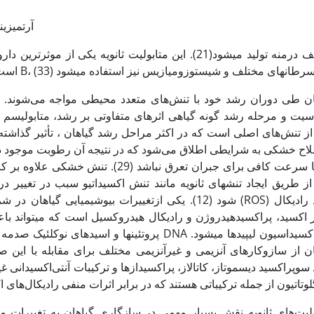
آرتمیزی
مختلف درمنه تولید می­شود(21). این متابولیت ثانویه یکی ا
ان طی دوران رشد خود با تنش‌های متعدد محیطی مواجه می‌شوند. هر ی
ز تنش‌های اصلی است که در اکثر مراحل رشد گیاهان ، تأثیر گذاشته 
اح خشکی به شرایطی اطلاق می‌شود که در نتیجه آن رطوبت موجود در 
آب با سرعت کافی برای جبران تعرق نباشد
از طریق ایجاد تنش­های ثانویه مانند تنش اکسیداتیو سبب در تغییر در
اکسید، پراکسیدهیدروژن و رادیکال هیدروکسیل است که می­تواند باعث
پروتئین­ها و اسیدهای نوکلئیک صدمه می­زند و باعث د
ن از سازوکارهای آنزیمی و غیرآنزیمی مختلف برای مقابله با این صدم
 سوپراکسید دیسموتاز، کاتالاز، پراکسیدازها و ترکیبات آنتی‌اکسیدانی غ
ولیت‌های ثانویه نقش بسیار مهمی در سازگاری گیاهان به تغییرات م