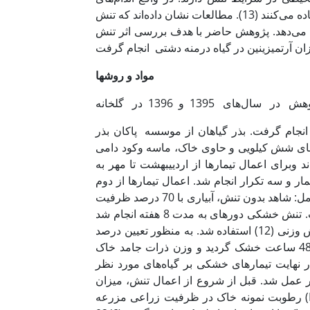
گیاهی از متابولیت‌های ثانویه به عنوان ابزاری برای فائق آمدن بر تنش استفاده می‌کنند (13). مطالعات نشان داده‌اند که تنش
یش می‌دهد. پژوهش حاضر با هدف بررسی اثر تنش
مواد و روشها
ر سال‌های 1395 و 1396 در گلخانه
انجام گرفت. بذر گیاهان از موسسه پاکان بذر
ر اسفند ماه 1395 درگلخانه در گلدان‌های شش کیلویی و حاوی خاک، ماسه وکود دامی
ری شدند وبرای اعمال تیمارها از اردییبهشت تا مهر به
ار و سه تکرار انجام شد. اعمال تیمارها از دوم
مردادماه شروع و به مدت هشت هفته انجام گرفت. تیمارهای آزمایشی شامل: شاهد بدون تنش، آبیاری با 70 درصد ظرفیت
زراعی، 50 درصد ظرفیت زراعی و30 درصدظرفیت زراعی صورت گرفت. تنش خشکی دوره­ای به مدت 8 هفته انجام شد
و گیاهان شاهد هر روز آبیاری گردید. برای اعمال تیمار‌های رطوبتی از روش وزنی (12) استفاده شد. به منظور تعیین درصد
رطوبت، نمونه‌ای از خاک در آون در دمای 100 درجه سانتی­گراد به مدت 48 ساعت خشک گردید و وزن ذرات جامد خاک
نهایت تیمار‌های خشکی بر گیاه‌های مورد نظر
یر عمل شد. قبل از شروع از اعمال تنش، میزان
رطوبت نمونه خاک در ظرفیت زراعی مزرعه (FC) و نقطه‌ی پژمردگی دائم (PWP)، با استفاده از نرم افزارRetc (نسخه