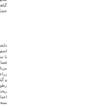
خشکی
دانش
فضای 
ریخت
اعما