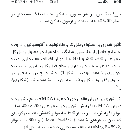
± 057/0
± 17/0
06/1
4/48
600
حروف یکسان در هر ستون بیانگر عدم اختلاف معنی­دار در
سطح 05/0P˂ با استفاده از آزمون دانکن است.
تأثیر شوری بر محتوای فنل کل، فلاونوئید و آنتوسیانین:
باتوجه
به نتایج حاصل از مقایسه­ی میانگین داده­ها، در محتوای فنل کل
تیمارهای 200، 400 و 600 میلی­مولار اختلاف معنی­داری دیده
نشد، اما هر سه تیمار، دارای سطح فنل کل بالاتری نسبت به
نمونه­های شاهد بودند (شکل1). مشابه چنین نتایجی در
محتوای فلاونوئید کل و آنتوسیانین نیز مشاهده شد (شکل­های2
و 3).
اثر شوری بر میزان مالون دی آلدهید
(MDA)
:
نتایج نشان داد
میزان MDA با افزایش شوری در تیمارهای 200 و 400 میلی­
مولار افزایش، اما در تیمار 600 میلی­مولار کاهش یافت، به­گونه­ای
که بین تیمارهای شاهد ( uM/g Fw42/2) و 600 میلی­مولار
(uM/g Fw59/2) اختلاف معنی­داری دیده نشد (شکل 4).