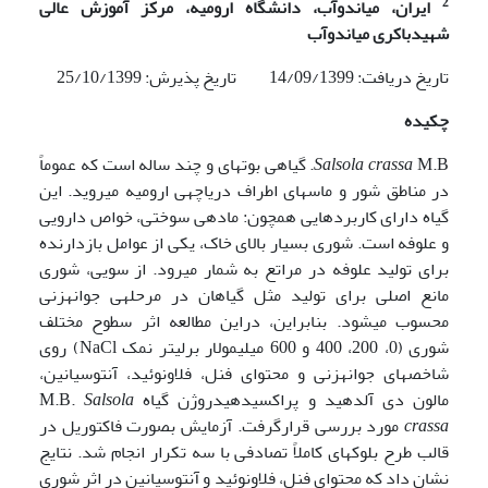
2
ایران، میاندوآب، دانشگاه ارومیه،
مرکز آموزش عالی
شهیدباکری میاندوآب
تاریخ دریافت: 14/09/1399 تاریخ پذیرش: 25/10/1399
چکیده
Salsola crassa
M.B. گیاهی بوته­ای و چند ساله است که عموماً
در مناطق شور و ماسه­ای اطراف دریاچه­ی ارومیه می­روید. این
گیاه دارای کاربردهایی همچون: ماده­ی سوختی، خواص دارویی
و علوفه است. شوری بسیار بالای خاک، یکی از عوامل بازدارنده
برای تولید علوفه در مراتع به شمار می­رود. از سویی، شوری
مانع اصلی برای تولید مثل گیاهان در مرحله­ی جوانه­زنی
محسوب می­شود. بنابراین، دراین مطالعه اثر سطوح مختلف
شوری (0، 200، 400 و 600 میلی­مولار برلیتر نمک NaCl) روی
شاخص­های جوانه­زنی و محتوای فنل، فلاونوئید، آنتوسیانین،
مالون دی آلدهید و پراکسیدهیدروژن گیاه M.B.
Salsola
crassa
مورد بررسی قرارگرفت. آزمایش بصورت فاکتوریل در
قالب طرح بلوک­های کاملاً تصادفی با سه تکرار انجام شد. نتایج
نشان داد که محتوای فنل، فلاونوئید و آنتوسیانین در اثر شوری