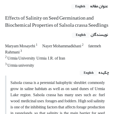
عنوان مقاله
English
Effects of Salinity on Seed Germination and
Biochemical Properties of Salsola crassa Seedlings
نویسندگان
English
1
2
Maryam Mosayebi
Nayer Mohammadkhani
fatemeh
3
Rahmani
2
Urmia University, Urmia, I.R. of Iran
3
Urmia university
چکیده
English
Salsola crassa is a perennial halophytic shrublet, commonly
grow in saline habitats as well as on sand dunes of Urmia
Lake region. Salsola crassa has many uses such as: fuel
wood, medicinal uses, forages and fodders. High soil salinity
is one of the inhibiting factors that affects forage production
in rangelands, so that salinity is the main barrier for seed