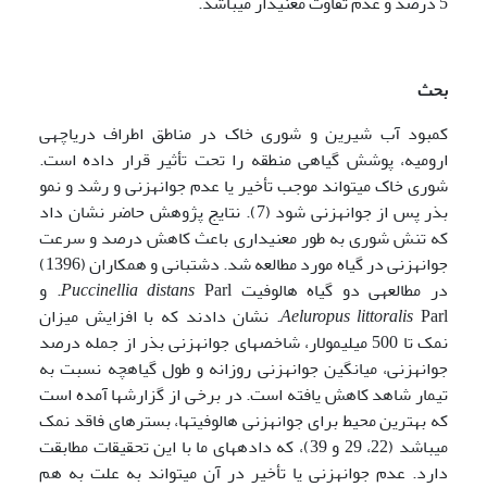
5 درصد و عدم تفاوت معنی­دار می­باشد.
بحث
کمبود آب شیرین و شوری خاک­ در مناطق اطراف دریاچه­ی
ارومیه، پوشش گیاهی منطقه را تحت تأثیر قرار داده است.
شوری خاک می­تواند موجب تأخیر یا عدم جوانه­زنی و رشد و نمو
بذر پس از جوانه­زنی شود (7). نتایج پژوهش حاضر نشان داد
که تنش شوری به طور معنی­داری باعث کاهش درصد و سرعت
جوانه­زنی در گیاه مورد مطالعه شد. دشتبانی و همکاران (1396)
در مطالعه­ی دو گیاه هالوفیت
Parl.
Puccinellia distans
و
Aeluropus littoralis
Parl. نشان دادند که با افزایش میزان
نمک تا 500 میلی­مولار، شاخص­های جوانه­زنی بذر از جمله درصد
جوانه­زنی، میانگین جوانه­زنی روزانه و طول گیاه­چه نسبت به
تیمار شاهد کاهش یافته است. در برخی از گزارش­ها آمده است
که بهترین محیط برای جوانه­زنی هالوفیت­ها، بسترهای فاقد نمک
می­باشد (22، 29 و 39)، که داده­های ما با این تحقیقات مطابقت
دارد. عدم جوانه­زنی یا تأخیر در آن می‍تواند به علت به هم