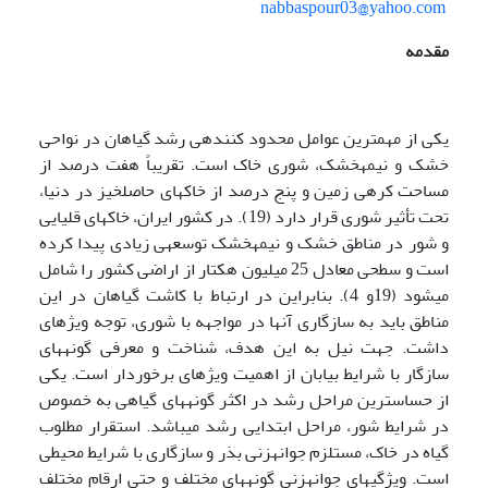
nabbaspour03@yahoo.com
مقدمه
یکی از مهم­ترین عوامل محدود کننده­ی رشد گیاهان در نواحی
خشک و نیمه­خشک، شوری خاک است. تقریباً هفت درصد از
مساحت کره­ی زمین و پنج درصد از خاک­های حاصل­خیز در دنیا،
تحت تأثیر شوری قرار دارد (19). در کشور ایران، خاک­های قلیایی
و شور در مناطق خشک و نیمه­خشک توسعه­ی زیادی پیدا کرده
است و سطحی معادل 25 میلیون هکتار از اراضی کشور را شامل
می­شود (19و 4). بنابراین در ارتباط با کاشت گیاهان در این
مناطق باید به سازگاری آن­ها در مواجهه با شوری، توجه ویژه­ای
داشت. جهت نیل به این هدف، شناخت و معرفی گونه­های
سازگار با شرایط بیابان از اهمیت ویژه­ای برخوردار است. یکی
از حساسترین مراحل رشد در اکثر گونه­های گیاهی به خصوص
در شرایط شور، مراحل ابتدایی رشد می­باشد. استقرار مطلوب
گیاه در خاک، مستلزم جوانه­زنی بذر و سازگاری با شرایط محیطی
است. ویژگی­های جوانه­زنی گونه‍های مختلف و حتی ارقام مختلف