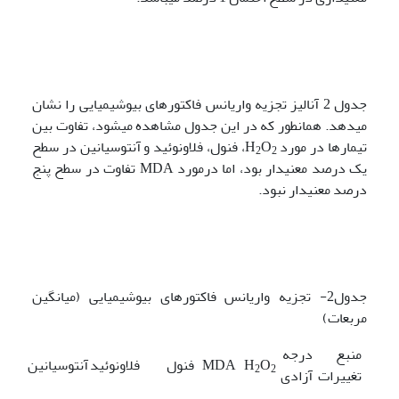
جدول 2 آنالیز تجزیه واریانس فاکتورهای بیوشیمیایی را نشان
می­دهد. همانطور که در این جدول مشاهده می­شود، تفاوت بین
تیمارها در مورد H
O
، فنول، فلاونوئید و آنتوسیانین در سطح
2
2
یک درصد معنی­دار بود، اما درمورد MDA تفاوت در سطح پنج
درصد معنی­دار نبود.
جدول2- تجزیه واریانس فاکتورهای بیوشیمیایی (میانگین
مربعات)
منبع
درجه
O
H
MDA
فنول
فلاونوئید
آنتوسیانین
2
2
تغییرات
آزادی