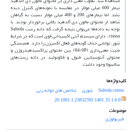
مشاهده شد. تفاوت معنی داری در محتوای مالون دی آلدهید
تیمار 600 میلی مولار در مقایسه با نمونه‌های کنترل دیده
نشد. اما تیمارهای 200 و 400 میلی مولار نسبت به گیاهان
شاهد از محتوای مالون دی آلدهید بالایی برخوردار بودند. با
توجه به داده‌ها می‌توان نتیجه گرفت که دانه رست‌ Salsola
crassa ، دارای سیستم آنتی اکسیدانی قوی است که در شرایط
شور، توانایی حذف گونه‌های فعال اکسیژن را دارد. همبستگی
مثبت معنی‌داری (84/0P) بین محتوای پراکسیدهیدروژن و
محتوای آنتوسیانین، فنول و فلاونوئید در دانه رست‌های
سالسولا وجود داشت.
کلیدواژه‌ها
Salsola crassa
شوری
شاخص های جوانه زنی
20.1001.1.23832592.1401.35.1.6.0
موضوعات
فیزیولوژی