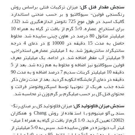
سنجش مقدار فنل کل:
میزان ترکیبات فنلی براساس روش
رنگ­سنجی فولین- سیوکالتیو و بر حسب منحنی استاندارد
گالیک اسید در طول موج 725 نانومتر اندازه­گیری شد (32).
برای استخراج عصاره، 5/0 گرم از بافت تر گیاه به همراه 10
میلی­لیتر متانول 80 درصد در هاون چینی ساییده شد. مخلوط
حاصل به مدت 15 دقیقه در g 10000 در دمای 4 درجه
سانتیگراد سانتریفیوژ شد. به 1 میلی­لیتر عصاره­ی استخراجی،
9 میلی­لیتر آب مقطر اضافه شد. در ادامه، یک میلی­لیتر معرف
فولین سیوکالتیو نیز اضافه و مخلوط به هم زده شد. بعد از 5
دقیقه 10 میلی­لیتر کربنات سدیم 7 درصد اضافه و به مدت 90
دقیقه در دمای آزمایشگاه انکوبه گردید. بعد از مدت زمان ذکر
شده جذب هریک از نمونه­ها توسط اسپکتروفتومتر قرائت و
محتوای فنل کل بر حسب میلی­گرم بر گرم وزن تر محاسبه شد.
سنجش میزان فلاونوئید کل:
میزان فلاونوئید کل بر مبنای رنگ­
سنجی آلومینیوم و با استفاده از روش Chang و همکاران
(2002) تعیین گردید. 1/0 گرم از بافت تر گیاه به همراه 1 میلی­
لیتر آب دیونیزه در هاون ساییده شد. سپس به 5/0 میلی­لیتر از
نمونه ساییده شده، 5/1 میلی­لیتر اتانول 95 درصد، 1/0 میلی­لیتر