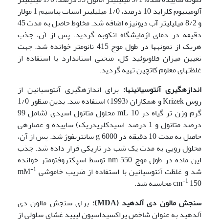
آلومینیوم کلراید 10 درصد، 1/0 میلی­لیتر استات پتاسیم 1 مولار
و 8/2 میلی­لیتر آب دیونیزه اضافه شد. مخلوط حاصل به مدت 45
دقیقه در دمای آزمایشگاه انکوبه گردید. پس از آن، جذب
هریک از نمونه­ها در طول موج 415 نانومتر خوانده شد. جهت
تعیین میزان فلاونوئید کل، منحنی استاندارد با استفاده از
غلظت­های معلوم کاتچین تهیه گردید.
اندازه­گیری آنتوسیانین­ها:
برای اندازه­گیری آنتوسیانین از
روش Krizek و همکاران (1993) استفاده شد. بدین منظور 1/0
گرم وزن تر گیاه در mL 10 محلول متانول اسیدی (شامل 99
درصد متانول و 1 درصد اسیدکلریدریک) ساییده و عصاره­ی
حاصل به مدت 10 دقیقه در g 6000 سانتریفوژ شد. پس از آن،
محلول رویی به مدت یک شب در تاریکی قرار داده شد. جذب
این ماده در طول موج nm 550 توسط اسپکتروفتومتر خوانده
-1
شد و غلظت آنتوسیانین با استفاده از ضریب خاموشی mM
-1
150 محاسبه شد.
cm
سنجش مالون دی آلدهید
(MDA)
:
برای سنجش مالون دی
آلدهید به عنوان شاخص پراکسیداسیون لیپید غشای سلولی از