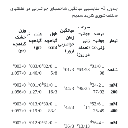
جدول 3- مقایسه­ی میانگین شاخص­های جوانه­زنی در غلظت­های
مختلف شوری کلرید سدیم
سرعت
میانگین
وزن
درصد
جوانه­
طول
وزن تر
زمان
خشک
تیمار
جوانه­
زنی
گیاهچه
گیاهچه
جوانه­زنی
گیاهچه
زنی
(%)
(تعداد
(cm)
(gr)
(روز)
(gr)
در روز)
a
a
a
a
003/0
033/0
82/0 ±
01/0 ±
b
a
شاهد
63/53
01/3
± 057/0
± 46/0
5/8
98
a
b
b
b
002/0
001/0
61/0 ±
24/2 ±
mM
a
b
44/3
96/25
± 056/0
± 27/0
16/3
77/92
200
a
c
c
c
003/0
013/0
30/0 ±
52/6 ±
mM
a
c
43/3
14
± 057/0
± 19/0
83/1
25/49
400
a
c
c
d
002/0
012/0
31/0 ±
76/4 ±
mM
a
c
36/3
13/13