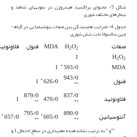
شکل 5- محتوای پراکسید هیدروژن در نمونه­های شاهد و
تیمارهای مختلف شوری
جدول 4- ضرایب همبستگی بین صفات بیوشیمیایی در گیاه­
چه­ی سالسولا تحت تنش شوری
صفات
O
H
MDA
فنول
فلاونوئی
2
2
1
H
O
2
2
*
1
593/0
MDA
943/0
*
فنول
626/0
1
**
879/0
837/0
فلاونوئید
470/0
1
**
**
795/0
890/0
*
*
آنتوسیانین
605/0
657/0
**
**
*
**
و
به ترتیب نشان­دهنده معنی­داری در سطح احتمال 1 و