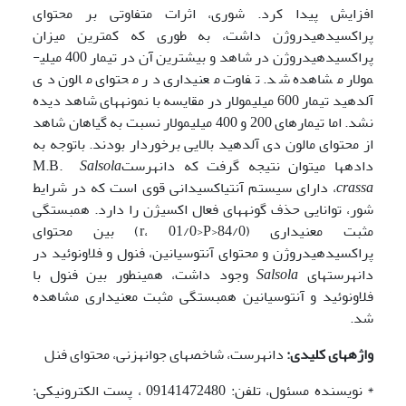
افزایش پیدا کرد. شوری، اثرات متفاوتی بر محتوای
پراکسیدهیدروژن داشت، به طوری که کمترین میزان
پراکسیدهیدروژن در شاهد و بیشترین آن در تیمار 400 میلی­
مولار مشاهده شد. تفاوت معنی­داری در محتوای مالون دی
آلدهید تیمار 600 میلی­مولار در مقایسه با نمونه­های شاهد دیده
نشد. اما تیمارهای 200 و 400 میلی­مولار نسبت به گیاهان شاهد
از محتوای مالون دی آلدهید بالایی برخوردار بودند. باتوجه به
داده­ها می­توان نتیجه گرفت که دانه­رستM.B.
Salsola
crassa
، دارای سیستم آنتی­اکسیدانی قوی است که در شرایط
شور، توانایی حذف گونه­های فعال اکسیژن را دارد. همبستگی
مثبت معنی­داری (84/0<r، 01/0>P) بین محتوای
پراکسیدهیدروژن و محتوای آنتوسیانین، فنول و فلاونوئید در
دانه­رست­های
Salsola
وجود داشت، همینطور بین فنول با
فلاونوئید و آنتوسیانین همبستگی مثبت معنی­داری مشاهده
شد.
واژه­های کلیدی:
دانه­رست، شاخص­های جوانه­زنی، محتوای فنل
* نویسنده مسئول، تلفن: 09141472480 ، پست الکترونیکی: