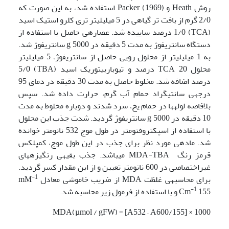
روش Heath و Packer (1969) استفاده شد، به این صورت که
2/0 گرم از بافت تر گیاهی در 5 میلی­لیتر تری کلرو استیک اسید
(TCA) 1/0 درصد ساییده شد. عصاره­ی حاصل با استفاده از
دستگاه سانتریفوژ به مدت 5 دقیقه در g 5000 سانتریفوژ شد.
به 1 میلی­لیتر از محلول رویی حاصل از سانتریفوژ، 5 میلی­لیتر
محلول TCA 20 درصد و تیوباربیتوریک اسید (TBA) 5/0
درصد اضافه شد. مخلوط حاصل به مدت 30 دقیقه در دمای 95
درجه­ی سانتیگراد حمام آب گرم، حرارت داده شد. سپس
بلافاصه لوله­ها در حمام یخ، سرد شدند و دوباره مخلوط به مدت
10 دقیقه در g 5000 سانتریفوژ گردید. شدت جذب این محلول
با استفاده از اسپکتروفتومتر در طول موج 532 نانومتر خوانده
شد. ماده­ی مورد نظر برای جذب در این طول موج، کمپلکس
قرمز رنگ MDA-TBA می­باشد. جذب بقیه­ی رنگیزه­های
غیراختصاصی در 600 نانومتر تعیین و از این مقدار کسر گردید.
-1
برای محاسبه­ی غلظت MDA از ضریب خاموشی معادل mM
-1
155 و با استفاده از فرمول زیر محاسبه شد.
Cm
MDA(µmol / gFW) = [A532 – A600/155] × 1000