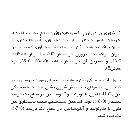
اثر شوری بر میزان پراکسیدهیدروژن:
نتایج بدست آمده از
تجزیه واریانس داده­ها نشان داد که شوری تأثیر معنی­داری بر
میزان پراکسید هیدروژن تیمارها داشت به طوری که بیشترین
میزان پراکسیدهیدروژن در تیمار 400 میلی­مولار (005/0±
23/2) و کمترین آن در تیمار شاهد (034/0± 86/0) بود
(شکل5).
جدول 4 همبستگی بین صفات بیوشیمیایی مورد بررسی را در
گیاه­چه­ی سالسولای تحت تنش شوری نشان می­دهد. همبستگی
بین H
O
با فنول، فلاونوئید و آنتوسیانین در سطح یک درصد
2
2
معنی­دار (8/0<r) بود. همچنین همبستگی مثبت معنی­داری بین
فنول با فلاونوئید و آنتوسیانین در سطح یک درصد (7/0<r)
مشاهده شد.