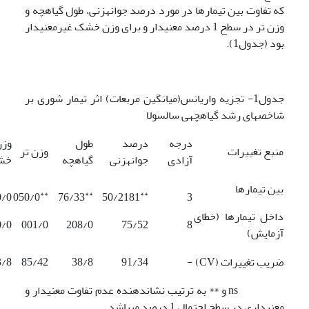
که تفاوت بین تیمارها در مورد درصد جوانه­زنی، طول گیاه­چه و
وزن تر در سطح 1 درصد معنی­دار و برای وزن خشک غیر­معنی­دار
بود (جدول1).
جدول1- تجزیه واریانس(میانگین مربعات) اثر تیمار شوری بر
شاخص­های رشد گیاه­چه­ی سالسولا
درجه
درصد
طول
وزن
منبع تغییرات
وزن تر
آزادی
جوانه­زنی
گیاه­چه
خش
بین تیمارها
**
**
**
0/0
050/0
76/33
50/2181
3
داخل تیمارها (خطای
0/0
001/0
208/0
75/52
8
آزمایش)
ضریب تغییرات (CV)
-
91/34
38/8
85/42
3/8
ns و ** به ترتیب نشان­دهنده عدم تفاوت معنی­دار و
معنی­داری در سطح احتمال 1 درصد می­باشد.