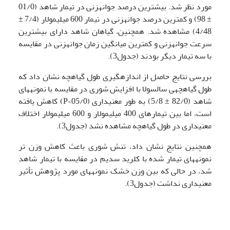
مورد نظر شد. بیشترین درصد جوانه­زنی در تیمار شاهد (01/0
± 98) و کمترین درصد جوانه­زنی در تیمار 600 میلی­مولار (7/4 ±
4/48) مشاهده شد. همچنین، گیاهان شاهد دارای بیشترین
سرعت جوانه­زنی و کمترین میانگین زمان جوانه­زنی در مقایسه
با سه تیمار دیگر بودند (جدول3).
بررسی نتایج حاصل از اندازه­گیری طول گیاه­چه نشان داد که
طول گیاه­چه­ی سالسولا با افزایش شوری در مقایسه با نمونه­های
شاهد (82/0 ± 5/8) به طور معنی­داری (05/0>P) کاهش یافته
است، اما بین تیمارهای 400 میلی­مولار و 600 میلی­مولار اختلاف
معنی­داری در طول گیاه­چه مشاهده نشد (جدول3).
همچنین نتایج نشان داد، تنش شوری باعث کاهش وزن تر
نمونه­های تیمار شده با کلرید سدیم در مقایسه با تیمار شاهد
شد، در حالی که بین وزن خشک نمونه­های مورد پژوهش تأثیر
معنی­داری نداشت (جدول3).