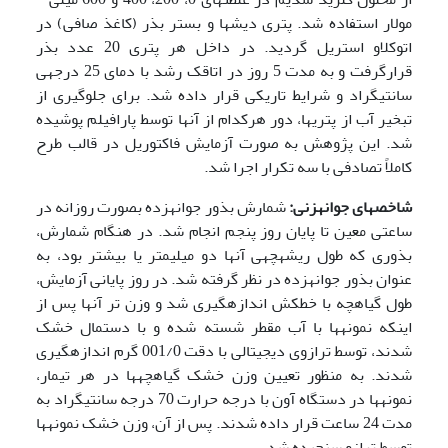
مولار استفاده شد. پتری دیش­ها و بستر بذر (کاغذ صافی) در
اتوکلاو استریل گردید. در داخل هر پتری 20 عدد بذر
قرارگرفت و به مدت 5 روز در اتاقک رشد با دمای 25 درجه­ی
سانتیگراد و شرایط تاریکی قرار داده شد. برای جلوگیری از
تبخیر آب از پتری­ها، دور هرکدام از آن­ها توسط پارافیلم پوشیده
شد. این پژوهش به صورت آزمایش فاکتوریل در قالب طرح
کاملاً تصادفی با سه تکرار اجرا شد.
شاخص­های جوانه­زنی:
شمارش بذور جوانه­زده بصورت روزانه در
ساعتی معین تا پایان روز پنجم انجام شد. در هنگام شمارش،
بذوری که طول ریشه­چه­ی آن­ها دو میلیمتر یا بیشتر بود، به
عنوان بذور جوانه­زده در نظر گرفته شد. در روز پایانی آزمایش،
طول گیاه­چه با خط­کش اندازه­گیری شد و وزن تر آنها پس از
اینکه نمونه­ها با آب مقطر شسته شده و با دستمال خشک
شدند، توسط ترازوی دیجیتالی با دقت 001/0 گرم اندازه­گیری
شدند. به منظور تعیین وزن خشک گیاه­چه­ها در هر تیمار،
نمونه­ها در دستگاه آون با درجه حرارت 70 درجه سانتیگراد به
مدت 24 ساعت قرار داده شدند. پس از آن، وزن خشک نمونه­ها
توسط ترازو سنجیده شد.