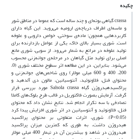
چکیده
crassa گیاهی بوته‌ای و چند ساله است که عموما در مناطق شور
و ماسه‌ای اطراف دریاچه‌ی ارومیه می‌روید. این گیاه دارای
کاربردهایی همچون: ماده‌ی سوختی، خواص دارویی و علوفه
است. شوری بسیار بالای خاک، یکی از عوامل بازدارنده برای
تولید علوفه در مراتع به شمار می‌رود. از سویی، شوری مانع
اصلی برای تولید مثل گیاهان در مرحله‌ی جوانه‌زنی محسوب
می‌شود. بنابراین، در این مطالعه اثر سطوح مختلف شوری (0،
200، 400 و 600 میلی مولار) روی شاخص‌های جوانه‌زنی و
محتوای فنل، فلاونوئید، آنتوسیانین، مالون دی آلدهید و
پراکسیدهیدروژن گیاه Salsola crassa مورد بررسی قرار
گرفت. آزمایش بصورت فاکتوریل در قالب طرح بلوک‌های کاملا
تصادفی با سه تکرار انجام شد. نتایج نشان داد که محتوای
فنل، فلاونوئید و آنتوسیانین در اثر شوری افزایش پیدا کرد
(P˂0.05). شوری، اثرات متفاوتی بر محتوای پراکسید
هیدروژن داشت، به طوری که کمترین میزان پراکسید
هیدروژن در شاهد و بیشترین آن در تیمار 400 میلی مولار