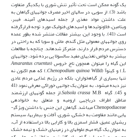
یک گونه ممکن است تحت تأثیر تنش شوری با یکدیگر متفاوت
باشد (3). از سویی، در سال­های اخیر مصرف جوانه­های گیاهان به
علت داشتن مواد مغذی از جمله اسیدهای آمینه، فیبر،
ویتامین، فلاونوئیدها و اسیدهای فنولیک مورد توجه قرارگرفته
است (41). با وجود این، بیشتر مقالات منتشر شده بطور عمده
روی جوانه­های معمولی مثل گندم، ماش و سویا که به راحتی در
دسترس مردم قرار دارند، متمرکز شده­اند. چنانچه با مطالعات
بیشتر به خواص تغذیه­ای مفید سالسولا پی برده شود، جوانه­های
این گیاه را می‍توان همچون تاج خروس (
Amarantus cruentus
L.) و کینوآ (
Chenopodium quinoa
Willd.) که هم اکنون نه
تنها بسیاری از گیاهخواران، بلکه در رژیم غذایی مردم عادی
نیز دیده می­شود، به عنوان یک جوانه­ی خوراکی معرفی نمود (41
و 45). گیاه
Salsola crassa
M.B.از جمله گونه­های ارزشمند
مناطق اطراف دریاچه­ی ارومیه و متعلق به خانواده­ی
Chenopodiaceae می­باشد. گیاهان این جنس با داشتن ویژگی­
هایی مانند مقاومت به خشکی، شوری، آفات و بیماری­ها، سیستم
ریشه­ای عمیق، فشار اسمزی بالا و کارایی بالا دراستفاده از آب،
به عنوان یک گیاه مهم علوفه­ای در زمین­های خشک و نیمه­ خشک
محسوب می­شود. این گیاه برای کاشت در مناطق شور، جایی که