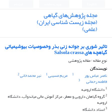
English
ورود به سامانه
ثبت نام
مجله پژوهش‌های گیاهی
(مجله زیست شناسی ایران)
(علمی)
تاثیر شوری بر جوانه زنی بذر وخصوصیات بیوشیمیائی
گیاهچه های Salsola crassa
نوع مقاله : مقاله پژوهشی
نویسندگان
2
1
1
ناصر عباس پور
مریم مسیبی
نیر محمدخانی
3
فاطمه رحمانی
1
دانشگاه ارومیه
2
گروه گیاهان دارویی و معطر، مرکز آموش عالی میاندوآب، دانشگاه
ارومیه
3
استاد دانشگاه