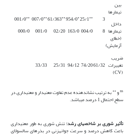
بین
تیمارها
**
**
**
*
**
001/0
007/0
61/363
954/0
25/1
3
داخل
تیمارها
8
004/0
163/0
02/20
001/0
000/0
(خطای
آزمایش)
ضریب
تغییرات
61/32
74/20
94/12
25/31
33/33
(CV)
**
ns
و
به ترتیب نشان­دهنده عدم تفاوت معنی­دار و معنی­داری در
سطح احتمال 1 درصد می­باشد.
تأثیر شوری بر شاخص­های رشد:
تنش شوری به طور معنی­داری
باعث کاهش درصد و سرعت جوانه­زنی در بذرهای سالسولای