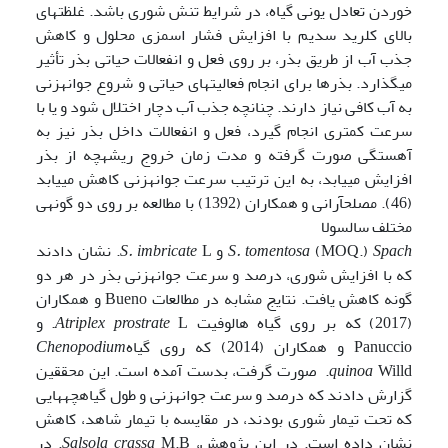
خوردن تعادل یونی گیاه، در شرایط تنش شوری باشد. غلظت­های
بالای کلرید سدیم با افزایش فشار اسمزی محلول و کاهش
جذب آب از طریق بذر، بر روی فعل و انفعالات حیاتی بذر تأثیر
می­گذارد. بذرها برای انجام فعالیت­های حیاتی و شروع جوانه­زنی
به آب کافی نیاز دارند. چنانچه جذب آب دچار اختلال شود و یا با
سرعت کمتری انجام گیرد، فعل و انفعالات داخل بذر نیز به
آهستگی صورت گرفته و مدت زمان خروج ریشه­چه از بذر
افزایش می­یابد، به این ترتیب سرعت جوانه­زنی کاهش می­یابد
(46). مصلح­آرانی و همکاران (1392) با مطالعه بر روی دو گونه­ی
مختلف سالسولا
Spach
(MOQ.)
S. tomentosa
و
S. imbricate
L. نشان دادند
که با افزایش شوری، درصد و سرعت جوانه­زنی بذر در هر دو
گونه کاهش یافت. نتایج مشابه در مطالعات Bueno و همکاران
(2017) که بر روی گیاه هالوفیت
Atriplex prostrate
L. و
Panuccio و همکاران (2014) که روی گیاه
Chenopodium
quinoa
Willd. صورت گرفت، بدست آمده است. این محققین
گزارش دادند که درصد و سرعت جوانه­زنی و طول گیاه­چه­هایی
که تحت تیمار شوری بودند، در مقایسه با تیمار شاهد، کاهش
نشان داده است. در این پژوهش،
Salsola crassa
M.B. در