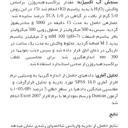
سنجش آب اکسیژنه:
مقدار پراکسیدهیدروژن براساس
واکنش H
O
با یدید پتاسیم (KI) انجام شد (5). در این روش
2
2
5/0 گرم از بافت تر گیاهی در TCA 1/0 درصد ساییده شد.
عصاره­ی حاصل به مدت 15 دقیقه در g 5000 سانتریفیوژ
گردید. سپس به 500 میکرولیتر از محلول رویی، 500 میکرولیتر
بافر پتاسیم فسفات mM 100 (pH=7) و 2 میلی­لیتر پتاسیم
یدید M 1 اضافه گردید. مخلوط واکنش به مدت یک ساعت در
تاریکی در دمای اتاق قرار داده شد و سپس جذب نمونه­ها در
nm 390 اندازه­گیری شد. برای محاسبه­ی غلظت
پراکسیدهیدروژن از منحنی استاندارد استفاده شد.
تحلیل آماری:
داده­های حاصل از اندازه گیری­ها به وسیله­ی نرم
افزار آماری SPSS 16.0 مورد تجزیه و تحلیل قرارگرفت و
مقایسه­ی میانگین داده­ها در سطح خطای 5 درصد (05/0P˂) با
آزمون Duncan و رسم نمودارها با نرم افزار Excel 2007 انجام
شد.
نتایج
نتایج حاصل از تجزیه واریانس شاخص­های رشدی نشان می‍دهد