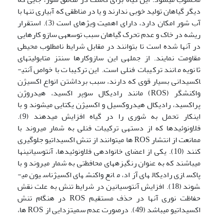
دیگر گیاهان تولید خوبی ندارند و یا در مناطقی که آبیاری تنها با
آب شور امکان دارد، دارای اهمیت ویژه­ای است (3). استقرار
ریشه­ در خاک و عدم تحرک گیاهان سبب توسعه­ی سازو کارهایی
در آن­ها شده است تا بتوانند در مقابل شرایط نامطلوب محیطی
مقاومت نمایند. از جمله­ی این سازوکارها سنتز متابولیت­های
ثانویه مانند ترکیبات فنلی است. این ترکیبات با خواص آنتی­
اکسیدانی بسیار قوی که دارند، سبب برداشتن انواع اکسیژن
واکنشگر (ROS) مانند رادیکال سوپر اکسید، هیدروژن
پراکسید، رادیکال هیدروکسیل و اکسیژن یکتایی می­شوند و با
اینکار تحمل به شوری را در گیاه افزایش می­دهند (9).
فلاونوئیدها که از دسته­ی ترکیبات فنلی به شمار می­روند با
ممانعت از انتشار ROS ها می­توانند از تنش اکسیداتیو جلوگیری
کنند (10). یکی از اعضای خانواده­ی فلاونوئیدها، آنتوسیانین­ها
می­باشند که به عنوان رنگیزه­های محافطتی به شمار می­روند و با
پاکسازی رادیکال­های آزاد، مانع واکنش­های اکسیژناسیون می­
شوند (18). افزایش آنتوسیانین در شرایط تنش به علت نقش
حفاظت نوری آنها در حذف مستقیم ROS در هنگام تنش
اکسیداتیو می­باشد (49). درصورت عدم سمیت­زدایی از ROS ها،