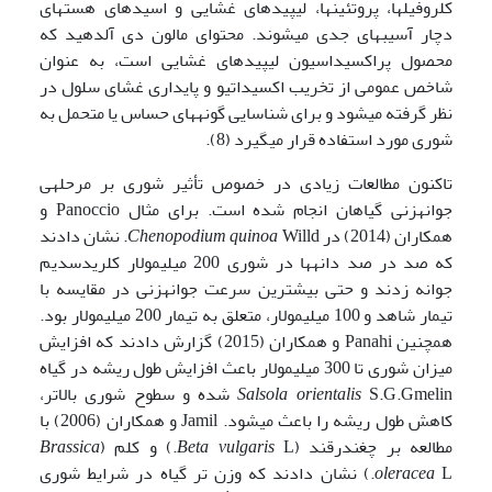
کلروفیل­ها، پروتئین­ها، لیپیدهای غشایی و اسیدهای هسته­ای
دچار آسیب­های جدی می­شوند. محتوای مالون دی آلدهید که
محصول پراکسیداسیون لیپیدهای غشایی است، به عنوان
شاخص عمومی از تخریب اکسیداتیو و پایداری غشای سلول در
نظر گرفته می‍شود و برای شناسایی گونه­های حساس یا متحمل به
شوری مورد استفاده قرار می­گیرد (8).
تاکنون مطالعات زیادی در خصوص تأثیر شوری بر مرحله­ی
جوانه­زنی گیاهان انجام شده است. برای مثال Panoccio و
همکاران (2014) در
Chenopodium quinoa
Willd. نشان دادند
که صد در صد دانه­ها در شوری 200 میلی­مولار کلریدسدیم
جوانه زدند و حتی بیشترین سرعت جوانه­زنی در مقایسه با
تیمار شاهد و 100 میلی­مولار، متعلق به تیمار 200 میلی­مولار بود.
همچنین Panahi و همکاران (2015) گزارش دادند که افزایش
میزان شوری تا 300 میلی­مولار باعث افزایش طول ریشه در گیاه
Salsola orientalis
S.G.Gmelin شده و سطوح شوری بالاتر،
کاهش طول ریشه را باعث می­شود. Jamil و همکاران (2006) با
مطالعه بر چغندرقند (
L.) و کلم (
Beta vulgaris
Brassica
oleracea
L.) نشان دادند که وزن تر گیاه در شرایط شوری