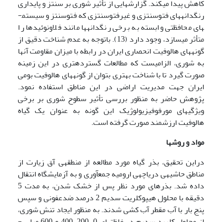
کاهش پیدا می­کند. گزارش­هایی از تأثیر شوری بر سنتز و پایداری
رنگدانه­های فتوسنتزی و غیرفتوسنتزی که فتوسنتز و سیستم­
های محافظتی وابسته به برخی رنگدانه­ها مانند فلاونوئیدها را
متأثر می­سازد، وجود دارد (13). باتوجه به عدم شناخت دقیق از
گونه­های هالوفیت انحصاری ایران در رابطه با میزان مقاومت آنها
به شوری، الزامیست که مطالعات گسترده­تری در این زمینه
صورت گیرد تا با شناخت بهتری بتوان از گونه­های هالوفیت بومی
ایران جهت مدیریت اراضی در این مناطق استفاده نمود.
پژوهش حاضر به منظور بررسی تأثیر سطوح شوری بر برخی
ویژگی­های مورفوفیزیولوژیک این گونه به عنوان یک گیاه
هالوفیت ارزشمند صورت گرفته است.
مواد و روشها
دراین تحقیق، بذر گیاه مورد مطالعه از منطقه­ی آق زیارت از
مناطق حاشیه­ی دریاچه­ی ارومیه جمع­آوری و به آزمایشگاه انتقال
داده شد. بذرهای مورد نظر پس از خشک شدن، به مدت 5
دقیقه با محلول هیپوکلریت سدیم 2 درصد ضدعفونی و سپس
پنج بار با آب مقطر آب کشی شدند. به منظور ایجاد تنش شوری،
از محلول­ کلرید سدیم در غلظت­های 0، 200، 400 و 600 میلی ­