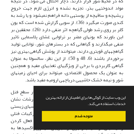
که در محیط شور قرار دارند، دچار اختلال می شود، در نتیجه
مواد اندوخته­ی بذر، تجزیه نشده و انرژی لازم جهت خروج
ریشه­چه و ساقه­چه از پوسته­ی دانه فراهم نمی­شود و یا رشد به
کندی صورت می­گیرد (36). از سویی گزارش شده است که یون
کلر بر روی رشد طولی گیاه­چه اثر منفی دارد (26). محققین بر
این باورند که یون­های مضر بر تراوایی غشای پلاسمایی تاثیر
منفی می­گذارند و گیاهانی که در بستر­های شور، توانایی تولید
گیاه­چه­های قوی­تری دارند، می­توانند از پوشش گیاهی بهتری نیز
برخوردار باشند (6، 48 و 50). از این نظر، سالسولا به عنوان
گیاهی کاربردی با برخی از ویژگی­های تغذیه­ای مفید و همچنین
به عنوان یک محصول اقتصادی، می­تواند برای احیای زمین­های
شور و نیمه خشک حاشیه­ی دریاچه­ی ارومیه مفید باشد.
در تحقیق حاضر، بجز تیمار شاهد سایر تیمارها از سطح فنل
این وب سایت از کوکی ها برای اطمینان از ارائه بهترین
بالایی برخوردار بودند. با توجه به این­که در گزارشات نشان
خدمات استفاده می کند.
داده شده است، انباشتگی ترکیبات فنلی در استرس­های زیستی
و غیر زیستی مشاهده می­گردد (34). همچنین ترکیبات فنلی
متوجه شدم
دارای خاصیت آنتی اکسیدانی هستند و با غیر فعال کردن
رادیکال­های آزاد یا جلوگیری از تجزیه­ی هیدروپراکسیدها به