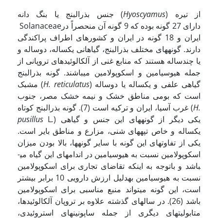
) از تیره
Hyoscyamus
جنس بذرالبنج یا بنگ دانه (
Solanaceaeدارای 27 گونه بوده که 9 گونه آن منحصراً در
ایران و 18 گونه در ایران و کشورهای اطراف پراکندگی
دارند. گونه­های مختلف بذرالبنج، گیاهانی یکساله، دوساله و
یا چندساله هستند که منابع غنی از آلکالوئیدهای تروپانی از
جمله هیوسیامین و اسکوپولامین می­باشند. گونه بذرالبنج
) گیاهی علفی و یکساله یا دوساله
H. reticulatus
مشبک (
است که بومی مناطق خشک و نیمه خشک مصر، جنوب
H.
غرب آسیا، ایران و ترکیه است (7). گونه بذرالبنج کوتاه (
) یکی دیگر از گونه­های این جنس و گیاهی
.
L
pusillus
یکساله و خاص تپه­های شنی، مزارع و مناطق بایر است.
یکی از تفاوت­های این گونه با سایر گونه­ها، بالا بودن میزان
اسکوپولامین نسبت به هیوسیامین در اندام­های این گیاه می­
باشد و باتوجه به این­که تقاضای تجاری برای اسکوپولامین
نسبت به هیوسیامین به­دلیل ارزش دارویی 10 برابر بیشتر
است، این گونه می­تواند منبع مناسبی برای اسکوپولامین
باشد (26). در سال­های گذشته علاوه بر تروپان آلکالوئیدها،
متابولیت­های دیگری از جمله ساپونین­های استروئیدی،