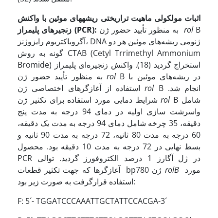
اثبات مولکولی ماهیت تراریختی ریشه­های موئین
با واکنش
B
rol
به منظور تأیید حضور ژن
:
(PCR)
زنجیره­ای پلیمراز
آگروباکتریوم رایزوژنز، DNA ژنومی ریشه‌های موئین هر دو
گونه به روش CTAB (Cetyl Trrimethyl Ammonium
Bromide) استخراج گردید
(18). واکنش زنجیره‌ای پلیمراز
B در ریشه‌های موئین با
rol
به منظور تأیید حضور ژن
B انجام شد.
rol
استفاده از آغازگرهای اختصاصی ژن
B شامل
rol
شرایط دمایی مورد استفاده برای تکثیر ژن
واسرشت سازی اولیه در دمای 94 درجه به مدت پنج
دقیقه، 35 چرخه شامل دمای 94 درجه به مدت یک دقیقه،
60 درجه به مدت 80 ثانیه، 72 درجه به مدت 90 ثانیه و
بسط نهایی در 72 درجه به مدت 10 دقیقه بود. محصول
PCR در ژل آگارز 1 درصد الکتروفورز گردید. توالی
مورد
rolB
آغازگرها که جهت تکثیر قطعات bp780 ژن
استفاده قرارگرفت به صورت زیر بود:
F: 5´- TGGATCCCAAATTGCTATTCCACGA-3´