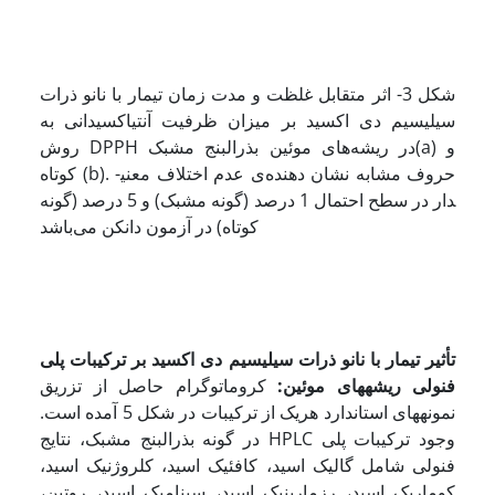
شکل 3- اثر متقابل غلظت و مدت زمان تیمار با نانو ذرات
سیلیسیم دی اکسید بر میزان ظرفیت آنتی­اکسیدانی به
روش DPPH در ریشه‌‌های موئین بذرالبنج مشبک(a) و
کوتاه (b). حروف مشابه نشان دهنده‌‌ی عدم اختلاف معنی­
دار در سطح احتمال 1 درصد (گونه مشبک) و 5 درصد (گونه
کوتاه) در آزمون دانکن می‌‌باشد
تأثیر تیمار با نانو ذرات سیلیسیم دی اکسید بر ترکیبات پلی
فنولی ریشه­های موئین:
کروماتوگرام حاصل از تزریق
نمونه­های استاندارد هریک از ترکیبات در شکل 5 آمده است.
در گونه بذرالبنج مشبک، نتایج HPLC وجود ترکیبات پلی
فنولی شامل گالیک اسید، کافئیک اسید، کلروژنیک اسید،
کوماریک اسید، رزمارینیک اسید، سینامیک اسید، روتین،