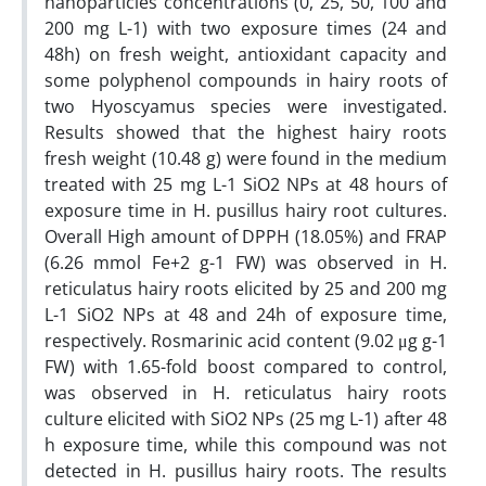
nanoparticles concentrations (0, 25, 50, 100 and
200 mg L-1) with two exposure times (24 and
48h) on fresh weight, antioxidant capacity and
some polyphenol compounds in hairy roots of
two Hyoscyamus species were investigated.
Results showed that the highest hairy roots
fresh weight (10.48 g) were found in the medium
treated with 25 mg L-1 SiO2 NPs at 48 hours of
exposure time in H. pusillus hairy root cultures.
Overall High amount of DPPH (18.05%) and FRAP
(6.26 mmol Fe+2 g-1 FW) was observed in H.
reticulatus hairy roots elicited by 25 and 200 mg
L-1 SiO2 NPs at 48 and 24h of exposure time,
respectively. Rosmarinic acid content (9.02 μg g-1
FW) with 1.65-fold boost compared to control,
was observed in H. reticulatus hairy roots
culture elicited with SiO2 NPs (25 mg L-1) after 48
h exposure time, while this compound was not
detected in H. pusillus hairy roots. The results