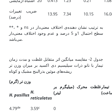
1.08
0.21
1.23
0.413
20
اشتباه آزمایشی
ضریب تغییرات
13.95
7.34
10.15
16.0
(درصد)
**، * و ns به ترتیب نشان دهنده‌‌ی اختلاف معنی‌‌دار در
سطح احتمال 1و 5 درصد و عدم وجود اختلاف معنی‌‌دار
می‌‌باشد.
جدول 2- مقایسه میانگین اثر متقابل غلظت و مدت زمان
تیمار با نانو ذرات سیلیسیم دی اکسید بر میزان وزن تر
ریشه‌‌های موئین بذرالبنج مشبک و کوتاه
وزن تر (گرم)
مار
غلظت محرک
(میلی­گرم بر
H.
اعت)
لیتر)
H. pusillus
reticulatus
de
c
4.79
3.59
0