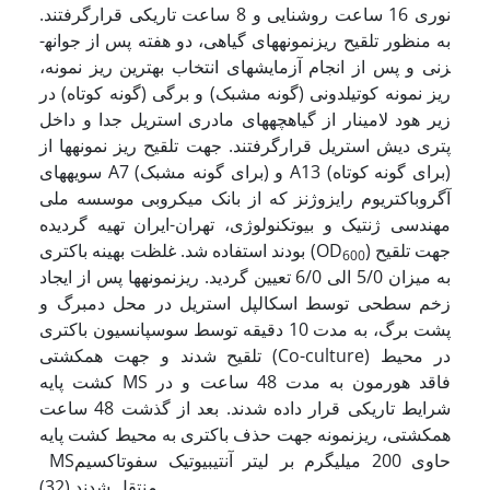
نوری 16 ساعت روشنایی و 8 ساعت تاریکی قرار­گرفتند.
به منظور تلقیح ریزنمونه­های گیاهی، دو هفته پس از جوانه­
زنی و پس از انجام آزمایش­های انتخاب بهترین ریز نمونه،
ریز نمونه کوتیلدونی (گونه مشبک) و برگی (گونه کوتاه) در
زیر هود لامینار از گیاهچه­های مادری استریل جدا و داخل
پتری دیش استریل قرارگرفتند. جهت تلقیح ریز نمونه­ها از
سویه­های A7 (برای گونه مشبک) و A13 (برای گونه کوتاه)
آگروباکتریوم رایزوژنز که از بانک میکروبی موسسه ملی
مهندسی ژنتیک و بیوتکنولوژی، تهران-ایران تهیه گردیده
) جهت تلقیح
بودند استفاده شد. غلظت بهینه باکتری (OD
600
به میزان 5/0 الی 6/0 تعیین گردید. ریزنمونه­ها پس از ایجاد
زخم سطحی توسط اسکالپل استریل در محل دمبرگ و
پشت برگ، به مدت 10 دقیقه توسط سوسپانسیون باکتری
تلقیح شدند و جهت هم­کشتی (Co-culture) در محیط
کشت پایه MS فاقد هورمون به مدت 48 ساعت و در
شرایط تاریکی قرار داده شدند. بعد از گذشت 48 ساعت
هم­کشتی، ریزنمونه جهت حذف باکتری به محیط کشت پایه
MSحاوی 200 میلی­گرم بر لیتر آنتی­بیوتیک سفوتاکسیم
منتقل شدند (32).