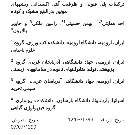
ترکیبات پلی فنولی و ظرفیت آنتی اکسیدانی ریشه­های
موئین بذرالبنج مشبک و کوتاه
3
1*
1،2
احد هدایتی
، بهمن حسینی
، رامین ملکی
و خاویر
4
پالازون
1
ایران،
ارومیه،
دانشگاه ارومیه، دانشکده کشاورزی، گروه
علوم باغبانی
2
ایران،
ارومیه
،
جهاد دانشگاهی آذربایجان غربی،
گروه
پژوهشی تولید متابولیت­های ثانویه در سامانه­های زیستی
3
ایران،
ارومیه
،
جهاد دانشگاهی آذربایجان غربی،
گروه
شیمی تجزیه
4
اسپانیا، بارسلونا، دانشگاه بارسلون، دانشکده داروسازی،
گروه فیزیولوژی گیاهی
تاریخ دریافت: 12/03/1399 تاریخ پذیرش:
07/07/1399