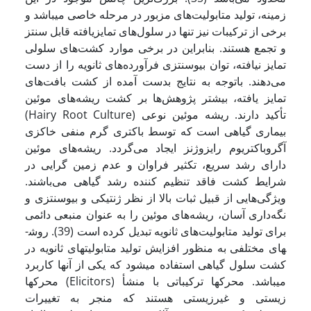
زمینه، تولید متابولیت‌‌های مزبور در مرحله خاصی می­باشد و
برخی از ترکیبات نیز تنها در سلول‌‌های تمایز‌‌یافته قابل سنتز
و تجمع هستند. بنابراین در برخی موارد کشت‌‌های سلولی
تمایز نیافته، توان بیوسنتزی فرآورده‌‌های ثانویه را از دست
می‌‌دهند. باتوجه به نتایج بدست آمده از کشت بافت‌‌های
تمایز یافته، بیشتر پژوهش‌‌ها بر کشت ریشه‌‌های موئین
(Hairy Root Culture) تأکید دارند. ریشه موئین نوعی
بیماری گیاهی است که توسط باکتری گرم منفی خاکزی
آگروباکتریوم رایزوژنز ایجاد می‌‌گردد. ریشه‌‌های موئین
دارای رشد سریع، تکثیر فراوان و عدم زمین گرایی در
شرایط کشت فاقد تنظیم کننده رشد گیاهی می‌‌باشند.
ویژگی‌‌هایی از قبیل ثبات بالا از نظر ژنتیکی و بیوسنتزی و
نگه‌‌داری آسان، ریشه‌‌های موئین را به عنوان منبعی دائمی
برای تولید متابولیت‌‌های ثانویه تبدیل کرده است (39). روش­
های مختلفی به منظور افزایش تولید متابولیت­های ثانویه در
کشت سلول گیاهی استفاده می­شود که یکی از آن­ها کاربرد
محرک­ها (Elicitors) می­باشد. محرک­ها ترکیباتی با منشأ
زیستی و غیرزیستی هستند که منجر به تغییرات