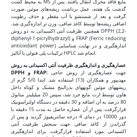
به محیط کشت MS مایع فاقد محرک انتقال یافتند. پس از
گذشت یک هفته، عمل برداشت ریشه‌های موئین صورت
گرفت و بعد از شستشو با آب مقطر و حذف رطوبت
اضافی ریشه‌ها توسط کاغذ صافی، وزن تر اندازه‌گیری شد.
همچنین ظرفیت آنتی اکسیدانی به دو روش DPPH (2,2-
diphenyl-1-picrylhydrazyl) و FRAP (Ferric reducing
antioxidant power) اندازه­گیری و در نهایت شناسایی
ترکیبات پلی فنولی با آنالیز‌ HPLC انجام شد.
عصاره­گیری و اندازه­گیری ظرفیت آنتی اکسیدانی به روش
جهت عصاره­گیری از روش حاجی
:
FRAP
و
DPPH
مهدیپور و همکاران (13) استفاده شد. ابتدا 5/0 گرم از
ریشه­های موئین گونه­های بذرالبنج مشبک و کوتاه داخل
هاون توسط ازت مایع خرد شد، سپس 20 میلی­لیتر متانول
80 درصد به آن اضافه و 30 دقیقه در دستگاه اولتراسونیک
قرارگرفت. پس از آن عصاره حاصل به مدت 15 دقیقه با
دور 10000 در دمای 4 درجه سانتریفیوژ گردید و پس از
گذراندن از کاغذ صافی جهت سنجش ظرفیت آنتی
اکسیدانی مورد استفاده قرارگرفت. برای اندازه­گیری