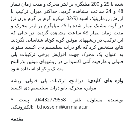
شده با 25 و 200 میلی­گرم بر لیتر محرک و مدت زمان تیمار
48 و 24 ساعت مشاهده گردید. حداکثر میزان ترکیب با
ارزش رزمارینیک اسید (02/9 میکرو گرم بر گرم وزن تر)
در گونه مشبک تیمار شده با 25 میلی­گرم بر لیتر محرک و
مدت زمان تیمار 48 ساعت مشاهده گردید، در حالی که
این ترکیب در ریشه­های موئین گونه کوتاه شناسایی نگردید.
نتایج مشخص کرد که نانو ذرات سیلیسیم دی اکسید می­تواند
به عنوان یک محرک جهت افزایش برخی ترکیبات پلی
فنولی و ظرفیت آنتی اکسیدانی در ریشه­های موئین بذرالبنج
مشبک و کوتاه استفاده شود.
واژه های کلیدی:
بذرالبنج
،
ترکیبات پلی فنولی، ریشه
موئین، محرک، نانو ذرات سیلیسیم دی اکسید
* نویسنده مسئول، تلفن: 04432779558، پست
الکترونیکی: b.hosseini@urmia.ac.ir
مقدمه