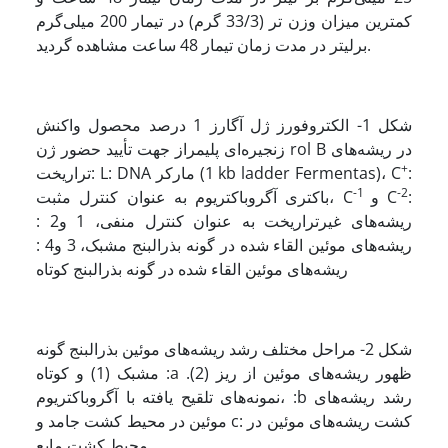
کمترین میزان وزن تر (33/3 گرم) در تیمار 200 میلی‌‌گرم
برلیتر در مدت زمان تیمار 48 ساعت مشاهده گردید.
شکل 1- الکتروفورز ژل آگارز 1 درصد محصول واکنش
زنجیره‌ای پلی­مراز جهت تأیید حضور ژن rol B در ریشه‌های
+
:
تراریخت: L: DNA مارکر (1 kb ladder Fermentas)، C
-1
-2
:
و C
باکتری آگروباکتریوم به عنوان کنترل مثبت، C
ریشه‌های غیرتراریخت به عنوان کنترل منفی، 1 و2 :
ریشه‌های موئین القاء شده در گونه بذرالبنج مشبک، 3 و4 :
ریشه‌های موئین القاء شده در گونه بذرالبنج کوتاه
شکل 2- مراحل مختلف رشد ریشه‌های موئین بذرالبنج گونه
مشبک (1) و کوتاه :a .(2) ظهور ریشه‌های موئین از ریز
نمونه‌های تلقیح یافته با آگروباکتریوم، :b رشد ریشه‌های
موئین در محیط کشت جامد و c: کشت ریشه‌های موئین در
محیط کشت مایع.