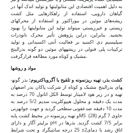
به دلیل اهمیت اقتصادی این متابولیت­ها و تولید اندک آن­ها در
گیاهان دارویی، استفاده از راهکارهایی مثل کشت
ریشه‌های موئین در بیوراکتور و استفاده از محرک­های
زیستی و غیرزیستی می­تواند تولید این متابولیت­ها را بهبود
بخشید. بنابراین، دراین پژوهش تأثیر محرک نانوذرات
سیلیسیم دی اکسید بر فعالیت آنتی اکسیدانی و تولید
ترکیبات پلی فنولی در ریشه­های موئین دو گونه بذرالبنج
مشبک و کوتاه مورد مطالعه قرارگرفت.
مواد و روشها
کشت بذر، تهیه ریزنمونه و تلقیح با آگروباکتریوم:
بذر گونه­
های بذرالبنج مشبک و کوتاه از شرکت پاکان بذر اصفهان
تهیه و در زیر هود لامینار توسط الکل اتانول 70 درصد به
مدت یک دقیقه و محلول هیپوکلریت سدیم 5/2 درصد به
مدت 10 دقیقه ضدعفونی سطحی گردید و جهت جوانه­زنی
و تهیه ریزنمونه در محیط کشت پایهMS (28) حاوی 7 گرم
برلیتر آگار و دارای pH برابر 7/5 کشت گردید. بذرها در
اتاق رشد با دمای2± 25 درجه سانتی­گراد و تحت شرایط