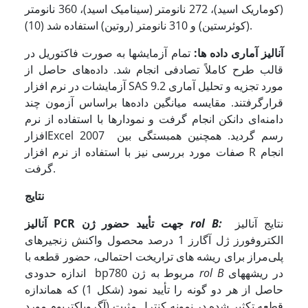
(کوماریک اسید)، 272 نانومتر (سینامیک اسید)، 360 نانومتر
(کوئرستین) و 310 نانومتر (روتین) استفاده شد (10).
آنالیز
آماری داده ها:
تمام آزمایش­ها به صورت فاکتوریل در
قالب طرح کاملاً تصادفی انجام شد. داده‌های حاصل از
آزمایشات در نرم افزار SAS 9.2 مورد تجزیه و تحلیل آماری
قرارگرفتند. مقایسه میانگین داده‌ها براساس آزمون چند
دامنه‌ای دانکن انجام گرفت و نمودارها با استفاده از نرم
افزارExcel 2007 رسم گردید. همچنین همبستگی بین
صفات مورد بررسی نیز با استفاده از نرم افزار R انجام
گرفت.
نتایج
نتایج آنالیز
:
rol B
جهت تأیید حضور ژن
PCR
آنالیز
الکتروفورز ژل آگارز 1 درصد محصول واکنش زنجیره­ای
پلی‌‌مراز برای ریشه های تراریخت احتمالی، حضور قطعه با
در ریشه­های
rol B
اندازه حدودی bp780 مربوط به ژن
حاصل از هر دو گونه را تأیید نمود (شکل 1) که هم­اندازه
قطعه تکثیر شده در نمونه کنترل مثبت (آگروباکتریوم مورد