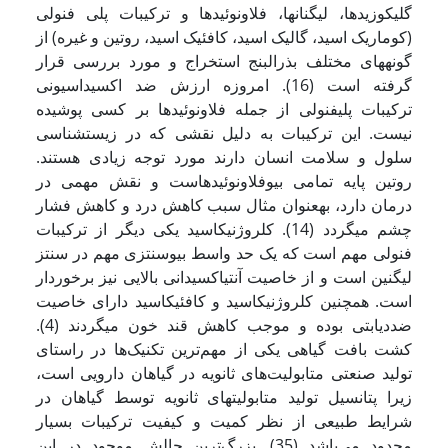
گلیکوزید­ها، لیگنان­ها، فلاونوئیدها و ترکیبات پلی فنولی
(کوماریک اسید، گالیک اسید، کافئیک اسید، روتین و غیره) از
گونه­های مختلف بذرالبنج استخراج و مورد بررسی قرار
گرفته است (16). امروزه ارزش ضد اکسیداسیونی
ترکیبات پلی­فنولی از جمله فلاونوئیدها بر کسی پوشیده
نیست. این ترکیبات به دلیل نقشی که در زیست­شناسی
سلول و سلامت انسان دارند مورد توجه زیادی هستند.
روتین پایه تمامی بیوفلاونوئیدهاست و نقش مهمی در
درمان دارد، به­عنوان مثال سبب کاهش درد و کاهش فشار
چشم می­گردد (14). کلروژنیک­اسید یکی دیگر از ترکیبات
فنولی مهم است که یک حد واسط بیوسنتزی مهم در سنتز
لیگنین است و از خاصیت آنتی­اکسیدانی بالایی نیز برخوردار
است. همچنین کلروژنیک­اسید و کافئیک­اسید دارای خاصیت
ضددیابتی بوده و موجب کاهش قند خون می­گردند (4).
کشت بافت گیاهی یکی از مهم‌‌ترین تکنیک‌‌ها در راستای
تولید صنعتی متابولیت‌‌های ثانویه در گیاهان دارویی است،
زیرا پتانسیل تولید متابولیت­های ثانویه توسط گیاهان در
شرایط طبیعی از نظر کمیت و کیفیت ترکیبات بسیار
محدود می‌‌باشد (35). بزرگ‌‌ترین چالش موجود در این