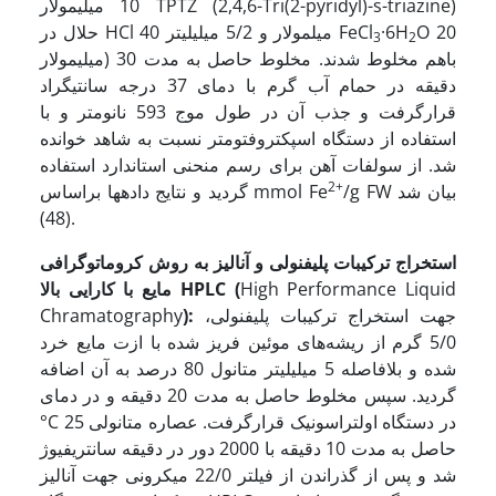
10 میلی­مولار TPTZ (2,4,6-Tri(2-pyridyl)-s-triazine)
O 20
·6H
حلال در HCl 40 میل­مولار و 5/2 میلی­لیتر FeCl
3
2
میلی­مولار) باهم مخلوط شدند. مخلوط حاصل به مدت 30
دقیقه در حمام آب گرم با دمای 37 درجه سانتی­گراد
قرارگرفت و جذب آن در طول موج 593 نانومتر و با
استفاده از دستگاه اسپکتروفتومتر نسبت به شاهد خوانده
شد. از سولفات آهن برای رسم منحنی استاندارد استفاده
2+
/g FW بیان شد
گردید و نتایج داده­ها براساس mmol Fe
(48).
استخراج ترکیبات پلی­فنولی و آنالیز به روش کروماتوگرافی
High Performance Liquid
(
HPLC
مایع با کارایی بالا
جهت استخراج ترکیبات پلی­فنولی،
):
Chramatography
5/0 ‌‌گرم از ریشه‌‌های موئین فریز شده با ازت مایع خرد
شده و بلافاصله 5 میلی­لیتر متانول 80 درصد به آن اضافه
گردید. سپس مخلوط حاصل به مدت 20 دقیقه و در دمای
°C 25 در دستگاه اولتراسونیک قرارگرفت. عصاره متانولی
حاصل به مدت 10 دقیقه با 2000 دور در دقیقه سانتریفیوژ
شد و پس از گذراندن از فیلتر 22/0 میکرونی جهت آنالیز