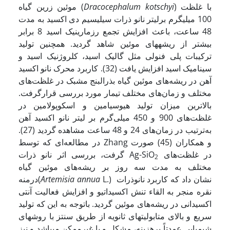
) با غلظت
Dracocephalum kotschyi
موئین زرین گیاه (
100 میلی­گرم برلیتر نانو ذرات سیلیسیم دی اکسید به مدت
48 ساعت، باعث افزایش تجمع رزمارینیک اسید 8 برابر
بیشتر از ریشه­های موئین شاهد گردید. همچنین تولید
ترکیبات پلی فنولی مثل گالیک اسید، کلروژنیک اسید و
سینامیک اسید افزایش یافت (32). کاربرد محرک نانو اکسید
آهن در ریشه‌های موئین گیاه بذرالبنج مشبک در غلظت‌‌های
مختلف و زمان‌‌های مختلف تیمار مورد بررسی قرارگرفت.
بالاترین میزان تولید هیوسیامین و اسکوپولامین در
غلظت‌‌های 900 و 450 میلی‌‌گرم بر لیتر نانو اکسید آهن
به‌‌ترتیب در زمان‌‌های 24 و 48 ساعت مشاهده گردید (27).
در مطالعه‌‌ای که توسط Zhang و همکاران (45) صورت
در غلظت‌‌های
گرفت، بررسی اثر نانو ذرات Ag-SiO
2
مختلف به مدت سه روز بر ریشه‌های موئین گیاه
L.) نشان داد که کاربرد نانوذرات
Artemisia annua
درمنه(
نقره منجر به القاء تنش اکسیداتیو و افزایش فعالیت آنتی
اکسیدانی در ریشه‌های موئین گردید. باتوجه به این که تولید
سریع و بالای متابولیت­های ثانویه از طریق سنتز با روش­های
شیمیایی عمدتاً پرهزینه، مشکل و یا غیرممکن می­باشد و نیز