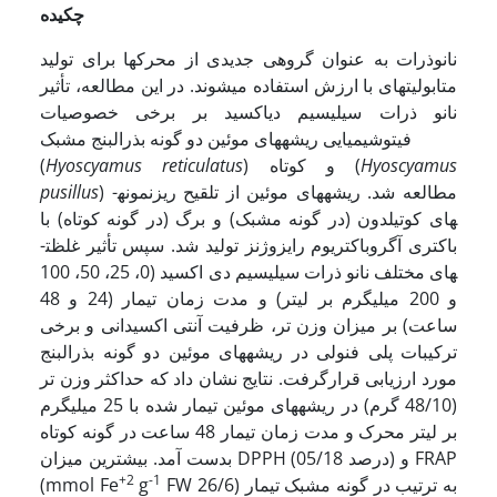
چکیده
نانوذرات به عنوان گروهی جدیدی از محرک­ها برای تولید
متابولیت­های با ارزش استفاده می­شوند. در این مطالعه، تأثیر
نانو ذرات سیلیسیم دی­اکسید بر برخی خصوصیات
فیتوشیمیایی ریشه­های موئین دو گونه بذرالبنج مشبک
Hyoscyamus
) و کوتاه (
Hyoscyamus reticulatus
(
) مطالعه شد. ریشه­های موئین از تلقیح ریزنمونه­
pusillus
های کوتیلدون (در گونه مشبک) و برگ (در گونه کوتاه) با
باکتری آگروباکتریوم رایزوژنز تولید شد. سپس تأثیر غلظت­
های مختلف نانو ذرات سیلیسیم دی اکسید (0، 25، 50، 100
و 200 میلی­گرم بر لیتر) و مدت زمان تیمار (24 و 48
ساعت) بر میزان وزن تر، ظرفیت آنتی اکسیدانی و برخی
ترکیبات پلی فنولی در ریشه­های موئین دو گونه بذرالبنج
مورد ارزیابی قرارگرفت. نتایج نشان داد که حداکثر وزن تر
(48/10 گرم) در ریشه­های موئین تیمار شده با 25 میلی­گرم
بر لیتر محرک و مدت زمان تیمار 48 ساعت در گونه کوتاه
بدست آمد. بیشترین میزان DPPH (05/18 درصد) و FRAP
+2
-1
FW 26/6) به ترتیب در گونه مشبک تیمار
g
(mmol Fe