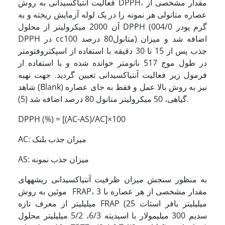
فعالیت آنتی­اکسیدانی به روش DPPH، مقدار مشخصی از
عصاره متانولی هر نمونه را در یک لوله آزمایش ریخته و به
آن 2000 میکرولیتر از محلول DPPH (004/0 گرم پودر
DPPH در cc100 متانول80 درصد) اضافه شد و میزان
جذب پس از 15 تا 30 دقیقه با استفاده از اسپکتروفتومتر
در طول موج 517 نانومتر خوانده شده و با استفاده از
فرمول زیر فعالیت آنتی­اکسیدانی تعیین گردید. جهت تهیه
شاهد (Blank) نیز به روش بالا عمل و فقط به جای عصاره
گیاهی، 50 میکرولیتر متانول 80 درصد اضافه شد (5).
DPPH (%) = [(AC-AS)/AC]×100
AC: میزان جذب بلنک
AS: میزان جذب نمونه
به منظور سنجش میزان ظرفیت آنتی­اکسیدانی ریشه­های
موئین به روش FRAP، مقدار مشخصی از هر عصاره با 3
میلی­لیتر از معرف تازه FRAP (25 میلی­لیتر بافر استات
سدیم 300 میلی­مولار با اسیدیته 6/3، 5/2 میلی­لیتر محلول