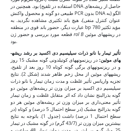
استفاده در تلقیح) بود. همچنین در DNA حاصل از ریشه‌‌های
طبیعی دو گونه و محصول واکنش PCR بدون DNA الگو (به
عنوان کنترل منفی)، هیچ باند تکثیری مشاهده نگردید. به
عبارت دیگر، حضور باند قوی در منطقه bp 780 مؤید تکثیر
در ریشه­های موئین
rol B
قطعه مورد بررسی و حضور ژن
بود.
تأثیر تیمار با نانو
ذرات سیلیسیم دی اکسید بر رشد ریشه­
های موئین:
در ریزنمونه­های کوتیلدونی گونه مشبک 15 روز
و در ریزنمونه­های برگی گونه کوتاه 10 روز بعد از تلقیح،
ریشه­های موئین از محل زخم ظاهر شدند (شکل 2). نتایج
تجزیه واریانس تأثیر غلظت و مدت زمان تیمار با نانو ذرات
سیلیسیم دی اکسید
بر میزان وزن تر ریشه‌های موئین دو
گونه بذرالبنج نشان داد که اثر متقابل غلظت و زمان تیمار
تأثیر معنی‌‌داری بر میزان وزن تر ریشه‌‌های موئین هر دو
گونه بذرالنج مشبک (در سطح احتمال 5 درصد) و کوتاه (در
سطح احتمال 1 درصد) داشت (جدول 1). باتوجه به نتایج
بیشترین میزان وزن تر (43/7 گرم) در گونه مشبک در تیمار
25 میلی‌‌گرم بر لیتر در مدت زمان تیمار 48 ساعت و