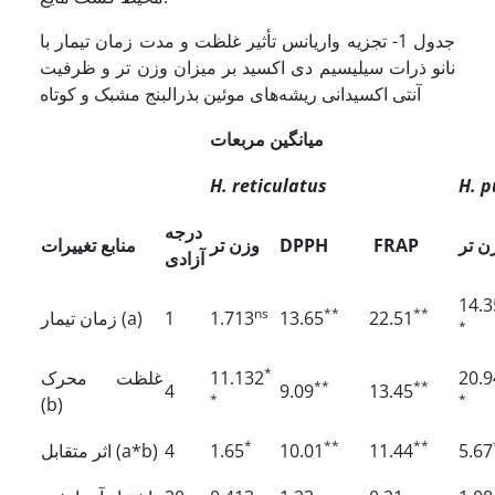
جدول 1- تجزیه واریانس تأثیر غلظت و مدت زمان تیمار با
نانو ذرات سیلیسیم دی اکسید بر میزان وزن تر و ظرفیت
آنتی اکسیدانی ریشه‌‌های موئین بذرالبنج مشبک و کوتاه
میانگین مربعات
H. reticulatus
H. p
درجه
ن تر
FRAP
DPPH
وزن تر
منابع تغییرات
آزادی
14.3
ns
**
**
22.51
13.65
1.713
1
زمان تیمار (a)
*
*
20.9
11.132
غلظت محرک
**
**
4
9.09
13.45
*
*
(b)
*
**
**
5.67
11.44
10.01
1.65
4
اثر متقابل (a*b)