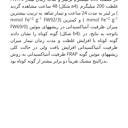
48 ساعت مشاهده گردید (شکل a4). غلظت 200 میلی­گرم
بر لیتر به مدت 24 ساعت و تیمار شاهد به ترتیب بیشترین (
+2
-1
+2
-1
g
FW92/3) و کمترین ( mmol Fe
g
mmol Fe
FW69/0) میزان ظرفیت آنتی­اکسیدانی در ریشه­های موئین
گونه کوتاه را نشان دادند (شکل b4). باتوجه به نتایج، در
گونه کوتاه با افزایش غلظت و مدت زمان تیمار میزان
ظرفیت آنتی­اکسیدانی افزایش یافت ولی در حالت کلی
ظرفیت آنتی­اکسیدانی به روش FRAP ریشه­های موئین گونه
بذرالبنج مشبک تقریباً دو برابر بیشتر از گونه کوتاه بود.