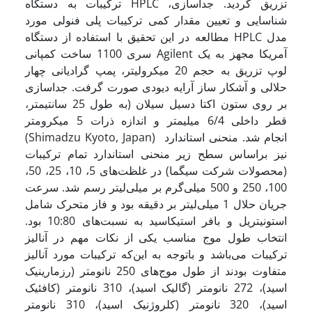
ترکیبات به دستگاه HPLC تزریق گردید. جداسازی،
شناسایی و تعیین مقدار کمی ترکیبات پلی فنولی مورد
مطالعه در این تحقیق با استفاده از دستگاه HPLC مدل
سری 1100 ساخت کمپانی Agilent آمریکا مجهز به یک
لوپ تزریق به حجم 20 میکرو­لیتر، پمپ گرادیانی چهار
حلالی و آشکار ساز آرایه دیودی صورت گرفت. جداسازی
بر روی ستون اکتا دسیل سیلان (به طول 25 سانتی­متر،
قطر داخلی 6/4 میلی­متر و اندازه ذرات 5 میکرو‌‌متر
(Shimadzu Kyoto, Japan) انجام شد. منحنی استاندارد
نیز براساس سطح زیر منحنی استاندارد تمام ترکیبات
(محصولات شرکت سیگما) در غلظت‌‌های 5، 10، 25، 50،
100، 250 و 500 میلی‌‌گرم بر میلی‌‌لیتر رسم شد. سرعت
جریان حلال 1 میلی‌‌لیتر بر دقیقه بود و فاز متحرک شامل
استونیتریل و بافر استیک­اسید به نسبت‌‌های 10:80 بود.
انتخاب طول موج مناسب یکی از نکات مهم در آنالیز
ترکیبات می‌‌باشد و باتوجه به این‌‌که ترکیبات مورد آنالیز
متفاوت بودند از طول موج‌‌های 250 نانومتر (رزمارینیک
اسید)، 272 نانومتر (گالیک اسید)، 310 نانومتر (کافئیک
اسید)، 320 نانومتر (کلروژنیک اسید)، 310 نانومتر