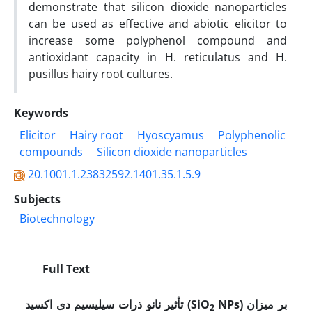
demonstrate that silicon dioxide nanoparticles
can be used as effective and abiotic elicitor to
increase some polyphenol compound and
antioxidant capacity in H. reticulatus and H.
pusillus hairy root cultures.
Keywords
Elicitor
Hairy root
Hyoscyamus
Polyphenolic
compounds
Silicon dioxide nanoparticles
20.1001.1.23832592.1401.35.1.5.9
Subjects
Biotechnology
Full Text
بر میزان
NPs)
(SiO
تأثیر نانو ذرات سیلیسیم دی اکسید
2