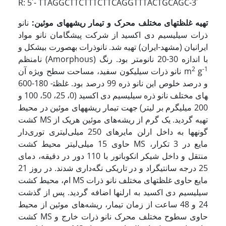
R: 5´- TTAGGCTTCTTTCTTCAGGTTTACTGCAGC-3´
تهیه غلظت­های مختلف محرک و تیمار ریشه­های موئین:
نانو
ذرات سیلیسیم دی اکسید از شرکت پیشگامان نانو مواد
ایرانیان (مشهد-ایران) تهیه شد. نانوذرات به­صورت بی­شکل و
نامنظم (Amorphous) با اندازه 30-20 نانومتر بود. رنگ
2
-1
g
نانو ذرات سیلیکون سفید، مساحت سطح ویژه آن m
600-180 و درصد خلوص این نانو ذره 99 درصد بود. غلظت­
های مختلف نانو ذره سیلیسیم دی اکسید (0، 25، 50، 100 و
200 میلی­گرم بر لیتر) جهت تیمار ریشه­های موئین در محیط
کشت MS تهیه گردید. یک گرم از ریشه‌های موئین هریک از
گونه­ها به داخل ارلن مایرهای 250 میلی‌لیتری توری‌دار
حاوی 15 میلی‌لیتر محیط کشت MS مایع در 3 تکرار،
منتقل و داخل شیکر انکوباتور با 110 دور در دقیقه، دمای
25 درجه سانتی­گراد و در تاریکی نگه‌‌داری شدند. در روز 21
ام، محیط کشت MS مایع حاوی غلظت­های مختلف نانو ذرات
سیلیسیم دی اکسید به ارلن­ها اضافه گردید. پس از گذشت
24 و 48 ساعت از زمان تیمار، ریشه‌های موئین از محیط
کشت MS حاوی سطوح مختلف محرک نانو ذرات خارج و