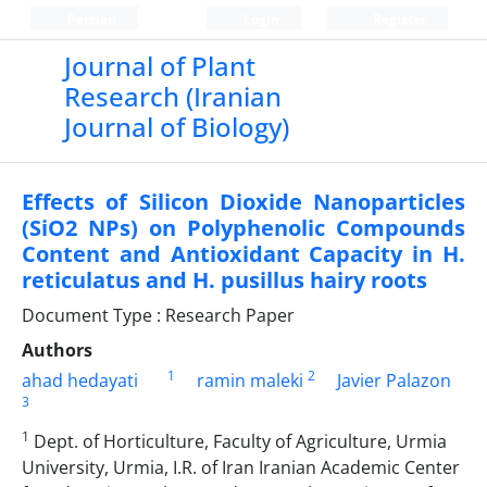
Persian
Login
Register
Journal of Plant
Research (Iranian
Journal of Biology)
Effects of Silicon Dioxide Nanoparticles
(SiO2 NPs) on Polyphenolic Compounds
Content and Antioxidant Capacity in H.
reticulatus and H. pusillus hairy roots
Document Type : Research Paper
Authors
1
2
ahad hedayati
ramin maleki
Javier Palazon
3
1
Dept. of Horticulture, Faculty of Agriculture, Urmia
University, Urmia, I.R. of Iran Iranian Academic Center