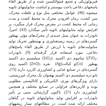
فیزیولوژیکی و تجمع فیتوآلکسین شده و از طریق القاء
پاسخ­های دفاعی باعث بیوسنتز و انباشت متابولیت­های ثانویه
می­شوند (46). عوامل مختلفی مثل نوع و غلظت محرک،
سن کشت، زمان افزودن محرک به محیط کشت و مدت
زمانی که محیط کشت در معرض محرک قرار می­گیرد، بر
افزایش تولید متابولیت­های ثانویه تأثیر می­گذارد (43). اخیراً،
نانوذرات به عنوان نسل جدیدی از محرک‌‌های مؤثر، به­طور
گسترده­ای در زمینه زیست­فناوری و به­منظور تحریک تولید
متابولیت‌‌های ثانویه با ارزش از طریق القاء پاسخ‌‌های
دفاعی، مورد استفاده قرار گرفته‌‌اند (9). نانوذرات
،
)، تیتانیوم دی اکسید ((TiO
سیلیسیم دی اکسید (SiO
2
2
اکسید روی (ZnO)، نقره (Ag)و کبالت(Co) به­طور
گسترده‌‌ای در صنایع غذایی و کشاورزی کاربرد دارند (15)،
نانو ذره سیلیسیم دی اکسید به­عنوان یک محرک غیرزیستی،
دارای ویژگی‌‌های نوری، الکتریکی و کاتالیستی مطلوبی
بوده و کاربردهای فراوانی در صنایع مختلف و همچنین
کشاورزی دارد (21). تاکنون گزارشاتی مبنی بر تأثیر
نانوذرات بر افزایش تولید متابولیت­های ثانویه در گیاهان
مختلف ارائه شده است. در مطالعه­ای تیمار ریشه­های