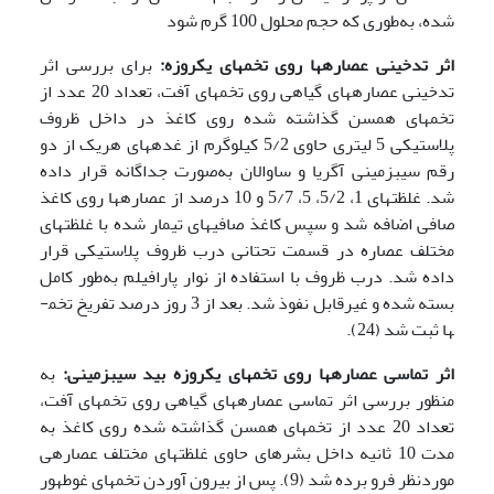
شده، به‌طوری که حجم محلول 100 گرم شود
اثر تدخینی عصاره­ها روی تخم­های یک­روزه:
برای بررسی اثر
تدخینی عصاره­های گیاهی روی تخم­های آفت، تعداد 20 عدد از
تخم­های هم­سن گذاشته شده روی کاغذ در داخل ظروف
پلاستیکی 5 لیتری حاوی 5/2 کیلوگرم از غده­های هریک از دو
رقم سیب­زمینی آگریا و ساوالان به‌صورت جداگانه قرار داده
شد. غلظت­های 1، 5/2، 5، 5/7 و 10 درصد از عصاره­ها روی کاغذ
صافی اضافه شد و سپس کاغذ صافی­های تیمار شده با غلظت­های
مختلف عصاره در قسمت تحتانی درب ظروف پلاستیکی قرار
داده شد. درب ظروف با استفاده از نوار پارافیلم به‌طور کامل
بسته شده و غیر­قابل نفوذ شد. بعد از 3 روز درصد تفریخ تخم­
ها ثبت شد (24).
اثر تماسی عصاره­ها روی تخم­های یک­روزه بید سیب­زمینی:
به
منظور بررسی اثر تماسی عصاره­های گیاهی روی تخم­های آفت،
تعداد 20 عدد از تخم­های هم­سن گذاشته شده روی کاغذ به
مدت 10 ثانیه داخل بشرهای حاوی غلظت­های مختلف عصاره­ی
مورد­نظر فرو برده شد (9). پس از بیرون آوردن تخم­های غوطه­ور