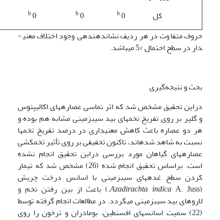
b
b
b
کل
0
0
0
حروف متفاوت در هر ردیف نشان­دهنده­ی وجود اختلاف معنی­
دار در سطح احتمال %5 می­باشد.
بحث و نتیجه‌گیری
دراین تحقیق مشخص شد که اثر تماسی عصاره­های اکالیپتوس
و گلپر بر روی تفریخ تخم­های بید سیب­زمینی مشابه هم بوده و
هر دو عصاره باعث کاهش معنی­داری در درصد تفریخ تخم­ها
نسبت به شاهد شده­اند، تاکنون تحقیقی بر روی تأثیر تخم­کشی
عصاره­های گیاهان مورد بررسی دراین تحقیق انجام نشده
است. براساس تحقیق انجام شده (26) مشخص شد که تیمار
کردن سطح غده­های سیب­زمینی با اسانس درخت چریش
(
indica
Azadirachta
A. Juss.) باعث از بین رفتن تخم و
لاروهای بید سیب­زمینی می­گردد. در مطالعات انجام گرفته توسط
(22) سمیت اسانس­های افسنطین، بومادران و ترخون را روی