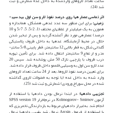
ساعت تعداد لاروهای واردشده به داخل غده شمارش و ثبت
شد (24).
اثر تماسی عصاره­ها روی درصد نفوذ لارو سن اول بید سیب­
زمینی:
برای این منظور سه عدد غده­ی هم­شکل، هم­اندازه و
هم­وزن به یک میلی­لیتر از غلظت­های مختلف (1، 5/2، 5، 5/7 و 10
درصد) عصاره­ی مورد نظر آغشته گردید و پس از تبخیر شدن
حلال در محیط آزمایشگاه، غده­ها به داخل ظروف پلاستیکی
گلدانی شکل به قطر بالایی 12 سانتی­متر، قطر پایینی 5/8 سانتی­
متر و ارتفاع 9 سانتی­متر انتقال داده شد. برای تأمین تهویه
درب ظروف با پارچه­ی نازک 50 مش پوشانده شد. سپس 20
عدد لارو سن اول به وسیله­ی قلم­مو داخل ظروف قرار داده شد.
برای تعیین درصد نفوذ لاروها، بعد از 24 ساعت تعداد لاروهای
وارد شده به داخل غده (با توجه به فضولات لاروی گذاشته
شده در محل سوراخ ورودی) شمارش و ثبت شد (25).
تجزیه­ی داده­ها:
در ابتدا نرمال بودن داده­ها با استفاده از
آزمون Kolmogorov- Smirnov در نرم‌افزار SPSS version 19
انجام شد. به‌غیراز داده­های مربوط به بازدارندگی تخم­ریزی که
با استفاده از فرمول Arcsin نرمال شد بقیه­ی داده­ها نرمال