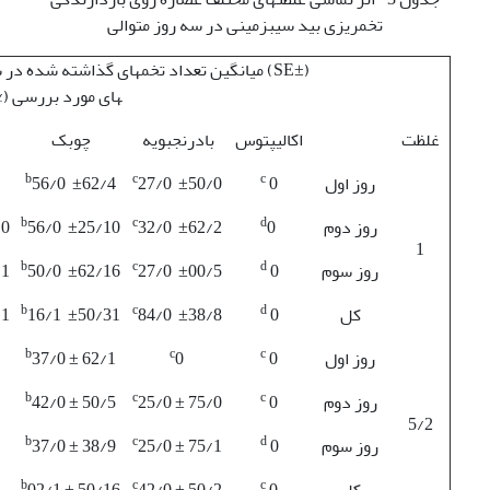
تخم­ریزی بید سیب­زمینی در سه روز متوالی
های مورد بررسی (%
غلظت
اکالیپتوس
بادرنجبویه
چوبک
b
c
c
روز اول
0
27/0 ±50/0
56/0 ±62/4
d
b
c
d
روز دوم
0
32/0 ±62/2
56/0 ±25/10
/0
1
d
b
c
d
روز سوم
0
27/0 ±00/5
50/0 ±62/16
/1
d
b
c
d
کل
0
84/0 ±38/8
16/1 ±50/31
/1
b
c
c
روز اول
0
0
37/0 ± 62/1
b
c
c
روز دوم
0
25/0 ± 75/0
42/0 ± 50/5
5/2
b
c
d
روز سوم
0
25/0 ± 75/1
37/0 ± 38/9
b
c
c
کل
0
42/0 ± 50/2
02/1 ± 50/16