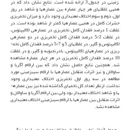
زمینی در جدول 3 ارائه شده است. نتایج نشان داد که در
همه­ی غلظت­های هر چهار عصاره بین عصاره­ها و شاهد در روز
اول، دوم و سوم اختلاف معنی­داری وجود دارد و میزان تخم­ریزی
حشرات کامل در همه­ی عصاره­ها کمتر از شاهد بوده است. در
غلظت 1 درصد فقدان کامل تخم­ریزی در عصاره­ی اکالیپتوس،
در غلظت 5/2 درصد فقدان کامل تخم­ریزی در دو عصاره­ی
اکالیپتوس و گلپر، در غلظت­های 5 و 5/7 درصد فقدان کامل تخم­
ریزی در عصاره­های اکالیپتوس، بادرنجبویه و گلپر، و در غلظت
10 درصد فقدان کامل تخم­ریزی در هر چهار عصاره مشاهده
شد. همچنین نتایج حاصل نشان داد که بین ارقام آگریا و
ساوالان و نیز اثرات متقابل عصاره­ها با ارقام سیب­زمینی مورد
مطالعه در سه روز اول تخم­ریزی اختلاف معنی­داری وجود
نداشت. ازنظر تعداد کل تخم­های گذاشته شده نیز بین عصاره­
ها و شاهد اختلاف معنی­دار بود ولی بین ارقام آگریا و ساوالان و
اثرات متقابل بین عصاره­ها با ارقام سیب­زمینی اختلاف معنی­داری
مشاهده نشد.
جدول 3- اثر تماسی غلظت­های مختلف عصاره روی بازدارندگی