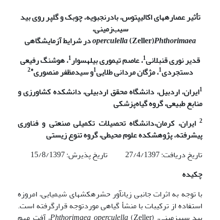
تأثیر عصاره­های اکالیپتوس
،
بادرنجبویه، چوبک و گلپر روی بید
سیب‌زمینی،
Phthorimaea
(Zeller)
erculella
op
در شرایط آزمایشگاهی
1
1
قدیر نوری قنبلانی
،
عاصم تیموری بیله­سوا
ر
، هوشنگ رفیعی
*2
1
1
دستجردی
،
مژگان مردانی طلایی
و سید
مظفر منصوری
1
ایران،
اردبیل، دانشگاه محقق اردبیلی، دانشکده
کشاورزی و
منابع طبیعی، گروه
گیاه‌پزشکی
2
ایران،
کرمان،
دانشگاه تحصیلات تکمیلی صنعتی و فناوری
پیشرفته
،
پژوهشکده علوم محیطی، گروه تنوع زیستی
تاریخ دریافت: 27/4/1397 تاریخ پذیرش: 15/8/1397
چکیده
با توجه به اثرات جانبی زیان­آور حشره­کش­های شیمیایی، امروزه
استفاده از ترکیبات با منشأ گیاهی موردتوجه قرارگرفته است.
بید سیب­زمینی،
operculella
Phthorimaea
(Zeller)، آفت مهم