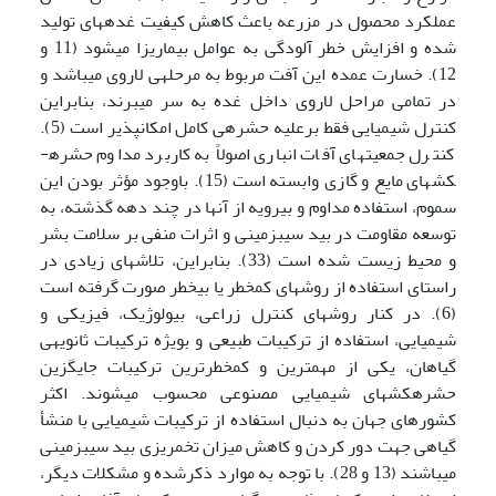
عملکرد محصول در مزرعه باعث کاهش کیفیت غده­های تولید
شده و افزایش خطر آلودگی به عوامل بیماری­زا می­شود (11 و
12). خسارت عمده این آفت مربوط به مرحله­ی لاروی می­باشد و
در تمامی مراحل لاروی داخل غده به سر می­برند، بنابراین
کنترل شیمیایی فقط برعلیه حشره­ی کامل امکان­پذیر است (5).
کنترل جمعیت­های آفات انباری اصولاً به کاربرد مداوم حشره­
کش­های مایع و گازی وابسته است (15). باوجود مؤثر بودن این
سموم، استفاده مداوم و بی­رویه از آن­ها در چند دهه گذشته، به
توسعه مقاومت در بید سیب­زمینی و اثرات منفی بر سلامت بشر
و محیط زیست شده است (33). بنابراین، تلاش­های زیادی در
راستای استفاده از روش­های کم­خطر یا بی­خطر صورت گرفته است
(6). در کنار روش­های کنترل زراعی، بیولوژیک، فیزیکی و
شیمیایی، استفاده از ترکیبات طبیعی و بویژه ترکیبات ثانویه­ی
گیاهان، یکی از مهم­ترین و کم­خطرترین ترکیبات جایگزین
حشره­کش­های شیمیایی مصنوعی محسوب می­شوند. اکثر
کشورهای جهان به دنبال استفاده از ترکیبات شیمیایی با منشأ
گیاهی جهت دور کردن و کاهش میزان تخم­ریزی بید سیب­زمینی
می­باشند (13 و 28). با توجه به موارد ذکرشده و مشکلات دیگر،