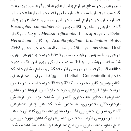
سیب­زمینی در سطح مزارع و انبارهای مناطق گرمسیری و نیمه­
گرمسیری جهان است. خسارت این آفت در انبارها جدی­تر از
خسارت آن در مزارع است. در این بررسی، عصاره­های چهار
گیاه دارویی شامل: اکالیپتوس
Eucalyptus camaldulensis
Dehn.، بادرنجبویه،
L.، چوبک برگ­دار
officinalis
Melissa
Boiss. و گلپر
bracteatum
Acanthophyllum
Heracleum
persicum
Desf.، در اتاقک رشد تنظیم­شده در دمای 2±25
درجه­ی سلسیوس، رطوبت نسبی 5±65 درصد و دوره­ی نوری
14 ساعت روشنایی و 10 ساعت تاریکی روی این آفت مورد
مطالعه قرارگرفت. در بررسی اثر تخم­کشی، نتایج نشان داد که
مقدار(Lethal Concentration) LC
برای عصاره­های
50
اکالیپتوس و گلپر به ترتیب 07/7 و 95/6 درصد است. در تعیین
درصد نفوذ لاروهای سن اول، درصد نفوذ این لاروها در تمامی
عصاره­ها به‌طور معنی­داری کمتر از شاهد بود. در آزمایش
بازدارندگی تخم­ریزی، مشخص شد که هر چهار عصاره­ی
گیاهی، میزان تخم­ریزی آفت را به‌طور معنی­داری کاهش داده­
اند. در بررسی اثرات تدخینی عصاره­های گیاهان مورد بررسی
هیچ تفاوت معنی­داری بین این عصاره­ها و شاهد مشاهده نشد.