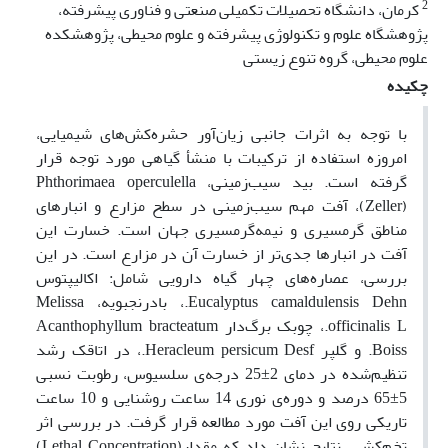
2
کرمان، دانشگاه تحصیلات تکمیلی صنعتی و فناوری پیشرفته،
پژوهشگاه علوم و تکنولوژی پیشرفته و علوم محیطی، پژوهشکده
علوم محیطی، گروه تنوع زیستی
چکیده
با توجه به اثرات جانبی زیان‌آور حشره‌کش‌های شیمیایی،
امروزه استفاده از ترکیبات با منشأ گیاهی مورد توجه قرار
گرفته است. بید سیب‌زمینی، Phthorimaea operculella
(Zeller)، آفت مهم سیب‌زمینی در سطح مزارع و انبارهای
مناطق گرمسیری و نیمه‌گرمسیری جهان است. خسارت این
آفت در انبارها جدی‌تر از خسارت آن در مزارع است. در این
بررسی، عصاره‌های چهار گیاه دارویی شامل: اکالیپتوس
Eucalyptus camaldulensis Dehn.، بادرنجبویه، Melissa
officinalis L.، چوبک برگ‌دار Acanthophyllum bracteatum
Boiss. و گلپر Heracleum persicum Desf.، در اتاقک رشد
تنظیم‌شده در دمای 2±25 درجه‌ی سلسیوس، رطوبت نسبی
5±65 درصد و دوره‌ی نوری 14 ساعت روشنایی و 10 ساعت
تاریکی روی این آفت مورد مطالعه قرار گرفت. در بررسی اثر
تخم‌کشی، نتایج نشان داد که مقدار(Lethal Concentration)