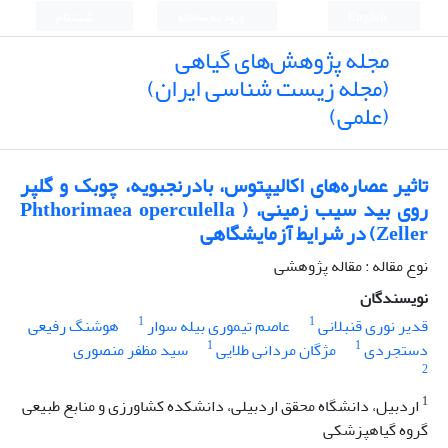
English
ورود به سامانه
ثبت نام
مجله پژوهش‌های گیاهی
(مجله زیست شناسی ایران)
(علمی)
تاثیر عصاره‌های اکالیپتوس، بادرنجبویه، چوبک و گلپر
روی بید سیب زمینی، ( Phthorimaea operculella
(Zeller در شرایط آزمایشگاهی
نوع مقاله : مقاله پژوهشی
نویسندگان
1
1
قدیر نوری قنبلانی
عاصم تیموری بیله سوار
هوشنگ رفیعی
1
1
دستجردی
مژگان مردانی طلایی
سید مظفر منصوری
2
1
اردبیل، دانشگاه محقق اردبیلی، دانشکده کشاورزی و منابع طبیعی
گروه گیاهپزشکی