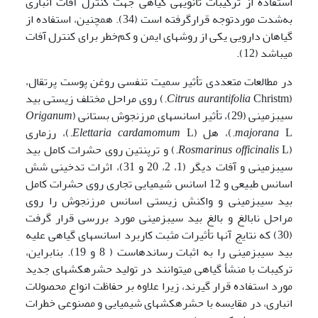
استفاده از ترکیبات ثانویه­ی گیاهی جهت کنترل آفات انباری
به‌شدت موردتوجه قرارگرفته است (34). همچنین، استفاده از
گیاهان دارویی یکی از روش­های ایمن و کم‌خطر برای کنترل آفات
می­باشد (12).
در مطالعات متعددی تأثیر سمیت تنفسی روغن پوست پرتقال،
(
Citrus aurantifolia
Christm.) روی مراحل مختلف زیستی بید
سیب­زمینی (29)، تأثیر اسانس­های مرزنجوش بستانی (
Origanum
L.)، هل (
majorana
Elettaria cardamomum
L.)، رزماری
(
Rosmarinus officinalis
L.) و ترپنتین روی حشرات کامل بید
سیب­زمینی و آفات دیگر (1، 2، 20 و 31)، اثرات تدخینی شش
اسانس طبیعی و 12 اسانس شیمیایی تجاری روی حشرات کامل
بید سیب­زمینی و واکنش زیستی اسانس مرزنجوش را روی
مراحل نابالغ و بالغ بید سیب­زمینی مورد بررسی قرار گرفت
(30) که نتایج آنها تأثیرات مثبت کاربرد اسانس­های گیاهی علیه
بید سیب­زمینی را به اثبات رسانده­است ( 8 و 19). بنابراین،
ترکیبات با منشأ گیاهی می­توانند در تولید حشره­کش­های جدید
مورد استفاده قرار گیرند، زیرا علاوه بر حفاظت انواع محصولات
انباری، در مقایسه با حشره­کش­های شیمیایی و مصنوعی خطرات