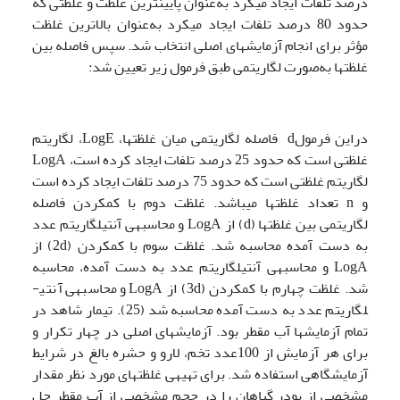
درصد تلفات ایجاد می­کرد به‌عنوان پایین­ترین غلظت و غلظتی که
حدود 80 درصد تلفات ایجاد می­کرد به‌عنوان بالاترین غلظت
مؤثر برای انجام آزمایش­های اصلی انتخاب شد. سپس فاصله بین
غلظت­ها به‌صورت لگاریتمی طبق فرمول زیر تعیین شد:
دراین فرمولd فاصله لگاریتمی میان غلظت­ها، LogE، لگاریتم
غلظتی است که حدود 25 درصد تلفات ایجاد کرده است، LogA
لگاریتم غلظتی است که حدود 75 درصد تلفات ایجاد کرده است
و n تعداد غلظت­ها می­باشد. غلظت دوم با کم­کردن فاصله
لگاریتمی بین غلظت­ها (d) از LogA و محاسبه­ی آنتی­لگاریتم عدد
به دست آمده محاسبه شد. غلظت سوم با کم­کردن (2d) از
LogA و محاسبه­ی آنتی­لگاریتم عدد به دست آمده، محاسبه
شد. غلظت چهارم با کم­کردن (3d) از LogA و محاسبه­ی آنتی­
لگاریتم عدد به دست آمده محاسبه شد (25). تیمار شاهد در
تمام آزمایش­ها آب مقطر بود. آزمایش­های اصلی در چهار تکرار و
برای هر آزمایش از 100عدد تخم، لارو و حشره بالغ در شرایط
آزمایشگاهی استفاده شد. برای تهیه­ی غلظت­های مورد نظر مقدار
مشخصی از پودر گیاهان را در حجم مشخصی از آب مقطر حل