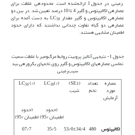
زمینی در جدول 1 ارائه‌شده است. محدوده­ی غلظت برای
عصاره­ی اکالیپتوس و گلپر 4 تا 10 درصد تعیین شد. در بین دو
عصاره­ی اکالیپتوس و گلپر مقدار LC
به دست آمده برای
50
عصاره­ی دو گیاه تفاوت چندانی نداشتند که دارای حدود
اطمینان مشابهی هستند.
جدول 1- نتیجه­ی آنالیز پروبیت روابط مرگ‌ومیر با غلظت سمیت
تماسی عصاره­های اکالیپتوس و گلپر روی تخم­های یک­روزه­ی بید
سیب‌زمینی
عصاره
تعداد
(±SE)
(%)LC
(%) LC
50
30
مورد
تخم
شیب
آزمایش
(حدود
(حدود
اطمینان %95)
اطمینان %95)
اکالیپتوس
480
53/0±34/4
35/5
07/7