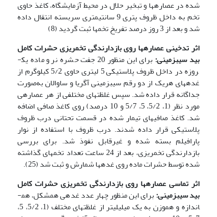
شده در عصاره­ها و تبخیر حلال در محیط آزمایشگاه، کاغذ حاوی
تخم به داخل ظروف پتری 9 سانتی­متری سر­بسته انتقال داده
شد و بعد از 3 روز درصد تفریخ تخم­ها ثبت گردید (8)
اثر تدخینی عصاره­ها روی بازدارندگی تخم­ریزی حشرات کامل
بید سیب­زمینی:
برای این منظور 20 جفت حشره نر و ماده یک­
روزه در داخل ظروف پلاستیکی 5 لیتری حاوی 5/2 کیلوگرم از
غده­های هریک از دو رقم سیب­زمینی آگریا و ساوالان به‌صورت
جداگانه قرار داده شد. سپس غلظت­های مختلفی از هر عصاره­ی
مورد نظر (1، 5/2، 5، 5/7 و 10 درصد) روی کاغذ­ صافی اضافه
شد. کاغذ صافی­های تیمار شده در قسمت تحتانی درب ظروف
پلاستیکی قرار داده شدند. درب ظروف با استفاده از نوار
پارافیلم بسته شده و غیر­قابل نفوذ شد. برای بررسی
بازدارندگی تخم­ریزی، بعد از 24 ساعت تعداد تخم­های گذاشته
شده توسط حشرات ماده روی غده­ها شمارش و ثبت شد (25).
اثر تماسی عصاره­ها روی بازدارندگی تخم­ریزی حشرات کامل
بید سیب­زمینی:
برای این منظور چهار عدد غده­ی هم­شکل، هم­
اندازه و هم­وزن به یک میلی­لیتر از غلظت­های مختلف (1، 5/2، 5،