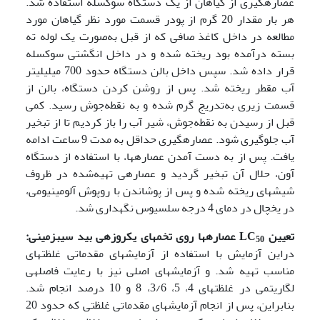
عصاره­گیری از گیاهان از یک دستگاه سوکسله استفاده شد.
هر بار مقدار 20 گرم از پودر قسمت مورد نظر گیاهان مورد
مطالعه در داخل کاغذ صافی که از قبل به‌صورت یک لوله ته
بسته درآمده بود ریخته شده و در داخل انگشتی سوکسله
قرار داده شد. سپس داخل بالن دستگاه حدود 700 میلی­لیتر
آب مقطر ریخته شد. پس از روشن کردن دستگاه، بالن از
قسمت زیری به‌تدریج گرم شده و به نقطه‌جوش رسید. کمی
قبل از رسیدن به نقطه‌جوش، شیر آب را باز کردیم تا از تبخیر
آب جلوگیری شود. عصاره­گیری حداقل به مدت 9 ساعت ادامه
یافت. پس از به دست آمدن عصاره­ها، با استفاده از دستگاه
آون، حلال آن تبخیر گردید و عصاره­ی تهیه‌شده در ظروف
شیشه­ای ریخته شده و پس از پوشاندن با روپوش آلومینیومی،
در یخچال در دمای 4 درجه سلسیوس نگهداری شد.
تعیین
LC
عصاره­ها روی تخم­های یک­روزه­ی بید سیب­زمینی:
50
دراین آزمایش با استفاده از آزمایش­های مقدماتی غلظت­های
مناسب تهیه شد. و آزمایش­های اصلی نیز با رعایت فاصله­ی
لگاریتمی در غلظت­های 4، 5، 3/6، 8 و 10 درصد انجام شد.
بنابراین، پس از انجام آزمایش­های مقدماتی غلظتی که حدود 20