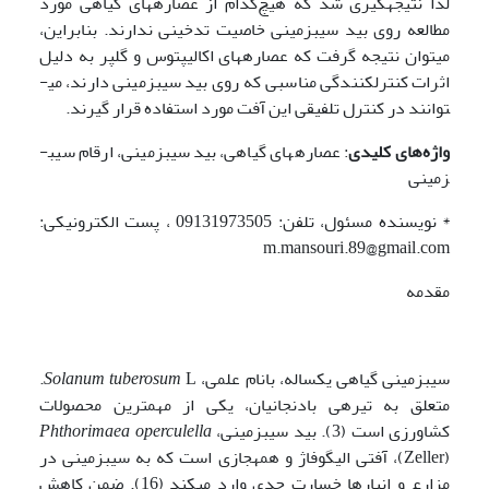
لذا نتیجه­گیری شد که هیچ‌کدام از عصاره­های گیاهی مورد
مطالعه روی بید سیب­زمینی خاصیت تدخینی ندارند. بنابراین،
می­توان نتیجه گرفت که عصاره­های اکالیپتوس و گلپر به دلیل
اثرات کنترل­کنندگی مناسبی که روی بید سیب­زمینی دارند، می­
توانند در کنترل تلفیقی این آفت مورد استفاده قرار گیرند.
واژه‌های کلیدی
: عصاره­های گیاهی، بید سیب­زمینی، ارقام سیب­
زمینی
* نویسنده مسئول، تلفن: 09131973505 ، پست الکترونیکی:
m.mansouri.89@gmail.com
مقدمه
سیب­زمینی گیاهی یکساله، بانام علمی،
tuberosum
Solanum
L.
متعلق به تیره­ی بادنجانیان، یکی از مهم­ترین محصولات
کشاورزی است (3). بید سیب­زمینی،
operculella
Phthorimaea
(Zeller)، آفتی الیگوفاژ و همه­جازی است که به سیب­زمینی در
مزارع و انبارها خسارت جدی وارد می­کند (16). ضمن کاهش