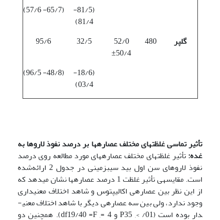
(65/7- 57/6)
(81/5-
81/4)
گلپر
480
52/0
32/5
95/6
±50/4
(48/8- 96/5)
(18/6-
03/4)
تأثیر تماسی غلظت­های مختلف عصاره­ها بر درصد نفوذ لاروها به
غده:
تأثیر غلظت­های مختلف عصاره­های مورد مطالعه روی درصد
نفوذ لاروهای سن اول بید سیب­زمینی در جدول 2 ارائه‌شده
است. مقایسه­ی تأثیر غلظت 1 درصد عصاره­ها نشان می­دهد که
از این نظر بین عصاره­ی اکالیپتوس و شاهد اختلاف معنی­داری
وجود ندارد، ولی بین سه عصاره­ی دیگر با شاهد اختلاف معنی­
دار بوده است (01/ >, P35 و 4 =, df19/40 =F). همچنین دو