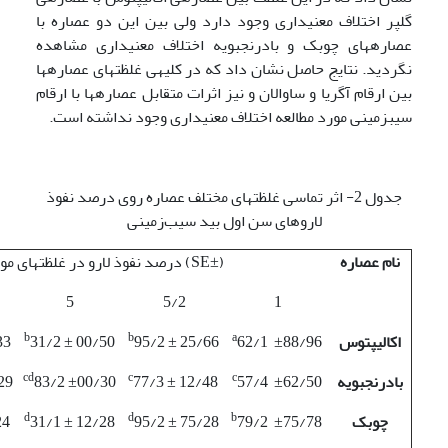
گلپر اختلاف معنی­داری وجود دارد ولی بین این دو عصاره با
عصاره­های چوبک و بادرنجبویه اختلاف معنی­داری مشاهده
نگردید. نتایج حاصل نشان داد که در کلیه­ی غلظت­های عصاره­ها
بین ارقام آگریا و ساوالان و نیز اثرات متقابل عصاره­ها با ارقام
سیب­زمینی مورد مطالعه اختلاف معنی­داری وجود نداشته است.
جدول 2- اثر تماسی غلظت­های مختلف عصاره روی درصد نفوذ
لاروهای سن اول بید سیب‌زمینی
نام عصاره
(±SE) درصد نفوذ لارو در غلظت­های مورد بررسی (%)
5
5/2
1
b
b
b
a
اکالیپتوس
62/1 ±88/96
95/2 ± 25/66
31/2 ± 00/50
33
bc
cd
c
c
بادرنجبویه
57/4 ±62/50
77/3 ± 12/48
83/2 ±00/30
29
c
d
d
b
چوبک
79/2 ±75/78
95/2 ± 75/28
31/1 ± 12/28
24