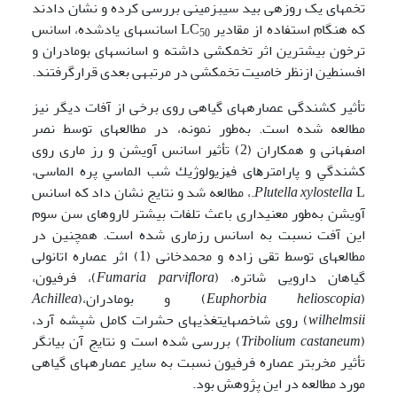
تخم­های یک روزه­ی بید سیب­زمینی بررسی کرده و نشان دادند
که هنگام استفاده از مقادیر LC
اسانس­های یادشده، اسانس
50
ترخون بیشترین اثر تخم­کشی داشته و اسانس­های بومادران و
افسنطین ازنظر خاصیت تخم­کشی در مرتبه­ی بعدی قرارگرفتند.
تأثیر کشندگی عصاره­های گیاهی روی برخی از آفات دیگر نیز
مطالعه شده است. به‌طور نمونه، در مطالعه­ای توسط نصر
اصفهانی و همکاران (2) ﺗﺄﺛﻴﺮ اﺳﺎﻧﺲ آوﻳﺸﻦ و رز ﻣﺎری روی
ﻛﺸﻨﺪﮔﻲ و ﭘﺎراﻣﺘﺮﻫﺎی ﻓﻴﺰﻳﻮﻟﻮژﻳﻚ ﺷﺐ اﻟﻤﺎﺳﻲ ﭘﺮه­ الماسی،
xylostella
Plutella
L.، مطالعه شد و نتایج نشان داد که اسانس
آویشن به‌طور معنی­داری باعث تلفات بیشتر لاروهای سن سوم
این آفت نسبت به اسانس رزماری شده است. همچنین در
مطالعه­ای توسط تقی زاده و محمدخانی (1) اثر عصاره اتانولی
گیاهان دارویی شاتره، (
Fumaria parviflora
)، فرفیون،
(
Euphorbia helioscopia
) و بومادران،(
Achillea
wilhelmsii
) روی شاخص­هایتغذیه­ای حشرات کامل شپشه آرد،
(
Tribolium castaneum
) بررسی شده است و نتایج آن بیانگر
تأثیر مخرب­تر عصاره فرفیون نسبت به سایر عصاره­های گیاهی
مورد مطالعه در این پژوهش بود.