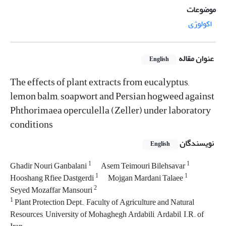
موضوعات
اکولوژی
عنوان مقاله
English
The effects of plant extracts from eucalyptus,
lemon balm, soapwort and Persian hogweed against
Phthorimaea operculella (Zeller) under laboratory
conditions
نویسندگان
English
1
1
Ghadir Nouri Ganbalani
Asem Teimouri Bilehsavar
1
1
Hooshang Rfiee Dastgerdi
Mojgan Mardani Talaee
2
Seyed Mozaffar Mansouri
1
Plant Protection Dept., Faculty of Agriculture and Natural
Resources, University of Mohaghegh Ardabili, Ardabil, I.R. of