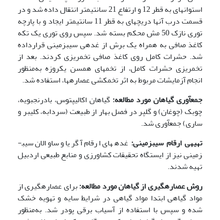
استوانه­ای به قطر 12 و ارتفاع 21 سانتی­متر انتقال داده شد و در
قسمت درب آن­ها دریچه­ای به قطر 11 سانتی­متر ایجاد و با پارچه
توری نازک 50 مش محکم بسته شد. سپس روی توری یک تکه
کاغذ صافی به همراه یک برش از غده­ی سیب­زمینی قرارداده
شد. حشرات کامل روی کاغذ صافی تخم­ریزی کردند. بعد از
تخم­ریزی حشرات کامل، از تخم­های هم­سن یک­روزه به‌منظور
انجام آزمایشات مربوط به اثر تخم­کشی عصاره­ها، استفاده شد.
جمع­آوری گیاهان مورد مطالعه:
گیاهان اکالیپتوس، بادرنجبویه،
چوبک (چوغان) و گلپر در فصل بهار از طبیعت (سردابه، کلیبر و
ساری) جمع­آوری شد.
تهیه­ی ارقام سیب­زمینی:
غده­های ارقام آگریا و ساوالان سیب­
زمینی نیز از ایستگاه تحقیقات کشاورزی و منابع طبیعی اردبیل
تهیه شدند.
روش عصاره­گیری از گیاهان مورد مطالعه:
برای عصاره­گیری از
مواد گیاهی ابتدا مواد گیاهی در شرایط سایه و تهویه خشک
شده و سپس با استفاده از آسیاب برقی پودر شد. به‌منظور