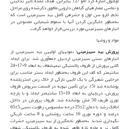
اوگنول اشاره کرد (4و 27). بنابراین، هدف عمده تأثیر تدخینی
و تماسی عصاره­های گیاهان دارویی مافوق ذکرشده روی مراحل
تخم، لارو سن اول و حشره­ی کامل بید سیب­زمینی است که
به‌منظور جایگزین کردن آن­ها با سموم شیمیایی مصنوعی در
انبارهای سیب­زمینی مورد بررسی قرار خواهد گرفت.
مواد و روشها
پرورش بید سیب­زمینی:
نمونه­های اولیه­ی بید سیب­زمینی از
انبار­های سنتی سیب­زمینی اردبیل جمع­آوری شد. برای ایجاد
کلنی پرورش از ظروف پلاستیکی نیمه­شفاف به ابعاد 9×17×24
سانتی­متر که کف این ظروف به‌منظور ایجاد بستر مناسب برای
مرحله­ی شفیرگی با یک لایه­ی نازکی از خاک رس استریل­شده
پوشانده شد (5). برای تأمین تهویه در قسمت سر­پوش ظروف
پرورش، دریچه­ای به ابعاد 10×15 سانتی­متر ایجاد و با پارچه
توری ظریف 50 مش پوشانده شد. ظروف پرورش در داخل
اتاقک رشد با دمای 2±25 درجه سلسیوس، رطوبت نسبی 5±65
درصد و دوره نوری 16 ساعت روشنایی و 8 ساعت تاریکی
نگهداری شدند. به‌منظور تخم­گیری از بید سیب­زمینی، حشرات
کامل نر و ماده تازه ظاهر شده به ظروف پلاستیکی شفاف