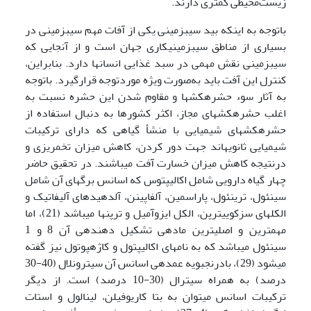
زیست‌محیطی کمتری دارند.
باتوجه به اینکه بید سیب­زمینی یکی از آفات مهم سیب­زمینی در
بسیاری از مناطق سیب­زمینی­کاری جهان است و از آنجایی که
سیب­زمینی نقش مهمی در سبد غذایی انسان­ها دارد. بنابراین،
کنترل این آفت باید به‌صورت ویژه موردتوجه قرارگیرد. باتوجه
به آثار سوء حشره­کش­ها و مقاوم شدن این حشره نسبت به
اغلب حشره­کش­های مجاز، اکثر کشورها به دنبال استفاده از
حشره­کش­های شیمیایی با منشأ گیاهی که دارای ترکیبات
شیمیایی ثانویه­اند جهت دور کردن، کاهش میزان تخم­ریزی و
درنتیجه کاهش میزان خسارت آفت می­باشند. در تحقیق حاضر
چهار گیاه دارویی شامل اکالیپتوس که اسانس برگ­های آن شامل
سینئول، ترینئول، پاراسمین، آلفاپینن، آلدهید­های آلیفاتیک و
الکل­های سزکویی­ترپن، الکل ایزوآمیل و ترپن­ها می­باشد (21)، اما
مهم­ترین و اصلی­ترین ماده­ی تشکیل دهنده­ی آن 8 و 1
سینئول می­باشد که به نام­های اکالیپتول و کاژه­پوتول نیز گفته
می­شود (29)، بادرنجبویه عمده­ی اسانس آن سیترونلال (40-30
درصد) به همراه سیترال (30-10 درصد) است. از دیگر
ترکیبات اسانس می­توان به بتا کاریوفیلن، لینالول و استات