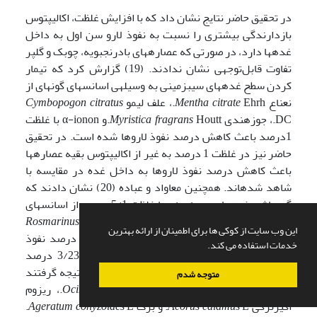
در تحقیق حاضر نتایج نشان داد که با افزایش غلظت، اکالیپتوس
بازدارندگی بیشتری را نسبت به نفوذ لارو سن اول به داخل
غده­ها دارد، در صورتی که عصاره­های بادرنجبویه، چوبک و گلپر
تفاوت قابل‌توجهی نشان ندادند. (19) گزارش کرد که تیمار
کردن سطح غده­های سیب­زمینی به وسیله­ی اسانس­های گونه­ای از
نعناع
Ehrh.، علف لیمو
Mentha citrate
Cymbopogon citratus
DC.، جوزهندی
Myristica fragrans
Houtt.و α-ionon با غلظت
1درصد باعث کاهش درصد نفوذ لاروها شده است. در تحقیق
حاضر نیز در غلظت 1 درصد به غیر از اکالیپتوس بقیه عصاره­ها
باعث کاهش درصد نفوذ لاروها به داخل غده در مقایسه با
شاهد شده­اند. همچنین معاواد و عباده (20) نشان دادند که
گردپاشی غده­های سیب­زمینی با غلظت 5/1 درصد از اسانس­های
هل
L. و رزماری
Elettaria Cardamomum
Rosmarinus
این وب سایت از کوکی ها برای اطمینان از ارائه بهترین
officinalis
L. مخلوط شده با پودر تالک توانست درصد نفوذ
خدمات استفاده می کند.
لاروهای بید سیب­زمینی را به ترتیب تا 3/13 و 3/23 درصد
کاهش دهد (23). رفیعی دستجردی و همکاران نتیجه گرفتند
متوجه شدم
که عصاره­های دانه­ی ریحان
Ocimum basilicum
L.، ریزوم
اگیرترکی
L. و برگ
Acorus calamus
Ageratum conyzoides
L.