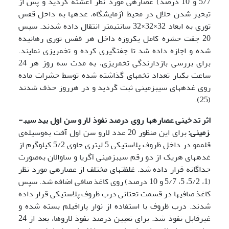
5/7 و 10 درصد) عصاره­ی مورد نظر آغشته گردید و پس از
تبخیر شدن حلال در محیط آزمایشگاه، غده­ها به داخل قفس
توری به ابعاد 32×32×32 سانتی­متر انتقال داده شدند. سپس
20 جفت حشره کامل یک­روزه داخل هر قفس توری رهانیده
شده و اجازه داده شد تا جفت­گیری کرده و تخم­ریزی نمایند.
برای بررسی بازدارندگی تخم­ریزی، به مدت سه روز هر 24
ساعت یک­بار تعداد تخم­های گذاشته شده توسط حشرات ماده
روی غده­های سیب­زمینی ثبت گردید و در هرروز حذف شدند
(25).
اثر تدخینی عصاره­ها روی درصد نفوذ لارو سن اول بید سیب­
زمینی:
برای این منظور 20 عدد لارو سن اول آفت به‌وسیله‌ی
قلم­مو در داخل ظروف پلاستیکی 5 لیتری حاوی 5/2 کیلوگرم از
غده­های هریک از دو رقم سیب­زمینی آگریا و ساوالان به‌صورت
جداگانه قرار داده شد. غلظت­های مختلف از عصاره­ی مورد نظر
(1، 5/2، 5، 5/7 و 10 درصد) روی کاغذ­ صافی اضافه شد. سپس
کاغذ صافی­ها در قسمت تحتانی درب ظروف پلاستیکی قرار داده
شدند. درب ظروف با استفاده از نوار پارافیلم بسته شده و
غیر­قابل نفوذ شد. برای تعیین درصد نفوذ لاروها، بعد از 24