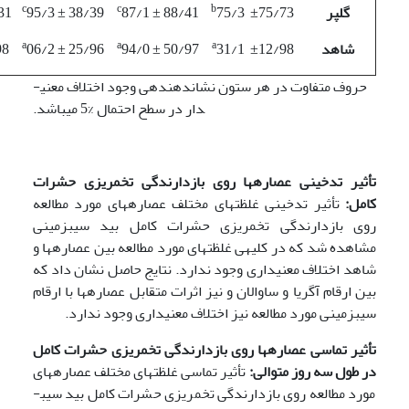
bc
c
c
b
گلپر
75/3 ±75/73
87/1 ± 88/41
95/3 ± 38/39
31
a
a
a
شاهد
31/1 ±12/98
94/0 ± 50/97
06/2 ± 25/96
98
حروف متفاوت در هر ستون نشان­دهنده­ی وجود اختلاف معنی­
دار در سطح احتمال %5 می­باشد.
تأثیر تدخینی عصاره­ها روی بازدارندگی تخم­ریزی حشرات
کامل:
تأثیر تدخینی غلظت­های مختلف عصاره­های مورد مطالعه
روی بازدارندگی تخم­ریزی حشرات کامل بید سیب­زمینی
مشاهده شد که در کلیه­ی غلظت­های مورد مطالعه بین عصاره­ها و
شاهد اختلاف معنی­داری وجود ندارد. نتایج حاصل نشان داد که
بین ارقام آگریا و ساوالان و نیز اثرات متقابل عصاره­ها با ارقام
سیب­زمینی مورد مطالعه نیز اختلاف معنی­داری وجود ندارد.
تأثیر تماسی عصاره­ها روی بازدارندگی تخم­ریزی حشرات کامل
در طول سه روز متوالی:
تأثیر تماسی غلظت­های مختلف عصاره­های
مورد مطالعه روی بازدارندگی تخم­ریزی حشرات کامل بید سیب­