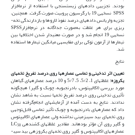
بودند. تجزیه­ی داده­های زیست­سنجی با استفاده از نرم­افزار
SPSS نسخه­ی 19 با رگرسیون پروبیت صورت گرفت. همچنین،
تجزیه واریانس داده­های درصد نفوذ لاروها و بازدارندگی تخم­
ریزی برای هر غلظت به‌صورت جداگانه در نرم‌افزارSPSS
نسخه­ی 19 انجام شد و در صورت معنی­دار شدن اختلاف­ها بین
تیمارها از آزمون توکی برای مقایسه­ی میانگین تیمارها استفاده
شد.
نتایج
تعیین
اثر تدخینی و تماسی عصاره­ها روی درصد تفریخ
تخم­های
یک­روزه:
غلظت­های 1، 5/2، 5، 5/7 و 10 درصد عصاره­های گیاهان
مورد بررسی (اکالیپتوس، بادرنجبویه، چوبک و گلپر) هیچگونه
تأثیری تدخینی روی درصد تفریخ تخم­ها نسبت به شاهد نشان
ندادند. نتایج به دست آمده از آزمایش­های انجام‌گرفته نشان
داد که عصاره­های بادرنجبویه و چوبک تأثیر تماسی قابل‌توجهی
روی تخم­های بید سیب­زمینی نداشته ولی عصاره­های اکالیپتوس
و گلپر روی آن مؤثر بوده­اند. مقادیر غلظت­های کشنده­ی LC
50
عصاره­های اکالیپتوس و گلپر روی تخم­های یک­روزه­ی بید سیب­