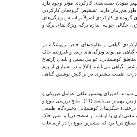
ر نمودن طبقه‌بندی کارکردی مؤثر وجود دارد
 به ‌طور هم‌زمان دارند، تشخیص گروه‌های کارکردی
سته به اهداف و مفهوم طبقه‌بندی است (45). طبقه‌بندی گروه‌های کارکردی اصولاً بر اساس ویژگی‌های
رم رویشی، تثبیت نیتروژن، چگالی چوب، اندازه برگ، ویژگی‌های برگ و
کارکردی گیاهی و تفاوت‌های خاص رویشگاه در
راستا تغییرات در ترکیب گیاهی می‌تواند ویژگی‌های زنده و غیرزنده خاک
 مواد غذایی و ترکیب جوامع میکروبی خاک) را تغییر دهد (23). در مناطق کوهستانی، عوامل پستی و بلندی (ارتفاع
از سطح دریا، شیب و جهت جغرافیایی) از جمله عوامل مهم در پراکنش پوشش گیاهی می‌باشند (60) و در بسیاری از بوم
ز درجه اهمیت بیشتری در پراکنش پوشش گیاهی
ه ایران عنوان نمودند که برای پوشش علفی عوامل فیزیکی و
شیمیایی خاک و برای گونه‌های درختی و درختچه‌ای عوامل فیزیکی و شکل زمین مهم‌تر می‌باشند (11). نتایج بررسی تنوع و
درختی) جنگل‌های کوهستانی ذخیره‌گاه طبیعی
معنی‌داری با ارتفاع از سطح دریا و مس خاک
از سطح دریا بود که بیشترین تنوع را در ارتفاعات