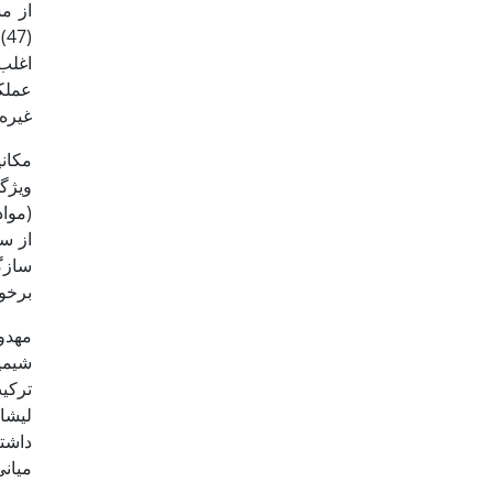
از م
(
غیره است (26
مکان
سازگ
برخورد
ترکی
لیشا
داشتن
میانی 