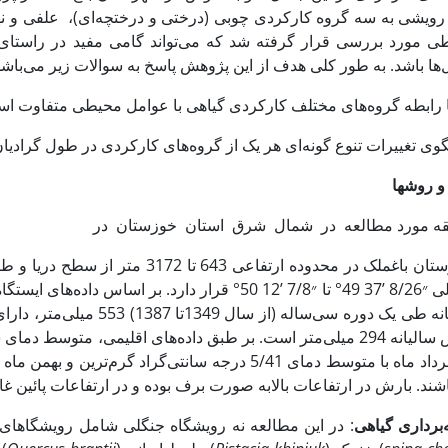
رویشی به سه گروه کارکردی چوبی (درختی و درختچه‌ای)، علفی و نهال
ی مورد بررسی قرار گرفته شد که می‌تواند گامی مفید در راستای م
ها باشد. به طور کلی هدف از این پژوهش پاسخ به سوالات زیر می‌باشد
و روشها
ه مورد مطالعه در شمال شرق استان خوزستان در
شمالی ״8/26 ’37 °49 تا ״7/8 ’12 °50 قرار دارد. ب
شند. بارش در ارتفاعات بالابه صورت برف بوده و در ارتفاعات پائین غالبا
‌برداری گیاهی
: در این مطالعه نه رویشگاه جنگلی شامل رویشگاهای 