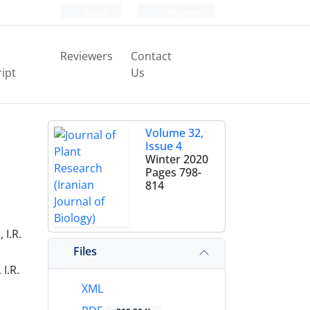
Login
Register
Reviewers
Contact
ipt
Us
Volume 32,
Issue 4
Winter 2020
Pages
798-
814
 I.R.
Files
I.R.
XML