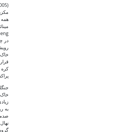
مکزیک
رویش
خاک،
کره 
پراکن
جنگل
به رو
صدمات
نهال
گروه