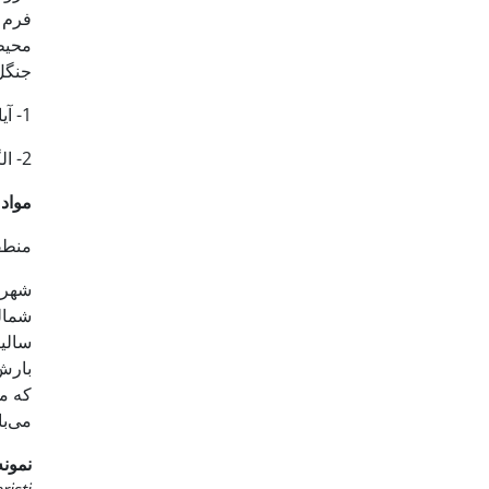
فرم 
محیط
جنگل‌
1- آیا رابطه گروه‌های مختلف کارکردی گیاهی با عوامل محیطی متفاوت است؟
2- الگوی تغییرات تنوع گونه‌ای هر یک از گروه‌های کارکردی در طول گرادیان ارتفاع از سطح دریا چگونه بوده است؟
مواد 
منطق
می‌با
نمونه