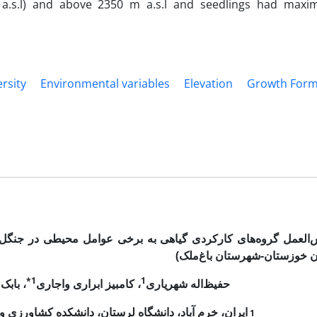
m a.s.l) and above 2350 m a.s.l and seedlings had max
ersity
Environmental variables
Elevation
Growth For
العمل گروه‌های کارکردی گیاهی به برخی عوامل محیطی در جنگل‌
ن خوزستان-شهرستان
باغ‌ملک
)
1*
1
حفیظ‌‍‌‌‌اله شهریاری
، کامبیز ابراری واجاری
، بابک 
1
ایران، خرم آباد، دانشگاه لرستان، دانشکده کشاورزی و