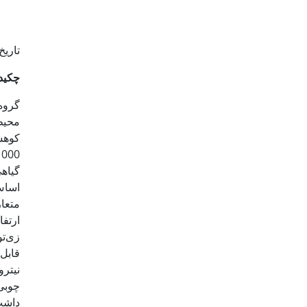
تاریخ دریافت: 96
چکید
محیط
گیاه
اساس 
متعار
ارتفا
زی‌ت
قابل
نیتر
چوبی‌
داشت.