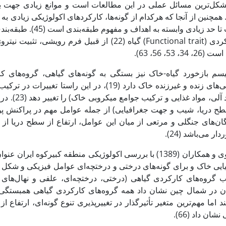
شکل‌ترین مسائل عملی در این مطالعات است و موانع زیادی جهت بهت
47). همچنین از آنجا که هرکدام از گونه‌ها، کارکردهای اکولوژیکی زیادی
اغلب تا حد زیادی واب
عملکردی (Functional trait) گیاه (22) از قبیل ف
، 34، 53، 56، 63).
یسم بازخورد گیاه-خاک نیز بستگی به گونه‌های گیاهی، گروه‌های 
ویژگی‌های زنده و غیرزنده خاک دارد (19)، در این 
(مواد آلی،
ان‌های جنگلی و مرتعی از میان این عوامل، ارتفاع از سطح دریا ا
ار می‌باشد (24).
مهدوی و همکاران (1389) با بررسی اکولوژیکی منطقه کبیرکو
ب گروه‌های کارکردی گیاهی (درختی، درختچه‌ای، علفی و نهال‌های 
ن در شمال چین نشان داد همه گروه‌های کارکردی گیاهی همبستگی 
د اما مهم‌ترین متغیر تأثیرگذار در تغییرپذیری تنوع گونه‌ای، ارتفاع 
نشان داد (66).