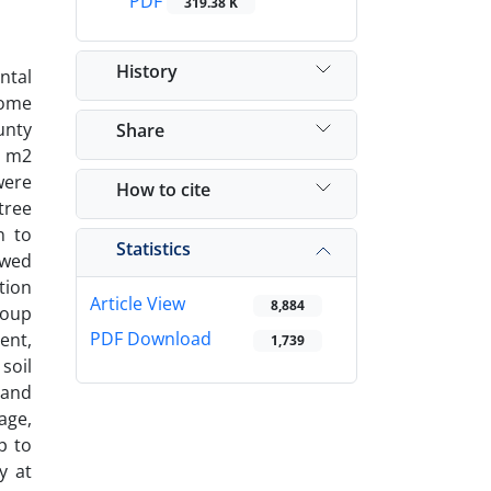
PDF
319.38 K
History
ntal
some
unty
Share
0 m2
were
How to cite
tree
n to
Statistics
owed
tion
Article View
8,884
roup
PDF Download
ent,
1,739
soil
 and
age,
p to
y at