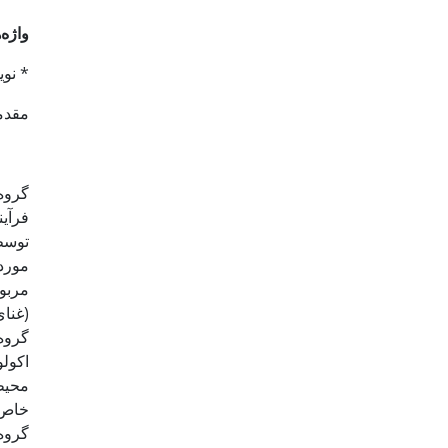
واژه‌
* نویسنده 
مقدم
گروه
فرآی
(غنای