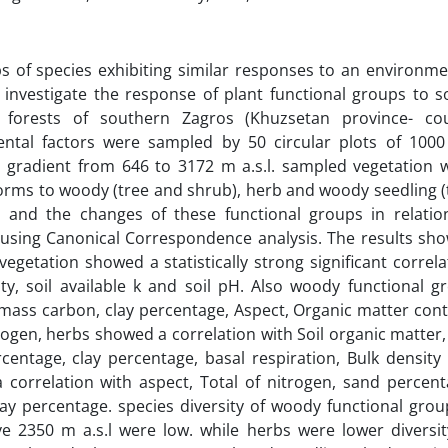
s of species exhibiting similar responses to an environme
o investigate the response of plant functional groups to 
 forests of southern Zagros (Khuzsetan province- co
ntal factors were sampled by 50 circular plots of 100
l gradient from 646 to 3172 m a.s.l. sampled vegetation 
 Forms to woody (tree and shrub), herb and woody seedling (
 and the changes of these functional groups in relatio
 using Canonical Correspondence analysis. The results sh
 vegetation showed a statistically strong significant correla
vity, soil available k and soil pH. Also woody functional g
mass carbon, clay percentage, Aspect, Organic matter cont
ogen, herbs showed a correlation with Soil organic matter, 
rcentage, clay percentage, basal respiration, Bulk density
correlation with aspect, Total of nitrogen, sand percent
ay percentage. species diversity of woody functional grou
e 2350 m a.s.l were low. while herbs were lower diversit