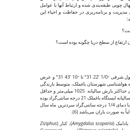
 چوبی طبقه‌بندی شده و ارتباط آنها با عوامل
دیریت و برنامه‌ریزی در حفاظت و احیاء این
:
شهرستان باغملک در محدوده ارتفاعی 643 تا 3172 متر از سطح دریا و طول شرقی ״1/0 ’22 °31 تا ״10 ’43 °31 و عرض
ر اساس داده‌های ایستگاه هواشناسی شهرستان باغملک، متوسط بارندگی
سالیانه طی یک دوره سی‌ساله (از سال 1349تا 1387) 553 میلی‌متر، دارای حداکثر بارش سالیانه 1025 میلی‌متر و حداقل
بارش سالیانه 294 میلی‌متر است. بر طبق داده‌های اقلیمی، متوسط دمای سالیانه ایستگاه باغملک 21 درجه سانتی‌گراد بوده
که مرداد ماه با متوسط دمای 5/41 درجه سانتی‌گراد گرم‌ترین و بهمن ماه با دمای 1/4 درجه سانتی‌گراد سردترین ماه سال
ً به صورت باران می‌باشد (6).
بادامک (
Amygdalus scoparia
)، کنار (
Ziziphus