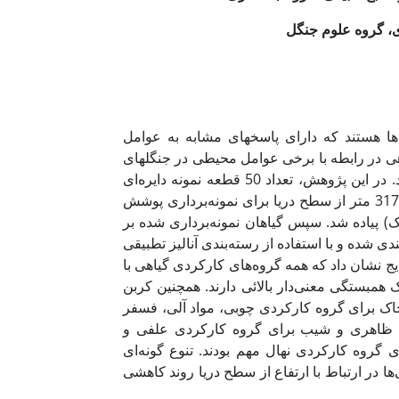
زی، گروه علوم جنگل
Plant functional gr) گروهی از گونه‌ها هستند که دارای پاسخ­های مشابه به عوامل
ی در رابطه با برخی عوامل محیطی در جنگلهای
کوهستانی زاگرس جنوبی در استان خوزستان-شهرستان باغ‌ملک انجام شد. در این پژوهش، تعداد 50 قطعه نمونه دایره‌ای
1000 متر مربعی به صورت انتخابی تصادفی در محدوده ارتفاعی 643 تا 3172 متر از سطح دریا برای نمونه‌برداری پوشش
 پیاده شد. سپس گیاهان نمونه‌برداری شده بر
شده و با استفاده از رسته‌بندی آنالیز تطبیقی
ج نشان داد که همه گروه‌های کارکردی گیاهی با
 همبستگی معنی‌دار بالائی دارند. همچنین کربن
ک برای گروه کارکردی چوبی‌، مواد آلی، فسفر
ظاهری و شیب برای گروه کارکردی علفی و
روه کارکردی نهال مهم بودند. تنوع گونه‌ای
ها‌ در ارتباط با ارتفاع از سطح دریا روند کاهشی