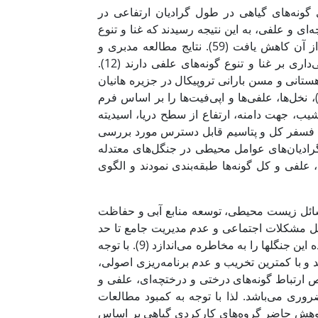
San) با بررسی تنوع و غنای گونه‌های گیاهی در طول گرادیان ارتفاعی در
ی و علفی، به این نتیجه رسیدند که غنا و تنوع
همه گروه‌های کارکردی تا ارتفاع 3200 متر از سطح دریا افزایش و بعد از آن کاهش یافت (59). نتایج مطالعه مدبری و
مینائی (1393) در جنگل‌های خرم‌آباد نیز نشان داد که مواد آلی تأثیر معنی‌داری بر غنا و تنوع گونه‌های علفی دارند (12).
گل‌های کوهستانی و مسن بارانی تروپیکال در جزیره هانیان
ر چین، شش گروه کارکردی درختی، درختچه‌ای، گیاهان بالارونده (liana)، نخل‌ها، علفی‌ها و اپی‌فیت‌ها را بر اساس فرم
ب، جهت دامنه، ارتفاع از سطح دریا، اسیدیته
، فسفر کل و پتاسیم قابل دسترس مورد بررسی
ه تنوع گیاهی در طول گرادیان‌های عوامل محیطی در جنگل‌های معتدله
لفی و کل گونه‌ها طبقه‌بندی نمودند و الگوی
ائل زیست محیطی، توسعه منابع آبی و حفاظت
هستند. این جنگل‌ها در دهه‎‌های اخیر به دلیل مشکلات اجتماعی و عدم مدیریت جامع تا حد
زیادی تخریب شده‌اند و توان بالقوه خود را از دست داده‌اند که این روند، آینده این جنگل­ها را به مخاطره می‌اندازد (9). با توجه
د و با کمترین تخریب و عدم برنامه‌ریزی اصولی،
ص ارتباط گونه‌های درختی و درختچه‌ای، علفی و
وری می‌باشد. لذا با توجه به کمبود مطالعات
ژوهش حاضر گروه‌های کارکردی گیاهی بر اساس