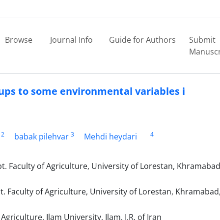
Browse
Journal Info
Guide for Authors
Submit
Manuscr
oups to some environmental variables i
2
3
4
babak pilehvar
Mehdi heydari
pt. Faculty of Agriculture, University of Lorestan, Khramabad,
t. Faculty of Agriculture, University of Lorestan, Khramabad, 
riculture, Ilam University, Ilam, I.R. of Iran