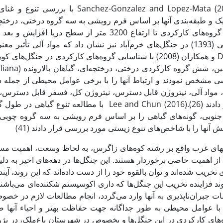
chez-Gonzalez and Lopez-Mata (2005
 و طبقه‌بندی آنها بر اساس فرم رویشی به سه گروه درختی، درختچه‌ا
Deng و همکاران (2008) با شناسایی گروه‌های کارکردی در جن
د
ی مشخص نمودند و ارتباط آنها را با برخی عوامل محیطی از جمله شی
 مواد آلی، نیتروژن قابل دسترس، نیتروژن کل، فسفر قابل دسترس
قرار دادند (26).Lee and Chun (2016) با مطالع
جنوبی، گونه‌های گیاهی را بر اساس فرم رویشی به سه گروه چوبی، ع
ش آنها را با شاخص‌های تنوع زیستی مورد بررسی قرار دادند (41)
های غرب واقع بر رشته کوه‌های زاگرس، به لحاظ وسعت، اهمیت مس
خاک از اهمیت خاصی برخوردار 
ند فزاینده تخریب این جنگل‌ها که داری اکوسیستم شکننده‌ای می‌باشن
 جبران‌ناپذیری به آنها وارد می‌گردد، انجام مطالعات لازم در خصو
 با عوامل محیطی به طور جداگانه جهت حفاظت بهتر و احیاء آنها ضر
‌های کارکردی در این جنگل‌ها و بخصوص در شهرستان باغ‌ملک، در پ