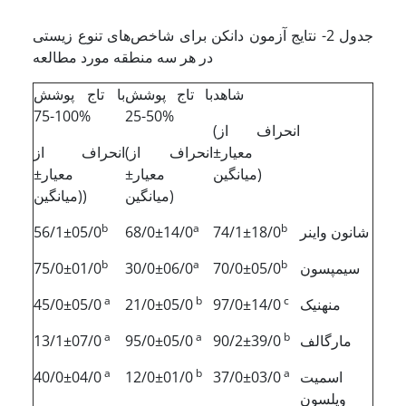
جدول 2- نتایج آزمون دانکن برای شاخص‌های تنوع زیستی
در هر سه منطقه مورد مطالعه
شاهد
با تاج پوشش
با تاج پوشش
100-75%
50-25%
(انحراف از
معیار±
(انحراف از
انحراف از
میانگین)
معیار±
معیار±
میانگین)
میانگین))
b
a
b
شانون واینر
74/1±18/0
68/0±14/0
56/1±05/0
b
a
b
سیمپسون
70/0±05/0
30/0±06/0
75/0±01/0
a
b
c
منهنیک
97/0±14/0
21/0±05/0
45/0±05/0
a
a
b
مارگالف
90/2±39/0
95/0±05/0
13/1±07/0
a
b
a
اسمیت
37/0±03/0
12/0±01/0
40/0±04/0
ویلسون