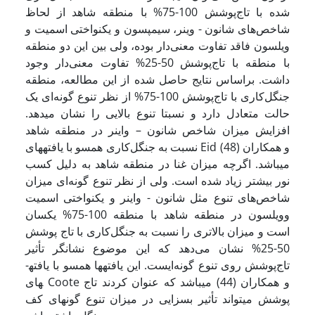
شده با تاج‌پوشش 100-75% با منطقه شاهد از لحاظ
شاخص‌های شانون - وینر، سیمپسون و یکنواختی اسمیت و
ویلسون فاقد تفاوت معنی‌دار بوده، ولی بین این دو منطقه
با منطقه با تاج‌پوشش 50-25% تفاوت معنی‌دار وجود
داشت. براساس نتایج حاصل شده از این مطالعه، منطقه
جنگل‌کاری با تاج‌پوشش 100-75% از نظر تنوع گونه‌ای یک
حالت متعادل دارد و نسبتا تنوع بالایی را نشان می­دهد.
افزایش میزان شاخص شانون – واینر در منطقه شاهد
نسبت به جنگل‌کاری همسو با یافته­های Eid و همکاران (48)
می­باشد. اگرچه میزان غنا در منطقه شاهد به دلیل کسب
نور بیشتر زیاد شده است. ولی از نظر تنوع گونه‌ای میزان
شاخص‌های تنوع مثل شانون - واینر و یکنواختی اسمیت
وویلسون در منطقه شاهد با منطقه 100-75% یکسان
است و میزان بالاتری را نسبت به جنگل‌کاری با تاج پوشش
50-25% نشان می‌دهد که این موضوع نشانگر تأثیر
تاج‌پوشش روی تنوع گونه‌ایست. این یافته­ها همسو با یافته­
های Coote و همکاران (44) می­باشد که عنوان کردند تاج
پوشش می­تواند تأثیر بسزایی در میزان تنوع گونه­ای کف