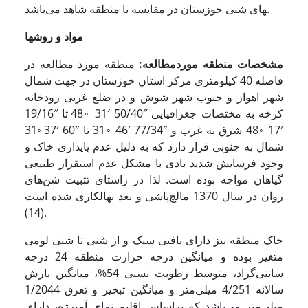
های شنی خوزستان در مقایسه با منطقه شاهد می‌باشد.
مواد و روشها
مشخصات منطقه مورد
مطالعه:
منطقه مورد مطالعه در
فاصله 40 کیلومتری مرکز استان خوزستان در جهت شمال
شهر اهواز و جنوب شهر شوش و در ضلع غربی رودخانه
کرخه به مختصات جغرافیایی ″50/40 ′31 ◦48 تا ″19/16
′17 ◦48 شرق به غرب و ″77/34 ′46 ◦31 تا ″60 ′37 ◦31
شمال به جنوبی قرار دارد که به دلیل عدم پایداری خاک و
وجود فرسایش شدید بادی با مشکل عدم استقرار طبیعی
گیاهان مواجه بوده است. لذا در راستای تثبیت شن‌های
روان در سال 1370 مالچ‌پاشی و بعد نهالکاری شده است
(14).
خاک منطقه نیز دارای بافتی سبک و از شنی تا شنی لومی
متغیر بوده و میانگین درجه حرارت منطقه 24 درجه
سانتی‌گراد، متوسط رطوبت نسبی 54%، میانگین بارش
سالانه 4/251 میلی‌متر و میانگین تبخیر و تعرق 1/2044
میلی‌متر می‌باشد که براساس اقلیم نمای آمبرژه، دارای