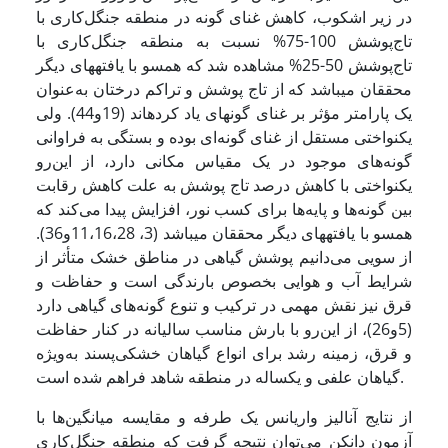
در زیر اشکوب، کاهش غنای گونه در منطقه جنگل‌کاری با
تاج‌پوشش 100-75% نسبت به منطقه جنگل‌کاری با
تاج‌پوشش 50-25% مشاهده شد که همسو با یافته­های دیگر
محققان می­باشد که از تاج پوشش و تراکم درختان به‌عنوان
یک پارامتر مؤثر بر غنای گونه­ای یاد کرده­اند (19و44). ولی
یکنواختی مستقل از غنای گونه‌ای بوده و بستگی به فراوانی
گونه‌های موجود در یک مقیاس مکانی دارد، از این‌رو
یکنواختی با کاهش درصد تاج پوشش به علت کاهش رقابت
بین گونه‌ها و پایه‌ها برای کسب نور، افزایش پیدا می‌کند که
همسو با یافته­های دیگر محققان می­باشد (3، 11،16،28و36).
از سویی می‌دانیم پوشش گیاهی در مناطق خشک متأثر از
شرایط آب و هوایی بخصوص بارندگی است و حفاظت و
قرق نیز نقش مهمی در ترکیب و تنوع گونه‌های گیاهی دارد
(5و26)، از این‌رو با بارش مناسب سالیانه در کنار حفاظت
و قرق، زمینه رشد برای انواع گیاهان خشکی‌پسند به‌ویژه
گیاهان علفی و یکساله در منطقه شاهد فراهم شده است.
از نتایج آنالیز واریانس یک طرفه و مقایسه میانگین‌ها با
آزمون دانکن می‌توان نتیجه گرفت که منطقه جنگل‌کاری