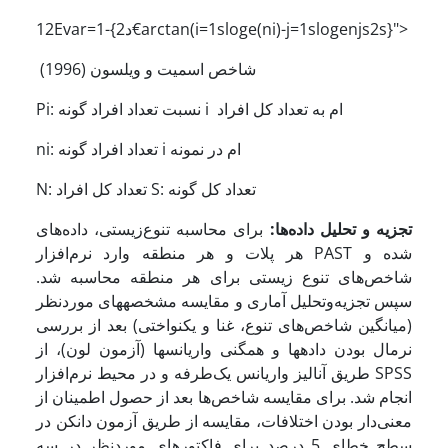
12Evar=1-{2د€arctan(i=1sloge(ni)-j=1slogenjs2s}">
شاخص اسمیت و ویلسون (1996)
Pi: نسبت تعداد افراد گونه i ام به تعداد کل افراد
ni: تعداد افراد گونه i ام در نمونه
N: تعداد کل افراد S: تعداد کل گونه
تجزیه‌ و تحلیل داده‌ها:
برای محاسبه تنوع‌زیستی، داده‌های
هر پلات و هر منطقه وارد نرم‌افزار PAST شده و
شاخص‌های تنوع ‌زیستی برای هر منطقه محاسبه شد.
سپس تجزیه‌و‌تحلیل آماری و مقایسه مشخصه­های موردنظر
(میانگین شاخص‌های تنوع، غنا و یکنواختی) بعد از بررسی
نرمال بودن داده­ها و همگنی واریانس­ها (آزمون لون)، از
طریق آنالیز واریانس یک‌طرفه و در محیط نرم‌افزار SPSS
انجام شد. برای مقایسه شاخص‌ها بعد از حصول اطمینان از
معنی‌دار بودن اختلافات، مقایسه از طریق آزمون دانکن در
سطح خطای 5 درصد برای فاکتورهای موردنظر در سه