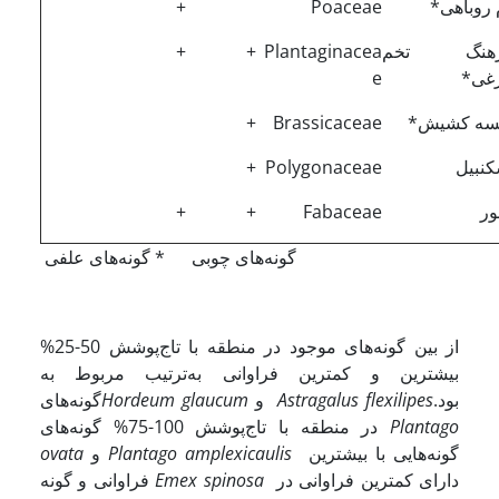
 روباهی*
Poaceae
+
رهنگ تخم
Plantaginacea
+
+
غی*
e
سه کشیش*
Brassicaceae
+
نبیل
Polygonaceae
+
ر
Fabaceae
+
+
 گونه‌های چوبی * گونه‌های علفی
از بین گونه‌های موجود در منطقه با تاج‌پوشش 50-25%
بیشترین و کمترین فراوانی به‌ترتیب مربوط به
بود.
Astragalus flexilipes
و
Hordeum glaucum
گونه‌های
Plantago
در منطقه با تاج‌پوشش 100-75% گونه‌های
گونه‌هایی با بیشترین
Plantago amplexicaulis
و
ovata
دارای کمترین فراوانی در
Emex spinosa
فراوانی و گونه