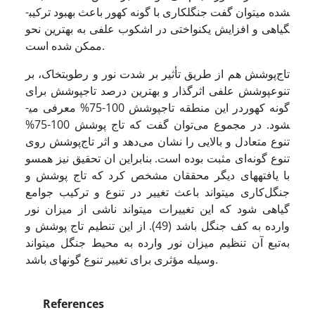
شده­ می­توان ­گفت جنگل­کاری با گونه کهور باعث بهبود ترکیب­
گیاهی و افزایش یکنواختی در اشکوب علفی به بهترین نحو
ممکن شده است.
تاج‌پوشش هم از طریق تأثیر بر شدت نور و رطوبت­خاک، بر
تنوع­پوشش علفی اثرگذار و بهترین درصد تاج­­پوشش برای
گونه کهوردر این منطقه تاج­پوشش 100-75% معرفی می­
شود. در مجموع می‌توان گفت که تاج پوشش 100-75%
تنوع متعادل و بالایی را نشان می‌دهد و اثر تاج‌پوشش روی
تنوع گونه‌ای مثبت بوده است. بنابراین ان تحقیق نیز همسو
با یافته­های دیگر محققان مشخص کرد که تاج پوشش و
جنگل‌کاری می­تواند باعث تغییر در تنوع و ترکیب جوامع
گیاهی شود که این تغییرات می­تواند ناشی از میزان نور
وارده به کف جنگل باشد (49). از این تنطیم تاج پوشش و
به‌تبع آن تنظیم میزان نور وارده به محیط جنگل می­تواند
وسیله مؤثری برای تغییر تنوع گونه­ای باشد.
References