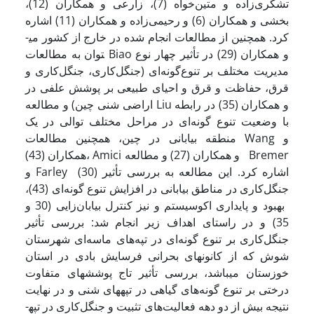
تشکری‌زاده و متین‌خواه (7)، زارعی و همکاران (12)،
بخشی و همکاران (6) و رحیمی‌زاده و همکاران (11) اشاره
کرد. همچنین از مطالعات انجام شده در خارج از کشور می­
توان به مطالعات Biao و همکاران (29) در تأثیر چهار نوع
مدیریت مختلف بر تنوع‌گونه‌ای (جنگل‌کاری، جنگل‌کاری و
قرق، حفاظت و قرق و احیای طبیعی بر پوشش علفی در
اراضی شنی چین) و مطالعه Liu و همکاران (35) در رابطه
با وضعیت تنوع گونه‌ای در مراحل مختلف توالی در یک
منطقه بیابانی در چین، همچنین مطالعات Wang و
همکاران (43)، Amici و همکاران (27) و مطالعه Bremer
و Farley (30) اشاره کرد. این مطالعه به بررسی تأثیر
جنگل‌کاری در مناطق بیابانی در افزایش تنوع گونه‌ای (43)،
بهبود و پایداری اکوسیستم و نیز کنترل بیابان‌زایی (30 و
35) و در راستای اهداف زیر انجام شد: بررسی تأثیر
جنگل‌کاری بر تنوع گونه‌ای در تپه‌های ماسه‌ای شهرستان
شوش که از کانونهای بحرانی فرسایش بادی در استان
خوزستان می­باشد، بررسی تأثیر تاج پوشش­های متفاوت
درختی بر تنوع گونه‌های گیاهی در تپه­های شنی و در نهایت
نتیجه بیش از دو دهه فعالیت‌های تثبیت و جنگل‌کاری در تپه­