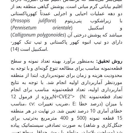
اقلیم بیابانی گرم میانی است. پوشش گیاهی منطقه بعد از
دو دهه عملیات احیایی و اجرایی عمدتاً ‌کهورپاکستانی
) با زیراشکوب ‌پنی‌زیتوم
Prosopis juliflora
(
) و اسکنبیل
Pennisetum orientale
(
) می­باشد که پوشش درختی آن
Calligonum polygonoides
(
دارای دو تیپ انبوه کهور پاکستانی و تیپ تنک کهور-
اسکنبیل است (14).
روش تحقیق:
به‌منظور برآورد بهینه تعداد نمونه و سطح
قطعه‌نمونه مناسب برای مطالعه تنوع گونه‌ای و با توجه به
محدودیت هزینه و زمان برای نمونه‌برداری، ابتدا از منطقه
موردنظر آماربرداری اولیه انجام شد. با توجه به نتایج
آماربرداری اولیه، تعداد قطعه‌نمونه مناسب برای انجام
پروژه از فرمول
12N=CVE2"> (N: تعداد قطعه‌نمونه
مناسب، cv: ضریب تغییرات، E: درصد خطا) با میزان
خطای آماری 10 درصد تعیین شد. در نهایت در هر منطقه
15 قطعه نمونه (500 و 400 مترمربع به‌ترتیب برای
جنگل‌کاری و شاهد) به صورت تصادفی سیستماتیک پیاده
شد (مساحت پلاتها در مناطق با روش حداقل سطح تعیین