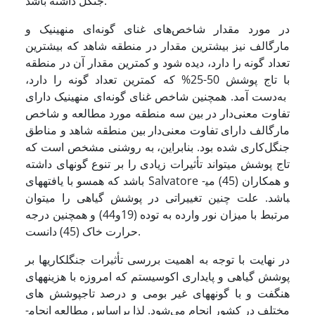
جنگل داشته باشد.
در مورد مقدار شاخص‌های غنای گونه‌ای منهینیک و
مارگالف نیز بیشترین مقدار در منطقه شاهد که بیشترین
تعداد گونه را دارد، دیده شود و کمترین مقدار آن در منطقه
با تاج پوشش 50-25% که کمترین تعداد گونه را دارد،
به‌دست آمد. همچنین شاخص‌ غنای گونه‌ای منهینیک دارای
تفاوت معنی‌دار در بین سه منطقه مورد مطالعه و شاخص
مارگالف دارای تفاوت معنی‌دار بین منطقه شاهد و مناطق
جنگل‌کاری شده بود. بنابراین، به روشنی مشخص است که
تاج پوشش می­تواند تأثیرات زیادی را بر تنوع گونه­ای داشته
باشد که همسو با یافته­های Salvatore و همکاران (45) می­
باشد. علت چنین تغییراتی در پوشش گیاهی را می­توان
مرتبط با میزان نور وارده به توده (19و44) و همچنین درجه
حرارت خاک (45) دانست.
در نهایت با توجه به اهمیت بررسی تأثیرات جنگل­کاری­ها بر
پوشش گیاهی و پایداری اکوسیستم که امروزه با هزینه­های
هنگفت و با گونه­های غیر بومی و درصد تاج­پوشش های
مختلف در کشور انجام می‌شود. لذا براساس مطالعه انجام­