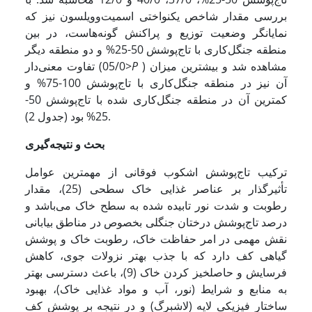
بررسی مقدار شاخص یکنواختی اسمیت‌و‌ویلسون نیز که
نمایانگر وضعیت توزیع و پراکنش گونه‌هاست، در بین
منطقه جنگل‌کاری با تاج‌پوشش 50-25% و دو منطقه دیگر
) مشاهده شد و بیشترین میزان
P
تفاوت معنی‌دار (05/0>
آن نیز در منطقه جنگل‌کاری با تاج‌پوشش 100-75% و
کمترین آن در منطقه جنگل‌کاری شده با تاج‌پوشش 50-
25% بود (جدول 2).
بحث و نتیجه‌گیری
ترکیب تاج‌پوشش اشکوب فوقانی از مهمترین عوامل
تأثیرگذار بر عناصر غذایی خاک سطحی (25)، مقدار
رطوبت و شدت نور تابیده شده به سطح خاک می‌باشد و
درصد تاج‌پوشش درختان جنگلی بخصوص در مناطق بیابانی
نقش مهمی در امر حفاظت خاک، رطوبت خاک و پوشش
گیاهی کف دارد که با جذب بهتر نزولات جوی، کاهش
فرسایش و حاصلخیز کردن خاک (9)، باعث دسترسی بهتر
به منابع و شرایط (نور، آب و مواد غذایی خاک)، بهبود
ساختار فیزیکی لایه (لاشبرگ) و در نتیجه بر پوشش کف