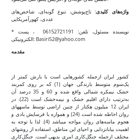
واژه‌های کلیدی
: تاج‌پوشش، تنوع گونه‌ای، شاخص‌های
عددی، کهور‌آمریکایی
* نویسنده مسئول، تلفن: 06152721191 ، پست
الکترونیکی: Basiri52@yahoo.com
مقدمه
کشور ایران از‌جمله کشورهایی است با بارش کمتر از
یک‌سوم متوسط‌ بارندگی جهان (1) که بر روی کمربند
خشک نیمکره شمالی واقع شده و 60 و 35 درصد آن
به‌ترتیب دارای اقلیم خشک و نیمه‌خشک است (22). در
ایران 12‌ میلیون هکتار از چنین اراضی توسط ماسه­های
روان احاطه شده است (24) و همواره با فرسایش بادی و
هجوم ماسه‌های روان مواجه می­باشد (4). لذا با توجه به
اهمیت بیابان­زدایی و احیای این مناطق، استفاده از روش­های
مختلف ازجمله جنگل‌کاری امر‌ی بدیهی است. جنگل‌کاری