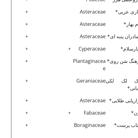
تاری عربی*
Asteraceae
+
م بهار*
Asteraceae
+
ادران پنبه ای*
Asteraceae
+
یارسلام*
Cyperaceae
+
+
رهنگ شن روی*
Plantaginacea
+
e
ک لک لکی
Geraniaceae
+
بانی*
ارپایی طلایی*
Asteraceae
+
ن*
Fabaceae
+
+
تاب پرست*
Boraginaceae
+