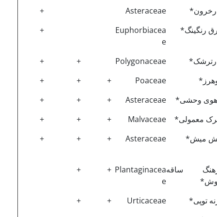
رخرون*
Asteraceae
+
رق رنگینگ*
Euphorbiacea
+
e
رترشک*
Polygonaceae
+
+
هرز*
Poaceae
+
+
+
هوی وحشی*
Asteraceae
+
+
+
یرک معمولی*
Malvaceae
+
+
+
ش میش*
Asteraceae
+
+
+
رهنگ ساقه
Plantaginacea
+
+
وش*
e
نه توپی*
Urticaceae
+
+