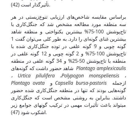
تأثیرگذار است (42).
براساس مقایسه شاخص‌های ارزیابی تنوع‌زیستی در هر
سه منطقه مورد مطالعه مشخص شد که جنگل‌کاری با
تاج‌پوشش 100-75% بیشترین یکنواختی و منطقه شاهد
بیشترین غنای گونه‌ای را دارد. به طور کلی می‌توان گفت 1
گونه چوبی و 9 گونه علفی در توده جنگل‌کاری شده با
تاج‌پوشش 100-75% و 2 گونه چوبی و 12 گونه علفی در
منطقه با تاج‌پوشش 50-25% و 34 گونه علفی در منطقه
Plantago amplexicaulis
شاهد حضور داشت که گونه‌های
،
Urtica pilulifera
،
Polypogon monspeliensis
،
ازجمله
Capsella bursa-pastoris
و
Plantago ovata
گونه‌هایی بودند که تنها در منطقه جنگل‌کاری شده حضور
داشتند. بنابراین به روشنی مشخص است که جنگل‌کاری
می­تواند باعث تأثیرات مهمی در ترکیب گونه­ای جوامع زیر
اشکوب شود (47).