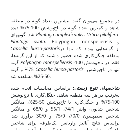
در مجموع می‌توان گفت بیشترین تعداد گونه در منطقه
شاهد و کمترین تعداد گونه در تاج‌پوشش 100-75% دیده
،
Urtica pilulifera
،
Plantago amplexicaulis
شد. گونه­های
، Polypogon monspeliensis و
Plantago ovata
از گونه‌هایی بودند که تنها در
Capsella bursa-pastoris
منطقه جنگل‌کاری شده حضور داشتند که از این گونه‌ها،
فقط در تاج­پوشش 100-
Polypogon monspeliensis
گونه
تنها در تاج­پوشش
Capsella bursa-pastoris
75% و گونه
50-25% مشاهده شد.
شاخص­های تنوع زیستی:
براساس محاسبات انجام شده
به‌ترتیب در هر سه منطقه شاهد، جنگل‌کاری با تاج‌‌پوشش
100-75% و جنگل‌کاری با تاج‌‌پوشش 50-25%، میانگین
شاخص شانون‌- واینر 74/1، 56/1 و 68/0 و میانگین
شاخص سیمپسون 70/0، 75/0 و 30/0 برآورد شد.
براساس نتایج آنالیز واریانس یک‌طرفه برای شاخص
ناهمگنی شانون‌واینر مشخص شد که مقدار آن در منطقه