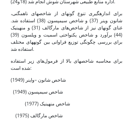
اداره منابع طبیعی شهرستان شوش انجام شد (18و24).
برای اندازه­گیری تنوع گونه­ای از شاخص­های ناهمگنی،
شانون وینر (37) و شاخص سیمپسون (38) استفاده شد.
غنای گونه­ای نیز از شاخص‌های مارگالف (31) و منهینیک
(44) برآورد و شاخص یکنواختی اسمیت و ویلسون (39)
برای بررسی چگونگی توزیع فراوانی بین گونه­های مختلف
استفاده شد.
برای محاسبه شاخص­های بالا از فرمول‌های زیر استفاده‌
شده است:
شاخص شانون –واینر (1949)
شاخص سیمپسون (1949)
شاخص منهینیک (1977)
شاخص مارگالف (1975)