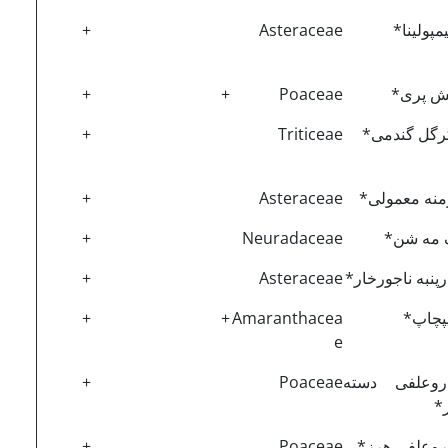
پولینا*
Asteraceae
+
ش پری*
Poaceae
+
+
رگل گندمی*
Triticeae
+
منه معمولی*
Asteraceae
+
 مه شن*
Neuradaceae
+
پنبه ناجورخار*
Asteraceae
+
پچاپ*
Amaranthacea
+
+
e
روعلفی دسته
Poaceae
+
ر*
روعلفی هرز*
Poaceae
+