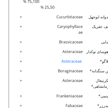
100ـ75 %
50ـ25 %
وانه ابوجهل
Cucurbitaceae
+
ف عقربک
Caryophyllace
+
ae
دابی
Brassicaceae
+
هوسای نوکدار
Asteraceae
+
اگو*
Asteraceae
+
 سنگدانه*
Boraginaceae
+
رتیغال
Asteraceae
+
مانشاهی*
نمی*
Frankeniaceae
+
درزر*
Fabaceae
+