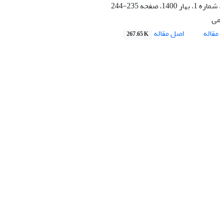
235-244
می
اصل مقاله
قاله
267.65 K