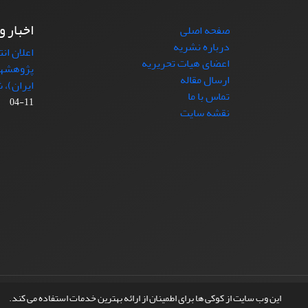
اخبار و
صفحه اصلی
درباره نشریه
اعلان ان
اعضای هیات تحریریه
پژوهشها
ارسال مقاله
ایران)، شماره (4)
تماس با ما
11-04
نقشه سایت
© سامانه مدیریت نشریات علمی.
طراحی و پیاده سازی از
این وب سایت از کوکی ها برای اطمینان از ارائه بهترین خدمات استفاده می کند.