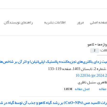
فحه اصلی
مرور
اطلاعات نشریه
راهنمای نویسندگان
اژه‌ها =
کاهو
الات:
2
زدای باکتری‌های تجزیه‌کننده پلاستیک (پلی‌اتیلن) و اثر آن بر شاخص‌های رشد بذر کا
119-133
10.22034/jpr.2024.
اهری، سنبل ناظری
اصل مقاله
قاله
1.05 M
CuO) بر رشد گیاه کاهو و جذب آن توسط گیاه در شرایط گلخانه