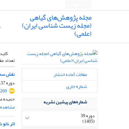
English
مجله پژوهش‌های گیاهی
(مجله زیست شناسی ایران)
ص
(علمی)
کلیدو
تعداد مق
نقش سمیت 
مقالات آماده انتشار
دوره 37، شماره 2، تابستان 1403، صفحه
شماره جاری
2269
حمیده مظ
شماره‌های پیشین نشریه
مشاهده م
دوره 39
(1405)
اثر نانو ذرات اکسید مس (-NPs