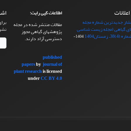
 اعلانات
اشت
اطلاعات کپی رایت:
تشار جدیدترین شماره مجله
برای
مقالات منتشر شده در مجله
ی گیاهی (مجله زیست شناسی
نشر
پژوهشهای گیاهی مجوز
38، زمستان1404
1404-
دسترسی آزاد دارند.
published
papers
by
journal of
plant research
is licensed
under
CC BY 4.0
سیناوب