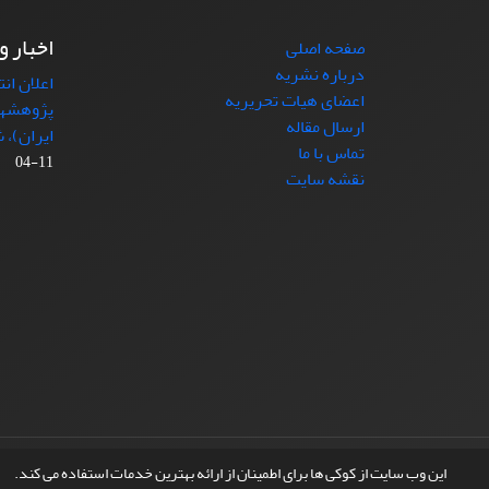
اخبار و
صفحه اصلی
درباره نشریه
اعلان ان
اعضای هیات تحریریه
پژوهشها
ارسال مقاله
ایران)، شماره (4)
تماس با ما
11-04
نقشه سایت
© سامانه مدیریت نشریات علمی.
طراحی و پیاده سازی از
این وب سایت از کوکی ها برای اطمینان از ارائه بهترین خدمات استفاده می کند.