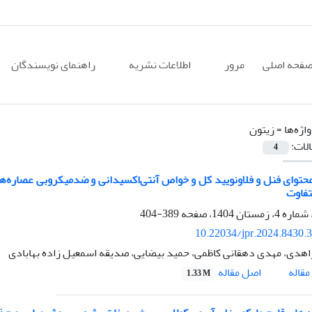
فحه اصلی
مرور
اطلاعات نشریه
راهنمای نویسندگان
اژه‌ها =
زیتون
الات:
4
تفاوت
389-404
10.22034/jpr.2024.8430.
اهدی، مهدی دهقانی کاظمی، حمید بیضایی، صدیقه اسمعیل زاده بهابادی
اصل مقاله
قاله
1.33 M