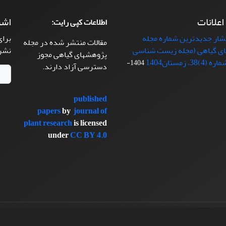
 اعلانات
اشت
اطلاعات کپی رایت:
تشار جدیدترین شماره مجله
برای
مقالات منتشر شده در مجله
ی گیاهی (مجله زیست شناسی
نشر
پژوهشهای گیاهی مجوز
38، زمستان1404
1404-
دسترسی آزاد دارند.
published
papers
by
journal of
plant research
is licensed
under
CC BY 4.0
سیناوب