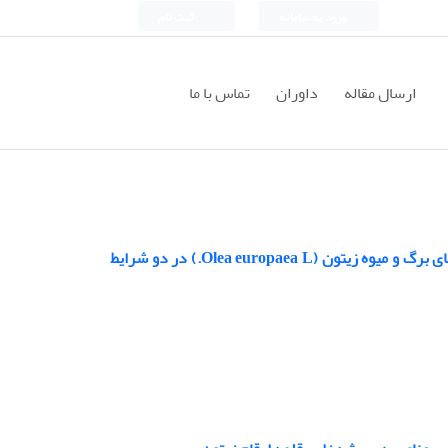
ورود به سامانه
ثبت نام
ارسال مقاله
داوران
تماس با ما
مقایسه محتوای فنل و فلاونویید کل و خواص آنتی‌اکسیدانی و ضدمیکروبی عصاره‌های برگ و میوه زیتون (Olea europaea L.) در دو شرایط