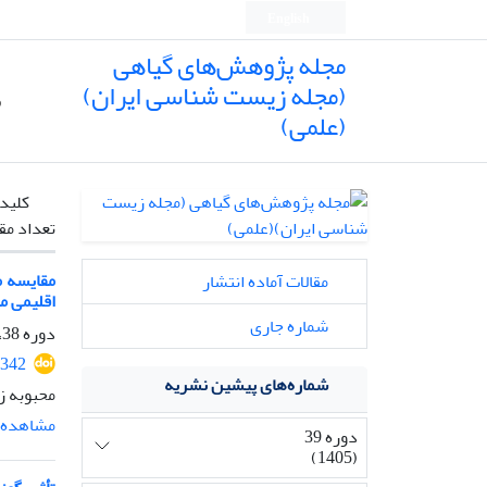
English
مجله پژوهش‌های گیاهی
(مجله زیست شناسی ایران)
ص
(علمی)
کلیدو
تعداد مق
مقالات آماده انتشار
اقلیمی م
شماره جاری
دوره 38، شماره 4، زمستان 1404، صفحه
3342
شماره‌های پیشین نشریه
محبوبه ز
مشاهده م
دوره 39
(1405)