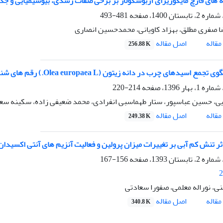
نه های قارچ مایکوریزای آربوسکولار بر برخی صفات رشدی، بیوشیمیایی و جذ
481-493
 صفری مطلق، بهزاد کاویانی، محمدحسین انصاری
اصل مقاله
قاله
256.88 K
 اسیدهای چرب در دانه زیتون (Olea europaea L.) رقم های شنگه و ماری طی مراحل نمو میوه
214-220
یی، حسین عباسپور، ستار طهماسبی انفرادی، محمد ضعیفی زاده، سکینه سع
اصل مقاله
قاله
249.38 K
 تنش کم آبی بر تغییرات میزان پرولین و فعالیت آنزیم های آنتی اکسیدان در سه رقم زی
156-167
2
نی، نوراله معلمی، صفورا سعادتی
اصل مقاله
قاله
340.8 K