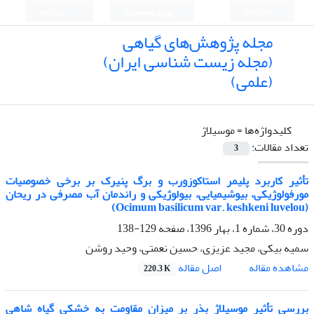
English
ورود به سامانه
ثبت نام
مجله پژوهش‌های گیاهی
(مجله زیست شناسی ایران)
(علمی)
کلیدواژه‌ها =
موسیلاژ
تعداد مقالات:
3
تأثیر کاربرد پلیمر استاکوزورب و برگ پنیرک بر برخی خصوصیات
مورفولوژیکی، بیوشیمیایی، بیولوژیکی و راندمان آب مصرفی در ریحان
(Ocimum basilicum var. keshkeni luvelou)
دوره 30، شماره 1، بهار 1396، صفحه
129-138
سمیه بیکی، مجید عزیزی، حسین نعمتی، وحید روشن
اصل مقاله
مشاهده مقاله
220.3 K
بررسی تأثیر موسیلاژ بذر بر میزان مقاومت به خشکی گیاه شاهی