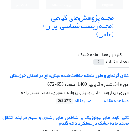
English
ورود به سامانه
ثبت نام
مجله پژوهش‌های گیاهی
(مجله زیست شناسی ایران)
(علمی)
کلیدواژه‌ها =
ماده خشک
تعداد مقالات:
2
غنای گونه‌ای و فلور منطقه حفاظت شده میش‌داغ در استان خوزستان
دوره 34، شماره 3، پاییز 1400، صفحه
658-672
مهری دیناروند، عادل جلیلی، پروانه عشوری، محمد حسن زاده
اصل مقاله
مشاهده مقاله
261.37 K
تاثیر کود های بیولوژیک بر شاخص های رشدی و سهم فرایند انتقال
مجدد ماده خشک در عملکرد دانه گندم