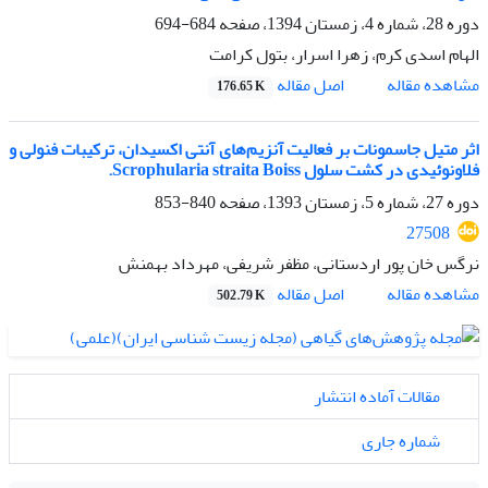
دوره 28، شماره 4، زمستان 1394، صفحه
684-694
الهام اسدی کرم، زهرا اسرار، بتول کرامت
اصل مقاله
مشاهده مقاله
176.65 K
اثر متیل جاسمونات بر فعالیت آنزیم‌های آنتی اکسیدان، ترکیبات فنولی و
فلاونوئیدی در کشت سلول Scrophularia straita Boiss.
دوره 27، شماره 5، زمستان 1393، صفحه
840-853
27508
نرگس خان پور اردستانی، مظفر شریفی، مهرداد بهمنش
اصل مقاله
مشاهده مقاله
502.79 K
مقالات آماده انتشار
شماره جاری