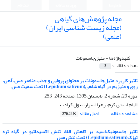
English
ورود به سامانه
ثبت نام
مجله پژوهش‌های گیاهی
(مجله زیست شناسی ایران)
(علمی)
کلیدواژه‌ها =
متیل‌جاسمونات
تعداد مقالات:
3
تاثیر کاربرد متیل‌جاسمونات بر محتوای پرولین و جذب عناصر مس، آهن،
روی و منیزیم در گیاه شاهی(Lepidium sativum) تحت سمیت مس
دوره 29، شماره 2، تابستان 1395، صفحه
243-253
الهام اسدی کرم، زهرا اسرار، بتول کرامت
اصل مقاله
مشاهده مقاله
270.24 K
تاثیر جاسمونیک‌اسید بر کاهش القاء تنش اکسیداتیو در گیاه تره
تیزک(Lepidium sativum) تحت تنش مس