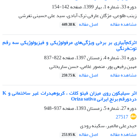
دوره 33، شماره 1، بهار 1399، صفحه
142-154
زینب طلوعی، مژگان عارفی ترک آبادی، سید علی حسینی تفرشی
اصل مقاله
مشاهده مقاله
449.38 K
اثرکم‌آبیاری بر برخی ویژگی‌های مرفولوژیکی و فیزیولوژیکی سه رقم
توت‌فرنگی
دوره 31، شماره 4، زمستان 1397، صفحه
822-837
مهین رفیعی پور، منصور غلامی، حسن ساریخانی
اصل مقاله
مشاهده مقاله
259.75 K
اثر سیلیکون روی میزان فیتو کلات ، کربوهیدرات غیر ساختمانی و K
دردورقم برنج ایرانی Oriza sativa
دوره 27، شماره 5، زمستان 1393، صفحه
937-948
27517
حیدرعلی مالمیر، سکینه رودی
اصل مقاله
مشاهده مقاله
253.95 K