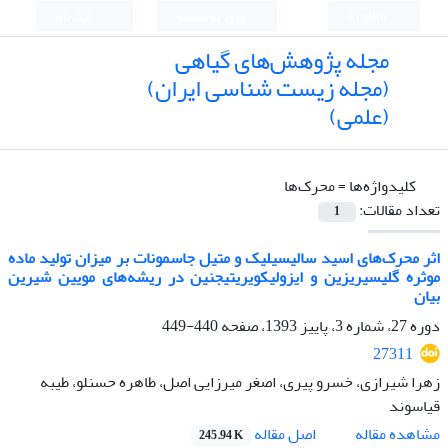
English
ورود به سامانه
ثبت نام
مجله پژوهش‌های گیاهی
(مجله زیست شناسی ایران)
(علمی)
کلیدواژه‌ها =
محرک‌ها
تعداد مقالات:
1
اثر محرک‌های اسید سالیسیلیک و متیل جاسمونات بر میزان تولید ماده
موثره گلیسیریزین و ایزولیکویریتیجنین در ریشه‌های مویین شیرین
بیان
دوره 27، شماره 3، پاییز 1393، صفحه
440-449
27311
زهرا شیرازی، خسرو پیری، اصغر میرزایی اصل، طاهره حسنلو، طیبه
قیاسوند
اصل مقاله
مشاهده مقاله
245.94 K