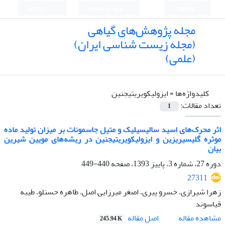
English
ورود به سامانه
ثبت نام
مجله پژوهش‌های گیاهی
(مجله زیست شناسی ایران)
(علمی)
کلیدواژه‌ها =
ایزولیکویریتیجنین
تعداد مقالات:
1
اثر محرک‌های اسید سالیسیلیک و متیل جاسمونات بر میزان تولید ماده
موثره گلیسیریزین و ایزولیکویریتیجنین در ریشه‌های مویین شیرین
بیان
دوره 27، شماره 3، پاییز 1393، صفحه
440-449
27311
زهرا شیرازی، خسرو پیری، اصغر میرزایی اصل، طاهره حسنلو، طیبه
قیاسوند
اصل مقاله
مشاهده مقاله
245.94 K