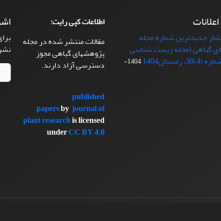
 اعلانات
اشت
اطلاعات کپی رایت:
تشار جدیدترین شماره مجله
برای
مقالات منتشر شده در مجله
ی گیاهی (مجله زیست شناسی
نشر
پژوهشهای گیاهی مجوز
38، زمستان1404
1404-
دسترسی آزاد دارند.
published
papers
by
journal of
plant research
is licensed
under
CC BY 4.0
سیناوب