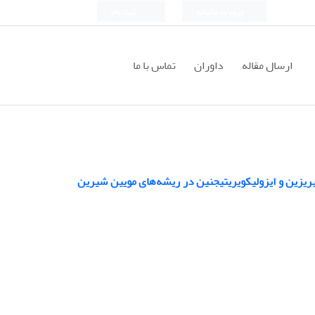
ورود به سامانه
ثبت نام
ارسال مقاله
داوران
تماس با ما
یریزین و ایزولیکویریتیجنین در ریشه‌های مویین شیرین