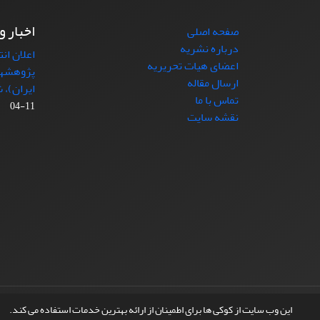
اخبار و
صفحه اصلی
درباره نشریه
اعلان ان
اعضای هیات تحریریه
پژوهشها
ارسال مقاله
ایران)، شماره (4)
تماس با ما
11-04
نقشه سایت
© سامانه مدیریت نشریات علمی.
طراحی و پیاده سازی از
این وب سایت از کوکی ها برای اطمینان از ارائه بهترین خدمات استفاده می کند.