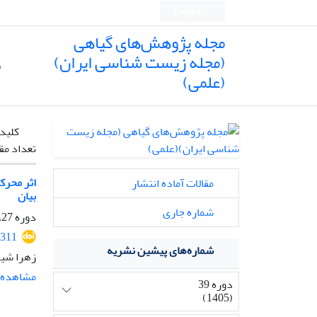
English
مجله پژوهش‌های گیاهی
(مجله زیست شناسی ایران)
ص
(علمی)
کلیدو
تعداد مق
اثر محرک
مقالات آماده انتشار
بیان
شماره جاری
دوره 27، شماره 3، پاییز 1393، صفحه
311
شماره‌های پیشین نشریه
زهرا شیر
مشاهده م
دوره 39
(1405)