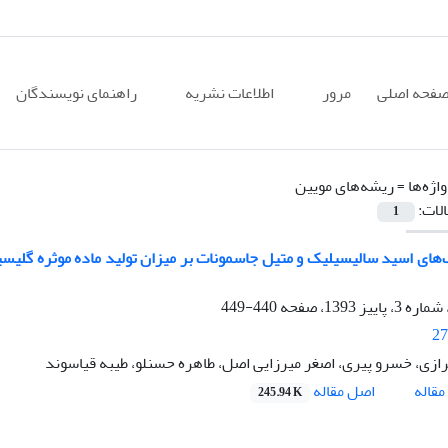
فحه اصلی
مرور
اطلاعات نشریه
راهنمای نویسندگان
اژه‌ها =
ریشه‌های مویین
الات:
1
‌های اسید سالیسیلیک و متیل جاسمونات بر میزان تولید ماده موثره گلیس
440-449
27
ازی، خسرو پیری، اصغر میرزایی اصل، طاهره حسنلو، طیبه قیاسوند
اصل مقاله
قاله
245.94 K