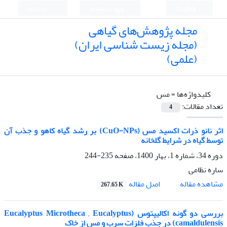
English
ورود به سامانه
ثبت نام
مجله پژوهش‌های گیاهی
(مجله زیست شناسی ایران)
(علمی)
کلیدواژه‌ها =
مس
تعداد مقالات:
4
اثر نانو ذرات اکسید مس (CuO-NPs) بر رشد گیاه کاهو و جذب آن
توسط گیاه در شرایط گلخانه
دوره 34، شماره 1، بهار 1400، صفحه
235-244
ساره نظامی
اصل مقاله
مشاهده مقاله
267.65 K
بررسی دو گونه اکالیپتوس (Eucalyptus Microtheca , Eucalyptus
camaldulensis) در جذب فلزات سرب و مس از خاک