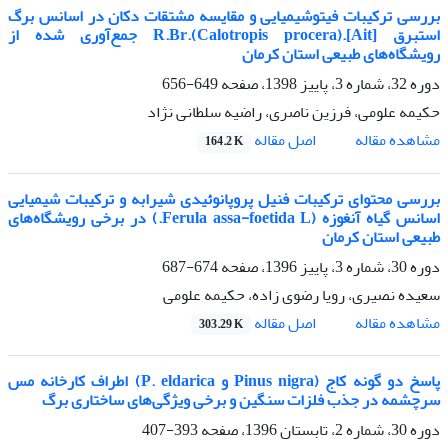
بررسی ترکیبات فیتوشیمیایی و مقایسه مشتقات دکان در اسانس برگ
استبرق [Ait].R.Br.(Calotropis procera) جمع‌آوری شده از
رویشگاه‌های طبیعی استان کرمان
دوره 32، شماره 3، پاییز 1398، صفحه
649-656
حکیمه علومی، فرزین ناصری، راضیه سلطانی نژاد
اصل مقاله
مشاهده مقاله
164.2 K
بررسی محتوای ترکیبات فنیل پروپانوئیدی شیرابه و ترکیبات شیمیایی
اسانس گیاه آنغوزه (Ferula assa-foetida L.) در برخی رویشگاه‌های
طبیعی استان کرمان
دوره 30، شماره 3، پاییز 1396، صفحه
674-687
سعیده نصیری، رویا رضوی زاده، حکیمه علومی
اصل مقاله
مشاهده مقاله
303.29 K
پاسخ دو گونه کاج (Pinus nigra و P. eldarica) اطراف کارخانه مس
سرچشمه در جذب فلزات سنگین و برخی ویژگی‌های ساختاری برگ
دوره 30، شماره 2، تابستان 1396، صفحه
393-407