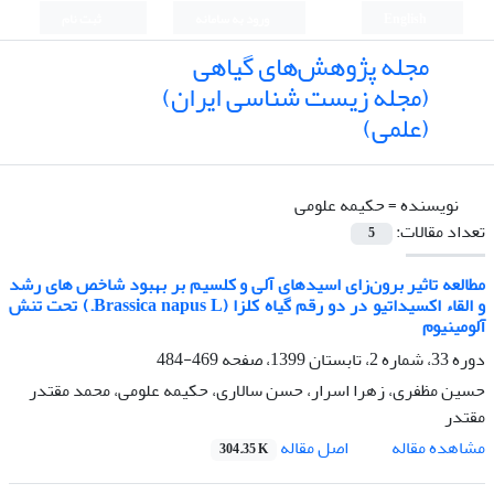
English
ورود به سامانه
ثبت نام
مجله پژوهش‌های گیاهی
(مجله زیست شناسی ایران)
(علمی)
نویسنده =
حکیمه علومی
تعداد مقالات:
5
مطالعه تاثیر برون‌زای اسیدهای آلی و کلسیم بر بهبود شاخص های رشد
و القاء اکسیداتیو در دو رقم گیاه کلزا (Brassica napus L.) تحت تنش
آلومینیوم
دوره 33، شماره 2، تابستان 1399، صفحه
469-484
حسین مظفری، زهرا اسرار، حسن سالاری، حکیمه علومی، محمد مقتدر
مقتدر
اصل مقاله
مشاهده مقاله
304.35 K