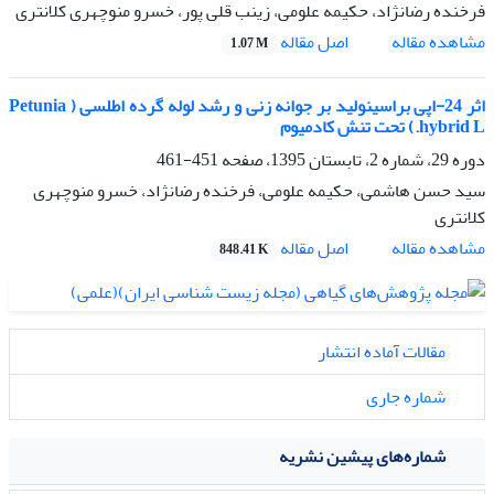
فرخنده رضانژاد، حکیمه علومی، زینب قلی پور، خسرو منوچهری کلانتری
اصل مقاله
مشاهده مقاله
1.07 M
اثر 24-اپی براسینولید بر جوانه زنی و رشد لوله گرده اطلسی ( Petunia
hybrid L.) تحت تنش کادمیوم
دوره 29، شماره 2، تابستان 1395، صفحه
451-461
سید حسن هاشمی، حکیمه علومی، فرخنده رضانژاد، خسرو منوچهری
کلانتری
اصل مقاله
مشاهده مقاله
848.41 K
مقالات آماده انتشار
شماره جاری
شماره‌های پیشین نشریه