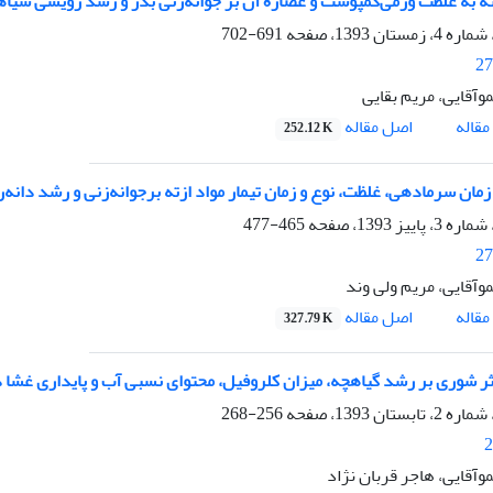
ته به غلظت ورمی‌کمپوست و عصاره آن بر جوانه‌زنی بذر و رشد رویشی سیاه
691-702
27
وآقایی، مریم بقایی
اصل مقاله
قاله
252.12 K
ن سرمادهی، غلظت، نوع و زمان تیمار مواد ازته برجوانه‌زنی و رشد دانه‌رست کرفس کوهی (.ozaff
465-477
27
موآقایی، مریم ولی وند
اصل مقاله
قاله
327.79 K
ر شوری بر رشد گیاهچه، میزان کلروفیل، محتوای نسبی آب و پایداری غشا د
256-268
2
وآقایی، هاجر قربان نژاد