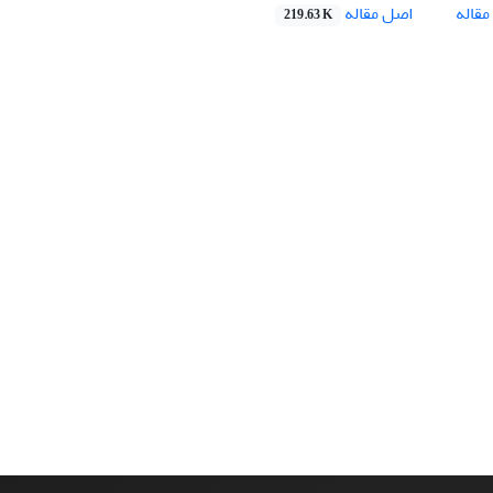
اصل مقاله
قاله
219.63 K