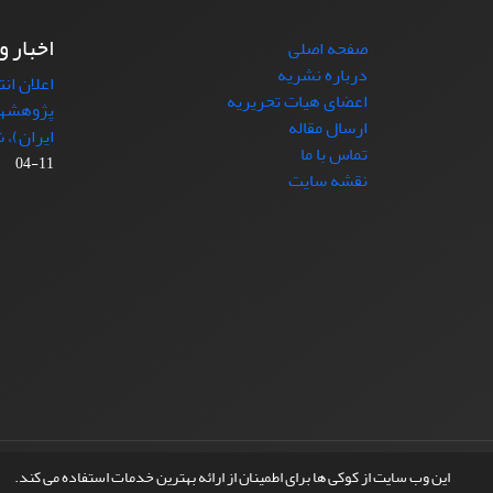
اخبار و
صفحه اصلی
درباره نشریه
اعلان ان
اعضای هیات تحریریه
پژوهشها
ارسال مقاله
ایران)، شماره (4)
تماس با ما
11-04
نقشه سایت
© سامانه مدیریت نشریات علمی.
طراحی و پیاده سازی از
این وب سایت از کوکی ها برای اطمینان از ارائه بهترین خدمات استفاده می کند.