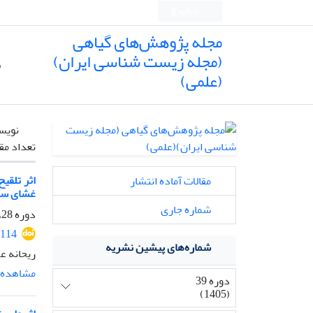
English
مجله پژوهش‌های گیاهی
(مجله زیست شناسی ایران)
ص
(علمی)
نویس
تعداد مق
مقالات آماده انتشار
غشای سل
شماره جاری
دوره 28، شماره 1، بهار 1394، صفحه
114
شماره‌های پیشین نشریه
ریحانه ع
مشاهده م
دوره 39
(1405)