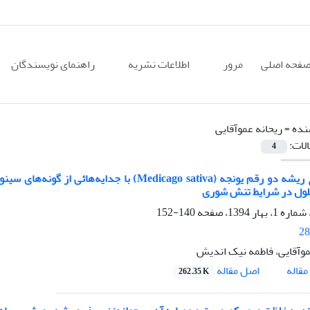
فحه اصلی
مرور
اطلاعات نشریه
راهنمای نویسندگان
نده =
ریحانه عموآقایی
الات:
4
اثر تلقیح ریشه دو رقم یونجه (Medicago sativa) ب
ول در شرایط تنش شوری
140-152
28
موآقایی، فاطمه نیک اندیش
اصل مقاله
قاله
262.35 K