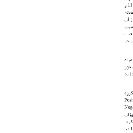
جدید ممکن است منجر به ایجاد تغییرات اساسی در تعداد گروه­ها و عضویت­پذیری قطعات ­نمونه قبلی به گروه­های موجود شود (11 و
34). این مسئله به عنوان یک رویکرد منفی در فرآیند طبقه­بندی جوامع گیاهی مطرح می­باشد. چون با اضافه شدن سری جدید قطعات­
ز آن
ی نشان دهند (24). این ویژگی سبب
قعیت
ر در
مراه
ه منظور
) به
نه- گروه
اخص تعلقه مثبت (Positive fidelity
Frequency- Positive fide) یا FPFI، شاخص تعلقه منفی (Negative
 را به منظور تعیین میزان
کرد.
Dai (14) نیز با استفاده از مقادیر ارزش معرف گونه­ها و توسعه روش مدل مجموع ارزش شاخص(Total Indicator Value Model) یا