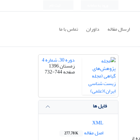
ورود به سامانه
ثبت نام
ارسال مقاله
داوران
تماس با ما
دوره 30، شماره 4
زمستان 1396
صفحه
732-744
فایل ها
XML
اصل مقاله
277.78 K
ه از