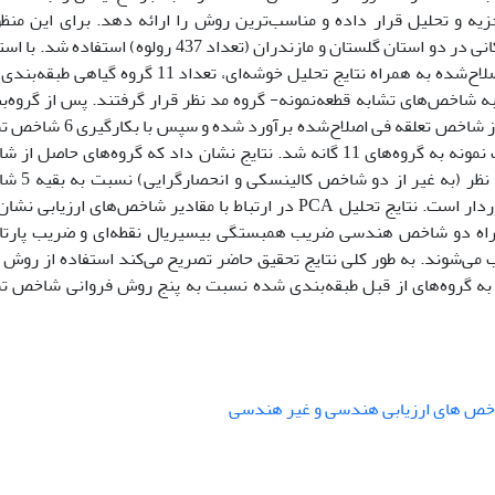
یه و تحلیل قرار داده و مناسب‌ترین روش را ارائه دهد. برای این منظو
داده‌های بانک اطلاعاتی پوشش‌گیاهی شمشاد هیرکانی در دو استان گلستان و مازندران (تعداد 437 رولوه) استف
از نتایج تلفیقی دو روش TWINSPAN معمولی و اصلاح‌شده به همراه نتایج تحلیل خوشه‌ای، تعداد 11 گروه 
به شاخص‌های تشابه قطعه‌نمونه- گروه مد نظر قرار گرفتند. پس از گروه‌ب
نخست درجه اجتماع‌پذیری گونه- گروه با استفاده از شاخص تعلقه فی اصلاح‌شده برآو
قطعه نمونه- گروه اقدام به تخصیص دوباره قطعات نمونه به گروه‌های 11 گانه ‌شد. نتایج نشان داد که گروه‌های حاص
تشابه TPFI از نظر همه شاخص های ارزیابی مورد ن
تشابه قطعه‌نمونه- گروه از کیفیت مطلوب‌تری برخوردار است. نتایج تحلیل PCA در ارتباط با مقادیر شاخص‌های ارزیا
ندسی گونه‌های معرف یا ISA به همراه دو شاخص هندسی ضریب همبستگی بیسیریال نقطه‌ای و ضریب پارتا
ی‌شوند. به طور کلی نتایج تحقیق حاضر تصریح می‌کند استفاده از روش
ه گروه‌های از قبل طبقه‌بندی شده نسبت به پنج روش فروانی شاخص تش
ص های ارزیابی هندسی و غیر هندسی