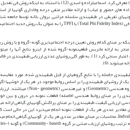
TIVM، یک روش جدید تخصیص قطعه­نمونه- گروه را معرفی کرد. اسماعیل­زاده و اسدی (12) با استناد به اینکه روش
اده های حضور و غیاب) و ارائه مقادیر منفی درجه وفاداری گونه­ها از است
نه­های تفریقی در طبقه­بندی سلسله مراتبی بروان بلانه توسط جامعه شن
گیاهی برخوردار است، شاخص مجموع شاخص تعلقه فی (Total Phi Fidelity Index) یا TPFI را به عنوان یک روش جدید
که بر مبنای کدام روش تعیین درجه اجتماع­پذیری گونه-گروه و یا روش ر
جر به ارائه ماتریس قطعه­نمونه-گروه شده از اینرو نتایج آنها را می­توا
استفاده از روش­های مختلف ارزیابی کیفیت طبقه­بندی، اعتبار سنجی کرد (1). به طور کلی روش­های عددی ارزیابی طبقه­بندی 
قه­بندی حاصله را با نتایج گروه­های از قبل طبقه­بندی شده، مورد مقایسه 
ها) ارائه می­دهد. ارزیابی­های داخلی مشتمل بر دو گروه هندسی (Geometric) و غیرهندسی (- geometric
دی را بر مبنای روابط هندسی (فاصله) قطعات نمونه در درون و بین خوش
سی ارزیابی کیفیت طبقه­بندی را بر مبنای پراکنش گونه­های گیاهی ارائه می
ای مقادیر عددی هر یک از قطعات نمونه انجام می­پذیرد این در حالی است ک
روش­های غیر هندسی مثل روش ارزش معرف یا Indval (18)، محاسبات بر مبنای مقادیر عددی هر یک از گونه­های گیاهی انجام 
از اینرو به روش­های ارزیابی هندسی و غیر هندسی به ترتیب روش