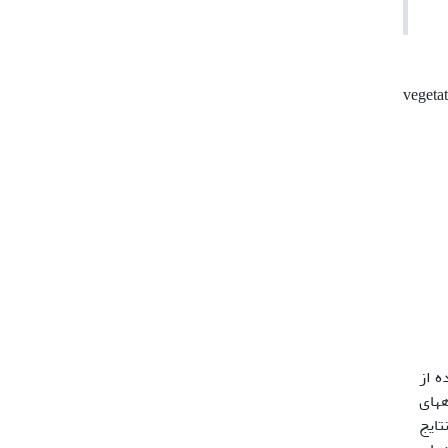
vegeta
ه از
­های
تفاده از نتایج