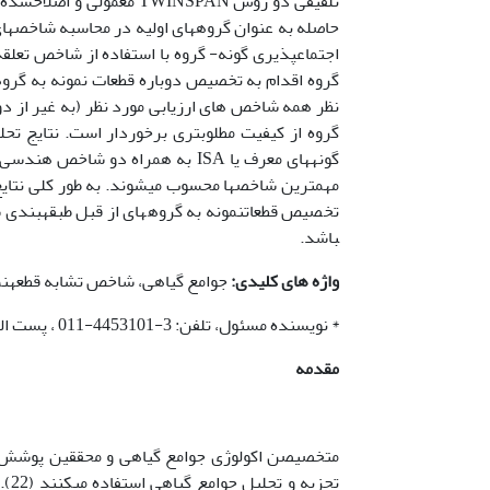
حاصله به عنوان گروه­های اولیه در محاسبه شاخص­ها
گونه­های معرف یا ISA به همراه د
مهمترین شاخص­ها محسوب می­شوند. به طور کلی نتا
باشد.
واژه های کلیدی:
جوامع گیاهی، شاخص تشابه قطعه­نم
* نویسنده مسئول، تلفن: 3-4453101-011 ، پست الکترونیکی: oesmailzadeh@modares.ac.ir
مقدمه
متخصیصن اکولوژی جوامع گیاهی و محققین پوشش گی
تجز