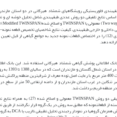
طبقه­بندی فلوریستیکی رویشگاه­های شمشاد هیرکانی در دو استان مازندر
ر اساس نتایج تلفیقی دو روش عددی طبقه­بندی شامل تحلیل خوشه ای و ت
گونه­های معرف دو طرفه ( analysis
ی داخلی و خارجی طبقه­بندی، کیفیت نتایج شاخص­های تخصیص قطعه نمونه-
ارائه شده توسط Tichy (31) و اسماعیل زاده و اسدی (12) را در اختصاص قطعات نمونه جدید به جوامع گیاهی از قبل تع
ارائه دهد.
انک اطلاعاتی پوشش گیاهی شمشاد هیرکانی استفاده شد. این بانک اطلا
مشتمل بر تعداد 437 رولوه از رویشگاه­های شمشاد در استان شمال گلستان و مازندران
براون بلانکه (1964) برداشت شد. رولوه­ها با مساحت 400 متر مربع با رعایت اصل توده معرف از شرقی­ترین منطقه پراکن
هیرکانی در ذخیره­گاه چشمه­بلبل بندرگز تا لیره­سر تنکابن در غرب استان مازندران و از دامنه ار
با استفاده از نتایج تلفیقی دو روش TWINSPAN معمولی و اصلاح شده (27) به 
ی شد. آن دسته از قطعات­نمونه که مطابق سه روش در یک گروه قرار نگرفتند از طریق 
ممیزی و بر اساس داده­های متغیر­های محیطی و نمایش همزمان گروه­ها در نمودار