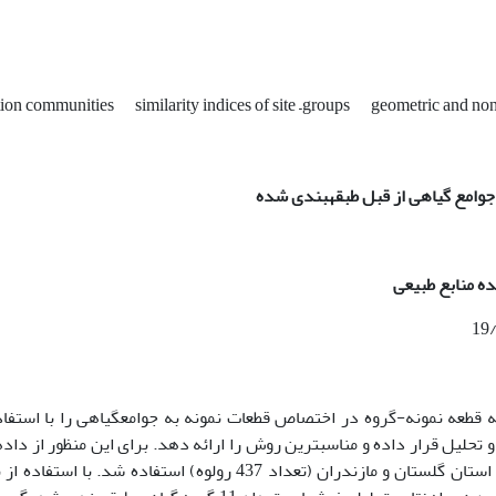
tion communities
similarity indices of site –groups
geometric and non
جوامع گیاهی از قبل طبقه­بندی شده
ه منابع طبیعی
قطعه نمونه-گروه در اختصاص قطعات ­نمونه به جوامع­گیاهی را با استفاد
 تحلیل قرار داده و مناسب­ترین روش را ارائه دهد. برای این منظور از داده
بانک اطلاعاتی پوشش­گیاهی شمشاد هیرکانی در دو استان گلستان و مازندران (تعداد 437 رولوه) استفاده شد. با اس