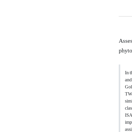
Asses
phyto
In 
and
Gol
TWI
sim
cla
ISA
impo
ass