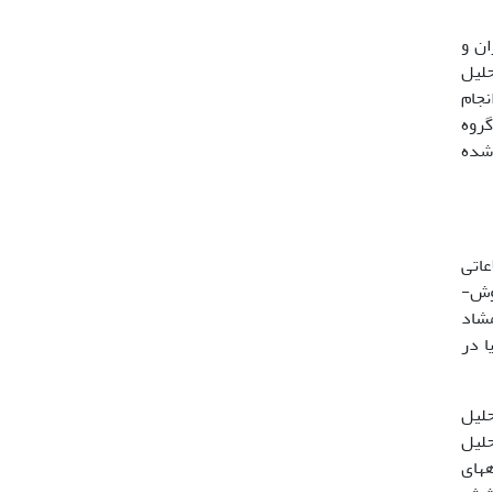
ان و
حلیل
Two way indicator species) معمولی یا TWINSPAN و اصلاح شده(Modified TWINSPAN) انجام
گروه
یین شده
عاتی
 است که در سال­های 1388 تا 1393 به روش­
ش شمشاد
تفاعی 50 متر از سطح دریا در
همراه نتایج تحلیل
تحلیل
 رج­بندی تحلیل تطبیقی نااریب یا DCA به گروه­های