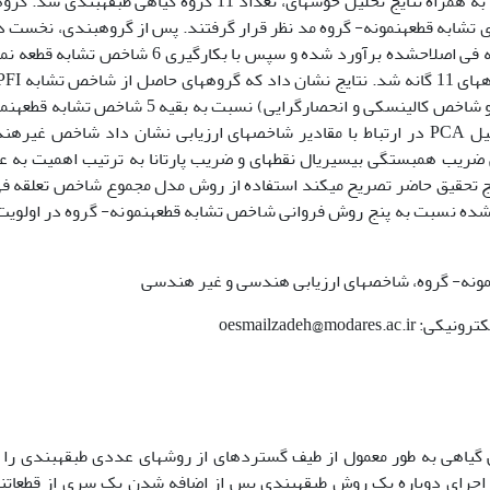
تلفیقی دو روش TWINSPAN معمولی و اصلاح­شده به همراه نتایج تحلیل خوشه­ای، تعداد 11 گروه گیاهی طبقه­بند
ی تشابه قطعه­نمونه- گروه مد نظر قرار گرفتند. پس از گروه­بندی، نخست 
اجتماع­پذیری گونه- گروه با استفاده از شاخص تعلقه فی اصلاح­شده برآورد شده و سپس با بکارگیری 6 شاخ
نظر همه شاخص های ارزیابی مورد نظر (به غیر از دو شاخص کالینسکی و انحصارگرایی) نسبت به بقیه 5 شا
گروه از کیفیت مطلوب­تری برخوردار است. نتایج تحلیل PCA در ارتباط با مقادیر شاخص­های ارزیابی نشان داد شاخص غ
و شاخص هندسی ضریب همبستگی بیسیریال نقطه­ای و ضریب پارتانا به ترتیب اهمیت به ع
یج تحقیق حاضر تصریح می­کند استفاده از روش مدل مجموع شاخص تعلقه ف
ونه- گروه، شاخص­های ارزیابی هندسی و غیر هندسی
اهی به طور معمول از طیف گسترده­ای از روش­های عددی طبقه­بندی را 
یه و تحلیل جوامع گیاهی استفاده می­کنند (22). اجرای دوباره یک روش طبقه­بندی پس از اضافه شدن یک سری از قطعات