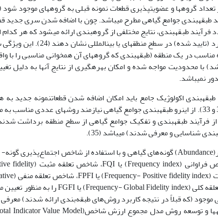
د فرآیند طبقه­بندی، نتایج مختلفی از گروه­بندی ارائه می­شود که هر کدام ا
ممکن است تشابه اندکی با گروه­های گیاهی استاندارد (تایید شده) در سطح منطقه­ای یا بین­الملل
ه مناسب در یک منطقه (طبقه­بندی که گروه­های آن همخوانی مناسبی را با وا
د) با محدودیت مواجه شده و امکان بهره­گیری از نتایج آنها به دلیل تغیی
ور نمی­باشد.
بقه­بندی اکولوژیک جامع باید امکان اضافه شدن قطعات­نمونه جدید به ه
بازیابی گروه­های از قبل تعیین شده فراهم باشد (37 و 33). از اینرو طبقه­بندی جوامع گیاهی نیازمند روش­های عددی مناسب ب
از فرآیند طبقه­بندی و تفکیک جوامع گیاهی از سطح منطقه برداشت شدند
ندی شناسایی و معرفی شدند) می­باشد (35).
Tichy (31) براساس پایایی نسبی(Constancy) و وفور(Abundance) گونه‌های گیاهی و با استفاده از شاخص اجتماع‌پذیری گو
(وفاداری) فی (Phi fidelity index)، پنج روش شاخص فراوانی (Frequency index) یا FQI، ش
index) یا PFDI، شاخص تلفیقی فراوانی- تعلقه مثبت (lity index
fidelity index) یا NFDI و شاخص تلفیقی فراوانی- تعلقه کلی (Frequency- Global Fidelity index) یا FGFI
 موجود (که قبلاً در نتیجه کاربرد روش‌های طبقه‌بندی ارائه شدند) معرفی 