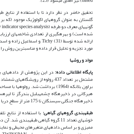
based) نیز اطلاق می­شود (25).
تحقیق حاضر در نظر دارد تا با استفاده از نتایج 
گلستان به عنوان گروه­های اکولوژیک موجود (که ب
شده است) و بهره­گیری از تعدادی شاخص­های ارزیاب
مورد تجزیه و تحلیل قرار داده و مناسب­ترین روش را 
مواد و روشها
پایگاه اطلاعاتی داده:
در این پژوهش از داده­های ب
ذخیره­گاه جنگلی سی­سنگان تا 175 متر از سطح دریا در منطقه فریم برداشت شد.
طبقه­بندی گروه­های گیاهی:
خوشه­ای تعداد 11 گروه گیاهی طبقه­بند