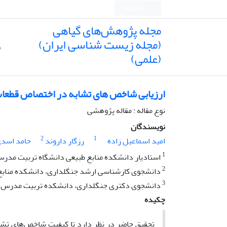
English
مجله پژوهش‌های گیاهی
(مجله زیست شناسی ایران)
ص
(علمی)
ارزیابی شاخص های تشابه در اختصاص قطعات 
نوع مقاله : مقاله پژوهشی
نویسندگان
2
1
امید اسماعیل زاده
رزگار داروند
حامد اسد
1
استادیار دانشکده منابع طبیعی دانشگاه تربیت مدر
2
دانشجوی کارشناسی ارشد جنگلداری، دانشکده منابع
3
دانشجوی دکتری جنگلداری، دانشکده تربیت مدرس
چکیده
تحقیق حاضر در نظر دارد تا کیفیت شاخص‌های تشابه