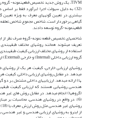
(32) به دلیل سهولت اجرا (برآورد فقط بر اساس د
بیشتری در تعیین گونه­های معرف به ویژه تعیین گو
قطعه­نمونه-گروه توسعه دادند.
شاخص­های تخصیص قطعه نمونه-گروه صرف نظر از این
تعریف می­شوند همانند روش­های مختلف طبقه­بندی من
گروه ارزیابی داخلی (Internal) و خارجی (External) ارائه می‍شوند (6).
روش­های ارزیابی خارجی، کیفیت هر یک از روش­های طب
هندسی روش­هایی هستند که ارزیابی کیفیت طبقه­بن
(گروه­ها) انجام می­دهد. در مقابل روش های غیر هند
(6). در واقع در روش­های هندسی، محاسبات بر مبن