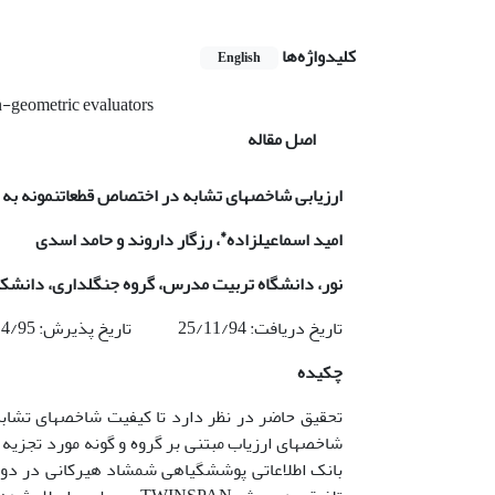
کلیدواژه‌ها
English
-geometric evaluators
اصل مقاله
ارزیابی شاخص­های تشابه در اختصاص قطعات­نمونه به 
*
امید اسماعیل­زاده
، رزگار داروند و حامد اسدی
نور،
دانشگاه تربیت مدرس، گروه جنگلداری، دانشکد
تاریخ دریافت: 25/11/94 تاریخ پذیرش: 19/4/95
چکیده
تحقیق حاضر در نظر دارد تا کیفیت شاخص­های تشابه 
شاخص­های ارزیاب مبتنی بر گروه و گونه مورد تجزیه و