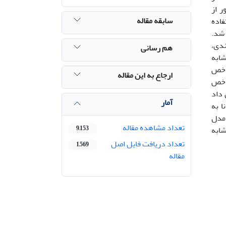
ر از
سابقه مقاله
اده شد. با استفاده
گیاهی طبقه‌بندی شد.
ندی،
هم رسانی
رد شده و سپس با بکارگیری 6 شاخص تشابه
ل از شاخص
ارجاع به این مقاله
ظر (به غیر از دو شاخص کالینسکی و انحصارگرایی) نسبت به بقیه 5 شاخص
بی نشان داد
آمار
نا به
 مدل
تعداد مشاهده مقاله
ابه
9,153
تعداد دریافت فایل اصل
1,569
مقاله