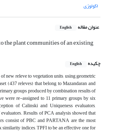
اکولوژی
عنوان مقاله
English
 to the plant communities of an existing
چکیده
English
t of new releve to vegetation units, using geometric
aset (437 releves) that belong to Mazandaran and
 primary groups produced by combination results of
 were re-assigned to 11 primary groups by six
xception of Calinski and Uniqueness evaluators,
of evaluators. Results of PCA analysis showed that
ators consist of PBC and PARTANA are the most
x similarity indices, TPFI to be an effective one for