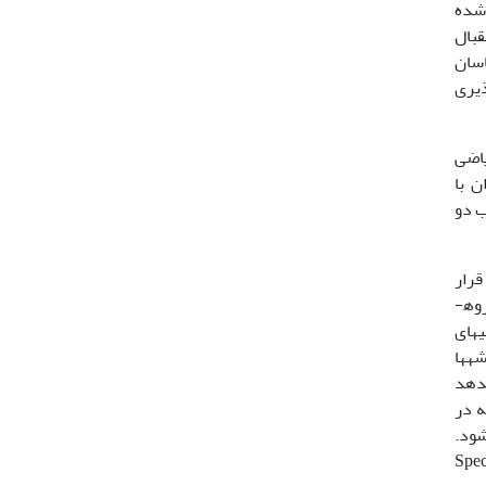
 فی تعدیل شده
قبال
اسان
 اجتماع­پذیری
یاضی
ن با
در قالب دو
قرار
می­دهد. در مقابل روش­های ارزیابی داخلی، کیفیت هر یک از روش­های طبقه­بندی را بر اساس روابط موجود در هر یک از خوشه­ها (گروه­
Non) می­باشند. ارزیابی­های
ه­ها
­دهد
ه در
می­شود.
­های ارزیاب مبتنی بر گروه (Community- based) و گونه (Species-