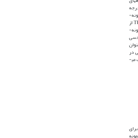
ی شد. گروه­های
درجه
ص تشابه قطعه نمونه-
گروه اقدام به تخصیص دوباره قطعات نمونه به گروه­های 11 گانه ­شد. نتایج نشان داد که گروه­های حاصل از شاخص تشابه TPFI از
خص تشابه قطعه­نمونه-
یرهندسی
نوان
ی در
تخصیص قطعات­نمونه به گروه­های از قبل طبقه­بندی شده نسبت به پنج روش فروانی شاخص تشابه قطعه­نمونه- گروه در اولویت می­
برای
­نمونه