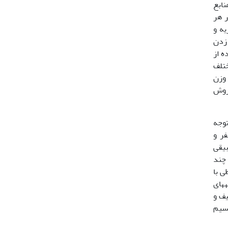
ه از منابع
رافی در هر
یه و
پس از کنار زدن
شده از
شهای مختلف
نجام شد. بافت خاک به روش هیدرومتری (14)، وزن مخصوص ظاهری به روش سیلندر (13)، وزن
p متر (21)، کربن آلی به روش
PC-ORD fo انجام شد. با توجه
فر و
بیقی
 چند
ی با
نه­های
ند صفتی است که توسط هیل و همکاران در سال 1975 توصیف و
قسیم