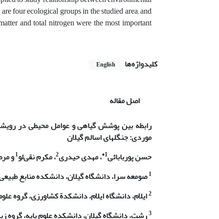
 are four ecological groups in the studied area; and
c matter and total nitrogen were the most important
کلیدواژه‌ها
English
اصل مقاله
رابطه بین پوشش گیاهی و عوامل محیطی در رویشگ
موردی: جنگل­های اسالم گیلان
1
2
1*
حسن پوربابائی
، مهدی حیدری
، مکرم نقی‌لو
و مرض
1
صومعه سرا، دانشگاه گیلان، دانشکده منابع طبیعی
2
ایلام، دانشگاه ایلام، دانشکدة کشاورزی، گروه علو
3
رشت،
دانشگاه گیلان، دانشکده علوم پایه، گروه 