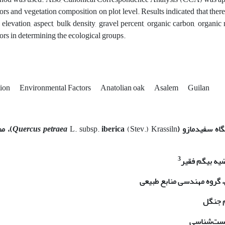
tors and vegetation composition on plot level. Results indicated that there
t elevation, aspect, bulk density, gravel percent, organic carbon, organi
tors in determining the ecological groups.
tion
Environmental Factors
Anatolian oak
Asalem
Guilan
اه سفیدمازو (
(Stev.) Krassiln
iberica
subsp.
L.
Quercus petraea
)، مط
3
یه بیگم فقیر
، گروه مهندسی منابع طبیعی
م جنگل
زیست‌شناسی