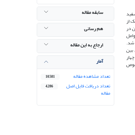
سابقه مقاله
یشگاه سفید
 هر یک از
مچنین در
هم رسانی
وامل
برداشت شد.
ارجاع به این مقاله
سی همبستگی بین
ان داد که چهار
آمار
خصوص
تعداد مشاهده مقاله
10,581
تعداد دریافت فایل اصل
4,286
مقاله