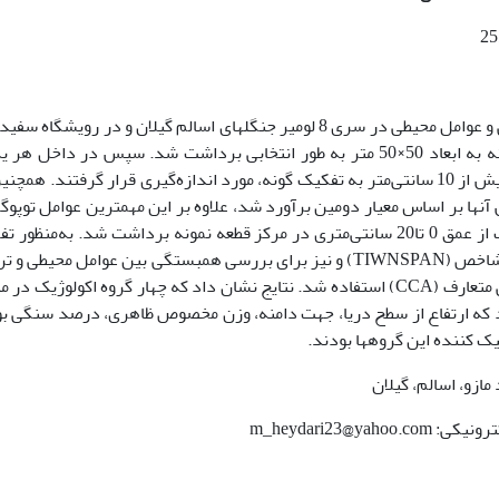
این مطالعه به‌منظور بررسی رابطه بین پوشش گیاهی و عوامل محیطی در سری 8 لومیر جنگل­های اسالم گیلان و در رویشگاه
انجام شد. داده­های صحرایی به کمک 30 قطعه نمونه به ابعاد 50×50 متر به طور انتخابی برداشت شد. سپس در داخل 
قطعات نمونه تمامی درختان دارای قطر برابر سینه بیش از 10 سانتی‌متر به تفکیک گونه، مورد اندازه‌گیری قرار گرفتند. ه
نها بر اساس معیار دومین برآورد شد، علاوه بر این مهمترین عوامل توپوگ
یادداشت شدند. در هر قطعه نمونه، مقداری از خاک از عمق 0 تا20 سانتی‌متری در مرکز قطعه نمونه برداشت شد. به‌منظ
گروه­های اکولوژیک از روش آنالیز دو طرفه گونه­های شاخص (TIWNSPAN) و نیز برای بررسی همبستگی بین عوامل محیط
پوشش گیاهی در سطح قطعات نمونه از آنالیز تطبیقی متعارف (CCA) استفاده شد. نتایج نشان داد که چهار گروه اکولوژیک 
که ارتفاع از سطح دریا، جهت دامنه، وزن مخصوص ظاهری، درصد سنگی ب
ک کننده این گروه­ها بودند.
زو، اسالم، گیلان