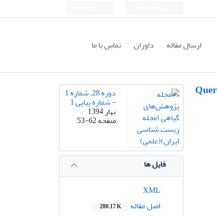
ورود به سامانه
ثبت نام
ارسال مقاله
داوران
تماس با ما
Quercus pe.)
دوره 28، شماره 1
- شماره پیاپی 1
بهار 1394
صفحه
53-62
فایل ها
XML
اصل مقاله
280.17 K