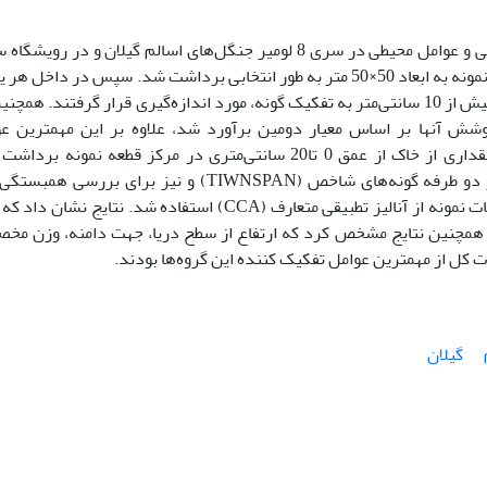
این مطالعه به‌منظور بررسی رابطه بین پوشش گیاهی و عوامل محیطی در سری 8 لومیر جنگل‌های اسالم گیلان و در رو
مازو انجام شد. داده‌های صحرایی به کمک 30 قطعه نمونه به ابعاد 50×50 متر به طور انتخابی برداشت شد. سپس در داخل
قطعات نمونه تمامی درختان دارای قطر برابر سینه بیش از 10 سانتی‌متر به تفکیک گونه، مورد اندازه‌گیری قرار گرفتند. ه
شش آنها بر اساس معیار دومین برآورد شد، علاوه بر این مهمترین ع
توپوگرافی یادداشت شدند. در هر قطعه نمونه، مقداری از خاک از عمق 0 تا20 سانتی‌متری در مرکز قطعه نمونه 
به‌منظور تفکیک گروه‌های اکولوژیک از روش آنالیز دو طرفه گونه‌های شاخص (TIWNSPAN) و نیز برای برر
عوامل محیطی و ترکیب پوشش گیاهی در سطح قطعات نمونه از آنالیز تطبیقی متعارف (CCA) استفاده شد. نتایج نش
. همچنین نتایج مشخص کرد که ارتفاع از سطح دریا، جهت دامنه، وزن م
 کل از مهمترین عوامل تفکیک کننده این گروه‌ها بودند.
گیلان