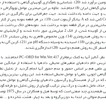
گونه­های علفی و درصد پوشش آنها بر اساس معیار دومین برآورد شد (20). شناسایی و نام‌گذاری گونه­های گیاهی با استفاد
فلور ایرانیکا (25)، فلور رنگی ایران (6) و فرهنگ نام­های گیاهان ایران (8) انجام شد. علاوه بر این مهمترین عوامل توپوگ
ب و جهت دامنه یادداشت شدند. جهت جغرافیایی برای بکارگیری در تجز
تحلیل‌های چند متغیره از طریق فرمول Cos (45-A)+1 کمی شد که A بیانگر آزیموت است (19). در هر قطعه نمونه 
شبرگ‌های سطحی، مقداری از خاک از عمق 0 تا20 سانتی‌متری در مرکز قطعه نمونه برداشت شد. نمونه‌های خاک برداشت 
جنگل ابتدا در معرض هوای آزاد خشک شده و پس از کوبیده شدن، از الک 2 میلی‌متری عبور داده شدند و آزمای
فیزیکی و شیمیایی بر روی آنها ا
مخصوص حقیقی به روش پیکومتری (3)، رطوبت خاک به روش وزنی (18)، اسیدیته به وسیله دستگاه H
پس از جمع‌آوری داده­های مورد نظر، آنالیز آنها به کمک نرم‌افزار r Win.Ver.417
یس خام داده­های متغیرهای محیطی، داده­ها با استفاده از میانگین ص
ای علفی هم بر اساس حضور و عدم حضور آنها انجام گردید. از تحلیل تط
 گونه­های گیاهی (چوبی، علفی) و عوامل محیطی استفاده شد. این روش، بهترین روش
 که در آن از همبستگی و رگرسیون داده­های پوشش گیاهی و عوامل محیط
گرسیون استفاده می­شود (7). به‌منظور حذف عامل ذهنیت و درک بهتر ترکیب گونه­ای از روش تحلیل دو طرفه گو
شاخص (TWINSPAN ) استفاده شد. این روش نوعی طبقه‌بندی چ
 به شکل تقسیم متوالی در ابتدا به دو زیرگروه و بعد به چهار، هشت، شانزده و ... ت