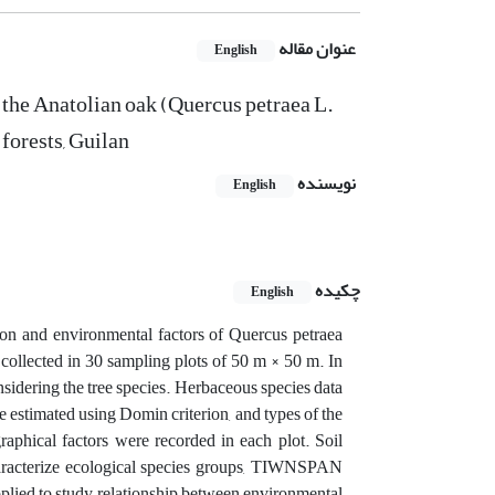
عنوان مقاله
English
 the Anatolian oak (Quercus petraea L.
 forests, Guilan
نویسنده
English
چکیده
English
tion and environmental factors of Quercus petraea
y collected in 30 sampling plots of 50 m × 50 m. In
nsidering the tree species. Herbaceous species data
 estimated using Domin criterion, and types of the
graphical factors were recorded in each plot. Soil
haracterize ecological species groups, TIWNSPAN
ied to study relationship between environmental