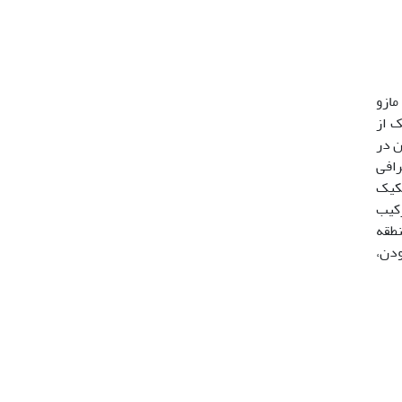
 سفید مازو
هر یک از
مچنین در
رافی
ور تفکیک
ی و ترکیب
در منطقه
ودن،