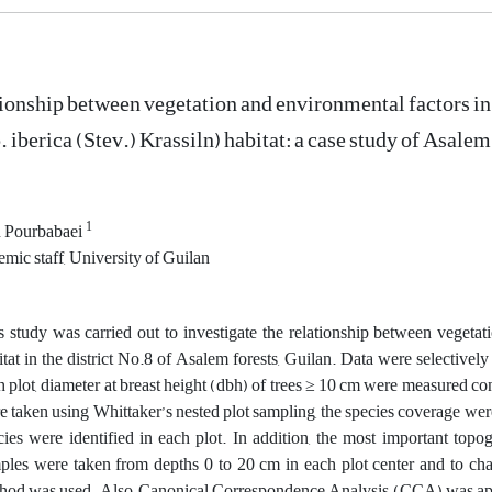
ionship between vegetation and environmental factors in
. iberica (Stev.) Krassiln) habitat: a case study of Asalem
1
 Pourbabaei
ic staff, University of Guilan
s study was carried out to investigate the relationship between vegeta
itat in the district No.8 of Asalem forests, Guilan. Data were selectivel
h plot, diameter at breast height (dbh) of trees ≥ 10 cm were measured co
e taken using Whittaker’s nested plot sampling, the species coverage were
cies were identified in each plot. In addition, the most important topo
ples were taken from depths 0 to 20 cm in each plot center and to c
hod was used. Also, Canonical Correspondence Analysis (CCA) was appl