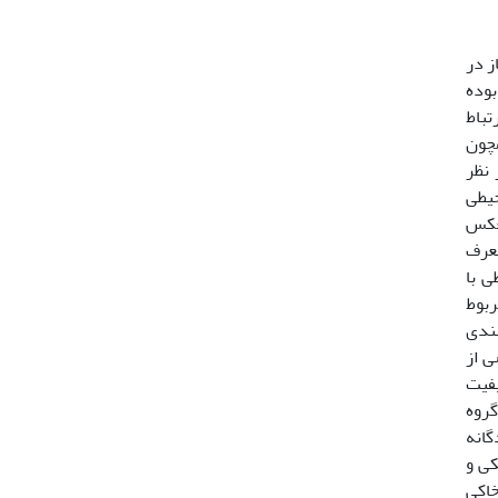
ز در
بوده
تباط
یطی همچون
 نظر
ل محیطی
ارتی، گیاهان منعکس
ان گونه­های معرف
ی با
ربوط
بندی
ی از
 ارزیابی کیفیت
گروه
گانه
یکی و
خاکی