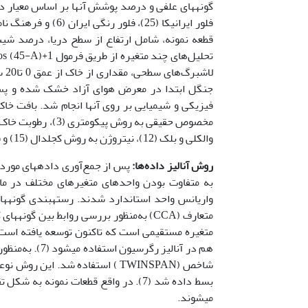
قطعه نمونه، شامل ارتفاع از سطح دریا، درصد شی
لا
والکلی و بلک (12)، نیتروژن به روش کجلدال (15) و فسفر کل به روش هضم دو اسید (28) اندازه‌گیری شدند.
روش آنالیز داده‌ها:
به متفاوت بودن واحدهای متغیرهای مختلف در ماتر
واریانس واحد استاندارد شدند. رسته­بندی گونه­ه
متعارف (CCA) به‌منظور بررسی روابط بین
متغیره مستقیمی است که تاکنون توسعه یافته است
هم در آنالیز ر
بسط داده شد (7). در واقع قطعات نمونه
می­شوند.