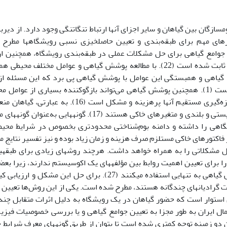
سازگان بین گیاهان و سایر اجزای آنها ارتباط تنگاتنگی وجود دارد. از دیربا
رهای مهم برای طبقه‌بندی و تعیین حاصلخیزی نسبی رویشگاه­ها مطرح 
ایز جوامع گیاهی برای حل مشکلات عملی در طبقه‌بندی رویشگاه، همچنین ار
گونه­ها و جوامع گیاهی با عوامل رویشگاهی موضوع ثابت شده است (22). با مطالعه پوشش گیاهی و عوامل مختلف مح
امع گیاهی و همبستگی این عوامل با پوشش گیاهی پی برد که این مسئله از
توسعه و احیای جوامع جنگلی بسیار مهم و کاربردیست (1). همچنین پوشش گیاهی می‌تواند بازگوکننده بسیاری از عوام
(میکروکلیما، خاک، نور و فیزیوگرافی) باشد که اندازه‌گیری مستقیم آنها پرهزینه و مشکل است (16). به عب
کننده مجموعه­ای از شرایط محیطی شامل آب و هوا، پستی و بلندی و متغیرهای خاکی هستند (17). گونه­هایی به‌عنو
شگاهی را داشته و دامنه بوم‌شناختی محدودتری بخصوص در شرایط محیط
فاکتورهای خاکی مستلزم صرف هزینه و زمان زیاد بوده و نیز تفسیر نتایج م
امل مشکلاتی را به همراه خواهد داشت. هرچند روش­های زیادی برای طبقه­
را برای تعیین اهمیت روابط بین مؤلفه­های یک اکوسیستم ندارند، زیرا بعض
آنها فقط از یک عامل مثل خاک به تنهایی و یا پوشش گیاهی به تنهایی استفاده می­کنند (27). برای حل این مشکل و
ات گرادیانهای چندگانه هستند، مطرح شده است. یکی از این روش‌ها تعیین 
 استوار است که حضور گیاهان در یک رویشگاه به دلیل اثرات متقابل چند
چند در جنگل­های شمال ایران به طور مجزا به تعیین جوامع گیاهی و یا بررسی خصوصیات فیز
 دو زمینه توجه کمتری شده است تا بتوان از طریق گونه­های معرف شرایط 