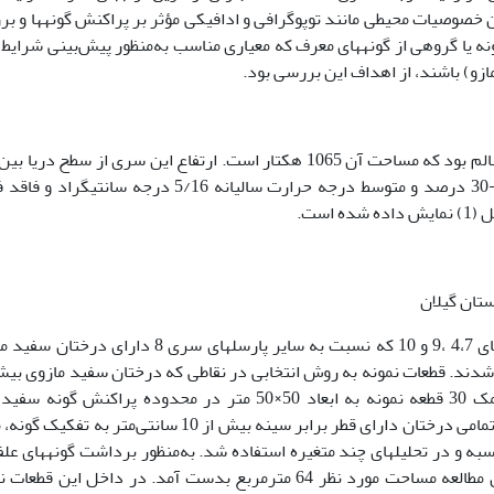
خصوصیات محیطی مانند توپوگرافی و ادافیکی مؤثر بر پراکنش گونه­ها و ب
ه یا گروهی از گونه­های معرف که معیاری مناسب به‌منظور پیش‌بینی شرایط 
ازو) باشند، از اهداف این بررسی بود.
تا 1750 متر متغیر است و شیب عمومی آن بین 80-30 درصد و متوسط درجه حرارت سالیانه 5/16 درجه سانت
در مرحله اول با تهیه نقشه و جنگل‌گردشی پارسل­های 4،7 ،9 و 10 که نسبت به سایر پارسلهای سری 8 دارا
ب شدند. قطعات نمونه به روش انتخابی در نقاطی که درختان سفید مازوی بی
حضور داشتند، پیاده شد. داده­های صحرایی به کمک 30 قطعه نمونه به ابعاد 50×50 متر در محدوده پراکنش گو
برداشت شد (24). در داخل هر یک از قطعات نمونه تمامی درختان دارای قطر برابر سینه بیش از 10 سانتی‌متر به
سبه و در تحلیل­های چند متغیره استفاده شد. به‌منظور برداشت گونه­های علف
روش پلاتهای حلزونی ویتاکر استفاده شد که در این مطالعه مساحت مورد نظر 64 مترمربع بدست آمد. در داخل این 