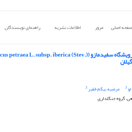
فحه اصلی
مرور
اطلاعات نشریه
راهنمای نویسندگان
رابطه بین پوشش گیاهی و عوامل محیطی در رویشگاه سفیدمازو (traea L. subsp. iberica (Stev
3
3
لو
مرضیه بیگم فقیر
عی، گروه جنگلداری