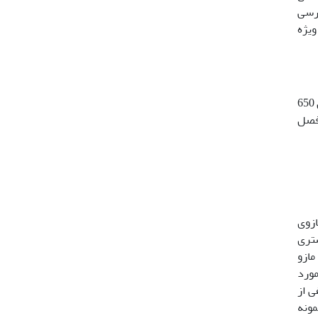
ررسی
ویژه
منطقه مورد مطالعه در سری 8 لومیر از جنگل‌های اسالم بود که مساحت آن 1065 هکتار است. ارتفاع این سری از سطح دریا بین 650
ی­گراد و فاقد فصل
ی درختان سفید مازوی
شتری
نه سفید مازو
 تفکیک گونه، مورد
ی از
قطعات نمونه