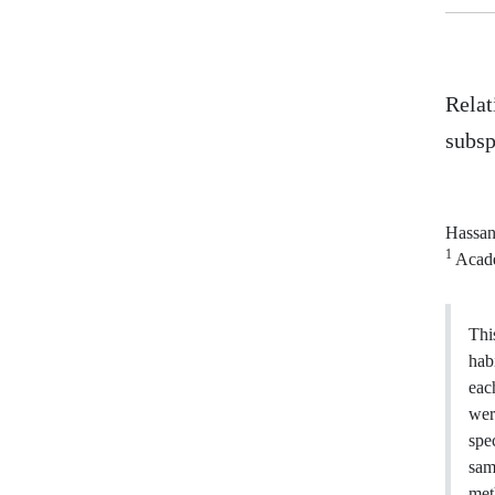
Relat
subsp
Hassan
1
Academ
Thi
hab
eac
wer
spe
sam
met