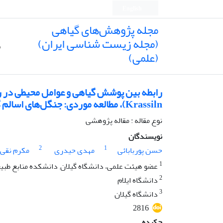
English
مجله پژوهش‌های گیاهی
(مجله زیست شناسی ایران)
ص
(علمی)
Krassiln)، مطالعه موردی: جنگل‌های اسالم گیلان
نوع مقاله : مقاله پژوهشی
نویسندگان
2
1
حسن پوربابائی
مهدی حیدری
مکرم نقی 
1
عضو هیئت علمی، دانشگاه گیلان, دانشکده منابع طبی
2
دانشگاه ایلام
3
دانشگاه گیلان
2816
چکیده