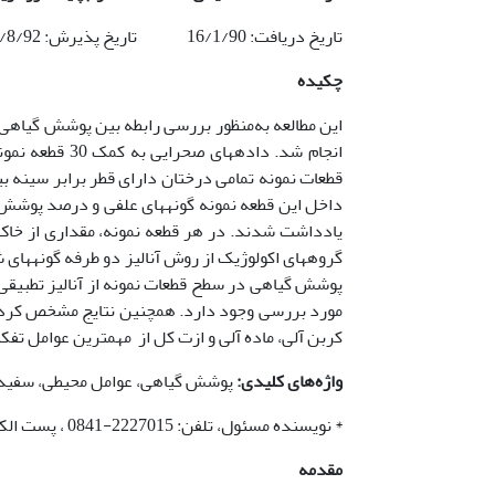
تاریخ دریافت: 16/1/90 تاریخ پذیرش: 25/8/92
چکیده
داخل این قطعه نمونه گونه­های علفی و درصد پوشش آ
مورد بررسی وجود دارد. همچنین نتایج مشخص کرد 
کربن آلی، ماده آلی و ازت کل از مهمترین عوامل تفکی
واژه‌های کلیدی:
پوشش گیاهی، عوامل محیطی، سفید ما
* نویسنده مسئول، تلفن: 2227015-0841 ، پست الکترونیکی: m_heydari23@yahoo.com
مقدمه