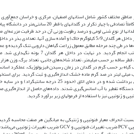
تیپ بادرشبویه که از مناطق مختلف کشور شامل استانهای اصفهان، مرکزی و خراسان جمع‌آور
بودند استفاده شد. این ژنوتیپ‌ها در قالب یک طرح کاملاً تصادفی با چهار تکرار در گلدانهای با قطر 20 سانتی‌متر 
دانها از نوع شنی لومی و درصد رطوبت وزنی آن در حد ظرفیت مزرعه‌ای م
6/19 درصد تعیین شد. پس از پر کردن گلدان‌ها (در داخل هر گلدان 5/9 کیلوگرم خاک) و آماده سازی آنها، تعدادی بذر د
‌ها در طی چند مرحله مطابق معمول زراعت گیاهان دارویی تنک گردیده و عم
داشت شامل آبیاری، کوددهی و وجین به طور مرتب انجام گردید. در نهایت در داخل هر گلدان 7 بوت
 قطر ساقه بر حسب میلیمتر، تعداد شاخه‌های جانبی، تعداد برگ، وزن هزار 
گیاه بر حسب گرم در گلدان در زمان رسیدن فیزیولوژیک، عملکرد اسان
یلی لیتر در صد گرم ماده خشک اندازه‌گیری و ثبت گردید. برای استخر
اندازه‌گیری اسانس، بوته‌ها در مرحله گلدهی کامل برداشت شده و در دمای اتاق (حدود 25 درجه سانتیگراد)
ز دستگاه تقطیر با آب اسانس‌گیری شدند. داده‌های حاصل از اندازه‌گیری ص
ی و ژنوتیپی نیز با استفاده از فرمولهای زیر برآورد گردید.
نسبت انحراف معیار فنوتیپی و ژنتیکی به میانگین هر صفت محاسبه گردید
همبستگی بین صفات با استفاده از روش پیرسون انجام شد. به‌منظور گروه‌بندی ژنوت