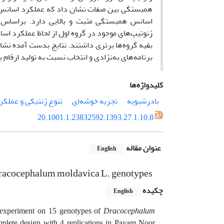
همبستگی بین صفات نشان داد که عملکرد اسانس با
ژنوتیپ‌های موجود در گروه اول از لحاظ عملکرد اسا
بقیه گروه‌ها برتری داشتند. نتایج بدست آمده نشا
برنامه‌های به‌نژادی و انتخاب نسبت به تولید ارقا
کلیدواژه‌ها
بادرشبویه
تجزیه خوشه‌ای
تنوع ژنتیکی و عملک
20.1001.1.23832592.1393.27.1.10.8
عنوان مقاله
English
n Dracocephalum moldavica L. genotypes
چکیده
English
an experiment on 15 genotypes of
Dracocephalum
mplete design with 4 replications in Payam Noor