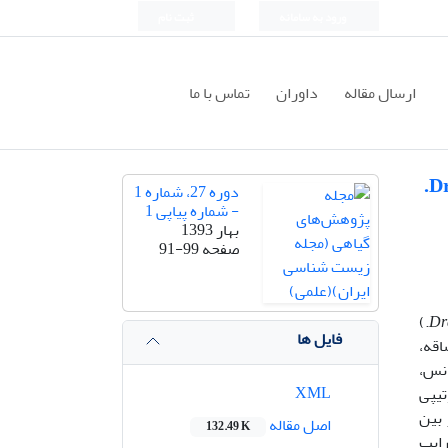
ورود به سامانه
ثبت نام
ارسال مقاله
داوران
تماس با ما
دوره 27، شماره 1
- شماره پیاپی 1
بهار 1393
صفحه
91-99
L.)
Dr
فایل ها
اقه،
انس،
XML
یرات فنوتیپی
 بین
اصل مقاله
132.49 K
آورد ضرایب