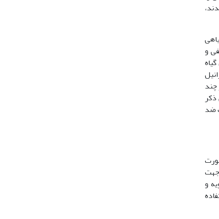
شدند،
شبو، بادرشبویه و شاطرامرزه (12)، گیاهی
 علفی و
دارد که برخی گونه‌ها انحصاری ایران هستند (12). این گیاه
شناسایی شده که ژرانیل
انس‌دار چند
 ذکر
 و ژرانیال خاصیت ضد
صورت
 جهت
یه و
فاده