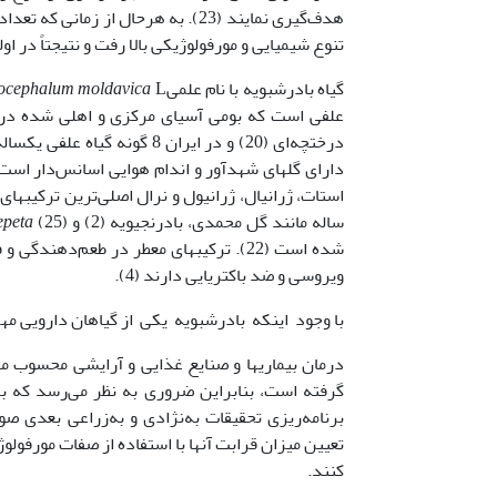
هدف‌گیری نمایند (23). به هرحال ا
تنوع شیمیایی و مورفولوژیکی بالا رفت و نتیجتاً در او
گیاه بادرشبویه با نام علمی
ocephalum moldavica
علفی است که بومی آسیای مرکزی و اهلی شده در مرکز 
ساله مانند گل محمدی، بادرنجیویه (2) و
peta
ویروسی و ضد باکتریایی دارند (4).
با وجود اینکه بادرشبویه یکی از گیاهان دارویی مه
درمان بیماریها و صنایع غذایی و آرایشی محسوب م
گرفته است، بنابراین ضروری به نظر می‌رسد که ب
برنامه‌ریزی تحقیقات به‌نژادی و به‌زراعی بعدی ص
تعیین میزان قرابت آنها با استفاده از صفات مورفولو
کنند.