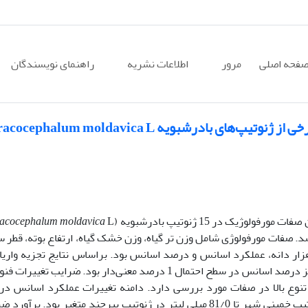
فحه اصلی
مرور
اطلاعات نشریه
راهنمای نویسندگان
ی بادرشبویه Dracocephalum moldavica L.
ژیک در 15 ژنوتیپ بادرشبویه (
acocephalum moldavica
 شد. صفات مورفولوژی شامل وزن تر گیاه، وزن خشک گیاه، ارتفاع بوته، قطر س
هزار دانه، عملکرد اسانس و درصد اسانس بود. براساس نتایج تجزیه واری
اختلاف ژنوتیپ‌های مورد مطالعه برای کلیه صفات بجز درصد اسانس در سطح احتمال 1 درصد معنی‌دار بود. ضرایب تغی
ز تنوع بالا در صفات مورد بررسی دارد. دامنه تغییرات عملکرد اسانس در
ژنوتیپ‌های مورد بررسی از 49/0 میلی لیتر در ژنوتیپ خمینی شهر تا 81/0 میلی لیتر در ژنوتیپ بیرجند متغیر بود. بر