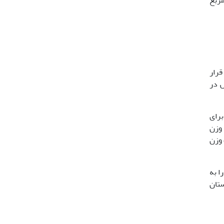
قرار
انس در
رات فنوتیپی در محدوده‌ای از 98/13 درصد برای
تیپی نیز از 37/10 درصد برای وزن
 وزن
 را به
گرم در ژنوتیپ اردستان