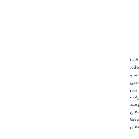
)
.
Dr
اقه،
انس،
یرات فنوتیپی
 بین
آورد ضرایب
درصد
وتیپ‌های
ه‌ها
‌های