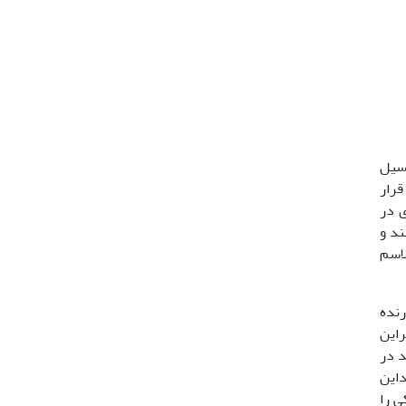
نسیل
ابی قرار
ی در
ند و
لاسم
رنده
راین
د در
ت به گیاهان زراعی مواجه باشد (23). باوجوداین
ی را