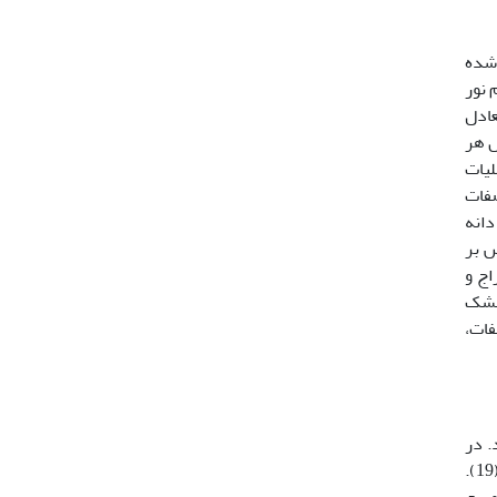
ی شده
در دانشگاه پیام نور
عادل
ر داخل هر
لیات
ه نگهداری شد. صفات
دانه
س بر
اج و
 و در سایه خشک
فات،
. در
واریانس فنوتیپی،PCV ضریب تغییرات فنوتیپی و GCV ضریب تغییرات ژنوتیپی می‌باشد(19).
یپها، تجزیه خوشه‌ای به روش Ward و معیار مربع