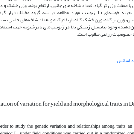
 صفات وزن تر گیاه، تعداد شاخه‌های جانبی، ارتفاع بوته، وزن خشک و 
اسانس همبستگی مثبت و بالایی دارد. براساس تجزیه خوشه‌ای 15 ژنوتیپ مورد مطالعه در سه گروه مختلف قرار
نس، وزن تر گیاه، وزن خشک گیاه، ارتفاع گیاه و تعداد شاخه‌های جانبی نسب
ن‌دهنده وجود پتانسیل ژنتیکی بالا در ژنوتیپ‌های بادرشبویه جهت استفاد
م با خصوصیات زراعی مطلوب است.
رد اسانس
ation of variation for yield and morphological traits i
order to study the genetic variation and relationships among traits, 
davica
L. under field conditions was carried out in a randomized co