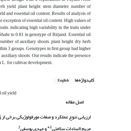
rb yield, plant height, stem diameter, number of
ld and essential oil content. Results of analysis of
he exception of essential oil content. High values of
its, indicating high variability in the traits under
hahr to 0.81 in genotype of Birjand. Essential oil
 number of auxiliary shoots, plant height, dry herb
ithin 3 groups. Genotypes in first group had higher
f auxiliary shoots. Our results indicate the presence
a
L. for cultivar development.
کلیدواژه‌ها
English
l oil yield
اصل مقاله
ارزیابی تنوع عملکرد و صفات مورفولوژیکی برخی از 
2
1،*
مریم السادات سلامتی
و مهدی یوسفی