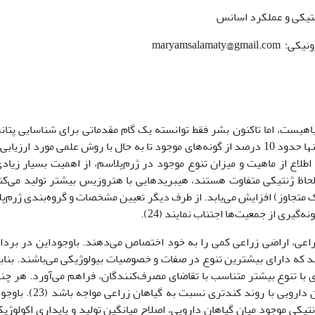
نتیکی و عملکرد اسانس
اهیست، اما تاکنون بشر فقط توانسته یک گام مقدماتی برای شناسایی پتا
وسیع آن بردارد. براساس بررسی‌های انجام شده، تنها حدود 10 درصد از گونه‌های موجود تا به حال با روش علمی مورد ارزی
ایه عظیم، اطلاع از ماهیت و میزان تنوع موجود در ژرم‌پلاسم، از اهمیت بسیار زیاد
 لحاظ ژنتیکی متفاوت هستند، هیبریدهایی با هتروزیس بیشتر تولید می‌کن
ک متجاوز) افزایش می‌یابد. از طرف دیگر تعیین مشخصات و گروه‌بندی ژرم‌پ
‌گیری از جمعیت‌ها اجتناب نمایند (24).
زراعی، اراضی زراعی کمی را به خود اختصاص می‌دهند. باوجوداین در بردا
د که دارای بیشترین تنوع در صفات و خصوصیات بیولوژیکی می‌باشند. بناب
 با تنوع بیشتر متناسب با تقاضای مصرف‌کنندگان، فراهم می‌آورد. هر چن
این راه مسائلی موجب گردیده است تا اصلاح گیاهان دارویی با روند کندتری نسب
ژنتیکی موجود میان گیاهان دارویی، اصلاح میانگین تولید و پایداری اکولوژیک