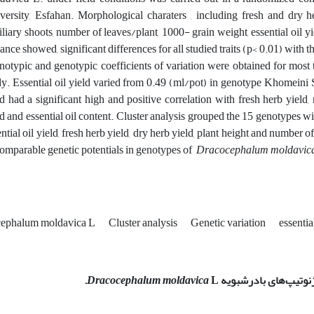
versity, Esfahan. Morphological charaters , including fresh and dry he
liary shoots, number of leaves/plant, 1000- grain weight, essential oil yie
ance showed, significant differences for all studied traits (p< 0.01) with t
notypic and genotypic coefficients of variation were obtained for most tra
dy. Essential oil yield varied from 0.49 (ml/pot) in genotype Khomeini S
ld had a significant high and positive correlation with fresh herb yield,
ld and essential oil content. Cluster analysis grouped the 15 genotypes w
ntial oil yield, fresh herb yield, dry herb yield, plant height and number o
comparable genetic potentials in genotypes of
Dracocephalum moldavic
ephalum moldavica L
Cluster analysis
Genetic variation
essentia
ژنوتیپ‌های بادرشبویه
L.
Dracocephalum moldavica