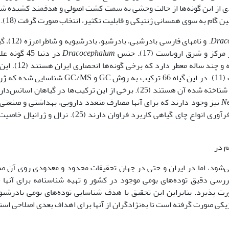
ز زمانی که تعدادی از این گونه‌ها از حالت وحشی به سمت کشت اصولی و هدفمند کشیده 
لین گام به سوی همسانی ژنتیکی و قابلیت تکثیر، انتخاب صورت گرفت (18).
Drac
L. و نامهای فارسی بادرشبی، بادر
و شرق اروپاست (17). جنس
Dracocephalum
در دنیا 45 گونه
درختچه‌ای (20) و در ایران 8 گونه گیاه علفی یکساله و چند ساله معطر 
دارای گلهای شهدآور و اندام هوایی اسانس‌دار است (11). در این گیاه 66 ترکیب به روش GC و GC/MS 
استات، ژرانیال، ژرانیول و نرال اصلی‌ترین ترکیبهای شناخته شده آن هستند (25). برخی از این ترکیب‌ها در گیاهان اس
Ne
(25) نیز وجود دارند که برای آنها مصارف متعدد دارویی، بهداشتی و صنعتی
شده است (22). ترکیبهای معطر در طعم‌دهندگی و فرآوری انواع چای گیاهی کاربرد فراوان دارند (25). نرال
م در
ی‌شود، اما در ایران و حتی در جهان تحقیقات محدود و معدودی روی آن 
ررسی دقیق توده‌های بومی موجود در کشور و تهیه شناسنامه برای آنها
ورت پذیرد. بنابراین این تحقیق با هدف شناسایی توده‌های بومی بادرشبو
ژیکی صورت گرفته است تا به‌نژادگران از آنها برای اهداف بعدی اصلاحی است