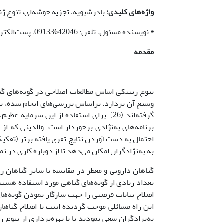
واژه‌های کلیدی:
بادرشبویه، تجزیه خوشه‌ای
،
تنوع ژ
* نویسنده مسئول، تلفن: 09133642046، پست‌الکترونیکی: maryamsalamaty@gmail.com
مقدمه
تنوع ژنتیکی اساس مطالعات اصلاحی در گونه‌های گی
گرفته‌اند (26). برای استفاده از این سرم
برنامه‌های به‌نژادی برخوردار است. والدینی که از
احتمال به دست آوردن نتایج تفرق یافته برتر (تفکی
به به‌نژادگران امکان می‌دهد تا از دوباره کاری در نمونه
گیاهان دارویی و معطر در مقایسه با سایر گیاهان 
تعداد زیادی از گونه‌های گیاهی مورد استفاده هستن
اصلاح نباتات فرصتی را جهت سازگار نمودن گونه‌های
به‌نژادگران سعی نمودند تا با بهره‌برداری از تنوع 