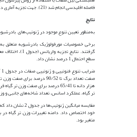
فاصله اقلیدسی انجام شد (21). جهت تجزیه آماری داده ها از نرم‌افزارهای Excel، SAS و SPSS استفاده شد.
نتایج
به‌منظور تعیین تنوع موجود در ژنوتیپ‌های بادرشبوی
برخی خصوصیات مورفولوژیک بادرشبویه متعلق به 
گرفتند. نتایج تج
سطح احتمال 1 درصد نشان داد.
هزار دانه تا 65/41 درصد برای صفت وزن تر گیاه قرار گرفته است
تر گیاه، عملکرد اسانس، تعداد شاخه‌های جانبی و 
مقایسه میانگین ژنو
متغیر بود.