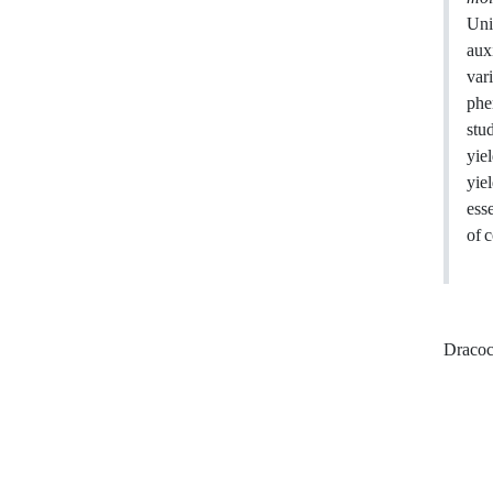
Uni
auxi
vari
phe
stu
yie
yie
esse
of 
Dracoc