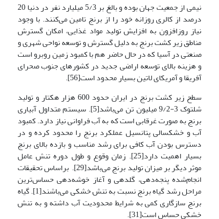
نیمی از جمعیت جهان بوده و بالغ بر 5/3 میلیارد نفر در دنیا 20
درصد از کالری روزانه خود را از برنج تامین می‌کنند. با وجود
نیاز روزافزون به افزایش تولید مواد غذایی، امکان گسترش
مناطق زیر کشت برنج به دلیل گسترش و توسعه نواحی شهری و
صنعتی در آسیا که در حال حاضر هم با کمبود زمین روبرو است
و هزینه بالای توسعه اراضی جدید در کشورهای جنوب صحرای
آفریقا و آمریکای لاتین بسیار محدود است[56].
سطح زیر کشت برنج در ایران حدود 600 هزار هکتار و تولید
شلتوک 3-9/2 میلیون تن می‌باشد[5]. سیستم متداول آبیاری
برنج به صورت غرقابی است که به آب فراوانی نیاز دارد. کمبود
آب و خشکسالی پتانسیل عملکرد برنج را محدود کرده و در
دسترس بودن آب کافی برای رشد مناسب و بازده بالای برنج
بسیار اهمیت دارد[25]. زمان وقوع و طول دوره تنش عامل
موثر دیگر بر میزان تولید برنج می‌باشد[29]. براساس تحقیقات
انجام‌شده پنجه‌دهی، گلدهی و آغاز خوشه‌دهی حساس‌ترین
مراحل رشد گیاه برنج نسبت به تنش خشکی می‌باشند[1]. گیاه
برنج سازگاری کمی به شرایط محدودیت آب داشته و به تنش
خشکی حساس است[31].