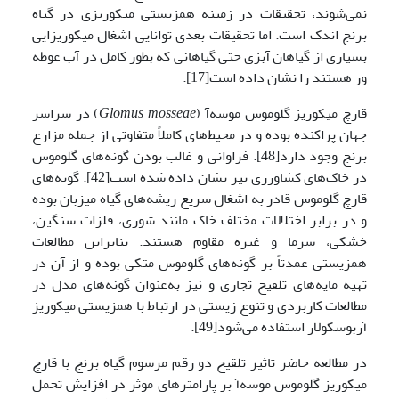
نمی‌شوند، تحقیقات در زمینه همزیستی میکوریزی در گیاه
برنج اندک است. اما تحقیقات بعدی توانایی اشغال میکوریزایی
بسیاری از گیاهان آبزی حتی گیاهانی که بطور کامل در آب غوطه
ور هستند را نشان داده است[17].
قارچ میکوریز گلوموس موسه‌آ (
Glomus mosseae
) در سراسر
جهان پراکنده بوده و در محیط‌های کاملاً متفاوتی از جمله مزارع
برنج وجود دارد[48]. فراوانی و غالب بودن گونه‌‌های گلوموس
در خاک‌های کشاورزی نیز نشان داده شده است[42]. گونه‌‌های
قارچ گلوموس قادر به اشغال سریع ریشه‌های گیاه میزبان بوده
و در برابر اختلالات مختلف خاک مانند شوری، فلزات سنگین،
خشکی، سرما و غیره مقاوم هستند. بنابراین مطالعات
همزیستی عمدتاً بر گونه‌های گلوموس متکی بوده و از آن در
تهیه مایه‌های ‌تلقیح تجاری و نیز به‌عنوان گونه‌های مدل در
مطالعات کاربردی و تنوع زیستی در ارتباط با همزیستی میکوریز
آربوسکولار استفاده می‌شود[49].
در مطالعه حاضر تاثیر تلقیح دو رقم مرسوم گیاه برنج با قارچ
میکوریز گلوموس موسه‌آ
بر پارامترهای موثر در افزایش تحمل