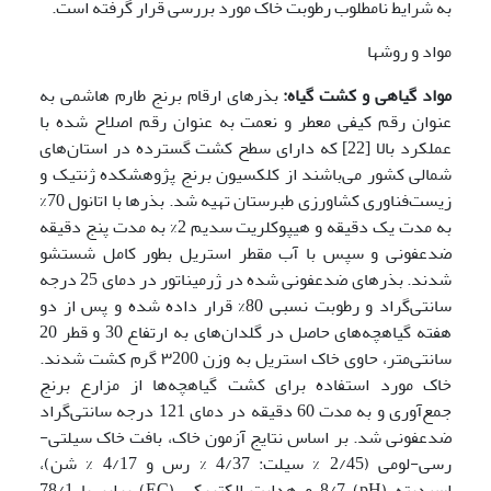
به شرایط نامطلوب رطوبت خاک مورد بررسی قرار گرفته است.
مواد و روشها
مواد گیاهی و کشت گیاه:
بذرهای ارقام برنج طارم هاشمی به
عنوان رقم کیفی معطر و نعمت به عنوان رقم اصلاح شده با
عملکرد بالا [22] که دارای سطح کشت گسترده در استان‌های
شمالی کشور می‌باشند از کلکسیون برنج پژوهشکده ژنتیک و
زیست‌فناوری کشاورزی طبرستان تهیه شد. بذرها با اتانول 70%
به مدت یک دقیقه و هیپوکلریت سدیم 2% به مدت پنج دقیقه
ضدعفونی و سپس با آب مقطر استریل بطور کامل شستشو
شدند. بذرهای ضدعفونی شده در ژرمیناتور در دمای 25 درجه
سانتی‌گراد و رطوبت نسبی 80% قرار داده شده و پس از دو
هفته گیاهچه‌های حاصل در گلدان‌های به ارتفاع 30 و قطر 20
سانتی‌متر، حاوی خاک استریل به وزن ۳200 گرم کشت شدند.
خاک مورد استفاده برای کشت گیاهچه‌ها از مزارع برنج
جمع‌آوری و به مدت 60 دقیقه در دمای 121 درجه سانتی‌گراد
ضدعفونی شد. بر اساس نتایج آزمون خاک، بافت خاک سیلتی-
رسی-لومی (2/45 % سیلت: 4/37 % رس و 4/17 % شن)،
اسیدیته (pH) 8/7 و هدایت الکتریکی (EC) برابر با 78/1