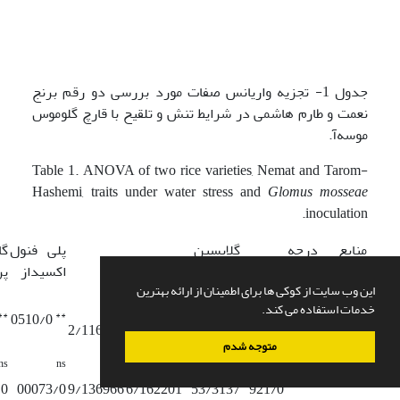
جدول 1- تجزیه واریانس صفات مورد بررسی دو رقم برنج
نعمت و طارم هاشمی در شرایط تنش و تلقیح با قارچ گلوموس
موسه‌آ.
Table 1. ANOVA of two rice varieties, Nemat and Tarom-
Hashemi, traits under water stress and
Glomus mosseae
inoculation.
منابع
درجه
گلایسین
پلی فنول
گا
پرولین
فنول
تانن
تغییرات
آزادی
بتائین
اکسیداز
پر
این وب سایت از کوکی ها برای اطمینان از ارائه بهترین
**
**
**
**
خدمات استفاده می کند.
**
**
خشکی
2
0510/0
2/116953
7/344185
69/19637
29/11
متوجه شدم
ns
ns
**
**
**
**
رقم
1
/0
00073/0
9/136966
6/162201
53/3137
921/0