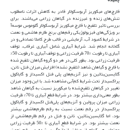
قارچ‌های میکوریز آربوسکولار قادر به کاهش اثرات نامطلوب
تنش‌های زنده و غیرزنده در گیاهان زراعی می‌باشند. برای
بررسی تاثیر تلقیح با قارچ میکوریز آربوسکولار گلوموس موسه‌آ
بر ویژگی‌های فیزیولوژیکی رقم‌های برنج طارم هاشمی و نعمت
در شرایط کمبود آب، آزمایشی در قالب طرح کاملا تصادفی و در
گلخانه انجام شد. شرایط آبیاری شامل آبیاری غرقاب، توقف
آبیاری تا رطوبت %70 ظرفیت زراعی و توقف آبیاری تا رطوبت 50%
ظرفیت زراعی بود. بطور کلی در هر دو گروه گیاهان تلقیح شده
با قارچ و گیاهان شاهد (تلقیح نشده) افزایش میزان فنل، تانن،
گلایسین‌بتائین و نیز آنزیم‌های پلی فنل اکسیداز و گایاکول
پراکسیداز تحت شرایط کم‌آبی مشاهده شد. با این وجود میزان
تغییر در گیاهان تلقیح‌شده با میکوریز نسبت به گیاهان شاهد
بطور معنی‌داری بیشتر بود. در شرایط قطع آبیاری تا 70% ظرفیت
زراعی میزان پرولین و آنزیم‌های پلی‌فنل اکسیداز و گایاکول
پراکسیداز در رقم نعمت نسبت به رقم طارم‌هاشمی بیشتر
بود، اما گلایسین‌بتائین، تانن و فنل در رقم طارم‌هاشمی از
نعمت بیشتر بود. در شرایط قطع آبیاری تا %50 ظرفیت زراعی
محتوای هر کدام از صفات اندازه‌گیری شده در رقم نعمت