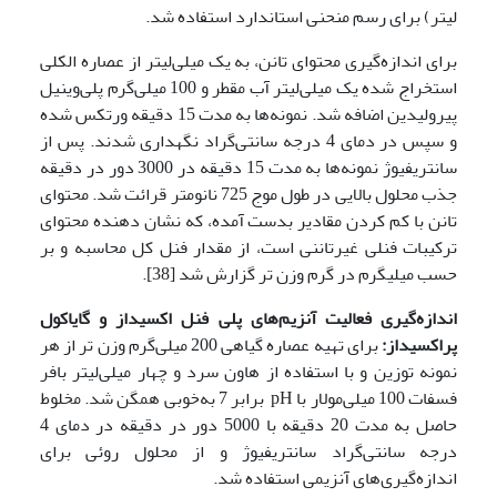
لیتر) برای رسم منحنی استاندارد استفاده شد.
برای اندازه‌گیری محتوای تانن، به یک میلی‌لیتر از عصاره الکلی
استخراج ‌شده یک ‌میلی‌لیتر آب مقطر و 100 میلی‌گرم پلی‌وینیل‌
پیرولیدین اضافه شد. نمونه‌‌ها به مدت 15 دقیقه ورتکس شده
و سپس در دمای 4 درجه سانتی‌گراد نگهداری شدند. پس از
سانتریفیوژ نمونه‌ها به مدت 15 دقیقه در 3000 دور در دقیقه
جذب محلول بالایی در طول موج 725 نانومتر قرائت شد. محتوای
تانن با کم کردن مقادیر بدست آمده، که نشان دهنده محتوای
ترکیبات فنلی غیرتاننی است، از مقدار فنل کل محاسبه و بر
حسب میلی­گرم در گرم وزن تر گزارش شد [38].
اندازه‌گیری فعالیت آنزیم‌های
پلی فنل اکسیداز
و گایاکول
پراکسیداز:
برای تهیه عصاره گیاهی 200 میلی‌گرم وزن تر از هر
نمونه توزین و با استفاده از هاون سرد و چهار میلی‌لیتر بافر
فسفات 100 میلی‌مولار با pH برابر 7 به‌خوبی همگن شد. مخلوط
حاصل به مدت 20 دقیقه با 5000 دور در دقیقه در دمای 4
درجه سانتی‌گراد سانتریفیوژ و از محلول روئی برای
اندازه‌گیری‌های آنزیمی استفاده شد.