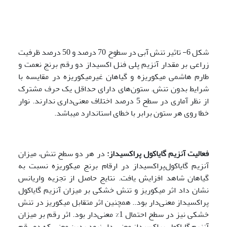
شکل 6- تاثیر تنش آبی در سطوح 70 درصد و 50 درصد ظرفیت
زراعی بر مقدار آنزیم پلی فنل اکسیداز دو رقم برنج نعمت و
طارم هاشمی میکوریزه و گیاهان غیرمیکوریزه در مقایسه با
شرایط بدون تنش. ستون‌های دارای حداقل یک حرف مشترک
از نظر آماری در سطح 5 درصد اختلاف معنی‌داری ندارند. نوار
خطا روی هر ستون برابر با خطای استاندارد می­باشد.
فعالیت آنزیم گایاکول پراکسیداز:
در هر دو سطح تنش، میزان
آنزیم گایاکول‌پراکسیداز در ارقام برنج میکوریزه نسبت به
گیاهان شاهد افزایش یافت. نتایج حاصل از تجزیه واریانس
نشان داد اثر میکوریز و تنش خشکی بر میزان آنزیم گایاکول
پراکسیداز معنی‌دار بود.. همچنین اثر متقابل میکوریز در تنش
خشکی نیز در سطح احتمال 1% معنی‌دار بود. اثر رقم بر میزان
آنزیم گایاکول پراکسیداز معنی دار نبود بدین معنی که دو رقم