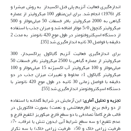
اندازه‌گیری فعالیت آنزیم پلی فنل اکسیداز به روش میشرا و
کار (1976) انجام شد. برای این‌منظور 100 میکرولیتر از عصاره
گیاهی به 2000 میکرولیتر بافر فسفات 50 میلی‌مولار و 500
میکرولیتر کتچول 5/0 مولار اضافه شد و میزان جذب با استفاده
از دستگاه اسپکتروفتومتر در طول موج 420 نانومتر به مدت 2
دقیقه با فواصل 30 ثانیه اندازه‌گیری شد [35].
برای اندازه‌گیری فعالیت آنزیم گایاکول پراکسیداز، 300
میکرولیتر از عصاره گیاهی با 2500 میکرولیتر بافر فسفات 50
میلی‌مولار و 100 میکرولیتر آب اکسیژنه 15 میلی‌مولار و 100
میکرولیتر گایاکول 1% مخلوط و تغییرات میزان جذب در دو
دقیقه با فواصل زمانی 30 ثانیه در طول موج 420 نانومتر با
دستگاه اسپکتروفتومتر اندازه‌گیری شد [55].
تجزیه‌ و تحلیل آماری:
این آزمایش در شرایط گلخانه با استفاده
از دو رقم برنج (طارم‌هاشمی و نعمت) بصورت فاکتوریل در
قالب طرح کاملاً تصادفی با دو سطح قارچ میکوریز (تلقیح قارچ و
عدم تلقیح) و سه سطح شرایط آبی (بدون تنش یا غرقاب، 7۰%
ظرفیت زراعی خاک و 50% ظرفیت زراعی خاک) با سه تکرار