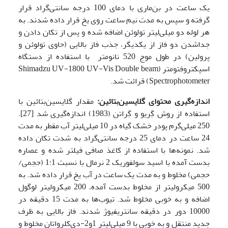
یک ساعت در بن‌ماری با دمای 100 درجه سانتی‌گراد قرار
گرفته و سپس به مدت نیم ساعت روی یخ قرار داده شدند. به
هر لوله دو میلی‌لیتر تولوئن اضافه شده و پس از تکان دادن و
جداشدن دو فاز از یکدیگر، جذب فاز بالایی (حاوی تولوئن و
پرولین) در طول موج 520 نانومتر با استفاده از دستگاه
اسپکتروفتومتر (Shimadzu UV-1800 UV-Vis Double beam
Spectrophotometer) قرائت شد.
اندازه‌گیری محتوای گلایسین‌بتائین:
مقدار گلایسین‌بتائین با
استفاده از روش گِریو و گِراتن (1983) اندازه‌گیری شد [27].
250 میلی‌گرم پودر خشک گیاه در 10 میلی‌لیتر آب مقطر به مدت
24 ساعت در دمای 25 درجه سانتی‌گراد به شدت تکان داده
شد. نمونه‌‌ها با استفاده از کاغذ صافی فیلتر شده و عصاره
بدست آمده با اسید سولفوریک 2 نرمال با نسبت 1:1 (حجمی/
حجمی) مخلوط و به مدت یک ساعت در آب یخ قرار داده شد. به
500 میکرولیتر از مخلوط بدست آمده، 200 میکرولیتر لوگول
اضافه و به خوبی مخلوط شد. تیوب‌ها به مدت 15 دقیقه در
10000 دور در دقیقه سانتریفیوژ شدند. فاز بالایی به ظرف
جدید منتقل و به خوبی با 9 میلی‌لیتر 1و2-دی‌کلرواتان مخلوط و