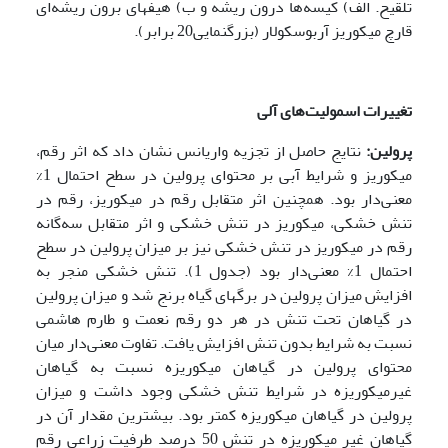
تلقیح. الف) کیسه­‌ها درون ریشه و ب) هیف­های برون ریشه‌ای
قارچ میکوریز آربوسکولار (بزرگنمایی20 برابر).
تغییرات اسمولیت‌های آلی
پرولین:
نتایج حاصل از تجزیه واریانس نشان داد که اثر رقم،
میکوریز و شرایط آبی بر محتوای پرولین در سطح احتمال 1%
معنی‌دار بود. همچنین اثر متقابل رقم در میکوریز، رقم در
تنش خشکی، میکوریز در تنش خشکی و اثر متقابل سه‌گانه
رقم در میکوریز در تنش خشکی نیز بر میزان پرولین در سطح
احتمال 1% معنی‌دار بود (جدول 1). تنش خشکی منجر به
افزایش میزان پرولین در برگهای گیاه برنج شد و میزان پرولین
در گیاهان تحت تنش در هر دو رقم نعمت و طارم هاشمی
نسبت به شرایط بدون تنش افزایش یافت. تفاوت معنی‌دار میان
محتوای پرولین در گیاهان میکوریزه نسبت به گیاهان
غیرمیکوریزه در شرایط تنش خشکی وجود داشت و میزان
پرولین در گیاهان میکوریزه کمتر بود. بیشترین مقدار آن در
گیاهان غیر میکوریزه در تنش 50 درصد طرفیت زراعی رقم