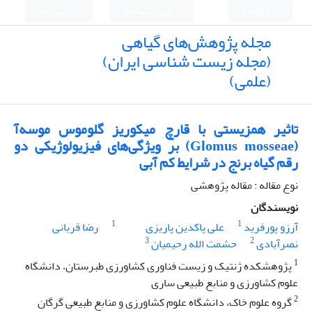
English
ورود به سامانه
ثبت نام
مجله پژوهش‌های گیاهی
(مجله زیست شناسی ایران)
(علمی)
تاثیر همزیستی با قارچ میکوریز گلوموس موسه‌آ
(Glomus mosseae) بر ویژگی‌های فیزیولوژیکی دو
رقم گیاه برنج در شرایط کم آبی
نوع مقاله : مقاله پژوهشی
نویسندگان
1
1
آرزو پورفرید
علی پاکدین پاریزی
رضا قربانی
3
2
نصرآبادی
حشمت الله رحیمیان
1
پژوهشکده ژنتیک و زیست فناوری کشاورزی طبرستان، دانشگاه
علوم کشاورزی و منابع طبیعی ساری
2
گروه علوم خاک، دانشگاه علوم کشاورزی و منابع طبیعی گرگان