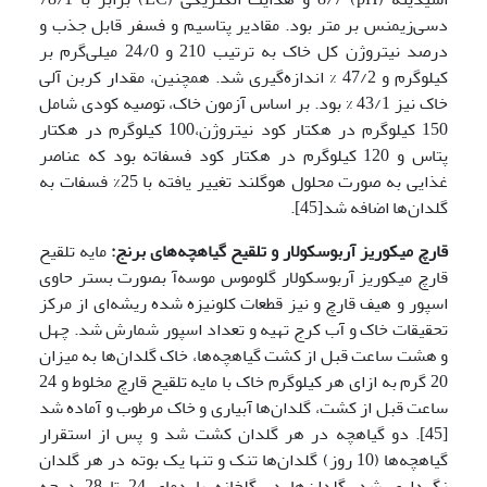
دسی‌زیمنس بر متر بود. مقادیر پتاسیم و فسفر قابل جذب و
درصد نیتروژن کل خاک به ترتیب 210 و 24/0 میلی‌گرم بر
کیلوگرم و 47/2 % اندازه‌گیری شد. همچنین، مقدار کربن آلی
خاک نیز 43/1 % بود. بر اساس آزمون خاک، توصیه کودی شامل
150 کیلوگرم در هکتار کود نیتروژن،100 کیلوگرم در هکتار
پتاس و 120 کیلوگرم در هکتار کود فسفاته بود که عناصر
غذایی به صورت محلول هوگلند تغییر یافته با 25% فسفات به
گلدان‌ها اضافه شد[45].
قارچ میکوریز آربوسکولار و تلقیح گیاهچه‌های برنج:
مایه تلقیح
قارچ میکوریز آربوسکولار گلوموس موسه‌آ بصورت بستر حاوی
اسپور و هیف قارچ و نیز قطعات کلونیزه شده ریشه‌ای از مرکز
تحقیقات خاک و آب کرج تهیه و تعداد اسپور شمارش شد. چهل
و هشت ساعت قبل از کشت گیاهچه‌ها، خاک گلدان‌ها به میزان
20 گرم به ازای هر کیلوگرم خاک با مایه تلقیح قارچ مخلوط و 24
ساعت قبل از کشت، گلدان‌ها آبیاری و خاک مرطوب و آماده شد
[45]. دو گیاهچه در هر گلدان کشت شد و پس از استقرار
گیاهچه‌ها (10 روز) گلدان‌ها تنک و تنها یک بوته در هر گلدان
نگهداری شد. گلدان‌ها در گلخانه با دمای 24 تا 28 درجه