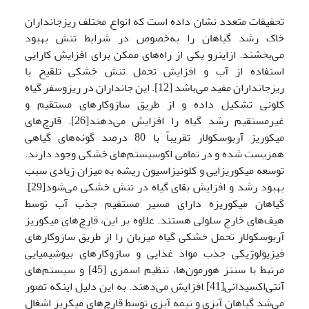
تحقیقات متعدد نشان داده است که انواع مختلف ریزجانداران
خاک رشد گیاهان را به‌خصوص در شرایط تنش بهبود
می‌بخشند. ازاینرو یکی از راه‌های ممکن برای افزایش کارایی
استفاده از آب و افزایش تحمل تنش خشکی تلقیح با
ریزجانداران مفید می‌باشد [12]. این جانداران در ریزوسفر گیاه
کلونی تشکیل داده و از طریق سازوکارهای مستقیم و
غیرمستقیم رشد گیاه را افزایش می‌دهند[26]. قارچ‌های
میکوریز آربوسکولار تقریباً با 80 درصد گونه‌های گیاهی
همزیست شده‌ و در تمامی اکوسیستم‌های خشکی وجود دارند.
توسعه میکوریزایی و کلونیزاسیون ریشه به میزان زیادی سبب
بهبود رشد و افزایش بقای گیاه در تنش خشکی می‌شود[29].
گیاهان میکوریزه دارای مسیر مستقیم جذب آب توسط
هیف‌های خارج سلولی هستند. علاوه بر این، قارچ‌های میکوریز
آربوسکولار تحمل خشکی گیاه میزبان را از طریق سازوکار‌های
فیزیولوژیکی جذب مواد غذایی و سازوکار‌های بیوشیمیایی
مرتبط با سنتز هورمون‌ها، تنظیم اسمزی [45] و سیستم‌های
آنتی‌اکسیدانی[41] افزایش می‌دهند. به این دلیل اینکه تصور
می‌شد گیاهان آبزی و نیمه آبزی توسط قارچ‌های میکریز اشغال