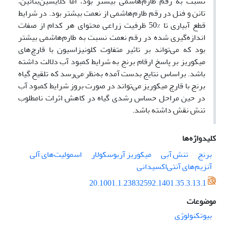
نسبت به رقم طارم‌هاشمی بیشتر بود، اما گلایسین‌بتائین،
تانن و فنل در رقم طارم‌هاشمی از نعمت بیشتر بود. در شرایط
قطع آبیاری تا %50 ظرفیت زراعی محتوای هر کدام از صفات
اندازه‌گیری شده در رقم نعمت نسبت به طارم‌هاشمی بیشتر
بود که می‌تواند بر تاثیر متفاوت کلونیزاسیون با قارچ‌های
میکوریز بر پاسخ ارقام برنج به شرایط کمبود آب دلالت داشته
باشد. براساس نتایج بدست آمده به‌نظر می‌رسد که تلقیح گیاه
برنج با قارچ میکوریز می‌تواند در صورت بروز شرایط کمبود آب
در حین مراحل حساس رشدی گیاه در کاهش اثرات نامطلوب
تنش نقش داشته باشد.
کلیدواژه‌ها
برنج
تنش آبی
میکوریز آربوسکولار
اسمولیت‌های آلی
آنزیم‌های آنتی‌اکسیدانی
20.1001.1.23832592.1401.35.3.13.1
موضوعات
بیوتکنولوژی