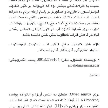
نسبت به طارم‌هاشمی بیشتر بود که می‌تواند بر تاثیر متفاوت
کلونیزاسیون با قارچ‌های میکوریز بر پاسخ ارقام برنج به شرایط
کمبود آب دلالت داشته باشد. براساس نتایج بدست آمده
به‌نظر می‌رسد که تلقیح گیاه برنج با قارچ میکوریز می‌تواند در
صورت بروز شرایط کمبود آب در حین مراحل حساس رشدی
گیاه در کاهش اثرات نامطلوب تنش نقش داشته باشد.
واژه های کلیدی
: برنج، تنش آبی، میکوریز آربوسکولار،
اسمولیت‌های آلی، آنزیم‌های آنتی‌اکسیدانی
* نویسنده مسئول، تلفن: 09132799164، پست الکترونیکی:
a.pakdin@sanru.ac.ir
مقدمه
برنج (
Oryza sativa
) متعلق به جنس اُریزا و خانواده پوآسه
(Poaceae) با 22 گونه شناخته شده است که از نظر اقتصادی
اهمیت بسیار زیادی دارد[11]. این غله غذای اصلی بیش از