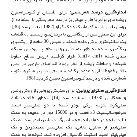
اندازه‌گیری درصد همزیستی:
برای اطمینان از کلونیزاسیون
ریشه‌های برنج با قارچ میکوریز درصد همزیستی با استفاده از
روش تغییر یافته کورمانیک و مک گراو (1982) تعیین شد [36].
برای این منظور پس از رنگ‏آمیزی با تریپان‌بلو، ریشه‏ها به قطعات
یک سانتی‏متری برش داده شدند و سپس 30 قطعه از ریشه‏های
رنگ‏آمیزی شده به‏ طور تصادفی روی سطح پتری‌دیش شبکه
بندی شده (cm1× cm1) قرار گرفتند (روش تقاطع خطوط
شبکه) و قطعات ریشه از نظر وجود اندام­های قارچی در محل
تلاقی خطوط افقی و عمودی کاغذ شطرنجی در زیر میکروسکوپ
شمارش شده و درصد کلونیزاسیون تعیین گردید [58].
اندازه‌گیری محتوای پرولین:
برای سنجش پرولین از روش باتِس
و همکاران (1973) استفاده شد [14]. به‌طور خلاصه، 250
میلی‌گرم نمونه برگی پودر شده با دو میلی‌لیتر اسید
سولفوسالیسیک 3% هضم و در 15000 دور در دقیقه به مدت
15 دقیقه و در دمای 4 درجه سانتی‌گراد سانتریفیوژ شد. به یک
میلی‌لیتر از محلول بالایی، یک میلی‌لیتر نینهیدرین و یک
میلی‌لیتر اسید استیک گلاسیال افزوده شد. نمونه‌ها به مدت