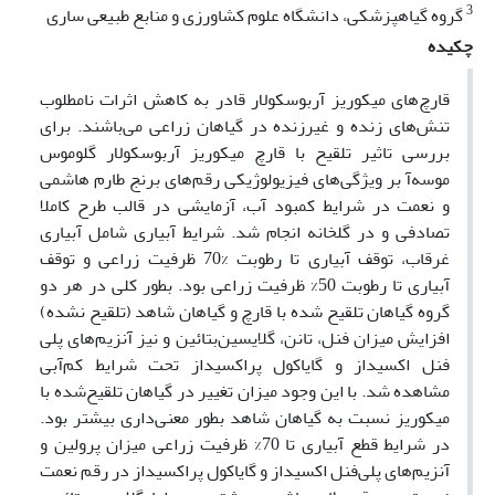
3
گروه گیاهپزشکی، دانشگاه علوم کشاورزی و منابع طبیعی ساری
چکیده
قارچ‌های میکوریز آربوسکولار قادر به کاهش اثرات نامطلوب
تنش‌های زنده و غیرزنده در گیاهان زراعی می‌باشند. برای
بررسی تاثیر تلقیح با قارچ میکوریز آربوسکولار گلوموس
موسه‌آ بر ویژگی‌های فیزیولوژیکی رقم‌های برنج طارم هاشمی
و نعمت در شرایط کمبود آب، آزمایشی در قالب طرح کاملا
تصادفی و در گلخانه انجام شد. شرایط آبیاری شامل آبیاری
غرقاب، توقف آبیاری تا رطوبت %70 ظرفیت زراعی و توقف
آبیاری تا رطوبت 50% ظرفیت زراعی بود. بطور کلی در هر دو
گروه گیاهان تلقیح شده با قارچ و گیاهان شاهد (تلقیح نشده)
افزایش میزان فنل، تانن، گلایسین‌بتائین و نیز آنزیم‌های پلی
فنل اکسیداز و گایاکول پراکسیداز تحت شرایط کم‌آبی
مشاهده شد. با این وجود میزان تغییر در گیاهان تلقیح‌شده با
میکوریز نسبت به گیاهان شاهد بطور معنی‌داری بیشتر بود.
در شرایط قطع آبیاری تا 70% ظرفیت زراعی میزان پرولین و
آنزیم‌های پلی‌فنل اکسیداز و گایاکول پراکسیداز در رقم نعمت