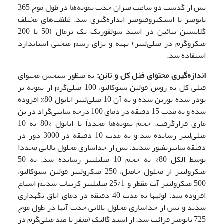
پس از گذشت دو ساعت میزان جذب نمونه‌ها در طول موج 365
نانومتر با اسپکتروفنومتر اندازه‌گیری شد. غلظت‌های مختلف
گلایسین بتائین در اسید سولفوریک یک نرمال (50 تا 200
میکروگرم در میلی‌لیتر) تهیه و برای رسم منحنی استاندارد
استفاده شد.
اندازه‌گیری محتوای فنل کل و تانن:
به منظور سنجش محتوای
فنلی کل به روش فولین ‌سیوکالتو، 100 میلی‌گرم از نمونه تر
پودر شده توزین شده و به آن 10 میلی‌لیتر اتانول 80% افزوده
شده و به مدت 15 دقیقه در دمای 100 درجه سانتی‌گراد در بن
ماری قرارگرفت. حجم نمونه‌ها مجدداً با اتانول %80 به 10
میلی‌لیتر رسانده شد و به مدت 10 دقیقه در 3000 دور در
دقیقه سانتریفیوژ شدند. پس از جداسازی محلول بالایی مجددا
توسط الکل 80% به حجم 10 میلی­لیتر رسانده شد. به 50
میکرولیتر از محلول حاصل، 250‌ میکرولیتر فولین سیوکالتو،
500 میکرولیتر آب مقطر و 25/1 میلی­لیتر کربنات سدیم اشباع
افزوده شد. لوله­ها به مدت 40 دقیقه در دمای اتاق نگهداری
شدند و پس از جداسازی محلول بالایی جذب آنها در طول موج
725 نانومتر قرائت ­شد. از اسید گالیک (صفر تا صد میلی‌گرم در