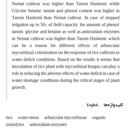
Nemat cultivar was higher than Tarom Hashemi, while
Glycine betaine, tannin and phenol content was higher in
Tarom Hashemi than Nemat cultivar. In case of stopped
irrigation up to 50% of field capacity, the amount of phenol,
tannin, glycine and betaine as well as antioxidant enzymes
in Nemat cultivar was higher than Tarom Hashemi, which
can be a reason for different effects of arbuscular
mycorrhizal colonization on the response of rice cultivars to
water deficit conditions. Based on the results, it seems that
inoculation of rice plant with mycorrhizal fungus can play a
role in reducing the adverse effects of water deficit in case of
water shortage conditions during the critical stages of plant
growth.
کلیدواژه‌ها
English
rice
water stress
arbuscular mycorrhizae
organic
osmolytes
antioxidant enzymes