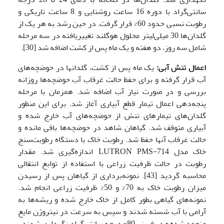
سانتی‌گراد با دوره 16 ساعت روشنایی و 8 ساعت تاریکی و
رطوبت نسبی حدود 60% قرار گرفت. در حین رشد به هر یک از
گلدان‌ها 30 میلی‌لیتر محلول هوگلند تغییریافته در سه مرحله
شامل سه روز، دو هفته و یک ماه پس از کشت اضافه شد [30].
اعمال تنش آبی:
یک ماه پس از کشت، گلدان­ها در حوضچه‌های
آب قرار گرفته و برای حفظ حالت غرقاب آب حوضچه‌ها روزانه
بررسی و در صورت نیاز آب اضافه شد. همزمان با مرحله
پنجه‌دهی اعمال تیمار قطع آبیاری آغاز شد. برای این منظور
گلدان‌های تیمارهای تنش از حوضچه‌های آب خارج شده و
آبیاری متوقف شد. گیاهان شاهد در حوضچه‌ها باقی مانده و
حالت غرقاب آنها حفظ شد. رطوبت خاک با دستگاه رطوبت‌سنج
خاک مدل LUTRON PMS-714 اندازه‌گیری شد. مقدار
رطوبت در حالت ظرفیت زراعی با استفاده از توابع انتقالی
محاسبه گردید [43]. نمونه‌برداری از گیاهان پس از رسیدن
میزان رطوبت خاک به 70% و 50% ظرفیت زراعی انجام شد.
نمونه‌های گیاهی بطور کامل از خاک خارج شده و ریشه‌ها به
آرامی با آب شسته شدند و سپس به سرعت در نیتروژن مایع
منجمد شده و در فریزر 80- درجه سانتی‌گراد نگهداری شدند.