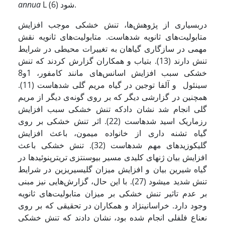
L شود (6).
annua
دربسیاری از پژوهش‌ها، تنش خشکی موجب افزایش
متابولیت‌های ثانویه شده­است. متابولیت‌های ثانویه نقش
مهمی در سازگاری گیاهان به تغییرات محیطی در شرایط
تنش دارند (13). بتیاب و همکاران گزارش کردند که تنش
خشکی سبب افزایش اسانس‌های مانند کامفور، 1و8
سینئول و آلفا توجین در گیاه مریم گلی شده­است (11).
همچنین در گزارشی دیگر که بر روی گونه‌ی دیگر از مریم
گلی انجام شد نشان دادکه تنش خشکی سبب افزایش
رزماریک اسید شده­است (22). اثر تنش خشکی بر روی
گیاه تشنه داری از خانواده میمون، باعث افزایش
گلیکوزیدهای مهم شده­است (32). تنش خشکی باعث
افزایش بیان ژن­های کلیدی مسیر بیوسنتزی تری­ترپنوئیدها در
گیاه شیرین بیان و افزایش میزان گلیسیریزین در شرایط
تنش شدید می­شود (27). با این حال، گزارش‌هایی نیز مبنی
بر عدم تاثیر تنش خشکی بر میزان متابولیت‌های ثانویه
وجود دارد. خراسانی­نژاد و همکاران در تحقیقی که بر روی
نعناع فلفلی انجام شده بود، نشان دادند که تنش خشکی