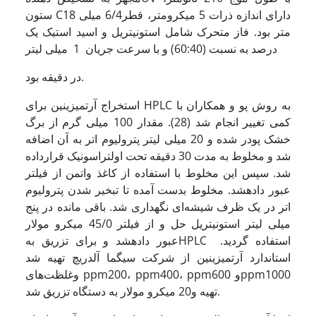
ستون C18 دارای اندازه ذرات 5 میکرومتر، قطر6/4 میلی
متر بود. فاز متحرک شامل استونیتریل و اسید استیک یک
درصد به نسبت (60:40) و با سرعت جریان 1 میلی لیتر
در دقیقه بود.
استخراج آرتمیزینین برای HPLC به روش پو و همکاران با
کمی تغییر انجام شد (28). مقدار 100 میلی گرم از برگ
خشک پودر شده و 20 میلی لیتر پترولیوم اتر به آن اضافه
شد و مخلوط به مدت 30 دقیقه تحت اولتراسونیک قرارداده
شد. سپس این مخلوط با استفاده از کاغذ واتمن از فیلتر
عبور داده­­­شد. مخلوط بدست آمده تا تبخیر شدن پترولیوم
اتر در یک ظرف شیشه‌ای نگهداری شد. باقی مانده در پنج
میلی لیتر استونیتریل حل و از فیلتر 45/0 میکرو مولار
عبور داده­شد و برای تزریق بهHPLC استفاده گردید.
استاندارد آرتمیزینین از شرکت سیگما آلدریچ تهیه شد
وغلظت‌های ppm200، ppm400، ppm600 وppm1000
تهیه و20 میکرو مولار به دستگاه تزریق شد.