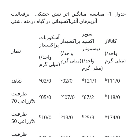
جدول 1- مقایسه میانگین اثر تنش خشکی برفعالیت
آنزیم‌های آنتی‌اکسیدانی در گیاه درمنه دشتی
سوپر
آسکوربات
کاتالاز
اکسید
پراکسیداز
پراکسیداز
دیسموتاز
تیمار
(واحد/
(واحد/
(واحد/
میلی گرم)
(واحد/
میلی گرم)
میلی گرم)
میلی گرم)
c
c
d
b
111/0
121/1
02/0
02/0
شاهد
ظرفیت
c
bc
c
b
05/0
07/0
67/2
118/0
زراعی 70%
ظرفیت
b
b
b
a
10/0
13/0
25/3
174/0
زراعی 50%
ظرفیت
a
a
a
a