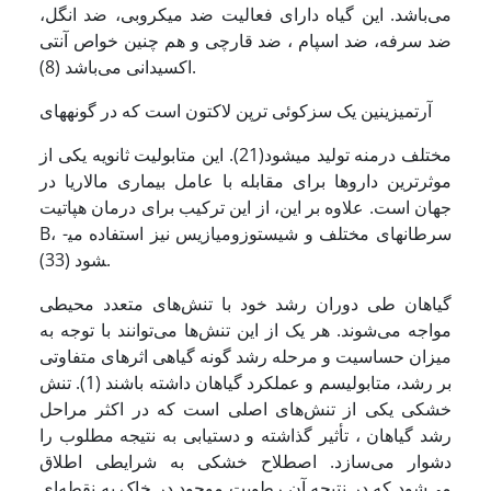
می‌باشد. این گیاه دارای فعالیت ضد میکروبی، ضد انگل،
ضد سرفه، ضد اسپام ، ضد قارچی و هم چنین خواص آنتی
اکسیدانی می‌باشد (8).
آرتمیزینین یک سزکوئی ترپن لاکتون است که در گونه­های
مختلف درمنه تولید می­شود(21). این متابولیت ثانویه یکی از
موثرترین داروها برای مقابله با عامل بیماری مالاریا در
جهان است. علاوه بر این، از این ترکیب برای درمان هپاتیت
B، سرطان­های مختلف و شیستوزومیازیس نیز استفاده می­
شود (33).
گیاهان طی دوران رشد خود با تنش‌های متعدد محیطی
مواجه می‌شوند. هر یک از این تنش‌ها می‌توانند با توجه به
میزان حساسیت و مرحله رشد گونه گیاهی اثرهای متفاوتی
بر رشد، متابولیسم و عملکرد گیاهان داشته باشند (1). تنش
خشکی یکی از تنش‌های اصلی است که در اکثر مراحل
رشد گیاهان ، تأثیر گذاشته و دستیابی به نتیجه مطلوب را
دشوار می‌سازد. اصطلاح خشکی به شرایطی اطلاق
می‌شود که در نتیجه آن رطوبت موجود در خاک به نقطه‌ای