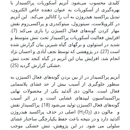
کلیدی محسوب می‌شود. آنزیم آسکوربات پراکسیداز با
بهره‌گیری از آسکوربات به عنوان دهنده خاص الکترون،
تبدیل پراکسید هیدروژن به آب را کاتالیز می‌کند. این آنزیم
در کلروپلاست، سیتوزول، میتوکندری و پراکسی‌زوم نقش
مهار کردن گونه‌های فعال اکسیژن را بازی می‌کند (7).
افزایش فعالیت آسکوربات پراکسیداز تحث تنش متوسط و
شدید در استولون و برگهای گیاه شیرین بیان گزارش شده
است (27). در پژوهشی که توسط نجف آبادی و احسان نژاد
انجام شد، افزایش بیان این آنزیم در گیاه کنجد تحت تنش
خشکی گزارش گردید (25).
آنزیم پراکسیداز در از بین بردن گونه‌های فعال اکسیژن به
منظور جلوگیری از آسیب بیش از حد غشای پلاسمایی
فعال است. مالون دی آلدئید یکی از محصولات نهایی
پراکسیداسیون لیپد‌های غشایی است و در اثر آسیب
گونه‌های فعال اکسیژن تولید می‌شود (18). پراکسیداز نقش
) و مالون دی
O
اصلی در حذف پراکسید هیدروژن (H
2
2
آلدئید دارد و در نتیجه باعث حفظ یکپارچگی ساختار غشای
سلولی می شود. در این پژوهش، تنش خشکی موجب