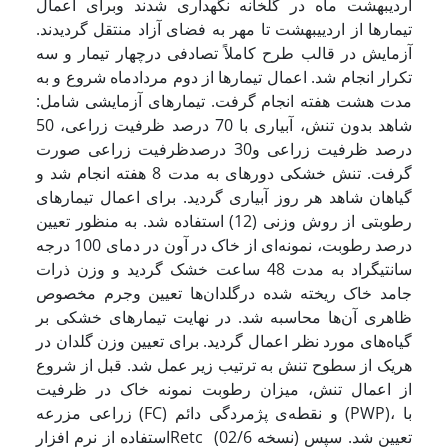
اردیبهشت ماه در گلخانه نگهداری شدند وبرای اعمال
تیمارها از اردییبهشت تا مهر به فضای آزاد منتقل گردیدند.
آزمایش در قالب طرح کاملاً تصادفی درچهار تیمار و سه
تکرار انجام شد. اعمال تیمارها از دوم مردادماه شروع و به
مدت هشت هفته انجام گرفت. تیمارهای آزمایشی شامل:
شاهد بدون تنش، آبیاری با 70 درصد ظرفیت زراعی، 50
درصد ظرفیت زراعی و30 درصدظرفیت زراعی صورت
گرفت. تنش خشکی دوره­ای به مدت 8 هفته انجام شد و
گیاهان شاهد هر روز آبیاری گردید. برای اعمال تیمار‌های
رطوبتی از روش وزنی (12) استفاده شد. به منظور تعیین
درصد رطوبت، نمونه‌ای از خاک در آون در دمای 100 درجه
سانتی­گراد به مدت 48 ساعت خشک گردید و وزن ذرات
جامد خاک ریخته شده درگلدان‌ها تعیین وجرم مخصوص
ظاهری آن‌ها محاسبه شد. در نهایت تیمار‌های خشکی بر
گیاه‌های مورد نظر اعمال گردید. برای تعیین وزن گلدان‌ در
هریک از سطوح تنش به ترتیب زیر عمل شد. قبل از شروع
از اعمال تنش، میزان رطوبت نمونه خاک در ظرفیت
زراعی مزرعه (FC) و نقطه‌ی پژمردگی دائم (PWP)، با
استفاده از نرم افزارRetc (نسخه 02/6) تعیین شد. سپس