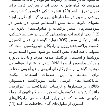
می‌رسد که گیاه قادر به جذب آب با سرعت کافی برای
جبران تعرق نباشد (29). تنش خشکی علاوه بر کاهش رشد
رویشی و تغییر در ساختار‌های بیرونی گیاه از طریق ایجاد
تنش­های ثانویه مانند تنش اکسیداتیو سبب در تغییر در
مسیر‌های سنتز ترکیبات و متابولیت‌های ثانویه می‎‌شود
(12). یکی ازتغییرات بیوشیمیایی گیاهان در شرایط خشکی،
تولید گونه های فعال اکسیژن (ROS) مانند رادیکال سوپر
اکسید، پراکسیدهیدروژن و رادیکال هیدروکسیل است که
می­تواند باعث ایجاد تنش اکسیداتیو شود. تنش اکسیداتیو به
پروتئین­ها و اسیدهای نوکلئیک صدمه می­زند و باعث دناتوره
شدن پروتئین­ها، موتاسیون DNA و پراکسیداسیون لیپیدها
می­شود. گیاهان از سازوکارهای آنزیمی و غیرآنزیمی مختلف
برای مقابله با این صدمات استفاده می­کنند.
آنتی‌اکسیدان‌های آنزیمی مانند سوپراکسید دیسموتاز،
کاتالاز، پراکسیدازها و ترکیبات آنتی‌اکسیدانی غیرآنزیمی
مانند کارتنوئید، توکوفرول، آسکوربات و گلوتاتیون از جمله
ترکیباتی هستند که در برابر اثرات منفی رادیکال‌های
اکسیژن از سلول‌های گیاه محافظت می‌کنند (11).