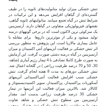
تنش خشکی میزان تولید متابولیت‌های ثانویه را در طیف
گسترده‌ای از گیاهان افزایش می‌دهد و این ترکیبات در
شرایط تنش در گیاه تجمع می­یابند. متابولیت­های ثانویه گیاهی،
نقش­های فیزیولوژیکی متفاوتی در گیاهان دارند. آرتمیزینین
یک سزکوئی ترپن لاکتون است که در برخی گونه­های درمنه
تولید می­شود و یکی از موثرترین داروها برای مقابله با
عامل بیماری مالاریا است. این پژوهش به منظور بررسی
اثر تنش خشکی بر فعالیت آنزیم­های آنتی اکسیدان و میزان
آرتمیزینین در گیاه درمنه دشتی صورت گرفت. این آزمایش
به صورت طرح کاملا تصادفی با 4 تیمار رژیم آبیاری (شاهد،
30، 50 و 70 درصد ظرفیت زراعی ) در گلخانه اعمال شد.
تنش خشکی دوره­ای به مدت 8 هفته انجام گرفت. تنش
خشکی سبب افزایش فعالیت آنتی‌اکسیدانی آنزیم­های
آسکوربات پراکسیداز، پراکسیداز، سوپر اکسیددیسموتاز و
کاتالاز شد. بالاترین میزان فعالیت این آنزیم­ها در تیمار
خشکی 30 درصد ظرفیت زراعی بدست آمد. مقدار
آرتمیزینین بین سطوح تنش خشکی و شاهد تفاوت
معنی‌داری نداشت. نتایج نشان داد که تنش خشکی موجب