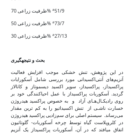
a
51/9
ظرفیت زراعی 70%
a
73/7
ظرفیت زراعی 50%
a
27/13
ظرفیت زراعی 30%
بحث و نتیجه­گیری
در این پژوهش، تنش خشکی موجب افزایش فعالیت
آنزیم‌های آنتی‌اکسیدانی مورد بررسی شامل آسکورابات
پراکسیداز، پراکسیداز، سوپر اکسید دیسموتاز و کاتالاز
گردید. آسکوربات پراکسیداز با عمل اﺣﯿﺎﮐﻨﻨﺪگی خود بر
روی رادﯾﮑـﺎل‌ﻫـﺎی آزاد و ﺑﻪ ﺧﺼﻮص ﭘﺮاﮐﺴﯿﺪ ﻫﯿﺪروژن
ﺧﺴﺎرت ﻧﺎﺷـﯽ از ﺗﻨﺶ اﮐﺴﯿﺪاﺗﯿﻮ را ﺑﻪ ﮐﻢ ﺗﺮﯾﻦ ﻣﻘﺪار
ﻣﯽ‌رساند. سیستم اصلی برای سم‌زادیی پراکسید هیدروژن
در کلروپلاست گیاه توسط چرخه آسکوربات- گلوتاتیون
اتفاق می­افتد که در آن، آسکوربات پراکسیداز یک آنزیم