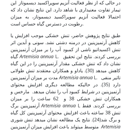
در حالی که از نظر فعالیت آنزیم سوپراکسید دیسموتاز این
تیمار تفاوت معنی­داری با شاهد دارد. این نتایج نشان داد که
احتمالا فعالیت آنزیم سوپراکسید دیسموتاز، به میزان
رطوبت در دسترس گیاه حساس است.
طبق نتایج پژوهش حاضر، تنش خشکی موجب افزایش یا
کاهش آرتمیزینین در درمنه دشتی نشد. سونی و آبدین اثر
تنش اکسیداتیو ناشی از کمبود آب را بر میزان آرتمیزینین
L. بررسی کردند. نتایج این تحقیق
Artemisia annua
گیاه
نشان داد که تنش خشکی مقدار آرتمیزینین را در این گیاه
کاهش می­دهد (30). یاداو و همکاران معتقدند تنش طولانی
L. تاثیر منفی
Artemisia annua
مدت بر میزان آرتمیزینین
دارد (35). در حالیکه مطالعه دیگری افزایش محتوای
آرتمیزینین در شرایط کمبود آب را نشان می­دهد. مارخس و
همکاران تنش خشکی 38 و 62 ساعت را بر میزان
L بررسی کردند. فقط
Artemisia annua
آرتمیزینین برگ
تنش 38 ساعته باعث افزایش محتوای آرتمیزینین کل گیاه
و برگ شد(24). نتایج یک مطالعه نشان می­دهد تنش شوری
Artemisia
متوسط می­تواند باعث افزایش میزان آرتمیزینین