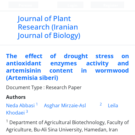
Persian
Login
Register
Journal of Plant
Research (Iranian
Journal of Biology)
The effect of drought stress on
antioxidant enzymes activity and
artemisinin content in wormwood
(Artemisia siberi)
Document Type : Research Paper
Authors
1
2
Neda Abbasi
Asghar Mirzaie-Asl
Leila
3
Khodaei
1
Department of Agricultural Biotechnology, Faculty of
Agriculture, Bu-Ali Sina University, Hamedan, Iran