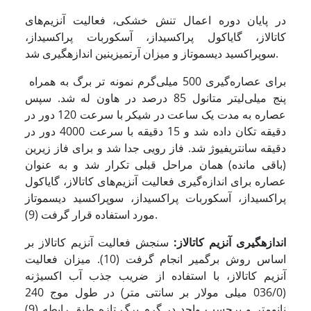
در پایان دوره اعمال تنش خشکی، فعالیت آنزیم‌های
کاتالاز، گایاکول پراکسیداز، آسکوربات پراکسیداز،
سوپراکسید دیسموتاز و میزان آرتمیزینین اندازه­گیری شد.
برای عصاره‌گیری 500 میلی‌گرم نمونه تر برگ به همراه
پنج میلی‌لیتر متانول 85 درصد در هاون له شد. سپس
عصاره ‌به مدت یک ساعت در شیکر با سرعت 120 دور در
دقیقه تکان داده شد و 15 دقیقه با سرعت 4000 دور در
دقیقه سانتریفیوژ شد. فاز رویی جدا شد و برای فاز زیرین
(باقی مانده) همان مراحل قبلی تکرار شد و به عنوان
عصاره برای اندازه‌گیری فعالیت آنزیم‌های کاتالاز، گایاکول
پراکسیداز، آسکوربات پراکسیداز، سوپراکسید دیسموتاز
مورد استفاده قرار گرفت (9).
اندازه­گیری آنزیم کاتالاز:
سنجش فعالیت آنزیم کاتالاز بر
اساس روش برگمیر انجام گرفت (10). میزان فعالیت
آنزیم کاتالاز، با استفاده از ضریب جذب آب اکسیژنه
(036/0 میلی مولار بر سانتی متر) در طول موج 240
نانومتر و برحسب واحد در گرم برگ تازه طبق رابطه (9)