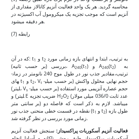
محاسبه گردید. هر یک واحد فعالیت آنزیم کاتالاز مقداری از
آنزیم است که موجب تجزیه یک میکرومول آب اکسیژنه در
هر دقیقه می­شود.
رابطه (7)
به ترتیب، ابتدا و انتهای بازه زمانی مورد
و t
که در آن: t
1
2
) به
(t
) و A
(t
بررسی (بر حسب ثانیه)، A
240
1
240
2
ترتیب،مقادیر جذب نور در طول موج 240 نانومتر در زمان­
حجم نهایی محلول واکنش (بر حسب میلی­
، V
و t
های t
1
2
t
حجم عصاره آنزیمی مورد استفاده (بر حسب میلی­
لیتر)، V
s
(عدد ثابت 036/0 میلی مولار
O
لیتر) و E ضریب تجزیه H
2
2
بر سانتی متر) می­باشد. لازم به ذکر است که فاصله دو
) طول بازه
و t
نقطه در قسمت خطی منحنی جذب نور (t
1
2
زمانی مورد بررسی در نظر گرفته شد.
فعالیت آنزیم آسکوربات پراکسیداز
:
سنجش فعالیت آنزیم
آسکوربات پراکسیداز طبق روش ناکانو و آسادا انجام