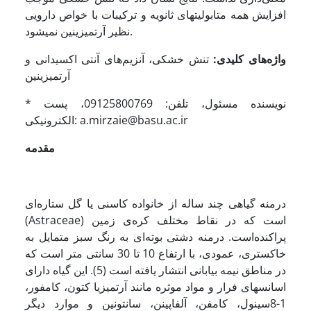
افزایش همه متابولیت­های ثانویه و ترکیبات با خواص دارویی
نظیر آرتمیزینین نمی­شود.
واژه‌های کلیدی:
تنش خشکی، آنزیم‌های آنتی اکسیدانی و
آرتمیزینین
* نویسنده مسئول، تلفن: 09125800769، پست
الکترونیکی: a.mirzaie@basu.ac.ir
مقدمه
درمنه گیاهی چند ساله از خانواده کاسنی یا گل ستاره‌ای
(Astraceae) است که در نقاط مختلف کره‌ی زمین
پراکنده‌­است. در­منه دشتی بوته‌ای به رنگ سبز متمایل به
خاکستری، عمودی، با ارتفاع 10 تا 30 سانتی متر است که
در مناطق نیمه بیابانی انتشار یافته است (5). این گیاه دارای
اسانس­های فرار و مواد موثره مانند آرتمیزیا کتون، کامفور،
1-‌8‌سینول، کامفن، آلفاپینن، سانتونین و موارد دیگر