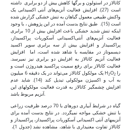
کاتالاز در استولون و برگ­ها کاهش بیش از دو برابری داشته
است (27). افزایش فعالیت آنزیم‌های آنتی اکسیدانی یک
واکنش طبیعی معمول گیاهان به تنش خشکی گزارش شده
است (15). طبق نتایج بدست آمده در این پژوهش ، با وجود
اینکه تنش شدید خشکی باعث افزایش بیش از 10 برابری
فعالیت آنزیم‌های آنتی‌اکسیدانی آسکوربات پراکسیداز،
پراکسیداز و افزایش بیش از سه برابری سوپر اکسید
دیسموتاز در مقایسه با شاهد شده است، اما افزایش
فعالیت آنزیم کاتالاز به افزایش دو برابری نیز نمی­رسد.
فعالیت کاتالاز برای رفع سمیت پراکسید هیدروژن است و
را
O
یک مولکول کاتالاز می‌تواند در یک دقیقه 6 میلیون H
2
2
به آب و اکسیژن مولکولی تبدیل کند (14). شاید عدم
افزایش چشمگیر کاتالاز به قدرت فعالیت مولکول­های این
آنزیم مربوط باشد.
گیاه در شرایط آبیاری دوره­ای با 70 درصد ظرفیت زراعی
با تنش خشکی مواجه نمی­گردد. در نتایج بدست آمده برای
آنزیم­های آنتی اکسیدانی آسکوربات پراکسیداز، پراکسیداز و
کاتالاز تفاوت معنی­داری با شاهد، مشاهده نشد (جدول 1)،