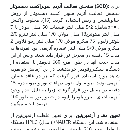
برای
:
)
SOD
(
فعالیت آنزیم سوپراکسید دیسموتاز
سنجش
سنجش فعالیت آنزیم سوپر اکسید دیسموتاز از روش
جیانوپلیتیس و ریس استفاده گردید (16). مخلوط واکنش
شامل: 5/2 میلی لیتر فسفات 50 میلی مولار با 7pH= ،
2/0 میلی لیتر میتونین13 میلی مولار، 1/0 میلی لیتر
نیترو
بلوتترازلیوم 75 میکرو مولار، 1/0 میلی لیتر ریبو فلاوین 2
میکرو مولار، 5/0 میلی لیتر عصاره آنزیمی بود. نمونه‌ها به
مدت 15 دقیقه در معرض نور قرار داده شدند و پس از این
مدت جذب آنها در طول موج 560 نانومتر با استفاده از
دستگاه اسپکتروفومتر خوانده­شد. در این آزمایش دو نمونه
شاهد مورد استفاده قرار گرفت که هر دو فاقد عصاره
آنزیمی بودند. نمونه اول بدون دریافت نور و نمونه دوم 15
دقیقه در مقابل نور قرار گرفت. زیرا به دلیل عدم وجود
آنزیم، احیای نیترو بلوتترازلیوم در حضور نور به طور 100
درصد، انجام می­­گیرد.
تعیین مقدار آرتمیزینین
:
برای تعیین غلظت آرتمیزینین از
دستگاه HPLC (مدل (KNAUER استفاده شد. این دستگاه
مجهز به تشخیص دهندهUV با طول موج 210 نانومتر،